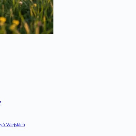
?
dyń Wiejskich