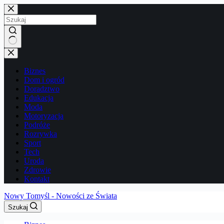
Przejdź
do
treści
Brak
wyników
Biznes
Dom i ogród
Doradztwo
Edukacja
Moda
Motoryzacja
Podróże
Rozrywka
Sport
Tech
Uroda
Zdrowie
Kontakt
Nowy Tomyśl - Nowości ze Świata
Szukaj