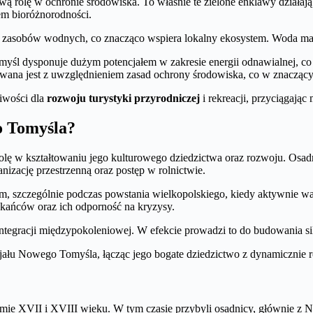
ową rolę w ochronie środowiska. To właśnie te zielone enklawy działają j
em bioróżnorodności.
 zasobów wodnych, co znacząco wspiera lokalny ekosystem. Woda ma 
yśl dysponuje dużym potencjałem w zakresie energii odnawialnej, co
wana jest z uwzględnieniem zasad ochrony środowiska, co w znaczący
iwości dla
rozwoju turystyki przyrodniczej
i rekreacji, przyciągając
go Tomyśla?
olę w kształtowaniu jego kulturowego dziedzictwa oraz rozwoju. Osa
nizację przestrzenną oraz postęp w rolnictwie.
ym, szczególnie podczas powstania wielkopolskiego, kiedy aktywnie wa
zkańców oraz ich odporność na kryzysy.
ą integracji międzypokoleniowej. W efekcie prowadzi to do budowania 
jału Nowego Tomyśla, łącząc jego bogate dziedzictwo z dynamicznie ro
 XVII i XVIII wieku. W tym czasie przybyli osadnicy, głównie z Niemi