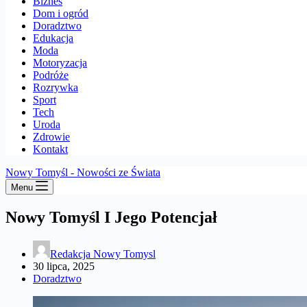
Biznes
Dom i ogród
Doradztwo
Edukacja
Moda
Motoryzacja
Podróże
Rozrywka
Sport
Tech
Uroda
Zdrowie
Kontakt
Nowy Tomyśl - Nowości ze Świata
Menu
Nowy Tomyśl I Jego Potencjał
Redakcja Nowy Tomysl
30 lipca, 2025
Doradztwo