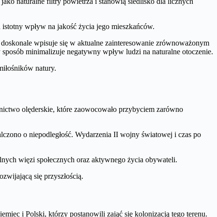
ako naturalne filtry powietrza i stanowią siedlisko dla licznych
istotny wpływ na jakość życia jego mieszkańców.
 doskonale wpisuje się w aktualne zainteresowanie zrównoważonym
 sposób minimalizuje negatywny wpływ ludzi na naturalne otoczenie.
 miłośników natury.
dnictwo olęderskie, które zaowocowało przybyciem zarówno
lczono o niepodległość. Wydarzenia II wojny światowej i czas po
silnych więzi społecznych oraz aktywnego życia obywateli.
zwijającą się przyszłością.
ec i Polski, którzy postanowili zająć się kolonizacją tego terenu.