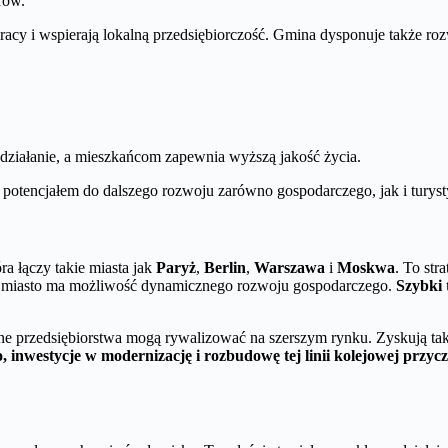
rów.
acy i wspierają lokalną przedsiębiorczość. Gmina dysponuje także rozw
ziałanie, a mieszkańcom zapewnia wyższą jakość życia.
otencjałem do dalszego rozwoju zarówno gospodarczego, jak i turys
ra łączy takie miasta jak
Paryż
,
Berlin
,
Warszawa
i
Moskwa
. To str
wych, miasto ma możliwość dynamicznego rozwoju gospodarczego.
Szybki 
kalne przedsiębiorstwa mogą rywalizować na szerszym rynku. Zyskują tak
 inwestycje w modernizację i rozbudowę tej linii kolejowej przyc