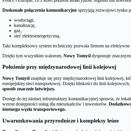
Polsce i Europie, co z kolei podnosi atrakcyjność regionu dla inwesto
Doskonałe połączenia komunikacyjne
sprzyjają rozwojowi rynku pr
wodociągi,
kanalizację,
gaz,
sieć elektroenergetyczną.
Taki kompleksowy system techniczny pozwala firmom na efektywne d
Dzięki tym wszystkim walorom,
Nowy Tomyśl
dysponuje znacznym p
Położenie przy międzynarodowej linii kolejowej
Nowy Tomyśl
znajduje się przy międzynarodowej linii kolejowej, któ
europejskiej sieci transportowej. Dzięki bliskości do linii kolejo
sposób znacznie łatwiejszy.
Dostęp do tej istotnej infrastruktury komunikacyjnej sprawia, że lo
wzrost dostępności usług dla mieszkańców i inwestorów.
Dodatkowo,
istotnego węzła transportowego.
Uwarunkowania przyrodnicze i kompleksy leśne