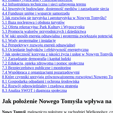
4.2
Infrastruktura techniczna i sieci uzbrojenia terenu
4.3
Inwestycje budowlane, dostępność mediów i zarządzanie siecią
4.4
Fundusze unijne i wsparcie samorządu
5
Jak rozwijają się turystyka i agroturystyka w Nowym Tomyślu?
5.1
Baza noclegowa i obsługa turystów
5.2
Oferta rekreacyjna: Park Kultury i Wypoczynku
5.3
Promocja walorów przyrodniczych i dziedzictwa
6
W jaki sposób energia odnawialna i geotermia zwiększają potencjał
6.1
Wody geotermalne i instalacje
6.2
Perspektywy rozwoju energii odnawialnej
6.3
Ocieplanie budynków i efektywność energetyczna
7
Jak społeczność korzysta z jakości życia i usług w Nowym Tomyśl
7.1
Zarządzanie demografią i kapitał ludzki
7.2
Edukacja, opieka zdrowotna i pomoc społeczna
7.3
Bezpieczeństwo publiczne i monitoring
7.4
Współpraca z organizacjami pozarządowymi
8
Które czynniki sprzyjają zrównoważonemu rozwojowi Nowego To
8.1
Gospodarka odpadami i ochrona środowiska
8.2
Rozwój odpowiedzialny i rządowa strategia
8.3
Analiza SWOT i diagnoza społeczna
Jak położenie Nowego Tomyśla wpływa na 
Nowy Tomyśl
, malowniczo położony w zachodniej Wielkopolsce, cze