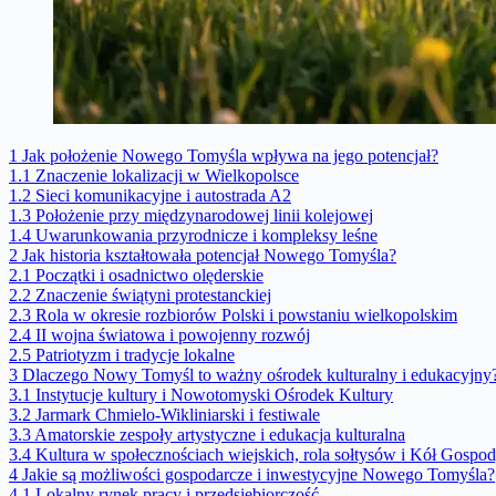
1
Jak położenie Nowego Tomyśla wpływa na jego potencjał?
1.1
Znaczenie lokalizacji w Wielkopolsce
1.2
Sieci komunikacyjne i autostrada A2
1.3
Położenie przy międzynarodowej linii kolejowej
1.4
Uwarunkowania przyrodnicze i kompleksy leśne
2
Jak historia kształtowała potencjał Nowego Tomyśla?
2.1
Początki i osadnictwo olęderskie
2.2
Znaczenie świątyni protestanckiej
2.3
Rola w okresie rozbiorów Polski i powstaniu wielkopolskim
2.4
II wojna światowa i powojenny rozwój
2.5
Patriotyzm i tradycje lokalne
3
Dlaczego Nowy Tomyśl to ważny ośrodek kulturalny i edukacyjny
3.1
Instytucje kultury i Nowotomyski Ośrodek Kultury
3.2
Jarmark Chmielo-Wikliniarski i festiwale
3.3
Amatorskie zespoły artystyczne i edukacja kulturalna
3.4
Kultura w społecznościach wiejskich, rola sołtysów i Kół Gospo
4
Jakie są możliwości gospodarcze i inwestycyjne Nowego Tomyśla?
4.1
Lokalny rynek pracy i przedsiębiorczość