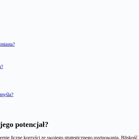
 miasta?
u?
myśla?
jego potencjał?
rpie liczne korzyści ze swojego strategicznego usytuowania. Bliskość 