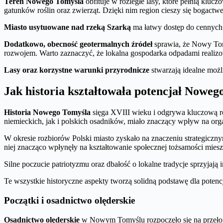
Teren Nowego Tomyśla
obfituje w rozległe lasy, które pełnią klucz
gatunków roślin oraz zwierząt. Dzięki nim region cieszy się bogactw
Miasto usytuowane nad rzeką Szarką
ma łatwy dostęp do cennych
Dodatkowo, obecność geotermalnych źródeł
sprawia, że Nowy Tom
rozwojem. Warto zaznaczyć, że lokalna gospodarka odpadami realizo
Lasy oraz korzystne warunki przyrodnicze
stwarzają idealne możl
Jak historia kształtowała potencjał Nowe
Historia Nowego Tomyśla
sięga XVIII wieku i odgrywa kluczową r
niemieckich, jak i polskich osadników, miało znaczący wpływ na orga
W okresie rozbiorów Polski miasto zyskało na znaczeniu strategiczn
niej znacząco wpłynęły na kształtowanie społecznej tożsamości mies
Silne poczucie patriotyzmu oraz dbałość o lokalne tradycje sprzyjaj
Te wszystkie historyczne aspekty tworzą solidną podstawę dla potenc
Początki i osadnictwo olęderskie
Osadnictwo olęderskie
w Nowym Tomyślu rozpoczęło się na przełomie