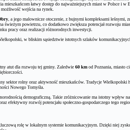
ia mieszkańcom łatwy dostęp do najważniejszych miast w Polsce i w
ą możliwość wejścia na rynek.
Obry
, a jego malownicze otoczenie, z bujnymi kompleksami leśnymi, 
na świeżym powietrzu, co dodatkowo zwiększa potencjał rozwoju miasta
ku pracy oraz realizacji różnorodnych inwestycji.
ielkopolski, w bliskim sąsiedztwie istotnych szlaków komunikacyjnyc
tny atut dla rozwoju tej gminy. Zaledwie
60 km
od Poznania, miasto c
iębiorczości.
kalny sektor rolny oraz aktywność mieszkańców. Tradycje Wielkopolski h
yjności Nowego Tomyśla.
różnorodnością demograficzną. Takie zróżnicowanie ma istotny wpływ n
oraz efektywny rozwój potencjału społeczno-gospodarczego tego regio
kluczową rolę w lokalnym systemie komunikacyjnym. Dzięki niej zysk