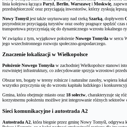
linia kolejowa łącząca
Paryż
,
Berlin
,
Warszawę
i
Moskwię
, zapewn
przedsiębiorczość oraz przyciągają inwestorów, którzy zyskują lepsz
Nowy Tomyśl
jest także usytuowany nad rzeką
Szarką
, dopływem
przyrodnicze przyciągają turystów oraz osoby pragnące spędzić czas 
transportowa przyczyniają się do dynamicznego wzrostu lokalnego ryn
W związku z tym, wyjątkowe położenie
Nowego Tomyśla
w sercu W
jego wszechstronnego rozwoju społeczno-gospodarczego.
Znaczenie lokalizacji w Wielkopolsce
Położenie Nowego Tomyśla
w zachodniej Wielkopolsce stanowi isto
rozwiniętej infrastruktury, co zdecydowanie sprzyja wzrostowi przeds
Obszar ten, bogaty w tereny rolnicze i naturalne zasoby, wspiera lo
wszystko przyczynia się do wzrostu kapitału ludzkiego i konkurenc
Gmina, która obejmuje miasto oraz
18 sołectw
, charakteryzuje się 
korzystnemu położeniu możliwe jest integrowanie różnych sektorów 
Sieci komunikacyjne i autostrada A2
Autostrada A2
, która biegnie przez gminę Nowy Tomyśl, odgrywa 