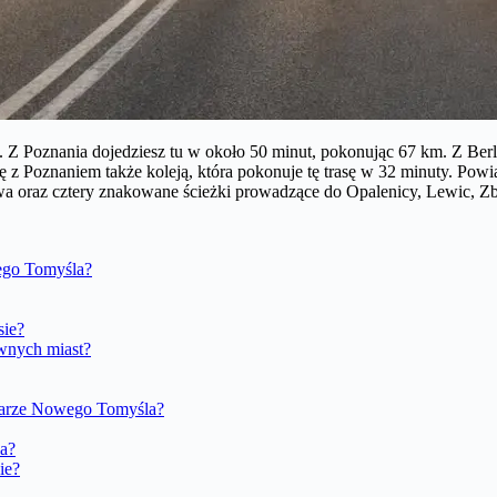
 Z Poznania dojedziesz tu w około 50 minut, pokonując 67 km. Z Berli
ię z Poznaniem także koleją, która pokonuje tę trasę w 32 minuty. P
owa oraz cztery znakowane ścieżki prowadzące do Opalenicy, Lewic, Zb
wego Tomyśla?
sie?
ównych miast?
szarze Nowego Tomyśla?
a?
ie?