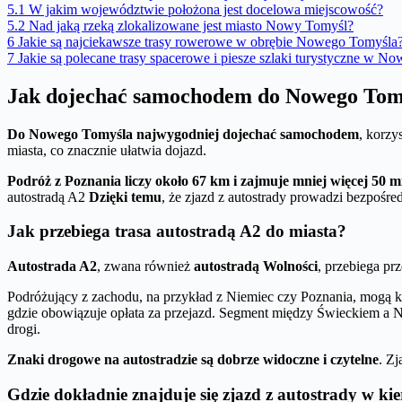
5.1
W jakim województwie położona jest docelowa miejscowość?
5.2
Nad jaką rzeką zlokalizowane jest miasto Nowy Tomyśl?
6
Jakie są najciekawsze trasy rowerowe w obrębie Nowego Tomyśla
7
Jakie są polecane trasy spacerowe i piesze szlaki turystyczne w 
Jak dojechać samochodem do Nowego Tom
Do Nowego Tomyśla najwygodniej dojechać samochodem
, korzy
miasta, co znacznie ułatwia dojazd.
Podróż z Poznania liczy około 67 km i zajmuje mniej więcej 50 m
autostradą A2
Dzięki temu
, że zjazd z autostrady prowadzi bezpośre
Jak przebiega trasa autostradą A2 do miasta?
Autostrada A2
, zwana również
autostradą Wolności
, przebiega pr
Podróżujący z zachodu, na przykład z Niemiec czy Poznania, mogą ko
gdzie obowiązuje opłata za przejazd. Segment między Świeckiem a N
drogi.
Znaki drogowe na autostradzie są dobrze widoczne i czytelne
. Z
Gdzie dokładnie znajduje się zjazd z autostrady w 