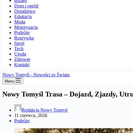
Biznes
Dom i ogród
Doradztwo
Edukacja
Moda
Motoryzacja
Podróże
Rozrywka
Sport
Tech
Uroda
Zdrowie
Kontakt
Nowy Tomyśl - Nowości ze Świata
Menu
Nowy Tomyśl Trasa – Dojazd, Zjazdy, Utr
Redakcja Nowy Tomysl
11 czerwca, 2026
Podróże