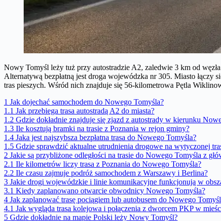
Nowy Tomyśl leży tuż przy autostradzie A2, zaledwie 3 km od węzła.
Alternatywą bezpłatną jest droga wojewódzka nr 305. Miasto łączy s
tras pieszych. Wśród nich znajduje się 56-kilometrowa Pętla Wiklin
1
Jak dojechać samochodem do Nowego Tomyśla?
1.1
Jak przebiega trasa autostradą A2 do miasta?
1.2
Gdzie dokładnie znajduje się zjazd z autostrady w kierunku No
1.3
Ile kosztują bramki na trasie z Poznania w rejon gminy?
1.4
Jaka jest najszybsza bezpłatna trasa do Nowego Tomyśla?
1.5
Gdzie sprawdzić aktualne utrudnienia drogowe na wytyczonej tra
2
Jakie są przybliżone odległości na trasie do Nowego Tomyśla z gł
2.1
Ile kilometrów liczy trasa z Poznania do Nowego Tomyśla?
2.2
Ile czasu zajmuje podróż samochodem z Warszawy i Berlina?
3
Jakie drogi wojewódzkie i linie komunikacyjne funkcjonują w ob
3.1
Kiedy zaplanowano otwarcie obwodnicy Nowego Tomyśla?
4
Jak zaplanować trasę pociągiem lub autobusem do Nowego Tomyśl
4.1
Jak wygląda trasa kolejowa i połączenia z dworcem PKP w mieśc
5
Gdzie dokładnie na mapie Polski leży Nowy Tomyśl?