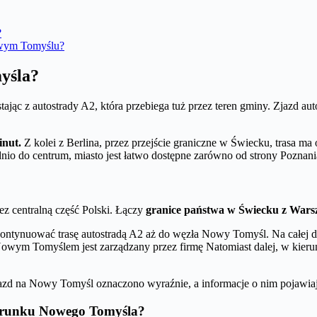
?
Nowym Tomyślu?
yśla?
stając z autostrady A2, która przebiega tuż przez teren gminy. Zjazd
inut.
Z kolei z Berlina, przez przejście graniczne w Świecku, trasa ma 
dnio do centrum, miasto jest łatwo dostępne zarówno od strony Poznania,
zez centralną część Polski. Łączy
granice państwa w Świecku z War
ntynuować trasę autostradą A2 aż do węzła Nowy Tomyśl. Na całej dług
owym Tomyślem jest zarządzany przez firmę Natomiast dalej, w kieru
jazd na Nowy Tomyśl oznaczono wyraźnie, a informacje o nim pojawiają
kierunku Nowego Tomyśla?