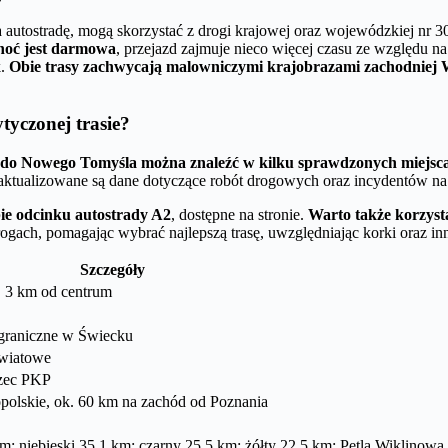
za autostradę, mogą skorzystać z drogi krajowej oraz wojewódzkiej nr 
oć jest darmowa
, przejazd zajmuje nieco więcej czasu ze względu na
k.
Obie trasy zachwycają malowniczymi krajobrazami zachodniej 
tyczonej trasie?
 do Nowego Tomyśla można znaleźć w kilku sprawdzonych miejsc
 aktualizowane są dane dotyczące robót drogowych oraz incydentów na 
bie odcinku autostrady A2
, dostępne na stronie.
Warto także korzyst
ogach, pomagając wybrać najlepszą trasę, uwzględniając korki oraz inn
Szczegóły
 3 km od centrum
 graniczne w Świecku
wiatowe
rzec PKP
polskie, ok. 60 km na zachód od Poznania
; niebieski 35,1 km; czarny 25,5 km; żółty 22,5 km; Pętla Wiklinowa