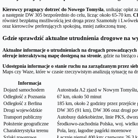
Kierowcy pragnący dotrzeć do Nowego Tomyśla
, unikając opłat 
a następnie DW 305 bezpośrednio do celu, licząc około 65-70 km.
Ch
również bezpłatną możliwością jest droga przez Szamotuły i Lwówe
oraz kierowców preferujących spokojną, mniej zatłoczoną trasę.
Gdzie sprawdzić aktualne utrudnienia drogowe na wy
Aktualne informacje o utrudnieniach na drogach prowadzących
oferuje interaktywną mapę dostępną na stronie
, gdzie na bieżąco
Udostępnia informacje o stanie ruchu na zarządzanym przez sie
Maps czy Waze, które w czasie rzeczywistym analizują sytuację na dr
Informacja
Dojazd samochodem
Autostrada A2 zjazd w Nowym Tomyślu,
Odległość z Poznania
67 km, około 50 minut
Odległość z Berlina
185 km, około 2 godziny przez przejście
Drogi wojewódzkie
DW 305 (91 km), DW 306 oraz drogi po
Transport publiczny
Autobusy dalekobieżne, linie PKS, dwo
Położenie geograficzne
Środkowo-zachodnia Polska, woj. wielko
Charakterystyka terenu
Pola, lasy, łagodne pagórki morenowe
Szlaki rowerowe
Łącznie niemal 400 km; czerwony 26,3 km