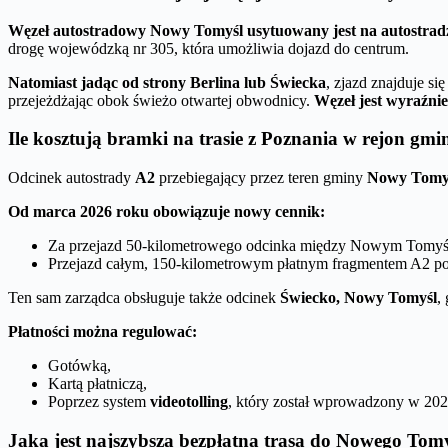
Węzeł autostradowy Nowy Tomyśl usytuowany jest na autostrad
drogę wojewódzką nr 305, która umożliwia dojazd do centrum.
Natomiast jadąc od strony Berlina lub Świecka
, zjazd znajduje s
przejeżdżając obok świeżo otwartej obwodnicy.
Węzeł jest wyraźni
Ile kosztują bramki na trasie z Poznania w rejon gmi
Odcinek autostrady
A2
przebiegający przez teren gminy
Nowy Tomy
Od marca 2026 roku obowiązuje nowy cennik:
Za przejazd 50-kilometrowego odcinka między Nowym Tomyśl
Przejazd całym, 150-kilometrowym płatnym fragmentem A2 pom
Ten sam zarządca obsługuje także odcinek
Świecko, Nowy Tomyśl
,
Płatności można regulować:
Gotówką,
Kartą płatniczą,
Poprzez system
videotolling
, który został wprowadzony w 202
Jaka jest najszybsza bezpłatna trasa do Nowego Tom