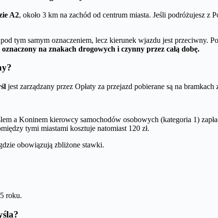
zie A2
, około 3 km na zachód od centrum miasta. Jeśli podróżujesz z 
ię pod tym samym oznaczeniem, lecz kierunek wjazdu jest przeciwny. P
e oznaczony na znakach drogowych i czynny przez całą dobę.
ny?
śl
jest zarządzany przez Opłaty za przejazd pobierane są na bramkach 
em a Koninem kierowcy samochodów osobowych (kategoria 1) zapłac
iędzy tymi miastami kosztuje natomiast 120 zł.
 gdzie obowiązują zbliżone stawki.
5 roku.
yśla?