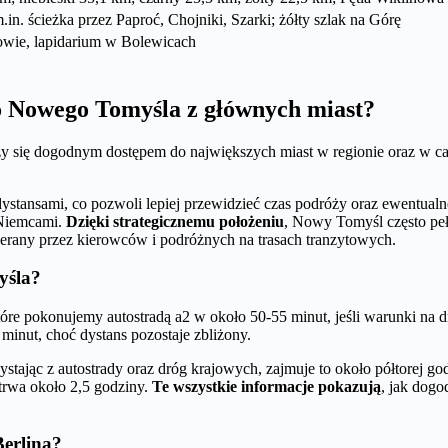
. ścieżka przez Paproć, Chojniki, Szarki; żółty szlak na Górę
owie, lapidarium w Bolewicach
 do Nowego Tomyśla z głównych miast?
szy się dogodnym dostępem do największych miast w regionie oraz w ca
stansami, co pozwoli lepiej przewidzieć czas podróży oraz ewentualn
z Niemcami.
Dzięki strategicznemu położeniu
, Nowy Tomyśl często pe
bierany przez kierowców i podróżnych na trasach tranzytowych.
yśla?
tóre pokonujemy autostradą a2 w około 50-55 minut, jeśli warunki na d
 minut, choć dystans pozostaje zbliżony.
tając z autostrady oraz dróg krajowych, zajmuje to około półtorej go
 trwa około 2,5 godziny.
Te wszystkie informacje pokazują
, jak dogo
Berlina?