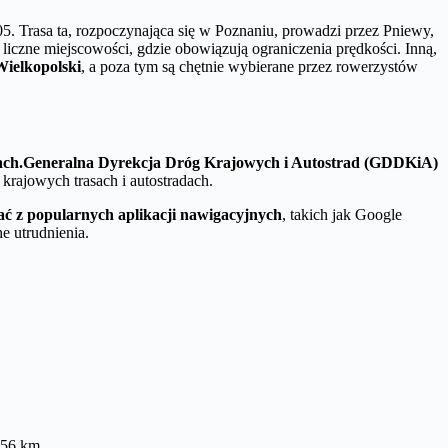
305. Trasa ta, rozpoczynająca się w Poznaniu, prowadzi przez Pniewy,
 liczne miejscowości, gdzie obowiązują ograniczenia prędkości. Inną,
Wielkopolski
, a poza tym są chętnie wybierane przez rowerzystów
ach.
Generalna Dyrekcja Dróg Krajowych i Autostrad (GDDKiA)
krajowych trasach i autostradach.
ać z popularnych aplikacji nawigacyjnych
, takich jak Google
e utrudnienia.
 56 km