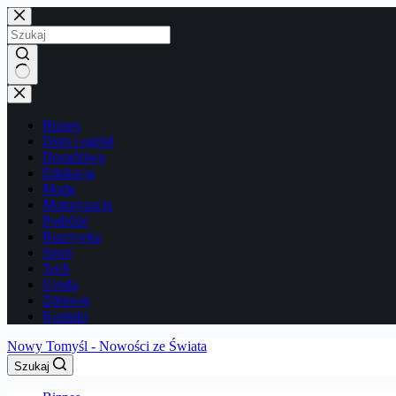
Przejdź
do
treści
Brak
wyników
Biznes
Dom i ogród
Doradztwo
Edukacja
Moda
Motoryzacja
Podróże
Rozrywka
Sport
Tech
Uroda
Zdrowie
Kontakt
Nowy Tomyśl - Nowości ze Świata
Szukaj