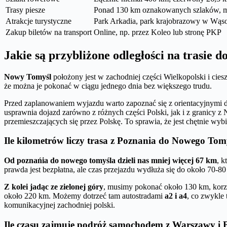
Trasy piesze
Ponad 130 km oznakowanych szlaków, m.in
Atrakcje turystyczne
Park Arkadia, park krajobrazowy w Wąs
Zakup biletów na transport
Online, np. przez Koleo lub stronę PKP
Jakie są przybliżone odległości na trasie
Nowy Tomyśl
położony jest w zachodniej części Wielkopolski i cie
że można je pokonać w ciągu jednego dnia bez większego trudu.
Przed zaplanowaniem wyjazdu warto zapoznać się z orientacyjnymi dy
usprawnia dojazd zarówno z różnych części Polski, jak i z granicy 
przemieszczających się przez Polskę. To sprawia, że jest chętnie wy
Ile kilometrów liczy trasa z Poznania do Nowego Tom
Od poznańia do nowego tomyśla dzieli nas mniej więcej 67 km
, k
prawda jest bezpłatna, ale czas przejazdu wydłuża się do około 70-80
Z kolei jadąc ze zielonej góry
, musimy pokonać około 130 km, korzys
około 220 km. Możemy dotrzeć tam autostradami
a2 i a4
, co zwykle
komunikacyjnej zachodniej polski.
Ile czasu zajmuje podróż samochodem z Warszawy i 