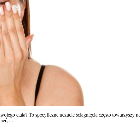
la twojego ciała? To specyficzne uczucie ściągnięcia często towarzysz
umieć,…