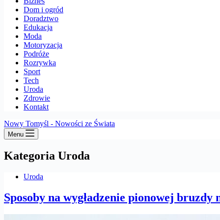
Biznes
Dom i ogród
Doradztwo
Edukacja
Moda
Motoryzacja
Podróże
Rozrywka
Sport
Tech
Uroda
Zdrowie
Kontakt
Nowy Tomyśl - Nowości ze Świata
Menu
Kategoria
Uroda
Uroda
Sposoby na wygładzenie pionowej bruzdy n