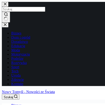
Przejdź
do
treści
Brak
wyników
Biznes
Dom i ogród
Doradztwo
Edukacja
Moda
Motoryzacja
Podróże
Rozrywka
Sport
Tech
Uroda
Zdrowie
Kontakt
Nowy Tomyśl - Nowości ze Świata
Szukaj