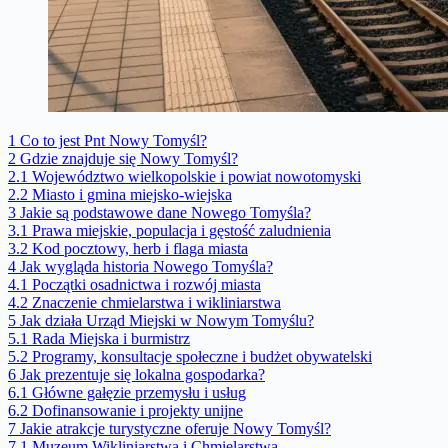
1
Co to jest Pnt Nowy Tomyśl?
2
Gdzie znajduje się Nowy Tomyśl?
2.1
Województwo wielkopolskie i powiat nowotomyski
2.2
Miasto i gmina miejsko-wiejska
3
Jakie są podstawowe dane Nowego Tomyśla?
3.1
Prawa miejskie, populacja i gęstość zaludnienia
3.2
Kod pocztowy, herb i flaga miasta
4
Jak wygląda historia Nowego Tomyśla?
4.1
Początki osadnictwa i rozwój miasta
4.2
Znaczenie chmielarstwa i wikliniarstwa
5
Jak działa Urząd Miejski w Nowym Tomyślu?
5.1
Rada Miejska i burmistrz
5.2
Programy, konsultacje społeczne i budżet obywatelski
6
Jak prezentuje się lokalna gospodarka?
6.1
Główne gałęzie przemysłu i usług
6.2
Dofinansowanie i projekty unijne
7
Jakie atrakcje turystyczne oferuje Nowy Tomyśl?
7.1
Muzeum Wikliniarstwa i Chmielarstwa