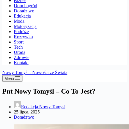
Biznes
Dom i ogród
Doradztwo
Edukacja
Moda
Motoryzacja
Podróże
Rozrywka
Sport
Tech
Uroda
Zdrowie
Kontakt
Nowy Tomyśl - Nowości ze Świata
Menu
Pnt Nowy Tomyśl – Co To Jest?
Redakcja Nowy Tomysl
25 lipca, 2025
Doradztwo