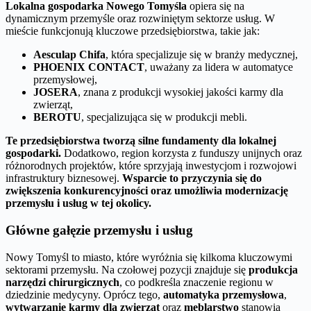
Lokalna gospodarka Nowego Tomyśla
opiera się na
dynamicznym przemyśle oraz rozwiniętym sektorze usług. W
mieście funkcjonują kluczowe przedsiębiorstwa, takie jak:
Aesculap Chifa
, która specjalizuje się w branży medycznej,
PHOENIX CONTACT
, uważany za lidera w automatyce
przemysłowej,
JOSERA
, znana z produkcji wysokiej jakości karmy dla
zwierząt,
BEROTU
, specjalizująca się w produkcji mebli.
Te przedsiębiorstwa tworzą silne fundamenty dla lokalnej
gospodarki.
Dodatkowo, region korzysta z funduszy unijnych oraz
różnorodnych projektów, które sprzyjają inwestycjom i rozwojowi
infrastruktury biznesowej.
Wsparcie to przyczynia się do
zwiększenia konkurencyjności oraz umożliwia modernizację
przemysłu i usług w tej okolicy.
Główne gałęzie przemysłu i usług
Nowy Tomyśl to miasto, które wyróżnia się kilkoma kluczowymi
sektorami przemysłu. Na czołowej pozycji znajduje się
produkcja
narzędzi chirurgicznych
, co podkreśla znaczenie regionu w
dziedzinie medycyny. Oprócz tego,
automatyka przemysłowa
,
wytwarzanie karmy dla zwierząt
oraz
meblarstwo
stanowią