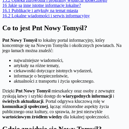
15.2
Opieka zdrowotna i programy wsparcia społecznego
16
Jakie są inne istotne informacje lokalne?
16.1
Publikacje i artykuły na temat miasta
16.2
Lokalne wiadomości i serwis informacyjny
Co to jest Pnt Nowy Tomyśl?
Pnt Nowy Tomyśl
to lokalny portal informacyjny, który
koncentruje się na Nowym Tomyślu i okolicznych powiatach. Na
jego łamach można znaleźć:
najważniejsze wiadomości,
artykuły na różne tematy,
ciekawostki dotyczące istotnych wydarzeń,
informacje o bezpieczeństwie,
aktualności z transportu i życia społecznego.
Dzięki
Pnt Nowy Tomyśl
mieszkańcy oraz osoby z zewnątrz
zyskują łatwy i szybki dostęp do
wiarygodnych informacji
i
świeżych aktualizacji
. Portal odgrywa kluczową rolę w
komunikacji społecznej
, łącząc różnorodne aspekty życia
publicznego oraz kultury, co sprawia, że jest niezwykle
wartościowym źródłem wiedzy
dla lokalnej społeczności.
Gdzie znajduje się Nowy Tomyśl?