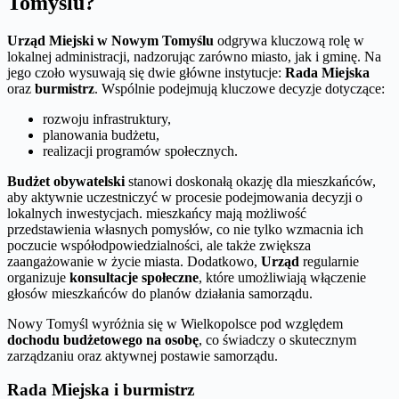
Tomyślu?
Urząd Miejski w Nowym Tomyślu
odgrywa kluczową rolę w
lokalnej administracji, nadzorując zarówno miasto, jak i gminę. Na
jego czoło wysuwają się dwie główne instytucje:
Rada Miejska
oraz
burmistrz
. Wspólnie podejmują kluczowe decyzje dotyczące:
rozwoju infrastruktury,
planowania budżetu,
realizacji programów społecznych.
Budżet obywatelski
stanowi doskonałą okazję dla mieszkańców,
aby aktywnie uczestniczyć w procesie podejmowania decyzji o
lokalnych inwestycjach. mieszkańcy mają możliwość
przedstawienia własnych pomysłów, co nie tylko wzmacnia ich
poczucie współodpowiedzialności, ale także zwiększa
zaangażowanie w życie miasta. Dodatkowo,
Urząd
regularnie
organizuje
konsultacje społeczne
, które umożliwiają włączenie
głosów mieszkańców do planów działania samorządu.
Nowy Tomyśl wyróżnia się w Wielkopolsce pod względem
dochodu budżetowego na osobę
, co świadczy o skutecznym
zarządzaniu oraz aktywnej postawie samorządu.
Rada Miejska i burmistrz