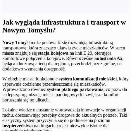
Jak wygląda infrastruktura i transport w
Nowym Tomyślu?
Nowy Tomyśl
może pochwalić się rozwiniętą infrastrukturą
transportową, która znacząco ułatwia życie mieszkańców. W sercu
miasta znajduje się
stacja kolejowa
na linii E 20, oferująca
komfortowe połączenia kolejowe. Równocześnie
autostrada A2
,
będąca kluczową arterią dla regionu, przechodzi przez gminę, co
dodatkowo wzmacnia dostępność.
W obrębie miasta funkcjonuje
system komunikacji miejskiej
, który
usprawnia codzienne przemieszczanie się mieszkańców.
Wprowadzono również
system płatnego parkowania
, co pozwala
na lepszą organizację miejsc parkingowych i zwiększa komfort
poruszania się po ulicach.
Lokalne władze nieustannie wprowadzają innowacje w organizacji
ruchu, dostosowując przepisy drogowe do aktualnych potrzeb. Taki
elastyczny system przyczynia się do podniesienia poziomu
bezpieczeństwa
na drogach, co jest niezwykle istotne dla
wszystkich użytkowników.