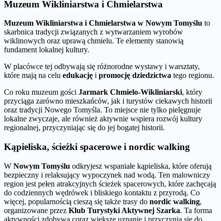
Muzeum Wikliniarstwa i Chmielarstwa
Muzeum Wikliniarstwa i Chmielarstwa w Nowym Tomyślu
to
skarbnica tradycji związanych z wytwarzaniem wyrobów
wiklinowych oraz uprawą chmielu. Te elementy stanowią
fundament lokalnej kultury.
W placówce tej odbywają się różnorodne wystawy i warsztaty,
które mają na celu
edukację
i
promocję dziedzictwa
tego regionu.
Co roku muzeum gości
Jarmark Chmielo-Wikliniarski
, który
przyciąga zarówno mieszkańców, jak i turystów ciekawych historii
oraz tradycji Nowego Tomyśla. To miejsce nie tylko pielęgnuje
lokalne zwyczaje, ale również aktywnie wspiera rozwój kultury
regionalnej, przyczyniając się do jej bogatej historii.
Kąpieliska, ścieżki spacerowe i nordic walking
W
Nowym Tomyślu
odkryjesz wspaniałe kąpieliska, które oferują
bezpieczny i relaksujący wypoczynek nad wodą. Ten malowniczy
region jest pełen atrakcyjnych ścieżek spacerowych, które zachęcają
do codziennych wędrówek i bliskiego kontaktu z przyrodą. Co
więcej, popularnością cieszą się także trasy do
nordic walking
,
organizowane przez
Klub Turystyki Aktywnej Szarka
. Ta forma
aktywności zdobywa coraz większe uznanie i przyczynia się do