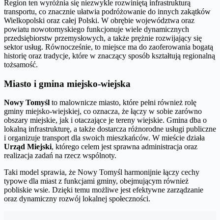
Region ten wyróżnia się niezwykle rozwiniętą infrastrukturą
transportu, co znacznie ułatwia podróżowanie do innych zakątków
Wielkopolski oraz całej Polski. W obrębie województwa oraz
powiatu nowotomyskiego funkcjonuje wiele dynamicznych
przedsiębiorstw przemysłowych, a także prężnie rozwijający się
sektor usług. Równocześnie, to miejsce ma do zaoferowania bogatą
historię oraz tradycje, które w znaczący sposób kształtują regionalną
tożsamość.
Miasto i gmina miejsko-wiejska
Nowy Tomyśl
to malownicze miasto, które pełni również rolę
gminy miejsko-wiejskiej, co oznacza, że łączy w sobie zarówno
obszary miejskie, jak i otaczające je tereny wiejskie. Gmina dba o
lokalną infrastrukturę, a także dostarcza różnorodne usługi publiczne
i organizuje transport dla swoich mieszkańców. W mieście działa
Urząd Miejski
, którego celem jest sprawna administracja oraz
realizacja zadań na rzecz wspólnoty.
Taki model sprawia, że Nowy Tomyśl harmonijnie łączy cechy
typowe dla miast z funkcjami gminy, obejmującym również
pobliskie wsie. Dzięki temu możliwe jest efektywne zarządzanie
oraz dynamiczny rozwój lokalnej społeczności.