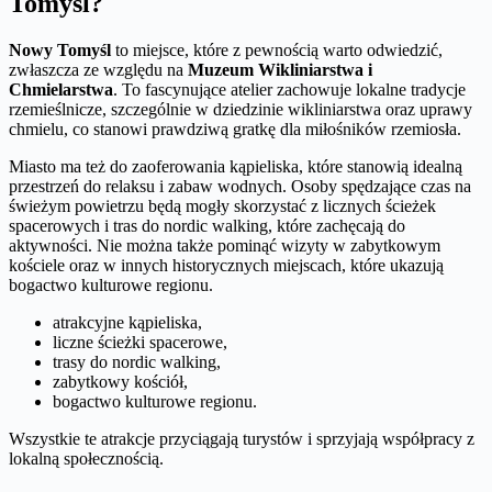
Tomyśl?
Nowy Tomyśl
to miejsce, które z pewnością warto odwiedzić,
zwłaszcza ze względu na
Muzeum Wikliniarstwa i
Chmielarstwa
. To fascynujące atelier zachowuje lokalne tradycje
rzemieślnicze, szczególnie w dziedzinie wikliniarstwa oraz uprawy
chmielu, co stanowi prawdziwą gratkę dla miłośników rzemiosła.
Miasto ma też do zaoferowania kąpieliska, które stanowią idealną
przestrzeń do relaksu i zabaw wodnych. Osoby spędzające czas na
świeżym powietrzu będą mogły skorzystać z licznych ścieżek
spacerowych i tras do nordic walking, które zachęcają do
aktywności. Nie można także pominąć wizyty w zabytkowym
kościele oraz w innych historycznych miejscach, które ukazują
bogactwo kulturowe regionu.
atrakcyjne kąpieliska,
liczne ścieżki spacerowe,
trasy do nordic walking,
zabytkowy kościół,
bogactwo kulturowe regionu.
Wszystkie te atrakcje przyciągają turystów i sprzyjają współpracy z
lokalną społecznością.