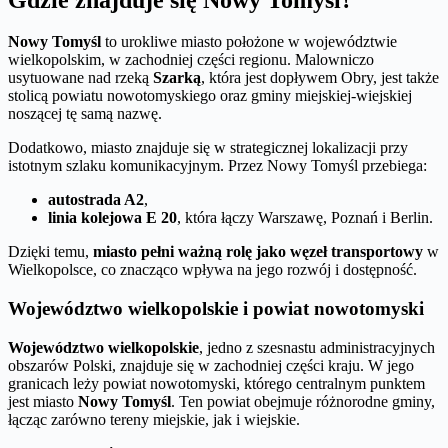
Nowy Tomyśl
to urokliwe miasto położone w województwie
wielkopolskim, w zachodniej części regionu. Malowniczo
usytuowane nad rzeką
Szarką
, która jest dopływem Obry, jest także
stolicą powiatu nowotomyskiego oraz gminy miejskiej-wiejskiej
noszącej tę samą nazwę.
Dodatkowo, miasto znajduje się w strategicznej lokalizacji przy
istotnym szlaku komunikacyjnym. Przez Nowy Tomyśl przebiega:
autostrada A2
,
linia kolejowa E 20
, która łączy Warszawę, Poznań i Berlin.
Dzięki temu,
miasto pełni ważną rolę jako węzeł transportowy
w
Wielkopolsce, co znacząco wpływa na jego rozwój i dostępność.
Województwo wielkopolskie i powiat nowotomyski
Województwo wielkopolskie
, jedno z szesnastu administracyjnych
obszarów Polski, znajduje się w zachodniej części kraju. W jego
granicach leży powiat nowotomyski, którego centralnym punktem
jest miasto
Nowy Tomyśl
. Ten powiat obejmuje różnorodne gminy,
łącząc zarówno tereny miejskie, jak i wiejskie.