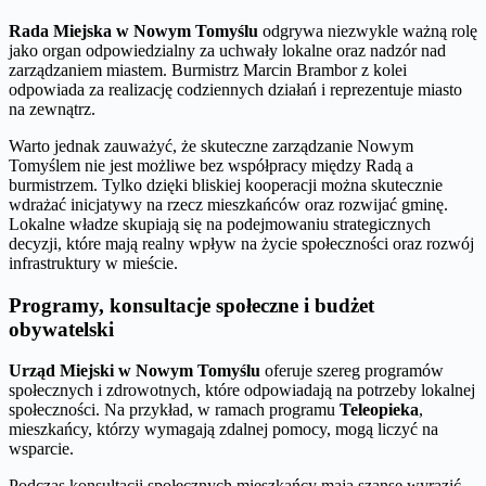
Rada Miejska w Nowym Tomyślu
odgrywa niezwykle ważną rolę
jako organ odpowiedzialny za uchwały lokalne oraz nadzór nad
zarządzaniem miastem. Burmistrz Marcin Brambor z kolei
odpowiada za realizację codziennych działań i reprezentuje miasto
na zewnątrz.
Warto jednak zauważyć, że skuteczne zarządzanie Nowym
Tomyślem nie jest możliwe bez współpracy między Radą a
burmistrzem. Tylko dzięki bliskiej kooperacji można skutecznie
wdrażać inicjatywy na rzecz mieszkańców oraz rozwijać gminę.
Lokalne władze skupiają się na podejmowaniu strategicznych
decyzji, które mają realny wpływ na życie społeczności oraz rozwój
infrastruktury w mieście.
Programy, konsultacje społeczne i budżet
obywatelski
Urząd Miejski w Nowym Tomyślu
oferuje szereg programów
społecznych i zdrowotnych, które odpowiadają na potrzeby lokalnej
społeczności. Na przykład, w ramach programu
Teleopieka
,
mieszkańcy, którzy wymagają zdalnej pomocy, mogą liczyć na
wsparcie.
Podczas konsultacji społecznych mieszkańcy mają szansę wyrazić