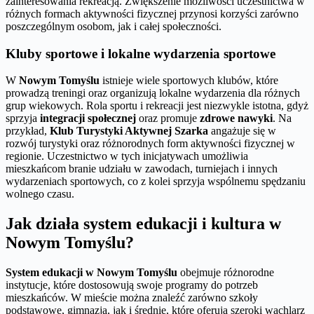
zainteresowania rekreacją. Zwiększenie możliwości uczestnictwa w
różnych formach aktywności fizycznej przynosi korzyści zarówno
poszczególnym osobom, jak i całej społeczności.
Kluby sportowe i lokalne wydarzenia sportowe
W
Nowym Tomyślu
istnieje wiele sportowych klubów, które
prowadzą treningi oraz organizują lokalne wydarzenia dla różnych
grup wiekowych. Rola sportu i rekreacji jest niezwykle istotna, gdyż
sprzyja
integracji społecznej
oraz promuje
zdrowe nawyki
. Na
przykład,
Klub Turystyki Aktywnej Szarka
angażuje się w
rozwój turystyki oraz różnorodnych form aktywności fizycznej w
regionie. Uczestnictwo w tych inicjatywach umożliwia
mieszkańcom branie udziału w zawodach, turniejach i innych
wydarzeniach sportowych, co z kolei sprzyja wspólnemu spędzaniu
wolnego czasu.
Jak działa system edukacji i kultura w
Nowym Tomyślu?
System edukacji w Nowym Tomyślu
obejmuje różnorodne
instytucje, które dostosowują swoje programy do potrzeb
mieszkańców. W mieście można znaleźć zarówno szkoły
podstawowe, gimnazja, jak i średnie, które oferują szeroki wachlarz