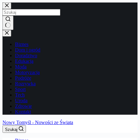
Przejdź
do
treści
Brak
wyników
Biznes
Dom i ogród
Doradztwo
Edukacja
Moda
Motoryzacja
Podróże
Rozrywka
Sport
Tech
Uroda
Zdrowie
Kontakt
Nowy Tomyśl - Nowości ze Świata
Szukaj