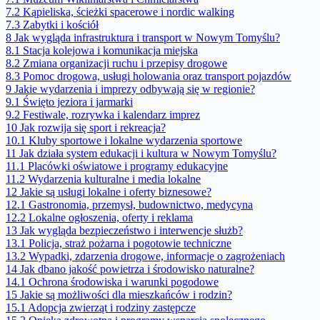
7.2
Kąpieliska, ścieżki spacerowe i nordic walking
7.3
Zabytki i kościół
8
Jak wygląda infrastruktura i transport w Nowym Tomyślu?
8.1
Stacja kolejowa i komunikacja miejska
8.2
Zmiana organizacji ruchu i przepisy drogowe
8.3
Pomoc drogowa, usługi holowania oraz transport pojazdów
9
Jakie wydarzenia i imprezy odbywają się w regionie?
9.1
Święto jeziora i jarmarki
9.2
Festiwale, rozrywka i kalendarz imprez
10
Jak rozwija się sport i rekreacja?
10.1
Kluby sportowe i lokalne wydarzenia sportowe
11
Jak działa system edukacji i kultura w Nowym Tomyślu?
11.1
Placówki oświatowe i programy edukacyjne
11.2
Wydarzenia kulturalne i media lokalne
12
Jakie są usługi lokalne i oferty biznesowe?
12.1
Gastronomia, przemysł, budownictwo, medycyna
12.2
Lokalne ogłoszenia, oferty i reklama
13
Jak wygląda bezpieczeństwo i interwencje służb?
13.1
Policja, straż pożarna i pogotowie techniczne
13.2
Wypadki, zdarzenia drogowe, informacje o zagrożeniach
14
Jak dbano jakość powietrza i środowisko naturalne?
14.1
Ochrona środowiska i warunki pogodowe
15
Jakie są możliwości dla mieszkańców i rodzin?
15.1
Adopcja zwierząt i rodziny zastępcze