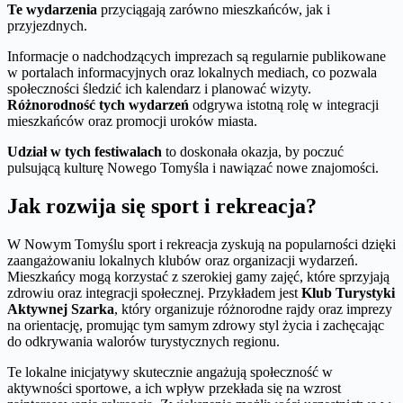
Te wydarzenia
przyciągają zarówno mieszkańców, jak i
przyjezdnych.
Informacje o nadchodzących imprezach są regularnie publikowane
w portalach informacyjnych oraz lokalnych mediach, co pozwala
społeczności śledzić ich kalendarz i planować wizyty.
Różnorodność tych wydarzeń
odgrywa istotną rolę w integracji
mieszkańców oraz promocji uroków miasta.
Udział w tych festiwalach
to doskonała okazja, by poczuć
pulsującą kulturę Nowego Tomyśla i nawiązać nowe znajomości.
Jak rozwija się sport i rekreacja?
W Nowym Tomyślu sport i rekreacja zyskują na popularności dzięki
zaangażowaniu lokalnych klubów oraz organizacji wydarzeń.
Mieszkańcy mogą korzystać z szerokiej gamy zajęć, które sprzyjają
zdrowiu oraz integracji społecznej. Przykładem jest
Klub Turystyki
Aktywnej Szarka
, który organizuje różnorodne rajdy oraz imprezy
na orientację, promując tym samym zdrowy styl życia i zachęcając
do odkrywania walorów turystycznych regionu.
Te lokalne inicjatywy skutecznie angażują społeczność w
aktywności sportowe, a ich wpływ przekłada się na wzrost