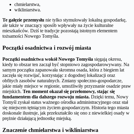
chmielarstwa,
wikliniarstwa.
Te gałęzie przemysłu
nie tylko stymulowały lokalną gospodarkę,
ale także w znaczący sposób wpływały na życie kulturalne
mieszkańców. Dziś te tradycje pozostają istotnym elementem
tożsamości Nowego Tomyśla.
Początki osadnictwa i rozwój miasta
Początki osadnictwa wokół Nowego Tomyśla
sięgają okresu,
kiedy to obszar ten zaczął być stopniowo zagospodarowywany. Na
samym początku zapanowała skromna osada, która z biegiem lat
zaczęła się rozwijać, korzystając z dogodnej lokalizacji oraz
obfitych zasobów naturalnych. Zmiany społeczno-gospodarcze,
jakie miały miejsce w regionie, umożliwiły przyznanie osadzie praw
miejskich.
Ten moment okazał się przełomowy, stając się
fundamentem dla dalszego rozwoju miasta.
Dzięki temu, Nowy
Tomyśl zyskał status ważnego ośrodka administracyjnego oraz stał
się miejscem tętniącym życiem gospodarczym. Historia tego miasta
doskonale ilustruje, jak przekształciło się ono z niewielkiej osady w
prężnie działającą jednostkę miejską.
Znaczenie chmielarstwa i wikliniarstwa