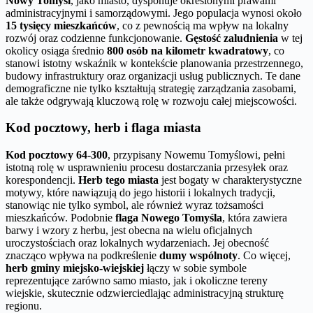
Nowy Tomyśl
, jako miasto, dysponuje określonymi prawami
administracyjnymi i samorządowymi. Jego populacja wynosi około
15 tysięcy mieszkańców
, co z pewnością ma wpływ na lokalny
rozwój oraz codzienne funkcjonowanie.
Gęstość zaludnienia
w tej
okolicy osiąga średnio
800 osób na kilometr kwadratowy
, co
stanowi istotny wskaźnik w kontekście planowania przestrzennego,
budowy infrastruktury oraz organizacji usług publicznych. Te dane
demograficzne nie tylko kształtują strategię zarządzania zasobami,
ale także odgrywają kluczową rolę w rozwoju całej miejscowości.
Kod pocztowy, herb i flaga miasta
Kod pocztowy 64-300
, przypisany Nowemu Tomyślowi, pełni
istotną rolę w usprawnieniu procesu dostarczania przesyłek oraz
korespondencji.
Herb tego miasta
jest bogaty w charakterystyczne
motywy, które nawiązują do jego historii i lokalnych tradycji,
stanowiąc nie tylko symbol, ale również wyraz tożsamości
mieszkańców. Podobnie
flaga Nowego Tomyśla
, która zawiera
barwy i wzory z herbu, jest obecna na wielu oficjalnych
uroczystościach oraz lokalnych wydarzeniach. Jej obecność
znacząco wpływa na podkreślenie
dumy wspólnoty
. Co więcej,
herb gminy miejsko-wiejskiej
łączy w sobie symbole
reprezentujące zarówno samo miasto, jak i okoliczne tereny
wiejskie, skutecznie odzwierciedlając administracyjną strukturę
regionu.