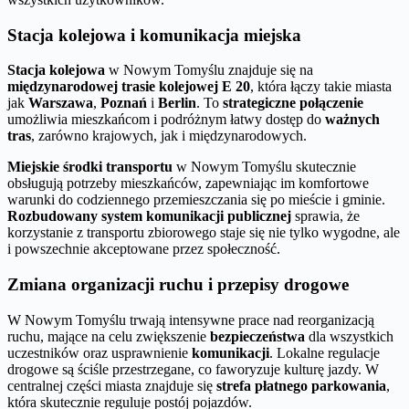
Stacja kolejowa i komunikacja miejska
Stacja kolejowa
w Nowym Tomyślu znajduje się na
międzynarodowej trasie kolejowej E 20
, która łączy takie miasta
jak
Warszawa
,
Poznań
i
Berlin
. To
strategiczne połączenie
umożliwia mieszkańcom i podróżnym łatwy dostęp do
ważnych
tras
, zarówno krajowych, jak i międzynarodowych.
Miejskie środki transportu
w Nowym Tomyślu skutecznie
obsługują potrzeby mieszkańców, zapewniając im komfortowe
warunki do codziennego przemieszczania się po mieście i gminie.
Rozbudowany system komunikacji publicznej
sprawia, że
korzystanie z transportu zbiorowego staje się nie tylko wygodne, ale
i powszechnie akceptowane przez społeczność.
Zmiana organizacji ruchu i przepisy drogowe
W Nowym Tomyślu trwają intensywne prace nad reorganizacją
ruchu, mające na celu zwiększenie
bezpieczeństwa
dla wszystkich
uczestników oraz usprawnienie
komunikacji
. Lokalne regulacje
drogowe są ściśle przestrzegane, co faworyzuje kulturę jazdy. W
centralnej części miasta znajduje się
strefa płatnego parkowania
,
która skutecznie reguluje postój pojazdów.