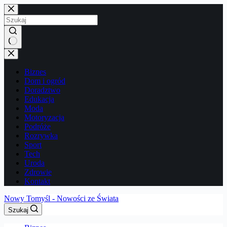
Przejdź
do
treści
Brak
wyników
Biznes
Dom i ogród
Doradztwo
Edukacja
Moda
Motoryzacja
Podróże
Rozrywka
Sport
Tech
Uroda
Zdrowie
Kontakt
Nowy Tomyśl - Nowości ze Świata
Szukaj