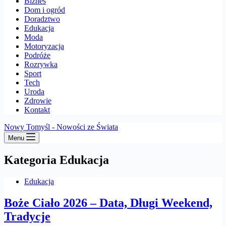
Biznes
Dom i ogród
Doradztwo
Edukacja
Moda
Motoryzacja
Podróże
Rozrywka
Sport
Tech
Uroda
Zdrowie
Kontakt
Nowy Tomyśl - Nowości ze Świata
Menu
Kategoria
Edukacja
Edukacja
Boże Ciało 2026 – Data, Długi Weekend,
Tradycje