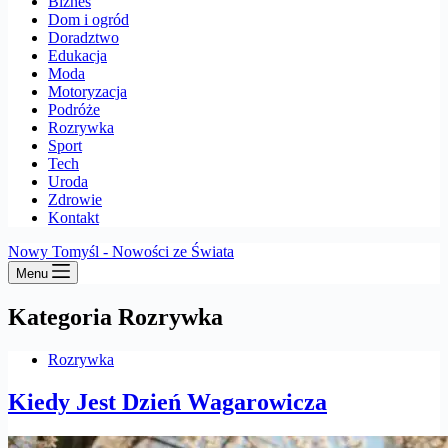
Biznes
Dom i ogród
Doradztwo
Edukacja
Moda
Motoryzacja
Podróże
Rozrywka
Sport
Tech
Uroda
Zdrowie
Kontakt
Nowy Tomyśl - Nowości ze Świata
Menu
Kategoria
Rozrywka
Rozrywka
Kiedy Jest Dzień Wagarowicza