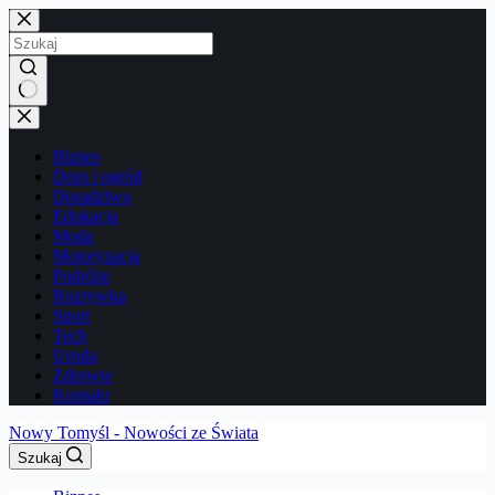
Przejdź
do
treści
Brak
wyników
Biznes
Dom i ogród
Doradztwo
Edukacja
Moda
Motoryzacja
Podróże
Rozrywka
Sport
Tech
Uroda
Zdrowie
Kontakt
Nowy Tomyśl - Nowości ze Świata
Szukaj