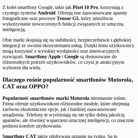
Z kolei smartfony Google, takie jak
Pixel 10 Pro
, korzystają z
czystego systemu
Android
. Oferują one zaawansowane aparaty
fotograficzne oraz procesor
Tensor G5
, który umożliwia
wykorzystanie nowoczesnych funkcji związanych ze sztuczną
inteligencją.
Obie marki skupiają się na stabilności, bezpieczeństwie i głębokiej
integracji ze swoimi ekosystemami usług. Dzięki temu użytkownicy
mogą korzystać z wysokiej wydajności oraz innowacyjnych
rozwiązań.
Smartfony Apple
i
Google
są dostosowane do
różnorodnych potrzeb użytkowników, co czyni je atrakcyjnym
wyborem dla wielu.
Dlaczego rośnie popularność smartfonów Motorola,
CAT oraz OPPO?
Popularność smartfonów marki Motorola
nieustannie rośnie.
Firma oferuje użytkownikom różnorodne modele, które obejmują
zarówno ekonomiczne opcje, jak i bardziej zaawansowane
urządzenia. Telefony te wyróżniają się nie tylko dobrą jakością
aparatów, ale również wsparciem sztucznej inteligencji, co znacznie
podnosi komfort użytkowania.
Smartfony CAT
także zdobywają uznanie na rynku. Są to