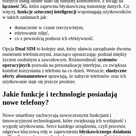
różnych usług online stało się bardziej komfortowe, z uwagi na
łączność 5G
, która zapewnia błyskawiczną transmisję danych. Co
więcej,
funkcje sztucznej inteligencji
wspomagają użytkowników
w takich zadaniach jak:
tłumaczenie w czasie rzeczywistym,
edytowanie zdjęć,
co z pewnością podnosi ich efektywność.
Opcja
Dual SIM
to kolejny atut, który ułatwia zarządzanie dwoma
numerami telefonicznymi, znacząco upraszczając podział między
życiem osobistym a zawodowym. Różnorodność
systemów
operacyjnych
pozwala na personalizację interfejsu, co zwiększa
komfort korzystania z telefonu na co dzień. Wreszcie,
elastyczne
oferty abonamentowe
sprawiają, że nabycie telefonów oraz ich
użytkowanie staje się jeszcze prostsze.
Jakie funkcje i technologie posiadają
nowe telefony?
Nowe smartfony zachwycają nowoczesnymi funkcjami i
innowacyjnymi technologiami, które zwiększają ich wydajność i
wygodę użytkowania. Serce każdego urządzenia, czyli procesor,
odgrywa kluczową rolę w zapewnieniu
błyskawicznego działania