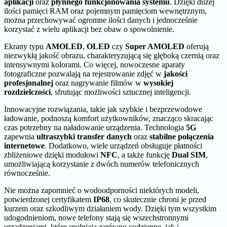
aplikacji
oraz
płynnego funkcjonowania systemu
. Dzięki dużej
ilości pamięci RAM oraz pojemnym pamięciom wewnętrznym,
można przechowywać ogromne ilości danych i jednocześnie
korzystać z wielu aplikacji bez obaw o spowolnienie.
Ekrany typu
AMOLED
,
OLED
czy
Super AMOLED
oferują
niezwykłą jakość obrazu, charakteryzującą się głęboką czernią oraz
intensywnymi kolorami. Co więcej, nowoczesne aparaty
fotograficzne pozwalają na rejestrowanie zdjęć w
jakości
profesjonalnej
oraz nagrywanie filmów w
wysokiej
rozdzielczości
, sfrutując możliwości sztucznej inteligencji.
Innowacyjne rozwiązania, takie jak szybkie i bezprzewodowe
ładowanie, podnoszą komfort użytkowników, znacząco skracając
czas potrzebny na naładowanie urządzenia. Technologia
5G
zapewnia
ultraszybki transfer danych
oraz
stabilne połączenia
internetowe
. Dodatkowo, wiele urządzeń obsługuje płatności
zbliżeniowe dzięki modułowi
NFC
, a także funkcję
Dual SIM
,
umożliwiającą korzystanie z dwóch numerów telefonicznych
równocześnie.
Nie można zapomnieć o wodoodporności niektórych modeli,
potwierdzonej certyfikatem
IP68
, co skutecznie chroni je przed
kurzem oraz szkodliwym działaniem wody. Dzięki tym wszystkim
udogodnieniom, nowe telefony stają się wszechstronnymi
urządzeniami, które spełniają zarówno codzienne, jak i