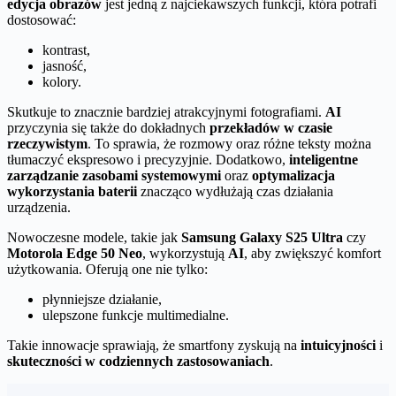
edycja obrazów
jest jedną z najciekawszych funkcji, która potrafi
dostosować:
kontrast,
jasność,
kolory.
Skutkuje to znacznie bardziej atrakcyjnymi fotografiami.
AI
przyczynia się także do dokładnych
przekładów w czasie
rzeczywistym
. To sprawia, że rozmowy oraz różne teksty można
tłumaczyć ekspresowo i precyzyjnie. Dodatkowo,
inteligentne
zarządzanie zasobami systemowymi
oraz
optymalizacja
wykorzystania baterii
znacząco wydłużają czas działania
urządzenia.
Nowoczesne modele, takie jak
Samsung Galaxy S25 Ultra
czy
Motorola Edge 50 Neo
, wykorzystują
AI
, aby zwiększyć komfort
użytkowania. Oferują one nie tylko:
płynniejsze działanie,
ulepszone funkcje multimedialne.
Takie innowacje sprawiają, że smartfony zyskują na
intuicyjności
i
skuteczności w codziennych zastosowaniach
.