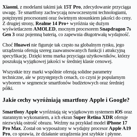
Xiaomi
, z modelami takimi jak
15T Pro
, zdecydowanie przyciąga
uwagę. Te smartfony zachwycają nowoczesnymi technologiami,
potężnymi procesorami oraz świetnym stosunkiem jakości do ceny.
Z drugiej strony,
Realme 14 Pro+
wyróżnia się dużym
wyświetlaczem
AMOLED
, mocnym procesorem
Snapdragon 7s
Gen 3
oraz pojemną baterią, co zapewnia długotrwałą wydajność.
Choć
Huawei
nie figuruje tak często na globalnym rynku, jego
urządzenia oferują szereg zaawansowanych funkcji i atrakcyjną
specyfikację. Dzięki temu marka przyciąga użytkowników, którzy
poszukują wyjątkowej jakości w średniej klasie cenowej.
Wszystkie trzy marki wspólnie oferują solidne parametry
techniczne, ale w przystępnych cenach, co czyni je popularnym
wyborem w segmencie smartfonów budżetowych oraz średniej
półki.
Jakie cechy wyróżniają smartfony Apple i Google?
Smartfony Apple
wyróżniają się wyjątkowym systemem
iOS
oraz
starannym wykonaniem, a ich ekran
Super Retina XDR
oferuje
niezwykłą ostrość obrazu. Weźmy na przykład model
iPhone 17
Pro Max
. Został on wyposażony w wydajny procesor
Apple A19
Pro
, co sprawia, że działanie urządzenia jest szybkie i płynne.