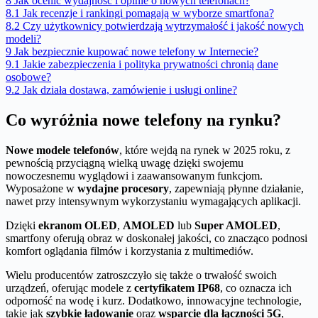
8
Jak ocenić wydajność i opinie o nowych telefonach?
8.1
Jak recenzje i rankingi pomagają w wyborze smartfona?
8.2
Czy użytkownicy potwierdzają wytrzymałość i jakość nowych
modeli?
9
Jak bezpiecznie kupować nowe telefony w Internecie?
9.1
Jakie zabezpieczenia i polityka prywatności chronią dane
osobowe?
9.2
Jak działa dostawa, zamówienie i usługi online?
Co wyróżnia nowe telefony na rynku?
Nowe modele telefonów
, które wejdą na rynek w 2025 roku, z
pewnością przyciągną wielką uwagę dzięki swojemu
nowoczesnemu wyglądowi i zaawansowanym funkcjom.
Wyposażone w
wydajne procesory
, zapewniają płynne działanie,
nawet przy intensywnym wykorzystaniu wymagających aplikacji.
Dzięki
ekranom OLED
,
AMOLED
lub
Super AMOLED
,
smartfony oferują obraz w doskonałej jakości, co znacząco podnosi
komfort oglądania filmów i korzystania z multimediów.
Wielu producentów zatroszczyło się także o trwałość swoich
urządzeń, oferując modele z
certyfikatem IP68
, co oznacza ich
odporność na wodę i kurz. Dodatkowo, innowacyjne technologie,
takie jak
szybkie ładowanie
oraz
wsparcie dla łączności 5G
,