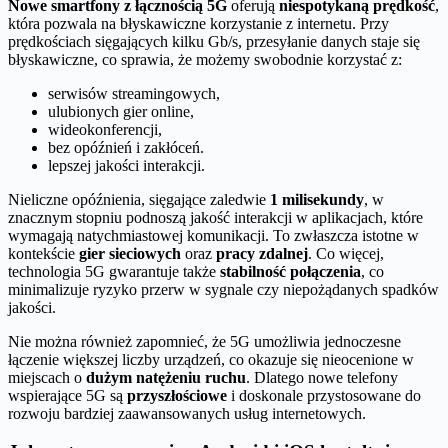
Nowe smartfony z łącznością 5G
oferują
niespotykaną prędkość
,
która pozwala na błyskawiczne korzystanie z internetu. Przy
prędkościach sięgających kilku Gb/s, przesyłanie danych staje się
błyskawiczne, co sprawia, że możemy swobodnie korzystać z:
serwisów streamingowych,
ulubionych gier online,
wideokonferencji,
bez opóźnień i zakłóceń.
lepszej jakości interakcji.
Nieliczne opóźnienia, sięgające zaledwie
1 milisekundy
, w
znacznym stopniu podnoszą jakość interakcji w aplikacjach, które
wymagają natychmiastowej komunikacji. To zwłaszcza istotne w
kontekście
gier sieciowych
oraz
pracy zdalnej
. Co więcej,
technologia 5G gwarantuje także
stabilność połączenia
, co
minimalizuje ryzyko przerw w sygnale czy niepożądanych spadków
jakości.
Nie można również zapomnieć, że 5G umożliwia jednoczesne
łączenie większej liczby urządzeń, co okazuje się nieocenione w
miejscach o
dużym natężeniu ruchu
. Dlatego nowe telefony
wspierające 5G są
przyszłościowe
i doskonale przystosowane do
rozwoju bardziej zaawansowanych usług internetowych.