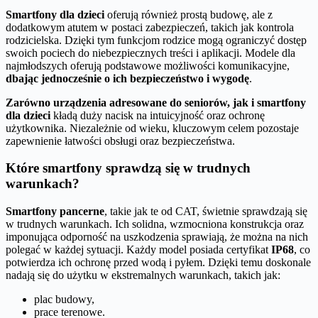
Smartfony dla dzieci
oferują również prostą budowę, ale z
dodatkowym atutem w postaci zabezpieczeń, takich jak kontrola
rodzicielska. Dzięki tym funkcjom rodzice mogą ograniczyć dostęp
swoich pociech do niebezpiecznych treści i aplikacji. Modele dla
najmłodszych oferują podstawowe możliwości komunikacyjne,
dbając jednocześnie o ich bezpieczeństwo i wygodę
.
Zarówno urządzenia adresowane do seniorów, jak i smartfony
dla dzieci
kładą duży nacisk na intuicyjność oraz ochronę
użytkownika. Niezależnie od wieku, kluczowym celem pozostaje
zapewnienie łatwości obsługi oraz bezpieczeństwa.
Które smartfony sprawdzą się w trudnych
warunkach?
Smartfony pancerne
, takie jak te od CAT, świetnie sprawdzają się
w trudnych warunkach. Ich solidna, wzmocniona konstrukcja oraz
imponująca odporność na uszkodzenia sprawiają, że można na nich
polegać w każdej sytuacji. Każdy model posiada certyfikat
IP68
, co
potwierdza ich ochronę przed wodą i pyłem. Dzięki temu doskonale
nadają się do użytku w ekstremalnych warunkach, takich jak:
plac budowy,
prace terenowe.