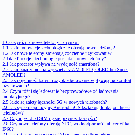
1
Co wyróżnia nowe telefony na rynku?
1.1
Jakie innowacje technologiczne oferują nowe telefony?
1.2
Jak nowe telefony zmieniają codzienne użytkowanie?
2
Jakie funkcje i technologie posiadają nowe telefony?
2.1
Jak procesor wpływa na wydajność smartfona?
2.2
Jakie znaczenie ma wyświetlacz AMOLED, OLED lub Super
AMOLED?
2.3
Jak pojemność baterii i szybkie ładowanie wpływają na komfort
użytkowania?
2.4
Czym różni się ładowanie bezprzewodowe od ładowania
indukcyjnego?
2.5
Jakie są zalety łączności 5G w nowych telefonach?
2.6
Jak system operacyjny Android i iOS kształtują funkcjonalność
telefonów?
2.7
Czym jest dual SIM i jakie przynosi korzyści?
2.8
Czy nowe telefony oferują NFC, wodoodporność lub certyfikat
IP68?
2.9
Jak sztuczna inteligencja (AI) wspiera użytkowników