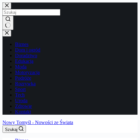
Przejdź
do
treści
Brak
wyników
Biznes
Dom i ogród
Doradztwo
Edukacja
Moda
Motoryzacja
Podróże
Rozrywka
Sport
Tech
Uroda
Zdrowie
Kontakt
Nowy Tomyśl - Nowości ze Świata
Szukaj