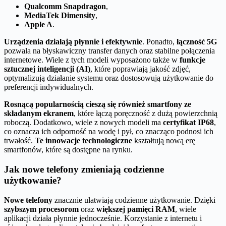
Qualcomm Snapdragon
,
MediaTek Dimensity
,
Apple A
.
Urządzenia działają płynnie i efektywnie
. Ponadto,
łączność 5G
pozwala na błyskawiczny transfer danych oraz stabilne połączenia
internetowe. Wiele z tych modeli wyposażono także w
funkcje
sztucznej inteligencji (AI)
, które poprawiają jakość zdjęć,
optymalizują działanie systemu oraz dostosowują użytkowanie do
preferencji indywidualnych.
Rosnącą popularnością cieszą się również smartfony ze
składanym ekranem
, które łączą poręczność z dużą powierzchnią
roboczą. Dodatkowo, wiele z nowych modeli ma
certyfikat IP68
,
co oznacza ich odporność na wodę i pył, co znacząco podnosi ich
trwałość.
Te innowacje technologiczne
kształtują nową erę
smartfonów, które są dostępne na rynku.
Jak nowe telefony zmieniają codzienne
użytkowanie?
Nowe telefony
znacznie ułatwiają codzienne użytkowanie. Dzięki
szybszym procesorom
oraz
większej pamięci RAM
, wiele
aplikacji działa płynnie jednocześnie. Korzystanie z internetu i