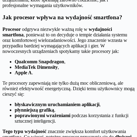
profesjonalne wymagania użytkowników.
Jak procesor wpływa na wydajność smartfona?
Procesor
odgrywa niezwykle ważną rolę w
wydajności
smartfona
, ponieważ to on decyduje o tempie działania systemu
oraz komfortowej wielozadaniowości. Jego znaczenie wzrasta w
przypadku bardziej wymagających aplikacji i gier. W
nowoczesnych urządzeniach spotykamy takie procesory jak:
Qualcomm Snapdragon
,
MediaTek Dimensity
,
Apple A
.
Te procesory zapewniają nie tylko dużą moc obliczeniową, ale
również efektywność energetyczną. Dzięki temu użytkownicy mogą
cieszyć się:
błyskawicznym uruchamianiem aplikacji
,
płynniejszą grafiką
,
poprawionymi wrażeniami
podczas korzystania z funkcji
sztucznej inteligencji.
Tego typu wydajność
znacznie zwiększa komfort użytkowania
smartfona. Co więcej, potężny procesor przyczynia się do
dłuższej