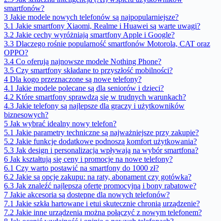
smartfonów?
3
Jakie modele nowych telefonów są najpopularniejsze?
3.1
Jakie smartfony Xiaomi, Realme i Huawei są warte uwagi?
3.2
Jakie cechy wyróżniają smartfony Apple i Google?
3.3
Dlaczego rośnie popularność smartfonów Motorola, CAT oraz
OPPO?
3.4
Co oferują najnowsze modele Nothing Phone?
3.5
Czy smartfony składane to przyszłość mobilności?
4
Dla kogo przeznaczone są nowe telefony?
4.1
Jakie modele polecane są dla seniorów i dzieci?
4.2
Które smartfony sprawdzą się w trudnych warunkach?
4.3
Jakie telefony są najlepsze dla graczy i użytkowników
biznesowych?
5
Jak wybrać idealny nowy telefon?
5.1
Jakie parametry techniczne są najważniejsze przy zakupie?
5.2
Jakie funkcje dodatkowe podnoszą komfort użytkowania?
5.3
Jak design i personalizacja wpływają na wybór smartfona?
6
Jak kształtują się ceny i promocje na nowe telefony?
6.1
Czy warto postawić na smartfony do 1000 zł?
6.2
Jakie są opcje zakupu: na raty, abonament czy gotówka?
6.3
Jak znaleźć najlepszą ofertę promocyjną i bony rabatowe?
7
Jakie akcesoria są dostępne dla nowych telefonów?
7.1
Jakie szkła hartowane i etui skutecznie chronią urządzenie?
7.2
Jakie inne urządzenia można połączyć z nowym telefonem?