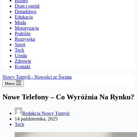
Biznes
Dom i ogród
Doradztwo
Edukacja
Moda
Motoryzacja
Podróże
Rozrywka
Sport
Tech
Uroda
Zdrowie
Kontakt
Nowy Tomyśl - Nowości ze Świata
Menu
Nowe Telefony – Co Wyróżnia Na Rynku?
Redakcja Nowy Tomysl
14 października, 2025
Tech