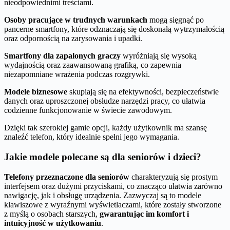
nieodpowiednimi treściami.
Osoby pracujące w trudnych warunkach
mogą sięgnąć po
pancerne smartfony, które odznaczają się doskonałą wytrzymałością
oraz odpornością na zarysowania i upadki.
Smartfony dla zapalonych graczy
wyróżniają się wysoką
wydajnością oraz zaawansowaną grafiką, co zapewnia
niezapomniane wrażenia podczas rozgrywki.
Modele biznesowe
skupiają się na efektywności, bezpieczeństwie
danych oraz uproszczonej obsłudze narzędzi pracy, co ułatwia
codzienne funkcjonowanie w świecie zawodowym.
Dzięki tak szerokiej gamie opcji, każdy użytkownik ma szansę
znaleźć telefon, który idealnie spełni jego wymagania.
Jakie modele polecane są dla seniorów i dzieci?
Telefony przeznaczone dla seniorów
charakteryzują się prostym
interfejsem oraz dużymi przyciskami, co znacząco ułatwia zarówno
nawigację, jak i obsługę urządzenia. Zazwyczaj są to modele
klawiszowe z wyraźnymi wyświetlaczami, które zostały stworzone
z myślą o osobach starszych,
gwarantując im komfort i
intuicyjność w użytkowaniu
.