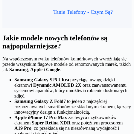
Tanie Telefony - Czym Są?
Jakie modele nowych telefonów są
najpopularniejsze?
Na współczesnym rynku telefonów komórkowych wyróżniają się
przede wszystkim flagowe modele od renomowanych marek, takich
jak
Samsung
,
Apple
i
Google
.
Samsung Galaxy S25 Ultra
przyciąga uwagę dzięki
ekranowi
Dynamic AMOLED 2X
oraz zaawansowanemu
systemowi aparatów, który umożliwia robienie doskonałych
zdjęć,
Samsung Galaxy Z Fold7
to jeden z najczęściej
rozpoznawanych smartfonów ze składanym ekranem, łączący
innowacyjny design z funkcjonalnością,
Apple iPhone 17 Pro Max
zachwyca użytkowników
ekranem
Super Retina XDR
oraz potężnym procesorem
A19 Pro
, co przekłada się na niezrównaną wydajność i
znakomitą jakość zdjęć,