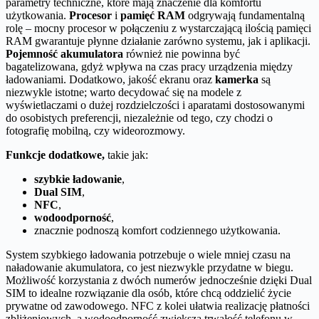
parametry techniczne, które mają znaczenie dla komfortu
użytkowania.
Procesor
i
pamięć RAM
odgrywają fundamentalną
rolę – mocny procesor w połączeniu z wystarczającą ilością pamięci
RAM gwarantuje płynne działanie zarówno systemu, jak i aplikacji.
Pojemność akumulatora
również nie powinna być
bagatelizowana, gdyż wpływa na czas pracy urządzenia między
ładowaniami. Dodatkowo, jakość ekranu oraz
kamerka
są
niezwykle istotne; warto decydować się na modele z
wyświetlaczami o dużej rozdzielczości i aparatami dostosowanymi
do osobistych preferencji, niezależnie od tego, czy chodzi o
fotografię mobilną, czy wideorozmowy.
Funkcje dodatkowe,
takie jak:
szybkie ładowanie
,
Dual SIM
,
NFC
,
wodoodporność
,
znacznie podnoszą komfort codziennego użytkowania.
System szybkiego ładowania potrzebuje o wiele mniej czasu na
naładowanie akumulatora, co jest niezwykle przydatne w biegu.
Możliwość korzystania z dwóch numerów jednocześnie dzięki Dual
SIM to idealne rozwiązanie dla osób, które chcą oddzielić życie
prywatne od zawodowego. NFC z kolei ułatwia realizację płatności
zbliżeniowych, a wodoodporność zwiększa trwałość telefonu w