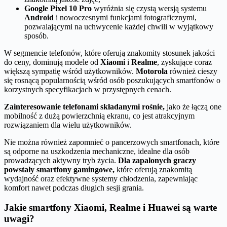
Google Pixel 10 Pro
wyróżnia się czystą wersją systemu
Android
i nowoczesnymi funkcjami fotograficznymi,
pozwalającymi na uchwycenie każdej chwili w wyjątkowy
sposób.
W segmencie telefonów, które oferują znakomity stosunek jakości
do ceny, dominują modele od
Xiaomi
i
Realme
, zyskujące coraz
większą sympatię wśród użytkowników.
Motorola
również cieszy
się rosnącą popularnością wśród osób poszukujących smartfonów o
korzystnych specyfikacjach w przystępnych cenach.
Zainteresowanie telefonami składanymi rośnie,
jako że łączą one
mobilność z dużą powierzchnią ekranu, co jest atrakcyjnym
rozwiązaniem dla wielu użytkowników.
Nie można również zapomnieć o pancerzowych smartfonach, które
są odporne na uszkodzenia mechaniczne, idealne dla osób
prowadzących aktywny tryb życia.
Dla zapalonych graczy
powstały smartfony gamingowe,
które oferują znakomitą
wydajność oraz efektywne systemy chłodzenia, zapewniając
komfort nawet podczas długich sesji grania.
Jakie smartfony Xiaomi, Realme i Huawei są warte
uwagi?