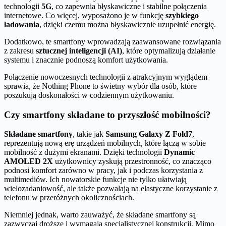
technologii
5G
, co zapewnia błyskawiczne i stabilne połączenia
internetowe. Co więcej, wyposażono je w funkcję
szybkiego
ładowania
, dzięki czemu można błyskawicznie uzupełnić energię.
Dodatkowo, te smartfony wprowadzają zaawansowane rozwiązania
z zakresu
sztucznej inteligencji (AI)
, które optymalizują działanie
systemu i znacznie podnoszą komfort użytkowania.
Połączenie nowoczesnych technologii z atrakcyjnym wyglądem
sprawia, że Nothing Phone to świetny wybór dla osób, które
poszukują doskonałości w codziennym użytkowaniu.
Czy smartfony składane to przyszłość mobilności?
Składane smartfony
, takie jak
Samsung Galaxy Z Fold7
,
reprezentują nową erę urządzeń mobilnych, które łączą w sobie
mobilność z dużymi ekranami. Dzięki technologii
Dynamic
AMOLED 2X
użytkownicy zyskują przestronność, co znacząco
podnosi komfort zarówno w pracy, jak i podczas korzystania z
multimediów. Ich nowatorskie funkcje nie tylko ułatwiają
wielozadaniowość, ale także pozwalają na elastyczne korzystanie z
telefonu w przeróżnych okolicznościach.
Niemniej jednak, warto zauważyć, że składane smartfony są
zazwyczaj droższe i wymagają specjalistycznej konstrukcji. Mimo