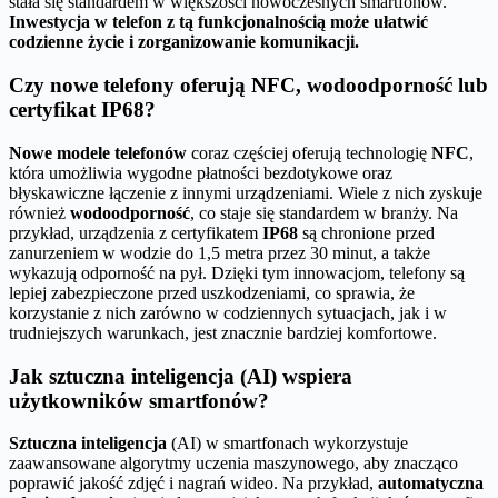
stała się standardem w większości nowoczesnych smartfonów.
Inwestycja w telefon z tą funkcjonalnością może ułatwić
codzienne życie i zorganizowanie komunikacji.
Czy nowe telefony oferują NFC, wodoodporność lub
certyfikat IP68?
Nowe modele telefonów
coraz częściej oferują technologię
NFC
,
która umożliwia wygodne płatności bezdotykowe oraz
błyskawiczne łączenie z innymi urządzeniami. Wiele z nich zyskuje
również
wodoodporność
, co staje się standardem w branży. Na
przykład, urządzenia z certyfikatem
IP68
są chronione przed
zanurzeniem w wodzie do 1,5 metra przez 30 minut, a także
wykazują odporność na pył. Dzięki tym innowacjom, telefony są
lepiej zabezpieczone przed uszkodzeniami, co sprawia, że
korzystanie z nich zarówno w codziennych sytuacjach, jak i w
trudniejszych warunkach, jest znacznie bardziej komfortowe.
Jak sztuczna inteligencja (AI) wspiera
użytkowników smartfonów?
Sztuczna inteligencja
(AI) w smartfonach wykorzystuje
zaawansowane algorytmy uczenia maszynowego, aby znacząco
poprawić jakość zdjęć i nagrań wideo. Na przykład,
automatyczna