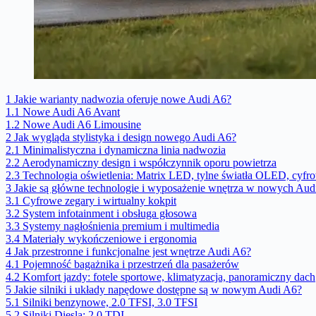
1
Jakie warianty nadwozia oferuje nowe Audi A6?
1.1
Nowe Audi A6 Avant
1.2
Nowe Audi A6 Limousine
2
Jak wygląda stylistyka i design nowego Audi A6?
2.1
Minimalistyczna i dynamiczna linia nadwozia
2.2
Aerodynamiczny design i współczynnik oporu powietrza
2.3
Technologia oświetlenia: Matrix LED, tylne światła OLED, cyfro
3
Jakie są główne technologie i wyposażenie wnętrza w nowych Aud
3.1
Cyfrowe zegary i wirtualny kokpit
3.2
System infotainment i obsługa głosowa
3.3
Systemy nagłośnienia premium i multimedia
3.4
Materiały wykończeniowe i ergonomia
4
Jak przestronne i funkcjonalne jest wnętrze Audi A6?
4.1
Pojemność bagażnika i przestrzeń dla pasażerów
4.2
Komfort jazdy: fotele sportowe, klimatyzacja, panoramiczny dach
5
Jakie silniki i układy napędowe dostępne są w nowym Audi A6?
5.1
Silniki benzynowe, 2.0 TFSI, 3.0 TFSI
5.2
Silniki Diesla: 2.0 TDI