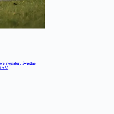
we sygnatury świetlne
i A6?