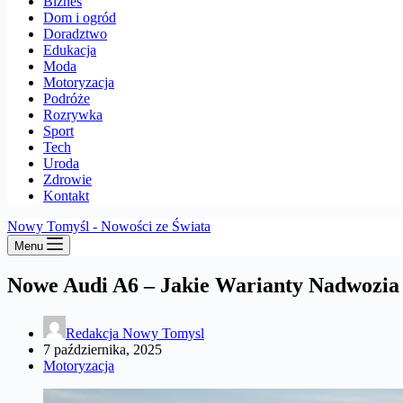
Biznes
Dom i ogród
Doradztwo
Edukacja
Moda
Motoryzacja
Podróże
Rozrywka
Sport
Tech
Uroda
Zdrowie
Kontakt
Nowy Tomyśl - Nowości ze Świata
Menu
Nowe Audi A6 – Jakie Warianty Nadwozia
Redakcja Nowy Tomysl
7 października, 2025
Motoryzacja