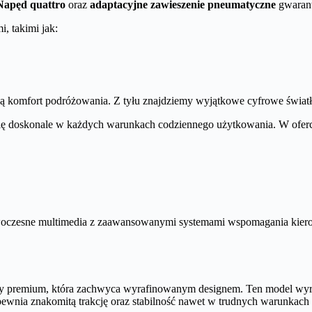
Napęd quattro
oraz
adaptacyjne zawieszenie pneumatyczne
gwarantu
 takimi jak:
komfort podróżowania. Z tyłu znajdziemy wyjątkowe cyfrowe światł
ię doskonale w każdych warunkach codziennego użytkowania. W ofercie 
oczesne multimedia z zaawansowanymi systemami wspomagania kiero
sy premium, która zachwyca wyrafinowanym designem. Ten model wyróż
apewnia znakomitą trakcję oraz stabilność nawet w trudnych warunkac