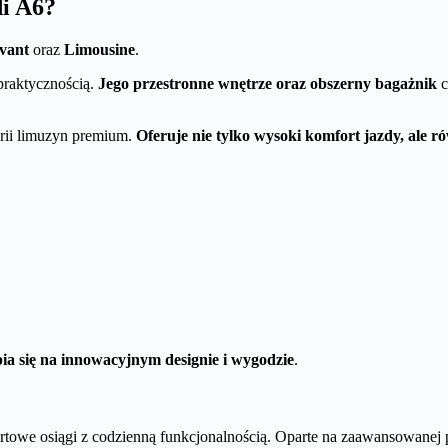
di A6?
vant
oraz
Limousine
.
praktycznością.
Jego przestronne wnętrze oraz obszerny bagażnik
c
orii limuzyn premium.
Oferuje nie tylko wysoki komfort jazdy, ale r
ia się na innowacyjnym designie i wygodzie
.
rtowe osiągi z codzienną funkcjonalnością. Oparte na zaawansowanej 