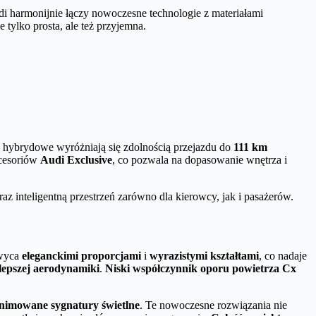
i harmonijnie łączy nowoczesne technologie z materiałami
tylko prosta, ale też przyjemna.
 hybrydowe wyróżniają się zdolnością przejazdu do
111 km
kcesoriów
Audi Exclusive
, co pozwala na dopasowanie wnętrza i
inteligentną przestrzeń zarówno dla kierowcy, jak i pasażerów.
hwyca
eleganckimi proporcjami
i
wyrazistymi kształtami
, co nadaje
lepszej aerodynamiki
.
Niski współczynnik oporu powietrza Cx
nimowane sygnatury świetlne
. Te nowoczesne rozwiązania nie