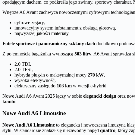
opadającym dachem, co podkreśla jego zwinny, sportowy charakter.
Wnętrze A6 Avant zachwyca nowoczesnymi cyfrowymi technologiami,
cyfrowe zegary,
innowacyjny system infotainment z obsługą głosową,
najwyższej jakości materiały.
Fotele sportowe
i
panoramiczny szklany dach
dodatkowo podnoszą 
Z pojemnością bagażnika wynoszącą
503 litry
, A6 Avant sprawdza s
2.0 TDI,
2.0 TFSI,
hybryda plug-in o maksymalnej mocy
270 kW
,
wysoka efektywność,
elektryczny zasięg do
103 km
w wersji e-hybrid.
Nowe Audi A6 Avant 2025 łączy w sobie
elegancki design
oraz now
kombi
.
Nowe Audi A6 Limousine
Nowe Audi A6 Limousine
to elegancka i nowoczesna limuzyna kla
stylu. W standardzie znalazł się niezawodny napęd
quattro
, który z