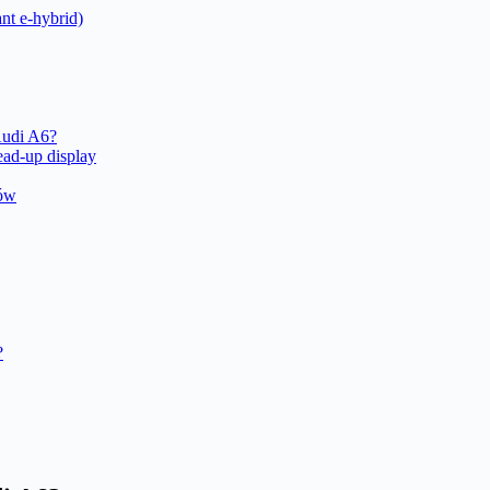
nt e-hybrid)
Audi A6?
ead-up display
gów
?