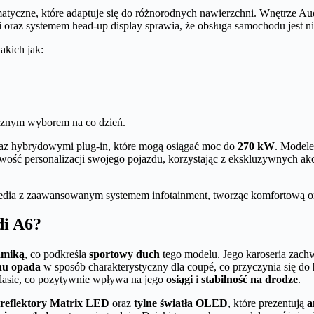
yczne, które adaptuje się do różnorodnych nawierzchni. Wnętrze Aud
az systemem head-up display sprawia, że obsługa samochodu jest nie 
akich jak:
ycznym wyborem na co dzień.
oraz hybrydowymi plug-in, które mogą osiągać moc do
270 kW
. Modele
wość personalizacji swojego pojazdu, korzystając z ekskluzywnych a
dia z zaawansowanym systemem infotainment, tworząc komfortową oraz 
di A6?
amiką
, co podkreśla
sportowy duch
tego modelu. Jego karoseria zac
chu opada
w sposób charakterystyczny dla coupé, co przyczynia się do
klasie, co pozytywnie wpływa na jego
osiągi
i
stabilność na drodze
.
reflektory Matrix LED
oraz
tylne światła OLED
, które prezentują
a