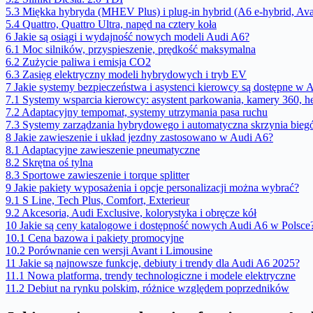
5.3
Miękka hybryda (MHEV Plus) i plug-in hybrid (A6 e-hybrid, Ava
5.4
Quattro, Quattro Ultra, napęd na cztery koła
6
Jakie są osiągi i wydajność nowych modeli Audi A6?
6.1
Moc silników, przyspieszenie, prędkość maksymalna
6.2
Zużycie paliwa i emisja CO2
6.3
Zasięg elektryczny modeli hybrydowych i tryb EV
7
Jakie systemy bezpieczeństwa i asystenci kierowcy są dostępne w 
7.1
Systemy wsparcia kierowcy: asystent parkowania, kamery 360, h
7.2
Adaptacyjny tempomat, systemy utrzymania pasa ruchu
7.3
Systemy zarządzania hybrydowego i automatyczna skrzynia bie
8
Jakie zawieszenie i układ jezdny zastosowano w Audi A6?
8.1
Adaptacyjne zawieszenie pneumatyczne
8.2
Skrętna oś tylna
8.3
Sportowe zawieszenie i torque splitter
9
Jakie pakiety wyposażenia i opcje personalizacji można wybrać?
9.1
S Line, Tech Plus, Comfort, Exterieur
9.2
Akcesoria, Audi Exclusive, kolorystyka i obręcze kół
10
Jakie są ceny katalogowe i dostępność nowych Audi A6 w Polsce
10.1
Cena bazowa i pakiety promocyjne
10.2
Porównanie cen wersji Avant i Limousine
11
Jakie są najnowsze funkcje, debiuty i trendy dla Audi A6 2025?
11.1
Nowa platforma, trendy technologiczne i modele elektryczne
11.2
Debiut na rynku polskim, różnice względem poprzedników