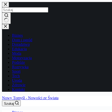
Przejdź
do
treści
Brak
wyników
Biznes
Dom i ogród
Doradztwo
Edukacja
Moda
Motoryzacja
Podróże
Rozrywka
Sport
Tech
Uroda
Zdrowie
Kontakt
Nowy Tomyśl - Nowości ze Świata
Szukaj