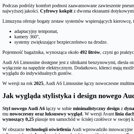
Podczas podróży komfort podnosi zaawansowane zawieszenie pneumat
najwyższej jakości.
Cyfrowy kokpit
z dwoma ekranami dotykowymi or
Limuzyna oferuje bogaty zestaw systemów wspierających kierowcę, t
adaptacyjny tempomat,
kamery 360°,
systemy zwiększające bezpieczeństwo na drodze.
Pojemność bagażnika, wynosząca około
492 litrów
, czyni go prakt
Audi A6 Limousine dostępne jest z silnikami benzynowymi, diesla 
wyłącznie na napędzie elektrycznym. Dodatkowo, klienci mają możli
wyglądu do indywidualnych gustów.
W wersji na rok
2025
, Audi A6 Limousine łączy nowoczesne multime
Jak wygląda stylistyka i design nowego Au
Styl nowego Audi A6
łączy w sobie
minimalistyczny design
z
dyn
mu
nowoczesny oraz luksusowy wygląd
. W wersji Avant
linia da
wynoszący 0,25
plasuje ten samochód w ścisłej czołówce w swojej 
W obszarze
technologii oświetlenia
Audi wprowadziło innowacyjne