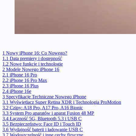
1
Nowy iPhone 16: Co Nowego?
1.1
Data premiery i dostępność
1.2
Nowe funkcje i technologie
2
Modele Nowego iPhone 16
2.1
iPhone 16 Pro
2.2
iPhone 16 Pro Max
2.3
iPhone 16 Plus
2.4
iPhone 16e
3
Specyfikacje Techniczne Nowego iPhone
3.1
Wyświetlacz Super Retina XDR i Technologia ProMotion
3.2
Czipy: A18 Pro, A17 Pro, A16 Bionic
3.3
System Pro aparatów i aparat Fusion 48 MP
3.4
Łączność 5G, Bluetooth 5.3 i USB C
3.5
Bezpieczeństwo: Face ID i Touch ID
3.6
Wydajność baterii i ładowanie USB C
3.7
Wodoszczelność i inne cechy fizyczne