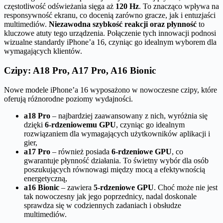
częstotliwość odświeżania sięga aż
120 Hz
. To znacząco wpływa na
responsywność ekranu, co docenią zarówno gracze, jak i entuzjaści
multimediów.
Niezawodna szybkość reakcji oraz płynność
to
kluczowe atuty tego urządzenia. Połączenie tych innowacji podnosi
wizualne standardy iPhone’a 16, czyniąc go idealnym wyborem dla
wymagających klientów.
Czipy: A18 Pro, A17 Pro, A16 Bionic
Nowe modele iPhone’a 16 wyposażono w nowoczesne czipy, które
oferują różnorodne poziomy wydajności.
a18 Pro
– najbardziej zaawansowany z nich, wyróżnia się
dzięki
6-rdzeniowemu GPU
, czyniąc go idealnym
rozwiązaniem dla wymagających użytkowników aplikacji i
gier,
a17 Pro
– również posiada
6-rdzeniowe GPU
, co
gwarantuje płynność działania. To świetny wybór dla osób
poszukujących równowagi między mocą a efektywnością
energetyczną,
a16 Bionic
– zawiera
5-rdzeniowe GPU
. Choć może nie jest
tak nowoczesny jak jego poprzednicy, nadal doskonale
sprawdza się w codziennych zadaniach i obsłudze
multimediów.