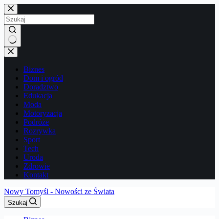
Przejdź
do
treści
Brak
wyników
Biznes
Dom i ogród
Doradztwo
Edukacja
Moda
Motoryzacja
Podróże
Rozrywka
Sport
Tech
Uroda
Zdrowie
Kontakt
Nowy Tomyśl - Nowości ze Świata
Szukaj