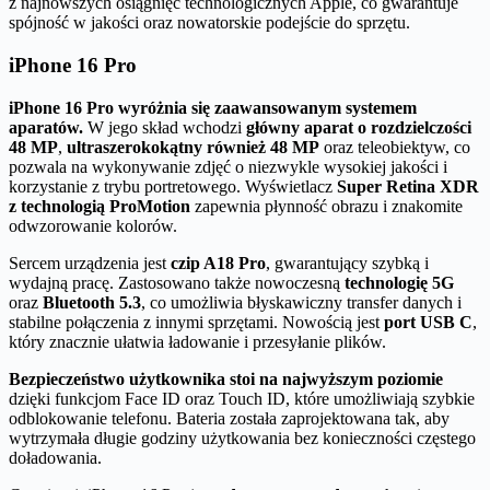
z najnowszych osiągnięć technologicznych Apple, co gwarantuje
spójność w jakości oraz nowatorskie podejście do sprzętu.
iPhone 16 Pro
iPhone 16 Pro wyróżnia się zaawansowanym systemem
aparatów.
W jego skład wchodzi
główny aparat o rozdzielczości
48 MP
,
ultraszerokokątny również 48 MP
oraz teleobiektyw, co
pozwala na wykonywanie zdjęć o niezwykle wysokiej jakości i
korzystanie z trybu portretowego. Wyświetlacz
Super Retina XDR
z technologią ProMotion
zapewnia płynność obrazu i znakomite
odwzorowanie kolorów.
Sercem urządzenia jest
czip A18 Pro
, gwarantujący szybką i
wydajną pracę. Zastosowano także nowoczesną
technologię 5G
oraz
Bluetooth 5.3
, co umożliwia błyskawiczny transfer danych i
stabilne połączenia z innymi sprzętami. Nowością jest
port USB C
,
który znacznie ułatwia ładowanie i przesyłanie plików.
Bezpieczeństwo użytkownika stoi na najwyższym poziomie
dzięki funkcjom Face ID oraz Touch ID, które umożliwiają szybkie
odblokowanie telefonu. Bateria została zaprojektowana tak, aby
wytrzymała długie godziny użytkowania bez konieczności częstego
doładowania.