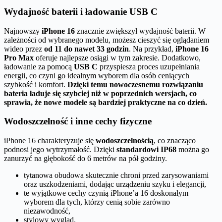
Wydajność baterii i ładowanie USB C
Najnowszy
iPhone 16
znacznie zwiększył wydajność baterii. W
zależności od wybranego modelu, możesz cieszyć się oglądaniem
wideo przez
od 11 do nawet 33 godzin
. Na przykład,
iPhone 16
Pro Max
oferuje najlepsze osiągi w tym zakresie. Dodatkowo,
ładowanie za pomocą
USB C
przyspiesza proces uzupełniania
energii, co czyni go idealnym wyborem dla osób ceniących
szybkość i komfort.
Dzięki temu nowoczesnemu rozwiązaniu
bateria ładuje się szybciej niż w poprzednich wersjach, co
sprawia, że nowe modele są bardziej praktyczne na co dzień.
Wodoszczelność i inne cechy fizyczne
iPhone 16 charakteryzuje się
wodoszczelnością
, co znacząco
podnosi jego wytrzymałość. Dzięki
standardowi IP68
można go
zanurzyć na głębokość do 6 metrów na pół godziny.
tytanowa obudowa skutecznie chroni przed zarysowaniami
oraz uszkodzeniami, dodając urządzeniu szyku i elegancji,
te wyjątkowe cechy czynią iPhone’a 16 doskonałym
wyborem dla tych, którzy cenią sobie zarówno
niezawodność,
stylowy wygląd.