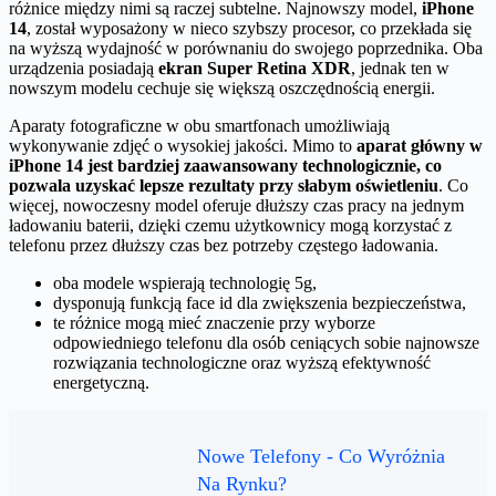
różnice między nimi są raczej subtelne. Najnowszy model,
iPhone
14
, został wyposażony w nieco szybszy procesor, co przekłada się
na wyższą wydajność w porównaniu do swojego poprzednika. Oba
urządzenia posiadają
ekran Super Retina XDR
, jednak ten w
nowszym modelu cechuje się większą oszczędnością energii.
Aparaty fotograficzne w obu smartfonach umożliwiają
wykonywanie zdjęć o wysokiej jakości. Mimo to
aparat główny w
iPhone 14 jest bardziej zaawansowany technologicznie, co
pozwala uzyskać lepsze rezultaty przy słabym oświetleniu
. Co
więcej, nowoczesny model oferuje dłuższy czas pracy na jednym
ładowaniu baterii, dzięki czemu użytkownicy mogą korzystać z
telefonu przez dłuższy czas bez potrzeby częstego ładowania.
oba modele wspierają technologię 5g,
dysponują funkcją face id dla zwiększenia bezpieczeństwa,
te różnice mogą mieć znaczenie przy wyborze
odpowiedniego telefonu dla osób ceniących sobie najnowsze
rozwiązania technologiczne oraz wyższą efektywność
energetyczną.
Nowe Telefony - Co Wyróżnia
Na Rynku?