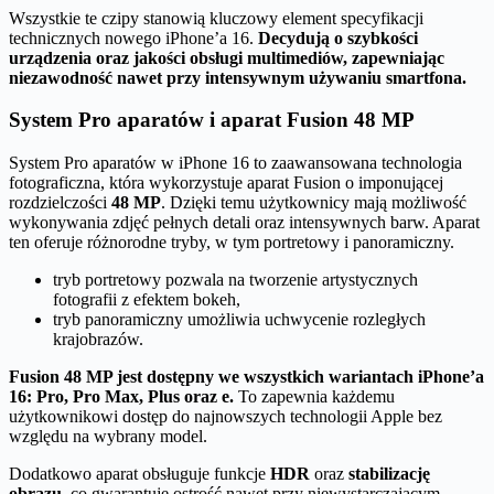
Wszystkie te czipy stanowią kluczowy element specyfikacji
technicznych nowego iPhone’a 16.
Decydują o szybkości
urządzenia oraz jakości obsługi multimediów, zapewniając
niezawodność nawet przy intensywnym używaniu smartfona.
System Pro aparatów i aparat Fusion 48 MP
System Pro aparatów w iPhone 16 to zaawansowana technologia
fotograficzna, która wykorzystuje aparat Fusion o imponującej
rozdzielczości
48 MP
. Dzięki temu użytkownicy mają możliwość
wykonywania zdjęć pełnych detali oraz intensywnych barw. Aparat
ten oferuje różnorodne tryby, w tym portretowy i panoramiczny.
tryb portretowy pozwala na tworzenie artystycznych
fotografii z efektem bokeh,
tryb panoramiczny umożliwia uchwycenie rozległych
krajobrazów.
Fusion 48 MP jest dostępny we wszystkich wariantach iPhone’a
16: Pro, Pro Max, Plus oraz e.
To zapewnia każdemu
użytkownikowi dostęp do najnowszych technologii Apple bez
względu na wybrany model.
Dodatkowo aparat obsługuje funkcje
HDR
oraz
stabilizację
obrazu
, co gwarantuje ostrość nawet przy niewystarczającym