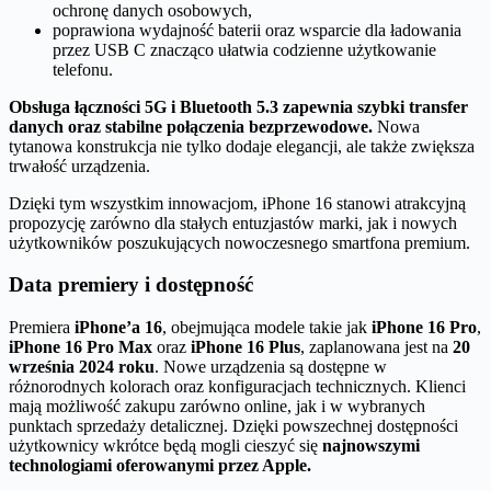
ochronę danych osobowych,
poprawiona wydajność baterii oraz wsparcie dla ładowania
przez USB C znacząco ułatwia codzienne użytkowanie
telefonu.
Obsługa łączności 5G i Bluetooth 5.3 zapewnia szybki transfer
danych oraz stabilne połączenia bezprzewodowe.
Nowa
tytanowa konstrukcja nie tylko dodaje elegancji, ale także zwiększa
trwałość urządzenia.
Dzięki tym wszystkim innowacjom, iPhone 16 stanowi atrakcyjną
propozycję zarówno dla stałych entuzjastów marki, jak i nowych
użytkowników poszukujących nowoczesnego smartfona premium.
Data premiery i dostępność
Premiera
iPhone’a 16
, obejmująca modele takie jak
iPhone 16 Pro
,
iPhone 16 Pro Max
oraz
iPhone 16 Plus
, zaplanowana jest na
20
września 2024 roku
. Nowe urządzenia są dostępne w
różnorodnych kolorach oraz konfiguracjach technicznych. Klienci
mają możliwość zakupu zarówno online, jak i w wybranych
punktach sprzedaży detalicznej. Dzięki powszechnej dostępności
użytkownicy wkrótce będą mogli cieszyć się
najnowszymi
technologiami oferowanymi przez Apple.