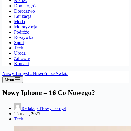
Biznes
Dom i ogród
Doradztwo
Edukacja
Moda
Motoryzacja
Podróże
Rozrywka
Sport
Tech
Uroda
Zdrowie
Kontakt
Nowy Tomyśl - Nowości ze Świata
Menu
Nowy Iphone – 16 Co Nowego?
Redakcja Nowy Tomysl
15 maja, 2025
Tech