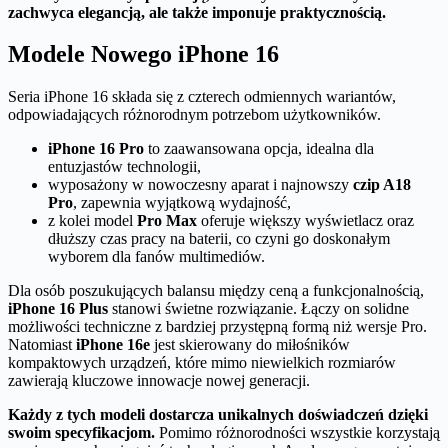
zachwyca elegancją, ale także imponuje praktycznością.
Modele Nowego iPhone 16
Seria iPhone 16 składa się z czterech odmiennych wariantów,
odpowiadających różnorodnym potrzebom użytkowników.
iPhone 16 Pro
to zaawansowana opcja, idealna dla
entuzjastów technologii,
wyposażony w nowoczesny aparat i najnowszy
czip A18
Pro
, zapewnia wyjątkową wydajność,
z kolei model
Pro Max
oferuje większy wyświetlacz oraz
dłuższy czas pracy na baterii, co czyni go doskonałym
wyborem dla fanów multimediów.
Dla osób poszukujących balansu między ceną a funkcjonalnością,
iPhone 16 Plus
stanowi świetne rozwiązanie. Łączy on solidne
możliwości techniczne z bardziej przystępną formą niż wersje Pro.
Natomiast
iPhone 16e
jest skierowany do miłośników
kompaktowych urządzeń, które mimo niewielkich rozmiarów
zawierają kluczowe innowacje nowej generacji.
Każdy z tych modeli dostarcza unikalnych doświadczeń dzięki
swoim specyfikacjom.
Pomimo różnorodności wszystkie korzystają