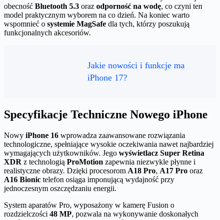
obecność
Bluetooth 5.3
oraz
odporność na wodę
, co czyni ten
model praktycznym wyborem na co dzień. Na koniec warto
wspomnieć o
systemie MagSafe
dla tych, którzy poszukują
funkcjonalnych akcesoriów.
Jakie nowości i funkcje ma
iPhone 17?
Specyfikacje Techniczne Nowego iPhone
Nowy
iPhone 16
wprowadza zaawansowane rozwiązania
technologiczne, spełniające wysokie oczekiwania nawet najbardziej
wymagających użytkowników. Jego
wyświetlacz Super Retina
XDR
z technologią
ProMotion
zapewnia niezwykle płynne i
realistyczne obrazy. Dzięki procesorom
A18 Pro
,
A17 Pro
oraz
A16 Bionic
telefon osiąga imponującą wydajność przy
jednoczesnym oszczędzaniu energii.
System aparatów Pro, wyposażony w kamerę Fusion o
rozdzielczości
48 MP
, pozwala na wykonywanie doskonałych