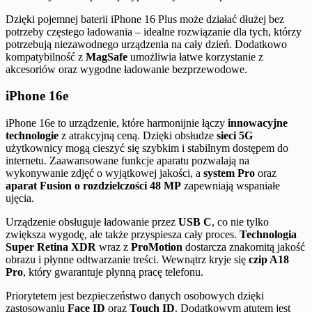
Dzięki pojemnej baterii iPhone 16 Plus może działać dłużej bez
potrzeby częstego ładowania – idealne rozwiązanie dla tych, którzy
potrzebują niezawodnego urządzenia na cały dzień. Dodatkowo
kompatybilność z
MagSafe
umożliwia łatwe korzystanie z
akcesoriów oraz wygodne ładowanie bezprzewodowe.
iPhone 16e
iPhone 16e to urządzenie, które harmonijnie łączy
innowacyjne
technologie
z atrakcyjną ceną. Dzięki obsłudze
sieci 5G
użytkownicy mogą cieszyć się szybkim i stabilnym dostępem do
internetu. Zaawansowane funkcje aparatu pozwalają na
wykonywanie zdjęć o wyjątkowej jakości, a
system Pro
oraz
aparat Fusion o rozdzielczości 48 MP
zapewniają wspaniałe
ujęcia.
Urządzenie obsługuje ładowanie przez
USB C
, co nie tylko
zwiększa wygodę, ale także przyspiesza cały proces.
Technologia
Super Retina XDR
wraz z
ProMotion
dostarcza znakomitą jakość
obrazu i płynne odtwarzanie treści. Wewnątrz kryje się
czip A18
Pro
, który gwarantuje płynną pracę telefonu.
Priorytetem jest bezpieczeństwo danych osobowych dzięki
zastosowaniu
Face ID
oraz
Touch ID
. Dodatkowym atutem jest