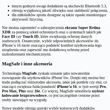
innym godnym uwagi dodatkiem są słuchawki Bluetooth 5.3,
oferują wyjątkową jakość dźwięku oraz stabilność połączenia,
dla miłośników sportu dostępne są także opaski monitorujące
aktywność fizyczną.
Nie można zapomnieć o zabezpieczeniu
ekranu Super Retina
XDR
za pomocą szkieł ochronnych oraz o systemach takich jak
Face ID
czy
Touch ID
, które zwiększają ochronę danych
osobowych. Ostatecznie, wybór odpowiednich akcesoriów do
iPhone’a 16 może znacząco podnieść komfort użytkowania tego
urządzenia oraz zapewnić mu dodatkową ochronę przed
uszkodzeniami mechanicznymi.
MagSafe i inne akcesoria
Technologia
MagSafe
zyskała uznanie jako nowatorskie
rozwiązanie dla użytkowników iPhone’ów. Dzięki niej można bez
trudu podłączać różnorodne akcesoria, takie jak portfele czy etui, co
znacząco zwiększa funkcjonalność
iPhone’a 16
, w tym wersji
Pro
,
Pro Max
,
Plus
oraz
16e
. Co więcej, MagSafe umożliwia
szybsze
ładowanie bezprzewodowe
, co jest szczególnie cenione przez
osoby stawiające na wygodę.
Nowe modele oferują szeroki wybór kolorowych dodatków.