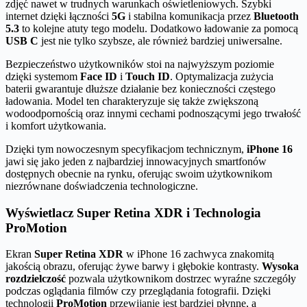
zdjęć nawet w trudnych warunkach oświetleniowych. Szybki
internet dzięki łączności
5G
i stabilna komunikacja przez
Bluetooth
5.3
to kolejne atuty tego modelu. Dodatkowo ładowanie za pomocą
USB C
jest nie tylko szybsze, ale również bardziej uniwersalne.
Bezpieczeństwo użytkowników stoi na najwyższym poziomie
dzięki systemom
Face ID
i
Touch ID
. Optymalizacja zużycia
baterii gwarantuje dłuższe działanie bez konieczności częstego
ładowania. Model ten charakteryzuje się także zwiększoną
wodoodpornością oraz innymi cechami podnoszącymi jego trwałość
i komfort użytkowania.
Dzięki tym nowoczesnym specyfikacjom technicznym,
iPhone 16
jawi się jako jeden z najbardziej innowacyjnych smartfonów
dostępnych obecnie na rynku, oferując swoim użytkownikom
niezrównane doświadczenia technologiczne.
Wyświetlacz Super Retina XDR i Technologia
ProMotion
Ekran
Super Retina XDR
w iPhone 16 zachwyca znakomitą
jakością obrazu, oferując żywe barwy i głębokie kontrasty.
Wysoka
rozdzielczość
pozwala użytkownikom dostrzec wyraźne szczegóły
podczas oglądania filmów czy przeglądania fotografii. Dzięki
technologii
ProMotion
przewijanie jest bardziej płynne, a