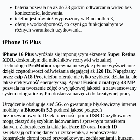
bateria pozwala na aż do 33 godzin odtwarzania wideo bez
konieczności ładowania,
telefon jest również wyposażony w Bluetooth 5.3,
oferuje wodoodporność, co czyni go funkcjonalnym w
różnych warunkach użytkowania.
iPhone 16 Plus
iPhone 16 Plus
wyróżnia się imponującym ekranem
Super Retina
XDR
, doskonałym dla miłośników rozrywki wizualnej.
Technologia
ProMotion
zapewnia niezwykle płynne wyświetlanie
dzięki częstotliwości odświeżania sięgającej aż
120 Hz
. Napędzany
przez
czip A18 Pro
, telefon oferuje nie tylko szybkość działania, ale
także efektywność energetyczną. Aparat
Fusion z matrycą 48 MP
pozwala na tworzenie zdjęć o wyjątkowej jakości, a zaawansowany
system fotograficzny Pro dostarcza narzędzi do kreatywnej pracy.
Urządzenie obsługuje sieć
5G
, co gwarantuje błyskawiczny internet
mobilny, a
Bluetooth 5.3
podnosi jakość połączeń
bezprzewodowych. Dzięki obecności portu
USB C
użytkownicy
mogą cieszyć się szybkim ładowaniem i sprawnym transferem
danych. Zabezpieczenia takie jak
Face ID
oraz
Touch ID
zwiększają ochronę danych użytkownika, a wodoszczelna
konstrukcja chroni przed przypadkowymi zachlapaniami i kurzem.