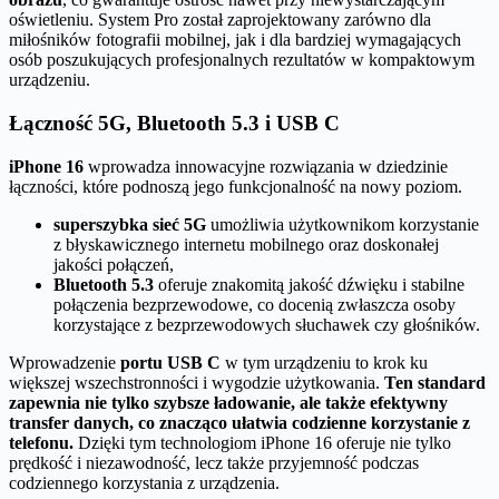
oświetleniu. System Pro został zaprojektowany zarówno dla
miłośników fotografii mobilnej, jak i dla bardziej wymagających
osób poszukujących profesjonalnych rezultatów w kompaktowym
urządzeniu.
Łączność 5G, Bluetooth 5.3 i USB C
iPhone 16
wprowadza innowacyjne rozwiązania w dziedzinie
łączności, które podnoszą jego funkcjonalność na nowy poziom.
superszybka sieć 5G
umożliwia użytkownikom korzystanie
z błyskawicznego internetu mobilnego oraz doskonałej
jakości połączeń,
Bluetooth 5.3
oferuje znakomitą jakość dźwięku i stabilne
połączenia bezprzewodowe, co docenią zwłaszcza osoby
korzystające z bezprzewodowych słuchawek czy głośników.
Wprowadzenie
portu USB C
w tym urządzeniu to krok ku
większej wszechstronności i wygodzie użytkowania.
Ten standard
zapewnia nie tylko szybsze ładowanie, ale także efektywny
transfer danych, co znacząco ułatwia codzienne korzystanie z
telefonu.
Dzięki tym technologiom iPhone 16 oferuje nie tylko
prędkość i niezawodność, lecz także przyjemność podczas
codziennego korzystania z urządzenia.