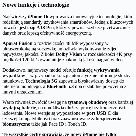
Nowe funkcje i technologie
Najświeższy
iPhone 16
wprowadza innowacyjne technologie, które
redefiniują standardy użytkowania smartfonów. Jedną z kluczowych
nowości jest
czip A18 Pro
, który zapewnia szybsze przetwarzanie
danych oraz lepszą efektywność energetyczną.
Aparat Fusion
o rozdzielczości 48 MP wyposażony w
ultraszerokokątną soczewkę umożliwia wykonywanie zdjęć
najwyższej jakości. Z kolei
Dolby Vision
w rozdzielczości
4K
przy
prędkości 120 kl./s gwarantuje znakomitą jakość nagrań wideo.
Dodatkowo, najnowszy model oferuje
funkcję wykrywania
wypadków
– w przypadku kolizji automatycznie informuje służby
ratunkowe.
Technologia 5G
zapewnia błyskawiczny dostęp do
internetu mobilnego, a
Bluetooth 5.3
dba o stabilne połączenia z
innymi urządzeniami.
Warto również zwrócić uwagę na
tytanową obudowę
oraz bardziej
wydajną baterię
, co umożliwia dłuższą pracę bez konieczności
ładowania. Nowe wersje są wyposażone w
port USB C
dla
szerszej kompatybilności oraz zaawansowane
zabezpieczenia
biometryczne
takie jak Face ID i Touch ID.
Te wszystkie cechy sprawiają, że nowy iPhone nie tylko