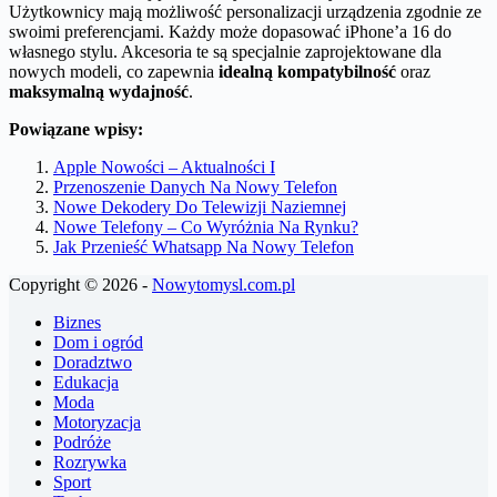
Użytkownicy mają możliwość personalizacji urządzenia zgodnie ze
swoimi preferencjami. Każdy może dopasować iPhone’a 16 do
własnego stylu. Akcesoria te są specjalnie zaprojektowane dla
nowych modeli, co zapewnia
idealną kompatybilność
oraz
maksymalną wydajność
.
Powiązane wpisy:
Apple Nowości – Aktualności I
Przenoszenie Danych Na Nowy Telefon
Nowe Dekodery Do Telewizji Naziemnej
Nowe Telefony – Co Wyróżnia Na Rynku?
Jak Przenieść Whatsapp Na Nowy Telefon
Copyright © 2026 -
Nowytomysl.com.pl
Biznes
Dom i ogród
Doradztwo
Edukacja
Moda
Motoryzacja
Podróże
Rozrywka
Sport