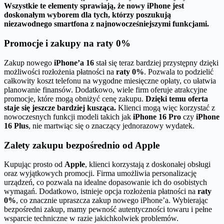
Wszystkie te elementy sprawiają, że nowy iPhone jest
doskonałym wyborem dla tych, którzy poszukują
niezawodnego smartfona z najnowocześniejszymi funkcjami.
Promocje i zakupy na raty 0%
Zakup nowego
iPhone’a 16
stał się teraz bardziej przystępny dzięki
możliwości rozłożenia płatności na
raty 0%
. Pozwala to podzielić
całkowity koszt telefonu na wygodne miesięczne opłaty, co ułatwia
planowanie finansów. Dodatkowo, wiele firm oferuje atrakcyjne
promocje, które mogą obniżyć cenę zakupu.
Dzięki temu oferta
staje się jeszcze bardziej kusząca.
Klienci mogą więc korzystać z
nowoczesnych funkcji modeli takich jak
iPhone 16 Pro
czy
iPhone
16 Plus
, nie martwiąc się o znaczący jednorazowy wydatek.
Zalety zakupu bezpośrednio od Apple
Kupując prosto od
Apple
, klienci korzystają z doskonałej obsługi
oraz wyjątkowych promocji. Firma umożliwia personalizację
urządzeń, co pozwala na idealne dopasowanie ich do osobistych
wymagań. Dodatkowo, istnieje opcja rozłożenia płatności na
raty
0%
, co znacznie upraszcza zakup nowego iPhone’a. Wybierając
bezpośredni zakup, mamy pewność autentyczności towaru i pełne
wsparcie techniczne w razie jakichkolwiek problemów.