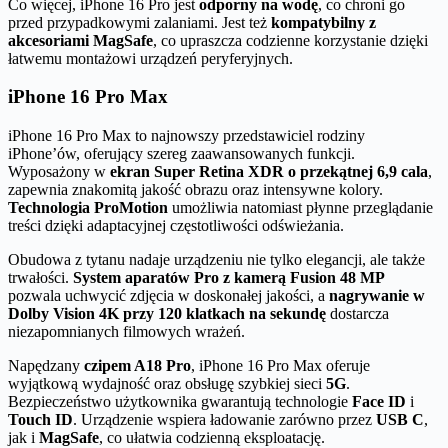
Co więcej, iPhone 16 Pro jest
odporny na wodę
, co chroni go
przed przypadkowymi zalaniami. Jest też
kompatybilny z
akcesoriami MagSafe
, co upraszcza codzienne korzystanie dzięki
łatwemu montażowi urządzeń peryferyjnych.
iPhone 16 Pro Max
iPhone 16 Pro Max to najnowszy przedstawiciel rodziny
iPhone’ów, oferujący szereg zaawansowanych funkcji.
Wyposażony w
ekran Super Retina XDR o przekątnej 6,9 cala
,
zapewnia znakomitą jakość obrazu oraz intensywne kolory.
Technologia ProMotion
umożliwia natomiast płynne przeglądanie
treści dzięki adaptacyjnej częstotliwości odświeżania.
Obudowa z tytanu nadaje urządzeniu nie tylko elegancji, ale także
trwałości.
System aparatów Pro z kamerą Fusion 48 MP
pozwala uchwycić zdjęcia w doskonałej jakości, a
nagrywanie w
Dolby Vision 4K przy 120 klatkach na sekundę
dostarcza
niezapomnianych filmowych wrażeń.
Napędzany
czipem A18 Pro
, iPhone 16 Pro Max oferuje
wyjątkową wydajność oraz obsługę szybkiej sieci
5G
.
Bezpieczeństwo użytkownika gwarantują technologie
Face ID
i
Touch ID
. Urządzenie wspiera ładowanie zarówno przez
USB C
,
jak i
MagSafe
, co ułatwia codzienną eksploatację.