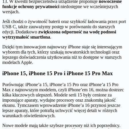
13. W kwestii bezpieczeństwa urządzenie proponuje
nowoczesne
funkcje ochrony prywatności
niedostępne we wcześniejszych
wersjach.
Jeśli chodzi o żywotność baterii oraz szybkość ładowania przez port
USB C, także zauważymy postęp w porównaniu do starszych
edycji. Dodatkowo
zwiększona odporność na wodę podnosi
wytrzymałość smartfona
.
Dzięki tym innowacjom najnowszy iPhone staje się interesującym
wyborem dla tych, którzy szukają nowatorskich technologii oraz
lepszego doświadczenia użytkowania niż to dostępne w starszych
modelach Apple.
iPhone 15, iPhone 15 Pro i iPhone 15 Pro Max
Porównując iPhone’a 15, iPhone’a 15 Pro oraz iPhone’a 15 Pro
Max z najnowszym modelem, czyli iPhone’em 16, można dostrzec
kilka kluczowych ulepszeń. Modele serii 15 były cenione za
imponujące aparaty, wydajne procesory oraz znakomitą jakość
ekranu. Tymczasem wprowadzenie iPhone’a 16 przynosi jeszcze
lepsze aparaty, które potrafią uchwycić więcej detali w różnych
warunkach oświetleniowych.
Nowe modele mają także szybsze procesory niż ich poprzednicy.