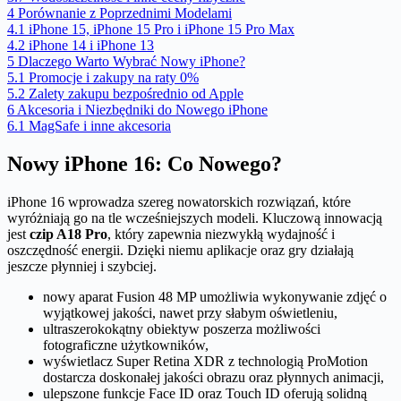
4
Porównanie z Poprzednimi Modelami
4.1
iPhone 15, iPhone 15 Pro i iPhone 15 Pro Max
4.2
iPhone 14 i iPhone 13
5
Dlaczego Warto Wybrać Nowy iPhone?
5.1
Promocje i zakupy na raty 0%
5.2
Zalety zakupu bezpośrednio od Apple
6
Akcesoria i Niezbędniki do Nowego iPhone
6.1
MagSafe i inne akcesoria
Nowy iPhone 16: Co Nowego?
iPhone 16 wprowadza szereg nowatorskich rozwiązań, które
wyróżniają go na tle wcześniejszych modeli. Kluczową innowacją
jest
czip A18 Pro
, który zapewnia niezwykłą wydajność i
oszczędność energii. Dzięki niemu aplikacje oraz gry działają
jeszcze płynniej i szybciej.
nowy aparat Fusion 48 MP umożliwia wykonywanie zdjęć o
wyjątkowej jakości, nawet przy słabym oświetleniu,
ultraszerokokątny obiektyw poszerza możliwości
fotograficzne użytkowników,
wyświetlacz Super Retina XDR z technologią ProMotion
dostarcza doskonałej jakości obrazu oraz płynnych animacji,
ulepszone funkcje Face ID oraz Touch ID oferują solidną