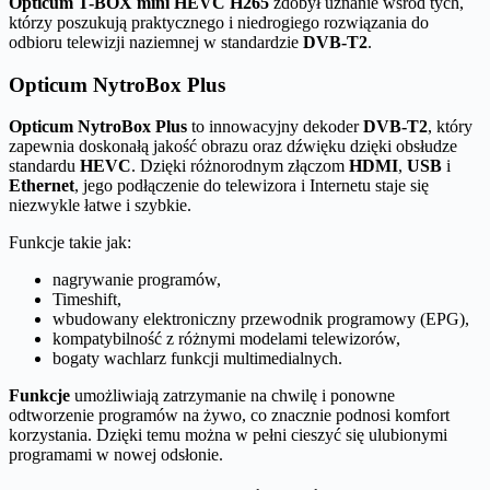
Opticum T-BOX mini HEVC H265
zdobył uznanie wśród tych,
którzy poszukują praktycznego i niedrogiego rozwiązania do
odbioru telewizji naziemnej w standardzie
DVB-T2
.
Opticum NytroBox Plus
Opticum NytroBox Plus
to innowacyjny dekoder
DVB-T2
, który
zapewnia doskonałą jakość obrazu oraz dźwięku dzięki obsłudze
standardu
HEVC
. Dzięki różnorodnym złączom
HDMI
,
USB
i
Ethernet
, jego podłączenie do telewizora i Internetu staje się
niezwykle łatwe i szybkie.
Funkcje takie jak:
nagrywanie programów,
Timeshift,
wbudowany elektroniczny przewodnik programowy (EPG),
kompatybilność z różnymi modelami telewizorów,
bogaty wachlarz funkcji multimedialnych.
Funkcje
umożliwiają zatrzymanie na chwilę i ponowne
odtworzenie programów na żywo, co znacznie podnosi komfort
korzystania. Dzięki temu można w pełni cieszyć się ulubionymi
programami w nowej odsłonie.