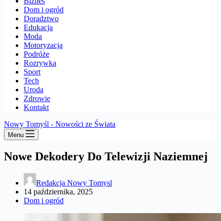
Biznes
Dom i ogród
Doradztwo
Edukacja
Moda
Motoryzacja
Podróże
Rozrywka
Sport
Tech
Uroda
Zdrowie
Kontakt
Nowy Tomyśl - Nowości ze Świata
Menu
Nowe Dekodery Do Telewizji Naziemnej
Redakcja Nowy Tomysl
14 października, 2025
Dom i ogród