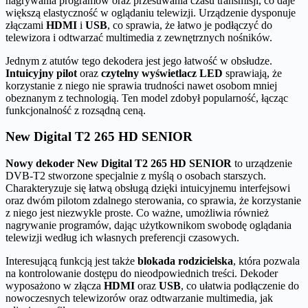
nagrywania programów oraz przesuwania czasu transmisji, co daje
większą elastyczność w oglądaniu telewizji. Urządzenie dysponuje
złączami
HDMI
i
USB
, co sprawia, że łatwo je podłączyć do
telewizora i odtwarzać multimedia z zewnętrznych nośników.
Jednym z atutów tego dekodera jest jego łatwość w obsłudze.
Intuicyjny pilot
oraz
czytelny wyświetlacz LED
sprawiają, że
korzystanie z niego nie sprawia trudności nawet osobom mniej
obeznanym z technologią. Ten model zdobył popularność, łącząc
funkcjonalność z rozsądną ceną.
New Digital T2 265 HD SENIOR
Nowy dekoder New Digital T2 265 HD SENIOR
to urządzenie
DVB-T2 stworzone specjalnie z myślą o osobach starszych.
Charakteryzuje się łatwą obsługą dzięki intuicyjnemu interfejsowi
oraz dwóm pilotom zdalnego sterowania, co sprawia, że korzystanie
z niego jest niezwykle proste. Co ważne, umożliwia również
nagrywanie programów, dając użytkownikom swobodę oglądania
telewizji według ich własnych preferencji czasowych.
Interesującą funkcją jest także
blokada rodzicielska
, która pozwala
na kontrolowanie dostępu do nieodpowiednich treści. Dekoder
wyposażono w złącza
HDMI
oraz
USB
, co ułatwia podłączenie do
nowoczesnych telewizorów oraz odtwarzanie multimedia, jak