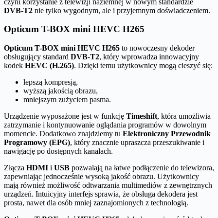
czyni korzystanie z telewizji naziemnej w nowym standardzie
DVB-T2
nie tylko wygodnym, ale i przyjemnym doświadczeniem.
Opticum T-BOX mini HEVC H265
Opticum T-BOX mini HEVC H265
to nowoczesny dekoder
obsługujący standard
DVB-T2
, który wprowadza innowacyjny
kodek
HEVC (H.265)
. Dzięki temu użytkownicy mogą cieszyć się:
lepszą kompresją,
wyższą jakością obrazu,
mniejszym zużyciem pasma.
Urządzenie wyposażone jest w funkcję
Timeshift
, która umożliwia
zatrzymanie i kontynuowanie oglądania programów w dowolnym
momencie. Dodatkowo znajdziemy tu
Elektroniczny Przewodnik
Programowy (EPG)
, który znacznie upraszcza przeszukiwanie i
nawigację po dostępnych kanałach.
Złącza
HDMI
i
USB
pozwalają na łatwe podłączenie do telewizora,
zapewniając jednocześnie wysoką jakość obrazu. Użytkownicy
mają również możliwość odtwarzania multimediów z zewnętrznych
urządzeń. Intuicyjny interfejs sprawia, że obsługa dekodera jest
prosta, nawet dla osób mniej zaznajomionych z technologią.