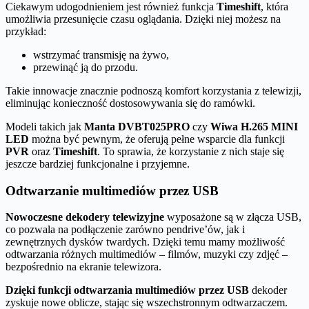
Ciekawym udogodnieniem jest również funkcja
Timeshift
, która
umożliwia przesunięcie czasu oglądania. Dzięki niej możesz na
przykład:
wstrzymać transmisję na żywo,
przewinąć ją do przodu.
Takie innowacje znacznie podnoszą komfort korzystania z telewizji,
eliminując konieczność dostosowywania się do ramówki.
Modeli takich jak
Manta DVBT025PRO
czy
Wiwa H.265 MINI
LED
można być pewnym, że oferują pełne wsparcie dla funkcji
PVR
oraz
Timeshift
. To sprawia, że korzystanie z nich staje się
jeszcze bardziej funkcjonalne i przyjemne.
Odtwarzanie multimediów przez USB
Nowoczesne dekodery telewizyjne
wyposażone są w złącza USB,
co pozwala na podłączenie zarówno pendrive’ów, jak i
zewnętrznych dysków twardych. Dzięki temu mamy możliwość
odtwarzania różnych multimediów – filmów, muzyki czy zdjęć –
bezpośrednio na ekranie telewizora.
Dzięki funkcji odtwarzania multimediów przez USB
dekoder
zyskuje nowe oblicze, stając się wszechstronnym odtwarzaczem.