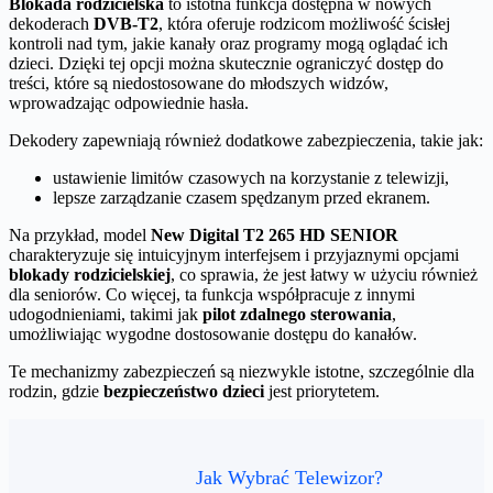
Blokada rodzicielska
to istotna funkcja dostępna w nowych
dekoderach
DVB-T2
, która oferuje rodzicom możliwość ścisłej
kontroli nad tym, jakie kanały oraz programy mogą oglądać ich
dzieci. Dzięki tej opcji można skutecznie ograniczyć dostęp do
treści, które są niedostosowane do młodszych widzów,
wprowadzając odpowiednie hasła.
Dekodery zapewniają również dodatkowe zabezpieczenia, takie jak:
ustawienie limitów czasowych na korzystanie z telewizji,
lepsze zarządzanie czasem spędzanym przed ekranem.
Na przykład, model
New Digital T2 265 HD SENIOR
charakteryzuje się intuicyjnym interfejsem i przyjaznymi opcjami
blokady rodzicielskiej
, co sprawia, że jest łatwy w użyciu również
dla seniorów. Co więcej, ta funkcja współpracuje z innymi
udogodnieniami, takimi jak
pilot zdalnego sterowania
,
umożliwiając wygodne dostosowanie dostępu do kanałów.
Te mechanizmy zabezpieczeń są niezwykle istotne, szczególnie dla
rodzin, gdzie
bezpieczeństwo dzieci
jest priorytetem.
Jak Wybrać Telewizor?