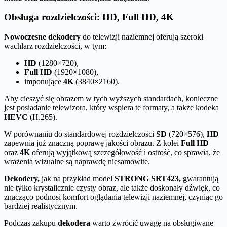
Obsługa rozdzielczości: HD, Full HD, 4K
Nowoczesne dekodery
do telewizji naziemnej oferują szeroki
wachlarz rozdzielczości, w tym:
HD
(1280×720),
Full HD
(1920×1080),
imponujące
4K
(3840×2160).
Aby cieszyć się obrazem w tych wyższych standardach, konieczne
jest posiadanie telewizora, który wspiera te formaty, a także kodeka
HEVC
(H.265).
W porównaniu do standardowej rozdzielczości
SD
(720×576),
HD
zapewnia już znaczną poprawę jakości obrazu. Z kolei
Full HD
oraz
4K
oferują wyjątkową szczegółowość i ostrość, co sprawia, że
wrażenia wizualne są naprawdę niesamowite.
Dekodery,
jak na przykład model
STRONG SRT423,
gwarantują
nie tylko krystalicznie czysty obraz, ale także doskonały dźwięk, co
znacząco podnosi komfort oglądania telewizji naziemnej, czyniąc go
bardziej realistycznym.
Podczas zakupu
dekodera
warto zwrócić uwagę na obsługiwane