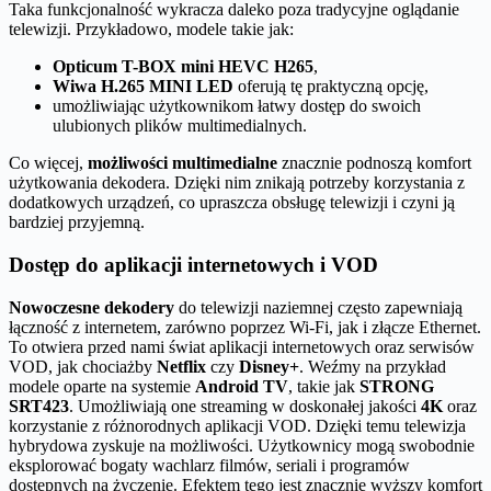
Taka funkcjonalność wykracza daleko poza tradycyjne oglądanie
telewizji. Przykładowo, modele takie jak:
Opticum T-BOX mini HEVC H265
,
Wiwa H.265 MINI LED
oferują tę praktyczną opcję,
umożliwiając użytkownikom łatwy dostęp do swoich
ulubionych plików multimedialnych.
Co więcej,
możliwości multimedialne
znacznie podnoszą komfort
użytkowania dekodera. Dzięki nim znikają potrzeby korzystania z
dodatkowych urządzeń, co upraszcza obsługę telewizji i czyni ją
bardziej przyjemną.
Dostęp do aplikacji internetowych i VOD
Nowoczesne dekodery
do telewizji naziemnej często zapewniają
łączność z internetem, zarówno poprzez Wi-Fi, jak i złącze Ethernet.
To otwiera przed nami świat aplikacji internetowych oraz serwisów
VOD, jak chociażby
Netflix
czy
Disney+
. Weźmy na przykład
modele oparte na systemie
Android TV
, takie jak
STRONG
SRT423
. Umożliwiają one streaming w doskonałej jakości
4K
oraz
korzystanie z różnorodnych aplikacji VOD. Dzięki temu telewizja
hybrydowa zyskuje na możliwości. Użytkownicy mogą swobodnie
eksplorować bogaty wachlarz filmów, seriali i programów
dostępnych na życzenie. Efektem tego jest znacznie wyższy komfort