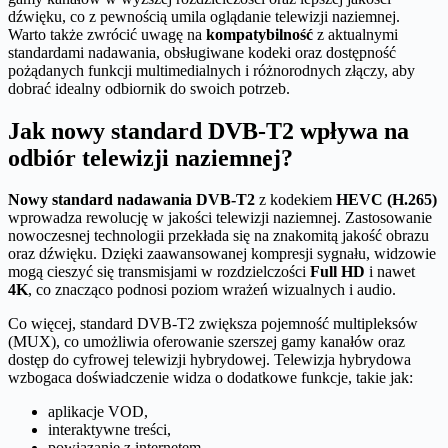
dźwięku, co z pewnością umila oglądanie telewizji naziemnej.
Warto także zwrócić uwagę na
kompatybilność
z aktualnymi
standardami nadawania, obsługiwane kodeki oraz dostępność
pożądanych funkcji multimedialnych i różnorodnych złączy, aby
dobrać idealny odbiornik do swoich potrzeb.
Jak nowy standard DVB-T2 wpływa na
odbiór telewizji naziemnej?
Nowy standard nadawania DVB-T2
z kodekiem
HEVC (H.265)
wprowadza rewolucję w jakości telewizji naziemnej. Zastosowanie
nowoczesnej technologii przekłada się na znakomitą jakość obrazu
oraz dźwięku. Dzięki zaawansowanej kompresji sygnału, widzowie
mogą cieszyć się transmisjami w rozdzielczości
Full HD
i nawet
4K
, co znacząco podnosi poziom wrażeń wizualnych i audio.
Co więcej, standard DVB-T2 zwiększa pojemność multipleksów
(MUX), co umożliwia oferowanie szerszej gamy kanałów oraz
dostęp do cyfrowej telewizji hybrydowej. Telewizja hybrydowa
wzbogaca doświadczenie widza o dodatkowe funkcje, takie jak:
aplikacje VOD,
interaktywne treści,
powiązanie z internetem.