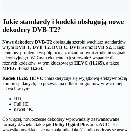
Jakie standardy i kodeki obsługują nowe
dekodery DVB-T2?
Nowe dekodery DVB-T2
obsługują szeroki wachlarz standardów,
w tym
DVB-T
,
DVB-T2
,
DVB-C
,
DVB-S
oraz
DVB-S2
. Dzięki
temu bez problemu współpracują z różnorodnymi źródłami sygnału
telewizyjnego. Ważnym elementem jest również wsparcie dla
różnych kodeków, w tym kluczowego
HEVC (H.265)
, a także
MPEG-4
oraz
H.264
.
Kodek H.265 HEVC
charakteryzuje się wyjątkową efektywnością
kompresji danych, co pozwala na odbiór programów w wysokiej
jakości, w tym:
HD,
Full HD,
nawet 4K.
Co więcej, nowoczesne dekodery wprowadziły zaawansowane
formaty dźwięku, takie jak
Dolby Digital Plus
oraz
ACC
. To
wszystko przekłada się na znakomitą jakość audio podczas seansów