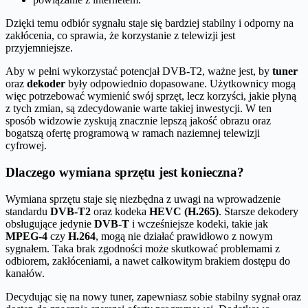
Dzięki temu odbiór sygnału staje się bardziej stabilny i odporny na
zakłócenia, co sprawia, że korzystanie z telewizji jest
przyjemniejsze.
Aby w pełni wykorzystać potencjał DVB-T2, ważne jest, by
tuner
oraz
dekoder
były odpowiednio dopasowane. Użytkownicy mogą
więc potrzebować wymienić swój sprzęt, lecz korzyści, jakie płyną
z tych zmian, są zdecydowanie warte takiej inwestycji. W ten
sposób widzowie zyskują znacznie lepszą jakość obrazu oraz
bogatszą ofertę programową w ramach naziemnej telewizji
cyfrowej.
Dlaczego wymiana sprzętu jest konieczna?
Wymiana sprzętu staje się niezbędna z uwagi na wprowadzenie
standardu
DVB-T2
oraz kodeka
HEVC (H.265)
. Starsze dekodery
obsługujące jedynie
DVB-T
i wcześniejsze kodeki, takie jak
MPEG-4
czy
H.264
, mogą nie działać prawidłowo z nowym
sygnałem. Taka brak zgodności może skutkować problemami z
odbiorem, zakłóceniami, a nawet całkowitym brakiem dostępu do
kanałów.
Decydując się na nowy tuner, zapewniasz sobie stabilny sygnał oraz