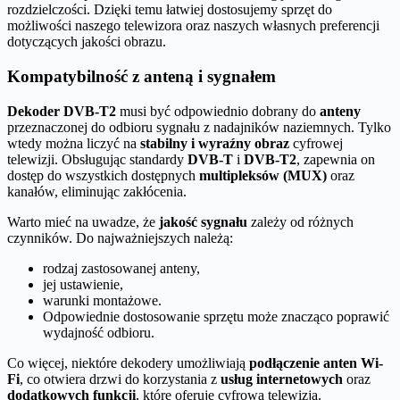
rozdzielczości. Dzięki temu łatwiej dostosujemy sprzęt do
możliwości naszego telewizora oraz naszych własnych preferencji
dotyczących jakości obrazu.
Kompatybilność z anteną i sygnałem
Dekoder DVB-T2
musi być odpowiednio dobrany do
anteny
przeznaczonej do odbioru sygnału z nadajników naziemnych. Tylko
wtedy można liczyć na
stabilny i wyraźny obraz
cyfrowej
telewizji. Obsługując standardy
DVB-T
i
DVB-T2
, zapewnia on
dostęp do wszystkich dostępnych
multipleksów (MUX)
oraz
kanałów, eliminując zakłócenia.
Warto mieć na uwadze, że
jakość sygnału
zależy od różnych
czynników. Do najważniejszych należą:
rodzaj zastosowanej anteny,
jej ustawienie,
warunki montażowe.
Odpowiednie dostosowanie sprzętu może znacząco poprawić
wydajność odbioru.
Co więcej, niektóre dekodery umożliwiają
podłączenie anten Wi-
Fi
, co otwiera drzwi do korzystania z
usług internetowych
oraz
dodatkowych funkcji
, które oferuje cyfrowa telewizja.