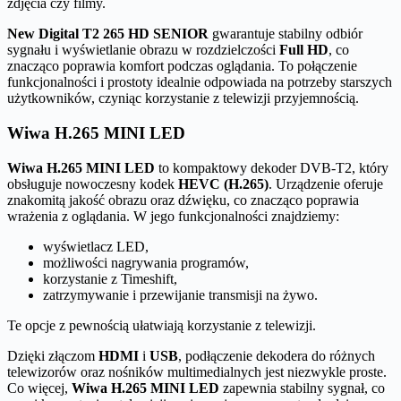
zdjęcia czy filmy.
New Digital T2 265 HD SENIOR
gwarantuje stabilny odbiór
sygnału i wyświetlanie obrazu w rozdzielczości
Full HD
, co
znacząco poprawia komfort podczas oglądania. To połączenie
funkcjonalności i prostoty idealnie odpowiada na potrzeby starszych
użytkowników, czyniąc korzystanie z telewizji przyjemnością.
Wiwa H.265 MINI LED
Wiwa H.265 MINI LED
to kompaktowy dekoder DVB-T2, który
obsługuje nowoczesny kodek
HEVC (H.265)
. Urządzenie oferuje
znakomitą jakość obrazu oraz dźwięku, co znacząco poprawia
wrażenia z oglądania. W jego funkcjonalności znajdziemy:
wyświetlacz LED,
możliwości nagrywania programów,
korzystanie z Timeshift,
zatrzymywanie i przewijanie transmisji na żywo.
Te opcje z pewnością ułatwiają korzystanie z telewizji.
Dzięki złączom
HDMI
i
USB
, podłączenie dekodera do różnych
telewizorów oraz nośników multimedialnych jest niezwykle proste.
Co więcej,
Wiwa H.265 MINI LED
zapewnia stabilny sygnał, co