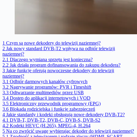
1
Czym są nowe dekodery do telewizji naziemnej?
2
Jak nowy standard DVB-T2 wpływa na odbiór telewizji
naziemnej?
2.1
Dlaczego wymiana sprzętu jest konieczna?
2.2
Jak działa program dofinansowania do zakupu dekodera?
3
Jakie funkcje oferują nowoczesne dekodery do telewizji
naziemnej?
3.1
Odbiór darmowych kanałów cyfrowych
3.2
Nagrywanie programów: PVR i Timeshift
3.3
Odtwarzanie multimediów przez USB
3.4
Dostęp do aplikacji internetowych i VOD
3.5
Elektroniczny przewodnik programowy (EPG)
3.6
Blokada rodzicielska i funkcje zabezpieczeń
4
Jakie standardy i kodeki obsługują nowe dekodery DVB-T2?
4.1
DVB-T, DVB-T2, DVB-C, DVB-S, DVB-S2
4.2
Kodeki HEVC (H.265), MPEG-4, H.264
5
Na co zwrócić uwagę wybierając dekoder do telewizji naziemnej?
5.1
Zgodność z telewizorem i rodzaje złączy (HDMI, SCART,