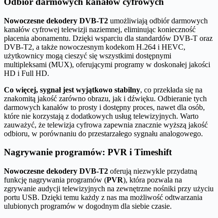
Odbiór darmowych kanałów cyfrowych
Nowoczesne dekodery DVB-T2
umożliwiają odbiór darmowych
kanałów cyfrowej telewizji naziemnej, eliminując konieczność
płacenia abonamentu. Dzięki wsparciu dla standardów DVB-T oraz
DVB-T2, a także nowoczesnym kodekom H.264 i HEVC,
użytkownicy mogą cieszyć się wszystkimi dostępnymi
multipleksami (MUX), oferującymi programy w doskonałej jakości
HD i Full HD.
Co więcej, sygnał jest wyjątkowo stabilny
, co przekłada się na
znakomitą jakość zarówno obrazu, jak i dźwięku. Odbieranie tych
darmowych kanałów to prosty i dostępny proces, nawet dla osób,
które nie korzystają z dodatkowych usług telewizyjnych. Warto
zauważyć, że telewizja cyfrowa zapewnia znacznie wyższą jakość
odbioru, w porównaniu do przestarzałego sygnału analogowego.
Nagrywanie programów: PVR i Timeshift
Nowoczesne dekodery DVB-T2
oferują niezwykle przydatną
funkcję nagrywania programów (
PVR
), która pozwala na
zgrywanie audycji telewizyjnych na zewnętrzne nośniki przy użyciu
portu USB. Dzięki temu każdy z nas ma możliwość odtwarzania
ulubionych programów w dogodnym dla siebie czasie.