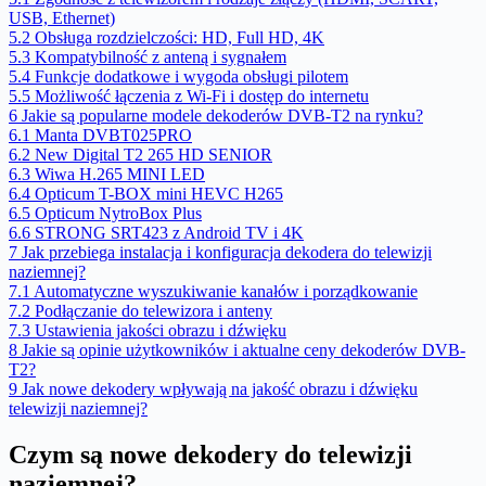
USB, Ethernet)
5.2
Obsługa rozdzielczości: HD, Full HD, 4K
5.3
Kompatybilność z anteną i sygnałem
5.4
Funkcje dodatkowe i wygoda obsługi pilotem
5.5
Możliwość łączenia z Wi-Fi i dostęp do internetu
6
Jakie są popularne modele dekoderów DVB-T2 na rynku?
6.1
Manta DVBT025PRO
6.2
New Digital T2 265 HD SENIOR
6.3
Wiwa H.265 MINI LED
6.4
Opticum T-BOX mini HEVC H265
6.5
Opticum NytroBox Plus
6.6
STRONG SRT423 z Android TV i 4K
7
Jak przebiega instalacja i konfiguracja dekodera do telewizji
naziemnej?
7.1
Automatyczne wyszukiwanie kanałów i porządkowanie
7.2
Podłączanie do telewizora i anteny
7.3
Ustawienia jakości obrazu i dźwięku
8
Jakie są opinie użytkowników i aktualne ceny dekoderów DVB-
T2?
9
Jak nowe dekodery wpływają na jakość obrazu i dźwięku
telewizji naziemnej?
Czym są nowe dekodery do telewizji
naziemnej?