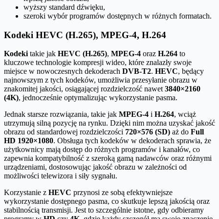
wyższy standard dźwięku,
szeroki wybór programów dostępnych w różnych formatach.
Kodeki HEVC (H.265), MPEG-4, H.264
Kodeki
takie jak
HEVC (H.265)
,
MPEG-4
oraz
H.264
to
kluczowe technologie kompresji wideo, które znalazły swoje
miejsce w nowoczesnych dekoderach
DVB-T2
.
HEVC
, będący
najnowszym z tych kodeków, umożliwia przesyłanie obrazu w
znakomitej jakości, osiągającej rozdzielczość nawet
3840×2160
(4K)
, jednocześnie optymalizując wykorzystanie pasma.
Jednak starsze rozwiązania, takie jak
MPEG-4
i
H.264
, wciąż
utrzymują silną pozycję na rynku. Dzięki nim można uzyskać jakość
obrazu od standardowej rozdzielczości
720×576 (SD)
aż do
Full
HD 1920×1080
. Obsługa tych kodeków w dekoderach sprawia, że
użytkownicy mają dostęp do różnych programów i kanałów, co
zapewnia kompatybilność z szeroką gamą nadawców oraz różnymi
urządzeniami, dostosowując jakość obrazu w zależności od
możliwości telewizora i siły sygnału.
Korzystanie z
HEVC
przynosi ze sobą efektywniejsze
wykorzystanie dostępnego pasma, co skutkuje lepszą jakością oraz
stabilnością transmisji. Jest to szczególnie istotne, gdy odbieramy
programy w
HD
czy
4K
, gdzie każdy szczegół ma swoje znaczenie.