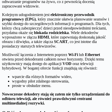
odtwarzanie programów na żywo, co z pewnością docenią
zapracowani widzowie.
Kolejnym udogodnieniem jest
elektroniczny przewodnik
programowy (EPG)
, który znacznie ułatwia planowanie seansów i
szybki dostęp do szczegółowych informacji o programach. Dla tych,
którzy chcą zabezpieczyć dzieci przed nieodpowiednimi treściami,
przydatna okaże się
blokada rodzicielska
. Wiele dekoderów
wyposażono w złącza
HDMI
, które zapewniają doskonałą jakość
obrazu i dźwięku, a także złącza
SCART
, co jest istotne dla
posiadaczy starszych telewizorów.
Możliwość łączenia z Internetem poprzez
Wi-Fi
lub
Ethernet
otwiera przed dekoderami całkiem nowe horyzonty. Dzięki temu
użytkownicy mają dostęp do aplikacji
VOD
oraz telewizji
hybrydowej. W bogatej ofercie funkcji znajdują się również:
wparcie dla różnych formatów wideo,
wygodny pilot zdalnego sterowania,
proste w obsłudze menu.
Nowoczesne dekodery stają się zatem nie tylko urządzeniami do
odbioru telewizji, ale również prawdziwymi centrami
multimedialnej rozrywki.