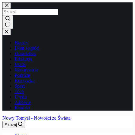
Przejdź
do
treści
Brak
wyników
Biznes
Dom i ogród
Doradztwo
Edukacja
Moda
Motoryzacja
Podróże
Rozrywka
Sport
Tech
Uroda
Zdrowie
Kontakt
Nowy Tomyśl - Nowości ze Świata
Szukaj