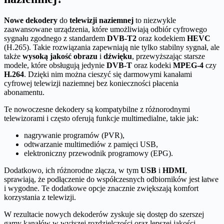
Nowe dekodery
do
telewizji naziemnej
to niezwykle
zaawansowane urządzenia, które umożliwiają odbiór cyfrowego
sygnału zgodnego z standardem
DVB-T2
oraz kodekiem
HEVC
(H.265). Takie rozwiązania zapewniają nie tylko stabilny sygnał, ale
także
wysoką jakość obrazu
i
dźwięku
, przewyższając starsze
modele, które obsługują jedynie
DVB-T
oraz kodeki
MPEG-4
czy
H.264
. Dzięki nim można cieszyć się darmowymi kanałami
cyfrowej telewizji naziemnej bez konieczności płacenia
abonamentu.
Te nowoczesne dekodery są kompatybilne z różnorodnymi
telewizorami i często oferują funkcje multimedialne, takie jak:
nagrywanie programów (PVR),
odtwarzanie multimediów z pamięci USB,
elektroniczny przewodnik programowy (EPG).
Dodatkowo, ich różnorodne złącza, w tym
USB
i
HDMI
,
sprawiają, że podłączenie do współczesnych odbiorników jest łatwe
i wygodne. Te dodatkowe opcje znacznie zwiększają komfort
korzystania z telewizji.
W rezultacie nowych dekoderów zyskuje się dostęp do szerszej
gamy kanałów w wyższej rozdzielczości oraz lepszej jakości