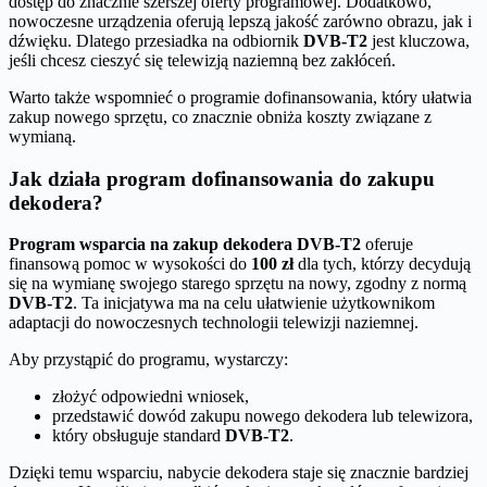
dostęp do znacznie szerszej oferty programowej. Dodatkowo,
nowoczesne urządzenia oferują lepszą jakość zarówno obrazu, jak i
dźwięku. Dlatego przesiadka na odbiornik
DVB-T2
jest kluczowa,
jeśli chcesz cieszyć się telewizją naziemną bez zakłóceń.
Warto także wspomnieć o programie dofinansowania, który ułatwia
zakup nowego sprzętu, co znacznie obniża koszty związane z
wymianą.
Jak działa program dofinansowania do zakupu
dekodera?
Program wsparcia na zakup dekodera DVB-T2
oferuje
finansową pomoc w wysokości do
100 zł
dla tych, którzy decydują
się na wymianę swojego starego sprzętu na nowy, zgodny z normą
DVB-T2
. Ta inicjatywa ma na celu ułatwienie użytkownikom
adaptacji do nowoczesnych technologii telewizji naziemnej.
Aby przystąpić do programu, wystarczy:
złożyć odpowiedni wniosek,
przedstawić dowód zakupu nowego dekodera lub telewizora,
który obsługuje standard
DVB-T2
.
Dzięki temu wsparciu, nabycie dekodera staje się znacznie bardziej