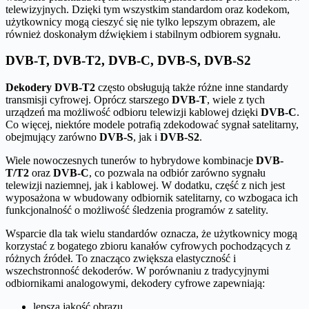
telewizyjnych. Dzięki tym wszystkim standardom oraz kodekom,
użytkownicy mogą cieszyć się nie tylko lepszym obrazem, ale
również doskonałym dźwiękiem i stabilnym odbiorem sygnału.
DVB-T, DVB-T2, DVB-C, DVB-S, DVB-S2
Dekodery DVB-T2
często obsługują także różne inne standardy
transmisji cyfrowej. Oprócz starszego
DVB-T
, wiele z tych
urządzeń ma możliwość odbioru telewizji kablowej dzięki
DVB-C
.
Co więcej, niektóre modele potrafią zdekodować sygnał satelitarny,
obejmujący zarówno
DVB-S
, jak i
DVB-S2
.
Wiele nowoczesnych tunerów to hybrydowe kombinacje
DVB-
T/T2
oraz
DVB-C
, co pozwala na odbiór zarówno sygnału
telewizji naziemnej, jak i kablowej. W dodatku, część z nich jest
wyposażona w wbudowany odbiornik satelitarny, co wzbogaca ich
funkcjonalność o możliwość śledzenia programów z satelity.
Wsparcie dla tak wielu standardów oznacza, że użytkownicy mogą
korzystać z bogatego zbioru kanałów cyfrowych pochodzących z
różnych źródeł. To znacząco zwiększa elastyczność i
wszechstronność dekoderów. W porównaniu z tradycyjnymi
odbiornikami analogowymi, dekodery cyfrowe zapewniają:
lepszą jakość obrazu,