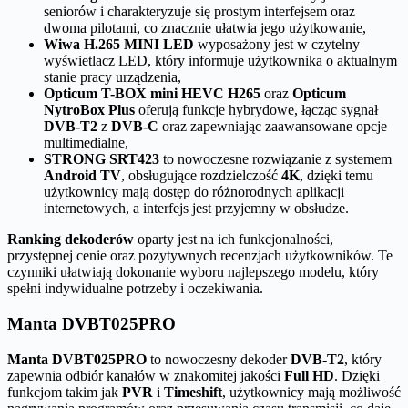
seniorów i charakteryzuje się prostym interfejsem oraz
dwoma pilotami, co znacznie ułatwia jego użytkowanie,
Wiwa H.265 MINI LED
wyposażony jest w czytelny
wyświetlacz LED, który informuje użytkownika o aktualnym
stanie pracy urządzenia,
Opticum T-BOX mini HEVC H265
oraz
Opticum
NytroBox Plus
oferują funkcje hybrydowe, łącząc sygnał
DVB-T2
z
DVB-C
oraz zapewniając zaawansowane opcje
multimedialne,
STRONG SRT423
to nowoczesne rozwiązanie z systemem
Android TV
, obsługujące rozdzielczość
4K
, dzięki temu
użytkownicy mają dostęp do różnorodnych aplikacji
internetowych, a interfejs jest przyjemny w obsłudze.
Ranking dekoderów
oparty jest na ich funkcjonalności,
przystępnej cenie oraz pozytywnych recenzjach użytkowników. Te
czynniki ułatwiają dokonanie wyboru najlepszego modelu, który
spełni indywidualne potrzeby i oczekiwania.
Manta DVBT025PRO
Manta DVBT025PRO
to nowoczesny dekoder
DVB-T2
, który
zapewnia odbiór kanałów w znakomitej jakości
Full HD
. Dzięki
funkcjom takim jak
PVR
i
Timeshift
, użytkownicy mają możliwość