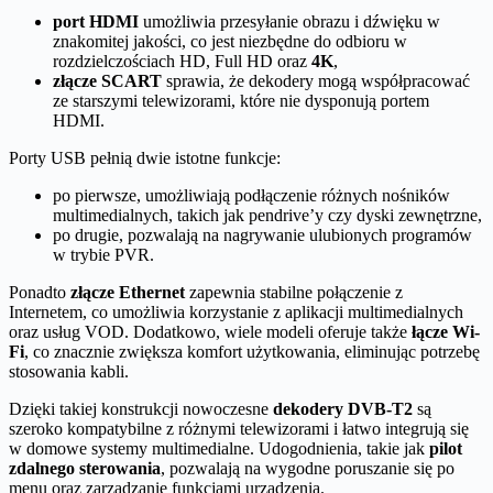
port HDMI
umożliwia przesyłanie obrazu i dźwięku w
znakomitej jakości, co jest niezbędne do odbioru w
rozdzielczościach HD, Full HD oraz
4K
,
złącze SCART
sprawia, że dekodery mogą współpracować
ze starszymi telewizorami, które nie dysponują portem
HDMI.
Porty USB pełnią dwie istotne funkcje:
po pierwsze, umożliwiają podłączenie różnych nośników
multimedialnych, takich jak pendrive’y czy dyski zewnętrzne,
po drugie, pozwalają na nagrywanie ulubionych programów
w trybie PVR.
Ponadto
złącze Ethernet
zapewnia stabilne połączenie z
Internetem, co umożliwia korzystanie z aplikacji multimedialnych
oraz usług VOD. Dodatkowo, wiele modeli oferuje także
łącze Wi-
Fi
, co znacznie zwiększa komfort użytkowania, eliminując potrzebę
stosowania kabli.
Dzięki takiej konstrukcji nowoczesne
dekodery DVB-T2
są
szeroko kompatybilne z różnymi telewizorami i łatwo integrują się
w domowe systemy multimedialne. Udogodnienia, takie jak
pilot
zdalnego sterowania
, pozwalają na wygodne poruszanie się po
menu oraz zarządzanie funkcjami urządzenia.