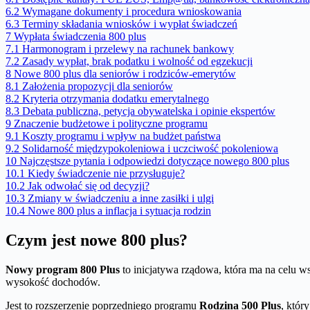
6.2
Wymagane dokumenty i procedura wnioskowania
6.3
Terminy składania wniosków i wypłat świadczeń
7
Wypłata świadczenia 800 plus
7.1
Harmonogram i przelewy na rachunek bankowy
7.2
Zasady wypłat, brak podatku i wolność od egzekucji
8
Nowe 800 plus dla seniorów i rodziców-emerytów
8.1
Założenia propozycji dla seniorów
8.2
Kryteria otrzymania dodatku emerytalnego
8.3
Debata publiczna, petycja obywatelska i opinie ekspertów
9
Znaczenie budżetowe i polityczne programu
9.1
Koszty programu i wpływ na budżet państwa
9.2
Solidarność międzypokoleniowa i uczciwość pokoleniowa
10
Najczęstsze pytania i odpowiedzi dotyczące nowego 800 plus
10.1
Kiedy świadczenie nie przysługuje?
10.2
Jak odwołać się od decyzji?
10.3
Zmiany w świadczeniu a inne zasiłki i ulgi
10.4
Nowe 800 plus a inflacja i sytuacja rodzin
Czym jest nowe 800 plus?
Nowy program 800 Plus
to inicjatywa rządowa, która ma na celu ws
wysokość dochodów.
Jest to rozszerzenie poprzedniego programu
Rodzina 500 Plus
, któr