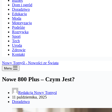
Biznes
Dom i ogród
Doradztwo
Edukacja
Moda
Motoryzacja
Podróże
Rozrywka
Sport
Tech
Uroda
Zdrowie
Kontakt
Nowy Tomyśl - Nowości ze Świata
Menu
Nowe 800 Plus – Czym Jest?
Redakcja Nowy Tomysl
11 października, 2025
Doradztwo