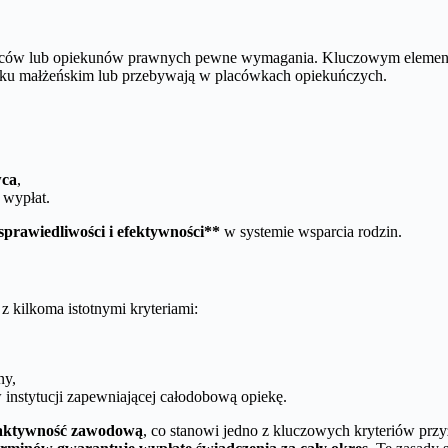
ziców lub opiekunów prawnych pewne wymagania. Kluczowym element
ązku małżeńskim lub przebywają w placówkach opiekuńczych.
wca
,
 wypłat.
sprawiedliwości i efektywności**
w systemie wsparcia rodzin.
z kilkoma istotnymi kryteriami:
ny,
 instytucji zapewniającej całodobową opiekę.
 aktywność zawodową
, co stanowi jedno z kluczowych kryteriów prz