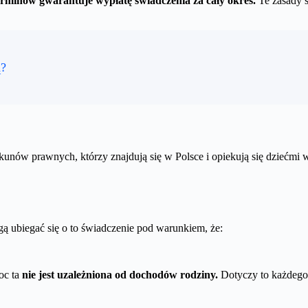
erminów gwarantuje wypłatę świadczenia za cały okres.
Te zasady s
ą?
unów prawnych, którzy znajdują się w Polsce i opiekują się dziećmi 
ą ubiegać się o to świadczenie pod warunkiem, że:
oc ta
nie jest uzależniona od dochodów rodziny.
Dotyczy to każdego 