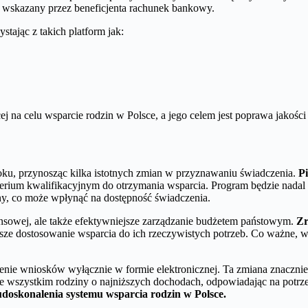
wskazany przez beneficjenta rachunek bankowy.
tając z takich platform jak:
cej na celu wsparcie rodzin w Polsce, a jego celem jest poprawa jakoś
ku, przynosząc kilka istotnych zmian w przyznawaniu świadczenia.
P
erium kwalifikacyjnym do otrzymania wsparcia. Program będzie nadal 
, co może wpłynąć na dostępność świadczenia.
ansowej, ale także efektywniejsze zarządzanie budżetem państowym.
Zr
 dostosowanie wsparcia do ich rzeczywistych potrzeb. Co ważne, wyp
enie wniosków wyłącznie w formie elektronicznej. Ta zmiana znacznie u
e wszystkim rodziny o najniższych dochodach, odpowiadając na potrz
doskonalenia systemu wsparcia rodzin w Polsce.