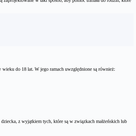
ą zaprojektowane w taki sposób, aby pomoc trafiała do rodzin, które
w wieku do 18 lat. W jego ramach uwzględnione są również:
dziecka, z wyjątkiem tych, które są w związkach małżeńskich lub