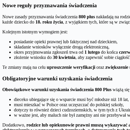
Nowe reguły przyznawania świadczenia
Nowe zasady przyznawania świadczenia
800 plus
nakładają na rod
każde dziecko do
18. roku życia
, z wyjątkiem tych, które są w zwi
Kolejnym istotnym wymogiem jest:
posiadanie opieki prawnej lub faktycznej nad dzieckiem,
składanie wniosków wyłącznie drogą elektroniczną,
okres przyjmowania zgłoszeń trwa od
1 lutego
do końca
czer
złożenie wniosku do
30 kwietnia
, aby zapewnić sobie ciągłość
Te zmiany mają na celu
uproszczenie weryfikacji
oraz
zwiększenie 
Obligatoryjne warunki uzyskania świadczenia
Obowiązkowe warunki uzyskania świadczenia 800 Plus
wiążą się 
dieceko ubiegające się o wsparcie musi być młodsze niż 18 lat,
musi mieszkać w Polsce oraz uczęszczać do polskiej szkoły,
dotyczy to również dzieci cudzoziemskich, w tym tych z Ukrai
w ważne jest, aby maluch nie był zamężny ani nie przebywał w
Dodatkowo,
rodzice lub opiekunowie prawni muszą wykazywać