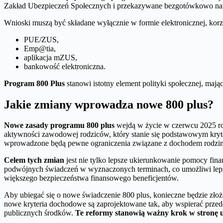
Zakład Ubezpieczeń Społecznych i przekazywane bezgotówkowo na 
Wnioski muszą być składane wyłącznie w formie elektronicznej, korzys
PUE/ZUS,
Emp@tia,
aplikacja mZUS,
bankowość elektroniczna.
Program 800 Plus
stanowi istotny element polityki społecznej, mają
Jakie zmiany wprowadza nowe 800 plus?
Nowe zasady programu 800 plus
wejdą w życie w czerwcu 2025 ro
aktywności zawodowej rodziców, który stanie się podstawowym kryt
wprowadzone będą pewne ograniczenia związane z dochodem rodziny
Celem tych zmian
jest nie tylko lepsze ukierunkowanie pomocy fin
podwójnych świadczeń w wyznaczonych terminach, co umożliwi lepsze
większego bezpieczeństwa finansowego beneficjentów.
Aby ubiegać się o nowe świadczenie 800 plus, konieczne będzie złoż
nowe kryteria dochodowe są zaprojektowane tak, aby wspierać przed
publicznych środków.
Te reformy stanowią ważny krok w stronę u