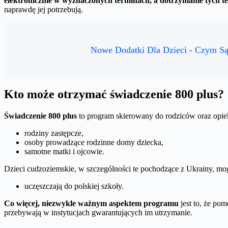
elektronicznie w wyznaczonych terminach, a dotrzymanie tych t
naprawdę jej potrzebują.
Nowe Dodatki Dla Dzieci - Czym S
Kto może otrzymać świadczenie 800 plus?
Świadczenie 800 plus
to program skierowany do rodziców oraz opiek
rodziny zastępcze,
osoby prowadzące rodzinne domy dziecka,
samotne matki i ojcowie.
Dzieci cudzoziemskie, w szczególności te pochodzące z Ukrainy, mog
uczęszczają do polskiej szkoły.
Co więcej, niezwykle ważnym aspektem programu
jest to, że pom
przebywają w instytucjach gwarantujących im utrzymanie.