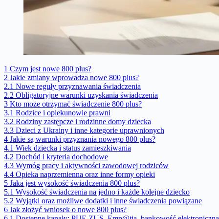
1
Czym jest nowe 800 plus?
2
Jakie zmiany wprowadza nowe 800 plus?
2.1
Nowe reguły przyznawania świadczenia
2.2
Obligatoryjne warunki uzyskania świadczenia
3
Kto może otrzymać świadczenie 800 plus?
3.1
Rodzice i opiekunowie prawni
3.2
Rodziny zastępcze i rodzinne domy dziecka
3.3
Dzieci z Ukrainy i inne kategorie uprawnionych
4
Jakie są warunki przyznania nowego 800 plus?
4.1
Wiek dziecka i status zamieszkiwania
4.2
Dochód i kryteria dochodowe
4.3
Wymóg pracy i aktywności zawodowej rodziców
4.4
Opieka naprzemienna oraz inne formy opieki
5
Jaka jest wysokość świadczenia 800 plus?
5.1
Wysokość świadczenia na jedno i każde kolejne dziecko
5.2
Wyjątki oraz możliwe dodatki i inne świadczenia powiązane
6
Jak złożyć wniosek o nowe 800 plus?
6.1
Dostępne kanały: PUE ZUS, Emp@tia, bankowość elektroniczn