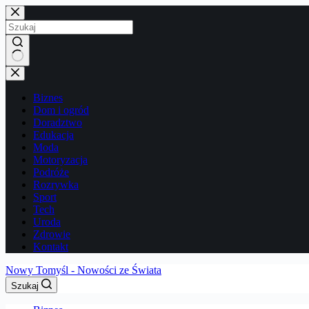
Przejdź
do
treści
Brak
wyników
Biznes
Dom i ogród
Doradztwo
Edukacja
Moda
Motoryzacja
Podróże
Rozrywka
Sport
Tech
Uroda
Zdrowie
Kontakt
Nowy Tomyśl - Nowości ze Świata
Szukaj