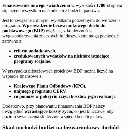
Finansowanie nowego świadczenia
w wysokości
1700 zł
opiera
się przede wszystkim na środkach z budżetu państwa.
Jest to związane z dużymi wydatkami potrzebnymi do wdrożenia
programu.
Wprowadzenie bezwarunkowego dochodu
podstawowego (BDP)
wiąże się z koniecznością
wygospodarowania znacznych funduszy, które mogą pochodzić
zarówno z:
reform podatkowych
,
zredukowanych wydatków na niektóre istniejące
programy socjalne
.
W przypadku pilotażowych projektów BDP można liczyć na
wsparcie finansowe z:
Krajowego Planu Odbudowy (KPO)
,
unijnego programu CERV
,
co pomoże w pokryciu części kosztów jego realizacji
.
Dodatkowo, przy planowaniu finansowania BDP należy
uwzględnić
wzrastające koszty życia
, co jest kluczowe, aby
poziom świadczenia skutecznie wspierał beneficjentów.
Skąd pochodzi budżet na bezwarunkowy dochód