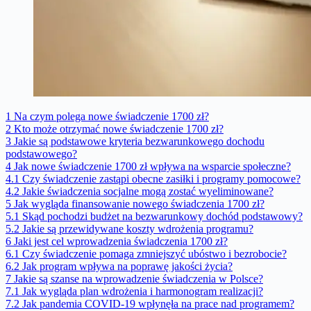
1
Na czym polega nowe świadczenie 1700 zł?
2
Kto może otrzymać nowe świadczenie 1700 zł?
3
Jakie są podstawowe kryteria bezwarunkowego dochodu
podstawowego?
4
Jak nowe świadczenie 1700 zł wpływa na wsparcie społeczne?
4.1
Czy świadczenie zastąpi obecne zasiłki i programy pomocowe?
4.2
Jakie świadczenia socjalne mogą zostać wyeliminowane?
5
Jak wygląda finansowanie nowego świadczenia 1700 zł?
5.1
Skąd pochodzi budżet na bezwarunkowy dochód podstawowy?
5.2
Jakie są przewidywane koszty wdrożenia programu?
6
Jaki jest cel wprowadzenia świadczenia 1700 zł?
6.1
Czy świadczenie pomaga zmniejszyć ubóstwo i bezrobocie?
6.2
Jak program wpływa na poprawę jakości życia?
7
Jakie są szanse na wprowadzenie świadczenia w Polsce?
7.1
Jak wygląda plan wdrożenia i harmonogram realizacji?
7.2
Jak pandemia COVID-19 wpłynęła na prace nad programem?