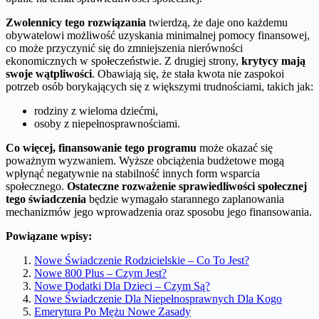
Zwolennicy tego rozwiązania
twierdzą, że daje ono każdemu
obywatelowi możliwość uzyskania minimalnej pomocy finansowej,
co może przyczynić się do zmniejszenia nierówności
ekonomicznych w społeczeństwie. Z drugiej strony,
krytycy mają
swoje wątpliwości
. Obawiają się, że stała kwota nie zaspokoi
potrzeb osób borykających się z większymi trudnościami, takich jak:
rodziny z wieloma dziećmi,
osoby z niepełnosprawnościami.
Co więcej, finansowanie tego programu
może okazać się
poważnym wyzwaniem. Wyższe obciążenia budżetowe mogą
wpłynąć negatywnie na stabilność innych form wsparcia
społecznego.
Ostateczne rozważenie sprawiedliwości społecznej
tego świadczenia
będzie wymagało starannego zaplanowania
mechanizmów jego wprowadzenia oraz sposobu jego finansowania.
Powiązane wpisy:
Nowe Świadczenie Rodzicielskie – Co To Jest?
Nowe 800 Plus – Czym Jest?
Nowe Dodatki Dla Dzieci – Czym Są?
Nowe Świadczenie Dla Niepełnosprawnych Dla Kogo
Emerytura Po Mężu Nowe Zasady