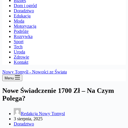
Biznes
Dom i ogród
Doradztwo
Edukacja
Moda
Motoryzacja
Podróże
Rozrywka
Sport
Tech
Uroda
Zdrowie
Kontakt
Nowy Tomyśl - Nowości ze Świata
Menu
Nowe Świadczenie 1700 Zł – Na Czym
Polega?
Redakcja Nowy Tomysl
3 sierpnia, 2025
Doradztwo