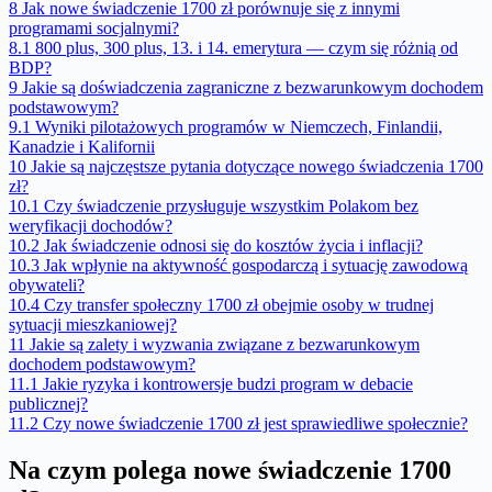
8
Jak nowe świadczenie 1700 zł porównuje się z innymi
programami socjalnymi?
8.1
800 plus, 300 plus, 13. i 14. emerytura — czym się różnią od
BDP?
9
Jakie są doświadczenia zagraniczne z bezwarunkowym dochodem
podstawowym?
9.1
Wyniki pilotażowych programów w Niemczech, Finlandii,
Kanadzie i Kalifornii
10
Jakie są najczęstsze pytania dotyczące nowego świadczenia 1700
zł?
10.1
Czy świadczenie przysługuje wszystkim Polakom bez
weryfikacji dochodów?
10.2
Jak świadczenie odnosi się do kosztów życia i inflacji?
10.3
Jak wpłynie na aktywność gospodarczą i sytuację zawodową
obywateli?
10.4
Czy transfer społeczny 1700 zł obejmie osoby w trudnej
sytuacji mieszkaniowej?
11
Jakie są zalety i wyzwania związane z bezwarunkowym
dochodem podstawowym?
11.1
Jakie ryzyka i kontrowersje budzi program w debacie
publicznej?
11.2
Czy nowe świadczenie 1700 zł jest sprawiedliwe społecznie?
Na czym polega nowe świadczenie 1700