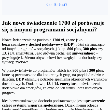
- Co To Jest?
Jak nowe świadczenie 1700 zł porównuje
się z innymi programami socjalnymi?
Nowe świadczenie na poziomie
1700 zł
, znane jako
bezwarunkowy dochód podstawowy (BDP)
, różni się znacząco
od innych programów socjalnych, jak np.
800 plus
,
300 plus
czy
13. i 14. emerytura
. Jego główną cechą jest
uniwersalność
–
przysługuje każdemu obywatelowi bez względu na dochody czy
sytuację życiową.
W przeciwieństwie do programów takich jak
800 plus
i
300 plus
,
które są przeznaczone dla konkretnych grup, na przykład rodzin z
dziećmi,
BDP
eliminuje potrzebę spełniania określonych warunków
dochodowych. Dodatkowo,
13. i 14. emerytura
to świadczenia
dodatkowe dla emerytów, zależne od ich statusu oraz ustalonych
progów.
Ideą bezwarunkowego dochodu podstawowego jest
uproszczenie
całego systemu wsparcia społecznego
. Dzięki niemu odpada
konieczność weryfikacji dochodów oraz wielu biurokratycznych