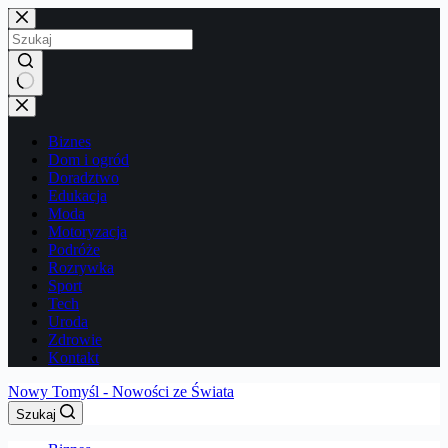
Przejdź
do
treści
Brak
wyników
Biznes
Dom i ogród
Doradztwo
Edukacja
Moda
Motoryzacja
Podróże
Rozrywka
Sport
Tech
Uroda
Zdrowie
Kontakt
Nowy Tomyśl - Nowości ze Świata
Szukaj