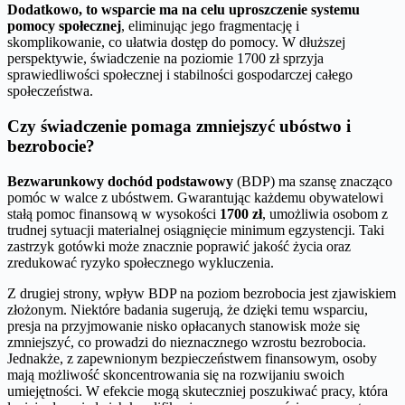
Dodatkowo, to wsparcie ma na celu uproszczenie systemu
pomocy społecznej
, eliminując jego fragmentację i
skomplikowanie, co ułatwia dostęp do pomocy. W dłuższej
perspektywie, świadczenie na poziomie 1700 zł sprzyja
sprawiedliwości społecznej i stabilności gospodarczej całego
społeczeństwa.
Czy świadczenie pomaga zmniejszyć ubóstwo i
bezrobocie?
Bezwarunkowy dochód podstawowy
(BDP) ma szansę znacząco
pomóc w walce z ubóstwem. Gwarantując każdemu obywatelowi
stałą pomoc finansową w wysokości
1700 zł
, umożliwia osobom z
trudnej sytuacji materialnej osiągnięcie minimum egzystencji. Taki
zastrzyk gotówki może znacznie poprawić jakość życia oraz
zredukować ryzyko społecznego wykluczenia.
Z drugiej strony, wpływ BDP na poziom bezrobocia jest zjawiskiem
złożonym. Niektóre badania sugerują, że dzięki temu wsparciu,
presja na przyjmowanie nisko opłacanych stanowisk może się
zmniejszyć, co prowadzi do nieznacznego wzrostu bezrobocia.
Jednakże, z zapewnionym bezpieczeństwem finansowym, osoby
mają możliwość skoncentrowania się na rozwijaniu swoich
umiejętności. W efekcie mogą skuteczniej poszukiwać pracy, która