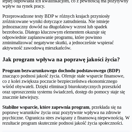
lepiej odpowiada ich kwalifikacjom, co z pewnością ma pozytywny
wpływ na rynek pracy.
Przeprowadzone testy BDP w różnych krajach przyniosły
zróżnicowane wyniki dotyczące zatrudnienia. Nie istnieje
jednoznaczny dowód na długofalowy wzrost lub spadek
bezrobocia. Dlatego kluczowym elementem okazuje się
odpowiednie zaplanowanie programu, które powinno
zminimalizować negatywne skutki, a jednocześnie wspierać
aktywność zawodową mieszkańców.
Jak program wpływa na poprawę jakości życia?
Program bezwarunkowego dochodu podstawowego (BDP)
znacząco podnosi jakość życia. Oferuje stałe wsparcie finansowe,
co z kolei zwiększa poczucie bezpieczeństwa ekonomicznego
wśród obywateli. Dzięki eliminacji biurokratycznych przeszkód
oraz uproszczeniu systemu świadczeń, dostęp do pomocy staje się
znacznie łatwiejszy.
Stabilne wsparcie, które zapewnia program
, przekłada się na
poprawę warunków życia oraz pozytywnie wpływa na zdrowie
psychiczne. Ogranicza stres związany z finansową niepewnością. W
rezultacie program skutecznie podnosi jakość życia społeczności.