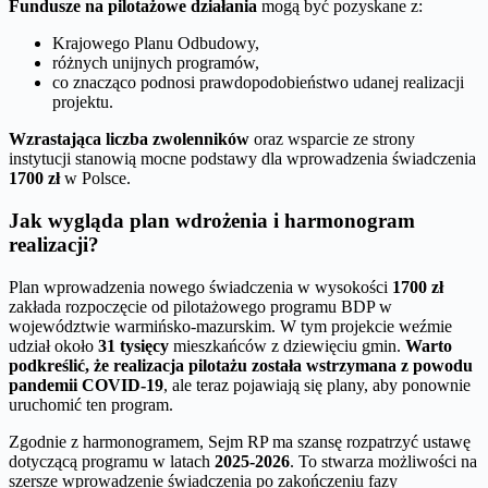
Fundusze na pilotażowe działania
mogą być pozyskane z:
Krajowego Planu Odbudowy,
różnych unijnych programów,
co znacząco podnosi prawdopodobieństwo udanej realizacji
projektu.
Wzrastająca liczba zwolenników
oraz wsparcie ze strony
instytucji stanowią mocne podstawy dla wprowadzenia świadczenia
1700 zł
w Polsce.
Jak wygląda plan wdrożenia i harmonogram
realizacji?
Plan wprowadzenia nowego świadczenia w wysokości
1700 zł
zakłada rozpoczęcie od pilotażowego programu BDP w
województwie warmińsko-mazurskim. W tym projekcie weźmie
udział około
31 tysięcy
mieszkańców z dziewięciu gmin.
Warto
podkreślić, że realizacja pilotażu została wstrzymana z powodu
pandemii COVID-19
, ale teraz pojawiają się plany, aby ponownie
uruchomić ten program.
Zgodnie z harmonogramem, Sejm RP ma szansę rozpatrzyć ustawę
dotyczącą programu w latach
2025-2026
. To stwarza możliwości na
szersze wprowadzenie świadczenia po zakończeniu fazy