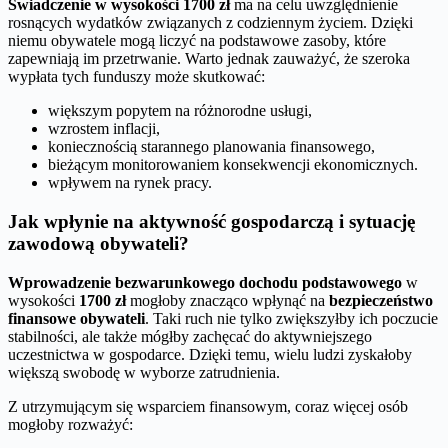
Świadczenie w wysokości 1700 zł
ma na celu uwzględnienie
rosnących wydatków związanych z codziennym życiem. Dzięki
niemu obywatele mogą liczyć na podstawowe zasoby, które
zapewniają im przetrwanie. Warto jednak zauważyć, że szeroka
wypłata tych funduszy może skutkować:
większym popytem na różnorodne usługi,
wzrostem inflacji,
koniecznością starannego planowania finansowego,
bieżącym monitorowaniem konsekwencji ekonomicznych.
wpływem na rynek pracy.
Jak wpłynie na aktywność gospodarczą i sytuację
zawodową obywateli?
Wprowadzenie bezwarunkowego dochodu podstawowego
w
wysokości
1700 zł
mogłoby znacząco wpłynąć na
bezpieczeństwo
finansowe obywateli
. Taki ruch nie tylko zwiększyłby ich poczucie
stabilności, ale także mógłby zachęcać do aktywniejszego
uczestnictwa w gospodarce. Dzięki temu, wielu ludzi zyskałoby
większą swobodę w wyborze zatrudnienia.
Z utrzymującym się wsparciem finansowym, coraz więcej osób
mogłoby rozważyć: