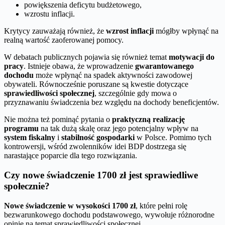
powiększenia deficytu budżetowego,
wzrostu inflacji.
Krytycy zauważają również, że
wzrost inflacji
mógłby wpłynąć na
realną wartość zaoferowanej pomocy.
W debatach publicznych pojawia się również temat
motywacji do
pracy
. Istnieje obawa, że wprowadzenie
gwarantowanego
dochodu
może wpłynąć na spadek aktywności zawodowej
obywateli. Równocześnie poruszane są kwestie dotyczące
sprawiedliwości społecznej
, szczególnie gdy mowa o
przyznawaniu świadczenia bez względu na dochody beneficjentów.
Nie można też pominąć pytania o
praktyczną realizację
programu
na tak dużą skalę oraz jego potencjalny wpływ na
system fiskalny
i
stabilność gospodarki
w Polsce. Pomimo tych
kontrowersji, wśród zwolenników idei BDP dostrzega się
narastające poparcie dla tego rozwiązania.
Czy nowe świadczenie 1700 zł jest sprawiedliwe
społecznie?
Nowe świadczenie w wysokości 1700 zł
, które pełni rolę
bezwarunkowego dochodu podstawowego, wywołuje różnorodne
opinie na temat sprawiedliwości społecznej.