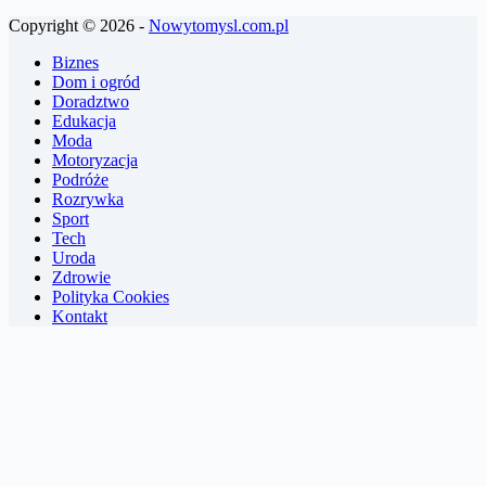
Copyright © 2026 -
Nowytomysl.com.pl
Biznes
Dom i ogród
Doradztwo
Edukacja
Moda
Motoryzacja
Podróże
Rozrywka
Sport
Tech
Uroda
Zdrowie
Polityka Cookies
Kontakt