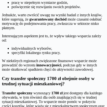
pracę w niepełnym wymiarze godzin,
poświęcenie się rozwijaniu swoich projektów.
Jednakże, warto zwrócić uwagę na wyniki badań z innych krajów,
które sugerują, że
gwarantowany dochód
może czasami osłabiać
motywację do podejmowania pracy, zwłaszcza w sektorze nisko
płatnym.
Interesującym aspektem jest to, że wpływ takiego wsparcia zależy
od:
indywidualnych wyborów,
specyfiki lokalnego rynku pracy.
W niektórych regionach zwiększone finansowe wsparcie może
prowadzić do wzrostu
innowacyjności
, podczas gdy w innych
może skutkować spadkiem chęci do aktywności zawodowej.
Czy transfer społeczny 1700 zł obejmie osoby w
trudnej sytuacji mieszkaniowej?
Transfer społeczny
wynoszący
1700 zł
jest dostępny dla każdego
obywatela, w tym również dla osób znajdujących się w trudnej
sytuacji mieszkaniowej. To wsparcie może pomóc w pokryciu
części kosztów, które wiążą się z mieszkalnictwem społecznym oraz