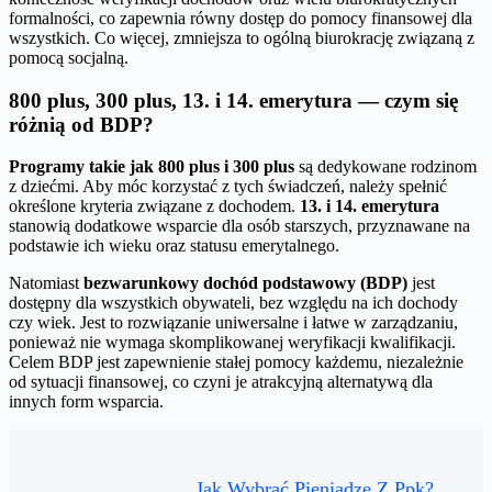
formalności, co zapewnia równy dostęp do pomocy finansowej dla
wszystkich. Co więcej, zmniejsza to ogólną biurokrację związaną z
pomocą socjalną.
800 plus, 300 plus, 13. i 14. emerytura — czym się
różnią od BDP?
Programy takie jak 800 plus i 300 plus
są dedykowane rodzinom
z dziećmi. Aby móc korzystać z tych świadczeń, należy spełnić
określone kryteria związane z dochodem.
13. i 14. emerytura
stanowią dodatkowe wsparcie dla osób starszych, przyznawane na
podstawie ich wieku oraz statusu emerytalnego.
Natomiast
bezwarunkowy dochód podstawowy (BDP)
jest
dostępny dla wszystkich obywateli, bez względu na ich dochody
czy wiek. Jest to rozwiązanie uniwersalne i łatwe w zarządzaniu,
ponieważ nie wymaga skomplikowanej weryfikacji kwalifikacji.
Celem BDP jest zapewnienie stałej pomocy każdemu, niezależnie
od sytuacji finansowej, co czyni je atrakcyjną alternatywą dla
innych form wsparcia.
Jak Wybrać Pieniądze Z Ppk?