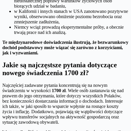
niedostatecznej poprawy warunków życiowych osób
biorących udział w badaniu,
w Kalifornii i innych stanach w USA zanotowano pozytywne
wyniki, obserwowano obniżenie poziomu bezrobocia oraz
zmniejszenie zadłużenia,
Niemcy wciąż prowadzą eksperymentalne próby, a obecnie
trwają prace nad ich analizą.
Te międzynarodowe doświadczenia ilustrują, że bezwarunkowy
dochód podstawowy może wiązać się zarówno z korzyściami,
jak i wyzwaniami.
Jakie są najczęstsze pytania dotyczące
nowego świadczenia 1700 zł?
Najczęściej zadawane pytania koncentrują się na nowym
świadczeniu w wysokości
1700 zł
. Wiele osób zastanawia się nad
prawem do jego otrzymania, które dotyczy wszystkich Polaków,
bez konieczności dostarczania informacji o dochodach. Interesuje
ich także, w jaki sposób to wsparcie wpłynie na rosnące koszty
życia i inflację. Dodatkowo, pojawiają się wątpliwości dotyczące
wpływu transferów socjalnych na aktywność gospodarczą oraz
sytuację zawodową obywateli.