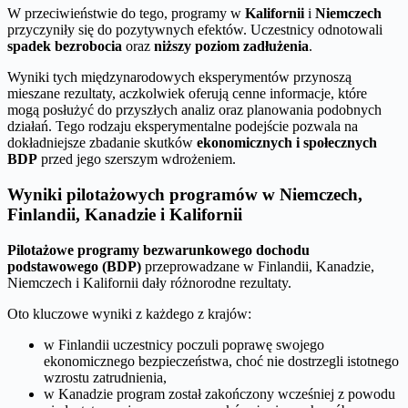
W przeciwieństwie do tego, programy w
Kalifornii
i
Niemczech
przyczyniły się do pozytywnych efektów. Uczestnicy odnotowali
spadek bezrobocia
oraz
niższy poziom zadłużenia
.
Wyniki tych międzynarodowych eksperymentów przynoszą
mieszane rezultaty, aczkolwiek oferują cenne informacje, które
mogą posłużyć do przyszłych analiz oraz planowania podobnych
działań. Tego rodzaju eksperymentalne podejście pozwala na
dokładniejsze zbadanie skutków
ekonomicznych i społecznych
BDP
przed jego szerszym wdrożeniem.
Wyniki pilotażowych programów w Niemczech,
Finlandii, Kanadzie i Kalifornii
Pilotażowe programy bezwarunkowego dochodu
podstawowego (BDP)
przeprowadzane w Finlandii, Kanadzie,
Niemczech i Kalifornii dały różnorodne rezultaty.
Oto kluczowe wyniki z każdego z krajów:
w Finlandii uczestnicy poczuli poprawę swojego
ekonomicznego bezpieczeństwa, choć nie dostrzegli istotnego
wzrostu zatrudnienia,
w Kanadzie program został zakończony wcześniej z powodu