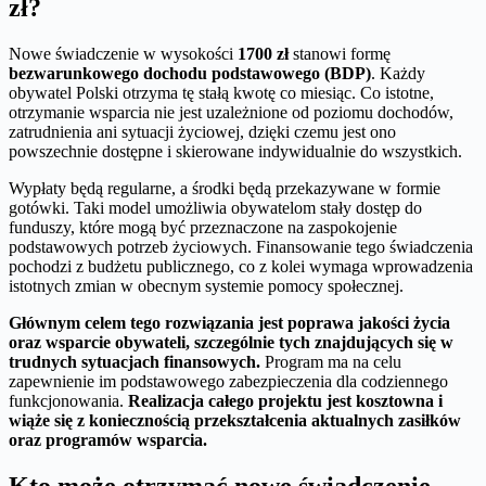
zł?
Nowe świadczenie w wysokości
1700 zł
stanowi formę
bezwarunkowego dochodu podstawowego (BDP)
. Każdy
obywatel Polski otrzyma tę stałą kwotę co miesiąc. Co istotne,
otrzymanie wsparcia nie jest uzależnione od poziomu dochodów,
zatrudnienia ani sytuacji życiowej, dzięki czemu jest ono
powszechnie dostępne i skierowane indywidualnie do wszystkich.
Wypłaty będą regularne, a środki będą przekazywane w formie
gotówki. Taki model umożliwia obywatelom stały dostęp do
funduszy, które mogą być przeznaczone na zaspokojenie
podstawowych potrzeb życiowych. Finansowanie tego świadczenia
pochodzi z budżetu publicznego, co z kolei wymaga wprowadzenia
istotnych zmian w obecnym systemie pomocy społecznej.
Głównym celem tego rozwiązania jest poprawa jakości życia
oraz wsparcie obywateli, szczególnie tych znajdujących się w
trudnych sytuacjach finansowych.
Program ma na celu
zapewnienie im podstawowego zabezpieczenia dla codziennego
funkcjonowania.
Realizacja całego projektu jest kosztowna i
wiąże się z koniecznością przekształcenia aktualnych zasiłków
oraz programów wsparcia.
Kto może otrzymać nowe świadczenie