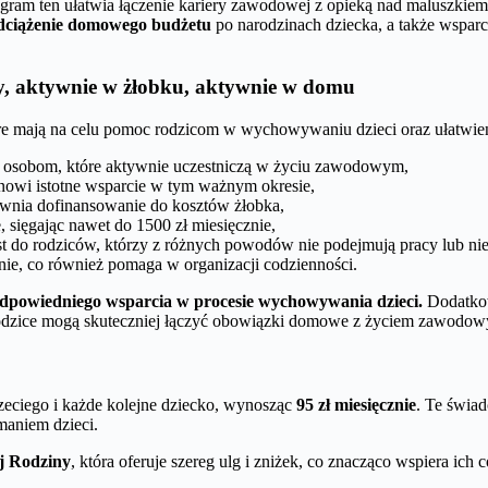
rogram ten ułatwia łączenie kariery zawodowej z opieką nad maluszkie
dciążenie domowego budżetu
po narodzinach dziecka, a także wspar
cy, aktywnie w żłobku, aktywnie w domu
óre mają na celu pomoc rodzicom w wychowywaniu dzieci oraz ułatwieni
st osobom, które aktywnie uczestniczą w życiu zawodowym,
anowi istotne wsparcie w tym ważnym okresie,
ewnia dofinansowanie do kosztów żłobka,
, sięgając nawet do 1500 zł miesięcznie,
t do rodziców, którzy z różnych powodów nie podejmują pracy lub nie
nie, co również pomaga w organizacji codzienności.
odpowiedniego wsparcia w procesie wychowywania dzieci.
Dodatk
 rodzice mogą skuteczniej łączyć obowiązki domowe z życiem zawodow
zeciego i każde kolejne dziecko, wynosząc
95 zł miesięcznie
. Te świad
maniem dzieci.
j Rodziny
, która oferuje szereg ulg i zniżek, co znacząco wspiera i