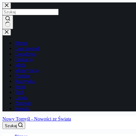
Przejdź
do
treści
Brak
wyników
Biznes
Dom i ogród
Doradztwo
Edukacja
Moda
Motoryzacja
Podróże
Rozrywka
Sport
Tech
Uroda
Zdrowie
Kontakt
Nowy Tomyśl - Nowości ze Świata
Szukaj