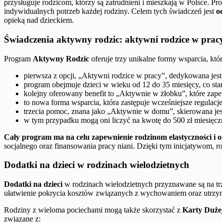
przysługuje rodzicom, którzy są zatrudnieni i mieszkają w Polsce. P
indywidualnych potrzeb każdej rodziny. Celem tych świadczeń jest
o
opieką nad dzieckiem.
Świadczenia aktywny rodzic: aktywni rodzice w pra
Program
Aktywny Rodzic
oferuje trzy unikalne formy wsparcia, kt
pierwsza z opcji, „Aktywni rodzice w pracy”, dedykowana je
program obejmuje dzieci w wieku od 12 do 35 miesięcy, co st
kolejny oferowany benefit to „Aktywnie w żłobku”, które zap
to nowa forma wsparcia, która zastępuje wcześniejsze regulacje
trzecia pomoc, znana jako „Aktywnie w domu”, skierowana jes
w tym przypadku mogą oni liczyć na kwotę do 500 zł miesięcz
Cały program ma na celu zapewnienie rodzinom elastyczności i 
socjalnego oraz finansowania pracy niani. Dzięki tym inicjatywom,
Dodatki na dzieci w rodzinach wielodzietnych
Dodatki na dzieci
w rodzinach wielodzietnych przyznawane są na tr
ułatwienie pokrycia kosztów związanych z wychowaniem oraz utrzy
Rodziny z wieloma pociechami mogą także skorzystać z
Karty Duże
związane z: