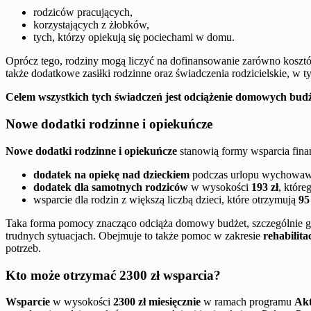
rodziców pracujących,
korzystających z żłobków,
tych, którzy opiekują się pociechami w domu.
Oprócz tego, rodziny mogą liczyć na dofinansowanie zarówno kosztó
także dodatkowe zasiłki rodzinne oraz świadczenia rodzicielskie, w 
Celem wszystkich tych świadczeń jest odciążenie domowych budżet
Nowe dodatki rodzinne i opiekuńcze
Nowe dodatki rodzinne i opiekuńcze
stanowią formy wsparcia fi
dodatek na opiekę nad dzieckiem
podczas urlopu wychowaw
dodatek dla samotnych rodziców
w wysokości
193 zł
, któr
wsparcie dla rodzin z większą liczbą dzieci, które otrzymują
95
Taka forma pomocy znacząco odciąża domowy budżet, szczególnie gdy 
trudnych sytuacjach. Obejmuje to także pomoc w zakresie
rehabilitac
potrzeb.
Kto może otrzymać 2300 zł wsparcia?
Wsparcie
w wysokości
2300 zł miesięcznie
w ramach programu
Ak