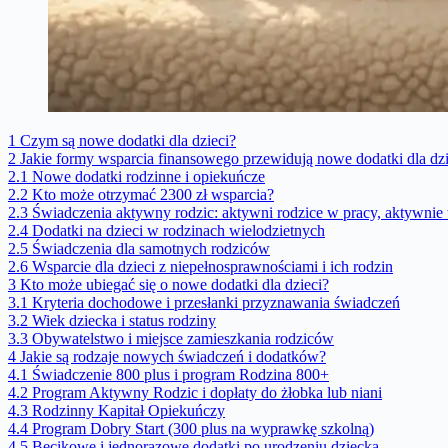
1
Czym są nowe dodatki dla dzieci?
2
Jakie formy wsparcia finansowego przewidują nowe dodatki dla dzi
2.1
Nowe dodatki rodzinne i opiekuńcze
2.2
Kto może otrzymać 2300 zł wsparcia?
2.3
Świadczenia aktywny rodzic: aktywni rodzice w pracy, aktywni
2.4
Dodatki na dzieci w rodzinach wielodzietnych
2.5
Świadczenia dla samotnych rodziców
2.6
Wsparcie dla dzieci z niepełnosprawnościami i ich rodzin
3
Kto może ubiegać się o nowe dodatki dla dzieci?
3.1
Kryteria dochodowe i przesłanki przyznawania świadczeń
3.2
Wiek dziecka i status rodziny
3.3
Obywatelstwo i miejsce zamieszkania rodziców
4
Jakie są rodzaje nowych świadczeń i dodatków?
4.1
Świadczenie 800 plus i program Rodzina 800+
4.2
Program Aktywny Rodzic i dopłaty do żłobka lub niani
4.3
Rodzinny Kapitał Opiekuńczy
4.4
Program Dobry Start (300 plus na wyprawkę szkolną)
4.5
Becikowe i jednorazowe dodatki po urodzeniu dziecka