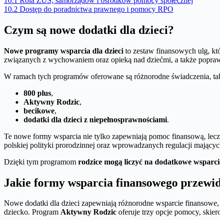
10.1
Rola ZUS, samorządów i ośrodków pomocy społecznej
10.2
Dostęp do poradnictwa prawnego i pomocy RPO
Czym są nowe dodatki dla dzieci?
Nowe programy wsparcia dla dzieci
to zestaw finansowych ulg, k
związanych z wychowaniem oraz opieką nad dziećmi, a także poprawa
W ramach tych programów oferowane są różnorodne świadczenia, tak
800 plus
,
Aktywny Rodzic
,
becikowe
,
dodatki dla dzieci z niepełnosprawnościami
.
Te nowe formy wsparcia nie tylko zapewniają pomoc finansową, lecz
polskiej polityki prorodzinnej oraz wprowadzanych regulacji mającyc
Dzięki tym programom
rodzice mogą liczyć na dodatkowe wsparci
Jakie formy wsparcia finansowego przewid
Nowe dodatki dla dzieci zapewniają różnorodne wsparcie finansowe,
dziecko. Program
Aktywny Rodzic
oferuje trzy opcje pomocy, skie