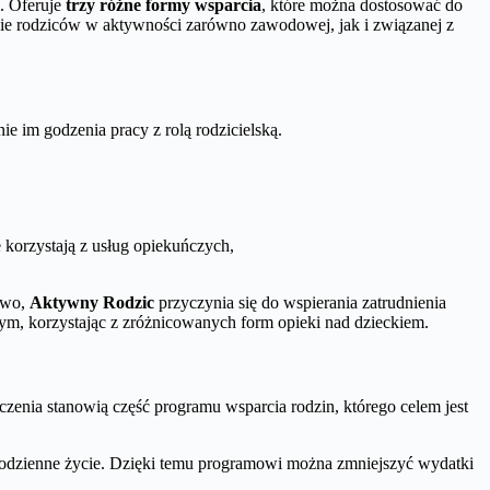
m. Oferuje
trzy różne formy wsparcia
, które można dostosować do
cie rodziców w aktywności zarówno zawodowej, jak i związanej z
e im godzenia pracy z rolą rodzicielską.
 korzystają z usług opiekuńczych,
owo,
Aktywny Rodzic
przyczynia się do wspierania zatrudnienia
ym, korzystając z zróżnicowanych form opieki nad dzieckiem.
czenia stanowią część programu wsparcia rodzin, którego celem jest
ch codzienne życie. Dzięki temu programowi można zmniejszyć wydatki