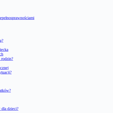
 niepełnosprawnościami
ą?
iecka
ach
a rodzin?
ecznej
tuacji?
datków?
 dla dzieci?