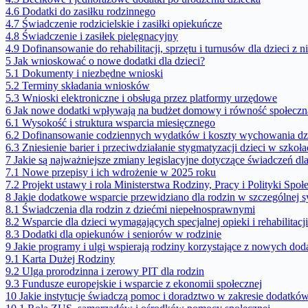
4.6
Dodatki do zasiłku rodzinnego
4.7
Świadczenie rodzicielskie i zasiłki opiekuńcze
4.8
Świadczenie i zasiłek pielęgnacyjny
4.9
Dofinansowanie do rehabilitacji, sprzętu i turnusów dla dzieci z
5
Jak wnioskować o nowe dodatki dla dzieci?
5.1
Dokumenty i niezbędne wnioski
5.2
Terminy składania wniosków
5.3
Wnioski elektroniczne i obsługa przez platformy urzędowe
6
Jak nowe dodatki wpływają na budżet domowy i równość społeczn
6.1
Wysokość i struktura wsparcia miesięcznego
6.2
Dofinansowanie codziennych wydatków i koszty wychowania dz
6.3
Zniesienie barier i przeciwdziałanie stygmatyzacji dzieci w szkoł
7
Jakie są najważniejsze zmiany legislacyjne dotyczące świadczeń dl
7.1
Nowe przepisy i ich wdrożenie w 2025 roku
7.2
Projekt ustawy i rola Ministerstwa Rodziny, Pracy i Polityki Społ
8
Jakie dodatkowe wsparcie przewidziano dla rodzin w szczególnej sy
8.1
Świadczenia dla rodzin z dziećmi niepełnosprawnymi
8.2
Wsparcie dla dzieci wymagających specjalnej opieki i rehabilitacji
8.3
Dodatki dla opiekunów i seniorów w rodzinie
9
Jakie programy i ulgi wspierają rodziny korzystające z nowych do
9.1
Karta Dużej Rodziny
9.2
Ulga prorodzinna i zerowy PIT dla rodzin
9.3
Fundusze europejskie i wsparcie z ekonomii społecznej
10
Jakie instytucje świadczą pomoc i doradztwo w zakresie dodatków