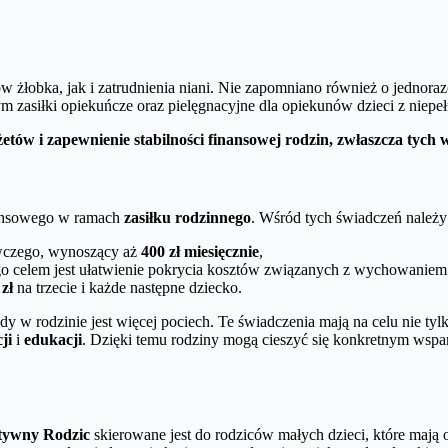
w żłobka, jak i zatrudnienia niani. Nie zapomniano również o jednor
tym zasiłki opiekuńcze oraz pielęgnacyjne dla opiekunów dzieci z niep
ów i zapewnienie stabilności finansowej rodzin, zwłaszcza tych w 
nansowego w ramach
zasiłku rodzinnego
. Wśród tych świadczeń należy
czego, wynoszący aż
400 zł miesięcznie
,
ego celem jest ułatwienie pokrycia kosztów związanych z wychowaniem
 zł
na trzecie i każde następne dziecko.
w rodzinie jest więcej pociech. Te świadczenia mają na celu nie tylk
ji
i
edukacji
. Dzięki temu rodziny mogą cieszyć się konkretnym wspa
tywny Rodzic
skierowane jest do rodziców małych dzieci, które mają