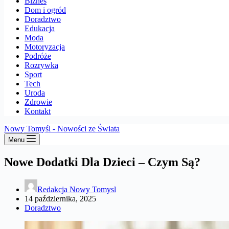
Biznes
Dom i ogród
Doradztwo
Edukacja
Moda
Motoryzacja
Podróże
Rozrywka
Sport
Tech
Uroda
Zdrowie
Kontakt
Nowy Tomyśl - Nowości ze Świata
Menu
Nowe Dodatki Dla Dzieci – Czym Są?
Redakcja Nowy Tomysl
14 października, 2025
Doradztwo