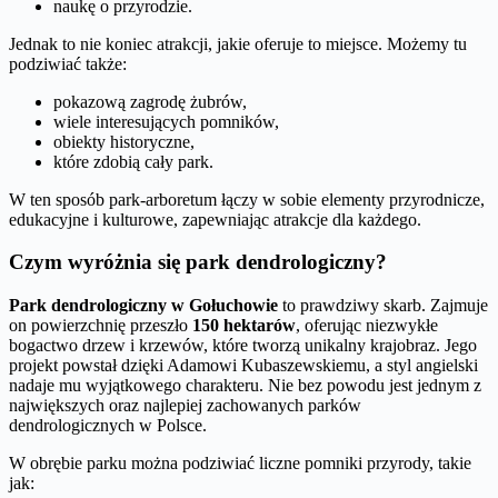
naukę o przyrodzie.
Jednak to nie koniec atrakcji, jakie oferuje to miejsce. Możemy tu
podziwiać także:
pokazową zagrodę żubrów,
wiele interesujących pomników,
obiekty historyczne,
które zdobią cały park.
W ten sposób park-arboretum łączy w sobie elementy przyrodnicze,
edukacyjne i kulturowe, zapewniając atrakcje dla każdego.
Czym wyróżnia się park dendrologiczny?
Park dendrologiczny w Gołuchowie
to prawdziwy skarb. Zajmuje
on powierzchnię przeszło
150 hektarów
, oferując niezwykłe
bogactwo drzew i krzewów, które tworzą unikalny krajobraz. Jego
projekt powstał dzięki Adamowi Kubaszewskiemu, a styl angielski
nadaje mu wyjątkowego charakteru. Nie bez powodu jest jednym z
największych oraz najlepiej zachowanych parków
dendrologicznych w Polsce.
W obrębie parku można podziwiać liczne pomniki przyrody, takie
jak: