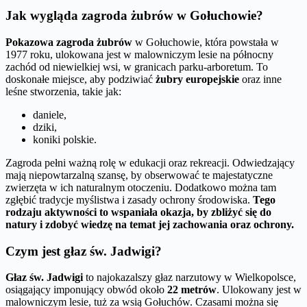
Jak wygląda zagroda żubrów w Gołuchowie?
Pokazowa zagroda żubrów
w Gołuchowie, która powstała w
1977 roku, ulokowana jest w malowniczym lesie na północny
zachód od niewielkiej wsi, w granicach parku-arboretum. To
doskonałe miejsce, aby podziwiać
żubry europejskie
oraz inne
leśne stworzenia, takie jak:
daniele,
dziki,
koniki polskie.
Zagroda pełni ważną rolę w edukacji oraz rekreacji. Odwiedzający
mają niepowtarzalną szansę, by obserwować te majestatyczne
zwierzęta w ich naturalnym otoczeniu. Dodatkowo można tam
zgłębić tradycje myślistwa i zasady ochrony środowiska.
Tego
rodzaju aktywności to wspaniała okazja, by zbliżyć się do
natury i zdobyć wiedzę na temat jej zachowania oraz ochrony.
Czym jest głaz św. Jadwigi?
Głaz św. Jadwigi
to najokazalszy głaz narzutowy w Wielkopolsce,
osiągający imponujący obwód około
22 metrów
. Ulokowany jest w
malowniczym lesie, tuż za wsią Gołuchów. Czasami można się