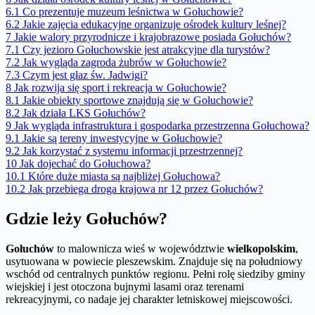
6.1
Co prezentuje muzeum leśnictwa w Gołuchowie?
6.2
Jakie zajęcia edukacyjne organizuje ośrodek kultury leśnej?
7
Jakie walory przyrodnicze i krajobrazowe posiada Gołuchów?
7.1
Czy jezioro Gołuchowskie jest atrakcyjne dla turystów?
7.2
Jak wygląda zagroda żubrów w Gołuchowie?
7.3
Czym jest głaz św. Jadwigi?
8
Jak rozwija się sport i rekreacja w Gołuchowie?
8.1
Jakie obiekty sportowe znajdują się w Gołuchowie?
8.2
Jak działa LKS Gołuchów?
9
Jak wygląda infrastruktura i gospodarka przestrzenna Gołuchowa?
9.1
Jakie są tereny inwestycyjne w Gołuchowie?
9.2
Jak korzystać z systemu informacji przestrzennej?
10
Jak dojechać do Gołuchowa?
10.1
Które duże miasta są najbliżej Gołuchowa?
10.2
Jak przebiega droga krajowa nr 12 przez Gołuchów?
Gdzie leży Gołuchów?
Gołuchów
to malownicza wieś w województwie
wielkopolskim
,
usytuowana w powiecie pleszewskim. Znajduje się na południowy
wschód od centralnych punktów regionu. Pełni rolę siedziby gminy
wiejskiej i jest otoczona bujnymi lasami oraz terenami
rekreacyjnymi, co nadaje jej charakter letniskowej miejscowości.