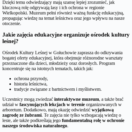
Dzięki temu odwiedzający mają szansę lepiej zrozumieć, jak
kluczową rolę odgrywają lasy i ich ochrona w regionie
Wielkopolski. Muzeum pełni również ważną funkcję edukacyjną,
propagując wiedzę na temat leśnictwa oraz jego wpływu na nasze
otoczenie.
Jakie zajęcia edukacyjne organizuje ośrodek kultury
leśnej?
Ośrodek Kultury Leśnej w Gołuchowie zaprasza do odkrywania
bogatej oferty edukacyjnej, która obejmuje różnorodne warsztaty
przeznaczone dla dzieci, młodzieży oraz dorosłych. Program
koncentruje się na istotnych tematach, takich jak:
ochrona przyrody,
historia leśnictwa,
tradycje związane z bartnictwem i myślistwem.
Uczestnicy mogą zwiedzać
interaktywne muzeum
, a także brać
udział w
fascynujących lekcjach w terenie
organizowanych w
arboretum. Dodatkowo, mają okazję odwiedzić
wyjątkową
zagrodę ze żubrami
. Te zajęcia nie tylko wzbogacają wiedzę o
lesie, ale także podkreślają jego
fundamentalną rolę w ochronie
naszego środowiska naturalnego
.