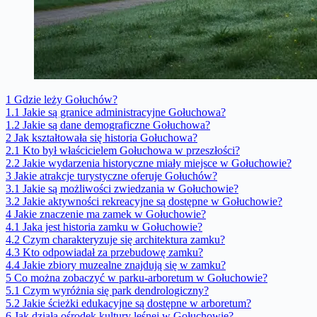
1
Gdzie leży Gołuchów?
1.1
Jakie są granice administracyjne Gołuchowa?
1.2
Jakie są dane demograficzne Gołuchowa?
2
Jak kształtowała się historia Gołuchowa?
2.1
Kto był właścicielem Gołuchowa w przeszłości?
2.2
Jakie wydarzenia historyczne miały miejsce w Gołuchowie?
3
Jakie atrakcje turystyczne oferuje Gołuchów?
3.1
Jakie są możliwości zwiedzania w Gołuchowie?
3.2
Jakie aktywności rekreacyjne są dostępne w Gołuchowie?
4
Jakie znaczenie ma zamek w Gołuchowie?
4.1
Jaka jest historia zamku w Gołuchowie?
4.2
Czym charakteryzuje się architektura zamku?
4.3
Kto odpowiadał za przebudowę zamku?
4.4
Jakie zbiory muzealne znajdują się w zamku?
5
Co można zobaczyć w parku-arboretum w Gołuchowie?
5.1
Czym wyróżnia się park dendrologiczny?
5.2
Jakie ścieżki edukacyjne są dostępne w arboretum?
6
Jak działa ośrodek kultury leśnej w Gołuchowie?