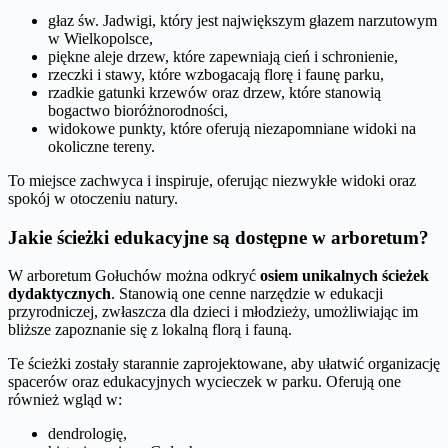
głaz św. Jadwigi, który jest największym głazem narzutowym
w Wielkopolsce,
piękne aleje drzew, które zapewniają cień i schronienie,
rzeczki i stawy, które wzbogacają florę i faunę parku,
rzadkie gatunki krzewów oraz drzew, które stanowią
bogactwo bioróżnorodności,
widokowe punkty, które oferują niezapomniane widoki na
okoliczne tereny.
To miejsce zachwyca i inspiruje, oferując niezwykłe widoki oraz
spokój w otoczeniu natury.
Jakie ścieżki edukacyjne są dostępne w arboretum?
W arboretum Gołuchów można odkryć
osiem unikalnych ścieżek
dydaktycznych
. Stanowią one cenne narzędzie w edukacji
przyrodniczej, zwłaszcza dla dzieci i młodzieży, umożliwiając im
bliższe zapoznanie się z lokalną florą i fauną.
Te ścieżki zostały starannie zaprojektowane, aby ułatwić organizację
spacerów oraz edukacyjnych wycieczek w parku. Oferują one
również wgląd w:
dendrologię,