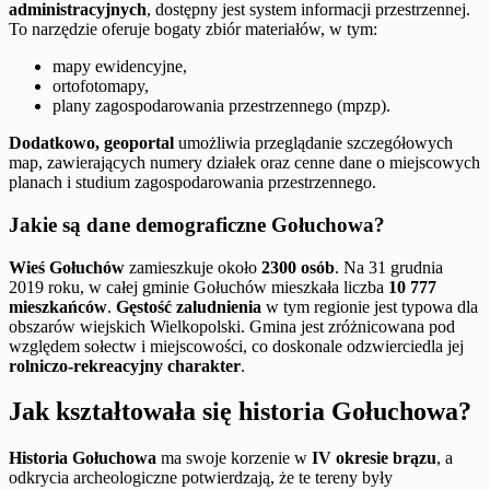
administracyjnych
, dostępny jest system informacji przestrzennej.
To narzędzie oferuje bogaty zbiór materiałów, w tym:
mapy ewidencyjne,
ortofotomapy,
plany zagospodarowania przestrzennego (mpzp).
Dodatkowo, geoportal
umożliwia przeglądanie szczegółowych
map, zawierających numery działek oraz cenne dane o miejscowych
planach i studium zagospodarowania przestrzennego.
Jakie są dane demograficzne Gołuchowa?
Wieś Gołuchów
zamieszkuje około
2300 osób
. Na 31 grudnia
2019 roku, w całej gminie Gołuchów mieszkała liczba
10 777
mieszkańców
.
Gęstość zaludnienia
w tym regionie jest typowa dla
obszarów wiejskich Wielkopolski. Gmina jest zróżnicowana pod
względem sołectw i miejscowości, co doskonale odzwierciedla jej
rolniczo-rekreacyjny charakter
.
Jak kształtowała się historia Gołuchowa?
Historia Gołuchowa
ma swoje korzenie w
IV okresie brązu
, a
odkrycia archeologiczne potwierdzają, że te tereny były