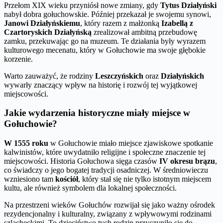
Przełom XIX wieku przyniósł nowe zmiany, gdy
Tytus Działyński
nabył dobra gołuchowskie. Później przekazał je swojemu synowi,
Janowi Działyńskiemu
, który razem z małżonką
Izabellą z
Czartoryskich Działyńską
zrealizował ambitną przebudowę
zamku, przekuwając go na muzeum. Te działania były wyrazem
kulturowego mecenatu, który w Gołuchowie ma swoje głębokie
korzenie.
Warto zauważyć, że rodziny
Leszczyńskich
oraz
Działyńskich
wywarły znaczący wpływ na historię i rozwój tej wyjątkowej
miejscowości.
Jakie wydarzenia historyczne miały miejsce w
Gołuchowie?
W 1555 roku
w Gołuchowie miało miejsce zjawiskowe spotkanie
kalwinistów, które uwydatniło religijne i społeczne znaczenie tej
miejscowości. Historia Gołuchowa sięga czasów
IV okresu brązu
,
co świadczy o jego bogatej tradycji osadniczej. W średniowieczu
wzniesiono tam
kościół
, który stał się nie tylko istotnym miejscem
kultu, ale również symbolem dla lokalnej społeczności.
Na przestrzeni wieków Gołuchów rozwijał się jako ważny ośrodek
rezydencjonalny i kulturalny, związany z wpływowymi rodzinami
szlacheckimi. To dzieciństwo tych rodzin przyczyniło się do