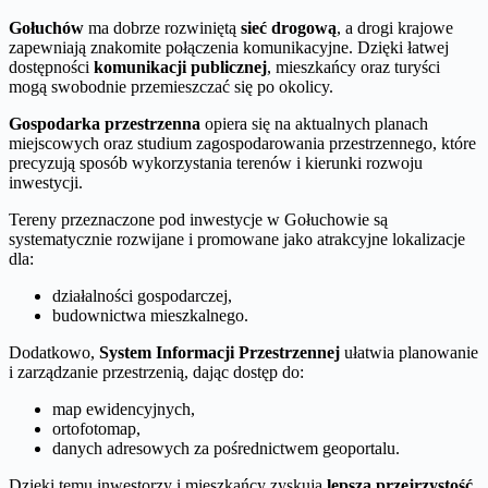
Gołuchów
ma dobrze rozwiniętą
sieć drogową
, a drogi krajowe
zapewniają znakomite połączenia komunikacyjne. Dzięki łatwej
dostępności
komunikacji publicznej
, mieszkańcy oraz turyści
mogą swobodnie przemieszczać się po okolicy.
Gospodarka przestrzenna
opiera się na aktualnych planach
miejscowych oraz studium zagospodarowania przestrzennego, które
precyzują sposób wykorzystania terenów i kierunki rozwoju
inwestycji.
Tereny przeznaczone pod inwestycje w Gołuchowie są
systematycznie rozwijane i promowane jako atrakcyjne lokalizacje
dla:
działalności gospodarczej,
budownictwa mieszkalnego.
Dodatkowo,
System Informacji Przestrzennej
ułatwia planowanie
i zarządzanie przestrzenią, dając dostęp do:
map ewidencyjnych,
ortofotomap,
danych adresowych za pośrednictwem geoportalu.
Dzięki temu inwestorzy i mieszkańcy zyskują
lepszą przejrzystość