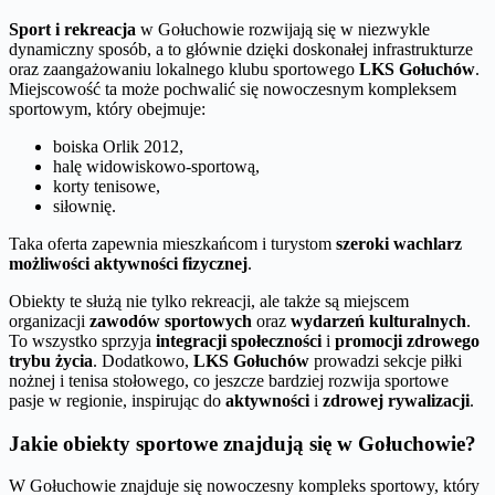
Sport i rekreacja
w Gołuchowie rozwijają się w niezwykle
dynamiczny sposób, a to głównie dzięki doskonałej infrastrukturze
oraz zaangażowaniu lokalnego klubu sportowego
LKS Gołuchów
.
Miejscowość ta może pochwalić się nowoczesnym kompleksem
sportowym, który obejmuje:
boiska Orlik 2012,
halę widowiskowo-sportową,
korty tenisowe,
siłownię.
Taka oferta zapewnia mieszkańcom i turystom
szeroki wachlarz
możliwości aktywności fizycznej
.
Obiekty te służą nie tylko rekreacji, ale także są miejscem
organizacji
zawodów sportowych
oraz
wydarzeń kulturalnych
.
To wszystko sprzyja
integracji społeczności
i
promocji zdrowego
trybu życia
. Dodatkowo,
LKS Gołuchów
prowadzi sekcje piłki
nożnej i tenisa stołowego, co jeszcze bardziej rozwija sportowe
pasje w regionie, inspirując do
aktywności
i
zdrowej rywalizacji
.
Jakie obiekty sportowe znajdują się w Gołuchowie?
W Gołuchowie znajduje się nowoczesny kompleks sportowy, który