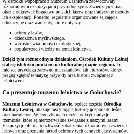
W ośrodku współprace z Muzeum Leśnictwa zaowocowały
różnorodnymi ekspozycjami przyrodniczymi. Zwiedzający mają
okazję odkrywać bogactwo polskich lasów oraz tradycyjne metody
ich eksploatacji. Ponadto, regularnie organizowane są zajęcia
edukacyjne oraz warsztaty, które dotyczą:
ochrony lasów,
dziedzictwa myśliwskiego,
wzrostu świadomości ekologicznej,
popularyzacji wiedzy na temat leśnictwa.
Dzięki tym różnorodnym działaniom, Ośrodek Kultury Leśnej
stał się istotnym punktem na kulturalnej mapie regionu.
To
miejsce przyciąga zarówno mieszkańców, jak i turystów, którzy
pragną zgłębić tematykę przyrody oraz historii związanej z
leśnictwem.
Co prezentuje muzeum leśnictwa w Gołuchowie?
Muzeum Leśnictwa w Gołuchowie
, będące częścią
Ośrodka
Kultury Leśnej
, ukazuje fascynującą historię gospodarki leśnej
oraz bartnictwa. W jego zbiorach można odkryć tradycje i
rzemiosła, które są nierozerwalnie związane z naszymi lasami.
Ekspozycje oferują możliwość zobaczenia różnorodnych zwierząt
leśnych oraz poznania metod ochrony tych cennych ekosystemów.