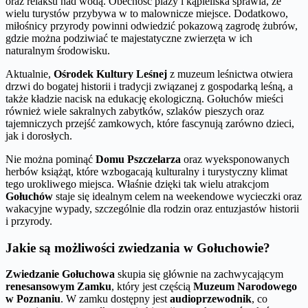
oraz relaksu nad wodą. Obecność plaży i kąpieliska sprawia, że
wielu turystów przybywa w to malownicze miejsce. Dodatkowo,
miłośnicy przyrody powinni odwiedzić pokazową zagrodę żubrów,
gdzie można podziwiać te majestatyczne zwierzęta w ich
naturalnym środowisku.
Aktualnie,
Ośrodek Kultury Leśnej
z muzeum leśnictwa otwiera
drzwi do bogatej historii i tradycji związanej z gospodarką leśną, a
także kładzie nacisk na edukację ekologiczną. Gołuchów mieści
również wiele sakralnych zabytków, szlaków pieszych oraz
tajemniczych przejść zamkowych, które fascynują zarówno dzieci,
jak i dorosłych.
Nie można pominąć
Domu Pszczelarza
oraz wyeksponowanych
herbów książąt, które wzbogacają kulturalny i turystyczny klimat
tego urokliwego miejsca. Właśnie dzięki tak wielu atrakcjom
Gołuchów
staje się idealnym celem na weekendowe wycieczki oraz
wakacyjne wypady, szczególnie dla rodzin oraz entuzjastów historii
i przyrody.
Jakie są możliwości zwiedzania w Gołuchowie?
Zwiedzanie Gołuchowa
skupia się głównie na zachwycającym
renesansowym Zamku
, który jest częścią
Muzeum Narodowego
w Poznaniu
. W zamku dostępny jest
audioprzewodnik
, co