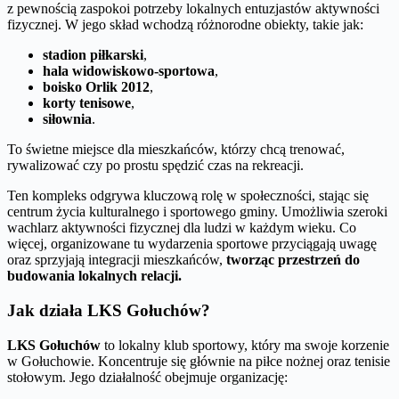
z pewnością zaspokoi potrzeby lokalnych entuzjastów aktywności
fizycznej. W jego skład wchodzą różnorodne obiekty, takie jak:
stadion piłkarski
,
hala widowiskowo-sportowa
,
boisko Orlik 2012
,
korty tenisowe
,
siłownia
.
To świetne miejsce dla mieszkańców, którzy chcą trenować,
rywalizować czy po prostu spędzić czas na rekreacji.
Ten kompleks odgrywa kluczową rolę w społeczności, stając się
centrum życia kulturalnego i sportowego gminy. Umożliwia szeroki
wachlarz aktywności fizycznej dla ludzi w każdym wieku. Co
więcej, organizowane tu wydarzenia sportowe przyciągają uwagę
oraz sprzyjają integracji mieszkańców,
tworząc przestrzeń do
budowania lokalnych relacji.
Jak działa LKS Gołuchów?
LKS Gołuchów
to lokalny klub sportowy, który ma swoje korzenie
w Gołuchowie. Koncentruje się głównie na piłce nożnej oraz tenisie
stołowym. Jego działalność obejmuje organizację: