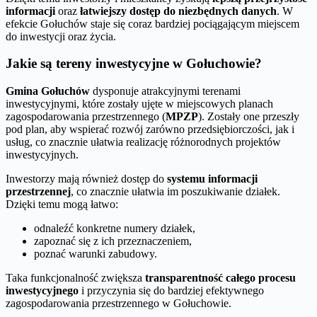
informacji
oraz
łatwiejszy dostęp do niezbędnych danych
. W
efekcie Gołuchów staje się coraz bardziej pociągającym miejscem
do inwestycji oraz życia.
Jakie są tereny inwestycyjne w Gołuchowie?
Gmina Gołuchów
dysponuje atrakcyjnymi terenami
inwestycyjnymi, które zostały ujęte w miejscowych planach
zagospodarowania przestrzennego (
MPZP
). Zostały one przeszły
pod plan, aby wspierać rozwój zarówno przedsiębiorczości, jak i
usług, co znacznie ułatwia realizację różnorodnych projektów
inwestycyjnych.
Inwestorzy mają również dostęp do
systemu informacji
przestrzennej
, co znacznie ułatwia im poszukiwanie działek.
Dzięki temu mogą łatwo:
odnaleźć konkretne numery działek,
zapoznać się z ich przeznaczeniem,
poznać warunki zabudowy.
Taka funkcjonalność zwiększa
transparentność całego procesu
inwestycyjnego
i przyczynia się do bardziej efektywnego
zagospodarowania przestrzennego w Gołuchowie.