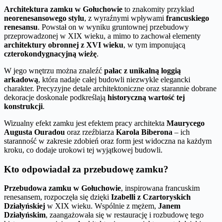
Architektura zamku w Gołuchowie
to znakomity przykład
neorenesansowego stylu
, z wyraźnymi wpływami
francuskiego
renesansu
. Powstał on w wyniku gruntownej przebudowy
przeprowadzonej w XIX wieku, a mimo to zachował elementy
architektury obronnej z XVI wieku
, w tym imponującą
czterokondygnacyjną wieżę
.
W jego wnętrzu można znaleźć
pałac z unikalną loggią
arkadową
, która nadaje całej budowli niezwykle elegancki
charakter. Precyzyjne detale architektoniczne oraz starannie dobrane
dekoracje doskonale podkreślają
historyczną wartość tej
konstrukcji
.
Wizualny efekt zamku jest efektem pracy architekta
Maurycego
Augusta Ouradou
oraz rzeźbiarza
Karola Biberona
– ich
staranność w zakresie zdobień oraz form jest widoczna na każdym
kroku, co dodaje urokowi tej wyjątkowej budowli.
Kto odpowiadał za przebudowę zamku?
Przebudowa zamku w Gołuchowie
, inspirowana francuskim
renesansem, rozpoczęła się dzięki
Izabelli z Czartoryskich
Działyńskiej
w XIX wieku. Wspólnie z mężem,
Janem
Działyńskim
, zaangażowała się w restaurację i rozbudowę tego