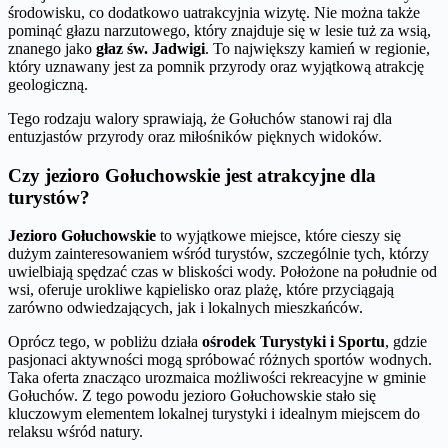
środowisku, co dodatkowo uatrakcyjnia wizytę. Nie można także
pominąć głazu narzutowego, który znajduje się w lesie tuż za wsią,
znanego jako
głaz św. Jadwigi
. To największy kamień w regionie,
który uznawany jest za pomnik przyrody oraz wyjątkową atrakcję
geologiczną.
Tego rodzaju walory sprawiają, że Gołuchów stanowi raj dla
entuzjastów przyrody oraz miłośników pięknych widoków.
Czy jezioro Gołuchowskie jest atrakcyjne dla
turystów?
Jezioro Gołuchowskie
to wyjątkowe miejsce, które cieszy się
dużym zainteresowaniem wśród turystów, szczególnie tych, którzy
uwielbiają spędzać czas w bliskości wody. Położone na południe od
wsi, oferuje urokliwe kąpielisko oraz plażę, które przyciągają
zarówno odwiedzających, jak i lokalnych mieszkańców.
Oprócz tego, w pobliżu działa
ośrodek Turystyki i Sportu
, gdzie
pasjonaci aktywności mogą spróbować różnych sportów wodnych.
Taka oferta znacząco urozmaica możliwości rekreacyjne w gminie
Gołuchów. Z tego powodu jezioro Gołuchowskie stało się
kluczowym elementem lokalnej turystyki i idealnym miejscem do
relaksu wśród natury.