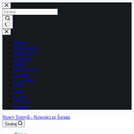
Przejdź
do
treści
Brak
wyników
Biznes
Dom i ogród
Doradztwo
Edukacja
Moda
Motoryzacja
Podróże
Rozrywka
Sport
Tech
Uroda
Zdrowie
Kontakt
Nowy Tomyśl - Nowości ze Świata
Szukaj