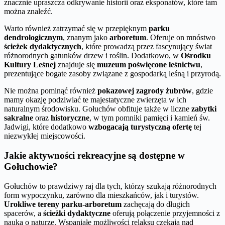
znacznie upraszcza odkrywanie historii oraz eksponatów, które tam
można znaleźć.
Warto również zatrzymać się w przepięknym
parku
dendrologicznym
, znanym jako
arboretum
. Oferuje on mnóstwo
ścieżek dydaktycznych
, które prowadzą przez fascynujący świat
różnorodnych gatunków drzew i roślin. Dodatkowo, w
Ośrodku
Kultury Leśnej
znajduje się
muzeum poświęcone leśnictwu
,
prezentujące bogate zasoby związane z gospodarką leśną i przyrodą.
Nie można pominąć również
pokazowej zagrody żubrów
, gdzie
mamy okazję podziwiać te majestatyczne zwierzęta w ich
naturalnym środowisku. Gołuchów obfituje także w liczne
zabytki
sakralne
oraz
historyczne
, w tym pomniki pamięci i kamień św.
Jadwigi, które dodatkowo
wzbogacają turystyczną ofertę
tej
niezwykłej miejscowości.
Jakie aktywności rekreacyjne są dostępne w
Gołuchowie?
Gołuchów to prawdziwy raj dla tych, którzy szukają różnorodnych
form wypoczynku, zarówno dla mieszkańców, jak i turystów.
Urokliwe tereny parku-arboretum
zachęcają do długich
spacerów, a
ścieżki dydaktyczne
oferują połączenie przyjemności z
nauką o naturze. Wspaniałe możliwości relaksu czekają nad