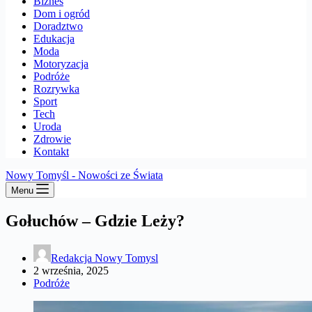
Biznes
Dom i ogród
Doradztwo
Edukacja
Moda
Motoryzacja
Podróże
Rozrywka
Sport
Tech
Uroda
Zdrowie
Kontakt
Nowy Tomyśl - Nowości ze Świata
Menu
Gołuchów – Gdzie Leży?
Redakcja Nowy Tomysl
2 września, 2025
Podróże