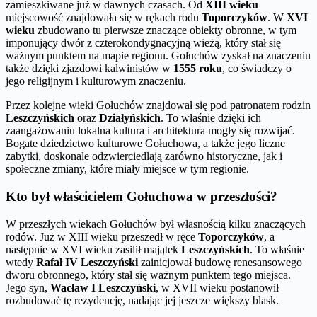
zamieszkiwane już w dawnych czasach. Od
XIII wieku
miejscowość znajdowała się w rękach rodu
Toporczyków
. W
XVI
wieku
zbudowano tu pierwsze znaczące obiekty obronne, w tym
imponujący dwór z czterokondygnacyjną wieżą, który stał się
ważnym punktem na mapie regionu. Gołuchów zyskał na znaczeniu
także dzięki zjazdowi kalwinistów w
1555 roku
, co świadczy o
jego religijnym i kulturowym znaczeniu.
Przez kolejne wieki Gołuchów znajdował się pod patronatem rodzin
Leszczyńskich
oraz
Działyńskich
. To właśnie dzięki ich
zaangażowaniu lokalna kultura i architektura mogły się rozwijać.
Bogate dziedzictwo kulturowe Gołuchowa, a także jego liczne
zabytki, doskonale odzwierciedlają zarówno historyczne, jak i
społeczne zmiany, które miały miejsce w tym regionie.
Kto był właścicielem Gołuchowa w przeszłości?
W przeszłych wiekach Gołuchów był własnością kilku znaczących
rodów. Już w XIII wieku przeszedł w ręce
Toporczyków
, a
następnie w XVI wieku zasilił majątek
Leszczyńskich
. To właśnie
wtedy
Rafał IV Leszczyński
zainicjował budowę renesansowego
dworu obronnego, który stał się ważnym punktem tego miejsca.
Jego syn,
Wacław I Leszczyński
, w XVII wieku postanowił
rozbudować tę rezydencję, nadając jej jeszcze większy blask.