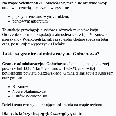
Na mapie
Wielkopolski
Gołuchów wyróżnia się nie tylko swoją
urokliwą scenerią, ale przede wszystkim:
pięknym renesansowym zamkiem,
parkowym arboretum.
Te atrakcje przyciągają turystów z różnych zakątków kraju.
Otoczenie zieleni oraz spokojna atmosfera sprawiają, że zarówno
mieszkańcy
Wielkopolski
, jak i przyjezdni chętnie spędzają tutaj
czas, poszukując wypoczynku i relaksu.
Jakie są granice administracyjne Gołuchowa?
Granice administracyjne Gołuchowa
obejmują gminę o łącznej
powierzchni
135,45 km²
, co stanowi
19,03%
całkowitej
powierzchni powiatu pleszewskiego. Gmina ta sąsiaduje z Kaliszem
oraz gminami:
Blizanów,
Nowe Skalmierzyce,
Ostrów Wielkopolski.
Dzięki temu tworzy interesujące połączenia na mapie regionu.
Dla tych, którzy chcą zgłębić szczegóły granic