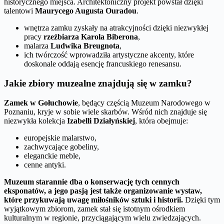
historycznego miejsca. Architektoniczny projekt powstał dzięki
talentowi
Maurycego Augusta Ouradou
.
wnętrza zamku zyskały na atrakcyjności dzięki niezwykłej
pracy
rzeźbiarza Karola Biberona
,
malarza
Ludwika Breugnota
,
ich twórczość wprowadziła artystyczne akcenty, które
doskonale oddają esencję francuskiego renesansu.
Jakie zbiory muzealne znajdują się w zamku?
Zamek w Gołuchowie
, będący częścią Muzeum Narodowego w
Poznaniu, kryje w sobie wiele skarbów. Wśród nich znajduje się
niezwykła kolekcja
Izabelli Działyńskiej
, która obejmuje:
europejskie malarstwo,
zachwycające gobeliny,
eleganckie meble,
cenne antyki.
Muzeum starannie dba o konserwację tych cennych
eksponatów, a jego pasją jest także organizowanie wystaw,
które przykuwają uwagę miłośników sztuki i historii.
Dzięki tym
wyjątkowym zbiorom, zamek stał się istotnym ośrodkiem
kulturalnym w regionie, przyciągającym wielu zwiedzających.