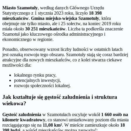
Miasto Szamotuły
, według danych Głównego Urzędu
Statystycznego z 1 stycznia 2023 roku, liczyło
18 398
mieszkańców
.
Gmina miejsko-wiejska Szamotuły
, która
obejmuje nie tylko miasto, ale i 25 sołectw, na koniec 2019 roku
miała około
30 251 mieszkańców
. Liczba ta podkreśla znaczenie
Szamotuł jako kluczowego ośrodka administracyjnego i
ekonomicznego w regionie.
Ponadto, obserwowany wzrost liczby ludności w ostatnich latach
jest oznaką rozwoju tego obszaru. Szamotuły stają się coraz bardziej
atrakcyjne dla nowych mieszkańców, co z kolei stwarza ciekawe
możliwości dla:
lokalnego rynku pracy,
potencjalnych inwestycji,
rozwoju społeczności lokalnej.
Jak kształtuje się gęstość zaludnienia i struktura
wiekowa?
Gęstość zaludnienia
w Szamotułach oscyluje wokół
1 660 osób na
kilometr kwadratowy
, co stanowi umiarkowany poziom dla miasta
rozciągającego się na
11,08 km²
. W mieście zamieszkuje około
18
398 ludzi
, a wśród mieszkańców można zauważyć: