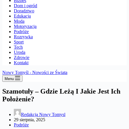
Biznes
Dom i ogród
Doradztwo
Edukacja
Moda
Motoryzacja
Podróże
Rozrywka
Sport
Tech
Uroda
Zdrowie
Kontakt
Nowy Tomyśl - Nowości ze Świata
Menu
Szamotuły – Gdzie Leżą I Jakie Jest Ich
Położenie?
Redakcja Nowy Tomysl
29 sierpnia, 2025
Podróże