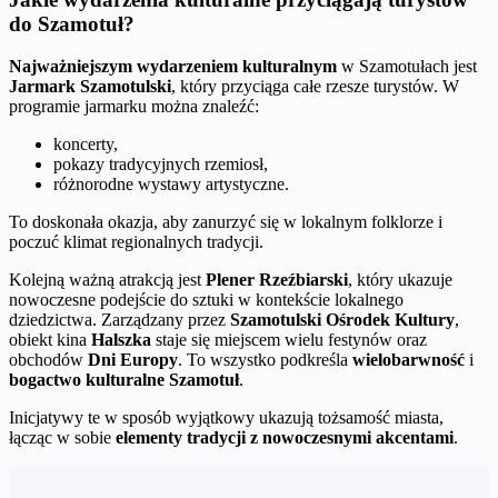
do Szamotuł?
Najważniejszym wydarzeniem kulturalnym
w Szamotułach jest
Jarmark Szamotulski
, który przyciąga całe rzesze turystów. W
programie jarmarku można znaleźć:
koncerty,
pokazy tradycyjnych rzemiosł,
różnorodne wystawy artystyczne.
To doskonała okazja, aby zanurzyć się w lokalnym folklorze i
poczuć klimat regionalnych tradycji.
Kolejną ważną atrakcją jest
Plener Rzeźbiarski
, który ukazuje
nowoczesne podejście do sztuki w kontekście lokalnego
dziedzictwa. Zarządzany przez
Szamotulski Ośrodek Kultury
,
obiekt kina
Halszka
staje się miejscem wielu festynów oraz
obchodów
Dni Europy
. To wszystko podkreśla
wielobarwność
i
bogactwo kulturalne Szamotuł
.
Inicjatywy te w sposób wyjątkowy ukazują tożsamość miasta,
łącząc w sobie
elementy tradycji z nowoczesnymi akcentami
.