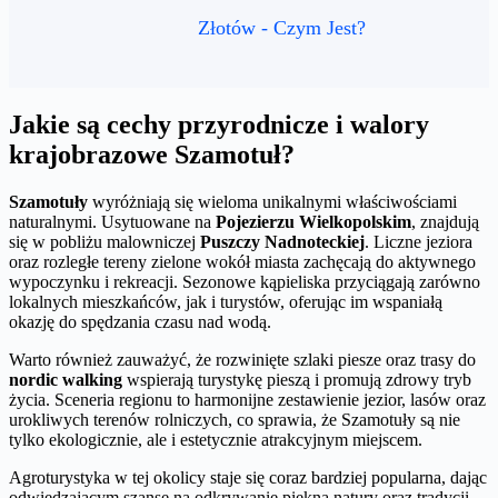
Złotów - Czym Jest?
Jakie są cechy przyrodnicze i walory
krajobrazowe Szamotuł?
Szamotuły
wyróżniają się wieloma unikalnymi właściwościami
naturalnymi. Usytuowane na
Pojezierzu Wielkopolskim
, znajdują
się w pobliżu malowniczej
Puszczy Nadnoteckiej
. Liczne jeziora
oraz rozległe tereny zielone wokół miasta zachęcają do aktywnego
wypoczynku i rekreacji. Sezonowe kąpieliska przyciągają zarówno
lokalnych mieszkańców, jak i turystów, oferując im wspaniałą
okazję do spędzania czasu nad wodą.
Warto również zauważyć, że rozwinięte szlaki piesze oraz trasy do
nordic walking
wspierają turystykę pieszą i promują zdrowy tryb
życia. Sceneria regionu to harmonijne zestawienie jezior, lasów oraz
urokliwych terenów rolniczych, co sprawia, że Szamotuły są nie
tylko ekologicznie, ale i estetycznie atrakcyjnym miejscem.
Agroturystyka w tej okolicy staje się coraz bardziej popularna, dając
odwiedzającym szansę na odkrywanie piękna natury oraz tradycji