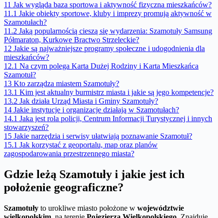
11
Jak wygląda baza sportowa i aktywność fizyczna mieszkańców?
11.1
Jakie obiekty sportowe, kluby i imprezy promują aktywność w
Szamotułach?
11.2
Jaką popularnością cieszą się wydarzenia: Szamotuły Samsung
Półmaraton, Kurkowe Bractwo Strzeleckie?
12
Jakie są najważniejsze programy społeczne i udogodnienia dla
mieszkańców?
12.1
Na czym polega Karta Dużej Rodziny i Karta Mieszkańca
Szamotuł?
13
Kto zarządza miastem Szamotuły?
13.1
Kim jest aktualny burmistrz miasta i jakie są jego kompetencje?
13.2
Jak działa Urząd Miasta i Gminy Szamotuły?
14
Jakie instytucje i organizacje działają w Szamotułach?
14.1
Jaka jest rola policji, Centrum Informacji Turystycznej i innych
stowarzyszeń?
15
Jakie narzędzia i serwisy ułatwiają poznawanie Szamotuł?
15.1
Jak korzystać z geoportalu, map oraz planów
zagospodarowania przestrzennego miasta?
Gdzie leżą Szamotuły i jakie jest ich
położenie geograficzne?
Szamotuły
to urokliwe miasto położone w
województwie
wielkopolskim
, na terenie
Pojezierza Wielkopolskiego
. Znajduje