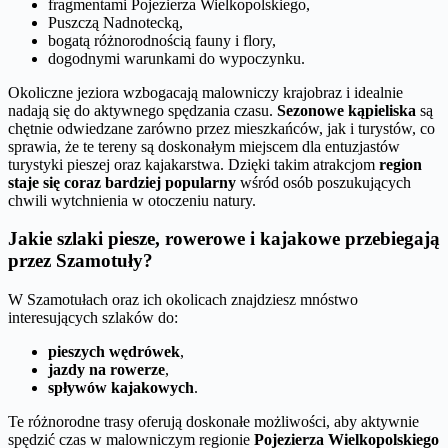
fragmentami Pojezierza Wielkopolskiego,
Puszczą Nadnotecką,
bogatą różnorodnością fauny i flory,
dogodnymi warunkami do wypoczynku.
Okoliczne jeziora wzbogacają malowniczy krajobraz i idealnie
nadają się do aktywnego spędzania czasu.
Sezonowe kąpieliska
są
chętnie odwiedzane zarówno przez mieszkańców, jak i turystów, co
sprawia, że te tereny są doskonałym miejscem dla entuzjastów
turystyki pieszej oraz kajakarstwa. Dzięki takim atrakcjom
region
staje się coraz bardziej popularny
wśród osób poszukujących
chwili wytchnienia w otoczeniu natury.
Jakie szlaki piesze, rowerowe i kajakowe przebiegają
przez Szamotuły?
W Szamotułach oraz ich okolicach znajdziesz mnóstwo
interesujących szlaków do:
pieszych wędrówek
,
jazdy na rowerze
,
spływów kajakowych
.
Te różnorodne trasy oferują doskonałe możliwości, aby aktywnie
spędzić czas w malowniczym regionie
Pojezierza Wielkopolskiego