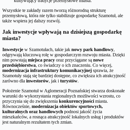
kultywujący tradycje przemysłowe miasta.
Wszystkie te zakłady razem tworzą różnorodną strukturę
przemysłową, która nie tylko stabilizuje gospodarkę Szamotuł, ale
także wspiera jej dalszy rozwój.
Jak inwestycje wpływają na dzisiejszą gospodarkę
miasta?
Inwestycje
w Szamotułach, takie jak
nowy park handlowy
,
odgrywają kluczową rolę w gospodarczym rozwoju miasta. Dzięki
nim powstają
miejsca pracy
oraz przyciągane są
nowe
przedsiębiorstwa
, co świadczy o ich znaczeniu. Co więcej,
modernizacja infrastruktury komunikacyjnej
sprawia, że
Szamotuły stają się bardziej dostępne, co zwiększa ich atrakcyjność
zarówno dla
inwestorów
, jak i
turystów
.
Położenie Szamotuł w Aglomeracji Poznańskiej stwarza doskonałe
warunki do wykorzystania regionalnych możliwości wzrostu, co
przyczynia się do zwiększenia
konkurencyjności
miasta.
Równocześnie,
modernizacja obiektów sportowych,
kulturalnych oraz handlowych
podnosi jakość życia
mieszkańców, a rosnąca atrakcyjność lokalnych usług i produktów
jest naturalnym rezultatem tych zmian.