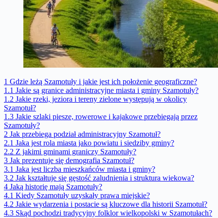
1
Gdzie leżą Szamotuły i jakie jest ich położenie geograficzne?
1.1
Jakie są granice administracyjne miasta i gminy Szamotuły?
1.2
Jakie rzeki, jeziora i tereny zielone występują w okolicy
Szamotuł?
1.3
Jakie szlaki piesze, rowerowe i kajakowe przebiegają przez
Szamotuły?
2
Jak przebiega podział administracyjny Szamotuł?
2.1
Jaka jest rola miasta jako powiatu i siedziby gminy?
2.2
Z jakimi gminami graniczy Szamotuły?
3
Jak prezentuje się demografia Szamotuł?
3.1
Jaka jest liczba mieszkańców miasta i gminy?
3.2
Jak kształtuje się gęstość zaludnienia i struktura wiekowa?
4
Jaką historię mają Szamotuły?
4.1
Kiedy Szamotuły uzyskały prawa miejskie?
4.2
Jakie wydarzenia i postacie są kluczowe dla historii Szamotuł?
4.3
Skąd pochodzi tradycyjny folklor wielkopolski w Szamotułach?