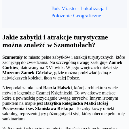
Buk Miasto - Lokalizacja I
Położenie Geograficzne
Jakie zabytki i atrakcje turystyczne
można znaleźć w Szamotułach?
Szamotuły
to miasto pełne zabytków i atrakcji turystycznych, które
zachęcają do zwiedzania. Na szczególną uwagę zasługuje
Zamek
Górków
, datowany na XVI wiek. W jego wnętrzach mieści się
Muzeum Zamek Górków
, gdzie można podziwiać jedną z
największych kolekcji ikon w całej Polsce.
Nieopodal zamku stoi
Baszta Halszki
, której architektura wiele
mówi o legendzie Czarnej Księżniczki. To wyjątkowe miejsce,
które z pewnością przyciągnie uwagę turystów. Innym istotnym
punktem na mapie jest
Bazylika kolegiacka Matki Bożej
Pocieszenia i św. Stanisława Biskupa
. To zabytkowy obiekt
sakralny, reprezentujący późnogotycki styl, który obecnie pełni rolę
sanktuarium.
W Szamotułach można również natknąć się na inne interesujące