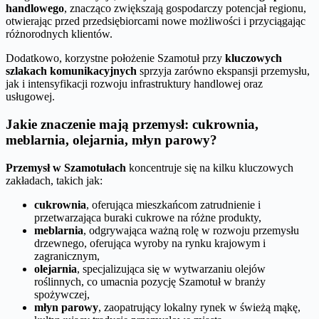
handlowego
, znacząco zwiększają gospodarczy potencjał regionu,
otwierając przed przedsiębiorcami nowe możliwości i przyciągając
różnorodnych klientów.
Dodatkowo, korzystne położenie Szamotuł przy
kluczowych
szlakach komunikacyjnych
sprzyja zarówno ekspansji przemysłu,
jak i intensyfikacji rozwoju infrastruktury handlowej oraz
usługowej.
Jakie znaczenie mają przemysł: cukrownia,
meblarnia, olejarnia, młyn parowy?
Przemysł w Szamotułach
koncentruje się na kilku kluczowych
zakładach, takich jak:
cukrownia
, oferująca mieszkańcom zatrudnienie i
przetwarzająca buraki cukrowe na różne produkty,
meblarnia
, odgrywająca ważną rolę w rozwoju przemysłu
drzewnego, oferująca wyroby na rynku krajowym i
zagranicznym,
olejarnia
, specjalizująca się w wytwarzaniu olejów
roślinnych, co umacnia pozycję Szamotuł w branży
spożywczej,
młyn parowy
, zaopatrujący lokalny rynek w świeżą mąkę,