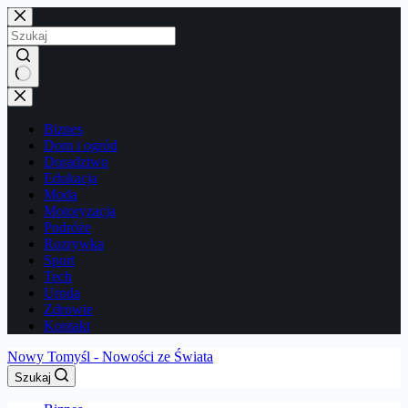
Przejdź
do
treści
Brak
wyników
Biznes
Dom i ogród
Doradztwo
Edukacja
Moda
Motoryzacja
Podróże
Rozrywka
Sport
Tech
Uroda
Zdrowie
Kontakt
Nowy Tomyśl - Nowości ze Świata
Szukaj