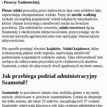
i
Puszczy Nadnoteckiej
.
Piesze szlaki
prowadzą przez malownicze lasy oraz urokliwe łąki,
zapewniając niezapomniane widoki. Trasy do
nordic walking
zyskały szczególną popularność wśród lokalnych mieszkańców,
którzy chętnie korzystają z możliwości ruchu na świeżym
powietrzu. Dla miłośników rowerów,
szlaki rowerowe
łączą
Szamotuły z okolicznymi miejscowościami, przyczyniając się do
rozwoju turystyki agroturystycznej oraz sprzyjając rekreacyjnym
aktywnościom.
Nie sposób pominąć również
kajaków
.
Szlaki kajakowe
, które
wykorzystują piękne rzeki regionu, zapewniają możliwość
podziwiania wspaniałych widoków natury. Taka różnorodność tras
zachęca do odkrywania przyrodniczych i kulturowych skarbów
Szamotuł, a także do aktywnych chwil spędzonych na łonie natury.
Jak przebiega podział administracyjny
Szamotuł?
Szamotuły
to powiatowe miasto oraz siedziba gminy o tej samej
nazwie, ulokowane w powiecie szamotulskim. Gmina ta obejmuje
nie tylko miasto, ale także 25 sołectw, zarządzających 37 wsiami.
Szamotuły odgrywają kluczową rolę jako centrum administracyjne,