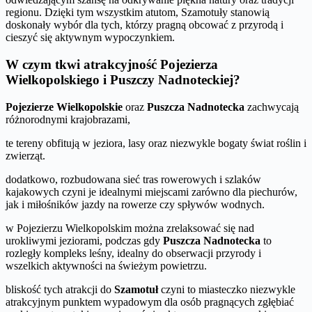
regionu. Dzięki tym wszystkim atutom, Szamotuły stanowią
doskonały wybór dla tych, którzy pragną obcować z przyrodą i
cieszyć się aktywnym wypoczynkiem.
W czym tkwi atrakcyjność Pojezierza
Wielkopolskiego i Puszczy Nadnoteckiej?
Pojezierze Wielkopolskie
oraz
Puszcza Nadnotecka
zachwycają
różnorodnymi krajobrazami,
te tereny obfitują w jeziora, lasy oraz niezwykle bogaty świat roślin i
zwierząt.
dodatkowo, rozbudowana sieć tras rowerowych i szlaków
kajakowych czyni je idealnymi miejscami zarówno dla piechurów,
jak i miłośników jazdy na rowerze czy spływów wodnych.
w Pojezierzu Wielkopolskim można zrelaksować się nad
urokliwymi jeziorami, podczas gdy
Puszcza Nadnotecka
to
rozległy kompleks leśny, idealny do obserwacji przyrody i
wszelkich aktywności na świeżym powietrzu.
bliskość tych atrakcji do
Szamotuł
czyni to miasteczko niezwykle
atrakcyjnym punktem wypadowym dla osób pragnących zgłębiać