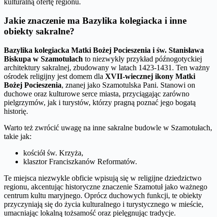
kulturalną ofertę regionu.
Jakie znaczenie ma Bazylika kolegiacka i inne
obiekty sakralne?
Bazylika kolegiacka Matki Bożej Pocieszenia i św. Stanisława
Biskupa w Szamotułach
to niezwykły przykład późnogotyckiej
architektury sakralnej, zbudowany w latach 1423-1431. Ten ważny
ośrodek religijny jest domem dla
XVII-wiecznej ikony Matki
Bożej Pocieszenia
, znanej jako Szamotulska Pani. Stanowi on
duchowe oraz kulturowe serce miasta, przyciągając zarówno
pielgrzymów, jak i turystów, którzy pragną poznać jego bogatą
historię.
Warto też zwrócić uwagę na inne sakralne budowle w Szamotułach,
takie jak:
kościół św. Krzyża,
klasztor Franciszkanów Reformatów.
Te miejsca niezwykle obficie wpisują się w religijne dziedzictwo
regionu, akcentując historyczne znaczenie Szamotuł jako ważnego
centrum kultu maryjnego. Oprócz duchowych funkcji, te obiekty
przyczyniają się do życia kulturalnego i turystycznego w mieście,
umacniając lokalną tożsamość oraz pielęgnując tradycje.