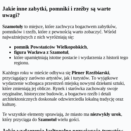
Jakie inne zabytki, pomniki i rzeźby są warte
uwagi?
Szamotuły
to miejsce, które zachwyca bogactwem zabytków,
pomników i rzeźb, które z pewnością warto zobaczyć. Wśród
najważniejszych z nich wyróżniają się:
pomnik Powstańców Wielkopolskich
,
figura Wacława z Szamotuł
,
które upamiętniają istotne postacie i wydarzenia z historii tego
regionu.
Każdego roku w mieście odbywa się
Plener Rzeźbiarski
,
przyciągający zarówno artystów, jak i turystów. To wyjątkowe
wydarzenie wzbogaca przestrzeń miejską nowymi dziełami sztuki,
które zmieniają jej oblicze. Rynek i starówka zachowały swoje
oryginalne, historyczne budowle, a bogactwo rzeźb i detali
architektonicznych doskonale odzwierciedla lokalną tradycję oraz
kulturę.
Te wszystkie elementy sprawiają, że miasto ma
niezwykły urok
,
który przyciąga do
Szamotuł
wielu gości.
Jakie wydarzenia kulturalne przyciągają turystów