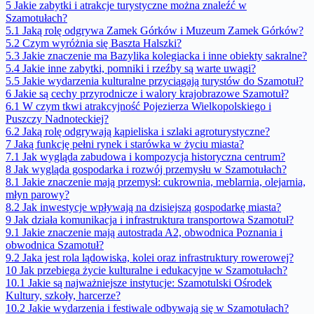
5
Jakie zabytki i atrakcje turystyczne można znaleźć w
Szamotułach?
5.1
Jaką rolę odgrywa Zamek Górków i Muzeum Zamek Górków?
5.2
Czym wyróżnia się Baszta Halszki?
5.3
Jakie znaczenie ma Bazylika kolegiacka i inne obiekty sakralne?
5.4
Jakie inne zabytki, pomniki i rzeźby są warte uwagi?
5.5
Jakie wydarzenia kulturalne przyciągają turystów do Szamotuł?
6
Jakie są cechy przyrodnicze i walory krajobrazowe Szamotuł?
6.1
W czym tkwi atrakcyjność Pojezierza Wielkopolskiego i
Puszczy Nadnoteckiej?
6.2
Jaką rolę odgrywają kąpieliska i szlaki agroturystyczne?
7
Jaką funkcję pełni rynek i starówka w życiu miasta?
7.1
Jak wygląda zabudowa i kompozycja historyczna centrum?
8
Jak wygląda gospodarka i rozwój przemysłu w Szamotułach?
8.1
Jakie znaczenie mają przemysł: cukrownia, meblarnia, olejarnia,
młyn parowy?
8.2
Jak inwestycje wpływają na dzisiejszą gospodarkę miasta?
9
Jak działa komunikacja i infrastruktura transportowa Szamotuł?
9.1
Jakie znaczenie mają autostrada A2, obwodnica Poznania i
obwodnica Szamotuł?
9.2
Jaka jest rola lądowiska, kolei oraz infrastruktury rowerowej?
10
Jak przebiega życie kulturalne i edukacyjne w Szamotułach?
10.1
Jakie są najważniejsze instytucje: Szamotulski Ośrodek
Kultury, szkoły, harcerze?
10.2
Jakie wydarzenia i festiwale odbywają się w Szamotułach?