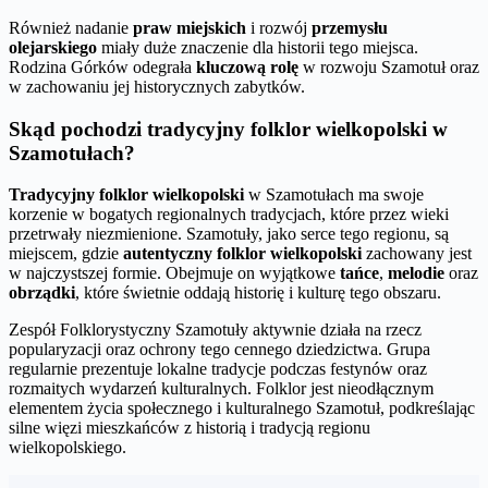
Również nadanie
praw miejskich
i rozwój
przemysłu
olejarskiego
miały duże znaczenie dla historii tego miejsca.
Rodzina Górków odegrała
kluczową rolę
w rozwoju Szamotuł oraz
w zachowaniu jej historycznych zabytków.
Skąd pochodzi tradycyjny folklor wielkopolski w
Szamotułach?
Tradycyjny folklor wielkopolski
w Szamotułach ma swoje
korzenie w bogatych regionalnych tradycjach, które przez wieki
przetrwały niezmienione. Szamotuły, jako serce tego regionu, są
miejscem, gdzie
autentyczny folklor wielkopolski
zachowany jest
w najczystszej formie. Obejmuje on wyjątkowe
tańce
,
melodie
oraz
obrządki
, które świetnie oddają historię i kulturę tego obszaru.
Zespół Folklorystyczny Szamotuły aktywnie działa na rzecz
popularyzacji oraz ochrony tego cennego dziedzictwa. Grupa
regularnie prezentuje lokalne tradycje podczas festynów oraz
rozmaitych wydarzeń kulturalnych. Folklor jest nieodłącznym
elementem życia społecznego i kulturalnego Szamotuł, podkreślając
silne więzi mieszkańców z historią i tradycją regionu
wielkopolskiego.