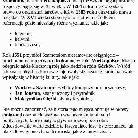
Szamotuły
, w sercu
Wielkopolski
, mają niezwykle bogatą historię,
rozpoczynającą się w XI wieku. W
1284 roku
miasto zyskało
prawo do organizacji targów, a już w
1383 roku
otrzymało prawa
miejskie. W
XVI wieku
stało się ono istotnym ośrodkiem
reformacji, gdzie mieszkały różne wyznania, takie jak:
luteranie,
kalwini,
bracia czescy.
Rok
1551
przyniósł Szamotułom niesamowite osiągnięcie –
uruchomiono tu
pierwszą drukarnię
w całej
Wielkopolsce
. Miasto
odegrało także kluczową rolę jako siedziba rodu
Górków
. Wśród
ich znakomitych członków znajdowały się postacie, które na trwałe
wpisały się w historię kultury, takie jak:
Wacław z Szamotuł
, wybitny kompozytor renesansowy,
Jan Jonston
, znany uczony i przyrodnik,
Maksymilian Ciężki
, słynny kryptolog.
Nie można zapominać, że historia tego miejsca obfituje w okresy
emigracji
oraz wiele ważnych wydarzeń kulturalnych i
politycznych, które miały wpływ na rozwój Szamotuł.
Zdecydowanie warto zgłębić te fascynujące losy, by zrozumieć, jak
ukształtowały one charakter miasta, jakie znamy dzisiaj.