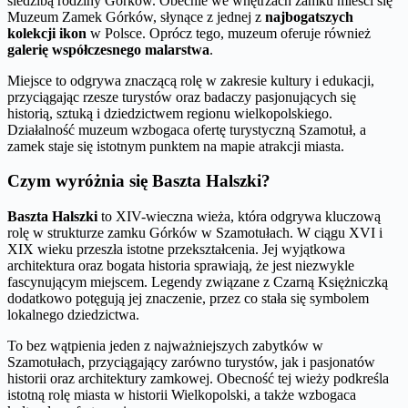
siedzibą rodziny Górków. Obecnie we wnętrzach zamku mieści się
Muzeum Zamek Górków, słynące z jednej z
najbogatszych
kolekcji ikon
w Polsce. Oprócz tego, muzeum oferuje również
galerię współczesnego malarstwa
.
Miejsce to odgrywa znaczącą rolę w zakresie kultury i edukacji,
przyciągając rzesze turystów oraz badaczy pasjonujących się
historią, sztuką i dziedzictwem regionu wielkopolskiego.
Działalność muzeum wzbogaca ofertę turystyczną Szamotuł, a
zamek staje się istotnym punktem na mapie atrakcji miasta.
Czym wyróżnia się Baszta Halszki?
Baszta Halszki
to XIV-wieczna wieża, która odgrywa kluczową
rolę w strukturze zamku Górków w Szamotułach. W ciągu XVI i
XIX wieku przeszła istotne przekształcenia. Jej wyjątkowa
architektura oraz bogata historia sprawiają, że jest niezwykle
fascynującym miejscem. Legendy związane z Czarną Księżniczką
dodatkowo potęgują jej znaczenie, przez co stała się symbolem
lokalnego dziedzictwa.
To bez wątpienia jeden z najważniejszych zabytków w
Szamotułach, przyciągający zarówno turystów, jak i pasjonatów
historii oraz architektury zamkowej. Obecność tej wieży podkreśla
istotną rolę miasta w historii Wielkopolski, a także wzbogaca