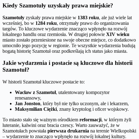
Kiedy Szamotuły uzyskały prawa miejskie?
Szamotuły
zyskały prawa miejskie w
1383 roku
, ale już wiele lat
wcześniej, bo w
1284 roku
, otrzymały prawo do organizowania
targów. To kluczowe wydarzenie znacząco wpłynęło na rozwój
lokalnego handlu oraz rzemiosła. W drugiej połowie
XIV wieku
miasto zostało przeniesione na swoje obecne miejsce, co dodatkowo
umocniło jego pozycję w regionie. Te wszystkie wydarzenia budują
bogatą historię Szamotuł oraz podkreślają ich status jako miasta.
Jakie wydarzenia i postacie są kluczowe dla historii
Szamotuł?
W historii Szamotuł kluczowe postacie to:
Wacław z Szamotuł
, utalentowany kompozytor
renesansowy,
Jan Jonston
, który był nie tylko uczonym, ale i lekarzem,
Maksymilian Ciężki
, znany kryptolog i oficer wojskowy.
To miasto stało się ważnym ośrodkiem
reformacji
, w którym żyli
luteranie, kalwini oraz bracia czescy. Warto zauważyć, że w
Szamotułach powstała
pierwsza drukarnia
na terenie Wielkopolski
– wydarzenie to znacząco wpłynęło na rozwój lokalnej kultury.