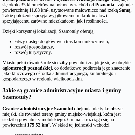
się około 35 kilometrów na północny zachód od
Poznania
i zajmuje
powierzchnię 11,08 km², usytuowane malowniczo nad rzeką
Samą
.
Takie położenie sprzyja wyjątkowemu mikroklimatowi
sprzyjającemu zarówno mieszkańcom, jak i roślinności.
Dzięki korzystnej lokalizacji, Szamotuły oferują:
łatwy dostęp do głównych tras komunikacyjnych,
rozwój gospodarczy,
rozwój turystyczny.
Miasto pełni również rolę siedziby powiatu i znajduje się w obrębie
aglomeracji poznańskiej
, co dodatkowo podkreśla jego znaczenie
jako kluczowego ośrodka administracyjnego, kulturalnego i
gospodarczego w regionie wielkopolskim.
Jakie są granice administracyjne miasta i gminy
Szamotuły?
Granice administracyjne Szamotuł
obejmują nie tylko obszar
miejski, ale również tereny gminy miejsko-wiejskiej, która jest
siedzibą powiatu szamotulskiego. Gmina ta rozciąga się na
powierzchni
175,52 km²
. W skład tej jednostki wchodzi: