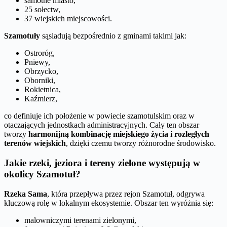
samotne miasto,
25 sołectw,
37 wiejskich miejscowości.
Szamotuły
sąsiadują bezpośrednio z gminami takimi jak:
Ostroróg,
Pniewy,
Obrzycko,
Oborniki,
Rokietnica,
Kaźmierz,
co definiuje ich położenie w powiecie szamotulskim oraz w
otaczających jednostkach administracyjnych. Cały ten obszar
tworzy
harmonijną kombinację miejskiego życia i rozległych
terenów wiejskich
, dzięki czemu tworzy różnorodne środowisko.
Jakie rzeki, jeziora i tereny zielone występują w
okolicy Szamotuł?
Rzeka Sama
, która przepływa przez rejon Szamotuł, odgrywa
kluczową rolę w lokalnym ekosystemie. Obszar ten wyróżnia się:
malowniczymi terenami zielonymi,