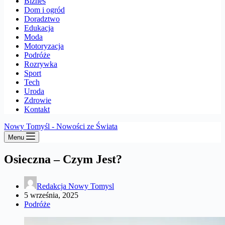
Biznes
Dom i ogród
Doradztwo
Edukacja
Moda
Motoryzacja
Podróże
Rozrywka
Sport
Tech
Uroda
Zdrowie
Kontakt
Nowy Tomyśl - Nowości ze Świata
Menu
Osieczna – Czym Jest?
Redakcja Nowy Tomysl
5 września, 2025
Podróże