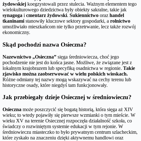
żydowskiej
koegzystowali przez stulecia. Ważnym elementem tego
wielokulturowego dziedzictwa były obiekty sakralne, takie jak
synagoga
i
cmentarz żydowski
.
Sukiennictwo
oraz
handel
tkaninami
stanowiły kluczowe sektory gospodarki, a
rolnictwo
umożliwiało mieszkańcom nie tylko przetrwanie, lecz także rozwój
ekonomiczny.
Skąd pochodzi nazwa Osieczna?
Nazewnictwo „Osieczna”
sięga średniowiecza, choć jego
pochodzenie nie jest do końca jasne. Możliwe, że związane jest z
lokalnym krajobrazem lub specyfiką osadnictwa w regionie.
Takie
zjawisko można zaobserwować w wielu polskich wioskach.
Różne odmiany tej nazwy mogą wskazywać na cechy terenu lub
historyczne osady, które niegdyś tam funkcjonowały.
Jak przebiegały dzieje Osiecznej w średniowieczu?
Osieczna
może poszczycić się bogatą historią, która sięga aż XIV
wieku; to wtedy pojawiły się pierwsze wzmianki o tym mieście. W
wieku XV na terenie Osiecznej rozpoczęła działalność szkoła, co
świadczy o rozwiniętym systemie edukacji w tym rejonie. W
średniowieczu miasteczko to było prywatnym centrum szlacheckim,
które zyskało na znaczeniu dzięki aktywnemu handlowi oraz