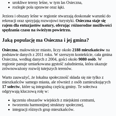
urokliwe tereny leśne, w tym las Osieczna,
rozległe pola uprawne oraz łąki.
Jeziora i obszary leśne w regionie stwarzają doskonałe warunki do
rekreacji oraz sprzyjają rozwojowi turystyki.
Osieczna staje się
rajem dla entuzjastów natury, oferując różnorodne możliwości
spędzania czasu na świeżym powietrzu.
Jaką populację ma Osieczna i jej gmina?
Osieczna
, malownicze miasto, liczy około
2188 mieszkańców
na
podstawie danych z 2011 roku. W szerszym kontekście, cała gmina
Osieczna, według danych z 2004, gości około
9080 osób
. W
regionie panuje umiarkowana gęstość zaludnienia, która ukazuje
zrównoważony rozwój tutejszych terenów.
Warto zauważyć, że lokalna społeczność składa się nie tylko z
mieszkańców samego miasta, ale również z osób zamieszkujących
17 sołectw
, które są integralną częścią gminy. Te sołectwa
odgrywają kluczową rolę w:
łączeniu obszarów wiejskich z miejskimi centrami,
tworzeniu harmonijnej struktury społecznej,
integracji różnych grup mieszkańców.