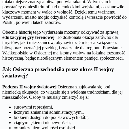
miała miejsce znacząca bitwa pod wiatrakami. W tym starciu
powstańcy odnieśli triumf nad niemieckimi wojskami, co stanowiło
kluczowy moment w walce o wolność. Dzięki temu ważnemu
wydarzeniu miasto mogło odzyskać kontrolę i wreszcie powrócić do
Polski, po wielu latach zaborów.
Obecnie historię tego wydarzenia możemy odkrywać za sprawą
edukacyjnej gry terenowej
. To doskonała okazja zarówno dla
turystów, jak i mieszkańców, aby zwiedzać miejsca związane z
bitwą oraz poznać jej przebieg i znaczenie dla regionu. Powstanie
Wielkopolskie w Osiecznej ma istotny wpływ na lokalną tożsamość
historyczną, będąc nieodłącznym elementem pamięci społeczności.
Jak Osieczna przechodziła przez okres II wojny
światowej?
Podczas II wojny światowej
Osieczna znajdowała się pod
niemiecką okupacją, co wiązało się z wieloma trudnościami dla jej
mieszkańców. Osoby te musiały zmierzyć się z:
surowymi represjami,
licznymi zmianami administracyjnymi,
brakiem dostępu do podstawowych dóbr,
ciągłym lękiem i niepewnością,
ograniczeniem wolności osobistej.