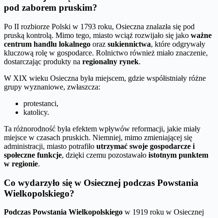
pod zaborem pruskim?
Po II rozbiorze Polski w 1793 roku, Osieczna znalazła się pod
pruską kontrolą. Mimo tego, miasto wciąż rozwijało się jako
ważne
centrum handlu lokalnego
oraz
sukiennictwa
, które odgrywały
kluczową rolę w gospodarce. Rolnictwo również miało znaczenie,
dostarczając produkty na
regionalny rynek
.
W XIX wieku Osieczna była miejscem, gdzie współistniały różne
grupy wyznaniowe, zwłaszcza:
protestanci,
katolicy.
Ta różnorodność była efektem wpływów reformacji, jakie miały
miejsce w czasach pruskich. Niemniej, mimo zmieniającej się
administracji, miasto potrafiło
utrzymać swoje gospodarcze i
społeczne funkcje
, dzięki czemu pozostawało
istotnym punktem
w regionie
.
Co wydarzyło się w Osiecznej podczas Powstania
Wielkopolskiego?
Podczas Powstania Wielkopolskiego
w 1919 roku w Osiecznej