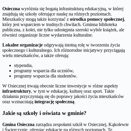
Osieczna
wyróżnia się bogatą infrastrukturą edukacyjną, w której
znajdują się szkoły oferujące naukę na różnych poziomach.
Mieszkańcy mogą także korzystać z
ośrodka pomocy społecznej
,
który jest wsparciem w trudnych chwilach. Gminna biblioteka
publiczna, z kolei, nie tylko udostępnia szeroki wybór książek, ale
również organizuje liczne wydarzenia kulturalne.
Lokalne organizacje
odgrywają istotną rolę w tworzeniu życia
społecznego i kulturalnego. Ich różnorodne inicjatywy przyciągają
wielu mieszkańców, a także oferują:
stypendia,
programy wsparcia dla uczniów,
programy wsparcia dla studentów.
W Osiecznej trwają obecnie liczne inwestycje w różne aspekty
infrastruktury
, w tym w edukację, kulturę oraz sport. Takie
działania przyczyniają się do poprawy jakości życia mieszkańców
oraz wzmacniają
integrację społeczną
.
Jakie są szkoły i oświata w gminie?
Gmina Osieczna
zarządza zespołami szkół w Osiecznej, Kąkolewie
i Świerczynie, oferując edukację na różnych poziomach. Te