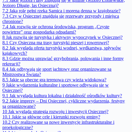
7.1
Jakie jeziora i lasy znajdują się w gminie (Jezioro Łoniewskie,
Jezioro Długie, las Osieczna)?
7.2
Jaką rolę pełni rzeka Samica i morena denna w krajobrazie?
7.3
Czy w Osiecznej znajdują się rezerwaty przyrody i miejsca
chronione?
7.4
Jak rozwija się ochrona środowiska, program „Czyste
powietrze” oraz gospodarka odpadami?
8
Jak rozwija się turystyka i aktywny wypoczynek w Osiecznej?
8.1
Czy Osieczna ma trasy turystyki pieszej i rowerowej?
8.2
Jak wygląda oferta turystyki wodnej, wędkarstwa, spływów
kajakowych?
8.3
Gdzie można uprawiać grzybobrania, polowania i inne formy
rekreacji?
8.4
Jak odbywają się sport jachtowy oraz organizowane są
Mistrzostwa Świata?
8.5
Jakie są obecne gra terenowa czy wieża widokowa?
9
Jakie wydarzenia kulturalne i sportowe odbywają się w
Osiecznej?
9.1
Jak wygląda kultura lokalna i działalność ośrodków kultury?
9.2
Jakie imprezy – Dni Osiecznej, cykliczne wydarzenia, festyny
są organizowane?
10
Jak wygląda strategia rozwoju i inwestycji Osiecznej?
10.1
Jakie są główne cele i kierunki rozwoju gminy?
10.2
Czy realizowane są nowe inwestycje infrastrukturalne i
proekologiczne?