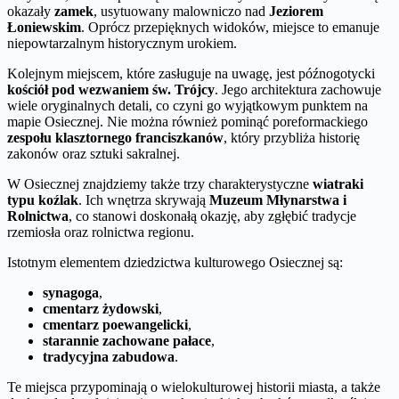
okazały
zamek
, usytuowany malowniczo nad
Jeziorem
Łoniewskim
. Oprócz przepięknych widoków, miejsce to emanuje
niepowtarzalnym historycznym urokiem.
Kolejnym miejscem, które zasługuje na uwagę, jest późnogotycki
kościół pod wezwaniem św. Trójcy
. Jego architektura zachowuje
wiele oryginalnych detali, co czyni go wyjątkowym punktem na
mapie Osiecznej. Nie można również pominąć poreformackiego
zespołu klasztornego franciszkanów
, który przybliża historię
zakonów oraz sztuki sakralnej.
W Osiecznej znajdziemy także trzy charakterystyczne
wiatraki
typu koźlak
. Ich wnętrza skrywają
Muzeum Młynarstwa i
Rolnictwa
, co stanowi doskonałą okazję, aby zgłębić tradycje
rzemiosła oraz rolnictwa regionu.
Istotnym elementem dziedzictwa kulturowego Osiecznej są:
synagoga
,
cmentarz żydowski
,
cmentarz poewangelicki
,
starannie zachowane pałace
,
tradycyjna zabudowa
.
Te miejsca przypominają o wielokulturowej historii miasta, a także