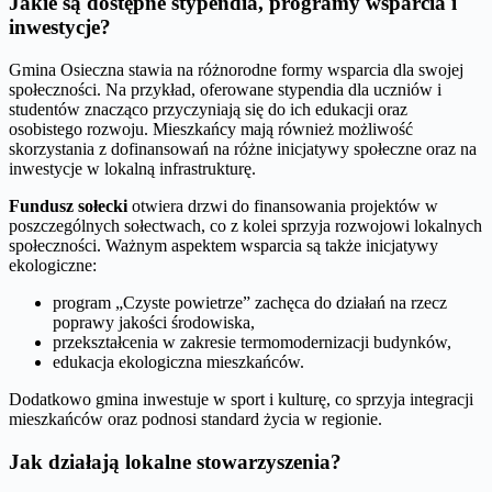
Jakie są dostępne stypendia, programy wsparcia i
inwestycje?
Gmina Osieczna stawia na różnorodne formy wsparcia dla swojej
społeczności. Na przykład, oferowane stypendia dla uczniów i
studentów znacząco przyczyniają się do ich edukacji oraz
osobistego rozwoju. Mieszkańcy mają również możliwość
skorzystania z dofinansowań na różne inicjatywy społeczne oraz na
inwestycje w lokalną infrastrukturę.
Fundusz sołecki
otwiera drzwi do finansowania projektów w
poszczególnych sołectwach, co z kolei sprzyja rozwojowi lokalnych
społeczności. Ważnym aspektem wsparcia są także inicjatywy
ekologiczne:
program „Czyste powietrze” zachęca do działań na rzecz
poprawy jakości środowiska,
przekształcenia w zakresie termomodernizacji budynków,
edukacja ekologiczna mieszkańców.
Dodatkowo gmina inwestuje w sport i kulturę, co sprzyja integracji
mieszkańców oraz podnosi standard życia w regionie.
Jak działają lokalne stowarzyszenia?