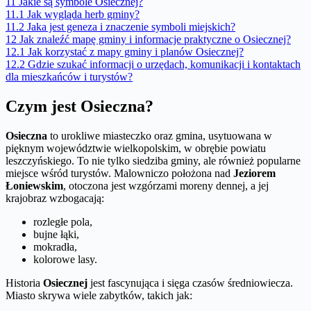
11
Jakie są symbole Osiecznej?
11.1
Jak wygląda herb gminy?
11.2
Jaka jest geneza i znaczenie symboli miejskich?
12
Jak znaleźć mapę gminy i informacje praktyczne o Osiecznej?
12.1
Jak korzystać z mapy gminy i planów Osiecznej?
12.2
Gdzie szukać informacji o urzędach, komunikacji i kontaktach
dla mieszkańców i turystów?
Czym jest Osieczna?
Osieczna
to urokliwe miasteczko oraz gmina, usytuowana w
pięknym województwie wielkopolskim, w obrębie powiatu
leszczyńskiego. To nie tylko siedziba gminy, ale również popularne
miejsce wśród turystów. Malowniczo położona nad
Jeziorem
Łoniewskim
, otoczona jest wzgórzami moreny dennej, a jej
krajobraz wzbogacają:
rozległe pola,
bujne łąki,
mokradła,
kolorowe lasy.
Historia
Osiecznej
jest fascynująca i sięga czasów średniowiecza.
Miasto skrywa wiele zabytków, takich jak: