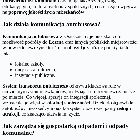
Infrastruktura komunalna
obejmuje także szereg usług
edukacyjnych, kulturalnych oraz społecznych, co znacząco wpływa
na
poprawę jakości życia mieszkańców
.
Jak działa komunikacja autobusowa?
Komunikacja autobusowa
w Osiecznej daje mieszkańcom
możliwość podróży do
Leszna
oraz innych pobliskich miejscowości
w powiecie leszczyńskim. Te autobusy łączą różne punkty, takie
jak:
lokalne szkoły,
miejsca zatrudnienia,
instytucje publiczne.
System transportu publicznego
odgrywa kluczową rolę w
codziennym życiu mieszkańców, ułatwiając im przemieszczanie się
po mieście. Co więcej, sprzyja on integracji społecznej,
wzmacniając więzi w
lokalnej społeczności
. Dzięki dostępowi do
autobusów, mieszkańcy mogą korzystać z szerokiej gamy
usług
i
atrakcji
, co znacząco ułatwia im życie.
Jak zarządza się gospodarką odpadami i odpady
komunalne?