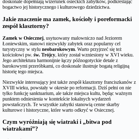
doskonale dopełniają wizerunek osieckich zabytków, podkreślając
bogactwo jej historycznego i kulturowego dziedzictwa.
Jakie znaczenie ma zamek, kościoły i poreformacki
zespół klasztorny?
Zamek w Osiecznej
, usytuowany malowniczo nad Jeziorem
Łoniewskim, stanowi niezwykły zabytek oraz popularny cel
turystyczny w stylu
neobarokowym
. Warto przyjrzeć się też
kościołowi pw.
św. Trójcy
, który został wzniesiony w XVI wieku.
Jego architektura harmonijnie łączy późnogotyckie detale z
barokowymi przeróbkami, co doskonale ilustruje bogatą religijną
historię tego miejsca.
Niezwykle interesujący jest także zespół klasztorny franciszkanów z
XVIII wieku, powstały w okresie po reformacji. Dziś pełni on nie
tylko funkcję sanktuarium, ale także miejsca kultu, będąc ważnym
punktem odniesienia w kontekście lokalnych wydarzeń
powstańczych. Te wszystkie zabytki stanowią cenne skarby
kulturowe i historyczne, które warto odkryć w Osiecznej.
Czym wyróżniają się wiatraki i „bitwa pod
wiatrakami”?