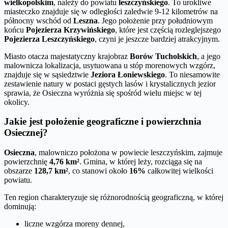
wielkopolskim
, należy do powiatu
leszczyńskiego
. To urokliwe
miasteczko znajduje się w odległości zaledwie 9-12 kilometrów na
północny wschód od
Leszna
. Jego położenie przy południowym
końcu
Pojezierza Krzywińskiego
, które jest częścią rozleglejszego
Pojezierza Leszczyńskiego
, czyni je jeszcze bardziej atrakcyjnym.
Miasto otacza majestatyczny krajobraz
Borów Tucholskich
, a jego
malownicza lokalizacja, usytuowana u stóp morenowych wzgórz,
znajduje się w sąsiedztwie
Jeziora Łoniewskiego
. To niesamowite
zestawienie natury w postaci gęstych lasów i krystalicznych jezior
sprawia, że Osieczna wyróżnia się spośród wielu miejsc w tej
okolicy.
Jakie jest położenie geograficzne i powierzchnia
Osiecznej?
Osieczna
, malowniczo położona w powiecie leszczyńskim, zajmuje
powierzchnię
4,76 km²
. Gmina, w której leży, rozciąga się na
obszarze
128,7 km²
, co stanowi około
16%
całkowitej wielkości
powiatu.
Ten region charakteryzuje się różnorodnością geograficzną, w której
dominują:
liczne wzgórza moreny dennej,