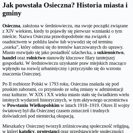
Jak powstała Osieczna? Historia miasta i
gminy
Osieczna
, założona w średniowieczu, ma swoje początki związane
z XIV wiekiem, kiedy to pojawiły się pierwsze wzmianki o tym
mieście. Nazwa Osieczna prawdopodobnie ma związek z
osadnictwem w pobliżu lasów lub wywodzi się od terminu
„osieka”, który odnosi się do terenów karczowanych do uprawy.
Miasto rozwijało się jako posiadłość szlachecka, a
sukiennictwo
,
handel
oraz
rolnictwo
stanowiły kluczowe filary tamtejszej
gospodarki. W średniowieczu uzyskanie praw miejskich znacząco
wpłynęło na rozwój urbanistyczny i przyczyniło się do wzrostu
znaczenia Osiecznej.
Po II rozbiorze Polski w 1793 roku, Osieczna znalazła się pod
pruskim zaborami, co przyniosło ze sobą zmiany w administracji
oraz kulturze. W XIX i XX wieku miasto stało się świadkiem wielu
istotnych wydarzeń historycznych, w tym aktywnego uczestnictwa
w
Powstaniu Wielkopolskim
w latach 1918–1919. Okres II wojny
światowej był dla Osiecznej czasem zniszczeń i trudnych
doświadczeń pod niemiecką okupacją.
Mieszkańcy Osiecznej tworzyli zróżnicowaną społeczność religijną,
w której
katolicy
,
protestanci
oraz przedstawiciele społeczności