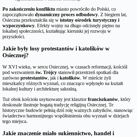
Po zakończeniu konfliktu
miasto powróciło do Polski, co
zapoczątkowało
dynamiczny proces odbudowy
. Z biegiem lat,
Osieczna przekształciła się w
istotny ośrodek turystyczny i
wypoczynkowy
. Efekty wojny na długo odcisnęły piętno na
lokalnej społeczności, kształtując kierunki jej rozwoju w
przyszłości.
Jakie były losy protestantów i katolików w
Osiecznej?
W XVI wieku, w sercu Osiecznej, w czasach reformacji, kościół
pod wezwaniem
św. Trójcy
stanowił przestrzeń spotkań dla
zarówno
protestantów
, jak i
katolików
. W mieście żyli
mieszkańcy różnych wyznań, co znacząco wpłynęło na kształt
lokalnej kultury i architekturę sakralną.
Tuż obok kościoła usytuowany jest klasztor
franciszkanów
, który
doskonale ilustruje bogatą tradycję religijną Osiecznej. Te
historyczne budowle pełnią dziś rolę ważnych zabytków, stanowiąc
świadectwo harmonijnego współistnienia obu wyznań w dziejach
tego miejsca.
Jakie znaczenie miało sukiennictwo, handel i