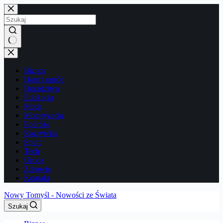
Przejdź
do
treści
Brak
wyników
Biznes
Dom i ogród
Doradztwo
Edukacja
Moda
Motoryzacja
Podróże
Rozrywka
Sport
Tech
Uroda
Zdrowie
Kontakt
Nowy Tomyśl - Nowości ze Świata
Szukaj