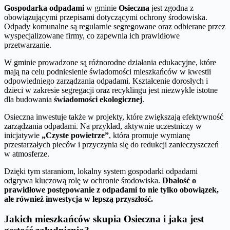
Gospodarka odpadami
w gminie
Osieczna
jest zgodna z
obowiązującymi przepisami dotyczącymi ochrony środowiska.
Odpady komunalne są regularnie segregowane oraz odbierane przez
wyspecjalizowane firmy, co zapewnia ich prawidłowe
przetwarzanie.
W gminie prowadzone są różnorodne działania edukacyjne, które
mają na celu podniesienie świadomości mieszkańców w kwestii
odpowiedniego zarządzania odpadami. Kształcenie dorosłych i
dzieci w zakresie segregacji oraz recyklingu jest niezwykle istotne
dla budowania
świadomości ekologicznej
.
Osieczna inwestuje także w projekty, które zwiększają efektywność
zarządzania odpadami. Na przykład, aktywnie uczestniczy w
inicjatywie
„Czyste powietrze”
, która promuje wymianę
przestarzałych pieców i przyczynia się do redukcji zanieczyszczeń
w atmosferze.
Dzięki tym staraniom, lokalny system gospodarki odpadami
odgrywa kluczową rolę w ochronie środowiska.
Dbałość o
prawidłowe postępowanie z odpadami to nie tylko obowiązek,
ale również inwestycja w lepszą przyszłość.
Jakich mieszkańców skupia Osieczna i jaka jest