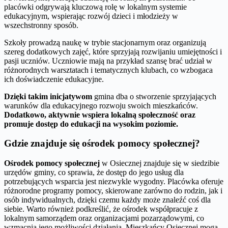
placówki odgrywają kluczową rolę w lokalnym systemie
edukacyjnym, wspierając rozwój dzieci i młodzieży w
wszechstronny sposób.
Szkoły prowadzą naukę w trybie stacjonarnym oraz organizują
szereg dodatkowych zajęć, które sprzyjają rozwijaniu umiejętności i
pasji uczniów. Uczniowie mają na przykład szansę brać udział w
różnorodnych warsztatach i tematycznych klubach, co wzbogaca
ich doświadczenie edukacyjne.
Dzięki takim inicjatywom
gmina dba o stworzenie sprzyjających
warunków dla edukacyjnego rozwoju swoich mieszkańców.
Dodatkowo, aktywnie wspiera lokalną społeczność oraz
promuje dostęp do edukacji na wysokim poziomie.
Gdzie znajduje się ośrodek pomocy społecznej?
Ośrodek pomocy społecznej
w Osiecznej znajduje się w siedzibie
urzędów gminy, co sprawia, że dostęp do jego usług dla
potrzebujących wsparcia jest niezwykle wygodny. Placówka oferuje
różnorodne programy pomocy, skierowane zarówno do rodzin, jak i
osób indywidualnych, dzięki czemu każdy może znaleźć coś dla
siebie. Warto również podkreślić, że ośrodek współpracuje z
lokalnym samorządem oraz organizacjami pozarządowymi, co
wzmacnia jego możliwości działania. Mieszkańcy Osiecznej mogą