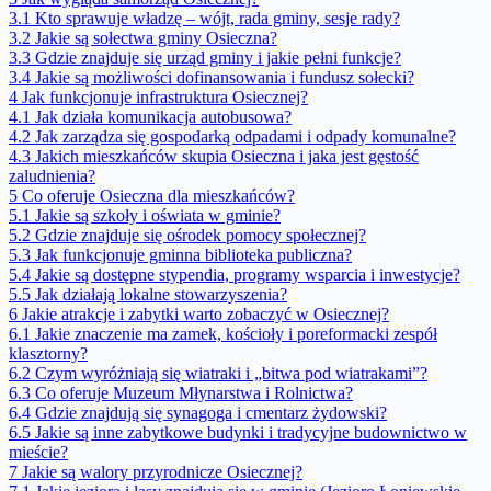
3.1
Kto sprawuje władzę – wójt, rada gminy, sesje rady?
3.2
Jakie są sołectwa gminy Osieczna?
3.3
Gdzie znajduje się urząd gminy i jakie pełni funkcje?
3.4
Jakie są możliwości dofinansowania i fundusz sołecki?
4
Jak funkcjonuje infrastruktura Osiecznej?
4.1
Jak działa komunikacja autobusowa?
4.2
Jak zarządza się gospodarką odpadami i odpady komunalne?
4.3
Jakich mieszkańców skupia Osieczna i jaka jest gęstość
zaludnienia?
5
Co oferuje Osieczna dla mieszkańców?
5.1
Jakie są szkoły i oświata w gminie?
5.2
Gdzie znajduje się ośrodek pomocy społecznej?
5.3
Jak funkcjonuje gminna biblioteka publiczna?
5.4
Jakie są dostępne stypendia, programy wsparcia i inwestycje?
5.5
Jak działają lokalne stowarzyszenia?
6
Jakie atrakcje i zabytki warto zobaczyć w Osiecznej?
6.1
Jakie znaczenie ma zamek, kościoły i poreformacki zespół
klasztorny?
6.2
Czym wyróżniają się wiatraki i „bitwa pod wiatrakami”?
6.3
Co oferuje Muzeum Młynarstwa i Rolnictwa?
6.4
Gdzie znajdują się synagoga i cmentarz żydowski?
6.5
Jakie są inne zabytkowe budynki i tradycyjne budownictwo w
mieście?
7
Jakie są walory przyrodnicze Osiecznej?