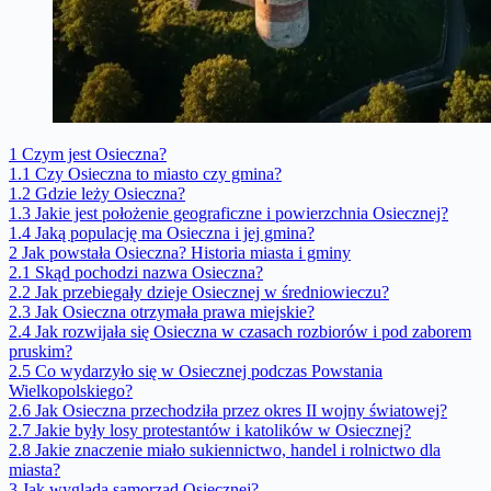
1
Czym jest Osieczna?
1.1
Czy Osieczna to miasto czy gmina?
1.2
Gdzie leży Osieczna?
1.3
Jakie jest położenie geograficzne i powierzchnia Osiecznej?
1.4
Jaką populację ma Osieczna i jej gmina?
2
Jak powstała Osieczna? Historia miasta i gminy
2.1
Skąd pochodzi nazwa Osieczna?
2.2
Jak przebiegały dzieje Osiecznej w średniowieczu?
2.3
Jak Osieczna otrzymała prawa miejskie?
2.4
Jak rozwijała się Osieczna w czasach rozbiorów i pod zaborem
pruskim?
2.5
Co wydarzyło się w Osiecznej podczas Powstania
Wielkopolskiego?
2.6
Jak Osieczna przechodziła przez okres II wojny światowej?
2.7
Jakie były losy protestantów i katolików w Osiecznej?
2.8
Jakie znaczenie miało sukiennictwo, handel i rolnictwo dla
miasta?
3
Jak wygląda samorząd Osiecznej?