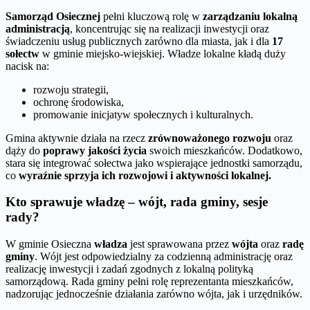
Samorząd Osiecznej
pełni kluczową rolę w
zarządzaniu lokalną
administracją
, koncentrując się na realizacji inwestycji oraz
świadczeniu usług publicznych zarówno dla miasta, jak i dla
17
sołectw
w gminie miejsko-wiejskiej. Władze lokalne kładą duży
nacisk na:
rozwoju strategii,
ochronę środowiska,
promowanie inicjatyw społecznych i kulturalnych.
Gmina aktywnie działa na rzecz
zrównoważonego rozwoju
oraz
dąży do
poprawy jakości życia
swoich mieszkańców. Dodatkowo,
stara się integrować sołectwa jako wspierające jednostki samorządu,
co
wyraźnie sprzyja ich rozwojowi i aktywności lokalnej.
Kto sprawuje władzę – wójt, rada gminy, sesje
rady?
W gminie Osieczna
władza
jest sprawowana przez
wójta
oraz
radę
gminy
. Wójt jest odpowiedzialny za codzienną administrację oraz
realizację inwestycji i zadań zgodnych z lokalną polityką
samorządową. Rada gminy pełni rolę reprezentanta mieszkańców,
nadzorując jednocześnie działania zarówno wójta, jak i urzędników.