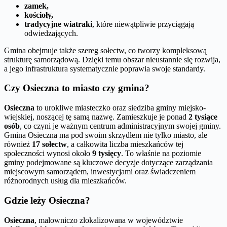
zamek,
kościoły,
tradycyjne wiatraki
, które niewątpliwie przyciągają
odwiedzających.
Gmina obejmuje także szereg sołectw, co tworzy kompleksową
strukturę samorządową. Dzięki temu obszar nieustannie się rozwija,
a jego infrastruktura systematycznie poprawia swoje standardy.
Czy Osieczna to miasto czy gmina?
Osieczna
to urokliwe miasteczko oraz siedziba gminy miejsko-
wiejskiej, noszącej tę samą nazwę. Zamieszkuje je ponad
2 tysiące
osób
, co czyni je ważnym centrum administracyjnym swojej gminy.
Gmina Osieczna ma pod swoim skrzydłem nie tylko miasto, ale
również
17 sołectw
, a całkowita liczba mieszkańców tej
społeczności wynosi około
9 tysięcy
. To właśnie na poziomie
gminy podejmowane są kluczowe decyzje dotyczące zarządzania
miejscowym samorządem, inwestycjami oraz świadczeniem
różnorodnych usług dla mieszkańców.
Gdzie leży Osieczna?
Osieczna
, malowniczo zlokalizowana w województwie