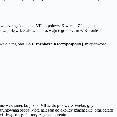
lowi przemęckiemu od VII do połowy X wieku. Z biegiem lat
czową rolę w kształtowaniu rozwoju tego obszaru w Koronie
owe dla regionu. Po
II rozbiorze Rzeczypospolitej
, miejscowość
cznie wcześniej, bo już od VII aż do połowy X wieku, gdy
untowaną osadą, która należała do okolicy szlacheckiej oraz parafii
świadcząc o jego historycznym znaczeniu.