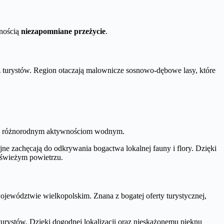
wnością
niezapomniane przeżycie
.
 turystów. Region otaczają malownicze sosnowo-dębowe lasy, które
jącą różnorodnym aktywnościom wodnym.
jne zachęcają do odkrywania bogactwa lokalnej fauny i flory. Dzięki
a świeżym powietrzu.
ewództwie wielkopolskim. Znana z bogatej oferty turystycznej,
urystów. Dzięki dogodnej lokalizacji oraz nieskażonemu pięknu