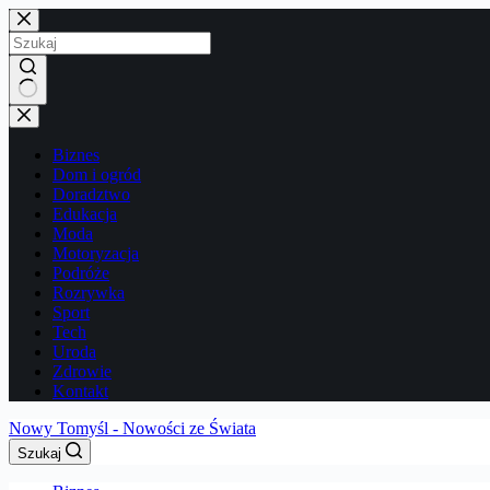
Przejdź
do
treści
Brak
wyników
Biznes
Dom i ogród
Doradztwo
Edukacja
Moda
Motoryzacja
Podróże
Rozrywka
Sport
Tech
Uroda
Zdrowie
Kontakt
Nowy Tomyśl - Nowości ze Świata
Szukaj