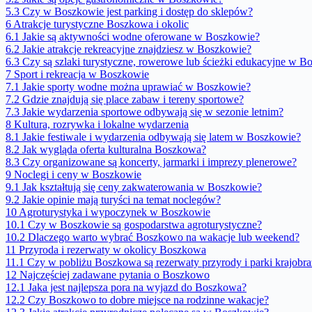
5.3
Czy w Boszkowie jest parking i dostęp do sklepów?
6
Atrakcje turystyczne Boszkowa i okolic
6.1
Jakie są aktywności wodne oferowane w Boszkowie?
6.2
Jakie atrakcje rekreacyjne znajdziesz w Boszkowie?
6.3
Czy są szlaki turystyczne, rowerowe lub ścieżki edukacyjne w B
7
Sport i rekreacja w Boszkowie
7.1
Jakie sporty wodne można uprawiać w Boszkowie?
7.2
Gdzie znajdują się place zabaw i tereny sportowe?
7.3
Jakie wydarzenia sportowe odbywają się w sezonie letnim?
8
Kultura, rozrywka i lokalne wydarzenia
8.1
Jakie festiwale i wydarzenia odbywają się latem w Boszkowie?
8.2
Jak wygląda oferta kulturalna Boszkowa?
8.3
Czy organizowane są koncerty, jarmarki i imprezy plenerowe?
9
Noclegi i ceny w Boszkowie
9.1
Jak kształtują się ceny zakwaterowania w Boszkowie?
9.2
Jakie opinie mają turyści na temat noclegów?
10
Agroturystyka i wypoczynek w Boszkowie
10.1
Czy w Boszkowie są gospodarstwa agroturystyczne?
10.2
Dlaczego warto wybrać Boszkowo na wakacje lub weekend?
11
Przyroda i rezerwaty w okolicy Boszkowa
11.1
Czy w pobliżu Boszkowa są rezerwaty przyrody i parki krajobr
12
Najczęściej zadawane pytania o Boszkowo
12.1
Jaka jest najlepsza pora na wyjazd do Boszkowa?
12.2
Czy Boszkowo to dobre miejsce na rodzinne wakacje?