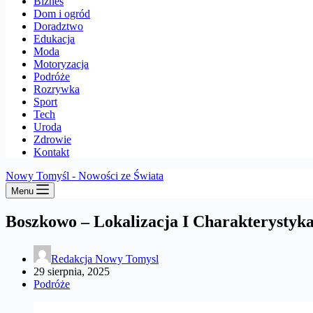
Biznes
Dom i ogród
Doradztwo
Edukacja
Moda
Motoryzacja
Podróże
Rozrywka
Sport
Tech
Uroda
Zdrowie
Kontakt
Nowy Tomyśl - Nowości ze Świata
Menu
Boszkowo – Lokalizacja I Charakterystyk
Redakcja Nowy Tomysl
29 sierpnia, 2025
Podróże