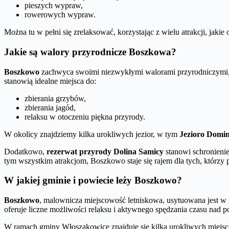
pieszych wypraw,
rowerowych wypraw.
Można tu w pełni się zrelaksować, korzystając z wielu atrakcji, jakie
Jakie są walory przyrodnicze Boszkowa?
Boszkowo
zachwyca swoimi niezwykłymi walorami przyrodniczymi, k
stanowią idealne miejsca do:
zbierania grzybów,
zbierania jagód,
relaksu w otoczeniu piękna przyrody.
W okolicy znajdziemy kilka urokliwych jezior, w tym
Jezioro Domin
Dodatkowo,
rezerwat przyrody Dolina Samicy
stanowi schronienie
tym wszystkim atrakcjom, Boszkowo staje się rajem dla tych, którzy
W jakiej gminie i powiecie leży Boszkowo?
Boszkowo
, malownicza miejscowość letniskowa, usytuowana jest w
oferuje liczne możliwości relaksu i aktywnego spędzania czasu nad po
W ramach gminy Włoszakowice znajduje się kilka urokliwych miejs