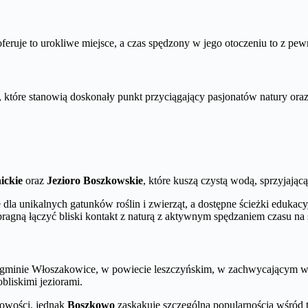
 oferuje to urokliwe miejsce, a czas spędzony w jego otoczeniu to z pe
tóre stanowią doskonały punkt przyciągający pasjonatów natury oraz
ickie
oraz
Jezioro Boszkowskie
, które kuszą czystą wodą, sprzyja
 dla unikalnych gatunków roślin i zwierząt, a dostępne ścieżki edukacy
 pragną łączyć bliski kontakt z naturą z aktywnym spędzaniem czasu n
 gminie Włoszakowice, w powiecie leszczyńskim, w zachwycającym woj
bliskimi jeziorami.
cowości, jednak
Boszkowo
zaskakuje szczególną popularnością wśród t