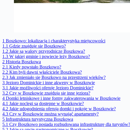
1
Boszkowo: lokalizacja i charakterystyka miejscowości
1.1
Gdzie znajduje się Boszkowo?
1.2
Jakie są walory przyrodnicze Boszkowa?
1.3
W jakiej gminie i powiecie leży Boszkowo?
2
Historia Boszkowa
2.1
Kiedy powstało Boszkowo?
2.2
Kim byli dawni właściciele Boszkowa?
2.3
Jak zmieniało się Boszkowo na przestrzeni wieków?
3
Jezioro Dominickie i inne akweny w Boszkowie
3.1
Jakie możliwości oferuje Jezioro Dominickie?
3.2
Czy w Boszkowie znajdują się inne jeziora?
4
Domki letniskowe i inne formy zakwaterowania w Boszkowie
4.1
Jakie noclegi są dostępne w Boszkowie?
4.2
Jakie udogodnienia oferują domki i pokoje w Boszkowie?
4.3
Czy w Boszkowie można wynająć apartamenty?
5
Infrastruktura turystyczna Boszkowa
5.1
Czy Boszkowo posiada rozbudowaną infrastrukturę dla turystów
5.2
Jakie są opcje gastronomiczne w Boszkowie?