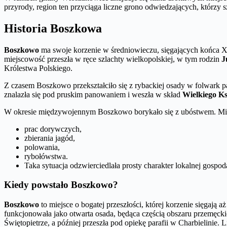
przyrody, region ten przyciąga liczne grono odwiedzających, którzy 
Historia Boszkowa
Boszkowo
ma swoje korzenie w średniowieczu, sięgających końca XI
miejscowość przeszła w ręce szlachty wielkopolskiej, w tym rodzin
J
Królestwa Polskiego.
Z czasem Boszkowo przekształciło się z rybackiej osady w folwark p
znalazła się pod pruskim panowaniem i weszła w skład
Wielkiego K
W okresie międzywojennym Boszkowo borykało się z ubóstwem. Mie
prac dorywczych,
zbierania jagód,
polowania,
rybołówstwa.
Taka sytuacja odzwierciedlała prosty charakter lokalnej gospod
Kiedy powstało Boszkowo?
Boszkowo
to miejsce o bogatej przeszłości, której korzenie sięgają
funkcjonowała jako otwarta osada, będąca częścią obszaru przemęckie
Świętopietrze, a później przeszła pod opiekę parafii w Charbielinie.