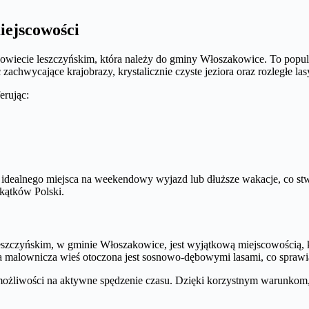
iejscowości
iecie leszczyńskim, która należy do gminy Włoszakowice. To popular
achwycające krajobrazy, krystalicznie czyste jeziora oraz rozległe la
erując:
 idealnego miejsca na weekendowy wyjazd lub dłuższe wakacje, co st
akątków Polski.
eszczyńskim, w gminie Włoszakowice, jest wyjątkową miejscowością,
 malownicza wieś otoczona jest sosnowo-dębowymi lasami, co sprawia, 
możliwości na aktywne spędzenie czasu. Dzięki korzystnym warunkom, 