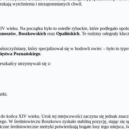
szukają wytchnienia i niezapomnianych chwil.
V wieku. Na początku było to osiedle rybackie, które podlegało opo
unoszów
,
Boszkowskich
oraz
Opalińskich
. Te rodziny odegrały klu
ańszczyźniany, który specjalizował się w hodowli owiec – było to typ
sięstwa Poznańskiego
.
szkańcy utrzymywali się z:
arki.
 aż do końca XIV wieku. Urok tej miejscowości zaczyna się jednak zna
go. W średniowieczu Boszkowo zyskało stabilną pozycję, stając się ugr
 Liczne średniowieczne metryki potwierdzają bogate losy tego miejsca, 