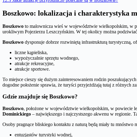
12.3
Jakie atrakcje przyrodnicze polecane są w Boszkowie?
Boszkowo: lokalizacja i charakterystyka m
Boszkowo
to malownicza wieś w województwie wielkopolskim, w pow
urokliwym Pojezierzu Leszczyńskim. W tej okolicy można podziwiać z
Boszkowo
dysponuje dobrze rozwiniętą infrastrukturą turystyczną, of
liczne kąpieliska,
wypożyczalnie sprzętu wodnego,
atrakcje rekreacyjne,
atrakcje sportowe.
To miejsce cieszy się dużym zainteresowaniem rodzin poszukujących
dogodne położenie sprawia, że turyści przyjeżdżają tutaj z różnych z
Gdzie znajduje się Boszkowo?
Boszkowo
, położone w województwie wielkopolskim, w powiecie l
Dominickiego
– największego i najczystszego akwenu w regionie. Ta
Osoby pragnące bliskiego kontaktu z naturą będą miały tu mnóstwo 
entuzjastów turystyki wodnej,