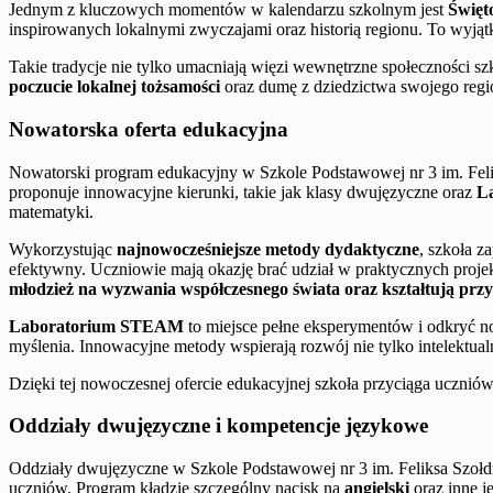
Jednym z kluczowych momentów w kalendarzu szkolnym jest
Święt
inspirowanych lokalnymi zwyczajami oraz historią regionu. To wyjąt
Takie tradycje nie tylko umacniają więzi wewnętrzne społeczności szk
poczucie lokalnej tożsamości
oraz dumę z dziedzictwa swojego regi
Nowatorska oferta edukacyjna
Nowatorski program edukacyjny w Szkole Podstawowej nr 3 im. Fe
proponuje innowacyjne kierunki, takie jak klasy dwujęzyczne oraz
L
matematyki.
Wykorzystując
najnowocześniejsze metody dydaktyczne
, szkoła 
efektywny. Uczniowie mają okazję brać udział w praktycznych projek
młodzież na wyzwania współczesnego świata oraz kształtują przy
Laboratorium STEAM
to miejsce pełne eksperymentów i odkryć n
myślenia. Innowacyjne metody wspierają rozwój nie tylko intelektual
Dzięki tej nowoczesnej ofercie edukacyjnej szkoła przyciąga uczni
Oddziały dwujęzyczne i kompetencje językowe
Oddziały dwujęzyczne w Szkole Podstawowej nr 3 im. Feliksa Szo
uczniów. Program kładzie szczególny nacisk na
angielski
oraz inne j