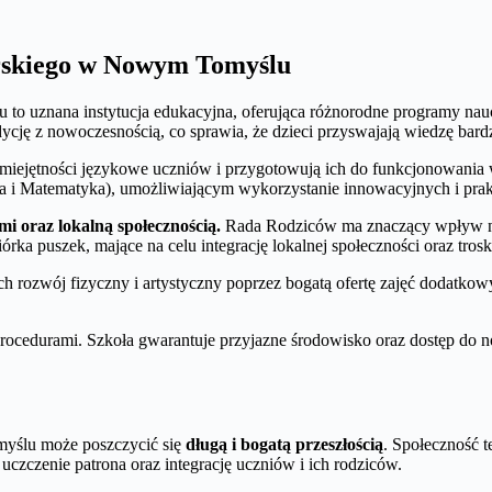
drskiego w Nowym Tomyślu
o uznana instytucja edukacyjna, oferująca różnorodne programy nauc
dycję z nowoczesnością, co sprawia, że dzieci przyswajają wiedzę bardz
 umiejętności językowe uczniów i przygotowują ich do funkcjonowani
uka i Matematyka), umożliwiającym wykorzystanie innowacyjnych i prak
mi oraz lokalną społecznością.
Rada Rodziców ma znaczący wpływ na 
rka puszek, mające na celu integrację lokalnej społeczności oraz tros
ch rozwój fizyczny i artystyczny poprzez bogatą ofertę zajęć dodatko
procedurami. Szkoła gwarantuje przyjazne środowisko oraz dostęp d
myślu może poszczycić się
długą i bogatą przeszłością
. Społeczność 
czczenie patrona oraz integrację uczniów i ich rodziców.