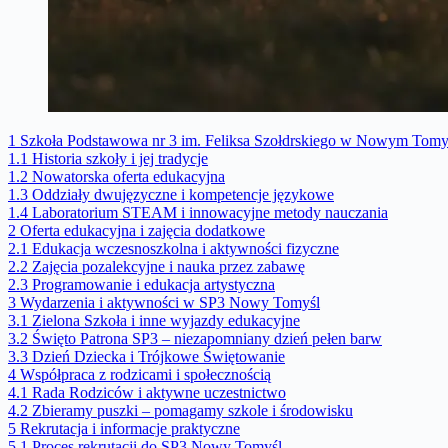
1
Szkoła Podstawowa nr 3 im. Feliksa Szołdrskiego w Nowym Tomy
1.1
Historia szkoły i jej tradycje
1.2
Nowatorska oferta edukacyjna
1.3
Oddziały dwujęzyczne i kompetencje językowe
1.4
Laboratorium STEAM i innowacyjne metody nauczania
2
Oferta edukacyjna i zajęcia dodatkowe
2.1
Edukacja wczesnoszkolna i aktywności fizyczne
2.2
Zajęcia pozalekcyjne i nauka przez zabawę
2.3
Programowanie i edukacja artystyczna
3
Wydarzenia i aktywności w SP3 Nowy Tomyśl
3.1
Zielona Szkoła i inne wyjazdy edukacyjne
3.2
Święto Patrona SP3 – niezapomniany dzień pełen barw
3.3
Dzień Dziecka i Trójkowe Świętowanie
4
Współpraca z rodzicami i społecznością
4.1
Rada Rodziców i aktywne uczestnictwo
4.2
Zbieramy puszki – pomagamy szkole i środowisku
5
Rekrutacja i informacje praktyczne
5.1
Proces rekrutacji do SP3 Nowy Tomyśl