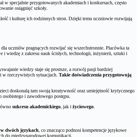
ał w specjalnie przygotowanych akademiach i konkursach, często
owanie osiągnięć szkoły.
ość i kulturę ich rodzinnych stron. Dzięki temu uczniowie rozwijają
dla uczniów pragnących rozwijać się wszechstronnie. Placówka ta
 wiedzę z zakresu nauk ścisłych, technologii, inżynierii, sztuki i
yswajanie wiedzy staje się prostsze, a rozwój pasji bardziej
i w rzeczywistych sytuacjach.
Takie doświadczenia przygotowują
ieci doskonalą tam swoją kreatywność oraz umiejętność krytycznego
ego osobistego i zawodowego postępu.
arówno
sukcesu akademickiego
, jak i
życiowego
.
i w dwóch językach
, co znacząco podnosi kompetencje językowe
ych do międzynarodowej komunikacji.