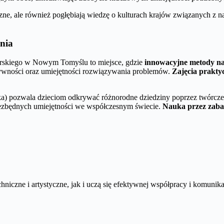
czne, ale również pogłębiają wiedzę o kulturach krajów związanych z 
nia
rskiego w Nowym Tomyślu to miejsce, gdzie
innowacyjne metody n
atywności oraz umiejętności rozwiązywania problemów.
Zajęcia prakty
 pozwala dzieciom odkrywać różnorodne dziedziny poprzez twórcze pro
iezbędnych umiejętności we współczesnym świecie.
Nauka przez zaba
niczne i artystyczne, jak i uczą się efektywnej współpracy i komunika