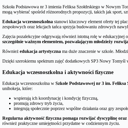
Szkoła Podstawowa nr 3 imienia Feliksa Szołdrskiego w Nowym Tom
mogą wybierać spośród różnorodnych propozycji, takich jak sport, s
Edukacja wczesnoszkolna
stanowi kluczowy element oferty tej pla
zespołowych oraz lekcjach tańca sprzyja budowaniu zdrowych nawyk
Zajęcia pozalekcyjne odgrywają również istotną rolę w edukacyjnej
szczególnie ważnym elementem, pozwalającym młodzieży rozwijać
Również
edukacja artystyczna
ma duże znaczenie w szkole. Młodzi
Dzięki szerokiemu spektrum zajęć dodatkowych SP3 Nowy Tomyśl w
Edukacja wczesnoszkolna i aktywności fizyczne
Edukacja wczesnoszkolna w
Szkole Podstawowej nr 3 im. Feliksa 
unihokeja, które:
wspierają ich koordynację i kondycję fizyczną,
promują zdrowy tryb życia,
integrują społecznie poprzez wspólne działania oraz gry zespo
Regularna aktywność fizyczna pomaga rozwijać dyscyplinę oraz u
również praktyczne umiejętności przydatne w codziennym życiu.