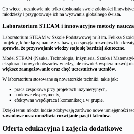
Co więcej, uczniowie nie tylko doskonalą swoje zdolności lingwisty
młodzieży i przygotowuje ich na wyzwania globalnego świata.
Laboratorium STEAM i innowacyjne metody naucza
Laboratorium STEAM w Szkole Podstawowej nr 3 im. Feliksa Szołd
projekty, które łączą naukę z zabawą, co sprzyja rozwojowi ich kre
sprawia, że przyswajanie wiedzy staje się bardziej skuteczne.
Model STEAM (Nauka, Technologia, Inżynieria, Sztuka i Matematyka)
eksploracji nowych obszarów wiedzy, ale również wspiera rozwój n
większe zaangażowanie oraz chęć uczestnictwa uczniów.
W laboratorium stosowane są nowatorskie techniki, takie jak:
praca zespołowa przy projektach inżynieryjnych,
naukowe eksperymenty,
efektywna współpraca i komunikacja w grupie.
Dzięki temu młodzi ludzie zdobywają zarówno nowe umiejętności tech
zawodowe oraz umożliwia rozwijanie pasji i talentów.
Oferta edukacyjna i zajęcia dodatkowe