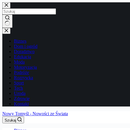
Przejdź
do
treści
Brak
wyników
Biznes
Dom i ogród
Doradztwo
Edukacja
Moda
Motoryzacja
Podróże
Rozrywka
Sport
Tech
Uroda
Zdrowie
Kontakt
Nowy Tomyśl - Nowości ze Świata
Szukaj