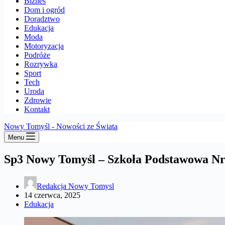
Biznes
Dom i ogród
Doradztwo
Edukacja
Moda
Motoryzacja
Podróże
Rozrywka
Sport
Tech
Uroda
Zdrowie
Kontakt
Nowy Tomyśl - Nowości ze Świata
Menu
Sp3 Nowy Tomyśl – Szkoła Podstawowa Nr 
Redakcja Nowy Tomysl
14 czerwca, 2025
Edukacja