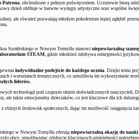
o Patrona
, obchodzone z pełnym poświęceniem. Uczniowie biorą udzi
kowy dzień obfituje w barwne występy artystyczne oraz wspólne święt
olnej, ale również pozwalają młodym pokoleniom lepiej zgłębić przeszł
onu.
liksa Szołdrskiego w Nowym Tomyślu stanowi
niepowtarzalną szansę
aboratorium STEAM
, gdzie młodzież zdobywa umiejętności językowe i
zapewnia
indywidualne podejście do każdego ucznia
. Dzięki temu prz
tach i warsztatach tematycznych, co umożliwia im wykorzystanie teori
szłych liderów.
owych technologii pod czujnym okiem doświadczonych nauczycieli. Dz
ny, ale także emocjonalny dzieciaków, co jest kluczowe dla ich dalsz
ów z różnych środowisk społecznych, dając im możliwość osiągnięcia z
łdrskiego w Nowym Tomyślu oferują
niepowtarzalną okazję do nauk
ęzyki obce, umożliwiając zdobycie kluczowych umiejętności potrzebn