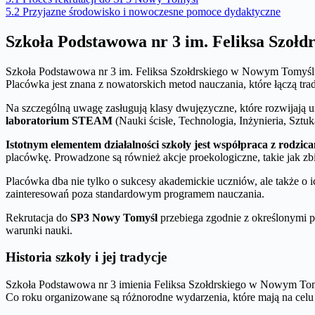
5.2
Przyjazne środowisko i nowoczesne pomoce dydaktyczne
Szkoła Podstawowa nr 3 im. Feliksa Szoł
Szkoła Podstawowa nr 3 im. Feliksa Szołdrskiego w Nowym Tomyślu t
Placówka jest znana z nowatorskich metod nauczania, które łączą tra
Na szczególną uwagę zasługują klasy dwujęzyczne, które rozwijają
laboratorium STEAM
(Nauki ścisłe, Technologia, Inżynieria, Szt
Istotnym elementem działalności szkoły jest współpraca z rodzica
placówkę. Prowadzone są również akcje proekologiczne, takie jak zbió
Placówka dba nie tylko o sukcesy akademickie uczniów, ale także o i
zainteresowań poza standardowym programem nauczania.
Rekrutacja do
SP3 Nowy Tomyśl
przebiega zgodnie z określonymi 
warunki nauki.
Historia szkoły i jej tradycje
Szkoła Podstawowa nr 3 imienia Feliksa Szołdrskiego w Nowym To
Co roku organizowane są różnorodne wydarzenia, które mają na celu u