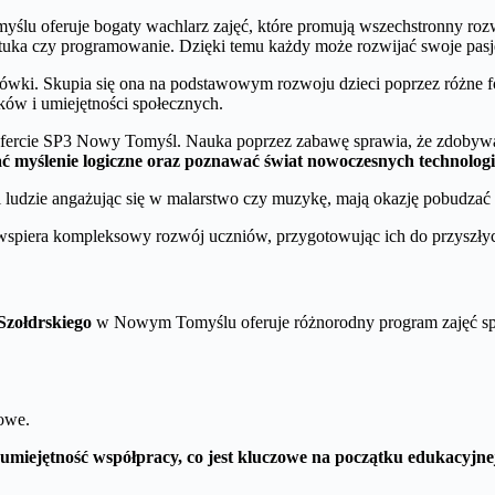
yślu oferuje bogaty wachlarz zajęć, które promują wszechstronny r
ztuka czy programowanie. Dzięki temu każdy może rozwijać swoje pasje
cówki. Skupia się ona na podstawowym rozwoju dzieci poprzez różne fo
ów i umiejętności społecznych.
 ofercie SP3 Nowy Tomyśl. Nauka poprzez zabawę sprawia, że zdobywa
 myślenie logiczne oraz poznawać świat nowoczesnych technologi
 ludzie angażując się w malarstwo czy muzykę, mają okazję pobudzać
spiera kompleksowy rozwój uczniów, przygotowując ich do przyszł
Szołdrskiego
w Nowym Tomyślu oferuje różnorodny program zajęć spo
łowe.
miejętność współpracy, co jest kluczowe na początku edukacyjnej