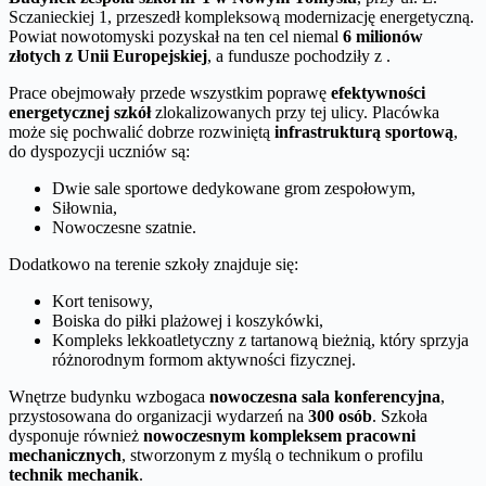
Sczanieckiej 1, przeszedł kompleksową modernizację energetyczną.
Powiat nowotomyski pozyskał na ten cel niemal
6 milionów
złotych z Unii Europejskiej
, a fundusze pochodziły z .
Prace obejmowały przede wszystkim poprawę
efektywności
energetycznej szkół
zlokalizowanych przy tej ulicy. Placówka
może się pochwalić dobrze rozwiniętą
infrastrukturą sportową
,
do dyspozycji uczniów są:
Dwie sale sportowe dedykowane grom zespołowym,
Siłownia,
Nowoczesne szatnie.
Dodatkowo na terenie szkoły znajduje się:
Kort tenisowy,
Boiska do piłki plażowej i koszykówki,
Kompleks lekkoatletyczny z tartanową bieżnią, który sprzyja
różnorodnym formom aktywności fizycznej.
Wnętrze budynku wzbogaca
nowoczesna sala konferencyjna
,
przystosowana do organizacji wydarzeń na
300 osób
. Szkoła
dysponuje również
nowoczesnym kompleksem pracowni
mechanicznych
, stworzonym z myślą o technikum o profilu
technik mechanik
.