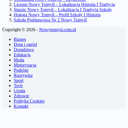
Liceum Nowy Tomyśl – Lokalizacja Historia I Tradycja
Staszic Nowy Tomyśl – Lokalizacja I Tradycja Szkoły
Hołoga Nowy Tomyśl – Profil Szkoły I Historia
Szkoła Podstawowa Nr 2 Nowy Tomyśl
Copyright © 2026 -
Nowytomysl.com.pl
Biznes
Dom i ogród
Doradztwo
Edukacja
Moda
Motoryzacja
Podróże
Rozrywka
Sport
Tech
Uroda
Zdrowie
Polityka Cookies
Kontakt