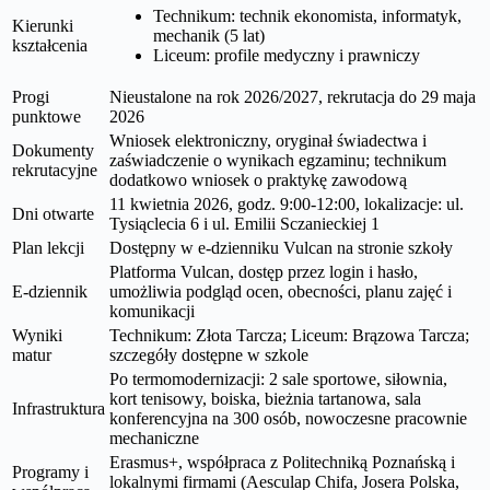
Technikum: technik ekonomista, informatyk,
Kierunki
mechanik (5 lat)
kształcenia
Liceum: profile medyczny i prawniczy
Progi
Nieustalone na rok 2026/2027, rekrutacja do 29 maja
punktowe
2026
Wniosek elektroniczny, oryginał świadectwa i
Dokumenty
zaświadczenie o wynikach egzaminu; technikum
rekrutacyjne
dodatkowo wniosek o praktykę zawodową
11 kwietnia 2026, godz. 9:00-12:00, lokalizacje: ul.
Dni otwarte
Tysiąclecia 6 i ul. Emilii Sczanieckiej 1
Plan lekcji
Dostępny w e-dzienniku Vulcan na stronie szkoły
Platforma Vulcan, dostęp przez login i hasło,
E-dziennik
umożliwia podgląd ocen, obecności, planu zajęć i
komunikacji
Wyniki
Technikum: Złota Tarcza; Liceum: Brązowa Tarcza;
matur
szczegóły dostępne w szkole
Po termomodernizacji: 2 sale sportowe, siłownia,
kort tenisowy, boiska, bieżnia tartanowa, sala
Infrastruktura
konferencyjna na 300 osób, nowoczesne pracownie
mechaniczne
Erasmus+, współpraca z Politechniką Poznańską i
Programy i
lokalnymi firmami (Aesculap Chifa, Josera Polska,