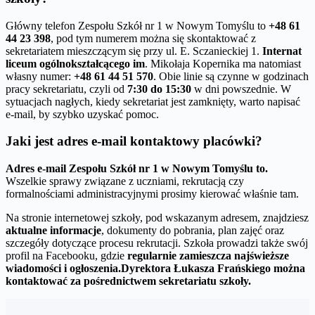
Główny telefon Zespołu Szkół nr 1 w Nowym Tomyślu to
+48 61
44 23 398
, pod tym numerem można się skontaktować z
sekretariatem mieszczącym się przy ul. E. Sczanieckiej 1.
Internat
liceum ogólnokształcącego im
. Mikołaja Kopernika ma natomiast
własny numer:
+48 61 44 51 570
. Obie linie są czynne w godzinach
pracy sekretariatu, czyli od
7:30 do 15:30
w dni powszednie. W
sytuacjach nagłych, kiedy sekretariat jest zamknięty, warto napisać
e-mail, by szybko uzyskać pomoc.
Jaki jest adres e-mail kontaktowy placówki?
Adres e-mail Zespołu Szkół nr 1 w Nowym Tomyślu to.
Wszelkie sprawy związane z uczniami, rekrutacją czy
formalnościami administracyjnymi prosimy kierować właśnie tam.
Na stronie internetowej szkoły, pod wskazanym adresem, znajdziesz
aktualne informacje
, dokumenty do pobrania, plan zajęć oraz
szczegóły dotyczące procesu rekrutacji. Szkoła prowadzi także swój
profil na Facebooku, gdzie
regularnie zamieszcza najświeższe
wiadomości i ogłoszenia.
Dyrektora Łukasza Frańskiego można
kontaktować za pośrednictwem sekretariatu szkoły.