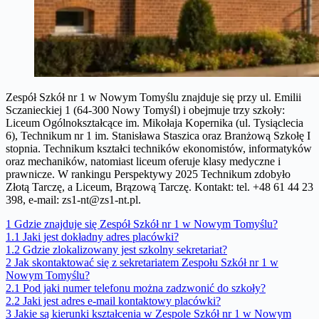
Zespół Szkół nr 1 w Nowym Tomyślu znajduje się przy ul. Emilii
Sczanieckiej 1 (64-300 Nowy Tomyśl) i obejmuje trzy szkoły:
Liceum Ogólnokształcące im. Mikołaja Kopernika (ul. Tysiąclecia
6), Technikum nr 1 im. Stanisława Staszica oraz Branżową Szkołę I
stopnia. Technikum kształci techników ekonomistów, informatyków
oraz mechaników, natomiast liceum oferuje klasy medyczne i
prawnicze. W rankingu Perspektywy 2025 Technikum zdobyło
Złotą Tarczę, a Liceum, Brązową Tarczę. Kontakt: tel. +48 61 44 23
398, e-mail:
zs1-nt@zs1-nt.pl
.
1
Gdzie znajduje się Zespół Szkół nr 1 w Nowym Tomyślu?
1.1
Jaki jest dokładny adres placówki?
1.2
Gdzie zlokalizowany jest szkolny sekretariat?
2
Jak skontaktować się z sekretariatem Zespołu Szkół nr 1 w
Nowym Tomyślu?
2.1
Pod jaki numer telefonu można zadzwonić do szkoły?
2.2
Jaki jest adres e-mail kontaktowy placówki?
3
Jakie są kierunki kształcenia w Zespole Szkół nr 1 w Nowym