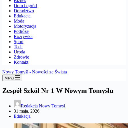
Biznes
Dom i ogród
Doradztwo
Edukacja
Moda
Motoryzacja
Podróże
Rozrywka
Sport
Tech
Uroda
Zdrowie
Kontakt
Nowy Tomyśl - Nowości ze Świata
Menu
Zespół Szkół Nr 1 W Nowym Tomyślu
Redakcja Nowy Tomysl
31 maja, 2026
Edukacja