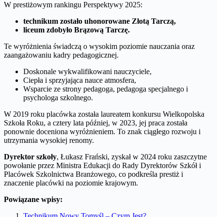
W prestiżowym rankingu Perspektywy 2025:
technikum zostało uhonorowane Złotą Tarczą,
liceum zdobyło Brązową Tarczę.
Te wyróżnienia świadczą o wysokim poziomie nauczania oraz
zaangażowaniu kadry pedagogicznej.
Doskonale wykwalifikowani nauczyciele,
Ciepła i sprzyjająca nauce atmosfera,
Wsparcie ze strony pedagoga, pedagoga specjalnego i
psychologa szkolnego.
W 2019 roku placówka została laureatem konkursu Wielkopolska
Szkoła Roku, a cztery lata później, w 2023, jej praca została
ponownie doceniona wyróżnieniem. To znak ciągłego rozwoju i
utrzymania wysokiej renomy.
Dyrektor szkoły
, Łukasz Frański, zyskał w 2024 roku zaszczytne
powołanie przez Ministra Edukacji do Rady Dyrektorów Szkół i
Placówek Szkolnictwa Branżowego, co podkreśla prestiż i
znaczenie placówki na poziomie krajowym.
Powiązane wpisy:
Technikum Nowy Tomyśl – Czym Jest?