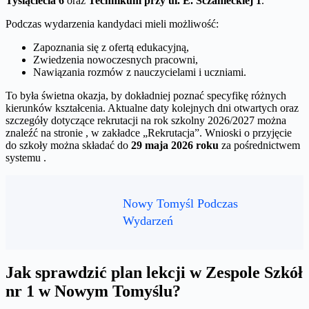
Tysiąclecia 6
oraz
Technikum przy ul. E. Sczanieckiej 1
.
Podczas wydarzenia kandydaci mieli możliwość:
Zapoznania się z ofertą edukacyjną,
Zwiedzenia nowoczesnych pracowni,
Nawiązania rozmów z nauczycielami i uczniami.
To była świetna okazja, by dokładniej poznać specyfikę różnych
kierunków kształcenia. Aktualne daty kolejnych dni otwartych oraz
szczegóły dotyczące rekrutacji na rok szkolny 2026/2027 można
znaleźć na stronie , w zakładce „Rekrutacja”. Wnioski o przyjęcie
do szkoły można składać do
29 maja 2026 roku
za pośrednictwem
systemu .
Nowy Tomyśl Podczas
Wydarzeń
Jak sprawdzić plan lekcji w Zespole Szkół
nr 1 w Nowym Tomyślu?