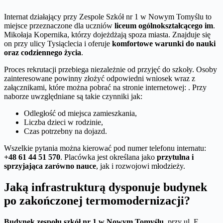
Internat działający przy Zespole Szkół nr 1 w Nowym Tomyślu to
miejsce przeznaczone dla uczniów
liceum ogólnokształcącego im
.
Mikołaja Kopernika, którzy dojeżdżają spoza miasta. Znajduje się
on przy ulicy Tysiąclecia i oferuje
komfortowe warunki do nauki
oraz codziennego życia
.
Proces rekrutacji przebiega niezależnie od przyjęć do szkoły. Osoby
zainteresowane powinny złożyć odpowiedni wniosek wraz z
załącznikami, które można pobrać na stronie internetowej: . Przy
naborze uwzględniane są takie czynniki jak:
Odległość od miejsca zamieszkania,
Liczba dzieci w rodzinie,
Czas potrzebny na dojazd.
Wszelkie pytania można kierować pod numer telefonu internatu:
+48 61 44 51 570
. Placówka jest określana jako
przytulna i
sprzyjająca zarówno nauce
, jak i rozwojowi młodzieży.
Jaką infrastrukturą dysponuje budynek
po zakończonej termomodernizacji?
Budynek zespołu szkół nr 1 w Nowym Tomyślu
, przy ul. E.