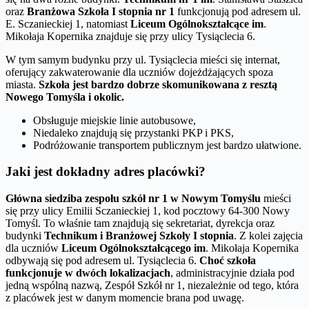
oraz
Branżowa Szkoła I stopnia nr 1
funkcjonują pod adresem ul.
E. Sczanieckiej 1, natomiast
Liceum Ogólnokształcące im
.
Mikołaja Kopernika znajduje się przy ulicy Tysiąclecia 6.
W tym samym budynku przy ul. Tysiąclecia mieści się internat,
oferujący zakwaterowanie dla uczniów dojeżdżających spoza
miasta.
Szkoła jest bardzo dobrze skomunikowana z resztą
Nowego Tomyśla i okolic.
Obsługuje miejskie linie autobusowe,
Niedaleko znajdują się przystanki PKP i PKS,
Podróżowanie transportem publicznym jest bardzo ułatwione.
Jaki jest dokładny adres placówki?
Główna siedziba zespołu szkół nr 1 w Nowym Tomyślu
mieści
się przy ulicy Emilii Sczanieckiej 1, kod pocztowy 64-300 Nowy
Tomyśl. To właśnie tam znajdują się sekretariat, dyrekcja oraz
budynki
Technikum i Branżowej Szkoły I stopnia
. Z kolei zajęcia
dla uczniów
Liceum Ogólnokształcącego im
. Mikołaja Kopernika
odbywają się pod adresem ul. Tysiąclecia 6.
Choć szkoła
funkcjonuje w dwóch lokalizacjach
, administracyjnie działa pod
jedną wspólną nazwą, Zespół Szkół nr 1, niezależnie od tego, która
z placówek jest w danym momencie brana pod uwagę.