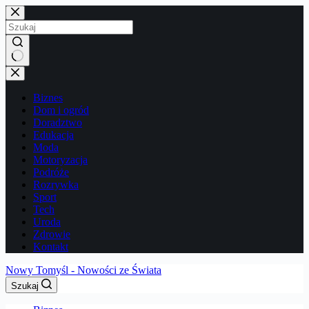
Przejdź
do
treści
Brak
wyników
Biznes
Dom i ogród
Doradztwo
Edukacja
Moda
Motoryzacja
Podróże
Rozrywka
Sport
Tech
Uroda
Zdrowie
Kontakt
Nowy Tomyśl - Nowości ze Świata
Szukaj