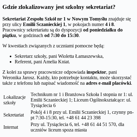
Gdzie zlokalizowany jest szkolny sekretariat?
Sekretariat Zespołu Szkół nr 1 w Nowym Tomyślu
znajduje się
przy ulicy
Emilii Sczanieckiej 1
, w pokojach numer
4 i 8
.
Pracownicy sekretariatu są do dyspozycji
od poniedziałku do
piątku
, w godzinach
od 7:30 do 15:30
.
W kwestiach związanych z uczniami pomocne będą:
Sekretarz szkoły, pani Wioletta Łamaszewska,
Referent, pani Amelia Kniat.
Z kolei za sprawy pracownicze odpowiada
inspektor
, pani
Weronika Jarosz. Każdy, kto potrzebuje kontaktu, może skorzystać
także z telefonu lub napisać wiadomość na
adres e-mail placówki
.
Technikum nr 1 i Branżowa Szkoła I stopnia nr 1: ul.
Lokalizacje
Emilii Sczanieckiej 1; Liceum Ogólnokształcące: ul.
szkoły
Tysiąclecia 6
Pokój 4 i 8 przy ul. Emilii Sczanieckiej 1, czynny pn-
Sekretariat
pt 7:30-15:30, tel. +48 61 44 23 398
Przy ul. Tysiąclecia 6, tel. +48 61 44 51 570, dla
Internat
uczniów liceum spoza miasta