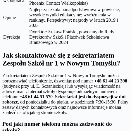
współpraca
Phoenix Contact Wielkopolska)
Najlepsza szkoła ponadpodstawowa w powiecie;
wysokie wyniki edukacyjne; wyróżnienia w
Opinie
rankingu Perspektywy; nagrody w latach 2019 i
2023
Dyrektor: Łukasz Frański, powołany do Rady
Dyrekcja
Dyrektorów Szkół i Placówek Szkolnictwa
Branżowego w 2024
Jak skontaktować się z sekretariatem
Zespołu Szkół nr 1 w Nowym Tomyślu?
Z sekretariatem Zespołu Szkół nr 1 w Nowym Tomyślu można
porozmawiać telefonicznie, dzwoniąc pod numer
+48 61 44 23 398
(budynek przy ul. E. Sczanieckiej) lub wysyłając wiadomość na
adres e-mail . Internat szkoły dysponuje oddzielnym numerem
telefonu:
+48 61 44 51 570
.
Sekretariat jest do dyspozycji w dni
robocze
, od poniedziałku do piątku, w godzinach 7:30-15:30. Pełny
zestaw danych kontaktowych oraz najnowsze informacje można
znaleźć na oficjalnej stronie szkoły.
Pod jaki numer telefonu można zadzwonić do
szkoły?