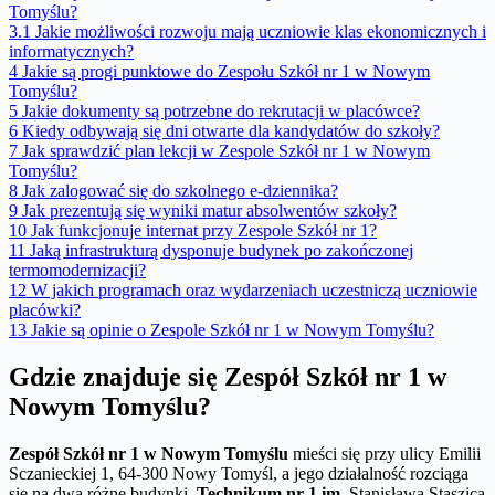
Tomyślu?
3.1
Jakie możliwości rozwoju mają uczniowie klas ekonomicznych i
informatycznych?
4
Jakie są progi punktowe do Zespołu Szkół nr 1 w Nowym
Tomyślu?
5
Jakie dokumenty są potrzebne do rekrutacji w placówce?
6
Kiedy odbywają się dni otwarte dla kandydatów do szkoły?
7
Jak sprawdzić plan lekcji w Zespole Szkół nr 1 w Nowym
Tomyślu?
8
Jak zalogować się do szkolnego e-dziennika?
9
Jak prezentują się wyniki matur absolwentów szkoły?
10
Jak funkcjonuje internat przy Zespole Szkół nr 1?
11
Jaką infrastrukturą dysponuje budynek po zakończonej
termomodernizacji?
12
W jakich programach oraz wydarzeniach uczestniczą uczniowie
placówki?
13
Jakie są opinie o Zespole Szkół nr 1 w Nowym Tomyślu?
Gdzie znajduje się Zespół Szkół nr 1 w
Nowym Tomyślu?
Zespół Szkół nr 1 w Nowym Tomyślu
mieści się przy ulicy Emilii
Sczanieckiej 1, 64-300 Nowy Tomyśl, a jego działalność rozciąga
się na dwa różne budynki.
Technikum nr 1 im
. Stanisława Staszica