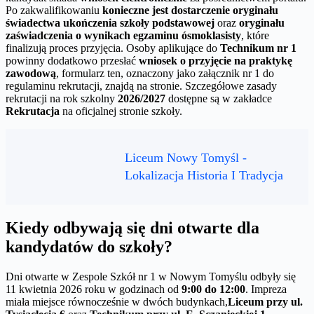
Po zakwalifikowaniu
konieczne jest dostarczenie oryginału
świadectwa ukończenia szkoły podstawowej
oraz
oryginału
zaświadczenia o wynikach egzaminu ósmoklasisty
, które
finalizują proces przyjęcia. Osoby aplikujące do
Technikum nr 1
powinny dodatkowo przesłać
wniosek o przyjęcie na praktykę
zawodową
, formularz ten, oznaczony jako załącznik nr 1 do
regulaminu rekrutacji, znajdą na stronie. Szczegółowe zasady
rekrutacji na rok szkolny
2026/2027
dostępne są w zakładce
Rekrutacja
na oficjalnej stronie szkoły.
Liceum Nowy Tomyśl -
Lokalizacja Historia I Tradycja
Kiedy odbywają się dni otwarte dla
kandydatów do szkoły?
Dni otwarte w Zespole Szkół nr 1 w Nowym Tomyślu odbyły się
11 kwietnia 2026 roku w godzinach od
9:00 do 12:00
. Impreza
miała miejsce równocześnie w dwóch budynkach,
Liceum przy ul.