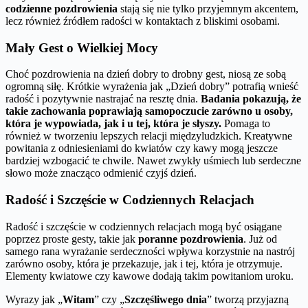
codzienne pozdrowienia
stają się nie tylko przyjemnym akcentem,
lecz również źródłem radości w kontaktach z bliskimi osobami.
Mały Gest o Wielkiej Mocy
Choć pozdrowienia na dzień dobry to drobny gest, niosą ze sobą
ogromną siłę. Krótkie wyrażenia jak „Dzień dobry” potrafią wnieść
radość i pozytywnie nastrajać na resztę dnia.
Badania pokazują, że
takie zachowania poprawiają samopoczucie zarówno u osoby,
która je wypowiada, jak i u tej, która je słyszy.
Pomaga to
również w tworzeniu lepszych relacji międzyludzkich. Kreatywne
powitania z odniesieniami do kwiatów czy kawy mogą jeszcze
bardziej wzbogacić te chwile. Nawet zwykły uśmiech lub serdeczne
słowo może znacząco odmienić czyjś dzień.
Radość i Szczęście w Codziennych Relacjach
Radość i szczęście w codziennych relacjach mogą być osiągane
poprzez proste gesty, takie jak
poranne pozdrowienia
. Już od
samego rana wyrażanie serdeczności wpływa korzystnie na nastrój
zarówno osoby, która je przekazuje, jak i tej, która je otrzymuje.
Elementy kwiatowe czy kawowe dodają takim powitaniom uroku.
Wyrazy jak „
Witam
” czy „
Szczęśliwego dnia
” tworzą przyjazną