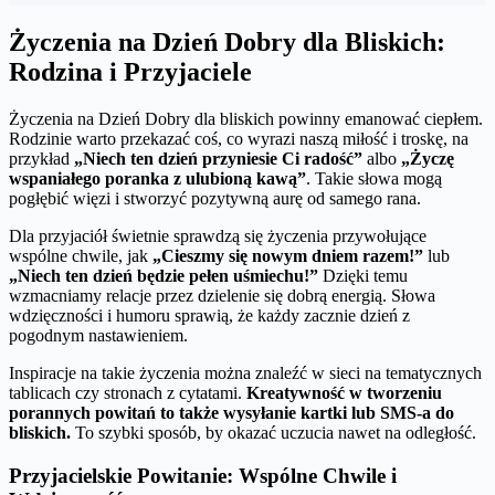
Życzenia na Dzień Dobry dla Bliskich:
Rodzina i Przyjaciele
Życzenia na Dzień Dobry dla bliskich powinny emanować ciepłem.
Rodzinie warto przekazać coś, co wyrazi naszą miłość i troskę, na
przykład
„Niech ten dzień przyniesie Ci radość”
albo
„Życzę
wspaniałego poranka z ulubioną kawą”
. Takie słowa mogą
pogłębić więzi i stworzyć pozytywną aurę od samego rana.
Dla przyjaciół świetnie sprawdzą się życzenia przywołujące
wspólne chwile, jak
„Cieszmy się nowym dniem razem!”
lub
„Niech ten dzień będzie pełen uśmiechu!”
Dzięki temu
wzmacniamy relacje przez dzielenie się dobrą energią. Słowa
wdzięczności i humoru sprawią, że każdy zacznie dzień z
pogodnym nastawieniem.
Inspiracje na takie życzenia można znaleźć w sieci na tematycznych
tablicach czy stronach z cytatami.
Kreatywność w tworzeniu
porannych powitań to także wysyłanie kartki lub SMS-a do
bliskich.
To szybki sposób, by okazać uczucia nawet na odległość.
Przyjacielskie Powitanie: Wspólne Chwile i