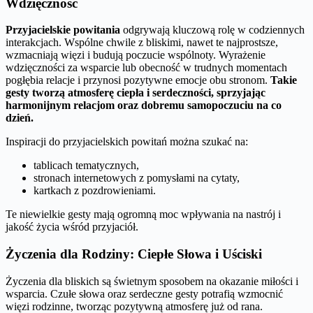
Wdzięczność
Przyjacielskie powitania
odgrywają kluczową rolę w codziennych
interakcjach. Wspólne chwile z bliskimi, nawet te najprostsze,
wzmacniają więzi i budują poczucie wspólnoty. Wyrażenie
wdzięczności za wsparcie lub obecność w trudnych momentach
pogłębia relacje i przynosi pozytywne emocje obu stronom.
Takie
gesty tworzą atmosferę ciepła i serdeczności, sprzyjając
harmonijnym relacjom oraz dobremu samopoczuciu na co
dzień.
Inspiracji do przyjacielskich powitań można szukać na:
tablicach tematycznych,
stronach internetowych z pomysłami na cytaty,
kartkach z pozdrowieniami.
Te niewielkie gesty mają ogromną moc wpływania na nastrój i
jakość życia wśród przyjaciół.
Życzenia dla Rodziny: Ciepłe Słowa i Uściski
Życzenia dla bliskich są świetnym sposobem na okazanie miłości i
wsparcia. Czułe słowa oraz serdeczne gesty potrafią wzmocnić
więzi rodzinne, tworząc pozytywną atmosferę już od rana.