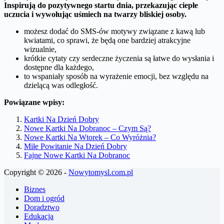
Inspirują do pozytywnego startu dnia, przekazując ciepłe
uczucia i wywołując uśmiech na twarzy bliskiej osoby.
możesz dodać do SMS-ów motywy związane z kawą lub
kwiatami, co sprawi, że będą one bardziej atrakcyjne
wizualnie,
krótkie cytaty czy serdeczne życzenia są łatwe do wysłania i
dostępne dla każdego,
to wspaniały sposób na wyrażenie emocji, bez względu na
dzielącą was odległość.
Powiązane wpisy:
Kartki Na Dzień Dobry
Nowe Kartki Na Dobranoc – Czym Są?
Nowe Kartki Na Wtorek – Co Wyróżnia?
Miłe Powitanie Na Dzień Dobry
Fajne Nowe Kartki Na Dobranoc
Copyright © 2026 -
Nowytomysl.com.pl
Biznes
Dom i ogród
Doradztwo
Edukacja