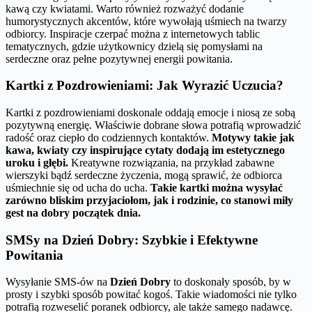
kawą czy kwiatami. Warto również rozważyć dodanie
humorystycznych akcentów, które wywołają uśmiech na twarzy
odbiorcy. Inspiracje czerpać można z internetowych tablic
tematycznych, gdzie użytkownicy dzielą się pomysłami na
serdeczne oraz pełne pozytywnej energii powitania.
Kartki z Pozdrowieniami: Jak Wyrazić Uczucia?
Kartki z pozdrowieniami doskonale oddają emocje i niosą ze sobą
pozytywną energię. Właściwie dobrane słowa potrafią wprowadzić
radość oraz ciepło do codziennych kontaktów.
Motywy takie jak
kawa, kwiaty czy inspirujące cytaty dodają im estetycznego
uroku i głębi.
Kreatywne rozwiązania, na przykład zabawne
wierszyki bądź serdeczne życzenia, mogą sprawić, że odbiorca
uśmiechnie się od ucha do ucha.
Takie kartki można wysyłać
zarówno bliskim przyjaciołom, jak i rodzinie, co stanowi miły
gest na dobry początek dnia.
SMSy na Dzień Dobry: Szybkie i Efektywne
Powitania
Wysyłanie SMS-ów na
Dzień Dobry
to doskonały sposób, by w
prosty i szybki sposób powitać kogoś. Takie wiadomości nie tylko
potrafią rozweselić poranek odbiorcy, ale także samego nadawcę.