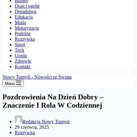
Biznes
Dom i ogród
Doradztwo
Edukacja
Moda
Motoryzacja
Podróże
Rozrywka
Sport
Tech
Uroda
Zdrowie
Kontakt
Nowy Tomyśl - Nowości ze Świata
Menu
Pozdrowienia Na Dzień Dobry –
Znaczenie I Rola W Codziennej
Redakcja Nowy Tomysl
29 czerwca, 2025
Rozrywka