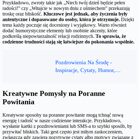
Przykładowo, zwroty takie jak „Niech twój dzień będzie pełen
radości!” czy „Witajcie w nowym dniu z uśmiechem” przekazują
troskę oraz bliskość.
Kluczowe jest jednak, aby życzenia były
autentyczne i dopasowane do osoby, która je otrzymuje.
Dzięki
temu każdy poczuje się doceniony i wyjątkowy. Warto również
dodać humorystyczne elementy lub osobiste akcenty, które
podkreślą niepowtarzalność relacji rodzinnych.
To sprawia, że
codzienne trudności stają się łatwiejsze do pokonania wspólnie.
Pozdrowienia Na Środę -
Inspiracje, Cytaty, Humor,…
Kreatywne Pomysły na Poranne
Powitania
Kreatywne sposoby na poranne powitanie mogą tchnąć nową
energię i radość w nasze codzienne interakcje. Przykładowo,
wysłanie kartki z pozdrowieniami lub SMS-a to szybki sposób, by
przywitać bliskich. Taki gest często jest miłym zaskoczeniem,
zwłaszcza gdy zawiera pozytywne cytaty albo motywy związane z