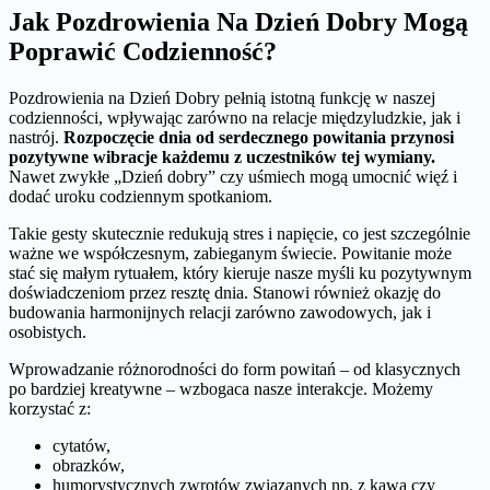
Jak Pozdrowienia Na Dzień Dobry Mogą
Poprawić Codzienność?
Pozdrowienia na Dzień Dobry pełnią istotną funkcję w naszej
codzienności, wpływając zarówno na relacje międzyludzkie, jak i
nastrój.
Rozpoczęcie dnia od serdecznego powitania przynosi
pozytywne wibracje każdemu z uczestników tej wymiany.
Nawet zwykłe „Dzień dobry” czy uśmiech mogą umocnić więź i
dodać uroku codziennym spotkaniom.
Takie gesty skutecznie redukują stres i napięcie, co jest szczególnie
ważne we współczesnym, zabieganym świecie. Powitanie może
stać się małym rytuałem, który kieruje nasze myśli ku pozytywnym
doświadczeniom przez resztę dnia. Stanowi również okazję do
budowania harmonijnych relacji zarówno zawodowych, jak i
osobistych.
Wprowadzanie różnorodności do form powitań – od klasycznych
po bardziej kreatywne – wzbogaca nasze interakcje. Możemy
korzystać z:
cytatów,
obrazków,
humorystycznych zwrotów związanych np. z kawą czy