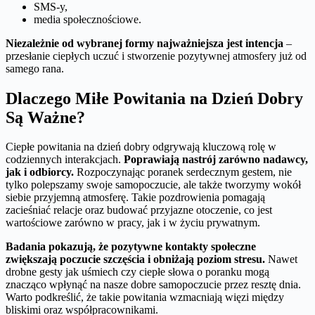
SMS-y,
media społecznościowe.
Niezależnie od wybranej formy najważniejsza jest intencja
–
przesłanie ciepłych uczuć i stworzenie pozytywnej atmosfery już od
samego rana.
Dlaczego Miłe Powitania na Dzień Dobry
Są Ważne?
Ciepłe powitania na dzień dobry odgrywają kluczową rolę w
codziennych interakcjach.
Poprawiają nastrój zarówno nadawcy,
jak i odbiorcy.
Rozpoczynając poranek serdecznym gestem, nie
tylko polepszamy swoje samopoczucie, ale także tworzymy wokół
siebie przyjemną atmosferę. Takie pozdrowienia pomagają
zacieśniać relacje oraz budować przyjazne otoczenie, co jest
wartościowe zarówno w pracy, jak i w życiu prywatnym.
Badania pokazują, że pozytywne kontakty społeczne
zwiększają poczucie szczęścia i obniżają poziom stresu.
Nawet
drobne gesty jak uśmiech czy ciepłe słowa o poranku mogą
znacząco wpłynąć na nasze dobre samopoczucie przez resztę dnia.
Warto podkreślić, że takie powitania wzmacniają więzi między
bliskimi oraz współpracownikami.