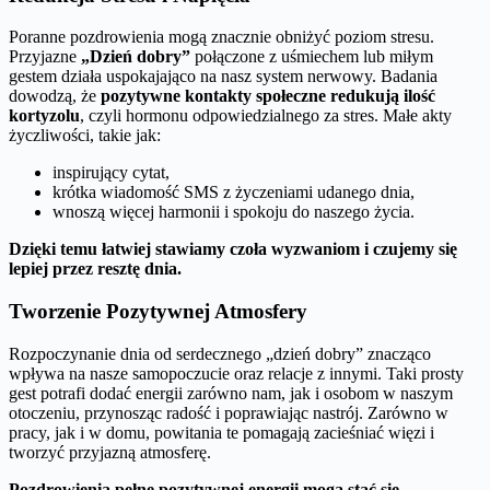
Poranne pozdrowienia mogą znacznie obniżyć poziom stresu.
Przyjazne
„Dzień dobry”
połączone z uśmiechem lub miłym
gestem działa uspokajająco na nasz system nerwowy. Badania
dowodzą, że
pozytywne kontakty społeczne redukują ilość
kortyzolu
, czyli hormonu odpowiedzialnego za stres. Małe akty
życzliwości, takie jak:
inspirujący cytat,
krótka wiadomość SMS z życzeniami udanego dnia,
wnoszą więcej harmonii i spokoju do naszego życia.
Dzięki temu łatwiej stawiamy czoła wyzwaniom i czujemy się
lepiej przez resztę dnia.
Tworzenie Pozytywnej Atmosfery
Rozpoczynanie dnia od serdecznego „dzień dobry” znacząco
wpływa na nasze samopoczucie oraz relacje z innymi. Taki prosty
gest potrafi dodać energii zarówno nam, jak i osobom w naszym
otoczeniu, przynosząc radość i poprawiając nastrój. Zarówno w
pracy, jak i w domu, powitania te pomagają zacieśniać więzi i
tworzyć przyjazną atmosferę.
Pozdrowienia pełne pozytywnej energii mogą stać się