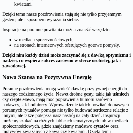
kwiatami.
Dzięki temu nasze pozdrowienia stają się nie tylko przyjemnym
gestem, ale i sposobem wyrażania siebie.
Inspiracje na poranne powitania można znaleźć wszędzie:
w mediach społecznościowych,
na stronach internetowych oferujących gotowe pomysły.
Dzięki nim każdy dzień może zaczynać się z dawką optymizmu i
nadziei, co wspiera sukces zarówno w sferze osobistej, jak i
zawodowej.
Nowa Szansa na Pozytywną Energię
Poranne pozdrowienia mogą wnieść dawkę pozytywnej energii do
naszego codziennego życia. Nawet drobne gesty, takie jak
uśmiech
czy
ciepłe słowo
, mają moc poprawienia humoru zarówno
nadawcy, jak i odbiorcy. Wprowadzenie takich powitań do naszych
porannych rytuałów pomaga nie tylko budować serdeczne relacje z
innymi, ale także polepsza nasz nastrój na cały dzień. Inspiracji
możemy szukać na różnych tablicach tematycznych lub w mediach
społecznościowych, gdzie znajdziemy mnóstwo
cytatów
oraz
motywów związanych z kawą czy kwiatami. Dzięki temu