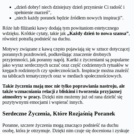
„dzień dobry! niech dzisiejszy dzień przyniesie Ci radość i
spełnienie marzeń”,
„niech każdy poranek będzie źródłem nowych inspiracji”.
Róże lub filiżanki kawy dodają tym powitaniom estetycznego
wdzięku. Krótkie cytaty, takie jak
„Każdy dzień to nowa szansa”
,
również potrafią podnieść na duchu.
Motywy związane z kawą często pojawiają się w sztuce dotyczącej
porannych pozdrowień, podkreślając znaczenie drobnych
przyjemności, jak poranny napój. Kartki z życzeniami są popularne
jako wyraz serdecznych uczuć oraz część codziennych rytuałów w
kręgach rodzinnych czy społecznościach. Inspiracje można znaleźć
na tablicach tematycznych oraz w mediach społecznościowych.
Takie życzenia mają moc nie tylko poprawiania nastroju, ale
także wzmacniania relacji z bliskimi i tworzenia przyjaznej
atmosfery w pracy.
Dzięki nim możemy już od rana dzielić się
pozytywnymi emocjami i wspierać innych.
Serdeczne Życzenia, Które Rozjaśnią Poranek
Poranne, szczere życzenia mogą znacząco podnieść na duchu
osobę, która je otrzymuje. Dzięki nim czuje się doceniona i zyskuje