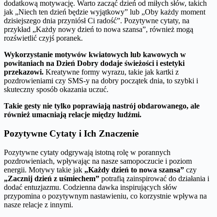
dodatkową motywację. Warto zacząć dzień od miłych słów, takich
jak „Niech ten dzień będzie wyjątkowy” lub „Oby każdy moment
dzisiejszego dnia przyniósł Ci radość”. Pozytywne cytaty, na
przykład „Każdy nowy dzień to nowa szansa”, również mogą
rozświetlić czyjś poranek.
Wykorzystanie motywów kwiatowych lub kawowych w
powitaniach na Dzień Dobry dodaje świeżości i estetyki
przekazowi.
Kreatywne formy wyrazu, takie jak kartki z
pozdrowieniami czy SMS-y na dobry początek dnia, to szybki i
skuteczny sposób okazania uczuć.
Takie gesty nie tylko poprawiają nastrój obdarowanego, ale
również umacniają relacje między ludźmi.
Pozytywne Cytaty i Ich Znaczenie
Pozytywne cytaty odgrywają istotną rolę w porannych
pozdrowieniach, wpływając na nasze samopoczucie i poziom
energii. Motywy takie jak
„Każdy dzień to nowa szansa”
czy
„Zacznij dzień z uśmiechem”
potrafią zainspirować do działania i
dodać entuzjazmu. Codzienna dawka inspirujących słów
przypomina o pozytywnym nastawieniu, co korzystnie wpływa na
nasze relacje z innymi.