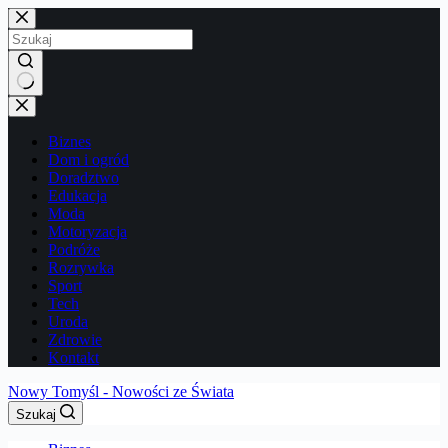
Przejdź
do
treści
Brak
wyników
Biznes
Dom i ogród
Doradztwo
Edukacja
Moda
Motoryzacja
Podróże
Rozrywka
Sport
Tech
Uroda
Zdrowie
Kontakt
Nowy Tomyśl - Nowości ze Świata
Szukaj