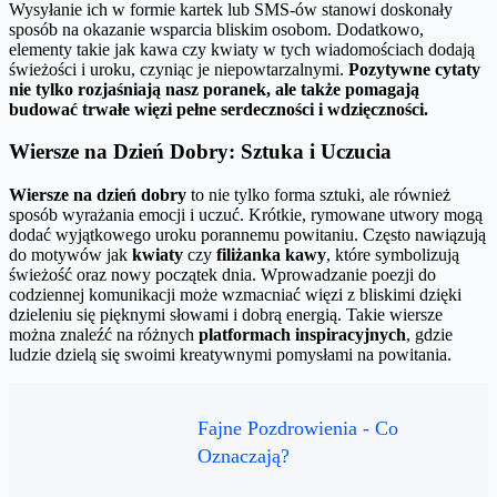
Wysyłanie ich w formie kartek lub SMS-ów stanowi doskonały
sposób na okazanie wsparcia bliskim osobom. Dodatkowo,
elementy takie jak kawa czy kwiaty w tych wiadomościach dodają
świeżości i uroku, czyniąc je niepowtarzalnymi.
Pozytywne cytaty
nie tylko rozjaśniają nasz poranek, ale także pomagają
budować trwałe więzi pełne serdeczności i wdzięczności.
Wiersze na Dzień Dobry: Sztuka i Uczucia
Wiersze na dzień dobry
to nie tylko forma sztuki, ale również
sposób wyrażania emocji i uczuć. Krótkie, rymowane utwory mogą
dodać wyjątkowego uroku porannemu powitaniu. Często nawiązują
do motywów jak
kwiaty
czy
filiżanka kawy
, które symbolizują
świeżość oraz nowy początek dnia. Wprowadzanie poezji do
codziennej komunikacji może wzmacniać więzi z bliskimi dzięki
dzieleniu się pięknymi słowami i dobrą energią. Takie wiersze
można znaleźć na różnych
platformach inspiracyjnych
, gdzie
ludzie dzielą się swoimi kreatywnymi pomysłami na powitania.
Fajne Pozdrowienia - Co
Oznaczają?