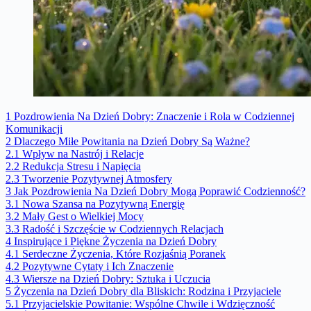
1
Pozdrowienia Na Dzień Dobry: Znaczenie i Rola w Codziennej
Komunikacji
2
Dlaczego Miłe Powitania na Dzień Dobry Są Ważne?
2.1
Wpływ na Nastrój i Relacje
2.2
Redukcja Stresu i Napięcia
2.3
Tworzenie Pozytywnej Atmosfery
3
Jak Pozdrowienia Na Dzień Dobry Mogą Poprawić Codzienność?
3.1
Nowa Szansa na Pozytywną Energię
3.2
Mały Gest o Wielkiej Mocy
3.3
Radość i Szczęście w Codziennych Relacjach
4
Inspirujące i Piękne Życzenia na Dzień Dobry
4.1
Serdeczne Życzenia, Które Rozjaśnią Poranek
4.2
Pozytywne Cytaty i Ich Znaczenie
4.3
Wiersze na Dzień Dobry: Sztuka i Uczucia
5
Życzenia na Dzień Dobry dla Bliskich: Rodzina i Przyjaciele
5.1
Przyjacielskie Powitanie: Wspólne Chwile i Wdzięczność