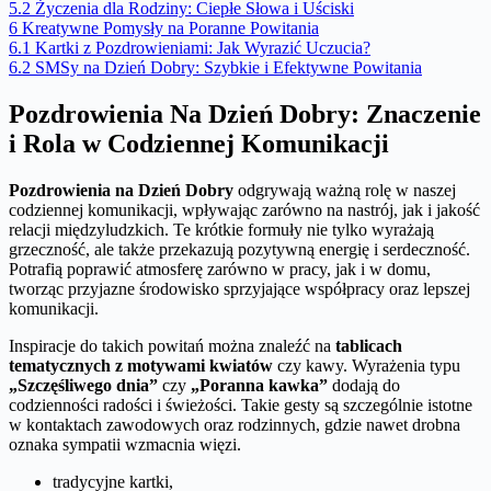
5.2
Życzenia dla Rodziny: Ciepłe Słowa i Uściski
6
Kreatywne Pomysły na Poranne Powitania
6.1
Kartki z Pozdrowieniami: Jak Wyrazić Uczucia?
6.2
SMSy na Dzień Dobry: Szybkie i Efektywne Powitania
Pozdrowienia Na Dzień Dobry: Znaczenie
i Rola w Codziennej Komunikacji
Pozdrowienia na Dzień Dobry
odgrywają ważną rolę w naszej
codziennej komunikacji, wpływając zarówno na nastrój, jak i jakość
relacji międzyludzkich. Te krótkie formuły nie tylko wyrażają
grzeczność, ale także przekazują pozytywną energię i serdeczność.
Potrafią poprawić atmosferę zarówno w pracy, jak i w domu,
tworząc przyjazne środowisko sprzyjające współpracy oraz lepszej
komunikacji.
Inspiracje do takich powitań można znaleźć na
tablicach
tematycznych z motywami kwiatów
czy kawy. Wyrażenia typu
„Szczęśliwego dnia”
czy
„Poranna kawka”
dodają do
codzienności radości i świeżości. Takie gesty są szczególnie istotne
w kontaktach zawodowych oraz rodzinnych, gdzie nawet drobna
oznaka sympatii wzmacnia więzi.
tradycyjne kartki,