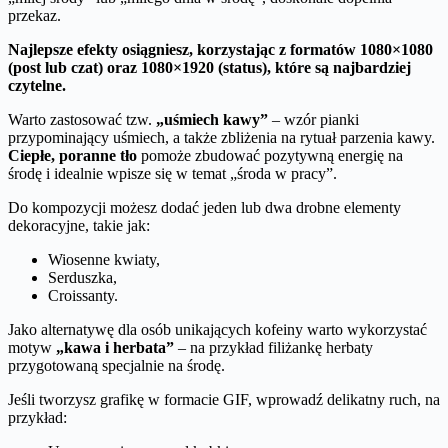
przekaz.
Najlepsze efekty osiągniesz, korzystając z formatów 1080×1080
(post lub czat) oraz 1080×1920 (status), które są najbardziej
czytelne.
Warto zastosować tzw.
„uśmiech kawy”
– wzór pianki
przypominający uśmiech, a także zbliżenia na rytuał parzenia kawy.
Ciepłe, poranne tło
pomoże zbudować pozytywną energię na
środę i idealnie wpisze się w temat „środa w pracy”.
Do kompozycji możesz dodać jeden lub dwa drobne elementy
dekoracyjne, takie jak:
Wiosenne kwiaty,
Serduszka,
Croissanty.
Jako alternatywę dla osób unikających kofeiny warto wykorzystać
motyw
„kawa i herbata”
– na przykład filiżankę herbaty
przygotowaną specjalnie na środę.
Jeśli tworzysz grafikę w formacie GIF, wprowadź delikatny ruch, na
przykład: