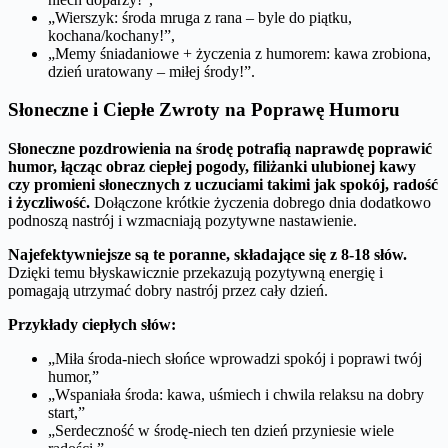
„Wierszyk: środa mruga z rana – byle do piątku,
kochana/kochany!”,
„Memy śniadaniowe + życzenia z humorem: kawa zrobiona,
dzień uratowany – miłej środy!”.
Słoneczne i Ciepłe Zwroty na Poprawę Humoru
Słoneczne pozdrowienia na środę potrafią naprawdę poprawić
humor, łącząc obraz ciepłej pogody, filiżanki ulubionej kawy
czy promieni słonecznych z uczuciami takimi jak spokój, radość
i życzliwość.
Dołączone krótkie życzenia dobrego dnia dodatkowo
podnoszą nastrój i wzmacniają pozytywne nastawienie.
Najefektywniejsze są te poranne, składające się z 8-18 słów.
Dzięki temu błyskawicznie przekazują pozytywną energię i
pomagają utrzymać dobry nastrój przez cały dzień.
Przykłady ciepłych słów:
„Miła środa-niech słońce wprowadzi spokój i poprawi twój
humor,”
„Wspaniała środa: kawa, uśmiech i chwila relaksu na dobry
start,”
„Serdeczność w środę-niech ten dzień przyniesie wiele