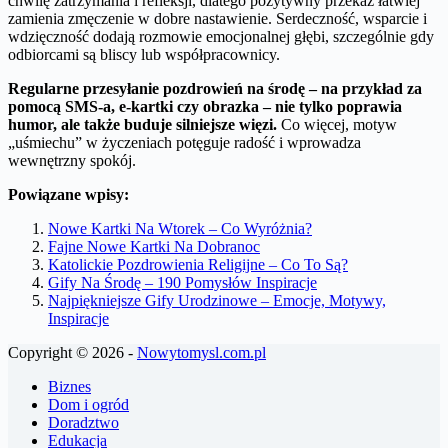
chwilę zatrzymania i refleksji, dlatego pozytywny przekaz łatwiej
zamienia zmęczenie w dobre nastawienie. Serdeczność, wsparcie i
wdzięczność dodają rozmowie emocjonalnej głębi, szczególnie gdy
odbiorcami są bliscy lub współpracownicy.
Regularne przesyłanie pozdrowień na środę – na przykład za
pomocą SMS-a, e-kartki czy obrazka – nie tylko poprawia
humor, ale także buduje silniejsze więzi.
Co więcej, motyw
„uśmiechu” w życzeniach potęguje radość i wprowadza
wewnętrzny spokój.
Powiązane wpisy:
Nowe Kartki Na Wtorek – Co Wyróżnia?
Fajne Nowe Kartki Na Dobranoc
Katolickie Pozdrowienia Religijne – Co To Są?
Gify Na Środę – 190 Pomysłów Inspiracje
Najpiękniejsze Gify Urodzinowe – Emocje, Motywy,
Inspiracje
Copyright © 2026 -
Nowytomysl.com.pl
Biznes
Dom i ogród
Doradztwo
Edukacja