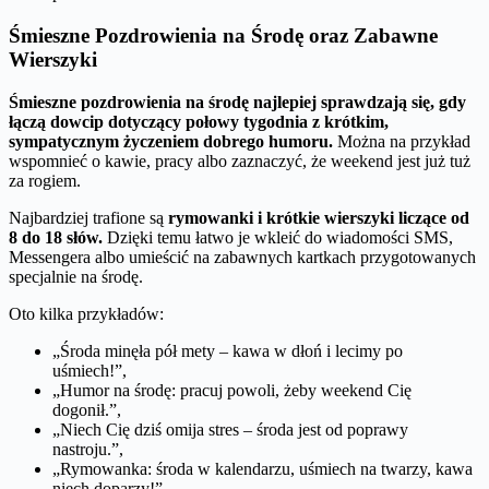
Śmieszne Pozdrowienia na Środę oraz Zabawne
Wierszyki
Śmieszne pozdrowienia na środę najlepiej sprawdzają się, gdy
łączą dowcip dotyczący połowy tygodnia z krótkim,
sympatycznym życzeniem dobrego humoru.
Można na przykład
wspomnieć o kawie, pracy albo zaznaczyć, że weekend jest już tuż
za rogiem.
Najbardziej trafione są
rymowanki i krótkie wierszyki liczące od
8 do 18 słów.
Dzięki temu łatwo je wkleić do wiadomości SMS,
Messengera albo umieścić na zabawnych kartkach przygotowanych
specjalnie na środę.
Oto kilka przykładów:
„Środa minęła pół mety – kawa w dłoń i lecimy po
uśmiech!”,
„Humor na środę: pracuj powoli, żeby weekend Cię
dogonił.”,
„Niech Cię dziś omija stres – środa jest od poprawy
nastroju.”,
„Rymowanka: środa w kalendarzu, uśmiech na twarzy, kawa
niech doparzy!”,