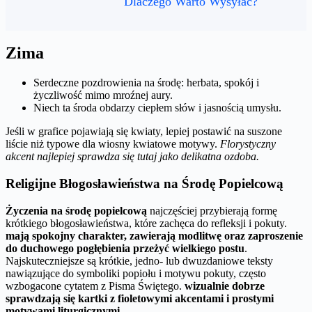
Dlaczego Warto Wysyłać?
Zima
Serdeczne pozdrowienia na środę: herbata, spokój i
życzliwość mimo mroźnej aury.
Niech ta środa obdarzy ciepłem słów i jasnością umysłu.
Jeśli w grafice pojawiają się kwiaty, lepiej postawić na suszone
liście niż typowe dla wiosny kwiatowe motywy.
Florystyczny
akcent najlepiej sprawdza się tutaj jako delikatna ozdoba.
Religijne Błogosławieństwa na Środę Popielcową
Życzenia na środę popielcową
najczęściej przybierają formę
krótkiego błogosławieństwa, które zachęca do refleksji i pokuty.
mają spokojny charakter, zawierają modlitwę oraz zaproszenie
do duchowego pogłębienia przeżyć wielkiego postu
.
Najskuteczniejsze są krótkie, jedno- lub dwuzdaniowe teksty
nawiązujące do symboliki popiołu i motywu pokuty, często
wzbogacone cytatem z Pisma Świętego.
wizualnie dobrze
sprawdzają się kartki z fioletowymi akcentami i prostymi
motywami liturgicznymi
.