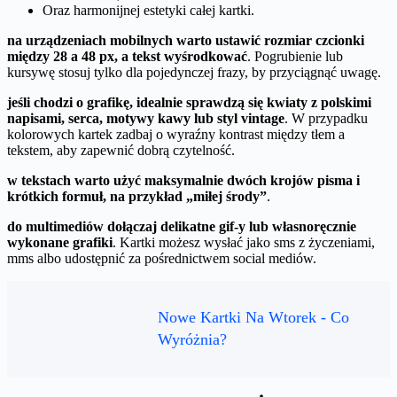
Oraz harmonijnej estetyki całej kartki.
na urządzeniach mobilnych warto ustawić rozmiar czcionki
między 28 a 48 px, a tekst wyśrodkować
. Pogrubienie lub
kursywę stosuj tylko dla pojedynczej frazy, by przyciągnąć uwagę.
jeśli chodzi o grafikę, idealnie sprawdzą się kwiaty z polskimi
napisami, serca, motywy kawy lub styl vintage
. W przypadku
kolorowych kartek zadbaj o wyraźny kontrast między tłem a
tekstem, aby zapewnić dobrą czytelność.
w tekstach warto użyć maksymalnie dwóch krojów pisma i
krótkich formuł, na przykład „miłej środy”
.
do multimediów dołączaj delikatne gif-y lub własnoręcznie
wykonane grafiki
. Kartki możesz wysłać jako sms z życzeniami,
mms albo udostępnić za pośrednictwem social mediów.
Nowe Kartki Na Wtorek - Co
Wyróżnia?