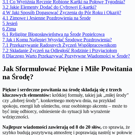
3.1
Co Wyróżnia Ręcznie Robione Kartki na Połowę Tygodnia?
3.2
Jakie Elementy Dodać do Cyfrowej E-kartki?
4
W Jaki Sposób Dopasować Życzenia do Pór Roku i Okazji?
4.1
Zimowe i Jesienne Pozdrowienia na Środę
5
Jesień
6
Zima
6.1
Religijne Błogosławieństwa na Środę Popielcową
7
Jak i Komu Najlepiej Wysyłać Środowe Pozdrowienia?
7.1
Przekazywanie Radosnych Życzeń Współpracownikom
7.2
Składanie Życzeń na Odległość Rodzinie i Przyjaciołom
8
Dlaczego Warto Przekazywać Pozytywne Wiadomości w Środę?
Jak Sformułować Piękne i Miłe Powitania
na Środę?
Piękne i serdeczne powitania na środę składają się z trzech
kluczowych elementów:
krótkiej formuły, takiej jak „miłej środy”
czy „dobrej środy”, konkretnego motywu dnia, na przykład
spokoju, energii lub uśmiechu, oraz osobistego akcentu – może to
być imię odbiorcy, odniesienie do sytuacji lub wyrażenie
wdzięczności.
Najlepsze wiadomości zawierają od 8 do 20 słów,
co sprawia, że
szybko budują pozytywną atmosferę i poprawiają nastrój w połowie