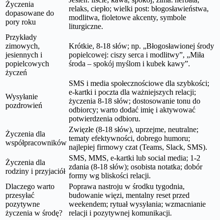
Życzenia
relaks, ciepło; wielki post: błogosławieństwa,
dopasowane do
modlitwa, fioletowe akcenty, symbole
pory roku
liturgiczne.
Przykłady
zimowych,
Krótkie, 8-18 słów; np. „Błogosławionej środy
jesiennych i
popielcowej: ciszy serca i modlitwy”, „Miła
popielcowych
środa – spokój myślom i kubek kawy”.
życzeń
SMS i media społecznościowe dla szybkości;
e-kartki i poczta dla ważniejszych relacji;
Wysyłanie
życzenia 8-18 słów; dostosowanie tonu do
pozdrowień
odbiorcy; warto dodać imię i aktywować
potwierdzenia odbioru.
Zwięzłe (8-18 słów), uprzejme, neutralne;
Życzenia dla
tematy efektywności, dobrego humoru;
współpracowników
najlepiej firmowy czat (Teams, Slack, SMS).
SMS, MMS, e-kartki lub social media; 1-2
Życzenia dla
zdania (8-18 słów); osobista notatka; dobór
rodziny i przyjaciół
formy wg bliskości relacji.
Dlaczego warto
Poprawa nastroju w środku tygodnia,
przesyłać
budowanie więzi, mentalny reset przed
pozytywne
weekendem; rytuał wysyłania; wzmacnianie
życzenia w środę?
relacji i pozytywnej komunikacji.