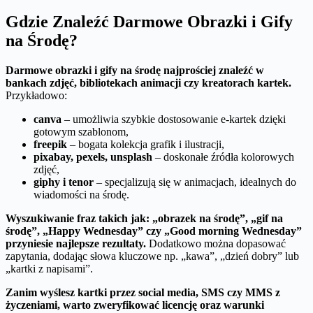
Gdzie Znaleźć Darmowe Obrazki i Gify
na Środę?
Darmowe obrazki i gify na środę najprościej znaleźć w
bankach zdjęć, bibliotekach animacji czy kreatorach kartek.
Przykładowo:
canva
– umożliwia szybkie dostosowanie e-kartek dzięki
gotowym szablonom,
freepik
– bogata kolekcja grafik i ilustracji,
pixabay, pexels, unsplash
– doskonałe źródła kolorowych
zdjęć,
giphy i tenor
– specjalizują się w animacjach, idealnych do
wiadomości na środę.
Wyszukiwanie fraz takich jak: „obrazek na środę”, „gif na
środę”, „Happy Wednesday” czy „Good morning Wednesday”
przyniesie najlepsze rezultaty.
Dodatkowo można dopasować
zapytania, dodając słowa kluczowe np. „kawa”, „dzień dobry” lub
„kartki z napisami”.
Zanim wyślesz kartki przez social media, SMS czy MMS z
życzeniami, warto zweryfikować licencję oraz warunki