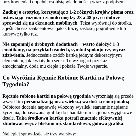
pozdrowienia i dopełnij osobistą wiadomością wraz z podpisem.
Zadbaj o estetykę, korzystając z 1-2 różnych krojów pisma oraz
ustawiając rozmiar czcionki między 28 a 48 px, co dobrze
sprawdzi się na ekranach mobilnych.
Tekst wyrównaj do środka,
a jeśli chcesz zaakcentować jakąś frazę, zastosuj pogrubienie lub
kursywę tylko raz.
Nie zapomnij o drobnych dodatkach – warto dołożyć 1-3
emotikony, na przykład uśmiech, symbol spokoju czy wyraz
zdziwienia.
Jednocześnie ozdób kartkę jednym dekoracyjnym
elementem, jak kwiaty lub serca. To wzbogaci przekaz
emocjonalny, doda mu ciepła i pokaże Twoje wsparcie.
Co Wyróżnia Ręcznie Robione Kartki na Połowę
Tygodnia?
Ręcznie robione kartki na połowę tygodnia
wyróżniają się przede
wszystkim
personalizacją oraz większą wartością emocjonalną
.
Odbiorca docenia naprawdę włożony wysiłek: starannie napisane
życzenia, dopasowaną grafikę do charakteru relacji oraz wyjątkowe
detale.
Taka środkowa kartka potrafi znacznie efektywniej
zbudować więź z bliskimi niż standardowa, gotowa grafika
.
Najlepiej sprawdzają się trzy warstwy: