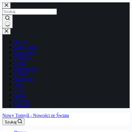
Przejdź
do
treści
Brak
wyników
Biznes
Dom i ogród
Doradztwo
Edukacja
Moda
Motoryzacja
Podróże
Rozrywka
Sport
Tech
Uroda
Zdrowie
Kontakt
Nowy Tomyśl - Nowości ze Świata
Szukaj