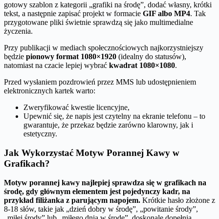
gotowy szablon z kategorii „grafiki na środę”, dodać własny, krótki
tekst, a następnie zapisać projekt w formacie
GIF albo MP4
. Tak
przygotowane pliki świetnie sprawdzą się jako multimedialne
życzenia.
Przy publikacji w mediach społecznościowych najkorzystniejszy
będzie
pionowy format 1080×1920
(idealny do statusów),
natomiast na czacie lepiej wybrać
kwadrat 1080×1080
.
Przed wysłaniem pozdrowień przez MMS lub udostępnieniem
elektronicznych kartek warto:
Zweryfikować kwestie licencyjne,
Upewnić się, że napis jest czytelny na ekranie telefonu – to
gwarantuje, że przekaz będzie zarówno klarowny, jak i
estetyczny.
Jak Wykorzystać Motyw Porannej Kawy w
Grafikach?
Motyw porannej kawy najlepiej sprawdza się w grafikach na
środę, gdy głównym elementem jest pojedynczy kadr, na
przykład filiżanka z parującym napojem.
Krótkie hasło złożone z
8-18 słów, takie jak „dzień dobry w środę”, „powitanie środy”,
„miłej środy” lub „miłego dnia w środę”, doskonale dopełnia