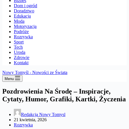
Biznes
Dom i ogród
Doradztwo
Edukacja
Moda
Motoryzacja
Podróże
Rozrywka
Sport
Tech
Uroda
Zdrowie
Kontakt
Nowy Tomyśl - Nowości ze Świata
Menu
Pozdrowienia Na Środę – Inspiracje,
Cytaty, Humor, Grafiki, Kartki, Życzenia
Redakcja Nowy Tomysl
21 kwietnia, 2026
Rozrywka