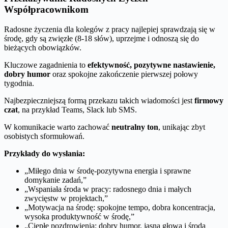
Współpracownikom
Radosne życzenia dla kolegów z pracy najlepiej sprawdzają się w
środę, gdy są zwięzłe (8-18 słów), uprzejme i odnoszą się do
bieżących obowiązków.
Kluczowe zagadnienia to
efektywność, pozytywne nastawienie,
dobry humor
oraz spokojne zakończenie pierwszej połowy
tygodnia.
Najbezpieczniejszą formą przekazu takich wiadomości jest
firmowy
czat
, na przykład Teams, Slack lub SMS.
W komunikacie warto zachować
neutralny ton
, unikając zbyt
osobistych sformułowań.
Przykłady do wysłania:
„Miłego dnia w środę-pozytywna energia i sprawne
domykanie zadań,”
„Wspaniała środa w pracy: radosnego dnia i małych
zwycięstw w projektach,”
„Motywacja na środę: spokojne tempo, dobra koncentracja,
wysoka produktywność w środę,”
„Ciepłe pozdrowienia: dobry humor, jasna głowa i środa