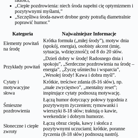
radości,”
„Ciepłe pozdrowienia: niech środa napełni cię optymizmem i
pozytywnymi myślami,”
„Szczęśliwa środa-nawet drobne gesty potrafią diametralnie
poprawić humor.”
Kategoria
Najważniejsze Informacje
Krótka formuła („miłej środy”), motyw dnia
Elementy powitań
(spokój, energia), osobisty akcent (imię,
na środę
sytuacja, wdzięczność); od 8 do 20 słów.
„Dzień dobry w środę! Radosnego dnia i
spokoju”, „Serdeczne pozdrowienia na środę –
Przykłady powitań
energia”, „Życzę uśmiechu i wsparcia”,
„Wesołej środy! Kawa i dobra myśl”.
Cytaty i
Krótkie, treściwe zdania (8-16 słów), np.
motywacyjne
„małe zwycięstwo”, „mentalny reset”;
słowa
inspirujące cytaty podnoszą motywację.
Łączą humor dotyczący połowy tygodnia z
Śmieszne
pozytywnym życzeniem; rymowanki i
pozdrowienia
wierszyki 8-18 słów; traktują o kawie,
weekendzie i dobrym humorze.
Łączą obraz ciepła, kawy i słońca z
Słoneczne i ciepłe
pozytywnymi uczuciami; krótkie, poranne
zwroty
życzenia (8-18 słów) podnoszą nastrój.