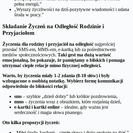
pełna energii,”
„Wyrazy życzliwości na dziś-pozytywne wiadomości i udana
środa w pracy.”
Składanie Życzeń na Odległość Rodzinie i
Przyjaciołom
Życzenia dla rodziny i przyjaciół na odległość
najprościej
przesłać SMS-em, MMS-em, e-kartką lub za pośrednictwem
mediów społecznościowych.
Taki gest ma dużą wartość
emocjonalną, bo pokazuje, że pamiętamy o bliskich i pomaga
utrzymać ciepłe relacje mimo fizycznej odległości.
Warto, by życzenia miały 1-2 zdania (8-18 słów) i były
wzbogacone o osobistą notatkę. Wybierz formę komunikacji
odpowiednio do bliskości relacji:
sms
– szybkie „dzień dobry” lub krótkie pozdrowienia,
mms
– życzenia wraz z obrazkiem, które rozjaśnią dzień,
e-kartki i kartki online
– idealne, gdy ważna jest
serdeczność i magia słowa pisanego.
Oto kilka propozycji życzeń:
„Miłej środy, kochani – ciepłe słowa i dużo spokoju na dziś.”