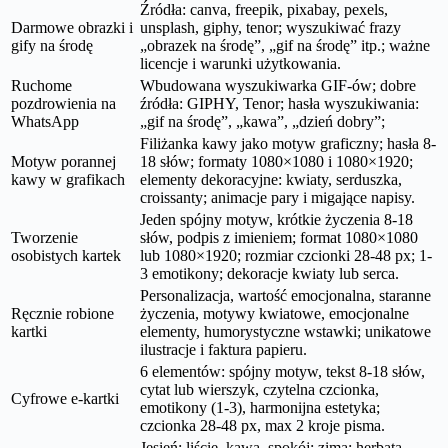
Źródła: canva, freepik, pixabay, pexels,
Darmowe obrazki i
unsplash, giphy, tenor; wyszukiwać frazy
gify na środę
„obrazek na środę”, „gif na środę” itp.; ważne
licencje i warunki użytkowania.
Ruchome
Wbudowana wyszukiwarka GIF-ów; dobre
pozdrowienia na
źródła: GIPHY, Tenor; hasła wyszukiwania:
WhatsApp
„gif na środę”, „kawa”, „dzień dobry”;
Filiżanka kawy jako motyw graficzny; hasła 8-
Motyw porannej
18 słów; formaty 1080×1080 i 1080×1920;
kawy w grafikach
elementy dekoracyjne: kwiaty, serduszka,
croissanty; animacje pary i migające napisy.
Jeden spójny motyw, krótkie życzenia 8-18
Tworzenie
słów, podpis z imieniem; format 1080×1080
osobistych kartek
lub 1080×1920; rozmiar czcionki 28-48 px; 1-
3 emotikony; dekoracje kwiaty lub serca.
Personalizacja, wartość emocjonalna, staranne
Ręcznie robione
życzenia, motywy kwiatowe, emocjonalne
kartki
elementy, humorystyczne wstawki; unikatowe
ilustracje i faktura papieru.
6 elementów: spójny motyw, tekst 8-18 słów,
cytat lub wierszyk, czytelna czcionka,
Cyfrowe e-kartki
emotikony (1-3), harmonijna estetyka;
czcionka 28-48 px, max 2 kroje pisma.
Jesień: liście, kawa, spokój; zima: herbata,