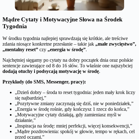
Mądre Cytaty i Motywacyjne Słowa na Środek
Tygodnia
W środku tygodnia najlepiej sprawdzają się krótkie, ale treściwe
zdania niosące konkretne przesłanie – takie jak
„małe zwycięstwo”,
„mentalny reset”
czy
„energia w środę”
.
Najchętniej sięgamy po cytaty na dobry początek dnia oraz polskie
sentencje zawierające od 8 do 16 słów. To właśnie one najszybciej
dodają otuchy i podsycają motywację w środę
.
Przykłady (do SMS, Messenger, pracy):
„Dzień dobry – środa to reset tygodnia: jeden mały krok liczy
się najbardziej,”
„Pozytywne zmiany zaczynają się dziś, nie w poniedziałek,”
„Energia w środę rośnie, gdy kończysz 1 rzecz do końca,”
„Motywacyjne cytaty działają, gdy zamieniasz myśl w
działanie,”
„Inspiracja na środę: mniej perfekcji, więcej konsekwencji,”
„Mądre pozdrowienia: spokój w głowie, tempo w rękach, cel
przed oczami.”