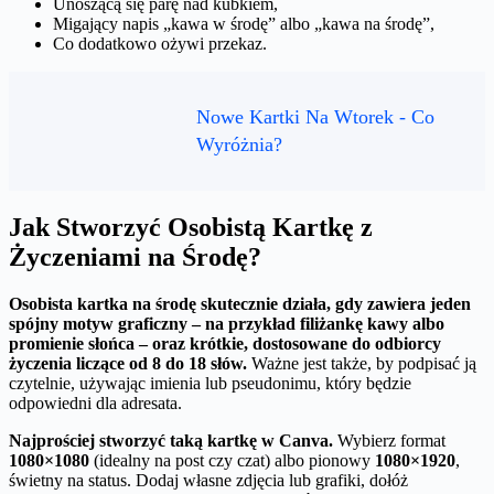
Unoszącą się parę nad kubkiem,
Migający napis „kawa w środę” albo „kawa na środę”,
Co dodatkowo ożywi przekaz.
Nowe Kartki Na Wtorek - Co
Wyróżnia?
Jak Stworzyć Osobistą Kartkę z
Życzeniami na Środę?
Osobista kartka na środę skutecznie działa, gdy zawiera jeden
spójny motyw graficzny – na przykład filiżankę kawy albo
promienie słońca – oraz krótkie, dostosowane do odbiorcy
życzenia liczące od 8 do 18 słów.
Ważne jest także, by podpisać ją
czytelnie, używając imienia lub pseudonimu, który będzie
odpowiedni dla adresata.
Najprościej stworzyć taką kartkę w Canva.
Wybierz format
1080×1080
(idealny na post czy czat) albo pionowy
1080×1920
,
świetny na status. Dodaj własne zdjęcia lub grafiki, dołóż