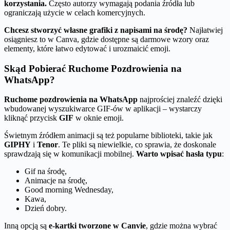
korzystania.
Często autorzy wymagają podania źródła lub
ograniczają użycie w celach komercyjnych.
Chcesz stworzyć własne grafiki z napisami na środę?
Najłatwiej
osiągniesz to w Canva, gdzie dostępne są darmowe wzory oraz
elementy, które łatwo edytować i urozmaicić emoji.
Skąd Pobierać Ruchome Pozdrowienia na
WhatsApp?
Ruchome pozdrowienia na WhatsApp
najprościej znaleźć dzięki
wbudowanej wyszukiwarce GIF-ów w aplikacji – wystarczy
kliknąć przycisk
GIF
w oknie emoji.
Świetnym źródłem animacji są też popularne biblioteki, takie jak
GIPHY
i
Tenor
. Te pliki są niewielkie, co sprawia, że doskonale
sprawdzają się w komunikacji mobilnej.
Warto wpisać hasła typu
:
Gif na środę,
Animacje na środę,
Good morning Wednesday,
Kawa,
Dzień dobry.
Inną opcją są
e-kartki tworzone w Canvie
, gdzie można wybrać