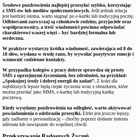
Środowe pozdrowienia najlepiej przesyłać szybko, korzystając
z SMS-ów lub mediów społecznościowych.
Jeśli jednak relacja
jest bardziej istotna, warto sięgnąć po e-kartki lub tradycyjną pocztę.
Odbiorcami zazwyczaj są członkowie rodziny, przyjaciele oraz
współpracownicy, a treść wiadomości powinna odpowiadać
charakterowi waszej więzi – być bardziej formalna lub
serdeczna.
W praktyce wystarczy krótka wiadomość, zawierająca od 8 do
18 słów, wysłana w środę rano, by wywołać pozytywne emocje i
wzmocnić codzienne kontakty.
W przypadku kolegów z pracy dobrze sprawdza się prosty
SMS z uprzejmymi życzeniami, bez zdrobnień, na przykład:
„Spokojnej środy i dobrej energii do zadań”.
Z kolei dla
najbliższych lepsze będą ciepłe życzenia wraz z obrazkiem, które
można przesłać jako MMS, e-kartkę lub tradycyjną kartkę
pocztową.
Kiedy wysyłamy pozdrowienia na odległość, warto aktywować
powiadomienia o odebraniu przesyłki.
Efekt jest jeszcze lepszy,
gdy zadbamy o personalizację – choćby poprzez dodanie imienia
adresata lub nawiązanie do wspólnej chwili.
Przekazywanie Radosnych Życzeń