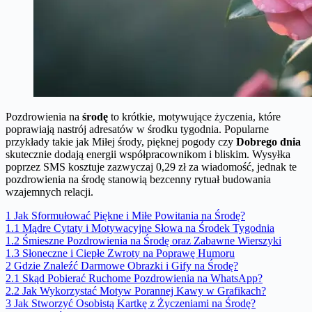
Pozdrowienia na
środę
to krótkie, motywujące życzenia, które
poprawiają nastrój adresatów w środku tygodnia. Popularne
przykłady takie jak Miłej środy, pięknej pogody czy
Dobrego dnia
skutecznie dodają energii współpracownikom i bliskim. Wysyłka
poprzez SMS kosztuje zazwyczaj 0,29 zł za wiadomość, jednak te
pozdrowienia na środę stanowią bezcenny rytuał budowania
wzajemnych relacji.
1
Jak Sformułować Piękne i Miłe Powitania na Środę?
1.1
Mądre Cytaty i Motywacyjne Słowa na Środek Tygodnia
1.2
Śmieszne Pozdrowienia na Środę oraz Zabawne Wierszyki
1.3
Słoneczne i Ciepłe Zwroty na Poprawę Humoru
2
Gdzie Znaleźć Darmowe Obrazki i Gify na Środę?
2.1
Skąd Pobierać Ruchome Pozdrowienia na WhatsApp?
2.2
Jak Wykorzystać Motyw Porannej Kawy w Grafikach?
3
Jak Stworzyć Osobistą Kartkę z Życzeniami na Środę?