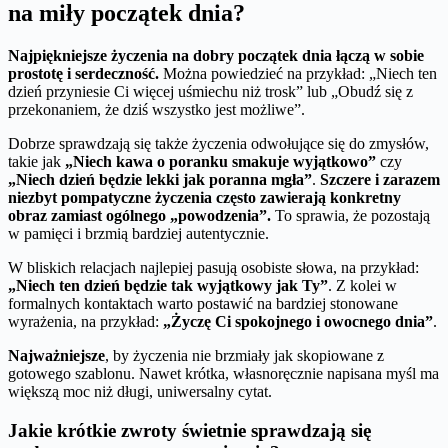
na miły początek dnia?
Najpiękniejsze życzenia na dobry początek dnia łączą w sobie
prostotę i serdeczność.
Można powiedzieć na przykład: „Niech ten
dzień przyniesie Ci więcej uśmiechu niż trosk” lub „Obudź się z
przekonaniem, że dziś wszystko jest możliwe”.
Dobrze sprawdzają się także życzenia odwołujące się do zmysłów,
takie jak
„Niech kawa o poranku smakuje wyjątkowo”
czy
„Niech dzień będzie lekki jak poranna mgła”
.
Szczere i zarazem
niezbyt pompatyczne życzenia często zawierają konkretny
obraz zamiast ogólnego „powodzenia”.
To sprawia, że pozostają
w pamięci i brzmią bardziej autentycznie.
W bliskich relacjach najlepiej pasują osobiste słowa, na przykład:
„Niech ten dzień będzie tak wyjątkowy jak Ty”
. Z kolei w
formalnych kontaktach warto postawić na bardziej stonowane
wyrażenia, na przykład:
„Życzę Ci spokojnego i owocnego dnia”
.
Najważniejsze
, by życzenia nie brzmiały jak skopiowane z
gotowego szablonu. Nawet krótka, własnoręcznie napisana myśl ma
większą moc niż długi, uniwersalny cytat.
Jakie krótkie zwroty świetnie sprawdzają się