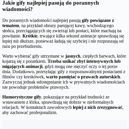
Jakie gify najlepiej pasują do porannych
wiadomości?
Do porannych wiadomości najlepiej pasują
gify powiązane z
tematem
, na przykład obrazy parującej kawy, wschodzącego
słońca, przeciągających się zwierząt lub postaci, które machają na
powitanie.
Krótkie
, trwające kilka sekund animacje sprawdzają się
lepiej niż dłuższe, ponieważ ładują się szybciej i nie rozpraszają od
razu po przebudzeniu.
Warto wybierać gify utrzymane w
jasnych
, ciepłych barwach, które
kojarzą się z porankiem.
Trzeba unikać zbyt intensywnych lub
migających animacji
, gdyż mogą one męczyć oczy o tej porze
dnia. Dodatkowo, przesyłając gify z rozpoznawalnymi postaciami z
filmów czy kreskówek,
warto pamiętać o prawach autorskich
.
Zazwyczaj jednak udostępnianie ich w prywatnych wiadomościach
nie powoduje problemów prawnych.
Humorystyczne gify
, pokazujące na przykład trudności ze
wstawaniem z łóżka, sprawdzają się dobrze w nieformalnych
relacjach. W kontaktach zawodowych
lepiej z nich zrezygnować
,
aby zachować profesjonalizm.