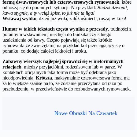
formę dwuwersowych lub czterowersowych rymowanek
, które
odnoszą się do porannych sytuacji. Na przykład:
Budzik dzwonił,
kawa stygnie, a ty wciąż śpisz, to już nie ta liga!
Wstawaj szybko
, dzień już woła, załóż uśmiech, ruszaj w koła!
Humor w takich tekstach często wynika z przesady
, trudności z
porannym wstawaniem, niechęci do budzika czy silnego
uzależnienia od kawy. Często pojawiają się także krótkie
rymowanki ze zwierzętami, na przykład kot przeciągający się o
poranku, co dodaje całości lekkości i uroku.
Zabawny wierszyk najlepiej sprawdzi się w nieformalnych
relacjach
, między przyjaciółmi, rodzeństwem lub w parze. W
kontaktach oficjalnych taka forma może być odebrana jako
nieodpowiednia.
Krótsza
, maksymalnie czterowersowa forma ma
za to większe szanse na to, że zostanie przeczytana od razu po
przebudzeniu, w przeciwieństwie do rozbudowanych rymowanek.
Nowe Obrazki Na Czwartek