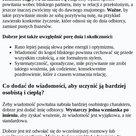
powitania wobec bliskiego partnera, inny w relacji z przełożonym, a
jeszcze inaczej zwrócimy się do dawnego znajomego.
Ważne
, by
takie przywitanie niosło ze sobą pozytywną nutę, na przykład
zawierało konkretne życzenie, które odnosi się do dnia odbiorcy,
zamiast pustych frazesów.
Dobrze jest także uwzględnić porę dnia i okoliczności:
Rano lepiej pasują słowa pełne energii i optymizmu,
Wiadomość do kogoś bliskiego powinna cechować się przede
wszystkim czułością, a nie formalnym stylem,
Systematyczność, sporadyczne, miłe przywitanie nie zrobi
takiego wrażenia, jak codzienne, konsekwentne
pozdrowienie, które z czasem wzmacnia relację.
Co dodać do wiadomości, aby uczynić ją bardziej
osobistą i ciepłą?
Żeby wiadomość powitalna nabrała bardziej osobistego charakteru,
dobrze jest dodać imię odbiorcy.
Wystarczy jedna wzmianka po
imieniu
, aby zyskać wrażenie, że wiadomość jest wyjątkowa, a nie
standardowa.
Dobrze jest też odwołać się do wcześniejszej rozmowy lub