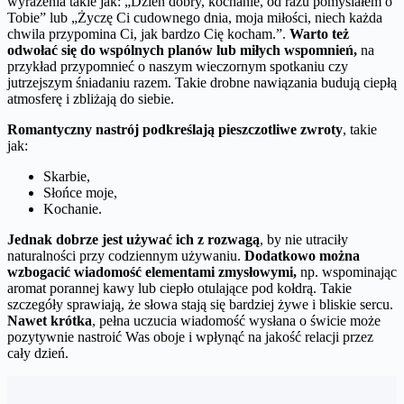
wyrażenia takie jak: „Dzień dobry, kochanie, od razu pomyślałem o
Tobie” lub „Życzę Ci cudownego dnia, moja miłości, niech każda
chwila przypomina Ci, jak bardzo Cię kocham.”.
Warto też
odwołać się do wspólnych planów lub miłych wspomnień,
na
przykład przypomnieć o naszym wieczornym spotkaniu czy
jutrzejszym śniadaniu razem. Takie drobne nawiązania budują ciepłą
atmosferę i zbliżają do siebie.
Romantyczny nastrój podkreślają pieszczotliwe zwroty
, takie
jak:
Skarbie,
Słońce moje,
Kochanie.
Jednak dobrze jest używać ich z rozwagą
, by nie utraciły
naturalności przy codziennym używaniu.
Dodatkowo można
wzbogacić wiadomość elementami zmysłowymi,
np. wspominając
aromat porannej kawy lub ciepło otulające pod kołdrą. Takie
szczegóły sprawiają, że słowa stają się bardziej żywe i bliskie sercu.
Nawet krótka
, pełna uczucia wiadomość wysłana o świcie może
pozytywnie nastroić Was oboje i wpłynąć na jakość relacji przez
cały dzień.