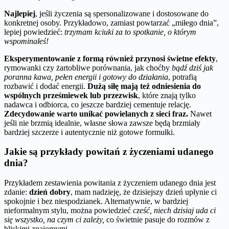
Najlepiej
, jeśli życzenia są spersonalizowane i dostosowane do
konkretnej osoby. Przykładowo, zamiast powtarzać „miłego dnia”,
lepiej powiedzieć:
trzymam kciuki za to spotkanie, o którym
wspominałeś!
Eksperymentowanie z formą również przynosi świetne efekty
,
rymowanki czy żartobliwe porównania, jak choćby
bądź dziś jak
poranna kawa, pełen energii i gotowy do działania
, potrafią
rozbawić i dodać energii.
Dużą siłę mają też odniesienia do
wspólnych prześmiewek lub przezwisk
, które znają tylko
nadawca i odbiorca, co jeszcze bardziej cementuje relację.
Zdecydowanie warto unikać powielanych z sieci fraz.
Nawet
jeśli nie brzmią idealnie, własne słowa zawsze będą brzmiały
bardziej szczerze i autentycznie niż gotowe formułki.
Jakie są przykłady powitań z życzeniami udanego
dnia?
Przykładem zestawienia powitania z życzeniem udanego dnia jest
zdanie:
dzień dobry
, mam nadzieję, że dzisiejszy dzień upłynie ci
spokojnie i bez niespodzianek. Alternatywnie, w bardziej
nieformalnym stylu, można powiedzieć
cześć, niech dzisiaj uda ci
się wszystko, na czym ci zależy,
co świetnie pasuje do rozmów z
bliskimi znajomymi.