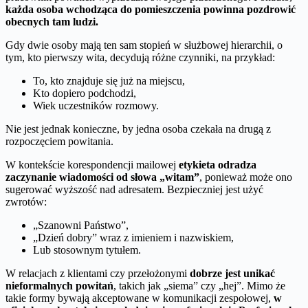
każda osoba wchodząca do pomieszczenia powinna pozdrowić
obecnych tam ludzi.
Gdy dwie osoby mają ten sam stopień w służbowej hierarchii, o
tym, kto pierwszy wita, decydują różne czynniki, na przykład:
To, kto znajduje się już na miejscu,
Kto dopiero podchodzi,
Wiek uczestników rozmowy.
Nie jest jednak konieczne, by jedna osoba czekała na drugą z
rozpoczęciem powitania.
W kontekście korespondencji mailowej
etykieta odradza
zaczynanie wiadomości od słowa „witam”
, ponieważ może ono
sugerować wyższość nad adresatem. Bezpieczniej jest użyć
zwrotów:
„Szanowni Państwo”,
„Dzień dobry” wraz z imieniem i nazwiskiem,
Lub stosownym tytułem.
W relacjach z klientami czy przełożonymi
dobrze jest unikać
nieformalnych powitań
, takich jak „siema” czy „hej”. Mimo że
takie formy bywają akceptowane w komunikacji zespołowej,
w