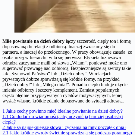
Miłe powitanie na dzień dobry
łączy szczerość, ciepły ton i formę
dopasowaną do relacji z odbiorcą. Inaczej zwracamy się do
partnera, a inaczej do przełożonego. W pracy obowiązuje zasada, że
osoba niżej w hierarchii wita się pierwsza. Etykieta biznesowa
odradza zaczynanie maili od słowa „Witam”, ponieważ może ono
sugerować przewagę nad odbiorcą. Bezpieczniejsze są zwroty takie
jak „Szanowni Państwo” lub „Dzień dobry”. W relacjach
prywatnych dobrze sprawdzają się krótkie formy, na przykład
„Dzień dobry!” lub „Miłego dnia!”. Ponadto ciepło buduje użycie
imienia odbiorcy i szczery komplement. Zamiast popularnych,
często błędnie przypisywanych cytatów motywacyjnych, lepiej
wysłać własne, krótkie zdanie dopasowane do sytuacji adresata.
1
Jakie cechy powinno mieć idealne powitanie na dzień dobry?
1.1
Co dodać do wiadomości, aby uczynić ją bardziej osobistą i
ciepłą?
2
Jakie są najpiękniejsze słowa i życzenia na miły początek dnia?
2.1
Jakie krótkie zwroty świetnie sprawdzają się podczas porannego