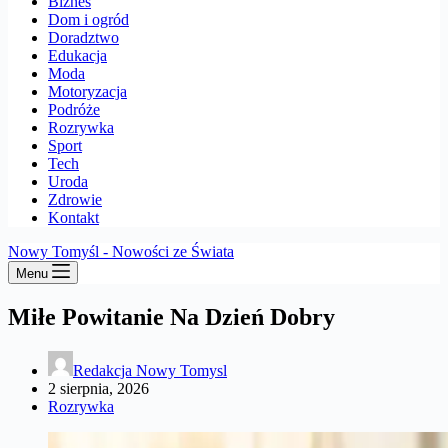
Biznes
Dom i ogród
Doradztwo
Edukacja
Moda
Motoryzacja
Podróże
Rozrywka
Sport
Tech
Uroda
Zdrowie
Kontakt
Nowy Tomyśl - Nowości ze Świata
Menu
Miłe Powitanie Na Dzień Dobry
Redakcja Nowy Tomysl
2 sierpnia, 2026
Rozrywka