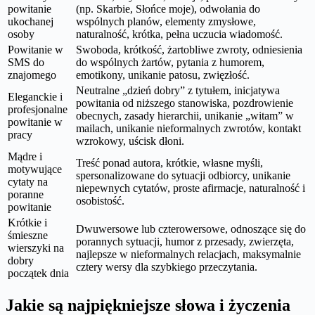
powitanie
(np. Skarbie, Słońce moje), odwołania do
ukochanej
wspólnych planów, elementy zmysłowe,
osoby
naturalność, krótka, pełna uczucia wiadomość.
Powitanie w
Swoboda, krótkość, żartobliwe zwroty, odniesienia
SMS do
do wspólnych żartów, pytania z humorem,
znajomego
emotikony, unikanie patosu, zwięzłość.
Neutralne „dzień dobry” z tytułem, inicjatywa
Eleganckie i
powitania od niższego stanowiska, pozdrowienie
profesjonalne
obecnych, zasady hierarchii, unikanie „witam” w
powitanie w
mailach, unikanie nieformalnych zwrotów, kontakt
pracy
wzrokowy, uścisk dłoni.
Mądre i
Treść ponad autora, krótkie, własne myśli,
motywujące
spersonalizowane do sytuacji odbiorcy, unikanie
cytaty na
niepewnych cytatów, proste afirmacje, naturalność i
poranne
osobistość.
powitanie
Krótkie i
Dwuwersowe lub czterowersowe, odnoszące się do
śmieszne
porannych sytuacji, humor z przesady, zwierzęta,
wierszyki na
najlepsze w nieformalnych relacjach, maksymalnie
dobry
cztery wersy dla szybkiego przeczytania.
początek dnia
Jakie są najpiękniejsze słowa i życzenia