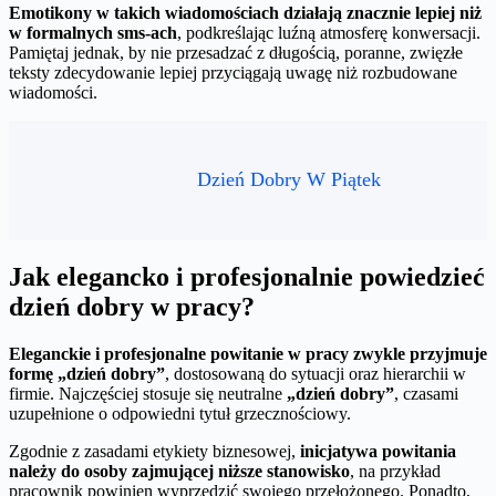
Emotikony w takich wiadomościach działają znacznie lepiej niż
w formalnych sms-ach
, podkreślając luźną atmosferę konwersacji.
Pamiętaj jednak, by nie przesadzać z długością, poranne, zwięzłe
teksty zdecydowanie lepiej przyciągają uwagę niż rozbudowane
wiadomości.
Dzień Dobry W Piątek
Jak elegancko i profesjonalnie powiedzieć
dzień dobry w pracy?
Eleganckie i profesjonalne powitanie w pracy zwykle przyjmuje
formę „dzień dobry”
, dostosowaną do sytuacji oraz hierarchii w
firmie. Najczęściej stosuje się neutralne
„dzień dobry”
, czasami
uzupełnione o odpowiedni tytuł grzecznościowy.
Zgodnie z zasadami etykiety biznesowej,
inicjatywa powitania
należy do osoby zajmującej niższe stanowisko
, na przykład
pracownik powinien wyprzedzić swojego przełożonego. Ponadto,