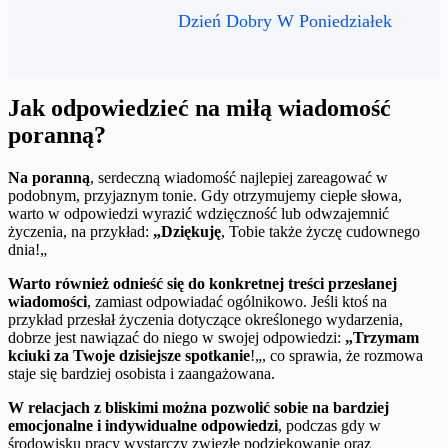
Dzień Dobry W Poniedziałek
Jak odpowiedzieć na miłą wiadomość
poranną?
Na poranną
, serdeczną wiadomość najlepiej zareagować w
podobnym, przyjaznym tonie. Gdy otrzymujemy ciepłe słowa,
warto w odpowiedzi wyrazić wdzięczność lub odwzajemnić
życzenia, na przykład:
„Dziękuję
, Tobie także życzę cudownego
dnia!„
Warto również odnieść się do konkretnej treści przesłanej
wiadomości
, zamiast odpowiadać ogólnikowo. Jeśli ktoś na
przykład przesłał życzenia dotyczące określonego wydarzenia,
dobrze jest nawiązać do niego w swojej odpowiedzi:
„Trzymam
kciuki za Twoje dzisiejsze spotkanie
!„, co sprawia, że rozmowa
staje się bardziej osobista i zaangażowana.
W relacjach z bliskimi można pozwolić sobie na bardziej
emocjonalne i indywidualne odpowiedzi
, podczas gdy w
środowisku pracy wystarczy zwięzłe podziękowanie oraz