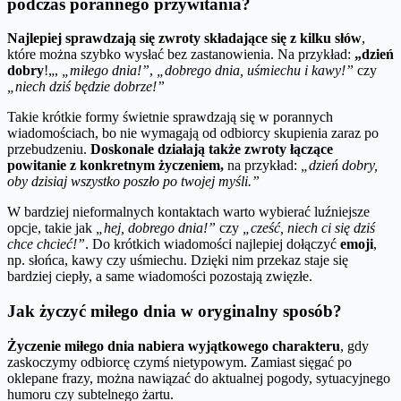
podczas porannego przywitania?
Najlepiej sprawdzają się zwroty składające się z kilku słów
,
które można szybko wysłać bez zastanowienia. Na przykład:
„dzień
dobry
!„,
„miłego dnia!”
,
„dobrego dnia, uśmiechu i kawy!”
czy
„niech dziś będzie dobrze!”
Takie krótkie formy świetnie sprawdzają się w porannych
wiadomościach, bo nie wymagają od odbiorcy skupienia zaraz po
przebudzeniu.
Doskonale działają także zwroty łączące
powitanie z konkretnym życzeniem,
na przykład:
„dzień dobry,
oby dzisiaj wszystko poszło po twojej myśli.”
W bardziej nieformalnych kontaktach warto wybierać luźniejsze
opcje, takie jak
„hej, dobrego dnia!”
czy
„cześć, niech ci się dziś
chce chcieć!”
. Do krótkich wiadomości najlepiej dołączyć
emoji
,
np. słońca, kawy czy uśmiechu. Dzięki nim przekaz staje się
bardziej ciepły, a same wiadomości pozostają zwięzłe.
Jak życzyć miłego dnia w oryginalny sposób?
Życzenie miłego dnia nabiera wyjątkowego charakteru
, gdy
zaskoczymy odbiorcę czymś nietypowym. Zamiast sięgać po
oklepane frazy, można nawiązać do aktualnej pogody, sytuacyjnego
humoru czy subtelnego żartu.