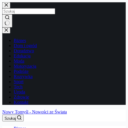
Przejdź
do
treści
Brak
wyników
Biznes
Dom i ogród
Doradztwo
Edukacja
Moda
Motoryzacja
Podróże
Rozrywka
Sport
Tech
Uroda
Zdrowie
Kontakt
Nowy Tomyśl - Nowości ze Świata
Szukaj