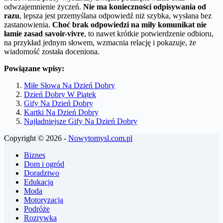
odwzajemnienie życzeń.
Nie ma konieczności odpisywania od
razu
, lepsza jest przemyślana odpowiedź niż szybka, wysłana bez
zastanowienia.
Choć brak odpowiedzi na miły komunikat nie
łamie zasad savoir-vivre
, to nawet krótkie potwierdzenie odbioru,
na przykład jednym słowem, wzmacnia relację i pokazuje, że
wiadomość została doceniona.
Powiązane wpisy:
Miłe Słowa Na Dzień Dobry
Dzień Dobry W Piątek
Gify Na Dzień Dobry
Kartki Na Dzień Dobry
Najładniejsze Gify Na Dzień Dobry
Copyright © 2026 -
Nowytomysl.com.pl
Biznes
Dom i ogród
Doradztwo
Edukacja
Moda
Motoryzacja
Podróże
Rozrywka