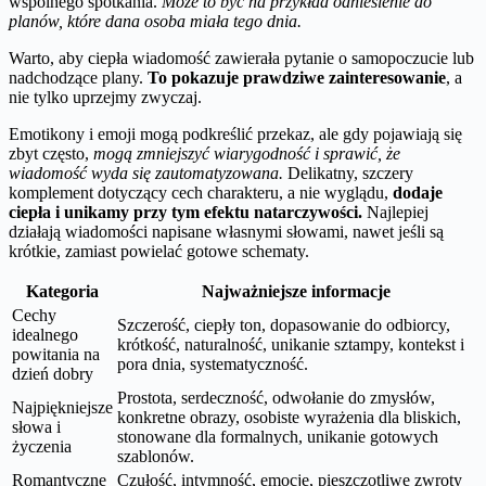
wspólnego spotkania.
Może to być na przykład odniesienie do
planów, które dana osoba miała tego dnia.
Warto, aby ciepła wiadomość zawierała pytanie o samopoczucie lub
nadchodzące plany.
To pokazuje prawdziwe zainteresowanie
, a
nie tylko uprzejmy zwyczaj.
Emotikony i emoji mogą podkreślić przekaz, ale gdy pojawiają się
zbyt często,
mogą zmniejszyć wiarygodność i sprawić, że
wiadomość wyda się zautomatyzowana.
Delikatny, szczery
komplement dotyczący cech charakteru, a nie wyglądu,
dodaje
ciepła i unikamy przy tym efektu natarczywości.
Najlepiej
działają wiadomości napisane własnymi słowami, nawet jeśli są
krótkie, zamiast powielać gotowe schematy.
Kategoria
Najważniejsze informacje
Cechy
Szczerość, ciepły ton, dopasowanie do odbiorcy,
idealnego
krótkość, naturalność, unikanie sztampy, kontekst i
powitania na
pora dnia, systematyczność.
dzień dobry
Prostota, serdeczność, odwołanie do zmysłów,
Najpiękniejsze
konkretne obrazy, osobiste wyrażenia dla bliskich,
słowa i
stonowane dla formalnych, unikanie gotowych
życzenia
szablonów.
Romantyczne
Czułość, intymność, emocje, pieszczotliwe zwroty