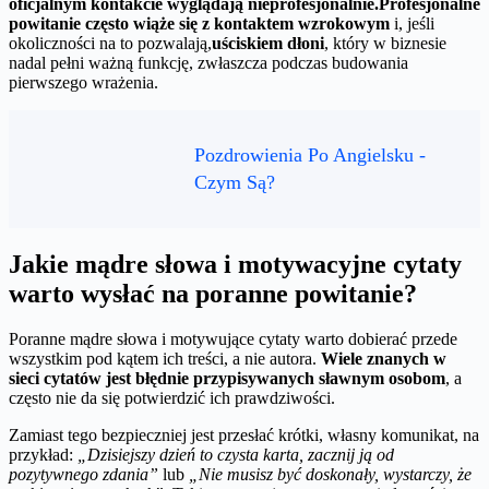
oficjalnym kontakcie wyglądają nieprofesjonalnie.
Profesjonalne
powitanie często wiąże się z kontaktem wzrokowym
i, jeśli
okoliczności na to pozwalają,
uściskiem dłoni
, który w biznesie
nadal pełni ważną funkcję, zwłaszcza podczas budowania
pierwszego wrażenia.
Pozdrowienia Po Angielsku -
Czym Są?
Jakie mądre słowa i motywacyjne cytaty
warto wysłać na poranne powitanie?
Poranne mądre słowa i motywujące cytaty warto dobierać przede
wszystkim pod kątem ich treści, a nie autora.
Wiele znanych w
sieci cytatów jest błędnie przypisywanych sławnym osobom
, a
często nie da się potwierdzić ich prawdziwości.
Zamiast tego bezpieczniej jest przesłać krótki, własny komunikat, na
przykład:
„Dzisiejszy dzień to czysta karta, zacznij ją od
pozytywnego zdania”
lub
„Nie musisz być doskonały, wystarczy, że