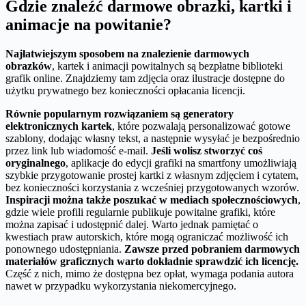
Gdzie znaleźć darmowe obrazki, kartki i
animacje na powitanie?
Najłatwiejszym sposobem na znalezienie darmowych
obrazków
, kartek i animacji powitalnych są bezpłatne biblioteki
grafik online. Znajdziemy tam zdjęcia oraz ilustracje dostępne do
użytku prywatnego bez konieczności opłacania licencji.
Równie popularnym rozwiązaniem są generatory
elektronicznych kartek
, które pozwalają personalizować gotowe
szablony, dodając własny tekst, a następnie wysyłać je bezpośrednio
przez link lub wiadomość e-mail.
Jeśli wolisz stworzyć coś
oryginalnego
, aplikacje do edycji grafiki na smartfony umożliwiają
szybkie przygotowanie prostej kartki z własnym zdjęciem i cytatem,
bez konieczności korzystania z wcześniej przygotowanych wzorów.
Inspiracji można także poszukać w mediach społecznościowych
,
gdzie wiele profili regularnie publikuje powitalne grafiki, które
można zapisać i udostępnić dalej. Warto jednak pamiętać o
kwestiach praw autorskich, które mogą ograniczać możliwość ich
ponownego udostępniania.
Zawsze przed pobraniem darmowych
materiałów graficznych warto dokładnie sprawdzić ich licencję.
Część z nich, mimo że dostępna bez opłat, wymaga podania autora
nawet w przypadku wykorzystania niekomercyjnego.