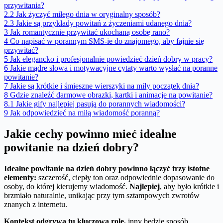
przywitania?
2.2
Jak życzyć miłego dnia w oryginalny sposób?
2.3
Jakie są przykłady powitań z życzeniami udanego dnia?
3
Jak romantycznie przywitać ukochaną osobę rano?
4
Co napisać w porannym SMS-ie do znajomego, aby fajnie się
przywitać?
5
Jak elegancko i profesjonalnie powiedzieć dzień dobry w pracy?
6
Jakie mądre słowa i motywacyjne cytaty warto wysłać na poranne
powitanie?
7
Jakie są krótkie i śmieszne wierszyki na miły początek dnia?
8
Gdzie znaleźć darmowe obrazki, kartki i animacje na powitanie?
8.1
Jakie gify najlepiej pasują do porannych wiadomości?
9
Jak odpowiedzieć na miłą wiadomość poranną?
Jakie cechy powinno mieć idealne
powitanie na dzień dobry?
Idealne powitanie na dzień dobry powinno łączyć trzy istotne
elementy:
szczerość, ciepły ton oraz odpowiednie dopasowanie do
osoby, do której kierujemy wiadomość.
Najlepiej
, aby było krótkie i
brzmiało naturalnie, unikając przy tym sztampowych zwrotów
znanych z internetu.
Kontekst odgrywa tu kluczową rolę,
inny będzie sposób