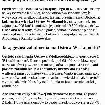
Powierzchnia Ostrowa Wielkopolskiego to 42 km².
Miasto leży
na Wysoczyźnie Kaliskiej, w południowo-wschodniej części
województwa wielkopolskiego, tuż nad brzegiem rzeki Ołobok.
Z
kolei gmina wiejska Ostrów Wielkopolski
, otaczająca miasto,
zajmuje aż 208 km² i zamieszkuje ją niemal 19 500 mieszkańców.
Choć oba te tereny
, miasto i gmina, stanowią odrębne jednostki
samorządowe, współistnieją obok siebie i współpracują w ramach
Aglomeracji Kalisko-Ostrowskiej.
Jaką gęstość zaludnienia ma Ostrów Wielkopolski?
Gęstość zaludnienia Ostrowa Wielkopolskiego wynosi około 1
581 osób na km²
. Dane te pochodzą od 66 409 zameldowanych
mieszkańców i powierzchni miasta, która obejmuje 42 km².
Taki
poziom zaludnienia jest charakterystyczny dla średniej
wielkości miast powiatowych w Polsce
. Warto jednak zauważyć,
że w porównaniu z okolicznymi gminami wiejskimi, gdzie gęstość
wynosi zaledwie 92 osoby na km², miasto jest znacznie bardziej
zaludnione.
Analiza struktury wiekowej mieszkańców ujawnia
, że ponad
połowa, bo 56,2%, znajduje się w aktywnym wieku produkcyjnym.
Z kolei 17,1% mieszkańców to osoby przedprodukcyjne, a 26,7%,