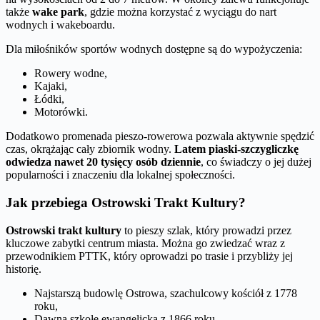
także
wake park
, gdzie można korzystać z wyciągu do nart
wodnych i wakeboardu.
Dla miłośników sportów wodnych dostępne są do wypożyczenia:
Rowery wodne,
Kajaki,
Łódki,
Motorówki.
Dodatkowo promenada pieszo-rowerowa pozwala aktywnie spędzić
czas, okrążając cały zbiornik wodny.
Latem piaski-szczygliczkę
odwiedza nawet 20 tysięcy osób dziennie
, co świadczy o jej dużej
popularności i znaczeniu dla lokalnej społeczności.
Jak przebiega Ostrowski Trakt Kultury?
Ostrowski trakt kultury
to pieszy szlak, który prowadzi przez
kluczowe zabytki centrum miasta. Można go zwiedzać wraz z
przewodnikiem PTTK, który oprowadzi po trasie i przybliży jej
historię.
Najstarszą budowlę Ostrowa, szachulcowy kościół z 1778
roku,
Dawną szkołę ewangelicką z 1866 roku,