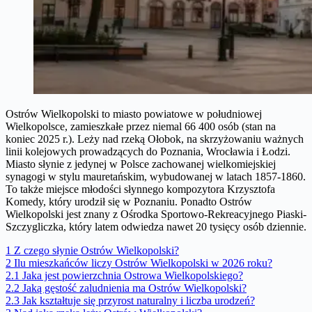
Ostrów Wielkopolski to miasto powiatowe w południowej
Wielkopolsce, zamieszkałe przez niemal 66 400 osób (stan na
koniec 2025 r.). Leży nad rzeką Ołobok, na skrzyżowaniu ważnych
linii kolejowych prowadzących do Poznania, Wrocławia i Łodzi.
Miasto słynie z jedynej w Polsce zachowanej wielkomiejskiej
synagogi w stylu mauretańskim, wybudowanej w latach 1857-1860.
To także miejsce młodości słynnego kompozytora Krzysztofa
Komedy, który urodził się w Poznaniu. Ponadto Ostrów
Wielkopolski jest znany z Ośrodka Sportowo-Rekreacyjnego Piaski-
Szczygliczka, który latem odwiedza nawet 20 tysięcy osób dziennie.
1
Z czego słynie Ostrów Wielkopolski?
2
Ilu mieszkańców liczy Ostrów Wielkopolski w 2026 roku?
2.1
Jaka jest powierzchnia Ostrowa Wielkopolskiego?
2.2
Jaką gęstość zaludnienia ma Ostrów Wielkopolski?
2.3
Jak kształtuje się przyrost naturalny i liczba urodzeń?