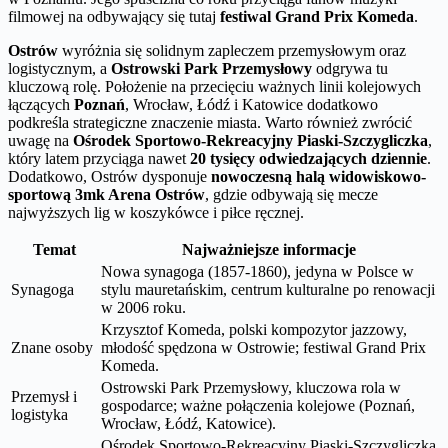
filmowej na odbywający się tutaj
festiwal Grand Prix Komeda
.
Ostrów
wyróżnia się solidnym zapleczem przemysłowym oraz
logistycznym, a
Ostrowski Park Przemysłowy
odgrywa tu
kluczową rolę. Położenie na przecięciu ważnych linii kolejowych
łączących
Poznań
, Wrocław, Łódź i Katowice dodatkowo
podkreśla strategiczne znaczenie miasta. Warto również zwrócić
uwagę na
Ośrodek Sportowo-Rekreacyjny Piaski-Szczygliczka
,
który latem przyciąga nawet
20 tysięcy odwiedzających dziennie
.
Dodatkowo, Ostrów dysponuje
nowoczesną halą widowiskowo-
sportową 3mk Arena Ostrów
, gdzie odbywają się mecze
najwyższych lig w koszykówce i piłce ręcznej.
Temat
Najważniejsze informacje
Nowa synagoga (1857-1860), jedyna w Polsce w
Synagoga
stylu mauretańskim, centrum kulturalne po renowacji
w 2006 roku.
Krzysztof Komeda, polski kompozytor jazzowy,
Znane osoby
młodość spędzona w Ostrowie; festiwal Grand Prix
Komeda.
Ostrowski Park Przemysłowy, kluczowa rola w
Przemysł i
gospodarce; ważne połączenia kolejowe (Poznań,
logistyka
Wrocław, Łódź, Katowice).
Ośrodek Sportowo-Rekreacyjny Piaski-Szczygliczka