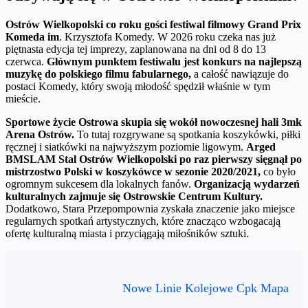
Ostrów Wielkopolski co roku gości festiwal filmowy Grand Prix
Komeda im
. Krzysztofa Komedy. W 2026 roku czeka nas już
piętnasta edycja tej imprezy, zaplanowana na dni od 8 do 13
czerwca.
Głównym punktem festiwalu jest konkurs na najlepszą
muzykę do polskiego filmu fabularnego,
a całość nawiązuje do
postaci Komedy, który swoją młodość spędził właśnie w tym
mieście.
Sportowe życie Ostrowa skupia się wokół nowoczesnej hali 3mk
Arena Ostrów.
To tutaj rozgrywane są spotkania koszykówki, piłki
ręcznej i siatkówki na najwyższym poziomie ligowym.
Arged
BMSLAM Stal Ostrów Wielkopolski po raz pierwszy sięgnął po
mistrzostwo Polski w koszykówce w sezonie 2020/2021,
co było
ogromnym sukcesem dla lokalnych fanów.
Organizacją wydarzeń
kulturalnych zajmuje się Ostrowskie Centrum Kultury.
Dodatkowo, Stara Przepompownia zyskała znaczenie jako miejsce
regularnych spotkań artystycznych, które znacząco wzbogacają
ofertę kulturalną miasta i przyciągają miłośników sztuki.
Nowe Linie Kolejowe Cpk Mapa