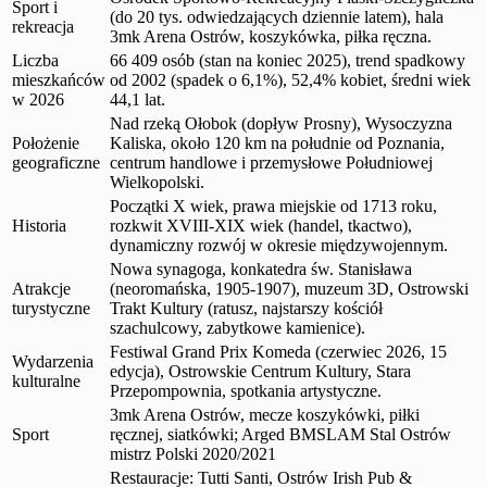
Sport i
(do 20 tys. odwiedzających dziennie latem), hala
rekreacja
3mk Arena Ostrów, koszykówka, piłka ręczna.
Liczba
66 409 osób (stan na koniec 2025), trend spadkowy
mieszkańców
od 2002 (spadek o 6,1%), 52,4% kobiet, średni wiek
w 2026
44,1 lat.
Nad rzeką Ołobok (dopływ Prosny), Wysoczyzna
Położenie
Kaliska, około 120 km na południe od Poznania,
geograficzne
centrum handlowe i przemysłowe Południowej
Wielkopolski.
Początki X wiek, prawa miejskie od 1713 roku,
Historia
rozkwit XVIII-XIX wiek (handel, tkactwo),
dynamiczny rozwój w okresie międzywojennym.
Nowa synagoga, konkatedra św. Stanisława
Atrakcje
(neoromańska, 1905-1907), muzeum 3D, Ostrowski
turystyczne
Trakt Kultury (ratusz, najstarszy kościół
szachulcowy, zabytkowe kamienice).
Festiwal Grand Prix Komeda (czerwiec 2026, 15
Wydarzenia
edycja), Ostrowskie Centrum Kultury, Stara
kulturalne
Przepompownia, spotkania artystyczne.
3mk Arena Ostrów, mecze koszykówki, piłki
Sport
ręcznej, siatkówki; Arged BMSLAM Stal Ostrów
mistrz Polski 2020/2021
Restauracje: Tutti Santi, Ostrów Irish Pub &