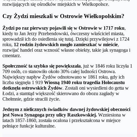
rozwijających się ośrodków miejskich w Wielkopolsce.
Czy Żydzi mieszkali w Ostrowie Wielkopolskim?
Żydzi po raz pierwszy pojawili się w Ostrowie w 1717 roku
,
kiedy to Jan Jerzy Przebendowski, ówczesny właściciel miasta,
sprowadził ich do osiedlenia się tutaj. Dzięki przywilejowi z 1724
roku,
12 rodzin żydowskich mogło zamieszkać w mieście
,
rozwijać handel oraz wznosić własne obiekty, takie jak synagoga i
cmentarz.
Społeczność ta szybko się powiększała
, już w 1846 roku liczyła 1
709 osób, co stanowiło około 30% całej ludności Ostrowa.
Największy napływ Żydów odnotowano w 1861 roku, gdy ich
liczba sięgnęła 1 919
Wiosną 1940 roku tragedia Holocaustu
dotknęła ostrowskich Żydów
. Zostali oni wysiedleni do getta w
Łodzi, a stamtąd większość skierowano do obozu zagłady w
Chełmnie, gdzie stracili życie.
Jednym z nielicznych świadków dawnej żydowskiej obecności
jest Nowa Synagoga przy ulicy Raszkowskiej.
Wzniesiona w
latach 1857-1860, została ocalona i przekształcona w miejsce
pełniące funkcje kulturalne.