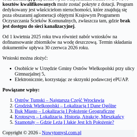
kosztów kwalifikowanych
może zostać pokryte z dotacji. Program
dedykowany jest właścicielom nieruchomości, które znajdują się
poza obszarami aglomeracji objętymi Krajowym Programem
Oczyszczania Ścieków Komunalnych, zwłaszcza tam, gdzie
brak
jest dostępu do sieci kanalizacyjnej
.
Od 1 kwietnia 2025 roku trwa również nabór wniosków na
dofinansowanie zbiorników na wodę deszczową. Termin składania
dokumentów upływa 30 czerwca 2026 roku.
Wnioski można złożyć:
Osobiście w Urzędzie Gminy Ostrów Wielkopolski przy ulicy
Gimnazjalnej 5,
Elektronicznie, korzystając ze skrzynki podawczej ePUAP.
Powiązane wpisy:
Ostrów Tumski – Najstarsza Część Wrocławia
Grodzisk Wielkopolski – Lokalizacja I Dane Ogólne
Buk Miasto – Lokalizacja I Położenie Geograficzne
Krotoszyn – Lokalizacja, Historia, Atrakcje, Mieszkańcy
Szamotuły – Gdzie Leżą I Jakie Jest Ich Położenie?
Copyright © 2026 -
Nowytomysl.com.pl