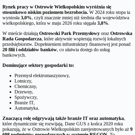
Rynek pracy w Ostrowie Wielkopolskim wyróżnia się
stosunkowo niskim poziomem bezrobocia.
W 2024 roku stopa ta
wyniosła
3,0%
, czyli znacznie mniej niż średnia dla województwa
wielkopolskiego, która w maju 2026 roku sięgała
3,8%
.
W mieście działają
Ostrowski Park Przemysłowy
oraz
Ostrowska
Rada Gospodarcza
, które aktywnie wspierają rozwój lokalnych
przedsiębiorstw. Dopełnieniem infrastruktury finansowej jest ponad
20 filii i oddziałów banków
, co ułatwia dostęp do usług
bankowych.
Dominujące sektory gospodarki to:
Przemysł elektromaszynowy,
Lotniczy,
Chemiczny,
Drzewny,
Spożywczy,
Branże IT,
Automatyka.
Znaczącą rolę odgrywają także branże IT oraz automatyka
,
które dynamicznie się rozwijają. Dane GUS z końca 2020 roku
pokazują, że w Ostrowie Wielkopolskim zarejestrowanych było aż
9
698 podmiotów gospodarczych w systemie REGON.
To