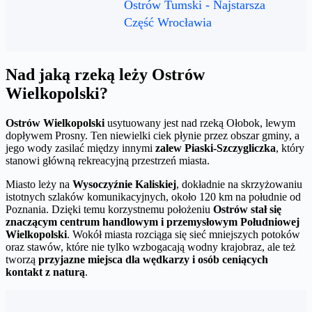
Ostrów Tumski - Najstarsza
Część Wrocławia
Nad jaką rzeką leży Ostrów
Wielkopolski?
Ostrów Wielkopolski
usytuowany jest nad rzeką Ołobok, lewym
dopływem Prosny. Ten niewielki ciek płynie przez obszar gminy, a
jego wody zasilać między innymi
zalew Piaski-Szczygliczka
, który
stanowi główną rekreacyjną przestrzeń miasta.
Miasto leży na
Wysoczyźnie Kaliskiej
, dokładnie na skrzyżowaniu
istotnych szlaków komunikacyjnych, około 120 km na południe od
Poznania. Dzięki temu korzystnemu położeniu
Ostrów stał się
znaczącym centrum handlowym i przemysłowym Południowej
Wielkopolski
. Wokół miasta rozciąga się sieć mniejszych potoków
oraz stawów, które nie tylko wzbogacają wodny krajobraz, ale też
tworzą
przyjazne miejsca dla wędkarzy i osób ceniących
kontakt z naturą
.