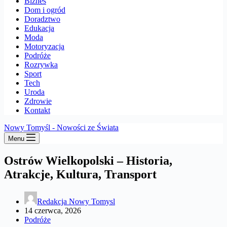
Biznes
Dom i ogród
Doradztwo
Edukacja
Moda
Motoryzacja
Podróże
Rozrywka
Sport
Tech
Uroda
Zdrowie
Kontakt
Nowy Tomyśl - Nowości ze Świata
Menu
Ostrów Wielkopolski – Historia,
Atrakcje, Kultura, Transport
Redakcja Nowy Tomysl
14 czerwca, 2026
Podróże