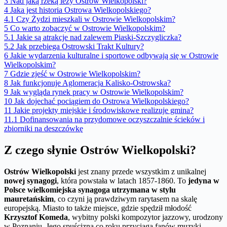
3
Nad jaką rzeką leży Ostrów Wielkopolski?
4
Jaka jest historia Ostrowa Wielkopolskiego?
4.1
Czy Żydzi mieszkali w Ostrowie Wielkopolskim?
5
Co warto zobaczyć w Ostrowie Wielkopolskim?
5.1
Jakie są atrakcje nad zalewem Piaski-Szczygliczka?
5.2
Jak przebiega Ostrowski Trakt Kultury?
6
Jakie wydarzenia kulturalne i sportowe odbywają się w Ostrowie
Wielkopolskim?
7
Gdzie zjeść w Ostrowie Wielkopolskim?
8
Jak funkcjonuje Aglomeracja Kalisko-Ostrowska?
9
Jak wygląda rynek pracy w Ostrowie Wielkopolskim?
10
Jak dojechać pociągiem do Ostrowa Wielkopolskiego?
11
Jakie projekty miejskie i środowiskowe realizuje gmina?
11.1
Dofinansowania na przydomowe oczyszczalnie ścieków i
zbiorniki na deszczówkę
Z czego słynie Ostrów Wielkopolski?
Ostrów Wielkopolski
jest znany przede wszystkim z unikalnej
nowej synagogi
, która powstała w latach 1857-1860. To
jedyna w
Polsce wielkomiejska synagoga utrzymana w stylu
mauretańskim
, co czyni ją prawdziwym rarytasem na skalę
europejską. Miasto to także miejsce, gdzie spędził młodość
Krzysztof Komeda
, wybitny polski kompozytor jazzowy, urodzony
w Poznaniu. Jego spuścizna co roku przyciąga fanów muzyki