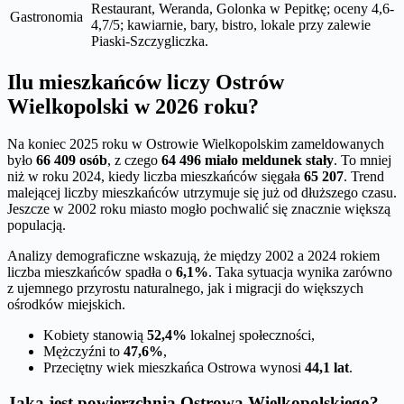
Restaurant, Weranda, Golonka w Pepitkę; oceny 4,6-
Gastronomia
4,7/5; kawiarnie, bary, bistro, lokale przy zalewie
Piaski-Szczygliczka.
Ilu mieszkańców liczy Ostrów
Wielkopolski w 2026 roku?
Na koniec 2025 roku w Ostrowie Wielkopolskim zameldowanych
było
66 409 osób
, z czego
64 496 miało meldunek stały
. To mniej
niż w roku 2024, kiedy liczba mieszkańców sięgała
65 207
. Trend
malejącej liczby mieszkańców utrzymuje się już od dłuższego czasu.
Jeszcze w 2002 roku miasto mogło pochwalić się znacznie większą
populacją.
Analizy demograficzne wskazują, że między 2002 a 2024 rokiem
liczba mieszkańców spadła o
6,1%
. Taka sytuacja wynika zarówno
z ujemnego przyrostu naturalnego, jak i migracji do większych
ośrodków miejskich.
Kobiety stanowią
52,4%
lokalnej społeczności,
Mężczyźni to
47,6%
,
Przeciętny wiek mieszkańca Ostrowa wynosi
44,1 lat
.
Jaka jest powierzchnia Ostrowa Wielkopolskiego?