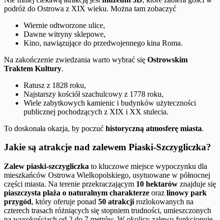
podróż do Ostrowa z XIX wieku. Można tam zobaczyć
Wiernie odtworzone ulice,
Dawne witryny sklepowe,
Kino, nawiązujące do przedwojennego kina Roma.
Na zakończenie zwiedzania warto wybrać się
Ostrowskim
Traktem Kultury
.
Ratusz z 1828 roku,
Najstarszy kościół szachulcowy z 1778 roku,
Wiele zabytkowych kamienic i budynków użyteczności
publicznej pochodzących z XIX i XX stulecia.
To doskonała okazja, by poczuć
historyczną atmosferę miasta
.
Jakie są atrakcje nad zalewem Piaski-Szczygliczka?
Zalew piaski-szczygliczka
to kluczowe miejsce wypoczynku dla
mieszkańców Ostrowa Wielkopolskiego, usytuowane w północnej
części miasta. Na terenie przekraczającym
10 hektarów
znajduje się
piaszczysta plaża o naturalnym charakterze
oraz
linowy park
przygód
, który oferuje ponad
50 atrakcji
rozlokowanych na
czterech trasach różniących się stopniem trudności, umieszczonych
na wysokościach od 2 do 7 metrów. W okolicy zalewu funkcjonuje