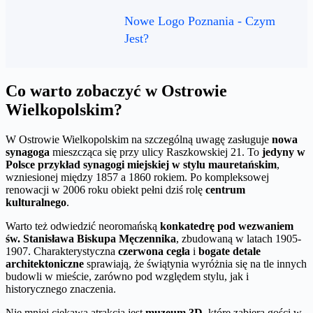
Nowe Logo Poznania - Czym
Jest?
Co warto zobaczyć w Ostrowie
Wielkopolskim?
W Ostrowie Wielkopolskim na szczególną uwagę zasługuje
nowa
synagoga
mieszcząca się przy ulicy Raszkowskiej 21. To
jedyny w
Polsce przykład synagogi miejskiej w stylu mauretańskim
,
wzniesionej między 1857 a 1860 rokiem. Po kompleksowej
renowacji w 2006 roku obiekt pełni dziś rolę
centrum
kulturalnego
.
Warto też odwiedzić neoromańską
konkatedrę pod wezwaniem
św. Stanisława Biskupa Męczennika
, zbudowaną w latach 1905-
1907. Charakterystyczna
czerwona cegła
i
bogate detale
architektoniczne
sprawiają, że świątynia wyróżnia się na tle innych
budowli w mieście, zarówno pod względem stylu, jak i
historycznego znaczenia.
Nie mniej ciekawą atrakcją jest
muzeum 3D
, które zabiera gości w