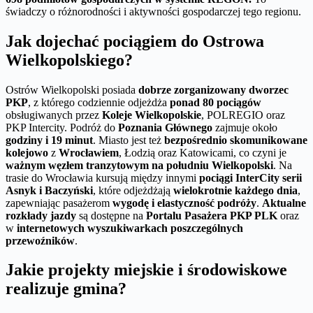
świadczy o różnorodności i aktywności gospodarczej tego regionu.
Jak dojechać pociągiem do Ostrowa
Wielkopolskiego?
Ostrów Wielkopolski posiada
dobrze zorganizowany dworzec
PKP
, z którego codziennie odjeżdża
ponad 80 pociągów
obsługiwanych przez
Koleje Wielkopolskie
, POLREGIO oraz
PKP Intercity. Podróż do
Poznania Głównego
zajmuje około
godziny i 19 minut
. Miasto jest też
bezpośrednio skomunikowane
kolejowo
z
Wrocławiem
, Łodzią oraz Katowicami, co czyni je
ważnym węzłem tranzytowym na południu Wielkopolski
. Na
trasie do Wrocławia kursują między innymi
pociągi InterCity serii
Asnyk i Baczyński
, które odjeżdżają
wielokrotnie każdego dnia
,
zapewniając pasażerom
wygodę i elastyczność podróży
.
Aktualne
rozkłady jazdy
są dostępne na
Portalu Pasażera PKP PLK
oraz
w
internetowych wyszukiwarkach poszczególnych
przewoźników
.
Jakie projekty miejskie i środowiskowe
realizuje gmina?