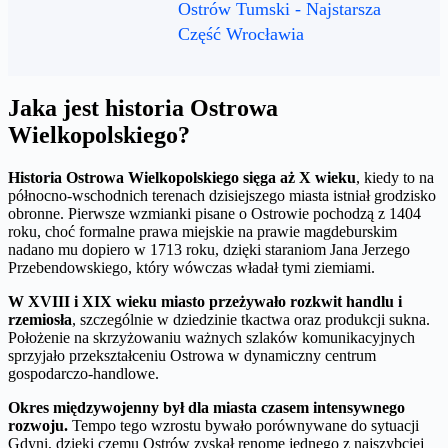
Ostrów Tumski - Najstarsza
Część Wrocławia
Jaka jest historia Ostrowa
Wielkopolskiego?
Historia Ostrowa Wielkopolskiego sięga aż X wieku
, kiedy to na
północno-wschodnich terenach dzisiejszego miasta istniał grodzisko
obronne. Pierwsze wzmianki pisane o Ostrowie pochodzą z 1404
roku, choć formalne prawa miejskie na prawie magdeburskim
nadano mu dopiero w 1713 roku, dzięki staraniom Jana Jerzego
Przebendowskiego, który wówczas władał tymi ziemiami.
W XVIII i XIX wieku miasto przeżywało rozkwit handlu i
rzemiosła
, szczególnie w dziedzinie tkactwa oraz produkcji sukna.
Położenie na skrzyżowaniu ważnych szlaków komunikacyjnych
sprzyjało przekształceniu Ostrowa w dynamiczny centrum
gospodarczo-handlowe.
Okres międzywojenny był dla miasta czasem intensywnego
rozwoju.
Tempo tego wzrostu bywało porównywane do sytuacji
Gdyni, dzięki czemu Ostrów zyskał renomę jednego z najszybciej