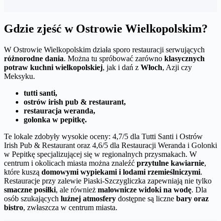
Gdzie zjeść w Ostrowie Wielkopolskim?
W Ostrowie Wielkopolskim działa sporo restauracji serwujących
różnorodne dania
. Można tu spróbować zarówno
klasycznych
potraw kuchni wielkopolskiej
, jak i dań z
Włoch
, Azji czy
Meksyku.
tutti santi,
ostrów irish pub & restaurant,
restauracja weranda,
golonka w pepitkę.
Te lokale zdobyły wysokie oceny: 4,7/5 dla Tutti Santi i Ostrów
Irish Pub & Restaurant oraz 4,6/5 dla Restauracji Weranda i Golonki
w Pepitkę specjalizującej się w regionalnych przysmakach. W
centrum i okolicach miasta można znaleźć
przytulne kawiarnie
,
które kuszą
domowymi wypiekami i lodami rzemieślniczymi
.
Restauracje przy zalewie Piaski-Szczygliczka zapewniają nie tylko
smaczne posiłki
, ale również
malownicze widoki na wodę
. Dla
osób szukających
luźnej atmosfery
dostępne są liczne
bary oraz
bistro
, zwłaszcza w centrum miasta.