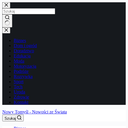
Przejdź
do
treści
Brak
wyników
Biznes
Dom i ogród
Doradztwo
Edukacja
Moda
Motoryzacja
Podróże
Rozrywka
Sport
Tech
Uroda
Zdrowie
Kontakt
Nowy Tomyśl - Nowości ze Świata
Szukaj