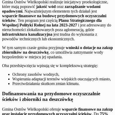
Gmina Ostrów Wielkopolski realizuje inicjatywy proekologiczne,
które mają poprawić
jakość wód
oraz
zarządzanie wodami
opadowymi
. Najważniejszym elementem tych działań jest
wsparcie finansowe na budowę przydomowych oczyszczalni
ścieków
. Ten program jest częścią
Planu Strategicznego dla
Wspólnej Polityki Rolnej na lata 2023-2027
i jest adresowany do
nieruchomości zlokalizowanych poza aglomeracją, gdzie
infrastruktura kanalizacyjna
jest trudna do wykonania z
powodów technicznych lub ekonomicznych.
W tym samym czasie gmina przyjmuje
wnioski o dotacje na zakup
zbiorników na deszczówkę
, co umożliwia zatrzymanie wody
bezpośrednio w miejscu jej opadania.
Oba przedsięwzięcia wpisują się w kompleksową strategię:
Ochrony zasobów wodnych,
Wspierania adaptacji terenów wiejskich otaczających miasto,
Przeciwdziałania skutkom zmian klimatu.
Dofinansowania na przydomowe oczyszczalnie
ścieków i zbiorniki na deszczówkę
Gmina Ostrów Wielkopolski oferuje
wsparcie finansowe na zakup
oraz instalację przydomowych oczyszczalni ścieków
. Do
75%