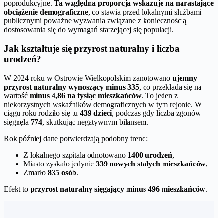
poprodukcyjne.
Ta względna proporcja wskazuje na narastające
obciążenie demograficzne
, co stawia przed lokalnymi służbami
publicznymi poważne wyzwania związane z koniecznością
dostosowania się do wymagań starzejącej się populacji.
Jak kształtuje się przyrost naturalny i liczba
urodzeń?
W 2024 roku w Ostrowie Wielkopolskim zanotowano
ujemny
przyrost naturalny wynoszący minus 335
, co przekłada się na
wartość
minus 4,86 na tysiąc mieszkańców
. To jeden z
niekorzystnych wskaźników demograficznych w tym rejonie. W
ciągu roku rodziło się tu
439 dzieci
, podczas gdy liczba zgonów
sięgnęła
774
, skutkując negatywnym bilansem.
Rok później dane potwierdzają podobny trend:
Z lokalnego szpitala odnotowano
1400 urodzeń
,
Miasto zyskało jedynie
339 nowych stałych mieszkańców
,
Zmarło
835 osób
.
Efekt to
przyrost naturalny sięgający minus 496 mieszkańców
.