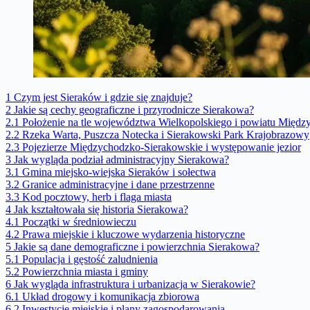
1
Czym jest Sieraków i gdzie się znajduje?
2
Jakie są cechy geograficzne i przyrodnicze Sierakowa?
2.1
Położenie na tle województwa Wielkopolskiego i powiatu Międz
2.2
Rzeka Warta, Puszcza Notecka i Sierakowski Park Krajobrazowy
2.3
Pojezierze Międzychodzko-Sierakowskie i występowanie jezior
3
Jak wygląda podział administracyjny Sierakowa?
3.1
Gmina miejsko-wiejska Sieraków i sołectwa
3.2
Granice administracyjne i dane przestrzenne
3.3
Kod pocztowy, herb i flaga miasta
4
Jak kształtowała się historia Sierakowa?
4.1
Początki w średniowieczu
4.2
Prawa miejskie i kluczowe wydarzenia historyczne
5
Jakie są dane demograficzne i powierzchnia Sierakowa?
5.1
Populacja i gęstość zaludnienia
5.2
Powierzchnia miasta i gminy
6
Jak wygląda infrastruktura i urbanizacja w Sierakowie?
6.1
Układ drogowy i komunikacja zbiorowa
6.2
Inwestycje miejskie i plany zagospodarowania