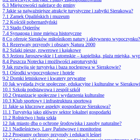
6.3
Miejscowości należące do gminy
7
Jakie są najważniejsze atrakcje turystyczne i zabytki Sierakowa?
7.1
Zamek Opalińskich i muzeum
7.2
Kościół pobernardyński
7.3
Stado Ogierów
7.4
Synagoga i inne miejsca historyczne
8
Co oferuje Sieraków miłośnikom natury i aktywnego wypoczynku?
8.1
Rezerwaty przyrody i obszary Natura 2000
8.2
Szlaki piesze, rowerowe i kajakowe
8.3
Jeziora Jaroszewskie i Lutomskie – kąpieliska, plaża miejska, w
8.4
Puszcza Notecka i możliwości agroturystyki
9
Jak rozwija się turystyka i baza noclegowa w Sierakowie?
9.1
Ośrodki wypoczynkowe i hotele
9.2
Domki letniskowe i kwatery prywatne
10
Jak wygląda życie społeczne, edukacyjne i kulturalne w Sierakow
10.1
Szkoła podstawowa i zespół szkół
10.2
Organizacje społeczne i wydarzenia kulturalne
10.3
Klub sportowy i infrastruktura sportowa
11
Jakie są kluczowe aspekty gospodarcze Sierakowa?
11.1
Turystyka jako główny sektor lokalnej gospodarki
11.2
Rolnictwo i huta szkła
12
Jak miasto dba o ochronę środowiska i zasoby naturalne?
12.1
Nadleśnictwo, Lasy Państwowe i monitoring
12.2
Programy ochrony przyrody i edukacji leśnej