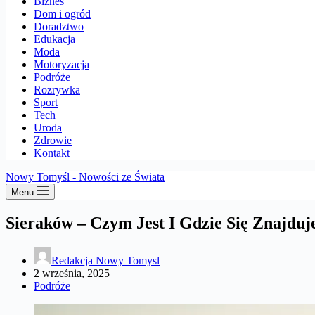
Biznes
Dom i ogród
Doradztwo
Edukacja
Moda
Motoryzacja
Podróże
Rozrywka
Sport
Tech
Uroda
Zdrowie
Kontakt
Nowy Tomyśl - Nowości ze Świata
Menu
Sieraków – Czym Jest I Gdzie Się Znajduj
Redakcja Nowy Tomysl
2 września, 2025
Podróże