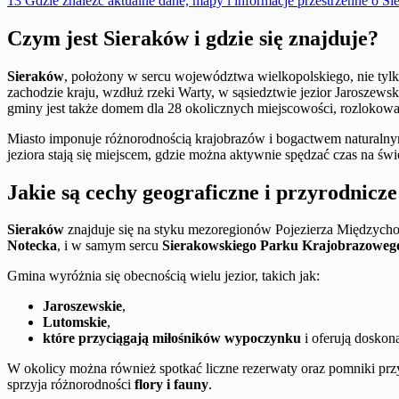
13
Gdzie znaleźć aktualne dane, mapy i informacje przestrzenne o Si
Czym jest Sieraków i gdzie się znajduje?
Sieraków
, położony w sercu województwa wielkopolskiego, nie tylko
zachodzie kraju, wzdłuż rzeki Warty, w sąsiedztwie jezior Jaroszews
gminy jest także domem dla 28 okolicznych miejscowości, rozloko
Miasto imponuje różnorodnością krajobrazów i bogactwem naturalny
jeziora stają się miejscem, gdzie można aktywnie spędzać czas na 
Jakie są cechy geograficzne i przyrodnicz
Sieraków
znajduje się na styku mezoregionów Pojezierza Międzycho
Notecka
, i w samym sercu
Sierakowskiego Parku Krajobrazoweg
Gmina wyróżnia się obecnością wielu jezior, takich jak:
Jaroszewskie
,
Lutomskie
,
które przyciągają miłośników wypoczynku
i oferują doskon
W okolicy można również spotkać liczne rezerwaty oraz pomniki prz
sprzyja różnorodności
flory i fauny
.