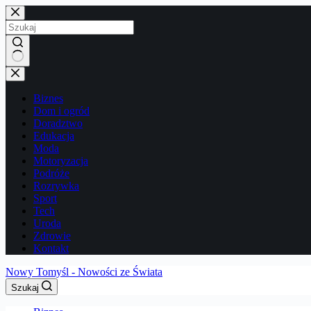
Przejdź
do
treści
Brak
wyników
Biznes
Dom i ogród
Doradztwo
Edukacja
Moda
Motoryzacja
Podróże
Rozrywka
Sport
Tech
Uroda
Zdrowie
Kontakt
Nowy Tomyśl - Nowości ze Świata
Szukaj