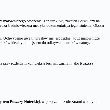
ami malowniczego otoczenia. Ten urokliwy zakątek Polski leży na
ierdza średniowieczna metryka dokumentująca jego istnienie. Obszar
.
. Uchwycenie uwagi turystów nie jest trudne, gdyż malownicze
Sieraków idealnym miejscem do odkrywania uroków natury.
uż przy rozległym kompleksie leśnym, znanym jako
Puszcza
system
Puszczy Noteckiej
, w połączeniu z obszarami wodnymi,