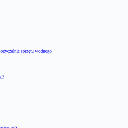
ypożyczalnie sprzętu wodnego
ie?