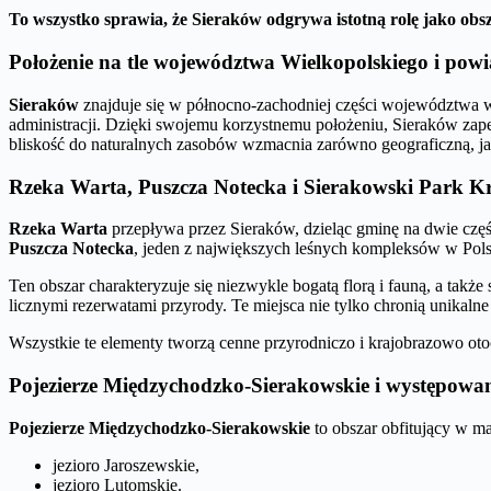
To wszystko sprawia, że Sieraków odgrywa istotną rolę jako obsz
Położenie na tle województwa Wielkopolskiego i pow
Sieraków
znajduje się w północno-zachodniej części województwa wi
administracji. Dzięki swojemu korzystnemu położeniu, Sieraków za
bliskość do naturalnych zasobów wzmacnia zarówno geograficzną, ja
Rzeka Warta, Puszcza Notecka i Sierakowski Park 
Rzeka Warta
przepływa przez Sieraków, dzieląc gminę na dwie częśc
Puszcza Notecka
, jeden z największych leśnych kompleksów w Polsc
Ten obszar charakteryzuje się niezwykle bogatą florą i fauną, a także
licznymi rezerwatami przyrody. Te miejsca nie tylko chronią unikal
Wszystkie te elementy tworzą cenne przyrodniczo i krajobrazowo otoc
Pojezierze Międzychodzko-Sierakowskie i występowani
Pojezierze Międzychodzko-Sierakowskie
to obszar obfitujący w ma
jezioro Jaroszewskie,
jezioro Lutomskie.