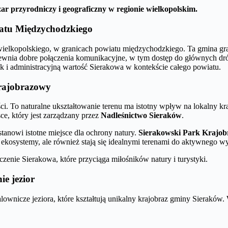
ar przyrodniczy i geograficzny w regionie wielkopolskim.
iatu Międzychodzkiego
elkopolskiego, w granicach powiatu międzychodzkiego. Ta gmina grani
pewnia dobre połączenia komunikacyjne, w tym dostęp do głównych dró
k i administracyjną wartość Sierakowa w kontekście całego powiatu.
Krajobrazowy
i. To naturalne ukształtowanie terenu ma istotny wpływ na lokalny kr
e, który jest zarządzany przez
Nadleśnictwo Sieraków
.
 stanowi istotne miejsce dla ochrony natury.
Sierakowski Park Krajo
ne ekosystemy, ale również stają się idealnymi terenami do aktywnego
zenie Sierakowa, które przyciąga miłośników natury i turystyki.
e jezior
lownicze jeziora, które kształtują unikalny krajobraz gminy Sieraków