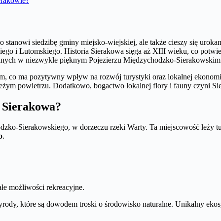
erakowie?
 stanowi siedzibę gminy miejsko-wiejskiej, ale także cieszy się urok
kiego i Lutomskiego. Historia Sierakowa sięga aż XIII wieku, co potw
wanych w niezwykle pięknym Pojezierzu Międzychodzko-Sierakowskim
m, co ma pozytywny wpływ na rozwój turystyki oraz lokalnej ekonomii
świeżym powietrzu. Dodatkowo, bogactwo lokalnej flory i fauny czyni 
e Sierakowa?
dzko-Sierakowskiego, w dorzeczu rzeki Warty. Ta miejscowość leży t
o
.
ałe możliwości rekreacyjne.
yrody, które są dowodem troski o środowisko naturalne. Unikalny eko