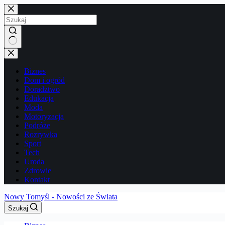
Przejdź
do
treści
Brak
wyników
Biznes
Dom i ogród
Doradztwo
Edukacja
Moda
Motoryzacja
Podróże
Rozrywka
Sport
Tech
Uroda
Zdrowie
Kontakt
Nowy Tomyśl - Nowości ze Świata
Szukaj