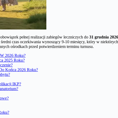
c obowiązek pełnej realizacji zabiegów leczniczych do
31 grudnia 202
 średni czas oczekiwania wynoszący 9-10 miesięcy, który w niektóry
nych ośrodkach przed potwierdzeniem terminu turnusu.
 W 2026 Roku?
ca 2025 Roku?
czenie?
y Do Końca 2026 Roku?
obytu?
likacji IKP?
anatorium?
kowe?
Roku?