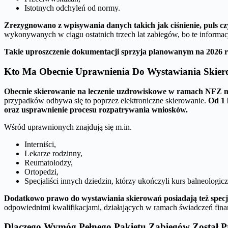
Istotnych odchyleń od normy.
Zrezygnowano z wpisywania danych takich jak ciśnienie, puls cz
wykonywanych w ciągu ostatnich trzech lat zabiegów, bo te informac
Takie uproszczenie dokumentacji sprzyja planowanym na 2026 r
Kto Ma Obecnie Uprawnienia Do Wystawiania Skier
Obecnie skierowanie na leczenie uzdrowiskowe w ramach NFZ m
przypadków odbywa się to poprzez elektroniczne skierowanie.
Od 1 
oraz usprawnienie procesu rozpatrywania wniosków.
Wśród uprawnionych znajdują się m.in.
Interniści,
Lekarze rodzinny,
Reumatolodzy,
Ortopedzi,
Specjaliści innych dziedzin, którzy ukończyli kurs balneologicz
Dodatkowo prawo do wystawiania skierowań posiadają też specjal
odpowiednimi kwalifikacjami, działających w ramach świadczeń fin
Dlaczego Wymóg Pełnego Pakietu Zabiegów Został P