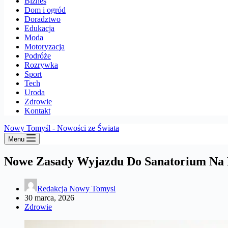
Biznes
Dom i ogród
Doradztwo
Edukacja
Moda
Motoryzacja
Podróże
Rozrywka
Sport
Tech
Uroda
Zdrowie
Kontakt
Nowy Tomyśl - Nowości ze Świata
Menu
Nowe Zasady Wyjazdu Do Sanatorium Na 
Redakcja Nowy Tomysl
30 marca, 2026
Zdrowie