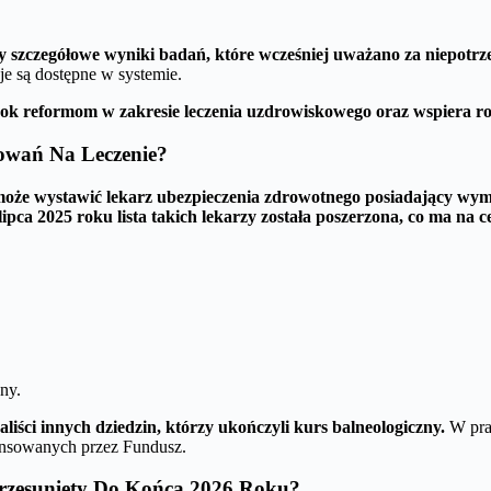
y szczegółowe wyniki badań, które wcześniej uważano za niepotrz
je są dostępne w systemie.
ok reformom w zakresie leczenia uzdrowiskowego oraz wspiera ro
owań Na Leczenie?
oże wystawić lekarz ubezpieczenia zdrowotnego posiadający wy
lipca 2025 roku lista takich lekarzy została poszerzona, co ma na
ny.
iści innych dziedzin, którzy ukończyli kurs balneologiczny.
W prak
ansowanych przez Fundusz.
rzesunięty Do Końca 2026 Roku?