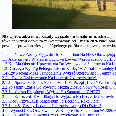
Nfz wprowadza nowe zasady wyjazdu do sanatorium
, odraczają
również wzrost dopłat za zakwaterowanie od
1 maja 2026 roku
oraz
powinni sprawdzać dostępność pełnego profilu zabiegowego w wybra
1
Jakie Nowe Zasady Wyjazdu Do Sanatorium Na NFZ Obowiązują
1.1
Jakie Zmiany W Prawie Uzdrowiskowym Wprowadzono Od Lip
1.2
Kto Ma Obecnie Uprawnienia Do Wystawiania Skierowań Na Le
1.3
Dlaczego Wymóg Pełnego Pakietu Zabiegów Został Przesunięt
1.4
Czy Pacjent Może Samodzielnie Wybrać Uzdrowisko I Termin P
2
Jak Działa E-skierowanie Na Leczenie Uzdrowiskowe?
2.1
Jak Sprawdzić Status E-skierowania W Przeglądarce NFZ Lub Ap
2.2
Po Jakim Czasie Od Powrotu Można Złożyć Nowy Wniosek O S
2.3
Jak Często Przysługuje Wyjazd Do Sanatorium Z NFZ?
3
Jakie Schorzenia Kwalifikują Do Wyjazdu Na Leczenie Uzdrowis
3.1
Kiedy Przysługuje Sanatorium Po Leczeniu Raka Piersi?
3.2
Jakie Są Zasady Leczenia Uzdrowiskowego Dla Dzieci?
4
Ile Wynosi Czas Oczekiwania W Kolejce Do Sanatorium W 2026 
4.1
O Ile Skrócił Się Średni Czas Oczekiwania Na Turnus?