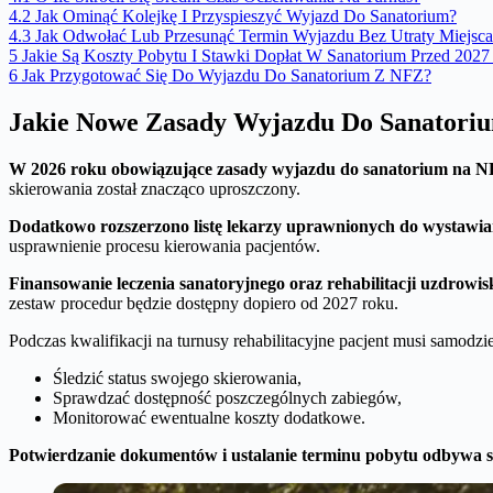
4.2
Jak Ominąć Kolejkę I Przyspieszyć Wyjazd Do Sanatorium?
4.3
Jak Odwołać Lub Przesunąć Termin Wyjazdu Bez Utraty Miejsca
5
Jakie Są Koszty Pobytu I Stawki Dopłat W Sanatorium Przed 202
6
Jak Przygotować Się Do Wyjazdu Do Sanatorium Z NFZ?
Jakie Nowe Zasady Wyjazdu Do Sanator
W 2026 roku obowiązujące zasady wyjazdu do sanatorium na NFZ
skierowania został znacząco uproszczony.
Dodatkowo rozszerzono listę lekarzy uprawnionych do wystawian
usprawnienie procesu kierowania pacjentów.
Finansowanie leczenia sanatoryjnego oraz rehabilitacji uzdrowis
zestaw procedur będzie dostępny dopiero od 2027 roku.
Podczas kwalifikacji na turnusy rehabilitacyjne pacjent musi samodzie
Śledzić status swojego skierowania,
Sprawdzać dostępność poszczególnych zabiegów,
Monitorować ewentualne koszty dodatkowe.
Potwierdzanie dokumentów i ustalanie terminu pobytu odbywa s