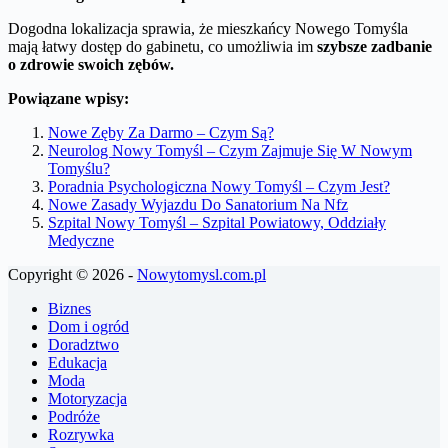
Dogodna lokalizacja sprawia, że mieszkańcy Nowego Tomyśla
mają łatwy dostęp do gabinetu, co umożliwia im
szybsze zadbanie
o zdrowie swoich zębów.
Powiązane wpisy:
Nowe Zęby Za Darmo – Czym Są?
Neurolog Nowy Tomyśl – Czym Zajmuje Się W Nowym
Tomyślu?
Poradnia Psychologiczna Nowy Tomyśl – Czym Jest?
Nowe Zasady Wyjazdu Do Sanatorium Na Nfz
Szpital Nowy Tomyśl – Szpital Powiatowy, Oddziały
Medyczne
Copyright © 2026 -
Nowytomysl.com.pl
Biznes
Dom i ogród
Doradztwo
Edukacja
Moda
Motoryzacja
Podróże
Rozrywka