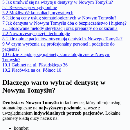
5
Jak umówić się na wizytę u dentysty w Nowym Tomyślu?
5.1
Rezerwacja wizyty online
5.2
Możliwość konsultacji prywatnych
6
Jakie są ceny usług stomatologicznych w Nowym Tomyślu?
7
Jak dentysta w Nowym Tomyślu dba o bezpieczeństwo i higienę?
7.1
Stosowane metody sterylizacji oraz preparaty do odkażania
7.2
Nowoczesny sprzęt i technologie
8
Jakie opinie pacjentów otrzymują dentyści z Nowego Tomyśla?
9
W czym wyróżnia się profesjonalny personel i podejście do
pacjenta?
10
Gdzie znajdują się gabinety stomatologiczne w Nowym
Tomyślu?
10.1
Gabinet na ul. Piłsudskiego 36
10.2
Placówka na os. Północ 10
Dlaczego warto wybrać dentystę w
Nowym Tomyślu?
Dentysta w Nowym Tomyślu
to fachowiec, który oferuje usługi
stomatologiczne na
najwyższym poziomie
, zawsze z
uwzględnieniem
indywidualnych potrzeb pacjentów
. Lokalne
gabinety kładą duży nacisk na:
komfort,