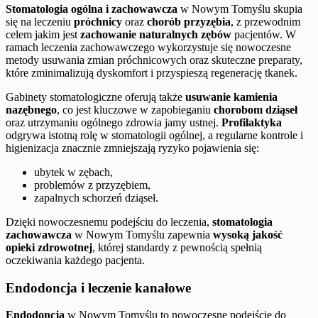
Stomatologia ogólna i zachowawcza
w Nowym Tomyślu skupia
się na leczeniu
próchnicy
oraz
chorób przyzębia
, z przewodnim
celem jakim jest
zachowanie naturalnych zębów
pacjentów. W
ramach leczenia zachowawczego wykorzystuje się nowoczesne
metody usuwania zmian próchnicowych oraz skuteczne preparaty,
które zminimalizują dyskomfort i przyspieszą regenerację tkanek.
Gabinety stomatologiczne oferują także
usuwanie kamienia
nazębnego
, co jest kluczowe w zapobieganiu
chorobom dziąseł
oraz utrzymaniu ogólnego zdrowia jamy ustnej.
Profilaktyka
odgrywa istotną rolę w stomatologii ogólnej, a regularne kontrole i
higienizacja znacznie zmniejszają ryzyko pojawienia się:
ubytek w zębach,
problemów z przyzębiem,
zapalnych schorzeń dziąseł.
Dzięki nowoczesnemu podejściu do leczenia,
stomatologia
zachowawcza
w Nowym Tomyślu zapewnia
wysoką jakość
opieki zdrowotnej
, której standardy z pewnością spełnią
oczekiwania każdego pacjenta.
Endodoncja i leczenie kanałowe
Endodoncja
w Nowym Tomyślu to nowoczesne podejście do