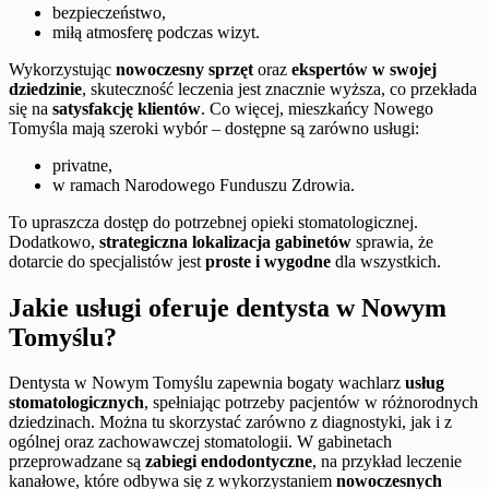
bezpieczeństwo,
miłą atmosferę podczas wizyt.
Wykorzystując
nowoczesny sprzęt
oraz
ekspertów w swojej
dziedzinie
, skuteczność leczenia jest znacznie wyższa, co przekłada
się na
satysfakcję klientów
. Co więcej, mieszkańcy Nowego
Tomyśla mają szeroki wybór – dostępne są zarówno usługi:
privatne,
w ramach Narodowego Funduszu Zdrowia.
To upraszcza dostęp do potrzebnej opieki stomatologicznej.
Dodatkowo,
strategiczna lokalizacja gabinetów
sprawia, że
dotarcie do specjalistów jest
proste i wygodne
dla wszystkich.
Jakie usługi oferuje dentysta w Nowym
Tomyślu?
Dentysta w Nowym Tomyślu zapewnia bogaty wachlarz
usług
stomatologicznych
, spełniając potrzeby pacjentów w różnorodnych
dziedzinach. Można tu skorzystać zarówno z diagnostyki, jak i z
ogólnej oraz zachowawczej stomatologii. W gabinetach
przeprowadzane są
zabiegi endodontyczne
, na przykład leczenie
kanałowe, które odbywa się z wykorzystaniem
nowoczesnych