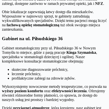
zabiegi, dostępne zarówno w ramach prywatnej opieki, jak i
NFZ
.
Obie lokalizacje zapewniają łatwy dostęp dla mieszkańców.
Wyposażone w najnowszy sprzęt, te gabinety zatrudniają
wykwalifikowanych specjalistów. Dzięki temu pacjenci mogą liczyć
na
fachową opiekę stomatologiczną
tuż obok swojego miejsca
zamieszkania.
Gabinet na ul. Piłsudskiego 36
Gabinet stomatologiczny przy ul. Piłsudskiego 36 w Nowym
Tomyślu to miejsce, gdzie z pasją pracuje
Kinga Szymańska
,
specjalistka w stomatologii dziecięcej i ogólnej. Nasze
kompleksowe konsultacje stomatologiczne obejmują:
skuteczne diagnozowanie próchnicy,
leczenie próchnicy,
profilaktyczne zabiegi na zdrowie zębów.
Wykorzystujemy nowoczesne metody terapeutyczne, co pozwala na
wyższy poziom komfortu
oraz
efektywności leczenia
. Oferujemy
również różnorodne formy płatności, co sprawia, że dostęp do
naszych usług jest prostszy i bardziej wygodny.
Dzięki
przyjaznej atmosferze
, którą kreujemy, nasz gabinet jest