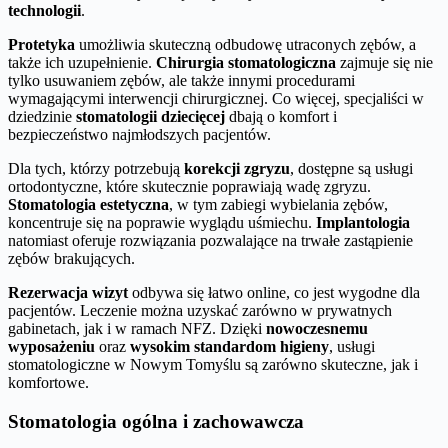
technologii
.
Protetyka
umożliwia skuteczną odbudowę utraconych zębów, a
także ich uzupełnienie.
Chirurgia stomatologiczna
zajmuje się nie
tylko usuwaniem zębów, ale także innymi procedurami
wymagającymi interwencji chirurgicznej. Co więcej, specjaliści w
dziedzinie
stomatologii dziecięcej
dbają o komfort i
bezpieczeństwo najmłodszych pacjentów.
Dla tych, którzy potrzebują
korekcji zgryzu
, dostępne są usługi
ortodontyczne, które skutecznie poprawiają wadę zgryzu.
Stomatologia estetyczna
, w tym zabiegi wybielania zębów,
koncentruje się na poprawie wyglądu uśmiechu.
Implantologia
natomiast oferuje rozwiązania pozwalające na trwałe zastąpienie
zębów brakujących.
Rezerwacja wizyt
odbywa się łatwo online, co jest wygodne dla
pacjentów. Leczenie można uzyskać zarówno w prywatnych
gabinetach, jak i w ramach NFZ. Dzięki
nowoczesnemu
wyposażeniu
oraz
wysokim standardom higieny
, usługi
stomatologiczne w Nowym Tomyślu są zarówno skuteczne, jak i
komfortowe.
Stomatologia ogólna i zachowawcza