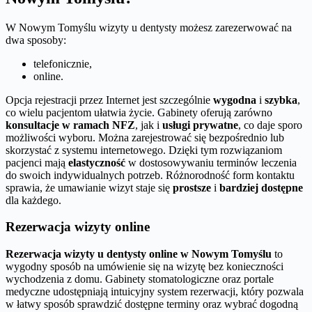
W Nowym Tomyślu wizyty u dentysty możesz zarezerwować na
dwa sposoby:
telefonicznie,
online.
Opcja rejestracji przez Internet jest szczególnie
wygodna
i
szybka
,
co wielu pacjentom ułatwia życie. Gabinety oferują zarówno
konsultacje w ramach NFZ
, jak i
usługi prywatne
, co daje sporo
możliwości wyboru. Można zarejestrować się bezpośrednio lub
skorzystać z systemu internetowego. Dzięki tym rozwiązaniom
pacjenci mają
elastyczność
w dostosowywaniu terminów leczenia
do swoich indywidualnych potrzeb. Różnorodność form kontaktu
sprawia, że umawianie wizyt staje się
prostsze
i
bardziej dostępne
dla każdego.
Rezerwacja wizyty online
Rezerwacja wizyty u dentysty online w Nowym Tomyślu
to
wygodny sposób na umówienie się na wizytę bez konieczności
wychodzenia z domu. Gabinety stomatologiczne oraz portale
medyczne udostępniają intuicyjny system rezerwacji, który pozwala
w łatwy sposób sprawdzić dostępne terminy oraz wybrać dogodną