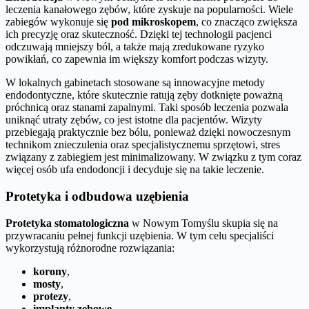
leczenia kanałowego zębów, które zyskuje na popularności. Wiele
zabiegów wykonuje się
pod mikroskopem
, co znacząco zwiększa
ich precyzję oraz skuteczność. Dzięki tej technologii pacjenci
odczuwają mniejszy ból, a także mają zredukowane ryzyko
powikłań, co zapewnia im większy komfort podczas wizyty.
W lokalnych gabinetach stosowane są innowacyjne metody
endodontyczne, które skutecznie ratują zęby dotknięte poważną
próchnicą oraz stanami zapalnymi. Taki sposób leczenia pozwala
uniknąć utraty zębów, co jest istotne dla pacjentów. Wizyty
przebiegają praktycznie bez bólu, ponieważ dzięki nowoczesnym
technikom znieczulenia oraz specjalistycznemu sprzętowi, stres
związany z zabiegiem jest minimalizowany. W związku z tym coraz
więcej osób ufa endodoncji i decyduje się na takie leczenie.
Protetyka i odbudowa uzębienia
Protetyka stomatologiczna
w Nowym Tomyślu skupia się na
przywracaniu pełnej funkcji uzębienia. W tym celu specjaliści
wykorzystują różnorodne rozwiązania:
korony
,
mosty
,
protezy
,
implanty zębowe
.