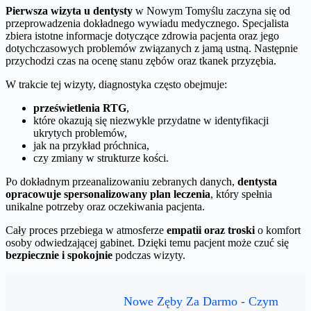
Pierwsza wizyta u dentysty
w Nowym Tomyślu zaczyna się od
przeprowadzenia dokładnego wywiadu medycznego. Specjalista
zbiera istotne informacje dotyczące zdrowia pacjenta oraz jego
dotychczasowych problemów związanych z jamą ustną. Następnie
przychodzi czas na ocenę stanu zębów oraz tkanek przyzębia.
W trakcie tej wizyty, diagnostyka często obejmuje:
prześwietlenia RTG
,
które okazują się niezwykle przydatne w identyfikacji
ukrytych problemów,
jak na przykład próchnica,
czy zmiany w strukturze kości.
Po dokładnym przeanalizowaniu zebranych danych,
dentysta
opracowuje spersonalizowany plan leczenia
, który spełnia
unikalne potrzeby oraz oczekiwania pacjenta.
Cały proces przebiega w atmosferze
empatii oraz troski
o komfort
osoby odwiedzającej gabinet. Dzięki temu pacjent może czuć się
bezpiecznie i spokojnie
podczas wizyty.
Nowe Zęby Za Darmo - Czym