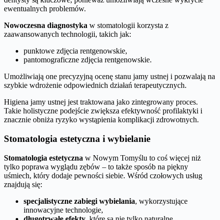
ewentualnych problemów.
Nowoczesna diagnostyka
w stomatologii korzysta z
zaawansowanych technologii, takich jak:
punktowe zdjęcia rentgenowskie,
pantomograficzne zdjęcia rentgenowskie.
Umożliwiają one precyzyjną ocenę stanu jamy ustnej i pozwalają na
szybkie wdrożenie odpowiednich działań terapeutycznych.
Higiena jamy ustnej jest traktowana jako zintegrowany proces.
Takie holistyczne podejście zwiększa efektywność profilaktyki i
znacznie obniża ryzyko wystąpienia komplikacji zdrowotnych.
Stomatologia estetyczna i wybielanie
Stomatologia estetyczna
w Nowym Tomyślu to coś więcej niż
tylko poprawa wyglądu zębów – to także sposób na piękny
uśmiech, który dodaje pewności siebie. Wśród czołowych usług
znajdują się:
specjalistyczne zabiegi wybielania
, wykorzystujące
innowacyjne technologie,
długotrwałe efekty
, które są nie tylko naturalne,