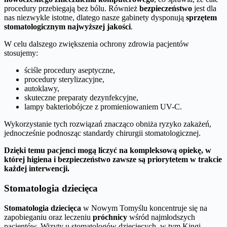
procedury przebiegają bez bólu. Również
bezpieczeństwo
jest dla
nas niezwykle istotne, dlatego nasze gabinety dysponują
sprzętem
stomatologicznym najwyższej jakości
.
W celu dalszego zwiększenia ochrony zdrowia pacjentów
stosujemy:
ściśle procedury aseptyczne,
procedury sterylizacyjne,
autoklawy,
skuteczne preparaty dezynfekcyjne,
lampy bakteriobójcze z promieniowaniem UV-C.
Wykorzystanie tych rozwiązań znacząco obniża ryzyko zakażeń,
jednocześnie podnosząc standardy chirurgii stomatologicznej.
Dzięki temu pacjenci mogą liczyć na kompleksową opiekę, w
której higiena i bezpieczeństwo zawsze są priorytetem w trakcie
każdej interwencji.
Stomatologia dziecięca
Stomatologia dziecięca
w Nowym Tomyślu koncentruje się na
zapobieganiu oraz leczeniu
próchnicy
wśród najmłodszych
pacjentów. Wizyty u stomatologów dziecięcych, w tym Kingi