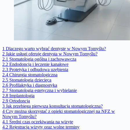
1
Dlaczego warto wybrać dentystę w Nowym Tomyślu?
2
Jakie usługi oferuje dentysta w Nowym Tomyślu?
2.1
Stomatologia ogólna i zachowawcza
2.2
Endodoncja i leczenie kanałowe
2.3
Protetyka i odbudowa uzębienia
2.4
Chirurgia stomatologiczna
2.5
Stomatologia dziecięca
2.6
Profilaktyka i diagnostyka
2.7
Stomatologia estetyczna i wybielanie
2.8
Implantologia
2.9
Ortodoncja
3
Jak przebiega pierwsza konsultacja stomatologiczna?
4
Czy można skorzystać z opieki stomatologicznej na NFZ w
Nowym Tomyślu?
4.1
Średni czas oczekiwania na wizytę
4.2
Rejestracja wizyty oraz wolne terminy