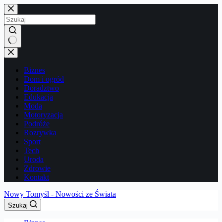
Przejdź
do
treści
Brak
wyników
Biznes
Dom i ogród
Doradztwo
Edukacja
Moda
Motoryzacja
Podróże
Rozrywka
Sport
Tech
Uroda
Zdrowie
Kontakt
Nowy Tomyśl - Nowości ze Świata
Szukaj