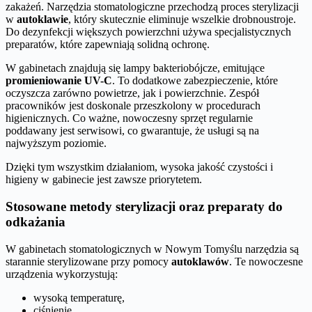
zakażeń. Narzędzia stomatologiczne przechodzą proces sterylizacji
w
autoklawie
, który skutecznie eliminuje wszelkie drobnoustroje.
Do dezynfekcji większych powierzchni używa specjalistycznych
preparatów, które zapewniają solidną ochronę.
W gabinetach znajdują się lampy bakteriobójcze, emitujące
promieniowanie UV-C
. To dodatkowe zabezpieczenie, które
oczyszcza zarówno powietrze, jak i powierzchnie. Zespół
pracowników jest doskonale przeszkolony w procedurach
higienicznych. Co ważne, nowoczesny sprzęt regularnie
poddawany jest serwisowi, co gwarantuje, że usługi są na
najwyższym poziomie.
Dzięki tym wszystkim działaniom, wysoka jakość czystości i
higieny w gabinecie jest zawsze priorytetem.
Stosowane metody sterylizacji oraz preparaty do
odkażania
W gabinetach stomatologicznych w Nowym Tomyślu narzędzia są
starannie sterylizowane przy pomocy
autoklawów
. Te nowoczesne
urządzenia wykorzystują:
wysoką temperaturę,
ciśnienie,