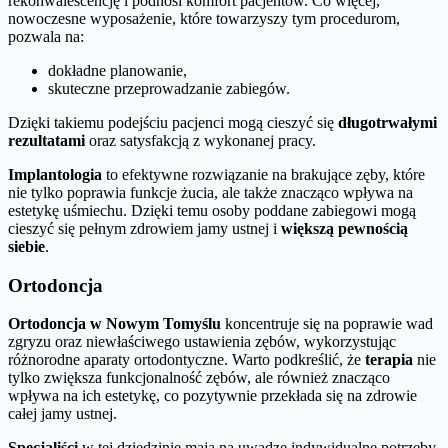
rekonwalescencję i podnosi komfort pacjentów. Co więcej,
nowoczesne wyposażenie, które towarzyszy tym procedurom,
pozwala na:
dokładne planowanie,
skuteczne przeprowadzanie zabiegów.
Dzięki takiemu podejściu pacjenci mogą cieszyć się
długotrwałymi
rezultatami
oraz satysfakcją z wykonanej pracy.
Implantologia
to efektywne rozwiązanie na brakujące zęby, które
nie tylko poprawia funkcje żucia, ale także znacząco wpływa na
estetykę uśmiechu. Dzięki temu osoby poddane zabiegowi mogą
cieszyć się pełnym zdrowiem jamy ustnej i
większą pewnością
siebie
.
Ortodoncja
Ortodoncja w Nowym Tomyślu
koncentruje się na poprawie wad
zgryzu oraz niewłaściwego ustawienia zębów, wykorzystując
różnorodne aparaty ortodontyczne. Warto podkreślić, że
terapia
nie
tylko zwiększa funkcjonalność zębów, ale również znacząco
wpływa na ich estetykę, co pozytywnie przekłada się na zdrowie
całej jamy ustnej.
Specjaliści
w tej dziedzinie mają na uwadze indywidualne potrzeby