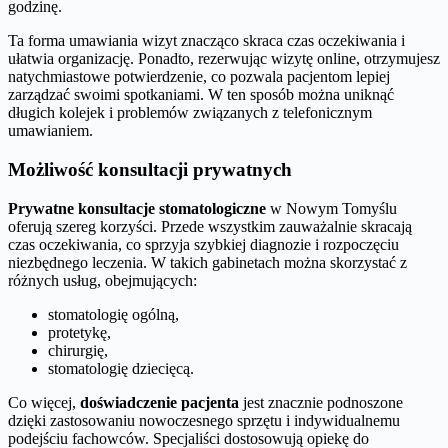
godzinę.
Ta forma umawiania wizyt znacząco skraca czas oczekiwania i
ułatwia organizację. Ponadto, rezerwując wizytę online, otrzymujesz
natychmiastowe potwierdzenie, co pozwala pacjentom lepiej
zarządzać swoimi spotkaniami. W ten sposób można uniknąć
długich kolejek i problemów związanych z telefonicznym
umawianiem.
Możliwość konsultacji prywatnych
Prywatne konsultacje stomatologiczne
w Nowym Tomyślu
oferują szereg korzyści. Przede wszystkim zauważalnie skracają
czas oczekiwania, co sprzyja szybkiej diagnozie i rozpoczęciu
niezbędnego leczenia. W takich gabinetach można skorzystać z
różnych usług, obejmujących:
stomatologię ogólną,
protetykę,
chirurgię,
stomatologię dziecięcą.
Co więcej,
doświadczenie pacjenta
jest znacznie podnoszone
dzięki zastosowaniu nowoczesnego sprzętu i indywidualnemu
podejściu fachowców. Specjaliści dostosowują opiekę do