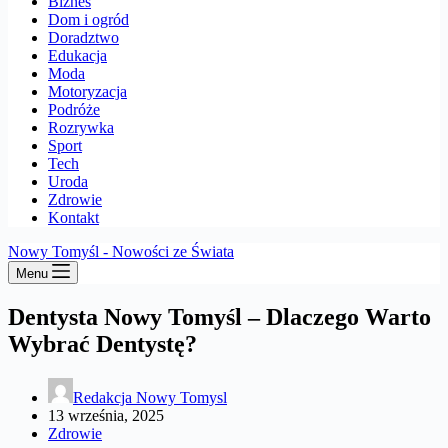
Biznes
Dom i ogród
Doradztwo
Edukacja
Moda
Motoryzacja
Podróże
Rozrywka
Sport
Tech
Uroda
Zdrowie
Kontakt
Nowy Tomyśl - Nowości ze Świata
Menu
Dentysta Nowy Tomyśl – Dlaczego Warto
Wybrać Dentystę?
Redakcja Nowy Tomysl
13 września, 2025
Zdrowie