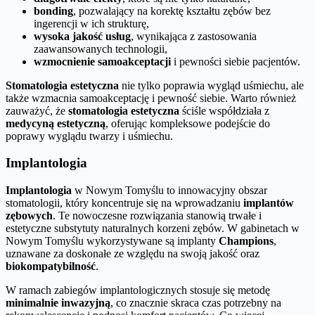
bonding
, pozwalający na korektę kształtu zębów bez
ingerencji w ich strukturę,
wysoka jakość usług
, wynikająca z zastosowania
zaawansowanych technologii,
wzmocnienie samoakceptacji
i pewności siebie pacjentów.
Stomatologia estetyczna
nie tylko poprawia wygląd uśmiechu, ale
także wzmacnia samoakceptację i pewność siebie. Warto również
zauważyć, że
stomatologia estetyczna
ściśle współdziała z
medycyną estetyczną
, oferując kompleksowe podejście do
poprawy wyglądu twarzy i uśmiechu.
Implantologia
Implantologia
w Nowym Tomyślu to innowacyjny obszar
stomatologii, który koncentruje się na wprowadzaniu
implantów
zębowych
. Te nowoczesne rozwiązania stanowią trwałe i
estetyczne substytuty naturalnych korzeni zębów. W gabinetach w
Nowym Tomyślu wykorzystywane są implanty
Champions
,
uznawane za doskonałe ze względu na swoją jakość oraz
biokompatybilność
.
W ramach zabiegów implantologicznych stosuje się metodę
minimalnie inwazyjną
, co znacznie skraca czas potrzebny na