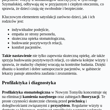
Szymańskiej, odbywają się w przyjaznym i ciepłym otoczeniu, co
sprawia, że dzieci czują się swobodnie i bezpiecznie.
Kluczowym elementem satysfakcji zarówno dzieci, jak i ich
rodziców jest:
indywidualne podejście,
empatia ze strony personelu,
skuteczna opieka stomatologiczna,
budowanie pozytywnych relacji,
komfort pacjentów.
Takie nastawienie
nie tylko zapewnia skuteczną opiekę, ale także
sprzyja budowaniu pozytywnych relacji, co ułatwia kolejne wizyty i
sprawia, że maluchy chętniej wracają na kontrolne badania. Dzięki
dbaniu o komfort i dobre samopoczucie pacjentów, w gabinecie
lekarzy panuje atmosfera zaufania i zrozumienia.
Profilaktyka i diagnostyka
Profilaktyka stomatologiczna
w Nowym Tomyślu koncentruje się
na eliminacji
kamienia nazębnego
oraz zabiegach
fluoryzacji
. Te
proste czynności skutecznie chronią przed
próchnicą
i
dolegliwościami związanymi z
przyzębiem
. Regularne wizyty u
dentysty są kluczowe, ponieważ umożliwiają wczesne wykrycie