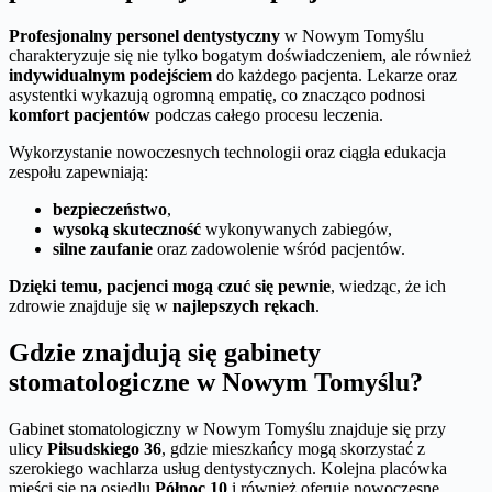
Profesjonalny personel dentystyczny
w Nowym Tomyślu
charakteryzuje się nie tylko bogatym doświadczeniem, ale również
indywidualnym podejściem
do każdego pacjenta. Lekarze oraz
asystentki wykazują ogromną empatię, co znacząco podnosi
komfort pacjentów
podczas całego procesu leczenia.
Wykorzystanie nowoczesnych technologii oraz ciągła edukacja
zespołu zapewniają:
bezpieczeństwo
,
wysoką skuteczność
wykonywanych zabiegów,
silne zaufanie
oraz zadowolenie wśród pacjentów.
Dzięki temu, pacjenci mogą czuć się pewnie
, wiedząc, że ich
zdrowie znajduje się w
najlepszych rękach
.
Gdzie znajdują się gabinety
stomatologiczne w Nowym Tomyślu?
Gabinet stomatologiczny w Nowym Tomyślu znajduje się przy
ulicy
Piłsudskiego 36
, gdzie mieszkańcy mogą skorzystać z
szerokiego wachlarza usług dentystycznych. Kolejna placówka
mieści się na osiedlu
Północ 10
i również oferuje nowoczesne