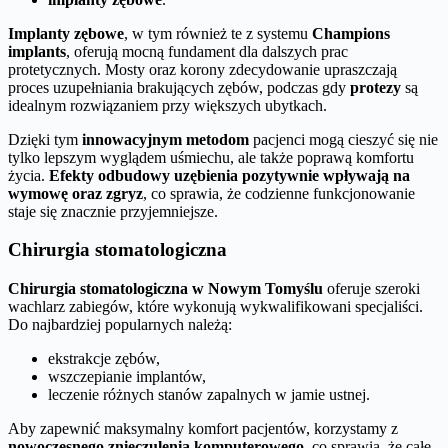
Implanty zębowe
, w tym również te z systemu
Champions
implants
, oferują mocną fundament dla dalszych prac
protetycznych. Mosty oraz korony zdecydowanie upraszczają
proces uzupełniania brakujących zębów, podczas gdy
protezy
są
idealnym rozwiązaniem przy większych ubytkach.
Dzięki tym
innowacyjnym metodom
pacjenci mogą cieszyć się nie
tylko lepszym wyglądem uśmiechu, ale także poprawą komfortu
życia.
Efekty odbudowy uzębienia pozytywnie wpływają na
wymowę oraz zgryz
, co sprawia, że codzienne funkcjonowanie
staje się znacznie przyjemniejsze.
Chirurgia stomatologiczna
Chirurgia stomatologiczna w Nowym Tomyślu
oferuje szeroki
wachlarz zabiegów, które wykonują wykwalifikowani specjaliści.
Do najbardziej popularnych należą:
ekstrakcje zębów,
wszczepianie implantów,
leczenie różnych stanów zapalnych w jamie ustnej.
Aby zapewnić maksymalny komfort pacjentów, korzystamy z
nowoczesnego znieczulenia komputerowego
, co sprawia, że całe