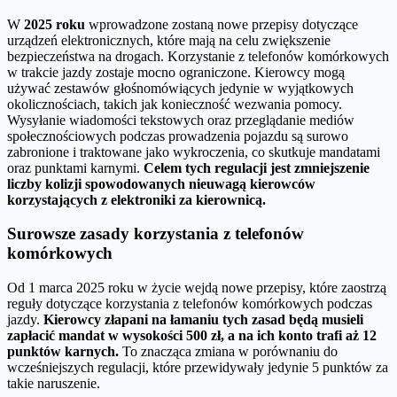
W
2025 roku
wprowadzone zostaną nowe przepisy dotyczące
urządzeń elektronicznych, które mają na celu zwiększenie
bezpieczeństwa na drogach. Korzystanie z telefonów komórkowych
w trakcie jazdy zostaje mocno ograniczone. Kierowcy mogą
używać zestawów głośnomówiących jedynie w wyjątkowych
okolicznościach, takich jak konieczność wezwania pomocy.
Wysyłanie wiadomości tekstowych oraz przeglądanie mediów
społecznościowych podczas prowadzenia pojazdu są surowo
zabronione i traktowane jako wykroczenia, co skutkuje mandatami
oraz punktami karnymi.
Celem tych regulacji jest zmniejszenie
liczby kolizji spowodowanych nieuwagą kierowców
korzystających z elektroniki za kierownicą.
Surowsze zasady korzystania z telefonów
komórkowych
Od 1 marca 2025 roku w życie wejdą nowe przepisy, które zaostrzą
reguły dotyczące korzystania z telefonów komórkowych podczas
jazdy.
Kierowcy złapani na łamaniu tych zasad będą musieli
zapłacić mandat w wysokości 500 zł, a na ich konto trafi aż 12
punktów karnych.
To znacząca zmiana w porównaniu do
wcześniejszych regulacji, które przewidywały jedynie 5 punktów za
takie naruszenie.