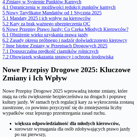
4
Zmiany w Systemie Punktów Karnych
4.1
Ograniczenia w możliwości redukcji punktów karnych
5
Nowy Taryfikator Mandatów od 1 Stycznia 2025
5.1
Mandaty 2025 i ich wpływ na kierowców
5.2
Kary za brak ważnego ubezpieczenia OC
6
Nowe Przepisy Prawo Jazdy: Co Czeka Młodych Kierowców?
6.1
Obniżenie wieku uzyskania prawa jazdy
6.2
Zasady okresu próbnego i nadzór doświadczonego kierowcy
7
Inne Istotne Zmiany w Przepisach Drogowych 2025
7.1
Dopuszczalna prędkość ciągników rolniczych
7.2
Obowiązek wskazania sprawcy i ochrona środowiska
Nowe Przepisy Drogowe 2025: Kluczowe
Zmiany i Ich Wpływ
Nowe Przepisy Drogowe 2025 wprowadzą istotne zmiany, które
mają na celu zwiększenie bezpieczeństwa na drogach i poprawę
kultury jazdy. W ramach tych regulacji kary za wykroczenia zostaną
zaostrzone, co powinno przyczynić się do zmniejszenia liczby
wypadków oraz lepszego przestrzegania zasad ruchu.
większa odpowiedzialność dla młodych kierowców,
surowsze wymagania dla osób zdobywających prawo jazdy
po raz pierwszy,