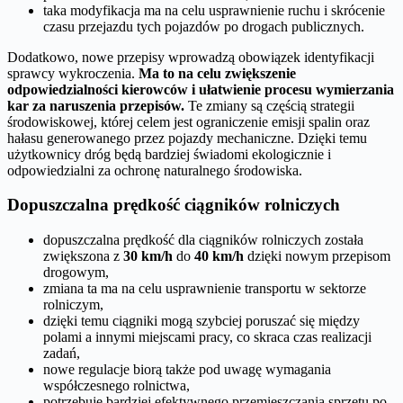
taka modyfikacja ma na celu usprawnienie ruchu i skrócenie
czasu przejazdu tych pojazdów po drogach publicznych.
Dodatkowo, nowe przepisy wprowadzą obowiązek identyfikacji
sprawcy wykroczenia.
Ma to na celu zwiększenie
odpowiedzialności kierowców i ułatwienie procesu wymierzania
kar za naruszenia przepisów.
Te zmiany są częścią strategii
środowiskowej, której celem jest ograniczenie emisji spalin oraz
hałasu generowanego przez pojazdy mechaniczne. Dzięki temu
użytkownicy dróg będą bardziej świadomi ekologicznie i
odpowiedzialni za ochronę naturalnego środowiska.
Dopuszczalna prędkość ciągników rolniczych
dopuszczalna prędkość dla ciągników rolniczych została
zwiększona z
30 km/h
do
40 km/h
dzięki nowym przepisom
drogowym,
zmiana ta ma na celu usprawnienie transportu w sektorze
rolniczym,
dzięki temu ciągniki mogą szybciej poruszać się między
polami a innymi miejscami pracy, co skraca czas realizacji
zadań,
nowe regulacje biorą także pod uwagę wymagania
współczesnego rolnictwa,
potrzebuje bardziej efektywnego przemieszczania sprzętu po