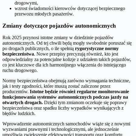
drogowymi,
wzrost świadomości kierowców dotyczącej bezpiecznego
przewozu młodych pasażerów.
Zmiany dotyczące pojazdów autonomicznych
Rok 2025 przynosi istotne zmiany w dziedzinie pojazdów
autonomicznych. Od tej chwili będą mogły swobodnie poruszać się
po drogach publicznych, o ile spełnią
rygorystyczne normy
bezpieczeństwa
. Nowe przepisy precyzują również, kto jest
odpowiedzialny za potencjalne kolizje z udziałem takich pojazdów,
co jest kluczowe dla ich harmonijnego włączenia do istniejącego
ruchu drogowego.
Normy bezpieczeństwa obejmują zarówno wymagania techniczne,
jak i testy zgodności, które muszą zostać zaliczone przez
producentów.
Istotne będzie również regularne monitorowanie
funkcjonowania systemów autonomicznych podczas jazdy na
otwartych drogach.
Dzięki tym zmianom oczekuje się poprawy
bezpieczeństwa oraz spadku liczby wypadków wynikających z
błędów ludzkich.
Wprowadzenie autonomicznych samochodów wiąże się z nowymi
wyzwaniami prawnymi i technologicznymi, ale jednocześnie
umożliwia zwiększenie efektywności transportu oraz komfortu