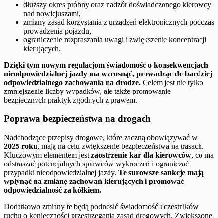
dłuższy okres próbny oraz nadzór doświadczonego kierowcy
nad nowicjuszami,
zmiany zasad korzystania z urządzeń elektronicznych podczas
prowadzenia pojazdu,
ograniczenie rozpraszania uwagi i zwiększenie koncentracji
kierujących.
Dzięki tym nowym regulacjom świadomość o konsekwencjach
nieodpowiedzialnej jazdy ma wzrosnąć, prowadząc do bardziej
odpowiedzialnego zachowania na drodze.
Celem jest nie tylko
zmniejszenie liczby wypadków, ale także promowanie
bezpiecznych praktyk zgodnych z prawem.
Poprawa bezpieczeństwa na drogach
Nadchodzące przepisy drogowe, które zaczną obowiązywać w
2025 roku
, mają na celu zwiększenie bezpieczeństwa na trasach.
Kluczowym elementem jest
zaostrzenie kar dla kierowców
, co ma
odstraszać potencjalnych sprawców wykroczeń i ograniczać
przypadki nieodpowiedzialnej jazdy.
Te surowsze sankcje mają
wpłynąć na zmianę zachowań kierujących i promować
odpowiedzialność za kółkiem.
Dodatkowo zmiany te będą podnosić świadomość uczestników
ruchu o konieczności przestrzegania zasad drogowych. Zwiększone