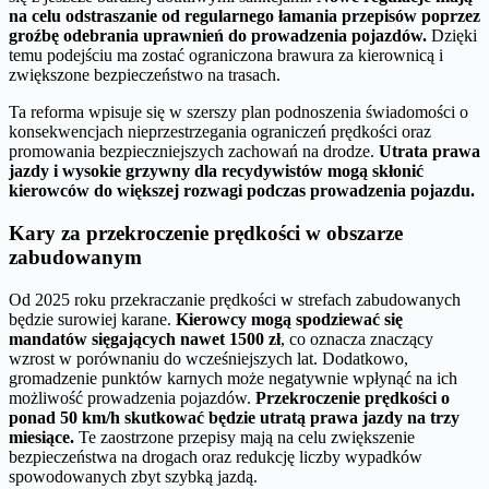
na celu odstraszanie od regularnego łamania przepisów poprzez
groźbę odebrania uprawnień do prowadzenia pojazdów.
Dzięki
temu podejściu ma zostać ograniczona brawura za kierownicą i
zwiększone bezpieczeństwo na trasach.
Ta reforma wpisuje się w szerszy plan podnoszenia świadomości o
konsekwencjach nieprzestrzegania ograniczeń prędkości oraz
promowania bezpieczniejszych zachowań na drodze.
Utrata prawa
jazdy i wysokie grzywny dla recydywistów mogą skłonić
kierowców do większej rozwagi podczas prowadzenia pojazdu.
Kary za przekroczenie prędkości w obszarze
zabudowanym
Od 2025 roku przekraczanie prędkości w strefach zabudowanych
będzie surowiej karane.
Kierowcy mogą spodziewać się
mandatów sięgających nawet 1500 zł
, co oznacza znaczący
wzrost w porównaniu do wcześniejszych lat. Dodatkowo,
gromadzenie punktów karnych może negatywnie wpłynąć na ich
możliwość prowadzenia pojazdów.
Przekroczenie prędkości o
ponad 50 km/h skutkować będzie utratą prawa jazdy na trzy
miesiące.
Te zaostrzone przepisy mają na celu zwiększenie
bezpieczeństwa na drogach oraz redukcję liczby wypadków
spowodowanych zbyt szybką jazdą.