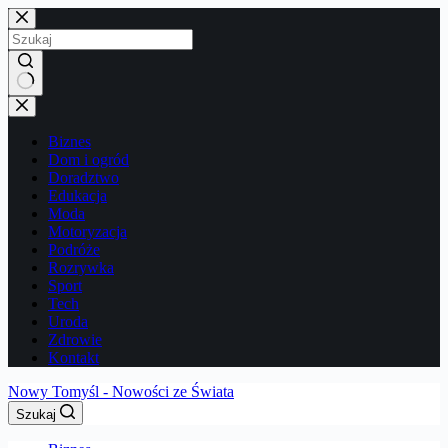
Przejdź
do
treści
Brak
wyników
Biznes
Dom i ogród
Doradztwo
Edukacja
Moda
Motoryzacja
Podróże
Rozrywka
Sport
Tech
Uroda
Zdrowie
Kontakt
Nowy Tomyśl - Nowości ze Świata
Szukaj