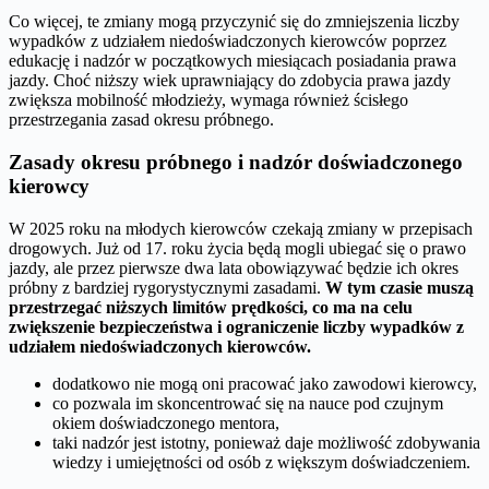
Co więcej, te zmiany mogą przyczynić się do zmniejszenia liczby
wypadków z udziałem niedoświadczonych kierowców poprzez
edukację i nadzór w początkowych miesiącach posiadania prawa
jazdy. Choć niższy wiek uprawniający do zdobycia prawa jazdy
zwiększa mobilność młodzieży, wymaga również ścisłego
przestrzegania zasad okresu próbnego.
Zasady okresu próbnego i nadzór doświadczonego
kierowcy
W 2025 roku na młodych kierowców czekają zmiany w przepisach
drogowych. Już od 17. roku życia będą mogli ubiegać się o prawo
jazdy, ale przez pierwsze dwa lata obowiązywać będzie ich okres
próbny z bardziej rygorystycznymi zasadami.
W tym czasie muszą
przestrzegać niższych limitów prędkości, co ma na celu
zwiększenie bezpieczeństwa i ograniczenie liczby wypadków z
udziałem niedoświadczonych kierowców.
dodatkowo nie mogą oni pracować jako zawodowi kierowcy,
co pozwala im skoncentrować się na nauce pod czujnym
okiem doświadczonego mentora,
taki nadzór jest istotny, ponieważ daje możliwość zdobywania
wiedzy i umiejętności od osób z większym doświadczeniem.