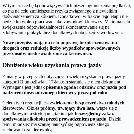
W tym czasie będą obowiązywać ich niższe ograniczenia prędkości,
co ma na celu zmniejszenie ryzyka związanego z niewielkim
doświadczeniem za kółkiem. Dodatkowo, w trakcie tego etapu nie
będzie im wolno pracować jako zawodowi kierowcy. Ma to na celu
zwiększenie odpowiedzialności i skoncentrowanie się na
zdobywaniu praktyki bez dodatkowych obciążeń zawodowych.
Nowe przepisy mają na celu poprawę bezpieczeństwa na
drogach oraz redukcję liczby wypadków spowodowanych
przez osoby niedoświadczone za kierownicą.
Obniżenie wieku uzyskania prawa jazdy
Zmiany w przepisach dotyczących wieku uzyskania prawa jazdy
kategorii B umożliwiają 17-latkom staranie się o ten dokument.
Wymagana jest jednak
pisemna zgoda rodziców
oraz
jazda pod
nadzorem doświadczonego kierowcy przez pół roku
.
Celem tych regulacji jest
zwiększenie bezpieczeństwa młodych
kierowców
.
Okres próbny, trwający dwa lata
, wiąże się z
dodatkowymi restrykcjami, takimi jak
bezwzględny zakaz
spożywania alkoholu przed prowadzeniem pojazdu
. Dzięki
temu młodzież ma szansę nauczyć się odpowiedzialnego
zachowania za kierownicą.