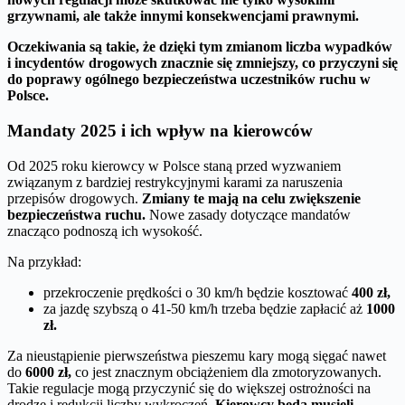
grzywnami, ale także innymi konsekwencjami prawnymi.
Oczekiwania są takie, że dzięki tym zmianom liczba wypadków
i incydentów drogowych znacznie się zmniejszy, co przyczyni się
do poprawy ogólnego bezpieczeństwa uczestników ruchu w
Polsce.
Mandaty 2025 i ich wpływ na kierowców
Od 2025 roku kierowcy w Polsce staną przed wyzwaniem
związanym z bardziej restrykcyjnymi karami za naruszenia
przepisów drogowych.
Zmiany te mają na celu zwiększenie
bezpieczeństwa ruchu.
Nowe zasady dotyczące mandatów
znacząco podnoszą ich wysokość.
Na przykład:
przekroczenie prędkości o 30 km/h będzie kosztować
400 zł,
za jazdę szybszą o 41-50 km/h trzeba będzie zapłacić aż
1000
zł.
Za nieustąpienie pierwszeństwa pieszemu kary mogą sięgać nawet
do
6000 zł,
co jest znacznym obciążeniem dla zmotoryzowanych.
Takie regulacje mogą przyczynić się do większej ostrożności na
drodze i redukcji liczby wykroczeń.
Kierowcy będą musieli