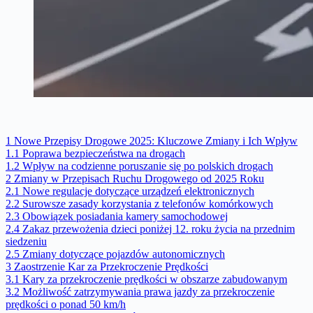
1
Nowe Przepisy Drogowe 2025: Kluczowe Zmiany i Ich Wpływ
1.1
Poprawa bezpieczeństwa na drogach
1.2
Wpływ na codzienne poruszanie się po polskich drogach
2
Zmiany w Przepisach Ruchu Drogowego od 2025 Roku
2.1
Nowe regulacje dotyczące urządzeń elektronicznych
2.2
Surowsze zasady korzystania z telefonów komórkowych
2.3
Obowiązek posiadania kamery samochodowej
2.4
Zakaz przewożenia dzieci poniżej 12. roku życia na przednim
siedzeniu
2.5
Zmiany dotyczące pojazdów autonomicznych
3
Zaostrzenie Kar za Przekroczenie Prędkości
3.1
Kary za przekroczenie prędkości w obszarze zabudowanym
3.2
Możliwość zatrzymywania prawa jazdy za przekroczenie
prędkości o ponad 50 km/h