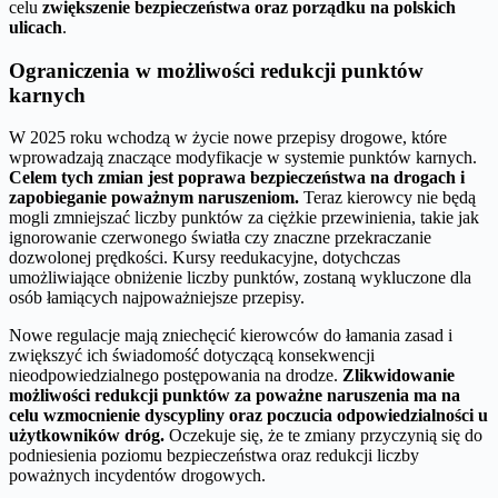
celu
zwiększenie bezpieczeństwa oraz porządku na polskich
ulicach
.
Ograniczenia w możliwości redukcji punktów
karnych
W 2025 roku wchodzą w życie nowe przepisy drogowe, które
wprowadzają znaczące modyfikacje w systemie punktów karnych.
Celem tych zmian jest poprawa bezpieczeństwa na drogach i
zapobieganie poważnym naruszeniom.
Teraz kierowcy nie będą
mogli zmniejszać liczby punktów za ciężkie przewinienia, takie jak
ignorowanie czerwonego światła czy znaczne przekraczanie
dozwolonej prędkości. Kursy reedukacyjne, dotychczas
umożliwiające obniżenie liczby punktów, zostaną wykluczone dla
osób łamiących najpoważniejsze przepisy.
Nowe regulacje mają zniechęcić kierowców do łamania zasad i
zwiększyć ich świadomość dotyczącą konsekwencji
nieodpowiedzialnego postępowania na drodze.
Zlikwidowanie
możliwości redukcji punktów za poważne naruszenia ma na
celu wzmocnienie dyscypliny oraz poczucia odpowiedzialności u
użytkowników dróg.
Oczekuje się, że te zmiany przyczynią się do
podniesienia poziomu bezpieczeństwa oraz redukcji liczby
poważnych incydentów drogowych.