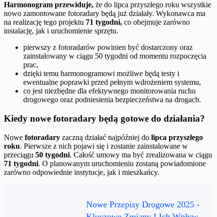
Harmonogram przewiduje,
że do lipca przyszłego roku wszystkie
nowo zamontowane fotoradary będą już działały. Wykonawca ma
na realizację tego projektu
71 tygodni,
co obejmuje zarówno
instalację, jak i uruchomienie sprzętu.
pierwszy z fotoradarów powinien być dostarczony oraz
zainstalowany w ciągu 50 tygodni od momentu rozpoczęcia
prac,
dzięki temu harmonogramowi możliwe będą testy i
ewentualne poprawki przed pełnym wdrożeniem systemu,
co jest niezbędne dla efektywnego monitorowania ruchu
drogowego oraz podniesienia bezpieczeństwa na drogach.
Kiedy nowe fotoradary będą gotowe do działania?
Nowe
fotoradary
zaczną działać najpóźniej do
lipca przyszłego
roku
. Pierwsze z nich pojawi się i zostanie zainstalowane w
przeciągu
50 tygodni
. Całość umowy ma być zrealizowana w ciągu
71 tygodni
. O planowanym uruchomieniu zostaną powiadomione
zarówno odpowiednie instytucje, jak i mieszkańcy.
Nowe Przepisy Drogowe 2025 -
Kluczowe Zmiany I Ich Wpływ