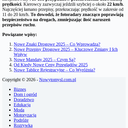
prędkości
. Kierowcy zazwyczaj jeździli szybciej o około
22 km/h
.
Najczęściej łamano przepisy, przekraczając prędkość w zakresie od
11 do 20 km/h.
To dowodzi, że fotoradary znacząco poprawiają
bezpieczeństwo na drogach, zmniejszając ilość naruszeń
przepisów ruchu
.
Powiązane wpisy:
Nowe Znaki Drogowe 2025 – Co Wprowadza?
Nowe Przepisy Drogowe 2025 – Kluczowe Zmiany I Ich
Wpływ
Nowe Mandaty 2025 – Czym Są?
Od Kiedy Nowe Ceny Przeglądów 2025
Nowe Tablice Rejestracyjne – Co Wyróżnia?
Copyright © 2026 -
Nowytomysl.com.pl
Biznes
Dom i ogród
Doradztwo
Edukacja
Moda
Motoryzacja
Podróże
Rozrywka