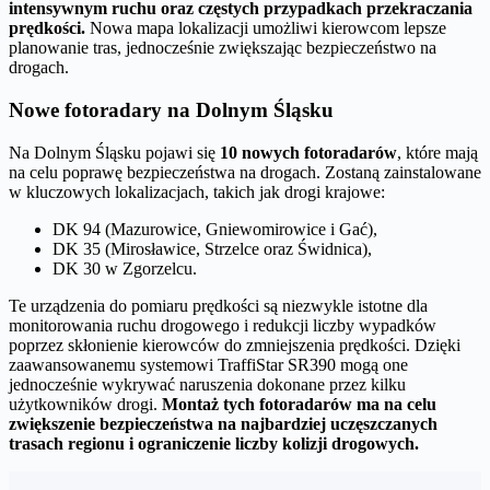
intensywnym ruchu oraz częstych przypadkach przekraczania
prędkości.
Nowa mapa lokalizacji umożliwi kierowcom lepsze
planowanie tras, jednocześnie zwiększając bezpieczeństwo na
drogach.
Nowe fotoradary na Dolnym Śląsku
Na Dolnym Śląsku pojawi się
10 nowych fotoradarów
, które mają
na celu poprawę bezpieczeństwa na drogach. Zostaną zainstalowane
w kluczowych lokalizacjach, takich jak drogi krajowe:
DK 94 (Mazurowice, Gniewomirowice i Gać),
DK 35 (Mirosławice, Strzelce oraz Świdnica),
DK 30 w Zgorzelcu.
Te urządzenia do pomiaru prędkości są niezwykle istotne dla
monitorowania ruchu drogowego i redukcji liczby wypadków
poprzez skłonienie kierowców do zmniejszenia prędkości. Dzięki
zaawansowanemu systemowi TraffiStar SR390 mogą one
jednocześnie wykrywać naruszenia dokonane przez kilku
użytkowników drogi.
Montaż tych fotoradarów ma na celu
zwiększenie bezpieczeństwa na najbardziej uczęszczanych
trasach regionu i ograniczenie liczby kolizji drogowych.