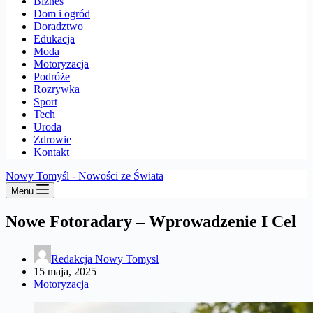
Biznes
Dom i ogród
Doradztwo
Edukacja
Moda
Motoryzacja
Podróże
Rozrywka
Sport
Tech
Uroda
Zdrowie
Kontakt
Nowy Tomyśl - Nowości ze Świata
Menu
Nowe Fotoradary – Wprowadzenie I Cel
Redakcja Nowy Tomysl
15 maja, 2025
Motoryzacja