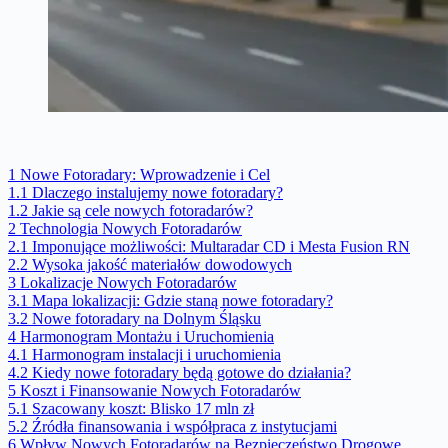
1
Nowe Fotoradary: Wprowadzenie i Cel
1.1
Dlaczego instalujemy nowe fotoradary?
1.2
Jakie są cele nowych fotoradarów?
2
Technologia Nowych Fotoradarów
2.1
Imponujące możliwości: Multaradar CD i Mesta Fusion RN
2.2
Wysoka jakość materiałów dowodowych
3
Lokalizacje Nowych Fotoradarów
3.1
Mapa lokalizacji: Gdzie staną nowe fotoradary?
3.2
Nowe fotoradary na Dolnym Śląsku
4
Harmonogram Montażu i Uruchomienia
4.1
Harmonogram instalacji i uruchomienia
4.2
Kiedy nowe fotoradary będą gotowe do działania?
5
Koszt i Finansowanie Nowych Fotoradarów
5.1
Szacowany koszt: Blisko 17 mln zł
5.2
Źródła finansowania i współpraca z instytucjami
6
Wpływ Nowych Fotoradarów na Bezpieczeństwo Drogowe