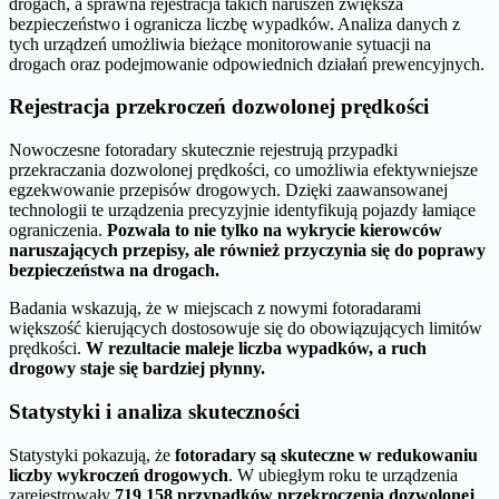
drogach, a sprawna rejestracja takich naruszeń zwiększa
bezpieczeństwo i ogranicza liczbę wypadków. Analiza danych z
tych urządzeń umożliwia bieżące monitorowanie sytuacji na
drogach oraz podejmowanie odpowiednich działań prewencyjnych.
Rejestracja przekroczeń dozwolonej prędkości
Nowoczesne fotoradary skutecznie rejestrują przypadki
przekraczania dozwolonej prędkości, co umożliwia efektywniejsze
egzekwowanie przepisów drogowych. Dzięki zaawansowanej
technologii te urządzenia precyzyjnie identyfikują pojazdy łamiące
ograniczenia.
Pozwala to nie tylko na wykrycie kierowców
naruszających przepisy, ale również przyczynia się do poprawy
bezpieczeństwa na drogach.
Badania wskazują, że w miejscach z nowymi fotoradarami
większość kierujących dostosowuje się do obowiązujących limitów
prędkości.
W rezultacie maleje liczba wypadków, a ruch
drogowy staje się bardziej płynny.
Statystyki i analiza skuteczności
Statystyki pokazują, że
fotoradary są skuteczne w redukowaniu
liczby wykroczeń drogowych
. W ubiegłym roku te urządzenia
zarejestrowały
719 158 przypadków przekroczenia dozwolonej