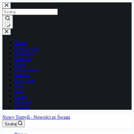
Przejdź
do
treści
Brak
wyników
Biznes
Dom i ogród
Doradztwo
Edukacja
Moda
Motoryzacja
Podróże
Rozrywka
Sport
Tech
Uroda
Zdrowie
Kontakt
Nowy Tomyśl - Nowości ze Świata
Szukaj