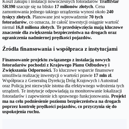
Koszt zakupu i instalacji nowoczesnych fotoradarów
TraffiStar
SR390
szacuje się na blisko
17 milionów złotych
. Cena
zamontowania jednego takiego urządzenia wynosi około
240
tysięcy złotych
. Planowane jest wprowadzenie
70 tych
fotoradarów
, co oznacza, że całość inwestycji osiągnie wartość
niemal
16,8 miliona złotych
.
Te przedsięwzięcia mają kluczowe
znaczenie dla zwiększenia bezpieczeństwa na drogach oraz
ograniczenia nadmiernej prędkości pojazdów.
Źródła finansowania i współpraca z instytucjami
Finansowanie projektu związanego z instalacją nowych
fotoradarów pochodzi z Krajowego Planu Odbudowy i
Zwiększania Odporności.
To kluczowe wsparcie finansowe
umożliwia realizację inwestycji o wartości prawie
17 mln zł
.
Współpraca z Generalną Dyrekcją Dróg Krajowych i Autostrad
oraz Policją jest niezwykle istotna dla efektywnego wdrożenia tych
urządzeń. Te instytucje odpowiadają za monitorowanie lokalizacji
fotoradarów i zapewnienie ich sprawnego funkcjonowania.
Projekt
ma na celu podniesienie poziomu bezpieczeństwa na drogach
poprzez kontrolę prędkości pojazdów, co przyczynia się do
uspokojenia ruchu.