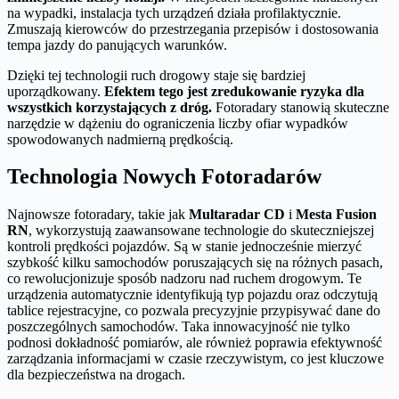
na wypadki, instalacja tych urządzeń działa profilaktycznie.
Zmuszają kierowców do przestrzegania przepisów i dostosowania
tempa jazdy do panujących warunków.
Dzięki tej technologii ruch drogowy staje się bardziej
uporządkowany.
Efektem tego jest zredukowanie ryzyka dla
wszystkich korzystających z dróg.
Fotoradary stanowią skuteczne
narzędzie w dążeniu do ograniczenia liczby ofiar wypadków
spowodowanych nadmierną prędkością.
Technologia Nowych Fotoradarów
Najnowsze fotoradary, takie jak
Multaradar CD
i
Mesta Fusion
RN
, wykorzystują zaawansowane technologie do skuteczniejszej
kontroli prędkości pojazdów. Są w stanie jednocześnie mierzyć
szybkość kilku samochodów poruszających się na różnych pasach,
co rewolucjonizuje sposób nadzoru nad ruchem drogowym. Te
urządzenia automatycznie identyfikują typ pojazdu oraz odczytują
tablice rejestracyjne, co pozwala precyzyjnie przypisywać dane do
poszczególnych samochodów. Taka innowacyjność nie tylko
podnosi dokładność pomiarów, ale również poprawia efektywność
zarządzania informacjami w czasie rzeczywistym, co jest kluczowe
dla bezpieczeństwa na drogach.