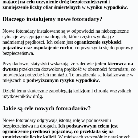
mającej na celu uczynienie dróg bezpieczniejszymi i
zmniejszenie liczby ofiar śmiertelnych w wyniku wypadków.
Dlaczego instalujemy nowe fotoradary?
Nowe fotoradary instalowane są w odpowiedzi na niebezpieczne
sytuacje występujące na drogach, które często wynikają z
nadmiernej prędkości. Ich celem jest
ograniczenie szybkości
pojazdów
oraz
uspokojenie ruchu
, co przyczynia się do poprawy
bezpieczeństwa.
Przykładowo, statystyki wskazują, że zaledwie
jeden kierowca na
dwustu
przekracza dozwoloną prędkość w obecności fotoradaru, co
potwierdza potrzebę ich montażu. Te urządzenia są lokalizowane w
miejscach o
podwyższonym ryzyku wypadków
.
Dzięki temu skutecznie zapobiegają kolizjom i chronią wszystkich
użytkowników dróg.
Jakie są cele nowych fotoradarów?
Nowe fotoradary odgrywają istotną rolę w podnoszeniu
bezpieczeństwa na drogach.
Ich podstawowym celem jest
ograniczenie prędkości pojazdów, co przekłada się na
zmniejszenie liczby kolizji.
W miejscach szczególnie narażonych