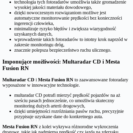
technologia tych fotoradarów umożliwia także gromadzenie
wysokiej jakości materiału dowodowego,
dzięki nowoczesnym rozwiązaniom możliwe jest
automatyczne monitorowanie prędkości bez konieczności
ingerencji człowieka,
minimalizuje ryzyko błędów i zwiększa wiarygodność
uzyskanych danych,
wprowadzenie takich fotoradarów to istotny krok naprzód w
zakresie monitoringu dróg,
znacznie polepsza bezpieczeństwo ruchu ulicznego.
Imponujące możliwości: Multaradar CD i Mesta
Fusion RN
Multaradar CD
i
Mesta Fusion RN
to zaawansowane fotoradary
wyposażone w innowacyjne technologie.
multaradar CD potrafi mierzyć prędkość pojazdów na aż
sześciu pasach jednocześnie, co umożliwia skuteczny
monitoring dużych arterii drogowych,
dzięki umiejętności rozróżniania pasów ruchu, precyzyjnie
przypisuje uzyskane dane do konkretnego auta.
Mesta Fusion RN
z kolei wykrywa różnorodne wykroczenia
drogowe, takie jak nadmierna prędkość czy jazda na zderzaku.