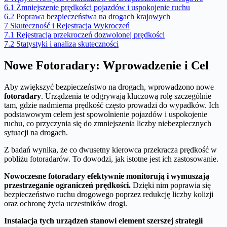
6.1
Zmniejszenie prędkości pojazdów i uspokojenie ruchu
6.2
Poprawa bezpieczeństwa na drogach krajowych
7
Skuteczność i Rejestracja Wykroczeń
7.1
Rejestracja przekroczeń dozwolonej prędkości
7.2
Statystyki i analiza skuteczności
Nowe Fotoradary: Wprowadzenie i Cel
Aby zwiększyć bezpieczeństwo na drogach, wprowadzono nowe
fotoradary
. Urządzenia te odgrywają kluczową rolę szczególnie
tam, gdzie nadmierna prędkość często prowadzi do wypadków. Ich
podstawowym celem jest spowolnienie pojazdów i uspokojenie
ruchu, co przyczynia się do zmniejszenia liczby niebezpiecznych
sytuacji na drogach.
Z badań wynika, że co dwusetny kierowca przekracza prędkość w
pobliżu fotoradarów. To dowodzi, jak istotne jest ich zastosowanie.
Nowoczesne fotoradary efektywnie monitorują i wymuszają
przestrzeganie ograniczeń prędkości.
Dzięki nim poprawia się
bezpieczeństwo ruchu drogowego poprzez redukcję liczby kolizji
oraz ochronę życia uczestników drogi.
Instalacja tych urządzeń stanowi element szerszej strategii