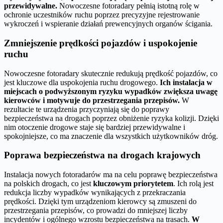
przewidywalne.
Nowoczesne fotoradary pełnią istotną rolę w
ochronie uczestników ruchu poprzez precyzyjne rejestrowanie
wykroczeń i wspieranie działań prewencyjnych organów ścigania.
Zmniejszenie prędkości pojazdów i uspokojenie
ruchu
Nowoczesne fotoradary skutecznie redukują prędkość pojazdów, co
jest kluczowe dla uspokojenia ruchu drogowego.
Ich instalacja w
miejscach o podwyższonym ryzyku wypadków zwiększa uwagę
kierowców i motywuje do przestrzegania przepisów.
W
rezultacie te urządzenia przyczyniają się do poprawy
bezpieczeństwa na drogach poprzez obniżenie ryzyka kolizji. Dzięki
nim otoczenie drogowe staje się bardziej przewidywalne i
spokojniejsze, co ma znaczenie dla wszystkich użytkowników dróg.
Poprawa bezpieczeństwa na drogach krajowych
Instalacja nowych fotoradarów ma na celu poprawę bezpieczeństwa
na polskich drogach, co jest
kluczowym priorytetem
. Ich rolą jest
redukcja liczby wypadków wynikających z przekraczania
prędkości. Dzięki tym urządzeniom kierowcy są zmuszeni do
przestrzegania przepisów, co prowadzi do mniejszej liczby
incydentów i ogólnego wzrostu bezpieczeństwa na trasach.
W