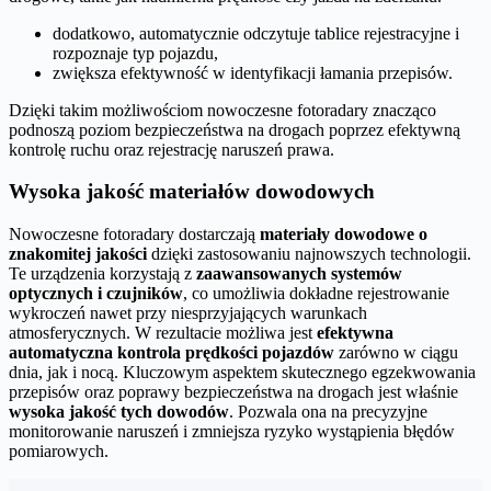
dodatkowo, automatycznie odczytuje tablice rejestracyjne i
rozpoznaje typ pojazdu,
zwiększa efektywność w identyfikacji łamania przepisów.
Dzięki takim możliwościom nowoczesne fotoradary znacząco
podnoszą poziom bezpieczeństwa na drogach poprzez efektywną
kontrolę ruchu oraz rejestrację naruszeń prawa.
Wysoka jakość materiałów dowodowych
Nowoczesne fotoradary dostarczają
materiały dowodowe o
znakomitej jakości
dzięki zastosowaniu najnowszych technologii.
Te urządzenia korzystają z
zaawansowanych systemów
optycznych i czujników
, co umożliwia dokładne rejestrowanie
wykroczeń nawet przy niesprzyjających warunkach
atmosferycznych. W rezultacie możliwa jest
efektywna
automatyczna kontrola prędkości pojazdów
zarówno w ciągu
dnia, jak i nocą. Kluczowym aspektem skutecznego egzekwowania
przepisów oraz poprawy bezpieczeństwa na drogach jest właśnie
wysoka jakość tych dowodów
. Pozwala ona na precyzyjne
monitorowanie naruszeń i zmniejsza ryzyko wystąpienia błędów
pomiarowych.