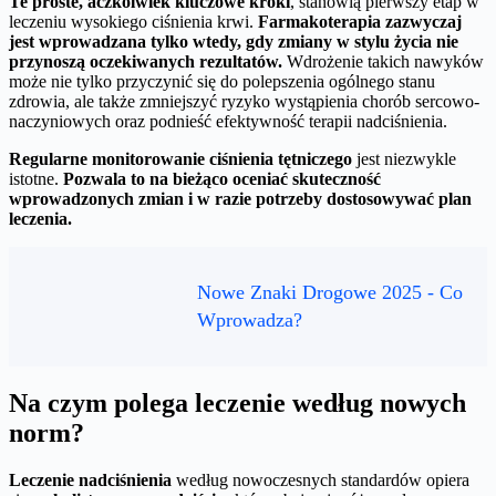
Te proste, aczkolwiek kluczowe kroki
, stanowią pierwszy etap w
leczeniu wysokiego ciśnienia krwi.
Farmakoterapia zazwyczaj
jest wprowadzana tylko wtedy, gdy zmiany w stylu życia nie
przynoszą oczekiwanych rezultatów.
Wdrożenie takich nawyków
może nie tylko przyczynić się do polepszenia ogólnego stanu
zdrowia, ale także zmniejszyć ryzyko wystąpienia chorób sercowo-
naczyniowych oraz podnieść efektywność terapii nadciśnienia.
Regularne monitorowanie ciśnienia tętniczego
jest niezwykle
istotne.
Pozwala to na bieżąco oceniać skuteczność
wprowadzonych zmian i w razie potrzeby dostosowywać plan
leczenia.
Nowe Znaki Drogowe 2025 - Co
Wprowadza?
Na czym polega leczenie według nowych
norm?
Leczenie nadciśnienia
według nowoczesnych standardów opiera