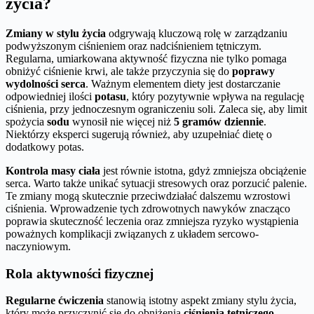
życia?
Zmiany w stylu życia
odgrywają kluczową rolę w zarządzaniu
podwyższonym ciśnieniem oraz nadciśnieniem tętniczym.
Regularna, umiarkowana aktywność fizyczna nie tylko pomaga
obniżyć ciśnienie krwi, ale także przyczynia się do
poprawy
wydolności serca
. Ważnym elementem diety jest dostarczanie
odpowiedniej ilości
potasu
, który pozytywnie wpływa na regulację
ciśnienia, przy jednoczesnym ograniczeniu soli. Zaleca się, aby limit
spożycia
sodu
wynosił nie więcej niż
5 gramów dziennie
.
Niektórzy eksperci sugerują również, aby uzupełniać dietę o
dodatkowy potas.
Kontrola masy ciała
jest równie istotna, gdyż zmniejsza obciążenie
serca. Warto także unikać sytuacji stresowych oraz porzucić palenie.
Te zmiany mogą skutecznie przeciwdziałać dalszemu wzrostowi
ciśnienia. Wprowadzenie tych zdrowotnych nawyków znacząco
poprawia skuteczność leczenia oraz zmniejsza ryzyko wystąpienia
poważnych komplikacji związanych z układem sercowo-
naczyniowym.
Rola aktywności fizycznej
Regularne ćwiczenia
stanowią istotny aspekt zmiany stylu życia,
który może przyczynić się do obniżenia
ciśnienia tętniczego
.