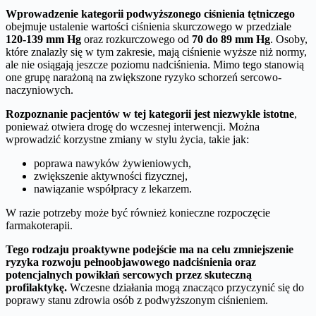
Wprowadzenie kategorii podwyższonego ciśnienia tętniczego
obejmuje ustalenie wartości ciśnienia skurczowego w przedziale
120-139 mm Hg
oraz rozkurczowego od
70 do 89 mm Hg
. Osoby,
które znalazły się w tym zakresie, mają ciśnienie wyższe niż normy,
ale nie osiągają jeszcze poziomu nadciśnienia. Mimo tego stanowią
one grupę narażoną na zwiększone ryzyko schorzeń sercowo-
naczyniowych.
Rozpoznanie pacjentów w tej kategorii jest niezwykle istotne
,
ponieważ otwiera drogę do wczesnej interwencji. Można
wprowadzić korzystne zmiany w stylu życia, takie jak:
poprawa nawyków żywieniowych,
zwiększenie aktywności fizycznej,
nawiązanie współpracy z lekarzem.
W razie potrzeby może być również konieczne rozpoczęcie
farmakoterapii.
Tego rodzaju proaktywne podejście ma na celu zmniejszenie
ryzyka rozwoju pełnoobjawowego nadciśnienia oraz
potencjalnych powikłań sercowych przez skuteczną
profilaktykę.
Wczesne działania mogą znacząco przyczynić się do
poprawy stanu zdrowia osób z podwyższonym ciśnieniem.