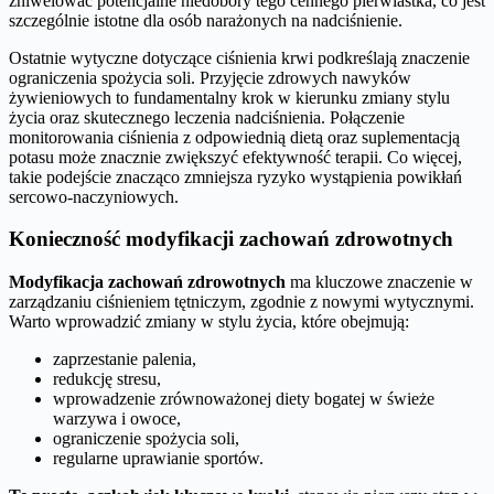
zniwelować potencjalne niedobory tego cennego pierwiastka, co jest
szczególnie istotne dla osób narażonych na nadciśnienie.
Ostatnie wytyczne dotyczące ciśnienia krwi podkreślają znaczenie
ograniczenia spożycia soli. Przyjęcie zdrowych nawyków
żywieniowych to fundamentalny krok w kierunku zmiany stylu
życia oraz skutecznego leczenia nadciśnienia. Połączenie
monitorowania ciśnienia z odpowiednią dietą oraz suplementacją
potasu może znacznie zwiększyć efektywność terapii. Co więcej,
takie podejście znacząco zmniejsza ryzyko wystąpienia powikłań
sercowo-naczyniowych.
Konieczność modyfikacji zachowań zdrowotnych
Modyfikacja zachowań zdrowotnych
ma kluczowe znaczenie w
zarządzaniu ciśnieniem tętniczym, zgodnie z nowymi wytycznymi.
Warto wprowadzić zmiany w stylu życia, które obejmują:
zaprzestanie palenia,
redukcję stresu,
wprowadzenie zrównoważonej diety bogatej w świeże
warzywa i owoce,
ograniczenie spożycia soli,
regularne uprawianie sportów.