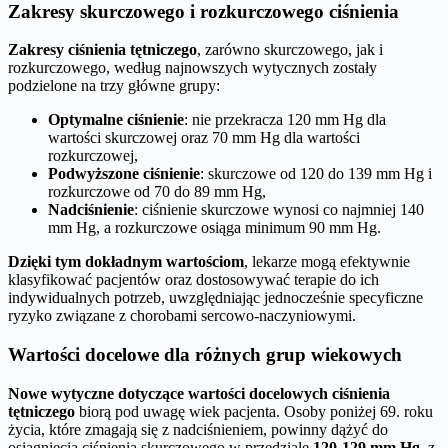
Zakresy skurczowego i rozkurczowego ciśnienia
Zakresy ciśnienia tętniczego
, zarówno skurczowego, jak i
rozkurczowego, według najnowszych wytycznych zostały
podzielone na trzy główne grupy:
Optymalne ciśnienie
: nie przekracza 120 mm Hg dla
wartości skurczowej oraz 70 mm Hg dla wartości
rozkurczowej,
Podwyższone ciśnienie
: skurczowe od 120 do 139 mm Hg i
rozkurczowe od 70 do 89 mm Hg,
Nadciśnienie
: ciśnienie skurczowe wynosi co najmniej 140
mm Hg, a rozkurczowe osiąga minimum 90 mm Hg.
Dzięki tym dokładnym wartościom
, lekarze mogą efektywnie
klasyfikować pacjentów oraz dostosowywać terapie do ich
indywidualnych potrzeb, uwzględniając jednocześnie specyficzne
ryzyko związane z chorobami sercowo-naczyniowymi.
Wartości docelowe dla różnych grup wiekowych
Nowe wytyczne dotyczące wartości docelowych ciśnienia
tętniczego
biorą pod uwagę wiek pacjenta. Osoby poniżej 69. roku
życia, które zmagają się z nadciśnieniem, powinny dążyć do
osiągnięcia ciśnienia skurczowego w przedziale
120-129 mm Hg
, z