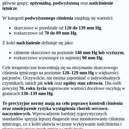
główne grupy:
optymalną
,
podwyższoną
oraz
nadciśnienie
tętnicze
.
W kategorii
podwyższonego ciśnienia
znajdują się wartości:
skurczowe w przedziale od
120 do 139 mm Hg
,
rozkurczowe od
70 do 89 mm Hg
.
Z kolei
nadciśnienie
definiuje się jako:
ciśnienie skurczowe na poziomie
140 mm Hg lub wyższym
,
rozkurczowe wynoszące co najmniej
90 mm Hg
.
Cele terapeutyczne koncentrują się na utrzymaniu skurczowego
ciśnienia tętniczego na poziomie
120–129 mm Hg
u większości
pacjentów. Oczywiście, nie można zapominać o indywidualnych
czynnikach, takich jak
wiek
oraz
ogólny stan zdrowia
. Dla osób
powyżej
70. roku życia
sugerowane wartości docelowe oscylują w
granicach
130–139 mm Hg
.
Te precyzyjne normy mają na celu poprawę kontroli ciśnienia
oraz zmniejszenie ryzyka wystąpienia chorób sercowo-
naczyniowych.
Wprowadzenie bardziej rygorystycznych
standardów sprzyja lepszej diagnozie oraz monitorowaniu ciśnienia
tętniczego, co z kolei ułatwia wczesne wykrywanie nadciśnienia i