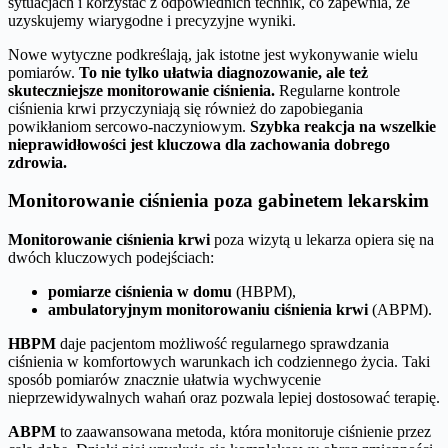
sytuacjach i korzystać z odpowiednich technik, co zapewnia, że
uzyskujemy wiarygodne i precyzyjne wyniki.
Nowe wytyczne podkreślają, jak istotne jest wykonywanie wielu
pomiarów.
To nie tylko ułatwia diagnozowanie, ale też
skuteczniejsze monitorowanie ciśnienia.
Regularne kontrole
ciśnienia krwi przyczyniają się również do zapobiegania
powikłaniom sercowo-naczyniowym.
Szybka reakcja na wszelkie
nieprawidłowości jest kluczowa dla zachowania dobrego
zdrowia.
Monitorowanie ciśnienia poza gabinetem lekarskim
Monitorowanie ciśnienia krwi
poza wizytą u lekarza opiera się na
dwóch kluczowych podejściach:
pomiarze ciśnienia w domu
(HBPM),
ambulatoryjnym monitorowaniu ciśnienia krwi
(ABPM).
HBPM
daje pacjentom możliwość regularnego sprawdzania
ciśnienia w komfortowych warunkach ich codziennego życia. Taki
sposób pomiarów znacznie ułatwia wychwycenie
nieprzewidywalnych wahań oraz pozwala lepiej dostosować terapię.
ABPM
to zaawansowana metoda, która monitoruje ciśnienie przez