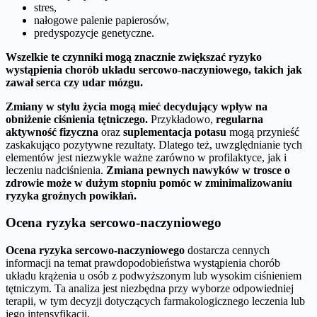
stres,
nałogowe palenie papierosów,
predyspozycje genetyczne.
Wszelkie te czynniki mogą znacznie zwiększać ryzyko
wystąpienia chorób układu sercowo-naczyniowego, takich jak
zawał serca czy udar mózgu.
Zmiany w stylu życia mogą mieć decydujący wpływ na
obniżenie ciśnienia tętniczego.
Przykładowo,
regularna
aktywność fizyczna
oraz
suplementacja potasu
mogą przynieść
zaskakująco pozytywne rezultaty. Dlatego też, uwzględnianie tych
elementów jest niezwykle ważne zarówno w profilaktyce, jak i
leczeniu nadciśnienia.
Zmiana pewnych nawyków w trosce o
zdrowie może w dużym stopniu pomóc w zminimalizowaniu
ryzyka groźnych powikłań.
Ocena ryzyka sercowo-naczyniowego
Ocena ryzyka sercowo-naczyniowego
dostarcza cennych
informacji na temat prawdopodobieństwa wystąpienia chorób
układu krążenia u osób z podwyższonym lub wysokim ciśnieniem
tętniczym. Ta analiza jest niezbędna przy wyborze odpowiedniej
terapii, w tym decyzji dotyczących farmakologicznego leczenia lub
jego intensyfikacji.