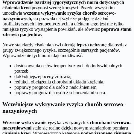
Wprowadzenie bardziej rygorystycznych norm dotyczących
ciśnienia krwi
przynosi szereg korzyści. Przede wszystkim
umożliwia
wczesne wykrywanie ryzyka chorób sercowo-
naczyniowych
, co pozwala na szybsze podjęcie działań
profilaktycznych i terapeutycznych, a efektem tego jest nie tylko
mniejsze ryzyko wystąpienia powikłań, ale również
poprawa stanu
zdrowia pacjentów.
Nowe standardy ciśnienia krwi oferują
lepszą ochronę
dla osób z
grupy zwiększonego ryzyka, szczególnie starszych pacjentów.
Wprowadzenie tych norm daje możliwość:
dostosowania celów terapeutycznych do indywidualnych
potrzeb,
dokładniejszej oceny zdrowia,
redukcji obciążenia chorobami układu krążenia,
poprawy prognoz dla osób z nadciśnieniem,
poprawy prognoz dla osób z schorzeniami serca.
Wcześniejsze wykrywanie ryzyka chorób sercowo-
naczyniowych
Wczesne wykrywanie ryzyka
związanych z
chorobami sercowo-
naczyniowymi
stało się realne dzięki nowym standardom pomiaru
ciśnienia krwi
. Wprowadzono kategorię
podwyższonego ciśnienia