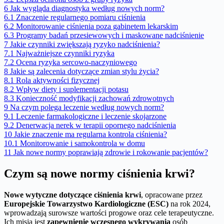
6
Jak wygląda diagnostyka według nowych norm?
6.1
Znaczenie regularnego pomiaru ciśnienia
6.2
Monitorowanie ciśnienia poza gabinetem lekarskim
6.3
Programy badań przesiewowych i maskowane nadciśnienie
7
Jakie czynniki zwiększają ryzyko nadciśnienia?
7.1
Najważniejsze czynniki ryzyka
7.2
Ocena ryzyka sercowo-naczyniowego
8
Jakie są zalecenia dotyczące zmian stylu życia?
8.1
Rola aktywności fizycznej
8.2
Wpływ diety i suplementacji potasu
8.3
Konieczność modyfikacji zachowań zdrowotnych
9
Na czym polega leczenie według nowych norm?
9.1
Leczenie farmakologiczne i leczenie skojarzone
9.2
Denerwacja nerek w terapii opornego nadciśnienia
10
Jakie znaczenie ma regularna kontrola ciśnienia?
10.1
Monitorowanie i samokontrola w domu
11
Jak nowe normy poprawiają zdrowie i rokowanie pacjentów?
Czym są nowe normy ciśnienia krwi?
Nowe wytyczne dotyczące ciśnienia krwi
, opracowane przez
Europejskie Towarzystwo Kardiologiczne (ESC)
na rok 2024,
wprowadzają surowsze wartości progowe oraz cele terapeutyczne.
Ich misją jest
zapewnienie wczesnego wykrywania
osób