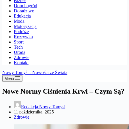
Biznes
Dom i ogród
Doradztwo
Edukacja
Moda
Motoryzacja
Podróże
Rozrywka
Sport
Tech
Uroda
Zdrowie
Kontakt
Nowy Tomyśl - Nowości ze Świata
Menu
Nowe Normy Ciśnienia Krwi – Czym Są?
Redakcja Nowy Tomysl
11 października, 2025
Zdrowie