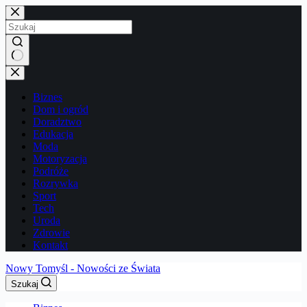
Przejdź
do
treści
Brak
wyników
Biznes
Dom i ogród
Doradztwo
Edukacja
Moda
Motoryzacja
Podróże
Rozrywka
Sport
Tech
Uroda
Zdrowie
Kontakt
Nowy Tomyśl - Nowości ze Świata
Szukaj