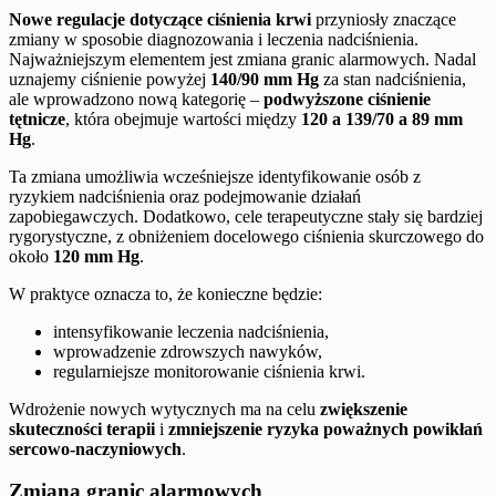
Nowe regulacje dotyczące ciśnienia krwi
przyniosły znaczące
zmiany w sposobie diagnozowania i leczenia nadciśnienia.
Najważniejszym elementem jest zmiana granic alarmowych. Nadal
uznajemy ciśnienie powyżej
140/90 mm Hg
za stan nadciśnienia,
ale wprowadzono nową kategorię –
podwyższone ciśnienie
tętnicze
, która obejmuje wartości między
120 a 139/70 a 89 mm
Hg
.
Ta zmiana umożliwia wcześniejsze identyfikowanie osób z
ryzykiem nadciśnienia oraz podejmowanie działań
zapobiegawczych. Dodatkowo, cele terapeutyczne stały się bardziej
rygorystyczne, z obniżeniem docelowego ciśnienia skurczowego do
około
120 mm Hg
.
W praktyce oznacza to, że konieczne będzie:
intensyfikowanie leczenia nadciśnienia,
wprowadzenie zdrowszych nawyków,
regularniejsze monitorowanie ciśnienia krwi.
Wdrożenie nowych wytycznych ma na celu
zwiększenie
skuteczności terapii
i
zmniejszenie ryzyka poważnych powikłań
sercowo-naczyniowych
.
Zmiana granic alarmowych