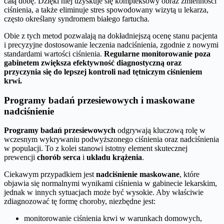
całą dobę. Dzięki niej uzyskuje się kompleksowy obraz zmienności
ciśnienia, a także eliminuje stres spowodowany wizytą u lekarza,
często określany syndromem białego fartucha.
Obie z tych metod pozwalają na dokładniejszą ocenę stanu pacjenta
i precyzyjne dostosowanie leczenia nadciśnienia, zgodnie z nowymi
standardami wartości ciśnienia.
Regularne monitorowanie poza
gabinetem zwiększa efektywność diagnostyczną oraz
przyczynia się do lepszej kontroli nad tętniczym ciśnieniem
krwi.
Programy badań przesiewowych i maskowane
nadciśnienie
Programy badań przesiewowych
odgrywają kluczową rolę w
wczesnym wykrywaniu podwyższonego ciśnienia oraz nadciśnienia
w populacji. To z kolei stanowi istotny element skutecznej
prewencji
chorób serca
i
układu krążenia
.
Ciekawym przypadkiem jest
nadciśnienie maskowane
, które
objawia się normalnymi wynikami ciśnienia w gabinecie lekarskim,
jednak w innych sytuacjach może być wysokie. Aby właściwie
zdiagnozować tę formę choroby, niezbędne jest:
monitorowanie ciśnienia krwi w warunkach domowych,