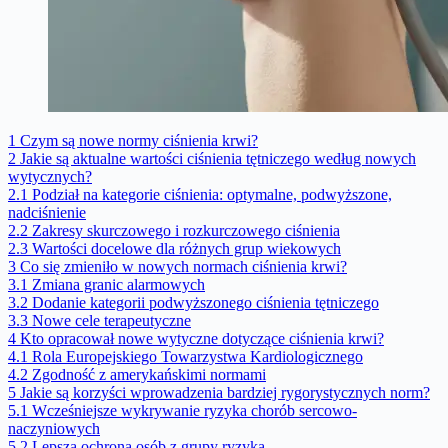
1
Czym są nowe normy ciśnienia krwi?
2
Jakie są aktualne wartości ciśnienia tętniczego według nowych
wytycznych?
2.1
Podział na kategorie ciśnienia: optymalne, podwyższone,
nadciśnienie
2.2
Zakresy skurczowego i rozkurczowego ciśnienia
2.3
Wartości docelowe dla różnych grup wiekowych
3
Co się zmieniło w nowych normach ciśnienia krwi?
3.1
Zmiana granic alarmowych
3.2
Dodanie kategorii podwyższonego ciśnienia tętniczego
3.3
Nowe cele terapeutyczne
4
Kto opracował nowe wytyczne dotyczące ciśnienia krwi?
4.1
Rola Europejskiego Towarzystwa Kardiologicznego
4.2
Zgodność z amerykańskimi normami
5
Jakie są korzyści wprowadzenia bardziej rygorystycznych norm?
5.1
Wcześniejsze wykrywanie ryzyka chorób sercowo-
naczyniowych
5.2
Lepsza ochrona osób z grupy ryzyka