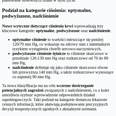
planowanie stosownych zmian w stylu życia.
Podział na kategorie ciśnienia: optymalne,
podwyższone, nadciśnienie
Nowe wytyczne dotyczące ciśnienia krwi
wprowadzają trzy
kluczowe kategorie:
optymalne
,
podwyższone
oraz
nadciśnienie
.
optymalne ciśnienie
to wartości mieszczące się poniżej
120/70 mm Hg, co wskazuje na zdrowy stan z minimalnym
ryzykiem wystąpienia chorób sercowo-naczyniowych,
podwyższone ciśnienie tętnicze
to ciśnienie skurczowe w
przedziale 120-139 mm Hg oraz rozkurczowe od 70 do 89
mm Hg,
nadciśnienie
definiuje się jako ciśnienie skurczowe równe
lub przewyższa 140 mm Hg, a także rozkurczowe wynoszące
co najmniej 90 mm Hg.
Ta nowa klasyfikacja ma na celu
wczesne dostrzeganie
potencjalnych zagrożeń
związanych z nadciśnieniem, co z kolei
umożliwia szybsze wprowadzenie odpowiednich działań
zapobiegawczych. Taki podział na kategorie dostarcza lekarzom
cennych informacji, które ułatwiają podejmowanie precyzyjnych
decyzji terapeutycznych zgodnych z aktualnymi normami.