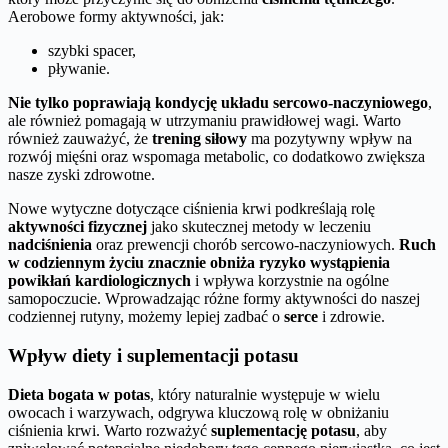
Aerobowe formy aktywności, jak:
szybki spacer,
pływanie.
Nie tylko poprawiają kondycję układu sercowo-naczyniowego
,
ale również pomagają w utrzymaniu prawidłowej wagi. Warto
również zauważyć, że
trening siłowy
ma pozytywny wpływ na
rozwój mięśni oraz wspomaga metabolic, co dodatkowo zwiększa
nasze zyski zdrowotne.
Nowe wytyczne dotyczące ciśnienia krwi podkreślają rolę
aktywności fizycznej
jako skutecznej metody w leczeniu
nadciśnienia
oraz prewencji chorób sercowo-naczyniowych.
Ruch
w codziennym życiu znacznie obniża ryzyko wystąpienia
powikłań kardiologicznych
i wpływa korzystnie na ogólne
samopoczucie. Wprowadzając różne formy aktywności do naszej
codziennej rutyny, możemy lepiej zadbać o
serce
i zdrowie.
Wpływ diety i suplementacji potasu
Dieta bogata w potas
, który naturalnie występuje w wielu
owocach i warzywach, odgrywa kluczową rolę w obniżaniu
ciśnienia krwi. Warto rozważyć
suplementację potasu
, aby