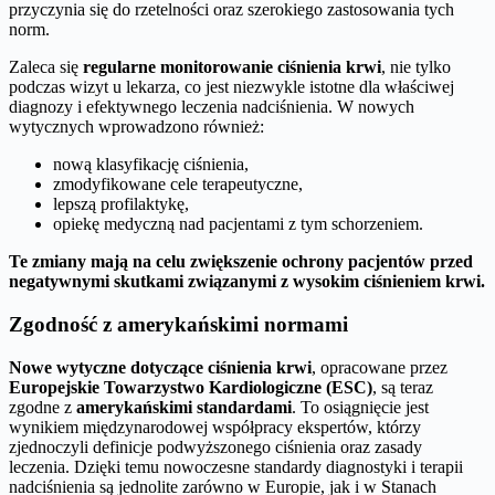
przyczynia się do rzetelności oraz szerokiego zastosowania tych
norm.
Zaleca się
regularne monitorowanie ciśnienia krwi
, nie tylko
podczas wizyt u lekarza, co jest niezwykle istotne dla właściwej
diagnozy i efektywnego leczenia nadciśnienia. W nowych
wytycznych wprowadzono również:
nową klasyfikację ciśnienia,
zmodyfikowane cele terapeutyczne,
lepszą profilaktykę,
opiekę medyczną nad pacjentami z tym schorzeniem.
Te zmiany mają na celu zwiększenie ochrony pacjentów przed
negatywnymi skutkami związanymi z wysokim ciśnieniem krwi.
Zgodność z amerykańskimi normami
Nowe wytyczne dotyczące ciśnienia krwi
, opracowane przez
Europejskie Towarzystwo Kardiologiczne (ESC)
, są teraz
zgodne z
amerykańskimi standardami
. To osiągnięcie jest
wynikiem międzynarodowej współpracy ekspertów, którzy
zjednoczyli definicje podwyższonego ciśnienia oraz zasady
leczenia. Dzięki temu nowoczesne standardy diagnostyki i terapii
nadciśnienia są jednolite zarówno w Europie, jak i w Stanach