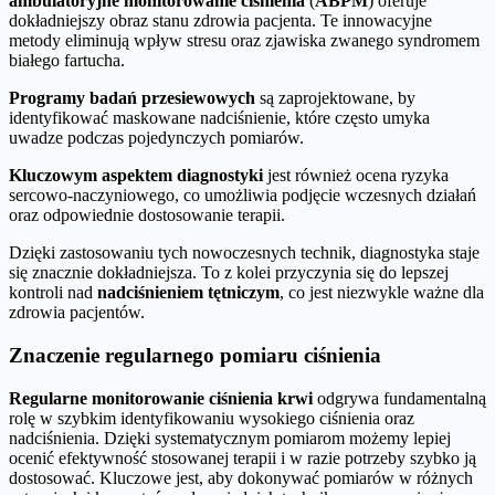
ambulatoryjne monitorowanie ciśnienia
(
ABPM
) oferuje
dokładniejszy obraz stanu zdrowia pacjenta. Te innowacyjne
metody eliminują wpływ stresu oraz zjawiska zwanego syndromem
białego fartucha.
Programy badań przesiewowych
są zaprojektowane, by
identyfikować maskowane nadciśnienie, które często umyka
uwadze podczas pojedynczych pomiarów.
Kluczowym aspektem diagnostyki
jest również ocena ryzyka
sercowo-naczyniowego, co umożliwia podjęcie wczesnych działań
oraz odpowiednie dostosowanie terapii.
Dzięki zastosowaniu tych nowoczesnych technik, diagnostyka staje
się znacznie dokładniejsza. To z kolei przyczynia się do lepszej
kontroli nad
nadciśnieniem tętniczym
, co jest niezwykle ważne dla
zdrowia pacjentów.
Znaczenie regularnego pomiaru ciśnienia
Regularne monitorowanie ciśnienia krwi
odgrywa fundamentalną
rolę w szybkim identyfikowaniu wysokiego ciśnienia oraz
nadciśnienia. Dzięki systematycznym pomiarom możemy lepiej
ocenić efektywność stosowanej terapii i w razie potrzeby szybko ją
dostosować. Kluczowe jest, aby dokonywać pomiarów w różnych