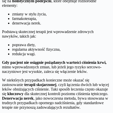
się na
holistycznym podejściu
, które obejmuje różnorodne
elementy:
zmiany w stylu życia,
farmakoterapia,
denerwacja nerek.
Podstawą skutecznej terapii jest wprowadzenie zdrowych
nawyków, takich jak:
poprawa diety,
regularna aktywność fizyczna,
redukcja wagi.
Gdy pacjent nie osiągnie pożądanych wartości ciśnienia krwi,
mimo wprowadzonych zmian, lub jeżeli jego ryzyko sercowo-
naczyniowe jest wysokie, zaleca się włączenie leków.
W niektórych przypadkach konieczne może okazać się
zastosowanie
terapii skojarzonej
, czyli łączenia dwóch lub więcej
leków obniżających ciśnienie. Taki sposób leczenia często okazuje
się
kluczowy
dla skutecznej kontroli poziomu ciśnienia tętniczego.
Denerwacja nerek
, jako nowoczesna metoda, bywa stosowana w
trudnych przypadkach opornego nadciśnienia, gdy standardowe
terapie nie przynoszą zadowalających rezultatów.