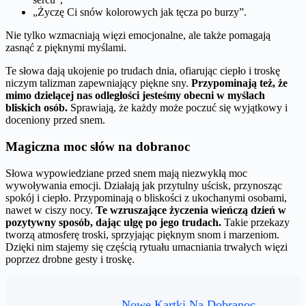
„Życzę Ci snów kolorowych jak tęcza po burzy”.
Nie tylko wzmacniają więzi emocjonalne, ale także pomagają
zasnąć z pięknymi myślami.
Te słowa dają ukojenie po trudach dnia, ofiarując ciepło i troskę
niczym talizman zapewniający piękne sny.
Przypominają też, że
mimo dzielącej nas odległości jesteśmy obecni w myślach
bliskich osób.
Sprawiają, że każdy może poczuć się wyjątkowy i
doceniony przed snem.
Magiczna moc słów na dobranoc
Słowa wypowiedziane przed snem mają niezwykłą moc
wywoływania emocji. Działają jak przytulny uścisk, przynosząc
spokój i ciepło. Przypominają o bliskości z ukochanymi osobami,
nawet w ciszy nocy.
Te wzruszające życzenia wieńczą dzień w
pozytywny sposób, dając ulgę po jego trudach.
Takie przekazy
tworzą atmosferę troski, sprzyjając pięknym snom i marzeniom.
Dzięki nim stajemy się częścią rytuału umacniania trwałych więzi
poprzez drobne gesty i troskę.
Nowe Kartki Na Dobranoc