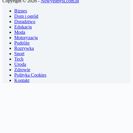
Copyright © 2026 -
Nowytomysl.com.pl
Biznes
Dom i ogród
Doradztwo
Edukacja
Moda
Motoryzacja
Podróże
Rozrywka
Sport
Tech
Uroda
Zdrowie
Polityka Cookies
Kontakt