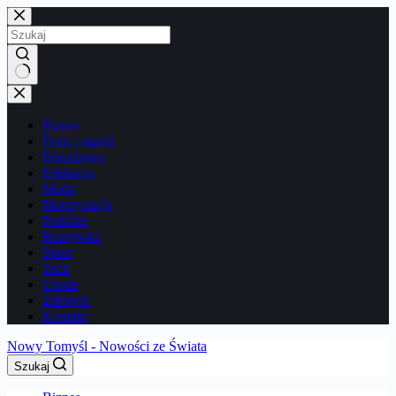
Przejdź
do
treści
Brak
wyników
Biznes
Dom i ogród
Doradztwo
Edukacja
Moda
Motoryzacja
Podróże
Rozrywka
Sport
Tech
Uroda
Zdrowie
Kontakt
Nowy Tomyśl - Nowości ze Świata
Szukaj