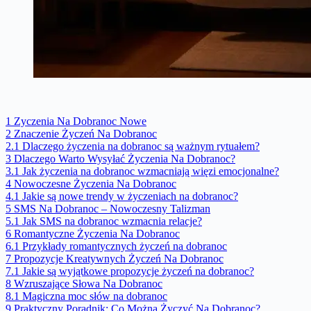
1
Zyczenia Na Dobranoc Nowe
2
Znaczenie Życzeń Na Dobranoc
2.1
Dlaczego życzenia na dobranoc są ważnym rytuałem?
3
Dlaczego Warto Wysyłać Życzenia Na Dobranoc?
3.1
Jak życzenia na dobranoc wzmacniają więzi emocjonalne?
4
Nowoczesne Życzenia Na Dobranoc
4.1
Jakie są nowe trendy w życzeniach na dobranoc?
5
SMS Na Dobranoc – Nowoczesny Talizman
5.1
Jak SMS na dobranoc wzmacnia relacje?
6
Romantyczne Życzenia Na Dobranoc
6.1
Przykłady romantycznych życzeń na dobranoc
7
Propozycje Kreatywnych Życzeń Na Dobranoc
7.1
Jakie są wyjątkowe propozycje życzeń na dobranoc?
8
Wzruszające Słowa Na Dobranoc
8.1
Magiczna moc słów na dobranoc
9
Praktyczny Poradnik: Co Można Życzyć Na Dobranoc?