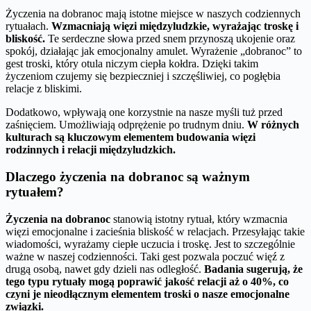
Życzenia na dobranoc mają istotne miejsce w naszych codziennych
rytuałach.
Wzmacniają więzi międzyludzkie, wyrażając troskę i
bliskość.
Te serdeczne słowa przed snem przynoszą ukojenie oraz
spokój, działając jak emocjonalny amulet. Wyrażenie „dobranoc” to
gest troski, który otula niczym ciepła kołdra. Dzięki takim
życzeniom czujemy się bezpieczniej i szczęśliwiej, co pogłębia
relacje z bliskimi.
Dodatkowo, wpływają one korzystnie na nasze myśli tuż przed
zaśnięciem. Umożliwiają odprężenie po trudnym dniu.
W różnych
kulturach są kluczowym elementem budowania więzi
rodzinnych i relacji międzyludzkich.
Dlaczego życzenia na dobranoc są ważnym
rytuałem?
Życzenia na dobranoc
stanowią istotny rytuał, który wzmacnia
więzi emocjonalne i zacieśnia bliskość w relacjach. Przesyłając takie
wiadomości, wyrażamy ciepłe uczucia i troskę. Jest to szczególnie
ważne w naszej codzienności. Taki gest pozwala poczuć więź z
drugą osobą, nawet gdy dzieli nas odległość.
Badania sugerują, że
tego typu rytuały mogą poprawić jakość relacji aż o 40%, co
czyni je nieodłącznym elementem troski o nasze emocjonalne
związki.