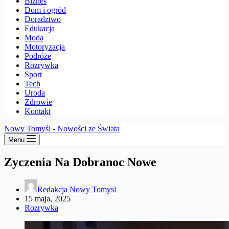
Biznes
Dom i ogród
Doradztwo
Edukacja
Moda
Motoryzacja
Podróże
Rozrywka
Sport
Tech
Uroda
Zdrowie
Kontakt
Nowy Tomyśl - Nowości ze Świata
Menu
Zyczenia Na Dobranoc Nowe
Redakcja Nowy Tomysl
15 maja, 2025
Rozrywka