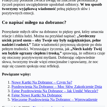
Praktyczny poradnik zwraca uwagę na znaczenie personalizacji
życzeń poprzez uwzględnienie upodobań odbiorcy.
W ten sposób
tworzymy wyjątkową wiadomość
pełną pięknych słów i
pozytywnych emocji.
Co napisać miłego na dobranoc?
Przesyłanie miłych słów na dobranoc to piękny gest, który umacnia
relacje i zbliża ludzi. Można na przykład napisać:
„Serdeczny
uścisk przed snem – oby Twoje sny były najpiękniejsze, pełne
nadziei i radości.”
Takie wiadomości przynoszą ukojenie po dniu
pełnym trudności. Wzruszające życzenia, jak
„Niech każdy Twój
sen będzie ogrzany ciepłem i troską,”
sprawiają, że odbiorca czuje
się otoczony pozytywnymi myślami. Dobierając odpowiednie
słowa, tworzymy trwałe więzi emocjonalne i sprawiamy, że noc
staje się czasem spokoju oraz refleksji.
Powiązane wpisy:
Nowe Kartki Na Dobranoc – Czym Są?
Pozdrowienia Na Dobranoc – Moc Słów Zakończenie Dnia
Fajne Pozdrowienia Na Dobranoc – Jak Umilić Wieczór?
Fajne Nowe Kartki Na Dobranoc
Wieczorne Pozdrowienia Na Dobranoc – Wprowadzenie