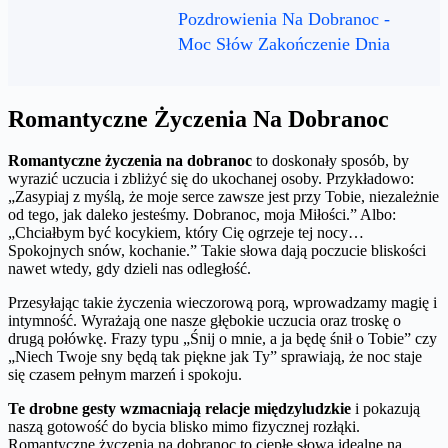
Pozdrowienia Na Dobranoc -
Moc Słów Zakończenie Dnia
Romantyczne Życzenia Na Dobranoc
Romantyczne życzenia na dobranoc
to doskonały sposób, by
wyrazić uczucia i zbliżyć się do ukochanej osoby. Przykładowo:
„Zasypiaj z myślą, że moje serce zawsze jest przy Tobie, niezależnie
od tego, jak daleko jesteśmy. Dobranoc, moja Miłości.” Albo:
„Chciałbym być kocykiem, który Cię ogrzeje tej nocy…
Spokojnych snów, kochanie.” Takie słowa dają poczucie bliskości
nawet wtedy, gdy dzieli nas odległość.
Przesyłając takie życzenia wieczorową porą, wprowadzamy magię i
intymność. Wyrażają one nasze głębokie uczucia oraz troskę o
drugą połówkę. Frazy typu „Śnij o mnie, a ja będę śnił o Tobie” czy
„Niech Twoje sny będą tak piękne jak Ty” sprawiają, że noc staje
się czasem pełnym marzeń i spokoju.
Te drobne gesty wzmacniają relacje międzyludzkie
i pokazują
naszą gotowość do bycia blisko mimo fizycznej rozłąki.
Romantyczne życzenia na dobranoc to ciepłe słowa idealne na