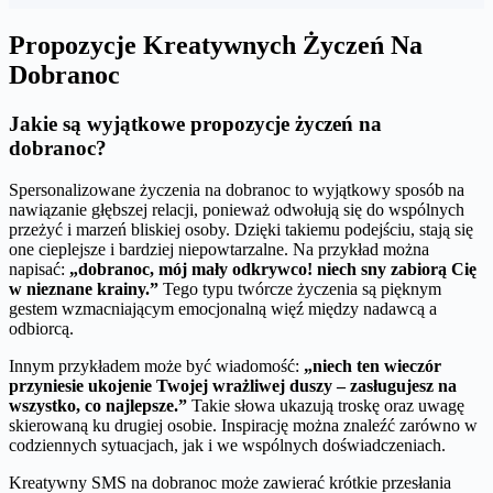
Propozycje Kreatywnych Życzeń Na
Dobranoc
Jakie są wyjątkowe propozycje życzeń na
dobranoc?
Spersonalizowane życzenia na dobranoc to wyjątkowy sposób na
nawiązanie głębszej relacji, ponieważ odwołują się do wspólnych
przeżyć i marzeń bliskiej osoby. Dzięki takiemu podejściu, stają się
one cieplejsze i bardziej niepowtarzalne. Na przykład można
napisać:
„dobranoc, mój mały odkrywco! niech sny zabiorą Cię
w nieznane krainy.”
Tego typu twórcze życzenia są pięknym
gestem wzmacniającym emocjonalną więź między nadawcą a
odbiorcą.
Innym przykładem może być wiadomość:
„niech ten wieczór
przyniesie ukojenie Twojej wrażliwej duszy – zasługujesz na
wszystko, co najlepsze.”
Takie słowa ukazują troskę oraz uwagę
skierowaną ku drugiej osobie. Inspirację można znaleźć zarówno w
codziennych sytuacjach, jak i we wspólnych doświadczeniach.
Kreatywny SMS na dobranoc może zawierać krótkie przesłania