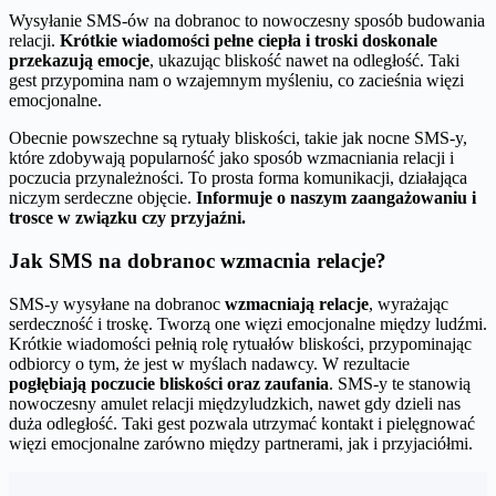
Wysyłanie SMS-ów na dobranoc to nowoczesny sposób budowania
relacji.
Krótkie wiadomości pełne ciepła i troski doskonale
przekazują emocje
, ukazując bliskość nawet na odległość. Taki
gest przypomina nam o wzajemnym myśleniu, co zacieśnia więzi
emocjonalne.
Obecnie powszechne są rytuały bliskości, takie jak nocne SMS-y,
które zdobywają popularność jako sposób wzmacniania relacji i
poczucia przynależności. To prosta forma komunikacji, działająca
niczym serdeczne objęcie.
Informuje o naszym zaangażowaniu i
trosce w związku czy przyjaźni.
Jak SMS na dobranoc wzmacnia relacje?
SMS-y wysyłane na dobranoc
wzmacniają relacje
, wyrażając
serdeczność i troskę. Tworzą one więzi emocjonalne między ludźmi.
Krótkie wiadomości pełnią rolę rytuałów bliskości, przypominając
odbiorcy o tym, że jest w myślach nadawcy. W rezultacie
pogłębiają poczucie bliskości oraz zaufania
. SMS-y te stanowią
nowoczesny amulet relacji międzyludzkich, nawet gdy dzieli nas
duża odległość. Taki gest pozwala utrzymać kontakt i pielęgnować
więzi emocjonalne zarówno między partnerami, jak i przyjaciółmi.