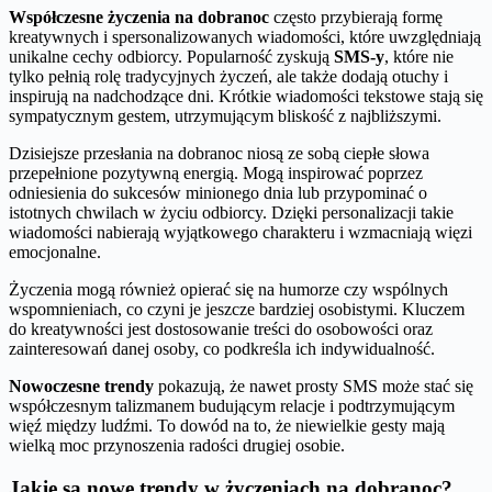
Współczesne życzenia na dobranoc
często przybierają formę
kreatywnych i spersonalizowanych wiadomości, które uwzględniają
unikalne cechy odbiorcy. Popularność zyskują
SMS-y
, które nie
tylko pełnią rolę tradycyjnych życzeń, ale także dodają otuchy i
inspirują na nadchodzące dni. Krótkie wiadomości tekstowe stają się
sympatycznym gestem, utrzymującym bliskość z najbliższymi.
Dzisiejsze przesłania na dobranoc niosą ze sobą ciepłe słowa
przepełnione pozytywną energią. Mogą inspirować poprzez
odniesienia do sukcesów minionego dnia lub przypominać o
istotnych chwilach w życiu odbiorcy. Dzięki personalizacji takie
wiadomości nabierają wyjątkowego charakteru i wzmacniają więzi
emocjonalne.
Życzenia mogą również opierać się na humorze czy wspólnych
wspomnieniach, co czyni je jeszcze bardziej osobistymi. Kluczem
do kreatywności jest dostosowanie treści do osobowości oraz
zainteresowań danej osoby, co podkreśla ich indywidualność.
Nowoczesne trendy
pokazują, że nawet prosty SMS może stać się
współczesnym talizmanem budującym relacje i podtrzymującym
więź między ludźmi. To dowód na to, że niewielkie gesty mają
wielką moc przynoszenia radości drugiej osobie.
Jakie są nowe trendy w życzeniach na dobranoc?