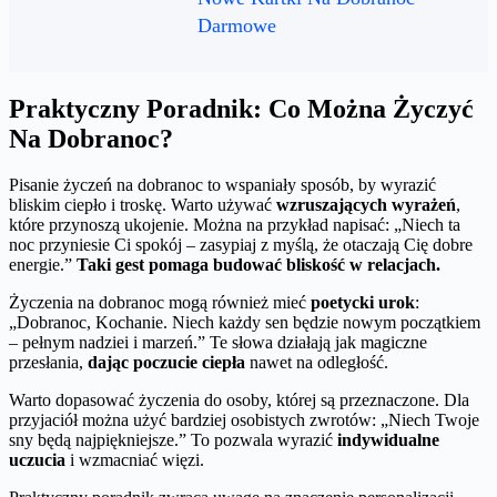
Darmowe
Praktyczny Poradnik: Co Można Życzyć
Na Dobranoc?
Pisanie życzeń na dobranoc to wspaniały sposób, by wyrazić
bliskim ciepło i troskę. Warto używać
wzruszających wyrażeń
,
które przynoszą ukojenie. Można na przykład napisać: „Niech ta
noc przyniesie Ci spokój – zasypiaj z myślą, że otaczają Cię dobre
energie.”
Taki gest pomaga budować bliskość w relacjach.
Życzenia na dobranoc mogą również mieć
poetycki urok
:
„Dobranoc, Kochanie. Niech każdy sen będzie nowym początkiem
– pełnym nadziei i marzeń.” Te słowa działają jak magiczne
przesłania,
dając poczucie ciepła
nawet na odległość.
Warto dopasować życzenia do osoby, której są przeznaczone. Dla
przyjaciół można użyć bardziej osobistych zwrotów: „Niech Twoje
sny będą najpiękniejsze.” To pozwala wyrazić
indywidualne
uczucia
i wzmacniać więzi.