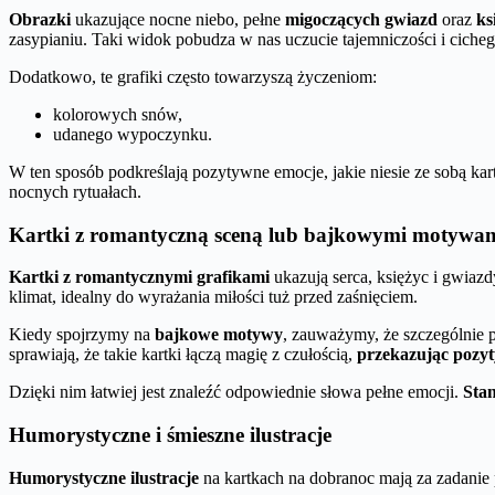
Obrazki
ukazujące nocne niebo, pełne
migoczących gwiazd
oraz
ks
zasypianiu. Taki widok pobudza w nas uczucie tajemniczości i cich
Dodatkowo, te grafiki często towarzyszą życzeniom:
kolorowych snów,
udanego wypoczynku.
W ten sposób podkreślają pozytywne emocje, jakie niesie ze sobą kar
nocnych rytuałach.
Kartki z romantyczną sceną lub bajkowymi motywa
Kartki z romantycznymi grafikami
ukazują serca, księżyc i gwiazd
klimat, idealny do wyrażania miłości tuż przed zaśnięciem.
Kiedy spojrzymy na
bajkowe motywy
, zauważymy, że szczególnie p
sprawiają, że takie kartki łączą magię z czułością,
przekazując pozy
Dzięki nim łatwiej jest znaleźć odpowiednie słowa pełne emocji.
Stan
Humorystyczne i śmieszne ilustracje
Humorystyczne ilustracje
na kartkach na dobranoc mają za zadanie p