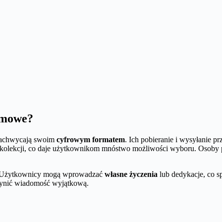
rmowe?
 zachwycają swoim
cyfrowym formatem
. Ich pobieranie i wysyłanie pr
 kolekcji, co daje użytkownikom mnóstwo możliwości wyboru. Osoby pr
 Użytkownicy mogą wprowadzać
własne życzenia
lub dedykacje, co sp
zynić wiadomość wyjątkową.