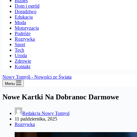
Biznes
Dom i ogród
Doradztwo
Edukacja
Moda
Motoryzacja
Podróże
Rozrywka
Sport
Tech
Uroda
Zdrowie
Kontakt
Nowy Tomyśl - Nowości ze Świata
Menu
Nowe Kartki Na Dobranoc Darmowe
Redakcja Nowy Tomysl
11 października, 2025
Rozrywka