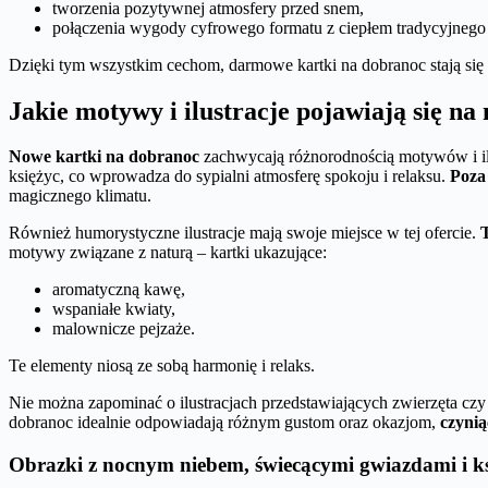
tworzenia pozytywnej atmosfery przed snem,
połączenia wygody cyfrowego formatu z ciepłem tradycyjnego 
Dzięki tym wszystkim cechom, darmowe kartki na dobranoc stają się 
Jakie motywy i ilustracje pojawiają się n
Nowe kartki na dobranoc
zachwycają różnorodnością motywów i ilu
księżyc, co wprowadza do sypialni atmosferę spokoju i relaksu.
Poza
magicznego klimatu.
Również humorystyczne ilustracje mają swoje miejsce w tej ofercie.
motywy związane z naturą – kartki ukazujące:
aromatyczną kawę,
wspaniałe kwiaty,
malownicze pejzaże.
Te elementy niosą ze sobą harmonię i relaks.
Nie można zapominać o ilustracjach przedstawiających zwierzęta czy
dobranoc idealnie odpowiadają różnym gustom oraz okazjom,
czynią
Obrazki z nocnym niebem, świecącymi gwiazdami i k