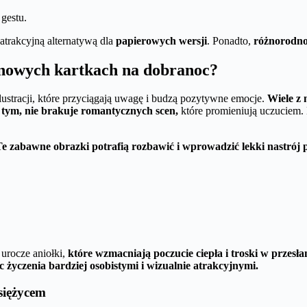
gestu.
atrakcyjną alternatywą dla
papierowych wersji
. Ponadto,
różnorodn
a nowych kartkach na dobranoc?
stracji, które przyciągają uwagę i budzą pozytywne emocje.
Wiele z 
 tym, nie brakuje romantycznych scen,
które promieniują uczuciem. 
Te zabawne obrazki potrafią rozbawić i wprowadzić lekki nastrój 
 urocze aniołki,
które wzmacniają poczucie ciepła i troski w przesła
c życzenia bardziej osobistymi i wizualnie atrakcyjnymi.
siężycem