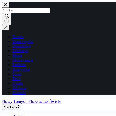
Przejdź
do
treści
Brak
wyników
Biznes
Dom i ogród
Doradztwo
Edukacja
Moda
Motoryzacja
Podróże
Rozrywka
Sport
Tech
Uroda
Zdrowie
Kontakt
Nowy Tomyśl - Nowości ze Świata
Szukaj