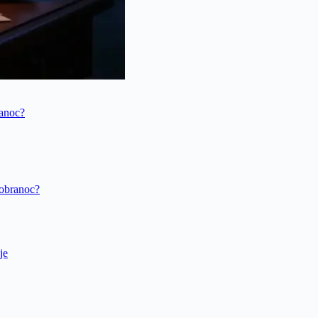
ranoc?
dobranoc?
je