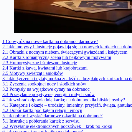
1
Co wyróżnia nowe kartki na dobranoc darmowe?
2
Jakie motywy i ilustracje pojawiają się na nowych kartkach na dob
2.1
Obrazki z nocnym niebem, świecącymi gwiazdami i księżycem
2.2
Kartki z romantyczną sceną lub bajkowymi motywami
2.3
Humorystyczne i śmieszne ilustracje
2.4
Kartki z kawą, kwiatami lub krajobrazami
2.5
Motywy zwierząt i aniołków
3
Jakie życzenia i cytaty można znaleźć na bezpłatnych kartkach na 
3.1
Życzenia spokojnej nocy i słodkich snów
3.2
Pomysły na wyjątkowe cytaty na dobranoc
3.3
Przesyłanie pozytywnej energii i miłych snów
4
Jak wybrać odpowiednią kartkę na dobranoc dla bliskiej osoby?
4.1
Kategorie i okazje – urodziny, imieniny, przyjaźń, święta, gratulac
4.2
Dobór kartki pod kątem relacji i emocji
5
Jak pobrać i wysłać darmowe e-kartki na dobranoc?
5.1
Instrukcja pobierania kartek z serwisu
5.2
Wysyłanie elektronicznych pocztówek – krok po kroku
6
Jak spersonalizować kartkę na dobranoc?