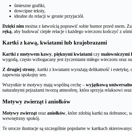
śmieszne grafiki,
dowcipne teksty,
idealne do relacji w gronie przyjaciół.
Dzięki nim
można z łatwością poprawić sobie humor przed snem. Zab
ręką
, aby budować ciepłe relacje i każdego wieczoru kończyć z uśm
Kartki z kawą, kwiatami lub krajobrazami
Kartki z motywem kawy
,
pięknymi kwiatami
czy
malowniczymi 
wygodą, często wzbogacany jest życzeniami miłego wieczoru oraz sug
Z drugiej strony
, kartki z kwiatami wyrażają delikatność i estetyk
zapewnia spokojny sen.
Wszystkie te motywy mają wspólną cechę –
wyjątkową uniwersaln
naturalnymi pejzażami tworzą atmosferę, która sprzyja relaksowi or
Motywy zwierząt i aniołków
Motywy zwierząt
oraz
aniołków
, które zdobią kartki na dobranoc, 
wewnętrzny spokój.
Te urocze ilustracje są szczególnie popularne w kartkach skierowany