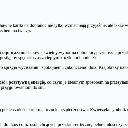
awne kartki na dobranoc nie tylko wzmacniają przyjaźnie, ale także 
iechem na twarzy.
krajobrazami
stanowią świetny wybór na dobranoc, przynosząc przesła
estią, by spędzić czas z ciepłym kocykiem i poduszką.
ę, co sprzyja wyciszeniu i spokojnemu zakończeniu dnia. Krajobrazy na
ość
i
pozytywną energię
, co czyni je idealnym sposobem na przesyłani
az przygotowaniom do snu.
są pełne czułości i oferują uczucie bezpieczeństwa.
Zwierzęta
symbolizu
ch do dzieci oraz osób chcących przesłać serdeczne, pełne miłości życ