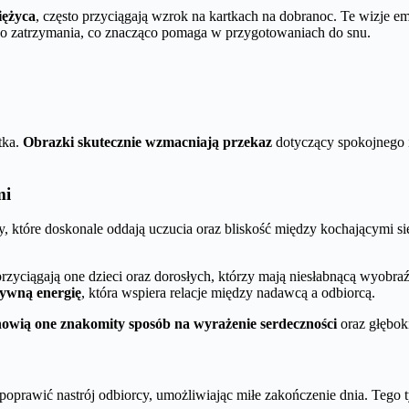
iężyca
, często przyciągają wzrok na kartkach na dobranoc. Te wizje em
ego zatrzymania, co znacząco pomaga w przygotowaniach do snu.
tka.
Obrazki skutecznie wzmacniają przekaz
dotyczący spokojnego i
mi
y, które doskonale oddają uczucia oraz bliskość między kochającymi s
rzyciągają one dzieci oraz dorosłych, którzy mają niesłabnącą wyobraźn
tywną energię
, która wspiera relacje między nadawcą a odbiorcą.
owią one znakomity sposób na wyrażenie serdeczności
oraz głębok
oprawić nastrój odbiorcy, umożliwiając miłe zakończenie dnia. Tego ty