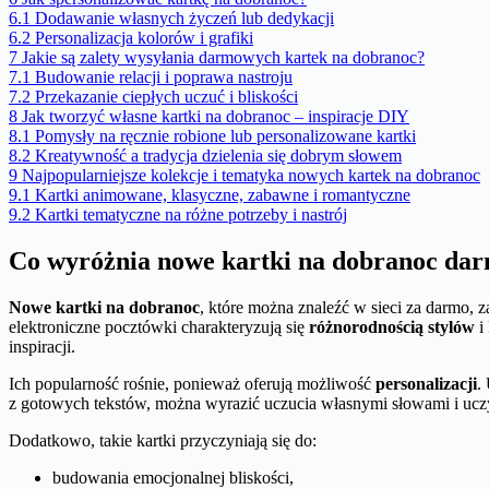
6.1
Dodawanie własnych życzeń lub dedykacji
6.2
Personalizacja kolorów i grafiki
7
Jakie są zalety wysyłania darmowych kartek na dobranoc?
7.1
Budowanie relacji i poprawa nastroju
7.2
Przekazanie ciepłych uczuć i bliskości
8
Jak tworzyć własne kartki na dobranoc – inspiracje DIY
8.1
Pomysły na ręcznie robione lub personalizowane kartki
8.2
Kreatywność a tradycja dzielenia się dobrym słowem
9
Najpopularniejsze kolekcje i tematyka nowych kartek na dobranoc
9.1
Kartki animowane, klasyczne, zabawne i romantyczne
9.2
Kartki tematyczne na różne potrzeby i nastrój
Co wyróżnia nowe kartki na dobranoc da
Nowe kartki na dobranoc
, które można znaleźć w sieci za darmo,
elektroniczne pocztówki charakteryzują się
różnorodnością stylów
i
inspiracji.
Ich popularność rośnie, ponieważ oferują możliwość
personalizacji
.
z gotowych tekstów, można wyrazić uczucia własnymi słowami i uc
Dodatkowo, takie kartki przyczyniają się do:
budowania emocjonalnej bliskości,