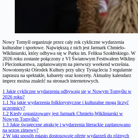
Nowy Tomyśl organizuje przez cały rok cykliczne wydarzenia
kulturalne i sportowe. Największą z nich jest Jarmark Chmielo-
Wikliniarski, który odbywa się w Parku im. Feliksa Szołdrskiego. W
2026 roku zostanie połączony z VI Światowym Festiwalem Wikliny
i Plecionkarstwa, zaplanowanym na pierwszy weekend września.
Nowotomyski Ośrodek Kultury przy ulicy Tysiąclecia 3 regularnie
zaprasza na spektakle, kabarety oraz koncerty. Aktualny kalendarz
imprez można znaleźć na stronach internetowych.
1
Jakie cykliczne wydarzenia odbywają się w Nowym Tomyślu w
2026 roku?
1.1
Na jakie wydarzenia folklorystyczne i kulturalne mogą liczyć
uczestnicy?
1.2
Kiedy organizowany jest Jarmark Chmielo-Wikliniarski w
Nowym Tomyślu?
1.3
Jakie świąteczne atrakcje i wydarzenia literackie zaplanowano
na sezon zimowy?
2
W jaki sposób miasto dostosowuje ofertę wydarzeń do różnych