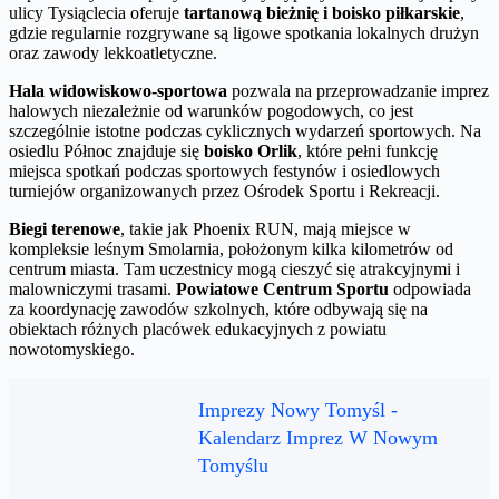
ulicy Tysiąclecia oferuje
tartanową bieżnię i boisko piłkarskie
,
gdzie regularnie rozgrywane są ligowe spotkania lokalnych drużyn
oraz zawody lekkoatletyczne.
Hala widowiskowo-sportowa
pozwala na przeprowadzanie imprez
halowych niezależnie od warunków pogodowych, co jest
szczególnie istotne podczas cyklicznych wydarzeń sportowych. Na
osiedlu Północ znajduje się
boisko Orlik
, które pełni funkcję
miejsca spotkań podczas sportowych festynów i osiedlowych
turniejów organizowanych przez Ośrodek Sportu i Rekreacji.
Biegi terenowe
, takie jak Phoenix RUN, mają miejsce w
kompleksie leśnym Smolarnia, położonym kilka kilometrów od
centrum miasta. Tam uczestnicy mogą cieszyć się atrakcyjnymi i
malowniczymi trasami.
Powiatowe Centrum Sportu
odpowiada
za koordynację zawodów szkolnych, które odbywają się na
obiektach różnych placówek edukacyjnych z powiatu
nowotomyskiego.
Imprezy Nowy Tomyśl -
Kalendarz Imprez W Nowym
Tomyślu