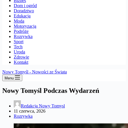
Biznes
Dom i ogród
Doradztwo
Edukacja
Moda
Motoryzacja
Podróże
Rozrywka
Sport
Tech
Uroda
Zdrowie
Kontakt
Nowy Tomyśl - Nowości ze Świata
Menu
Nowy Tomyśl Podczas Wydarzeń
Redakcja Nowy Tomysl
11 czerwca, 2026
Rozrywka