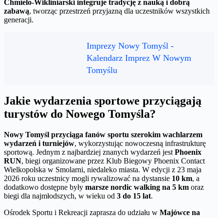
Chmielo-Wikliniarski integruje tradycję z nauką i dobrą
zabawą
, tworząc przestrzeń przyjazną dla uczestników wszystkich
generacji.
Imprezy Nowy Tomyśl -
Kalendarz Imprez W Nowym
Tomyślu
Jakie wydarzenia sportowe przyciągają
turystów do Nowego Tomyśla?
Nowy Tomyśl przyciąga fanów sportu szerokim wachlarzem
wydarzeń i turniejów
, wykorzystując nowoczesną infrastrukturę
sportową. Jednym z najbardziej znanych wydarzeń jest
Phoenix
RUN
, biegi organizowane przez Klub Biegowy Phoenix Contact
Wielkopolska w Smolarni, niedaleko miasta. W edycji z 23 maja
2026 roku uczestnicy mogli rywalizować na dystansie
10 km
, a
dodatkowo dostępne były
marsze nordic walking na 5 km
oraz
biegi dla najmłodszych, w wieku od
3 do 15 lat
.
Ośrodek Sportu i Rekreacji zaprasza do udziału w
Majówce na