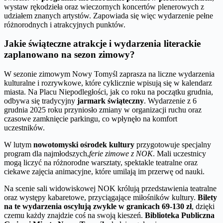
wystaw rękodzieła oraz wieczornych koncertów plenerowych z
udziałem znanych artystów. Zapowiada się więc wydarzenie pełne
różnorodnych i atrakcyjnych punktów.
Jakie świąteczne atrakcje i wydarzenia literackie
zaplanowano na sezon zimowy?
W sezonie zimowym Nowy Tomyśl zaprasza na liczne wydarzenia
kulturalne i rozrywkowe, które cyklicznie wpisują się w kalendarz
miasta. Na Placu Niepodległości, jak co roku na początku grudnia,
odbywa się tradycyjny
jarmark świąteczny
. Wydarzenie z 6
grudnia 2025 roku przyniosło zmiany w organizacji ruchu oraz
czasowe zamknięcie parkingu, co wpłynęło na komfort
uczestników.
W lutym
nowotomyski ośrodek kultury
przygotowuje specjalny
program dla najmłodszych,
ferie zimowe z NOK
. Mali uczestnicy
mogą liczyć na różnorodne warsztaty, spektakle teatralne oraz
ciekawe zajęcia animacyjne, które umilają im przerwę od nauki.
Na scenie sali widowiskowej NOK królują przedstawienia teatralne
oraz występy kabaretowe, przyciągające miłośników kultury.
Bilety
na te wydarzenia oscylują zwykle w granicach 69-130 zł
, dzięki
czemu każdy znajdzie coś na swoją kieszeń.
Biblioteka Publiczna