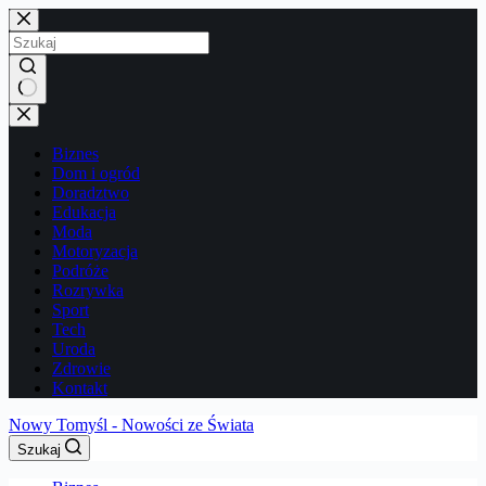
Przejdź
do
treści
Brak
wyników
Biznes
Dom i ogród
Doradztwo
Edukacja
Moda
Motoryzacja
Podróże
Rozrywka
Sport
Tech
Uroda
Zdrowie
Kontakt
Nowy Tomyśl - Nowości ze Świata
Szukaj