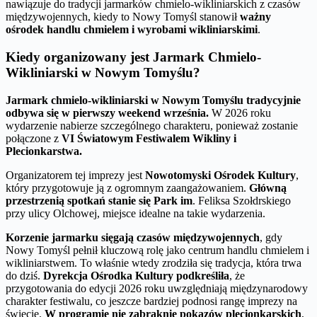
nawiązuje do tradycji jarmarków chmielo-wikliniarskich z czasów
międzywojennych, kiedy to Nowy Tomyśl stanowił
ważny
ośrodek handlu chmielem i wyrobami wikliniarskimi
.
Kiedy organizowany jest Jarmark Chmielo-
Wikliniarski w Nowym Tomyślu?
Jarmark chmielo-wikliniarski w Nowym Tomyślu tradycyjnie
odbywa się w pierwszy weekend września.
W 2026 roku
wydarzenie nabierze szczególnego charakteru, ponieważ zostanie
połączone z
VI Światowym Festiwalem Wikliny i
Plecionkarstwa.
Organizatorem tej imprezy jest
Nowotomyski Ośrodek Kultury
,
który przygotowuje ją z ogromnym zaangażowaniem.
Główną
przestrzenią spotkań stanie się Park im
. Feliksa Szołdrskiego
przy ulicy Olchowej, miejsce idealne na takie wydarzenia.
Korzenie jarmarku sięgają czasów międzywojennych
, gdy
Nowy Tomyśl pełnił kluczową rolę jako centrum handlu chmielem i
wikliniarstwem. To właśnie wtedy zrodziła się tradycja, która trwa
do dziś.
Dyrekcja Ośrodka Kultury podkreśliła
, że
przygotowania do edycji 2026 roku uwzględniają międzynarodowy
charakter festiwalu, co jeszcze bardziej podnosi rangę imprezy na
świecie.
W programie nie zabraknie pokazów plecionkarskich
,