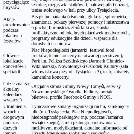
przyciągające
szkolne, rozgrywki siatkówki, halowej piłki nożnej,
turystów
tenisa stołowego w hali przy ulicy Tysiąclecia.
Bezpłatne badania (ciśnienie, glukoza, spirometria,
Akcje
znamiona), pokazy pierwszej pomocy i mistrzostwa
prozdrowotne
o puchar burmistrza, zbiórki krwi, stoiska
podczas
profilaktyczne od lokalnych placówek medycznych,
lokalnych
programy edukacyjne dla dzieci, wsparcie dla
festynów
dorosłych i seniorów.
Plac Niepodległości (jarmarki, festiwal food
Główne
trucków, letnie koncerty na otwartej przestrzeni),
lokalizacje
Park im. Feliksa Szołdrskiego (Jarmark Chmielo-
koncertów i
Wikliniarski), Nowotomyski Ośrodek Kultury (sala
spektakli
widowiskowa przy ul. Tysiąclecia 3), teatr, kabarety,
kameralne koncerty.
Gdzie znaleźć
Oficjalna strona Gminy Nowy Tomyśl, serwisy
aktualny
Nowotomyskiego Ośrodka Kultury, portale
kalendarz
biletowe, profile Facebook Gminy i NOK.
wydarzeń
Utrudnienia
Tymczasowe zmiany organizacji ruchu, zamknięcie
w ruchu
ulic (np. Tysiąclecia, Plac Niepodległości),
drogowym
niedostępność parkingów (np. podczas Jarmarku
podczas
Świątecznego), strefa płatnego parkowania z
dużych
możliwymi modyfikacjami, aktualne informacje od
imprez
Urzędu Miejskiego i lokalnych serwisów.