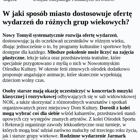
W jaki sposób miasto dostosowuje ofertę
wydarzeń do różnych grup wiekowych?
Nowy Tomyśl systematycznie rozwija ofertę wydarzeń
,
dostosowując ją do oczekiwań uczestników w różnym wieku,
dbając jednocześnie o to, by programy kulturalne i sportowe były
dostępne dla każdego.
Młodsze pokolenie może liczyć na zajęcia
plastyczne
, lekcje tańca oraz przedstawienia teatralne, które
specjalnie przygotowano z myślą o nich w Nowotomyskim
Ośrodku Kultury. W okresie ferii zimowych ośrodek dodatkowo
proponuje angażujące animacje, które skutecznie wypełniają
dzieciom wolny czas.
Osoby starsze mają okazję uczestniczyć w koncertach muzyki
klasycznej i rozrywkowej
odbywających się w sali widowiskowej
NOK, a także skorzystać z różnorodnych warsztatów i spotkań
organizowanych przez miejscowy Dom Kultury.
Dorośli z kolei
mogą wybrać coś dla siebie
wśród kabaretów, przedstawień stand-
upowych czy występów znanych artystów. Z kolei Ośrodek Sportu
i Rekreacji organizuje zawody lekkoatletyczne oraz turnieje, w
których mogą brać udział zarówno maluchy od trzeciego roku życia,
jak i starsze grupy wiekowe.
Rodzinne wydarzenie Jarmark