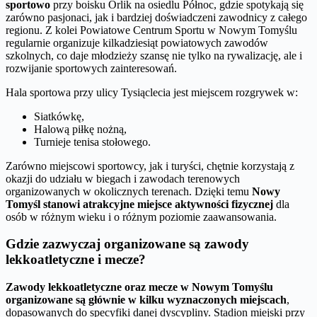
sportowo
przy boisku Orlik na osiedlu Północ, gdzie spotykają się
zarówno pasjonaci, jak i bardziej doświadczeni zawodnicy z całego
regionu. Z kolei Powiatowe Centrum Sportu w Nowym Tomyślu
regularnie organizuje kilkadziesiąt powiatowych zawodów
szkolnych, co daje młodzieży szansę nie tylko na rywalizację, ale i
rozwijanie sportowych zainteresowań.
Hala sportowa przy ulicy Tysiąclecia jest miejscem rozgrywek w:
Siatkówkę,
Halową piłkę nożną,
Turnieje tenisa stołowego.
Zarówno miejscowi sportowcy, jak i turyści, chętnie korzystają z
okazji do udziału w biegach i zawodach terenowych
organizowanych w okolicznych terenach. Dzięki temu
Nowy
Tomyśl stanowi atrakcyjne miejsce aktywności fizycznej
dla
osób w różnym wieku i o różnym poziomie zaawansowania.
Gdzie zazwyczaj organizowane są zawody
lekkoatletyczne i mecze?
Zawody lekkoatletyczne oraz mecze w Nowym Tomyślu
organizowane są głównie w kilku wyznaczonych miejscach
,
dopasowanych do specyfiki danej dyscypliny. Stadion miejski przy