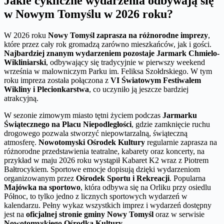
Jakie cykliczne wydarzenia odbywają się
w Nowym Tomyślu w 2026 roku?
W 2026 roku
Nowy Tomyśl zaprasza na różnorodne imprezy
,
które przez cały rok gromadzą zarówno mieszkańców, jak i gości.
Najbardziej znanym wydarzeniem pozostaje Jarmark Chmielo-
Wikliniarski
, odbywający się tradycyjnie w pierwszy weekend
września w malowniczym Parku im. Feliksa Szołdrskiego. W tym
roku impreza została połączona z
VI Światowym Festiwalem
Wikliny i Plecionkarstwa
, co uczyniło ją jeszcze bardziej
atrakcyjną.
W sezonie zimowym miasto tętni życiem podczas
Jarmarku
Świątecznego na Placu Niepodległości
, gdzie zamknięcie ruchu
drogowego pozwala stworzyć niepowtarzalną, świąteczną
atmosferę.
Nowotomyski Ośrodek Kultury
regularnie zaprasza na
różnorodne przedstawienia teatralne, kabarety oraz koncerty, na
przykład w maju 2026 roku wystąpił Kabaret K2 wraz z Piotrem
Bałtrocykiem. Sportowe emocje dopisują dzięki wydarzeniom
organizowanym przez
Ośrodek Sportu i Rekreacji
. Popularna
Majówka na sportowo
, która odbywa się na Orliku przy osiedlu
Północ, to tylko jedno z licznych sportowych wydarzeń w
kalendarzu. Pełny wykaz wszystkich imprez i wydarzeń dostępny
jest na
oficjalnej stronie gminy Nowy Tomyśl
oraz w serwisie
Nowotomyskiego Ośrodka Kultury
.