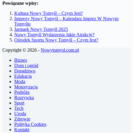
Powiązane wpisy:
Kultura Nowy Tomyśl – Czym Jest?
Imprezy Nowy Tomyśl – Kalendarz Imprez W Nowym
Tomyślu
Jarmark Nowy Tomyśl 2025
Nowy Tomyśl Wydarzenia Jakie Atrakcje?
Ośrodek Sportu Nowy Tomyśl – Czym Jest?
Copyright © 2026 -
Nowytomysl.com.pl
Biznes
Dom i ogród
Doradztwo
Edukacja
Moda
Motoryzacja
Podróże
Rozrywka
Sport
Tech
Uroda
Zdrowie
Polityka Cookies
Kontakt