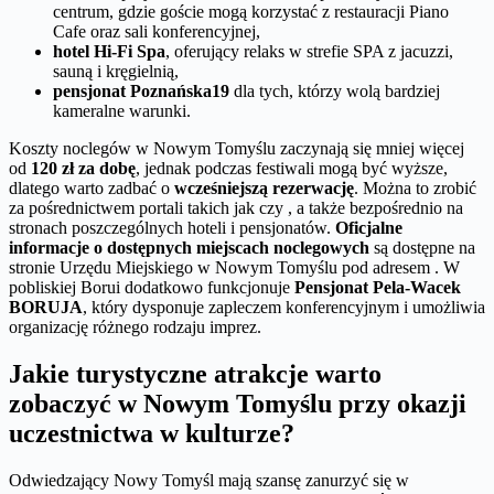
centrum, gdzie goście mogą korzystać z restauracji Piano
Cafe oraz sali konferencyjnej,
hotel Hi-Fi Spa
, oferujący relaks w strefie SPA z jacuzzi,
sauną i kręgielnią,
pensjonat Poznańska19
dla tych, którzy wolą bardziej
kameralne warunki.
Koszty noclegów w Nowym Tomyślu zaczynają się mniej więcej
od
120 zł za dobę
, jednak podczas festiwali mogą być wyższe,
dlatego warto zadbać o
wcześniejszą rezerwację
. Można to zrobić
za pośrednictwem portali takich jak czy , a także bezpośrednio na
stronach poszczególnych hoteli i pensjonatów.
Oficjalne
informacje o dostępnych miejscach noclegowych
są dostępne na
stronie Urzędu Miejskiego w Nowym Tomyślu pod adresem . W
pobliskiej Borui dodatkowo funkcjonuje
Pensjonat Pela-Wacek
BORUJA
, który dysponuje zapleczem konferencyjnym i umożliwia
organizację różnego rodzaju imprez.
Jakie turystyczne atrakcje warto
zobaczyć w Nowym Tomyślu przy okazji
uczestnictwa w kulturze?
Odwiedzający Nowy Tomyśl mają szansę zanurzyć się w