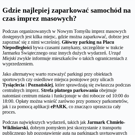
Gdzie najlepiej zaparkować samochód na
czas imprez masowych?
Podczas organizowanych w Nowym Tomyślu imprez masowych
dostępnych jest kilka miejsc, gdzie można zaparkować, dobrze jest
zapoznać się z nimi wcześniej.
Główny parking na Placu
Niepodległości
bywa czasami zamykany, szczególnie w trakcie
Jarmarku Świątecznego oraz innych dużych wydarzeń.
Urząd
Miejski
zwykle informuje mieszkańców o takich ograniczeniach z
wyprzedzeniem.
Jako alternatywę warto rozważyć parkingi przy obiektach
sportowych czy osiedlowe miejsca postojowe przy ulicach
Tysiąclecia
i
Poznańskiej
, które sprawdzają się zwłaszcza podczas
centralnych imprez.
Strefa płatnego parkowania
obejmuje
natomiast centrum miasta i funkcjonuje w dni robocze od 10:00 do
18:00. Opłaty można wnieść zarówno przy pomocy parkometrów,
jak i za pomocą aplikacji
ePARK
, co znacząco upraszcza cały
proces.
Podczas największych wydarzeń, takich jak
Jarmark Chmielo-
Wikliniarski
, dobrym pomysłem jest skorzystanie z transportu
publicznego lub pozostawienie auta na parkingach usytuowanych