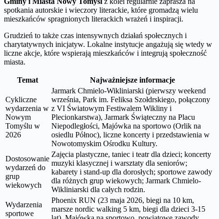
Gminy i Miasta Nowy Tomyśl
z kolei regularnie zaprasza na
spotkania autorskie i wieczory literackie, które gromadzą wielu
mieszkańców spragnionych literackich wrażeń i inspiracji.
Grudzień to także czas intensywnych działań społecznych i
charytatywnych inicjatyw. Lokalne instytucje angażują się wtedy w
liczne akcje, które wspierają mieszkańców i integrują społeczność
miasta.
Temat
Najważniejsze informacje
Jarmark Chmielo-Wikliniarski (pierwszy weekend
Cykliczne
września, Park im. Feliksa Szołdrskiego, połączony
wydarzenia w
z VI Światowym Festiwalem Wikliny i
Nowym
Plecionkarstwa), Jarmark Świąteczny na Placu
Tomyślu w
Niepodległości, Majówka na sportowo (Orlik na
2026
osiedlu Północ), liczne koncerty i przedstawienia w
Nowotomyskim Ośrodku Kultury.
Zajęcia plastyczne, taniec i teatr dla dzieci; koncerty
Dostosowanie
muzyki klasycznej i warsztaty dla seniorów;
wydarzeń do
kabarety i stand-up dla dorosłych; sportowe zawody
grup
dla różnych grup wiekowych; Jarmark Chmielo-
wiekowych
Wikliniarski dla całych rodzin.
Phoenix RUN (23 maja 2026, biegi na 10 km,
Wydarzenia
marsze nordic walking 5 km, biegi dla dzieci 3-15
sportowe
lat), Majówka na sportowo, powiatowe zawody