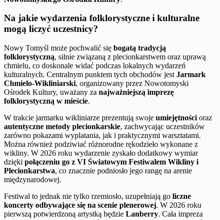
Na jakie wydarzenia folklorystyczne i kulturalne
mogą liczyć uczestnicy?
Nowy Tomyśl może pochwalić się
bogatą tradycją
folklorystyczną
, silnie związaną z plecionkarstwem oraz uprawą
chmielu, co doskonale widać podczas lokalnych wydarzeń
kulturalnych. Centralnym punktem tych obchodów jest
Jarmark
Chmielo-Wikliniarski
, organizowany przez Nowotomyski
Ośrodek Kultury, uważany za
najważniejszą imprezę
folklorystyczną w mieście
.
W trakcie jarmarku wikliniarze prezentują swoje
umiejętności
oraz
autentyczne metody plecionkarskie
, zachwycając uczestników
zarówno pokazami wyplatania, jak i praktycznymi warsztatami.
Można również podziwiać różnorodne rękodzieło wykonane z
wikliny. W 2026 roku wydarzenie zyskało dodatkowy wymiar
dzięki
połączeniu go z VI Światowym Festiwalem Wikliny i
Plecionkarstwa
, co znacznie podniosło jego rangę na arenie
międzynarodowej.
Festiwal to jednak nie tylko rzemiosło, uzupełniają go
liczne
koncerty odbywające się na scenie plenerowej
. W 2026 roku
pierwszą potwierdzoną artystką będzie
Lanberry
. Cała impreza