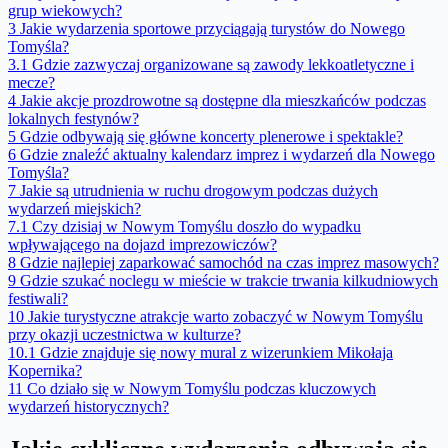
grup wiekowych?
3
Jakie wydarzenia sportowe przyciągają turystów do Nowego
Tomyśla?
3.1
Gdzie zazwyczaj organizowane są zawody lekkoatletyczne i
mecze?
4
Jakie akcje prozdrowotne są dostępne dla mieszkańców podczas
lokalnych festynów?
5
Gdzie odbywają się główne koncerty plenerowe i spektakle?
6
Gdzie znaleźć aktualny kalendarz imprez i wydarzeń dla Nowego
Tomyśla?
7
Jakie są utrudnienia w ruchu drogowym podczas dużych
wydarzeń miejskich?
7.1
Czy dzisiaj w Nowym Tomyślu doszło do wypadku
wpływającego na dojazd imprezowiczów?
8
Gdzie najlepiej zaparkować samochód na czas imprez masowych?
9
Gdzie szukać noclegu w mieście w trakcie trwania kilkudniowych
festiwali?
10
Jakie turystyczne atrakcje warto zobaczyć w Nowym Tomyślu
przy okazji uczestnictwa w kulturze?
10.1
Gdzie znajduje się nowy mural z wizerunkiem Mikołaja
Kopernika?
11
Co działo się w Nowym Tomyślu podczas kluczowych
wydarzeń historycznych?