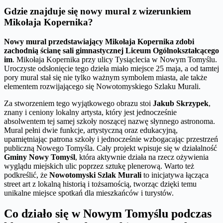
Gdzie znajduje się nowy mural z wizerunkiem
Mikołaja Kopernika?
Nowy mural przedstawiający Mikołaja Kopernika zdobi
zachodnią ścianę sali gimnastycznej Liceum Ogólnokształcącego
im
. Mikołaja Kopernika przy ulicy Tysiąclecia w Nowym Tomyślu.
Uroczyste odsłonięcie tego dzieła miało miejsce 25 maja, a od tamtej
pory mural stał się nie tylko ważnym symbolem miasta, ale także
elementem rozwijającego się Nowotomyskiego Szlaku Murali.
Za stworzeniem tego wyjątkowego obrazu stoi
Jakub Skrzypek
,
znany i ceniony lokalny artysta, który jest jednocześnie
absolwentem tej samej szkoły noszącej nazwę słynnego astronoma.
Mural pełni dwie funkcje, artystyczną oraz edukacyjną,
upamiętniając patrona szkoły i jednocześnie wzbogacając przestrzeń
publiczną Nowego Tomyśla. Cały projekt wpisuje się w działalność
Gminy Nowy Tomyśl
, która aktywnie działa na rzecz ożywienia
wyglądu miejskich ulic poprzez sztukę plenerową. Warto też
podkreślić, że
Nowotomyski Szlak Murali
to inicjatywa łącząca
street art z lokalną historią i tożsamością, tworząc dzięki temu
unikalne miejsce spotkań dla mieszkańców i turystów.
Co działo się w Nowym Tomyślu podczas