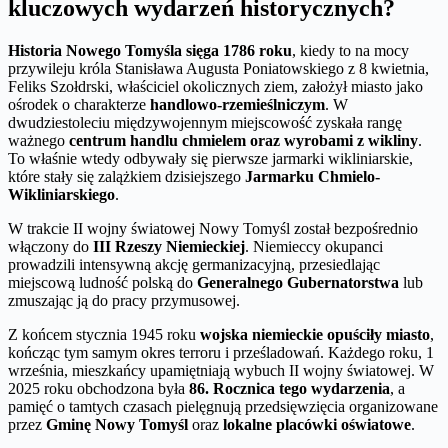
kluczowych wydarzeń historycznych?
Historia Nowego Tomyśla sięga 1786 roku
, kiedy to na mocy
przywileju króla Stanisława Augusta Poniatowskiego z 8 kwietnia,
Feliks Szołdrski, właściciel okolicznych ziem, założył miasto jako
ośrodek o charakterze
handlowo-rzemieślniczym
. W
dwudziestoleciu międzywojennym miejscowość zyskała rangę
ważnego
centrum handlu chmielem oraz wyrobami z wikliny
.
To właśnie wtedy odbywały się pierwsze jarmarki wikliniarskie,
które stały się zalążkiem dzisiejszego
Jarmarku Chmielo-
Wikliniarskiego
.
W trakcie II wojny światowej Nowy Tomyśl został bezpośrednio
włączony do
III Rzeszy Niemieckiej
. Niemieccy okupanci
prowadzili intensywną akcję germanizacyjną, przesiedlając
miejscową ludność polską do
Generalnego Gubernatorstwa
lub
zmuszając ją do pracy przymusowej.
Z końcem stycznia 1945 roku
wojska niemieckie opuściły miasto
,
kończąc tym samym okres terroru i prześladowań. Każdego roku, 1
września, mieszkańcy upamiętniają wybuch II wojny światowej. W
2025 roku obchodzona była
86. Rocznica tego wydarzenia
, a
pamięć o tamtych czasach pielęgnują przedsięwzięcia organizowane
przez
Gminę Nowy Tomyśl
oraz
lokalne placówki oświatowe
.