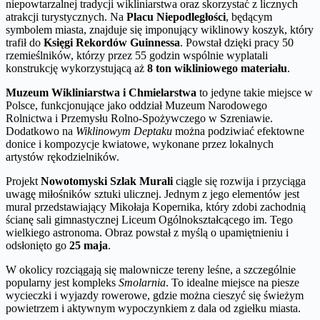
niepowtarzalnej tradycji wikliniarstwa oraz skorzystać z licznych
atrakcji turystycznych. Na
Placu Niepodległości
, będącym
symbolem miasta, znajduje się imponujący wiklinowy koszyk, który
trafił do
Księgi Rekordów Guinnessa
. Powstał dzięki pracy 50
rzemieślników, którzy przez 55 godzin wspólnie wyplatali
konstrukcję wykorzystującą aż
8 ton wikliniowego materiału
.
Muzeum Wikliniarstwa i Chmielarstwa
to jedyne takie miejsce w
Polsce, funkcjonujące jako oddział Muzeum Narodowego
Rolnictwa i Przemysłu Rolno-Spożywczego w Szreniawie.
Dodatkowo na
Wiklinowym Deptaku
można podziwiać efektowne
donice i kompozycje kwiatowe, wykonane przez lokalnych
artystów rękodzielników.
Projekt
Nowotomyski Szlak Murali
ciągle się rozwija i przyciąga
uwagę miłośników sztuki ulicznej. Jednym z jego elementów jest
mural przedstawiający Mikołaja Kopernika, który zdobi zachodnią
ścianę sali gimnastycznej Liceum Ogólnokształcącego im. Tego
wielkiego astronoma. Obraz powstał z myślą o upamiętnieniu i
odsłonięto go
25 maja
.
W okolicy rozciągają się malownicze tereny leśne, a szczególnie
popularny jest kompleks
Smolarnia
. To idealne miejsce na piesze
wycieczki i wyjazdy rowerowe, gdzie można cieszyć się świeżym
powietrzem i aktywnym wypoczynkiem z dala od zgiełku miasta.