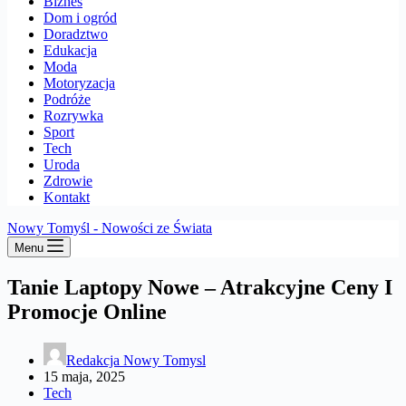
Biznes
Dom i ogród
Doradztwo
Edukacja
Moda
Motoryzacja
Podróże
Rozrywka
Sport
Tech
Uroda
Zdrowie
Kontakt
Nowy Tomyśl - Nowości ze Świata
Menu
Tanie Laptopy Nowe – Atrakcyjne Ceny I
Promocje Online
Redakcja Nowy Tomysl
15 maja, 2025
Tech