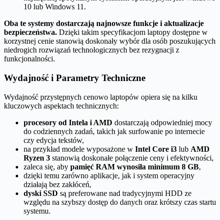
10 lub Windows 11.
Oba te systemy dostarczają najnowsze funkcje i aktualizacje
bezpieczeństwa.
Dzięki takim specyfikacjom laptopy dostępne w
korzystnej cenie stanowią doskonały wybór dla osób poszukujących
niedrogich rozwiązań technologicznych bez rezygnacji z
funkcjonalności.
Wydajność i Parametry Techniczne
Wydajność przystępnych cenowo laptopów opiera się na kilku
kluczowych aspektach technicznych:
procesory od Intela i AMD
dostarczają odpowiedniej mocy
do codziennych zadań, takich jak surfowanie po internecie
czy edycja tekstów,
na przykład modele wyposażone w
Intel Core i3
lub
AMD
Ryzen 3
stanowią doskonałe połączenie ceny i efektywności,
zaleca się, aby
pamięć RAM wynosiła minimum 8 GB
,
dzięki temu zarówno aplikacje, jak i system operacyjny
działają bez zakłóceń,
dyski SSD
są preferowane nad tradycyjnymi HDD ze
względu na szybszy dostęp do danych oraz krótszy czas startu
systemu.