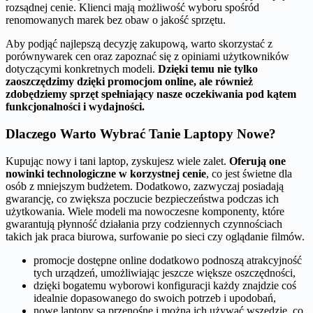
rozsądnej cenie. Klienci mają możliwość wyboru spośród
renomowanych marek bez obaw o jakość sprzętu.
Aby podjąć najlepszą decyzję zakupową, warto skorzystać z
porównywarek cen oraz zapoznać się z opiniami użytkowników
dotyczącymi konkretnych modeli.
Dzięki temu nie tylko
zaoszczędzimy dzięki promocjom online, ale również
zdobędziemy sprzęt spełniający nasze oczekiwania pod kątem
funkcjonalności i wydajności.
Dlaczego Warto Wybrać Tanie Laptopy Nowe?
Kupując nowy i tani laptop, zyskujesz wiele zalet.
Oferują one
nowinki technologiczne w korzystnej cenie
, co jest świetne dla
osób z mniejszym budżetem. Dodatkowo, zazwyczaj posiadają
gwarancję, co zwiększa poczucie bezpieczeństwa podczas ich
użytkowania. Wiele modeli ma nowoczesne komponenty, które
gwarantują płynność działania przy codziennych czynnościach
takich jak praca biurowa, surfowanie po sieci czy oglądanie filmów.
promocje dostępne online dodatkowo podnoszą atrakcyjność
tych urządzeń, umożliwiając jeszcze większe oszczędności,
dzięki bogatemu wyborowi konfiguracji każdy znajdzie coś
idealnie dopasowanego do swoich potrzeb i upodobań,
nowe laptopy są przenośne i można ich używać wszędzie, co