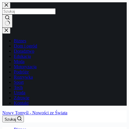
Przejdź
do
treści
Brak
wyników
Biznes
Dom i ogród
Doradztwo
Edukacja
Moda
Motoryzacja
Podróże
Rozrywka
Sport
Tech
Uroda
Zdrowie
Kontakt
Nowy Tomyśl - Nowości ze Świata
Szukaj