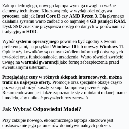
Zakup niedrogiego, nowego laptopa wymaga uwagi na ważne
elementy techniczne. Kluczową rolę w wydajności odgrywa
procesor
, taki jak
Intel Core i3
czy
AMD Ryzen 3
. Dla płynnego
działania systemu warto zadbać o co najmniej
4 GB pamięci RAM
.
Dysk
SSD
znacznie przyspiesza dostęp do danych w porównaniu z
tradycyjnym
HDD
.
Wybór
systemu operacyjnego
powinien być zgodny z twoimi
preferencjami, na przykład
Windows 10
lub nowszy
Windows 11
.
Opinie użytkowników są cennym źródłem informacji dotyczących
trwałości oraz funkcjonalności urządzenia. Warto również zwrócić
uwagę na
warunki gwarancji
jako formę zabezpieczenia przed
ewentualnymi usterkami.
Przeglądając ceny w różnych sklepach internetowych, można
trafić na najlepsze oferty.
Promocje oraz specjalne okazje często
pozwalają obniżyć koszty zakupu komputera przenośnego.
Rekomendowane jest także zapoznanie się z opiniami o danej marce
i modelu, aby uniknąć przyszłych rozczarowań.
Jak Wybrać Odpowiedni Model?
Przy zakupie nowego, ekonomicznego laptopa kluczowe jest
dostosowanie jego parametrów do indywidualnych potrzeb.