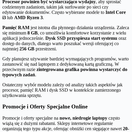
Procesor powinien być wystarczająco wydajny
, aby sprostać
codziennym zadaniom, takim jak surfowanie po sieci czy
edytowanie dokumentów. Często wybierane modele to
Intel Core
i3
lub
AMD Ryzen 3
.
Pamięć RAM
jest istotna dla płynnego działania urządzenia. Zaleca
się minimum
8 GB
, co umożliwia komfortowe korzystanie z wielu
aplikacji jednocześnie.
Dysk SSD przyspiesza start systemu
oraz
dostęp do danych, dlatego warto poszukać wersji oferującej co
najmniej
256 GB
przestrzeni.
Gdy planujesz używanie bardziej wymagających programów, warto
zastanowić się nad laptopem z dedykowaną kartą graficzną. W
przeciwnym razie
zintegrowana grafika powinna wystarczyć do
typowych zadań
.
Ostateczny wybór modelu zależy od analizy takich aspektów jak
procesor, pamięć RAM i dysk SSD w kontekście zamierzonego
użytkowania sprzętu.
Promocje i Oferty Specjalne Online
Promocje i oferty specjalne na
nowe, niedrogie laptopy
często
wiążą się z dużymi rabatami. Sklepy internetowe regularnie
organizują tego typu akcje, oferując obniżki cen sięgające nawet
20-