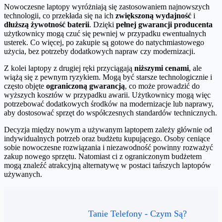
Nowoczesne laptopy wyróżniają się zastosowaniem najnowszych
technologii, co przekłada się na ich
zwiększoną wydajność
i
dłuższą żywotność baterii
. Dzięki
pełnej gwarancji producenta
użytkownicy mogą czuć się pewniej w przypadku ewentualnych
usterek. Co więcej, po zakupie są gotowe do natychmiastowego
użycia, bez potrzeby dodatkowych napraw czy modernizacji.
Z kolei laptopy z drugiej ręki przyciągają
niższymi cenami
, ale
wiążą się z pewnym ryzykiem. Mogą być starsze technologicznie i
często objęte
ograniczoną gwarancją
, co może prowadzić do
wyższych kosztów w przypadku awarii. Użytkownicy mogą więc
potrzebować dodatkowych środków na modernizacje lub naprawy,
aby dostosować sprzęt do współczesnych standardów technicznych.
Decyzja między nowym a używanym laptopem zależy głównie od
indywidualnych potrzeb oraz budżetu kupującego. Osoby ceniące
sobie nowoczesne rozwiązania i niezawodność powinny rozważyć
zakup nowego sprzętu. Natomiast ci z ograniczonym budżetem
mogą znaleźć atrakcyjną alternatywę w postaci tańszych laptopów
używanych.
Tanie Telefony - Czym Są?