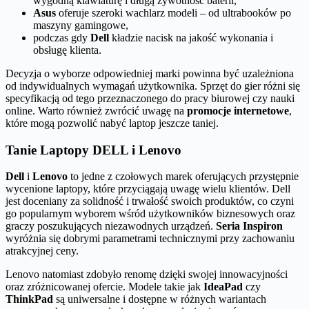
wygodną klawiaturę i długą żywotność baterii,
Asus
oferuje szeroki wachlarz modeli – od ultrabooków po
maszyny gamingowe,
podczas gdy
Dell
kładzie nacisk na jakość wykonania i
obsługę klienta.
Decyzja o wyborze odpowiedniej marki powinna być uzależniona
od indywidualnych wymagań użytkownika. Sprzęt do gier różni się
specyfikacją od tego przeznaczonego do pracy biurowej czy nauki
online. Warto również zwrócić uwagę na
promocje internetowe
,
które mogą pozwolić nabyć laptop jeszcze taniej.
Tanie Laptopy DELL i Lenovo
Dell
i
Lenovo
to jedne z czołowych marek oferujących przystępnie
wycenione laptopy, które przyciągają uwagę wielu klientów. Dell
jest doceniany za solidność i trwałość swoich produktów, co czyni
go popularnym wyborem wśród użytkowników biznesowych oraz
graczy poszukujących niezawodnych urządzeń.
Seria Inspiron
wyróżnia się dobrymi parametrami technicznymi przy zachowaniu
atrakcyjnej ceny.
Lenovo natomiast zdobyło renomę dzięki swojej innowacyjności
oraz zróżnicowanej ofercie. Modele takie jak
IdeaPad
czy
ThinkPad
są uniwersalne i dostępne w różnych wariantach