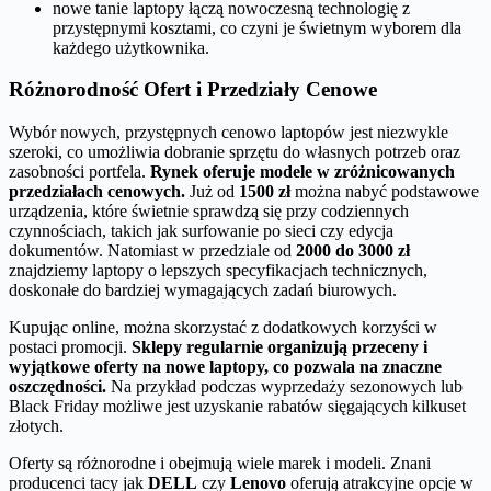
nowe tanie laptopy łączą nowoczesną technologię z
przystępnymi kosztami, co czyni je świetnym wyborem dla
każdego użytkownika.
Różnorodność Ofert i Przedziały Cenowe
Wybór nowych, przystępnych cenowo laptopów jest niezwykle
szeroki, co umożliwia dobranie sprzętu do własnych potrzeb oraz
zasobności portfela.
Rynek oferuje modele w zróżnicowanych
przedziałach cenowych.
Już od
1500 zł
można nabyć podstawowe
urządzenia, które świetnie sprawdzą się przy codziennych
czynnościach, takich jak surfowanie po sieci czy edycja
dokumentów. Natomiast w przedziale od
2000 do 3000 zł
znajdziemy laptopy o lepszych specyfikacjach technicznych,
doskonałe do bardziej wymagających zadań biurowych.
Kupując online, można skorzystać z dodatkowych korzyści w
postaci promocji.
Sklepy regularnie organizują przeceny i
wyjątkowe oferty na nowe laptopy, co pozwala na znaczne
oszczędności.
Na przykład podczas wyprzedaży sezonowych lub
Black Friday możliwe jest uzyskanie rabatów sięgających kilkuset
złotych.
Oferty są różnorodne i obejmują wiele marek i modeli. Znani
producenci tacy jak
DELL
czy
Lenovo
oferują atrakcyjne opcje w