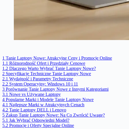
1
Tanie Laptopy Nowe: Atrakcyjne Ceny i Promocje Online
1.1
Różnorodność Ofert i Przedziały Cenowe
1.2
Dlaczego Warto Wybrać Tanie Laptopy Nowe?
2
Specyfikacje Techniczne Tanie Laptopy Nowe
2.1
Wydajność i Parametry Techniczne
2.2
System Operacyjny: Windows 10 i 11
3
Porównanie Tanie Laptopy Nowe z Innymi Kategoriami
3.1
Nowe vs Używane Laptopy
4
Popularne Marki i Modele Tanie Laptopy Nowe
4.1
Najlepsze Marki w Atrakcyjnych Cenach
4.2
Tanie Laptopy DELL i Lenovo
5
Zakup Tanie Laptopy Nowe: Na Co Zwrócić Uwagę?
5.1
Jak Wybrać Odpowiedni Model?
5.2
Promocje i Oferty Specjalne Online