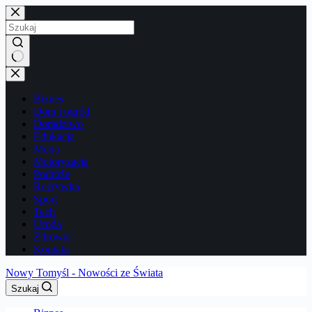
Przejdź
do
treści
Brak
wyników
Biznes
Dom i ogród
Doradztwo
Edukacja
Moda
Motoryzacja
Podróże
Rozrywka
Sport
Tech
Uroda
Zdrowie
Kontakt
Nowy Tomyśl - Nowości ze Świata
Szukaj