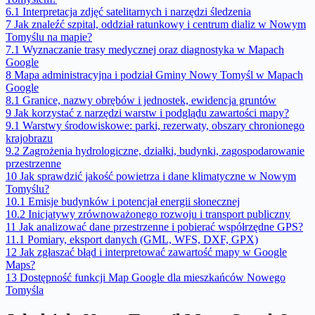
6.1
Interpretacja zdjęć satelitarnych i narzędzi śledzenia
7
Jak znaleźć szpital, oddział ratunkowy i centrum dializ w Nowym
Tomyślu na mapie?
7.1
Wyznaczanie trasy medycznej oraz diagnostyka w Mapach
Google
8
Mapa administracyjna i podział Gminy Nowy Tomyśl w Mapach
Google
8.1
Granice, nazwy obrębów i jednostek, ewidencja gruntów
9
Jak korzystać z narzędzi warstw i podglądu zawartości mapy?
9.1
Warstwy środowiskowe: parki, rezerwaty, obszary chronionego
krajobrazu
9.2
Zagrożenia hydrologiczne, działki, budynki, zagospodarowanie
przestrzenne
10
Jak sprawdzić jakość powietrza i dane klimatyczne w Nowym
Tomyślu?
10.1
Emisje budynków i potencjał energii słonecznej
10.2
Inicjatywy zrównoważonego rozwoju i transport publiczny
11
Jak analizować dane przestrzenne i pobierać współrzędne GPS?
11.1
Pomiary, eksport danych (GML, WFS, DXF, GPX)
12
Jak zgłaszać błąd i interpretować zawartość mapy w Google
Maps?
13
Dostępność funkcji Map Google dla mieszkańców Nowego
Tomyśla