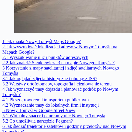
1
Jak działa Nowy Tomyśl Maps Google?
2
Jak wyszukiwać lokalizacje i adresy w Nowym Tomyślu na
Mapach Google?
2.1
Wyszukiwanie ulic i punktów adresowych
2.2
Jak znaleźć Sienkiewicza 3 na mapie Nowego Tomyśla?
3
Korzystanie z mapy satelitarnej i zdjęć satelitarnych Nowego
Tomyśla
3.1
Jak oglądać zdjęcia historyczne i obrazy z ISS?
3.2
Warstwy ortofotomapy, topografia i cieniowanie terenu
4
Jak wyznaczyć trasy dojazdu i planować podróż po Nowym
Tomyślu?
4.1
Pieszo, rowerem i transportem publicznym
4.2
Wyznaczanie trasy do lokalnych firm i instytucji
5
Nowy Tomyśl w Google Street View
5.1
Wirtualny spacer i panoramy ulic Nowego Tomyśla
5.2
Co umożliwia narzędzie Pegman?
6
Jak śledzić trajektorie satelitów i godziny przelotów nad Nowym
Tomyślem?