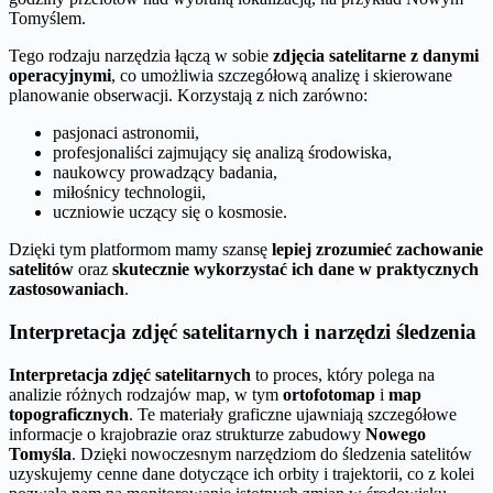
Tomyślem.
Tego rodzaju narzędzia łączą w sobie
zdjęcia satelitarne z danymi
operacyjnymi
, co umożliwia szczegółową analizę i skierowane
planowanie obserwacji. Korzystają z nich zarówno:
pasjonaci astronomii,
profesjonaliści zajmujący się analizą środowiska,
naukowcy prowadzący badania,
miłośnicy technologii,
uczniowie uczący się o kosmosie.
Dzięki tym platformom mamy szansę
lepiej zrozumieć zachowanie
satelitów
oraz
skutecznie wykorzystać ich dane w praktycznych
zastosowaniach
.
Interpretacja zdjęć satelitarnych i narzędzi śledzenia
Interpretacja zdjęć satelitarnych
to proces, który polega na
analizie różnych rodzajów map, w tym
ortofotomap
i
map
topograficznych
. Te materiały graficzne ujawniają szczegółowe
informacje o krajobrazie oraz strukturze zabudowy
Nowego
Tomyśla
. Dzięki nowoczesnym narzędziom do śledzenia satelitów
uzyskujemy cenne dane dotyczące ich orbity i trajektorii, co z kolei