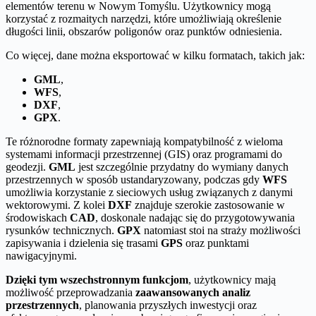
elementów terenu w Nowym Tomyślu. Użytkownicy mogą
korzystać z rozmaitych narzędzi, które umożliwiają określenie
długości linii, obszarów poligonów oraz punktów odniesienia.
Co więcej, dane można eksportować w kilku formatach, takich jak:
GML
,
WFS
,
DXF
,
GPX
.
Te różnorodne formaty zapewniają kompatybilność z wieloma
systemami informacji przestrzennej (GIS) oraz programami do
geodezji.
GML
jest szczególnie przydatny do wymiany danych
przestrzennych w sposób ustandaryzowany, podczas gdy
WFS
umożliwia korzystanie z sieciowych usług związanych z danymi
wektorowymi. Z kolei
DXF
znajduje szerokie zastosowanie w
środowiskach
CAD
, doskonale nadając się do przygotowywania
rysunków technicznych.
GPX
natomiast stoi na straży możliwości
zapisywania i dzielenia się trasami
GPS
oraz punktami
nawigacyjnymi.
Dzięki tym wszechstronnym funkcjom
, użytkownicy mają
możliwość przeprowadzania
zaawansowanych analiz
przestrzennych
, planowania przyszłych inwestycji oraz