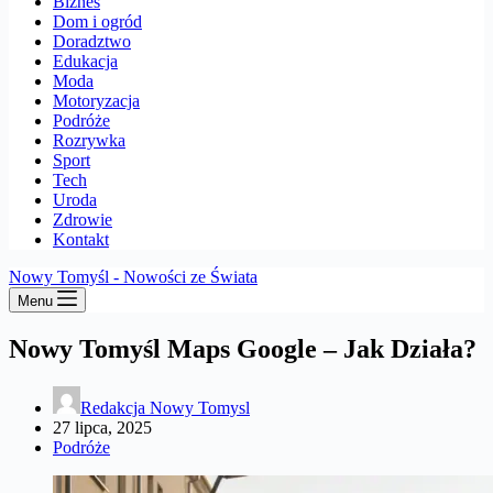
Biznes
Dom i ogród
Doradztwo
Edukacja
Moda
Motoryzacja
Podróże
Rozrywka
Sport
Tech
Uroda
Zdrowie
Kontakt
Nowy Tomyśl - Nowości ze Świata
Menu
Nowy Tomyśl Maps Google – Jak Działa?
Redakcja Nowy Tomysl
27 lipca, 2025
Podróże