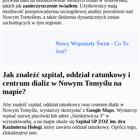
pozwala nam na monitorowanie istotnych zmian w środowisku,
takich jak
zanieczyszczenie światłem
. Użytkownicy mają
możliwość przeprowadzenia szczegółowej analizy przestrzeni nad
Nowym Tomyślem, a także śledzenia dynamicznych zmian
zachodzących w tym regionie.
Nowy Wspaniały Świat - Co To
Jest?
Jak znaleźć szpital, oddział ratunkowy i
centrum dializ w Nowym Tomyślu na
mapie?
Aby znaleźć szpital, oddział ratunkowy oraz centrum dializ w
Nowym Tomyślu, wystarczy skorzystać z
Google Maps
. Wystarczy
wpisać nazwę placówki lub adres „Sienkiewicza 3” w
wyszukiwarkę, a na mapie ukaże się
Szpital SP ZOZ im. dra
Kazimierza Hołogi
, który zawiera oddział ratunkowy. Oprócz tego,
zlokalizujesz tam: