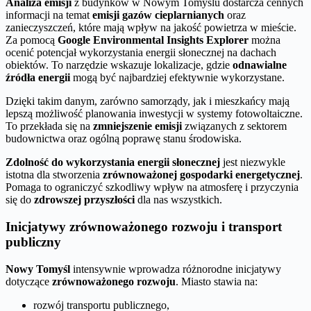
Analiza emisji
z budynków w Nowym Tomyślu dostarcza cennych
informacji na temat
emisji gazów cieplarnianych
oraz
zanieczyszczeń, które mają wpływ na jakość powietrza w mieście.
Za pomocą
Google Environmental Insights Explorer
można
ocenić potencjał wykorzystania energii słonecznej na dachach
obiektów. To narzędzie wskazuje lokalizacje, gdzie
odnawialne
źródła energii
mogą być najbardziej efektywnie wykorzystane.
Dzięki takim danym, zarówno samorządy, jak i mieszkańcy mają
lepszą możliwość planowania inwestycji w systemy fotowoltaiczne.
To przekłada się na
zmniejszenie emisji
związanych z sektorem
budownictwa oraz ogólną poprawę stanu środowiska.
Zdolność do wykorzystania energii słonecznej
jest niezwykle
istotna dla stworzenia
zrównoważonej gospodarki energetycznej
.
Pomaga to ograniczyć szkodliwy wpływ na atmosferę i przyczynia
się do
zdrowszej przyszłości
dla nas wszystkich.
Inicjatywy zrównoważonego rozwoju i transport
publiczny
Nowy Tomyśl
intensywnie wprowadza różnorodne inicjatywy
dotyczące
zrównoważonego rozwoju
. Miasto stawia na:
rozwój transportu publicznego,