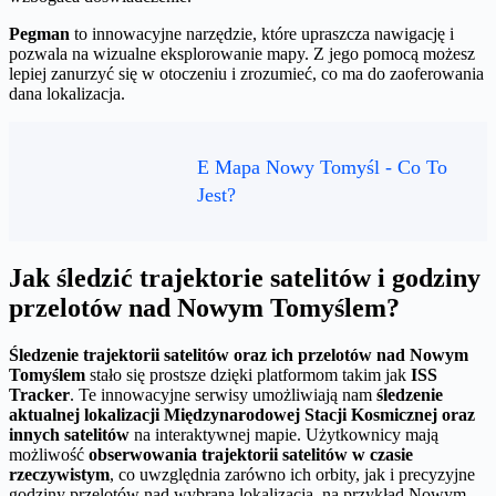
Pegman
to innowacyjne narzędzie, które upraszcza nawigację i
pozwala na wizualne eksplorowanie mapy. Z jego pomocą możesz
lepiej zanurzyć się w otoczeniu i zrozumieć, co ma do zaoferowania
dana lokalizacja.
E Mapa Nowy Tomyśl - Co To
Jest?
Jak śledzić trajektorie satelitów i godziny
przelotów nad Nowym Tomyślem?
Śledzenie trajektorii satelitów oraz ich przelotów nad Nowym
Tomyślem
stało się prostsze dzięki platformom takim jak
ISS
Tracker
. Te innowacyjne serwisy umożliwiają nam
śledzenie
aktualnej lokalizacji Międzynarodowej Stacji Kosmicznej oraz
innych satelitów
na interaktywnej mapie. Użytkownicy mają
możliwość
obserwowania trajektorii satelitów w czasie
rzeczywistym
, co uwzględnia zarówno ich orbity, jak i precyzyjne
godziny przelotów nad wybraną lokalizacją, na przykład Nowym