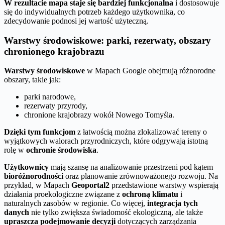
W rezultacie mapa staje się bardziej funkcjonalna
i dostosowuje
się do indywidualnych potrzeb każdego użytkownika, co
zdecydowanie podnosi jej wartość użyteczną.
Warstwy środowiskowe: parki, rezerwaty, obszary
chronionego krajobrazu
Warstwy środowiskowe
w Mapach Google obejmują różnorodne
obszary, takie jak:
parki narodowe,
rezerwaty przyrody,
chronione krajobrazy wokół Nowego Tomyśla.
Dzięki tym funkcjom
z łatwością można zlokalizować tereny o
wyjątkowych walorach przyrodniczych, które odgrywają istotną
rolę w
ochronie środowiska
.
Użytkownicy
mają szansę na analizowanie przestrzeni pod kątem
bioróżnorodności
oraz planowanie zrównoważonego rozwoju. Na
przykład, w Mapach
Geoportal2
przedstawione warstwy wspierają
działania proekologiczne związane z
ochroną klimatu
i
naturalnych zasobów w regionie. Co więcej,
integracja tych
danych
nie tylko zwiększa świadomość ekologiczną, ale także
upraszcza podejmowanie decyzji
dotyczących zarządzania