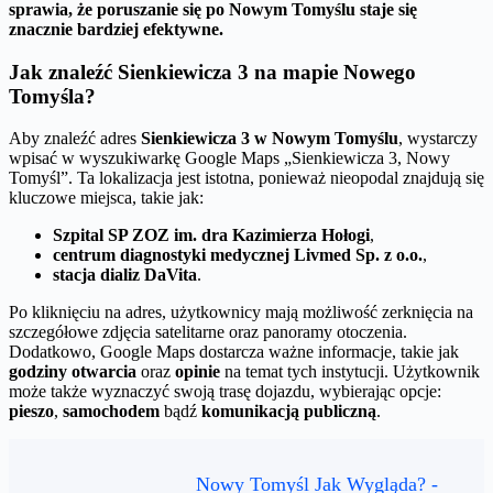
sprawia, że poruszanie się po Nowym Tomyślu staje się
znacznie bardziej efektywne.
Jak znaleźć Sienkiewicza 3 na mapie Nowego
Tomyśla?
Aby znaleźć adres
Sienkiewicza 3 w Nowym Tomyślu
, wystarczy
wpisać w wyszukiwarkę Google Maps „Sienkiewicza 3, Nowy
Tomyśl”. Ta lokalizacja jest istotna, ponieważ nieopodal znajdują się
kluczowe miejsca, takie jak:
Szpital SP ZOZ im. dra Kazimierza Hołogi
,
centrum diagnostyki medycznej Livmed Sp. z o.o.
,
stacja dializ DaVita
.
Po kliknięciu na adres, użytkownicy mają możliwość zerknięcia na
szczegółowe zdjęcia satelitarne oraz panoramy otoczenia.
Dodatkowo, Google Maps dostarcza ważne informacje, takie jak
godziny otwarcia
oraz
opinie
na temat tych instytucji. Użytkownik
może także wyznaczyć swoją trasę dojazdu, wybierając opcje:
pieszo
,
samochodem
bądź
komunikacją publiczną
.
Nowy Tomyśl Jak Wygląda? -