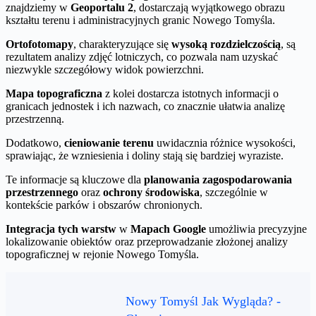
znajdziemy w
Geoportalu 2
, dostarczają wyjątkowego obrazu
kształtu terenu i administracyjnych granic Nowego Tomyśla.
Ortofotomapy
, charakteryzujące się
wysoką rozdzielczością
, są
rezultatem analizy zdjęć lotniczych, co pozwala nam uzyskać
niezwykle szczegółowy widok powierzchni.
Mapa topograficzna
z kolei dostarcza istotnych informacji o
granicach jednostek i ich nazwach, co znacznie ułatwia analizę
przestrzenną.
Dodatkowo,
cieniowanie terenu
uwidacznia różnice wysokości,
sprawiając, że wzniesienia i doliny stają się bardziej wyraziste.
Te informacje są kluczowe dla
planowania zagospodarowania
przestrzennego
oraz
ochrony środowiska
, szczególnie w
kontekście parków i obszarów chronionych.
Integracja tych warstw
w
Mapach Google
umożliwia precyzyjne
lokalizowanie obiektów oraz przeprowadzanie złożonej analizy
topograficznej w rejonie Nowego Tomyśla.
Nowy Tomyśl Jak Wygląda? -