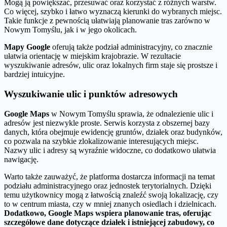
Mogą ją powiększać, przesuwać oraz korzystać z różnych warstw.
Co więcej, szybko i łatwo wyznaczą kierunki do wybranych miejsc.
Takie funkcje z pewnością ułatwiają planowanie tras zarówno w
Nowym Tomyślu, jak i w jego okolicach.
Mapy Google
oferują także podział administracyjny, co znacznie
ułatwia orientację w miejskim krajobrazie. W rezultacie
wyszukiwanie adresów, ulic oraz lokalnych firm staje się prostsze i
bardziej intuicyjne.
Wyszukiwanie ulic i punktów adresowych
Google Maps
w Nowym Tomyślu sprawia, że odnalezienie ulic i
adresów jest niezwykle proste. Serwis korzysta z obszernej bazy
danych, która obejmuje ewidencję gruntów, działek oraz budynków,
co pozwala na szybkie zlokalizowanie interesujących miejsc.
Nazwy ulic i adresy są wyraźnie widoczne, co dodatkowo ułatwia
nawigację.
Warto także zauważyć, że platforma dostarcza informacji na temat
podziału administracyjnego oraz jednostek terytorialnych. Dzięki
temu użytkownicy mogą z łatwością znaleźć swoją lokalizację, czy
to w centrum miasta, czy w mniej znanych osiedlach i dzielnicach.
Dodatkowo, Google Maps wspiera planowanie tras, oferując
szczegółowe dane dotyczące działek i istniejącej zabudowy, co