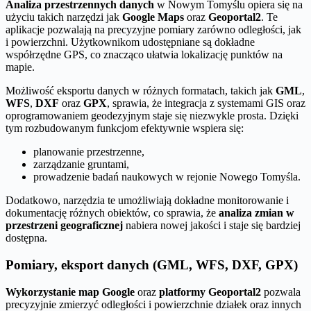
Analiza przestrzennych danych
w Nowym Tomyślu opiera się na
użyciu takich narzędzi jak
Google Maps
oraz
Geoportal2
. Te
aplikacje pozwalają na precyzyjne pomiary zarówno odległości, jak
i powierzchni. Użytkownikom udostępniane są dokładne
współrzędne GPS, co znacząco ułatwia lokalizację punktów na
mapie.
Możliwość eksportu danych w różnych formatach, takich jak
GML
,
WFS
,
DXF
oraz
GPX
, sprawia, że integracja z systemami GIS oraz
oprogramowaniem geodezyjnym staje się niezwykle prosta. Dzięki
tym rozbudowanym funkcjom efektywnie wspiera się:
planowanie przestrzenne,
zarządzanie gruntami,
prowadzenie badań naukowych w rejonie Nowego Tomyśla.
Dodatkowo, narzędzia te umożliwiają dokładne monitorowanie i
dokumentację różnych obiektów, co sprawia, że
analiza zmian w
przestrzeni geograficznej
nabiera nowej jakości i staje się bardziej
dostępna.
Pomiary, eksport danych (GML, WFS, DXF, GPX)
Wykorzystanie map Google
oraz
platformy Geoportal2
pozwala
precyzyjnie zmierzyć odległości i powierzchnie działek oraz innych