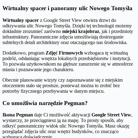
Wirtualny spacer i panoramy ulic Nowego Tomyśla
Wirtualny spacer
z Google Street View otwiera drzwi do
odkrywania ulic Nowego Tomyśla. Dzięki tej technologii możemy
dokładnie zrozumieć zarówno
miejski krajobraz
, jak i przedmioty
infrastruktury. Panoramiczne zdjęcia umożliwiają dostrzeganie
subtelnych detali architektury oraz otaczającego nas środowiska.
Dodatkowo, program
Zdjęć Firmowych
wzbogaca tę wirtualną
podróż, odsłaniając wnętrza lokalnych przedsiębiorstw i instytucji.
To pozwala użytkownikom na głębsze zanurzenie się w atmosferze
miasta i poznawanie jego charakteru.
Obecnie planowanie wizyty czy zapoznawanie się z miejskim
otoczeniem stało się prostsze, ponieważ można to zrobić bez
potrzeby fizycznego przebywania w danym miejscu.
Co umożliwia narzędzie Pegman?
Ikona Pegman
daje Ci możliwość aktywacji
Google Street View
,
wystarczy, że przeciągniesz ją na mapę. To prosty sposób, aby
odkryć panoramiczny widok ulic Nowego Tomyśla. Masz okazję
przeglądać zdjęcia ulic oraz wnętrz budynków, co znacząco
wzbogaca doświadczenie.