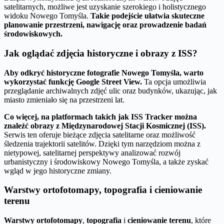
satelitarnych, możliwe jest uzyskanie szerokiego i holistycznego
widoku Nowego Tomyśla.
Takie podejście ułatwia skuteczne
planowanie przestrzeni, nawigację oraz prowadzenie badań
środowiskowych.
Jak oglądać zdjęcia historyczne i obrazy z ISS?
Aby odkryć historyczne fotografie Nowego Tomyśla, warto
wykorzystać funkcję Google Street View.
Ta opcja umożliwia
przeglądanie archiwalnych zdjęć ulic oraz budynków, ukazując, jak
miasto zmieniało się na przestrzeni lat.
Co więcej, na platformach takich jak ISS Tracker można
znaleźć obrazy z Międzynarodowej Stacji Kosmicznej (ISS).
Serwis ten oferuje bieżące zdjęcia satelitarne oraz możliwość
śledzenia trajektorii satelitów. Dzięki tym narzędziom można z
nietypowej, satelitarnej perspektywy analizować rozwój
urbanistyczny i środowiskowy Nowego Tomyśla, a także zyskać
wgląd w jego historyczne zmiany.
Warstwy ortofotomapy, topografia i cieniowanie
terenu
Warstwy ortofotomapy
,
topografia
i
cieniowanie terenu
, które