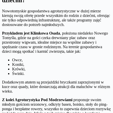
dziećmi?
Nowotomyskie gospodarstwa agroturystyczne w dużej mierze
kierują swoją ofertę przede wszystkim do rodzin z dziećmi, oferując
nie tylko odpowiednią infrastrukturę, ale także programy zajęć
dostosowane do potrzeb najmłodszych.
Przykładem jest Klimkowa Osada
, położona niedaleko Nowego
Tomyśla, gdzie na gości czeka drewniany plac zabaw oraz
przestronny wigwam, idealne miejsce na wspólne zabawy i
spędzanie czasu w gronie rodzinnym. Na terenie gospodarstwa
dzieci mogą spotkać i karmić zwierzęta, takie jak:
Owce,
Koniki,
Krówki,
Świnki.
Dodatkowym atutem są przejażdżki bryczkami zaprzężonymi w
kuce oraz quady, które dostarczają atrakcji dla maluchów w różnym
wieku.
Z kolei Agroturystyka Pod Modrzewiami
proponuje swoim
młodym gościom sezonowy, odkryty basen, boisko, stoły do ping-
ponga i bezpłatne rowery, wszystko to zapewnia dzieciom rozrywkę