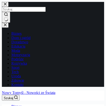
Przejdź
do
treści
Brak
wyników
Biznes
Dom i ogród
Doradztwo
Edukacja
Moda
Motoryzacja
Podróże
Rozrywka
Sport
Tech
Uroda
Zdrowie
Kontakt
Nowy Tomyśl - Nowości ze Świata
Szukaj