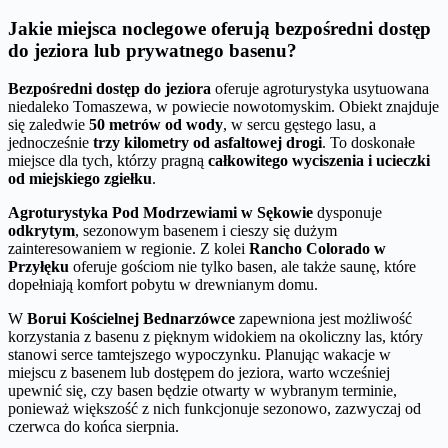
Jakie miejsca noclegowe oferują bezpośredni dostęp
do jeziora lub prywatnego basenu?
Bezpośredni dostęp do jeziora
oferuje agroturystyka usytuowana
niedaleko Tomaszewa, w powiecie nowotomyskim. Obiekt znajduje
się zaledwie
50 metrów od wody
, w sercu gęstego lasu, a
jednocześnie
trzy kilometry od asfaltowej drogi
. To doskonałe
miejsce dla tych, którzy pragną
całkowitego wyciszenia i ucieczki
od miejskiego zgiełku
.
Agroturystyka Pod Modrzewiami w Sękowie
dysponuje
odkrytym
, sezonowym basenem i cieszy się dużym
zainteresowaniem w regionie. Z kolei
Rancho Colorado w
Przyłęku
oferuje gościom nie tylko basen, ale także saunę, które
dopełniają komfort pobytu w drewnianym domu.
W
Borui Kościelnej Bednarzówce
zapewniona jest możliwość
korzystania z basenu z pięknym widokiem na okoliczny las, który
stanowi serce tamtejszego wypoczynku. Planując wakacje w
miejscu z basenem lub dostępem do jeziora, warto wcześniej
upewnić się, czy basen będzie otwarty w wybranym terminie,
ponieważ większość z nich funkcjonuje sezonowo, zazwyczaj od
czerwca do końca sierpnia.