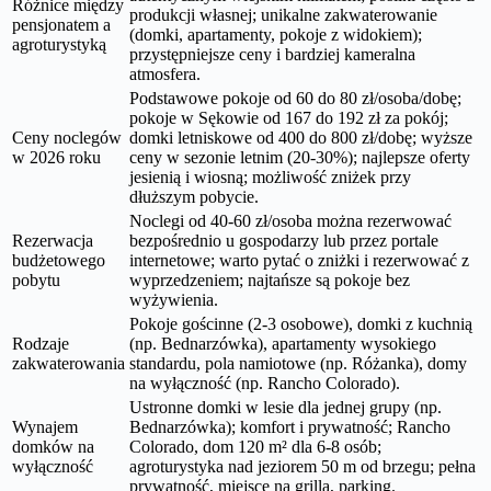
Różnice między
produkcji własnej; unikalne zakwaterowanie
pensjonatem a
(domki, apartamenty, pokoje z widokiem);
agroturystyką
przystępniejsze ceny i bardziej kameralna
atmosfera.
Podstawowe pokoje od 60 do 80 zł/osoba/dobę;
pokoje w Sękowie od 167 do 192 zł za pokój;
Ceny noclegów
domki letniskowe od 400 do 800 zł/dobę; wyższe
w 2026 roku
ceny w sezonie letnim (20-30%); najlepsze oferty
jesienią i wiosną; możliwość zniżek przy
dłuższym pobycie.
Noclegi od 40-60 zł/osoba można rezerwować
Rezerwacja
bezpośrednio u gospodarzy lub przez portale
budżetowego
internetowe; warto pytać o zniżki i rezerwować z
pobytu
wyprzedzeniem; najtańsze są pokoje bez
wyżywienia.
Pokoje gościnne (2-3 osobowe), domki z kuchnią
Rodzaje
(np. Bednarzówka), apartamenty wysokiego
zakwaterowania
standardu, pola namiotowe (np. Różanka), domy
na wyłączność (np. Rancho Colorado).
Ustronne domki w lesie dla jednej grupy (np.
Wynajem
Bednarzówka); komfort i prywatność; Rancho
domków na
Colorado, dom 120 m² dla 6-8 osób;
wyłączność
agroturystyka nad jeziorem 50 m od brzegu; pełna
prywatność, miejsce na grilla, parking.