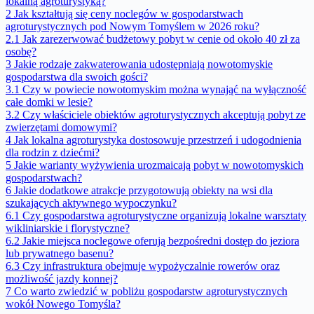
lokalną agroturystyką?
2
Jak kształtują się ceny noclegów w gospodarstwach
agroturystycznych pod Nowym Tomyślem w 2026 roku?
2.1
Jak zarezerwować budżetowy pobyt w cenie od około 40 zł za
osobę?
3
Jakie rodzaje zakwaterowania udostępniają nowotomyskie
gospodarstwa dla swoich gości?
3.1
Czy w powiecie nowotomyskim można wynająć na wyłączność
całe domki w lesie?
3.2
Czy właściciele obiektów agroturystycznych akceptują pobyt ze
zwierzętami domowymi?
4
Jak lokalna agroturystyka dostosowuje przestrzeń i udogodnienia
dla rodzin z dziećmi?
5
Jakie warianty wyżywienia urozmaicają pobyt w nowotomyskich
gospodarstwach?
6
Jakie dodatkowe atrakcje przygotowują obiekty na wsi dla
szukających aktywnego wypoczynku?
6.1
Czy gospodarstwa agroturystyczne organizują lokalne warsztaty
wikliniarskie i florystyczne?
6.2
Jakie miejsca noclegowe oferują bezpośredni dostęp do jeziora
lub prywatnego basenu?
6.3
Czy infrastruktura obejmuje wypożyczalnie rowerów oraz
możliwość jazdy konnej?
7
Co warto zwiedzić w pobliżu gospodarstw agroturystycznych
wokół Nowego Tomyśla?