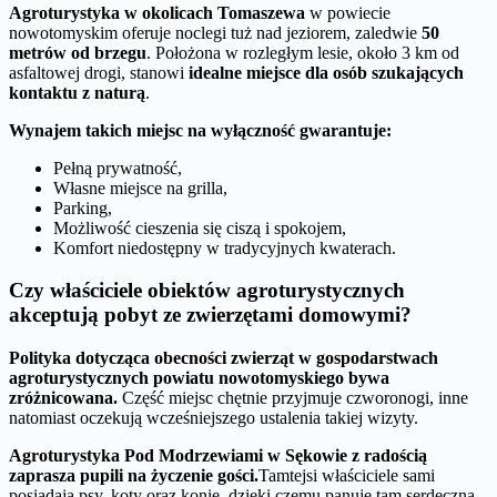
Agroturystyka w okolicach Tomaszewa
w powiecie
nowotomyskim oferuje noclegi tuż nad jeziorem, zaledwie
50
metrów od brzegu
. Położona w rozległym lesie, około 3 km od
asfaltowej drogi, stanowi
idealne miejsce dla osób szukających
kontaktu z naturą
.
Wynajem takich miejsc na wyłączność gwarantuje:
Pełną prywatność,
Własne miejsce na grilla,
Parking,
Możliwość cieszenia się ciszą i spokojem,
Komfort niedostępny w tradycyjnych kwaterach.
Czy właściciele obiektów agroturystycznych
akceptują pobyt ze zwierzętami domowymi?
Polityka dotycząca obecności zwierząt w gospodarstwach
agroturystycznych powiatu nowotomyskiego bywa
zróżnicowana.
Część miejsc chętnie przyjmuje czworonogi, inne
natomiast oczekują wcześniejszego ustalenia takiej wizyty.
Agroturystyka Pod Modrzewiami w Sękowie z radością
zaprasza pupili na życzenie gości.
Tamtejsi właściciele sami
posiadają psy, koty oraz konie, dzięki czemu panuje tam serdeczna