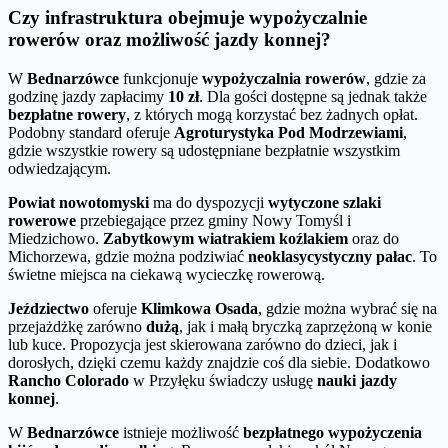
Czy infrastruktura obejmuje wypożyczalnie
rowerów oraz możliwość jazdy konnej?
W
Bednarzówce
funkcjonuje
wypożyczalnia rowerów
, gdzie za
godzinę jazdy zapłacimy
10 zł
. Dla gości dostępne są jednak także
bezpłatne rowery
, z których mogą korzystać bez żadnych opłat.
Podobny standard oferuje
Agroturystyka Pod Modrzewiami
,
gdzie wszystkie rowery są udostępniane bezpłatnie wszystkim
odwiedzającym.
Powiat nowotomyski
ma do dyspozycji
wytyczone szlaki
rowerowe
przebiegające przez gminy Nowy Tomyśl i
Miedzichowo.
Zabytkowym wiatrakiem koźlakiem
oraz do
Michorzewa, gdzie można podziwiać
neoklasycystyczny pałac
. To
świetne miejsca na ciekawą wycieczkę rowerową.
Jeździectwo
oferuje
Klimkowa Osada
, gdzie można wybrać się na
przejażdżkę zarówno
dużą
, jak i małą bryczką zaprzężoną w konie
lub kuce. Propozycja jest skierowana zarówno do dzieci, jak i
dorosłych, dzięki czemu każdy znajdzie coś dla siebie. Dodatkowo
Rancho Colorado
w Przyłęku świadczy usługę
nauki jazdy
konnej
.
W
Bednarzówce
istnieje możliwość
bezpłatnego wypożyczenia