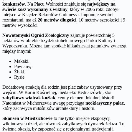
konkursów
. Na Placu Wolności znajduje się
największy na
świecie kosz wykonany z wikliny
, który w 2006 roku zdobył
miejsce w Księdze Rekordów Guinnessa. Imponuje swoimi
rozmiarami, ma aż
20 metrów długości
, 10 metrów szerokości i 9
metrów wysokości.
Nowotomyski Ogród Zoologiczny
zajmuje powierzchnię 5
hektarów w obrębie trzydziestohektarowego Parku Kultury i
Wypoczynku. Można tam spotkać kilkadziesiąt gatunków zwierząt,
między innymi:
Makaki,
Pawiany,
Żbiki,
Rysie.
Dodatkową atrakcją dla rodzin jest plac zabaw usytuowany przy
wejściu. W Borui Kościelnej, niedaleko Bednarzówki, stoi
zabytkowy wiatrak koźlak
, cenny element lokalnej historii.
Natomiast w Michorzewie uwagę przyciąga
neoklasyczny pałac
,
który zachwyca miłośników architektury i historii.
Skansen w Miedzichowie
to nie tylko miejsce ekspozycji
wiklinowych dzieł, ale również zabytkowych dymarek żelaza. To
świetna okazja, by zapoznać się z regionalnymi tradycjami i