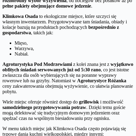
różnorodny wybór wyżywienia
, od noclegów bez posiłków aż po
pełne pakiety obejmujące domowe jedzenie
.
Klimkowa Osada
to ekologiczne miejsce, które szczyci się
własnym inwentarzem. Przygotowywane tam śniadania, obiady i
kolacje bazują na produktach pochodzących
bezpośrednio z
gospodarstwa
, takich jak:
Mięso,
Warzywa,
Nabiał.
Agroturystyka Pod Modrzewiami
z kolei znana jest z
wyjątkowo
obfitych śniadań serwowanych już od 5:30 rano
, co jest istotne
zwłaszcza dla osób wybierających się na poranne wyprawy
rowerowe lub na grzyby. Natomiast w
Agroturystyce Różanka
ceny zakwaterowania obejmują wyżywienie, co ułatwia planowanie
pobytu.
Wiele miejsc oferuje również dostęp do
grillowisk
i możliwość
samodzielnego przygotowywania potraw
. Dzięki temu goście
mogą delektować się tradycyjnym domowym jedzeniem oraz
spędzać czas na wspólnym biesiadowaniu przy ognisku.
W menu takich miejsc jak Klimkowa Osada często pojawiają się
typowe dania kuchni wielkopolskiej, między innymi: