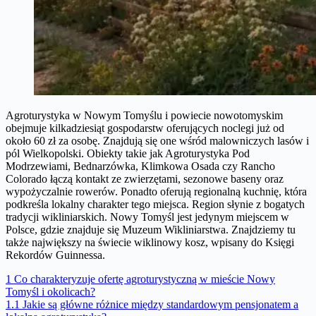
Agroturystyka w Nowym Tomyślu i powiecie nowotomyskim
obejmuje kilkadziesiąt gospodarstw oferujących noclegi już od
około 60 zł za osobę. Znajdują się one wśród malowniczych lasów i
pól Wielkopolski. Obiekty takie jak Agroturystyka Pod
Modrzewiami, Bednarzówka, Klimkowa Osada czy Rancho
Colorado łączą kontakt ze zwierzętami, sezonowe baseny oraz
wypożyczalnie rowerów. Ponadto oferują regionalną kuchnię, która
podkreśla lokalny charakter tego miejsca. Region słynie z bogatych
tradycji wikliniarskich. Nowy Tomyśl jest jedynym miejscem w
Polsce, gdzie znajduje się Muzeum Wikliniarstwa. Znajdziemy tu
także największy na świecie wiklinowy kosz, wpisany do Księgi
Rekordów Guinnessa.
1
Co charakteryzuje ofertę agroturystyczną w mieście Nowy
Tomyśl i okolicach?
1.1
Jakie są główne różnice między standardowym pensjonatem a