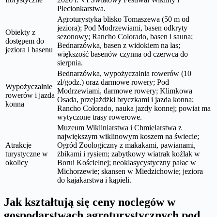
Plecionkarstwa.
Agroturystyka blisko Tomaszewa (50 m od
jeziora); Pod Modrzewiami, basen odkryty
Obiekty z
sezonowy; Rancho Colorado, basen i sauna;
dostępem do
Bednarzówka, basen z widokiem na las;
jeziora i basenu
większość basenów czynna od czerwca do
sierpnia.
Bednarzówka, wypożyczalnia rowerów (10
zł/godz.) oraz darmowe rowery; Pod
Wypożyczalnie
Modrzewiami, darmowe rowery; Klimkowa
rowerów i jazda
Osada, przejażdżki bryczkami i jazda konna;
konna
Rancho Colorado, nauka jazdy konnej; powiat ma
wytyczone trasy rowerowe.
Muzeum Wikliniarstwa i Chmielarstwa z
największym wiklinowym koszem na świecie;
Atrakcje
Ogród Zoologiczny z makakami, pawianami,
turystyczne w
żbikami i rysiem; zabytkowy wiatrak koźlak w
okolicy
Borui Kościelnej; neoklasycystyczny pałac w
Michorzewie; skansen w Miedzichowie; jeziora
do kajakarstwa i kąpieli.
Jak kształtują się ceny noclegów w
gospodarstwach agroturystycznych pod