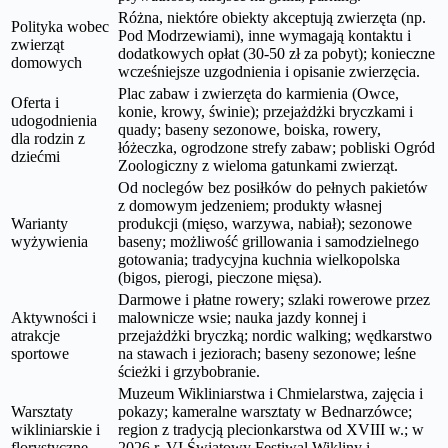
Różna, niektóre obiekty akceptują zwierzęta (np.
Polityka wobec
Pod Modrzewiami), inne wymagają kontaktu i
zwierząt
dodatkowych opłat (30-50 zł za pobyt); konieczne
domowych
wcześniejsze uzgodnienia i opisanie zwierzęcia.
Plac zabaw i zwierzęta do karmienia (Owce,
Oferta i
konie, krowy, świnie); przejażdżki bryczkami i
udogodnienia
quady; baseny sezonowe, boiska, rowery,
dla rodzin z
łóżeczka, ogrodzone strefy zabaw; pobliski Ogród
dziećmi
Zoologiczny z wieloma gatunkami zwierząt.
Od noclegów bez posiłków do pełnych pakietów
z domowym jedzeniem; produkty własnej
Warianty
produkcji (mięso, warzywa, nabiał); sezonowe
wyżywienia
baseny; możliwość grillowania i samodzielnego
gotowania; tradycyjna kuchnia wielkopolska
(bigos, pierogi, pieczone mięsa).
Darmowe i płatne rowery; szlaki rowerowe przez
Aktywności i
malownicze wsie; nauka jazdy konnej i
atrakcje
przejażdżki bryczką; nordic walking; wędkarstwo
sportowe
na stawach i jeziorach; baseny sezonowe; leśne
ścieżki i grzybobranie.
Muzeum Wikliniarstwa i Chmielarstwa, zajęcia i
Warsztaty
pokazy; kameralne warsztaty w Bednarzówce;
wikliniarskie i
region z tradycją plecionkarstwa od XVIII w.; w
florystyczne
2026 r. VI Światowy Festiwal Wikliny i