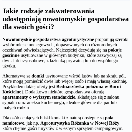
Jakie rodzaje zakwaterowania
udostępniają nowotomyskie gospodarstwa
dla swoich gości?
Nowotomyskie gospodarstwa agroturystyczne
proponują szeroki
wybór miejsc noclegowych, dopasowanych do różnorodnych
oczekiwań odwiedzających. Najczęściej decydują się na
pokoje
gościnne
usytuowane w głównym budynku, które zazwyczaj są
dwu- lub trzyosobowe, z łazienką prywatną lub do wspólnego
użytku.
Alternatywą są
domki
usytuowane wśród lasów lub na skraju pól,
które mogą pomieścić dwie lub więcej osób i mają własną kuchnię.
Przykładem takiej oferty jest
Bednarzówka położona w Borui
Kościelnej
. Dodatkowo niektóre gospodarstwa oferują
apartamenty o wyższym standardzie
, składające się z salonu,
sypialni oraz aneksu kuchennego, idealne głównie dla par lub
małych rodzin.
Dla osób ceniących bliski kontakt z naturą dostępne są
pola
namiotowe
, jak np.
Agroturystyka Różanka w Nowej Róży
,
która chętnie gości turystów z własnym sprzętem campingowym.