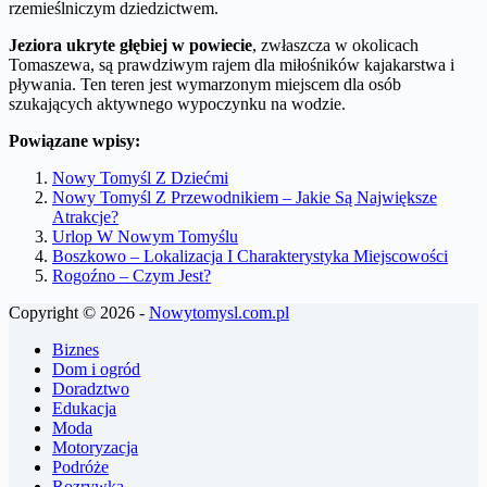
rzemieślniczym dziedzictwem.
Jeziora ukryte głębiej w powiecie
, zwłaszcza w okolicach
Tomaszewa, są prawdziwym rajem dla miłośników kajakarstwa i
pływania. Ten teren jest wymarzonym miejscem dla osób
szukających aktywnego wypoczynku na wodzie.
Powiązane wpisy:
Nowy Tomyśl Z Dziećmi
Nowy Tomyśl Z Przewodnikiem – Jakie Są Największe
Atrakcje?
Urlop W Nowym Tomyślu
Boszkowo – Lokalizacja I Charakterystyka Miejscowości
Rogoźno – Czym Jest?
Copyright © 2026 -
Nowytomysl.com.pl
Biznes
Dom i ogród
Doradztwo
Edukacja
Moda
Motoryzacja
Podróże
Rozrywka