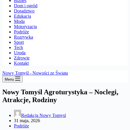
Biznes
Dom i ogród
Doradztwo
Edukacja
Moda
Motoryzacja
Podróże
Rozrywka
Sport
Tech
Uroda
Zdrowie
Kontakt
Nowy Tomyśl - Nowości ze Świata
Menu
Nowy Tomyśl Agroturystyka – Noclegi,
Atrakcje, Rodziny
Redakcja Nowy Tomysl
31 maja, 2026
Podróże