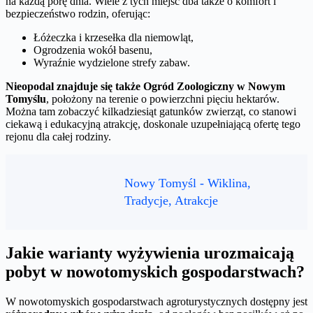
na każdą porę dnia. Wiele z tych miejsc dba także o komfort i
bezpieczeństwo rodzin, oferując:
Łóżeczka i krzesełka dla niemowląt,
Ogrodzenia wokół basenu,
Wyraźnie wydzielone strefy zabaw.
Nieopodal znajduje się także Ogród Zoologiczny w Nowym
Tomyślu
, położony na terenie o powierzchni pięciu hektarów.
Można tam zobaczyć kilkadziesiąt gatunków zwierząt, co stanowi
ciekawą i edukacyjną atrakcję, doskonale uzupełniającą ofertę tego
rejonu dla całej rodziny.
Nowy Tomyśl - Wiklina,
Tradycje, Atrakcje
Jakie warianty wyżywienia urozmaicają
pobyt w nowotomyskich gospodarstwach?
W nowotomyskich gospodarstwach agroturystycznych dostępny jest