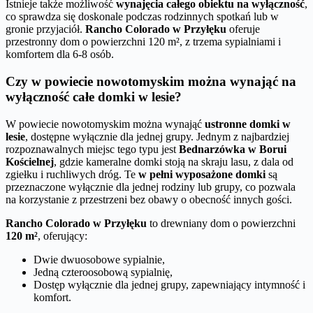
Istnieje także możliwość
wynajęcia całego obiektu na wyłączność
,
co sprawdza się doskonale podczas rodzinnych spotkań lub w
gronie przyjaciół.
Rancho Colorado w Przyłęku
oferuje
przestronny dom o powierzchni 120 m², z trzema sypialniami i
komfortem dla 6-8 osób.
Czy w powiecie nowotomyskim można wynająć na
wyłączność całe domki w lesie?
W powiecie nowotomyskim można wynająć
ustronne domki w
lesie
, dostępne wyłącznie dla jednej grupy. Jednym z najbardziej
rozpoznawalnych miejsc tego typu jest
Bednarzówka w Borui
Kościelnej
, gdzie kameralne domki stoją na skraju lasu, z dala od
zgiełku i ruchliwych dróg. Te
w pełni wyposażone domki
są
przeznaczone wyłącznie dla jednej rodziny lub grupy, co pozwala
na korzystanie z przestrzeni bez obawy o obecność innych gości.
Rancho Colorado w Przyłęku
to drewniany dom o powierzchni
120 m²
, oferujący:
Dwie dwuosobowe sypialnie,
Jedną czteroosobową sypialnię,
Dostęp wyłącznie dla jednej grupy, zapewniający intymność i
komfort.