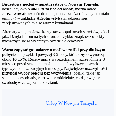
Budżetowy nocleg w agroturystyce w Nowym Tomyślu
,
kosztujący około
40-60 zł za noc od osoby
, można łatwo
zarezerwować bezpośrednio u gospodarza. Na oficjalnym portalu
gminy () w zakładce
Agroturystyka
znajdziesz spis
zarejestrowanych miejsc wraz z kontaktami.
Alternatywnie, możesz skorzystać z popularnych serwisów, takich
jak:. Dzięki filtrom na tych stronach szybko znajdziesz obiekty
mieszczące się w wybranym przedziale cenowym.
Warto zapytać gospodarzy o możliwe zniżki przy dłuższym
pobycie
, na przykład powyżej 3-5 nocy, które często wynoszą
około
10-15%
. Rezerwując z wyprzedzeniem, szczególnie 2-3
miesiące przed sezonem, można uniknąć wyższych stawek
typowych dla wakacyjnych miesięcy.
Największe oszczędności
przynosi wybór pokoju bez wyżywienia
, posiłki, takie jak
śniadania czy obiady, zamawiasz oddzielnie, co daje większą
swobodę w zarządzaniu kosztami.
Urlop W Nowym Tomyślu