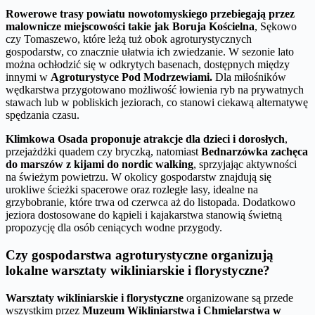
Rowerowe trasy powiatu nowotomyskiego przebiegają przez
malownicze miejscowości takie jak Boruja Kościelna
, Sękowo
czy Tomaszewo, które leżą tuż obok agroturystycznych
gospodarstw, co znacznie ułatwia ich zwiedzanie. W sezonie lato
można ochłodzić się w odkrytych basenach, dostępnych między
innymi w
Agroturystyce Pod Modrzewiami.
Dla miłośników
wędkarstwa przygotowano możliwość łowienia ryb na prywatnych
stawach lub w pobliskich jeziorach, co stanowi ciekawą alternatywę
spędzania czasu.
Klimkowa Osada proponuje atrakcje dla dzieci i dorosłych
,
przejażdżki quadem czy bryczką, natomiast
Bednarzówka zachęca
do marszów z kijami do nordic walking
, sprzyjając aktywności
na świeżym powietrzu. W okolicy gospodarstw znajdują się
urokliwe ścieżki spacerowe oraz rozległe lasy, idealne na
grzybobranie, które trwa od czerwca aż do listopada. Dodatkowo
jeziora dostosowane do kąpieli i kajakarstwa stanowią świetną
propozycję dla osób ceniących wodne przygody.
Czy gospodarstwa agroturystyczne organizują
lokalne warsztaty wikliniarskie i florystyczne?
Warsztaty wikliniarskie i florystyczne
organizowane są przede
wszystkim przez
Muzeum Wikliniarstwa i Chmielarstwa w