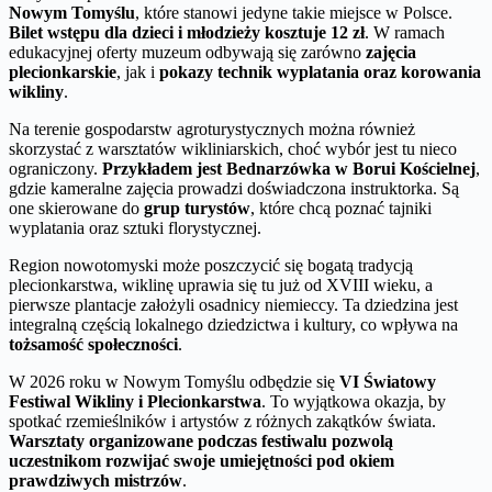
Nowym Tomyślu
, które stanowi jedyne takie miejsce w Polsce.
Bilet wstępu dla dzieci i młodzieży kosztuje 12 zł
. W ramach
edukacyjnej oferty muzeum odbywają się zarówno
zajęcia
plecionkarskie
, jak i
pokazy technik wyplatania oraz korowania
wikliny
.
Na terenie gospodarstw agroturystycznych można również
skorzystać z warsztatów wikliniarskich, choć wybór jest tu nieco
ograniczony.
Przykładem jest Bednarzówka w Borui Kościelnej
,
gdzie kameralne zajęcia prowadzi doświadczona instruktorka. Są
one skierowane do
grup turystów
, które chcą poznać tajniki
wyplatania oraz sztuki florystycznej.
Region nowotomyski może poszczycić się bogatą tradycją
plecionkarstwa, wiklinę uprawia się tu już od XVIII wieku, a
pierwsze plantacje założyli osadnicy niemieccy. Ta dziedzina jest
integralną częścią lokalnego dziedzictwa i kultury, co wpływa na
tożsamość społeczności
.
W 2026 roku w Nowym Tomyślu odbędzie się
VI Światowy
Festiwal Wikliny i Plecionkarstwa
. To wyjątkowa okazja, by
spotkać rzemieślników i artystów z różnych zakątków świata.
Warsztaty organizowane podczas festiwalu pozwolą
uczestnikom rozwijać swoje umiejętności pod okiem
prawdziwych mistrzów
.