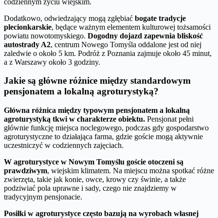
codziennym życiu wiejskim.
Dodatkowo, odwiedzający mogą zgłębiać
bogate tradycje
plecionkarskie
, będące ważnym elementem kulturowej tożsamości
powiatu nowotomyskiego.
Dogodny dojazd zapewnia bliskość
autostrady A2
, centrum Nowego Tomyśla oddalone jest od niej
zaledwie o około 5 km. Podróż z Poznania zajmuje około 45 minut,
a z Warszawy około 3 godziny.
Jakie są główne różnice między standardowym
pensjonatem a lokalną agroturystyką?
Główna różnica między typowym pensjonatem a lokalną
agroturystyką tkwi w charakterze obiektu.
Pensjonat pełni
głównie funkcję miejsca noclegowego, podczas gdy gospodarstwo
agroturystyczne to działająca farma, gdzie goście mogą aktywnie
uczestniczyć w codziennych zajęciach.
W agroturystyce w Nowym Tomyślu goście otoczeni są
prawdziwym
, wiejskim klimatem. Na miejscu można spotkać różne
zwierzęta, takie jak konie, owce, krowy czy świnie, a także
podziwiać pola uprawne i sady, czego nie znajdziemy w
tradycyjnym pensjonacie.
Posiłki w agroturystyce często bazują na wyrobach własnej