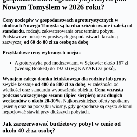
Nowym Tomyślem w 2026 roku?
Ceny noclegów w gospodarstwach agroturystycznych w
okolicach Nowego Tomyśla są bardzo zróżnicowane i zależą od
standardu
, rodzaju zakwaterowania oraz terminu pobytu.
Podstawowe pokoje w prostszych gospodarstwach kosztują
zazwyczaj
od 60 do 80 zł za osobę za dobę
Przykładowe ceny wybranych miejsc:
Agroturystyka pod modrzewiami w Sękowie: około 167 zł
(według Booked) do 192 zł (wg KAYAK) za pokój,
Wynajem całego domku letniskowego dla rodziny lub grupy
zwykle kosztuje
od 400 do 800 zł za dobę
, w zależności od
wielkości oraz standardu wyposażenia obiektu.
Cena wzrasta
podczas wakacyjnego sezonu (lipiec-sierpień) oraz długich
weekendów o około 20-30%.
Najkorzystniejsze oferty spotkamy
jesienią oraz na początku wiosny, gdy gospodarze są często skłonni
negocjować stawki przy dłuższych pobytach.
Jak zarezerwować budżetowy pobyt w cenie od
około 40 zł za osobę?