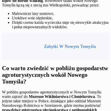
kijów do nordic walking
. Rowerowe szlaki wokół Nowego
Tomyśla łączą się z siecią tras Wielkopolski, prowadząc przez:
Malownicze lasy sosnowe,
Urokliwe wsie olęderskie,
Dzięki czemu każda wycieczka staje się niezwykle atrakcyjna
i pełna niepowtarzalnych widoków.
Zabytki W Nowym Tomyślu
Co warto zwiedzić w pobliżu gospodarstw
agroturystycznych wokół Nowego
Tomyśla?
W pobliżu gospodarstw agroturystycznych w Nowym Tomyślu
warto zajrzeć do
Muzeum Wikliniarstwa i Chmielarstwa
. To
jedyne takie miejsce w Polsce, działające jako oddział Muzeum
Narodowego Rolnictwa w Szreniawie, gdzie można podziwiać
prawdziwe mistrzostwo plecionkarstwa z ogólnopolskich