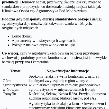
produkcji.
Domowy nabiał, przetwory, świeże jaja czy mięso to
standardowe propozycje, co doskonale ilustrują miejsca takie jak
Klimkowa Osada czy Agroturystyka Pod Modrzewiami.
Podczas gdy pensjonaty oferują standardowe pokoje i usługi
,
agroturystyka daje możliwość zakwaterowania w różnych,
oryginalnych miejscach.
Leśne domki,
Apartamenty w historycznych zagrodach,
Pokoje z malowniczym widokiem na łąki.
Co więcej
, ceny w agroturystykach bywają bardziej przystępne,
zachowując podobny poziom komfortu, a atmosfera jest tam zwykle
bardziej przyjazna i kameralna.
Temat
Najważniejsze informacje
Spokojny relaks na wsi z kontaktem z naturą i
Oferta
lokalnymi zwyczajami; region znany z
agroturystyczna
wikliniarstwa i uprawy chmielu; gospodarstwa
w Nowym
agroturystyczne w miejscowościach Boruja
Tomyślu
Kościelna, Sęków, Nowa Róża, Przyłęk; domowa
kuchnia regionalna; bliskość lasów, pól i A2.
Agroturystyka to działająca farma z inwentarzem i
autentycznym wiejskim klimatem; posiłki często z