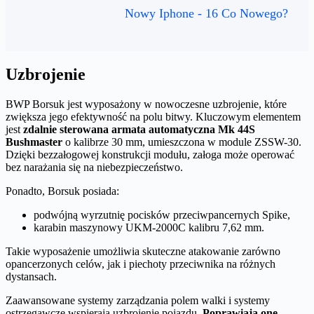
Nowy Iphone - 16 Co Nowego?
Uzbrojenie
BWP Borsuk jest wyposażony w nowoczesne uzbrojenie, które
zwiększa jego efektywność na polu bitwy. Kluczowym elementem
jest
zdalnie sterowana armata automatyczna Mk 44S
Bushmaster
o kalibrze 30 mm, umieszczona w module ZSSW-30.
Dzięki bezzałogowej konstrukcji modułu, załoga może operować
bez narażania się na niebezpieczeństwo.
Ponadto, Borsuk posiada:
podwójną wyrzutnię pocisków przeciwpancernych Spike,
karabin maszynowy UKM-2000C kalibru 7,62 mm.
Takie wyposażenie umożliwia skuteczne atakowanie zarówno
opancerzonych celów, jak i piechoty przeciwnika na różnych
dystansach.
Zaawansowane systemy zarządzania polem walki i systemy
ostrzegawcze wspierają uzbrojenie pojazdu.
Poprawiają one