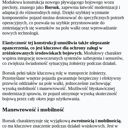
Modułowa konstrukcja nowego pływającego bojowego wozu
piechoty, znanego jako
Borsuk
, zapewnia łatwość modernizacji i
adaptacji do różnorodnych misji. Dzięki szybkiej wymianie
komponentów pojazd można dostosować do specyficznych potrzeb
operacyjnych, co pozwala na szybkie przystosowanie do
zmieniających się warunków na polu walki oraz wprowadzanie
nowych technologii.
Elastyczność tej konstrukcji umożliwia także ulepszanie
opancerzenia, co jest kluczowe dla ochrony załogi w
zróżnicowanych środowiskach bojowych.
Modułowy charakter
wspiera integrację nowoczesnych systemów uzbrojenia i sensorów,
co zwiększa świadomość sytuacyjną żołnierzy podczas działań.
Borsuk pełni także kluczową rolę w transporcie żołnierzy.
Przemyślane wnętrze pojazdu gwarantuje bezpieczny i efektywny
przewóz oddziałów na pole walki, jednocześnie zachowując
wysoką mobilność i manewrowość. Możliwość błyskawicznej
modernizacji sprawia, że pojazd utrzymuje wysoką skuteczność
bojową przez cały okres jego użytkowania.
Manewrowość i mobilność
Borsuk charakteryzuje się wyjątkową
zwrotnością i mobilnością
,
co ma kluczowe znaczenie podczas działań wojskowych. Jest w