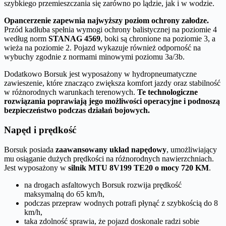
szybkiego przemieszczania się zarówno po lądzie, jak i w wodzie.
Opancerzenie zapewnia najwyższy poziom ochrony załodze.
Przód kadłuba spełnia wymogi ochrony balistycznej na poziomie 4
według norm
STANAG 4569
, boki są chronione na poziomie 3, a
wieża na poziomie 2. Pojazd wykazuje również odporność na
wybuchy zgodnie z normami minowymi poziomu 3a/3b.
Dodatkowo Borsuk jest wyposażony w hydropneumatyczne
zawieszenie, które znacząco zwiększa komfort jazdy oraz stabilność
w różnorodnych warunkach terenowych.
Te technologiczne
rozwiązania poprawiają jego możliwości operacyjne i podnoszą
bezpieczeństwo podczas działań bojowych.
Napęd i prędkość
Borsuk posiada
zaawansowany układ napędowy
, umożliwiający
mu osiąganie dużych prędkości na różnorodnych nawierzchniach.
Jest wyposażony w
silnik MTU 8V199 TE20 o mocy 720 KM
.
na drogach asfaltowych Borsuk rozwija prędkość
maksymalną do 65 km/h,
podczas przepraw wodnych potrafi płynąć z szybkością do 8
km/h,
taka zdolność sprawia, że pojazd doskonale radzi sobie