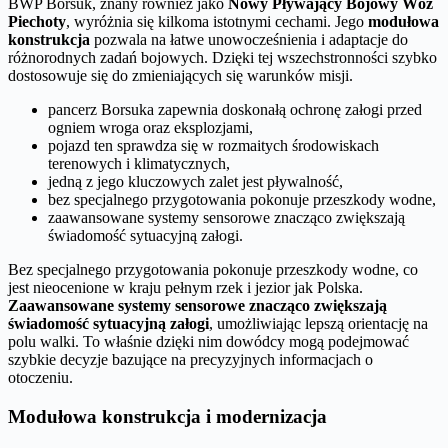
BWP Borsuk, znany również jako
Nowy Pływający Bojowy Wóz
Piechoty
, wyróżnia się kilkoma istotnymi cechami. Jego
modułowa
konstrukcja
pozwala na łatwe unowocześnienia i adaptacje do
różnorodnych zadań bojowych. Dzięki tej wszechstronności szybko
dostosowuje się do zmieniających się warunków misji.
pancerz Borsuka zapewnia doskonałą ochronę załogi przed
ogniem wroga oraz eksplozjami,
pojazd ten sprawdza się w rozmaitych środowiskach
terenowych i klimatycznych,
jedną z jego kluczowych zalet jest pływalność,
bez specjalnego przygotowania pokonuje przeszkody wodne,
zaawansowane systemy sensorowe znacząco zwiększają
świadomość sytuacyjną załogi.
Bez specjalnego przygotowania pokonuje przeszkody wodne, co
jest nieocenione w kraju pełnym rzek i jezior jak Polska.
Zaawansowane systemy sensorowe znacząco zwiększają
świadomość sytuacyjną załogi
, umożliwiając lepszą orientację na
polu walki. To właśnie dzięki nim dowódcy mogą podejmować
szybkie decyzje bazujące na precyzyjnych informacjach o
otoczeniu.
Modułowa konstrukcja i modernizacja