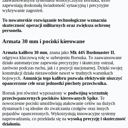
zaawansowanymi systemami sensorycznymi Borsuka, które
zapewniają doskonałą świadomość sytuacyjną i precyzyjne
wykrywanie zagrożeń.
To nowatorskie rozwiązanie technologiczne wzmacnia
skuteczność operacji militarnych oraz zwiększa ochronę
personelu.
Armata 30 mm i pociski kierowane
Armata kalibru 30 mm
, znana jako
Mk 44S Bushmaster II
,
odgrywa kluczową rolę w uzbrojeniu Borsuka. To zaawansowane
działo automatyczne zapewnia precyzyjny i skuteczny ostrzał,
zarówno podczas ruchu, jak i z pozycji stacjonarnej. Dzięki swojej
konstrukcji działa niezawodnie nawet w trudnych warunkach
bojowych.
Amunicja tego kalibru pozwala efektywnie niszczyć
opancerzone cele oraz jednostki piechoty przeciwnika.
Borsuk jest również wyposażony w
podwójną wyrzutnię
przeciwpancernych pocisków kierowanych Spike
. Te
nowoczesne pociski umożliwiają atakowanie celów na dużych
dystansach i są idealne do zwalczania czołgów oraz innych
pojazdów opancerzonych. Wykorzystują innowacyjne systemy
naprowadzania, co przekłada się na
wysoką precyzję i skuteczność
działania.