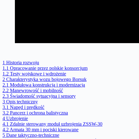
1
Historia rozwoju
1.1
Opracowanie przez polskie konsorcjum
1.2
Testy wojskowe i wdrożenie
2
Charakterystyka wozu bojowego Borsuk
2.1
Modułowa konstrukcja i modernizacja
2.2
Manewrowość i mobilność
2.3
Świadomość sytuacyjna i sensory
3
Opis techniczny
3.1
Napęd i prędkość
3.2
Pancerz i ochrona balistyczna
4
Uzbrojenie
4.1
Zdalnie sterowany moduł uzbrojenia ZSSW-30
4.2
Armata 30 mm i pociski kierowane
5
Dane taktyczno-techniczne