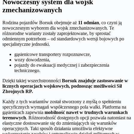
Nowoczesny system dla wojsk
zmechanizowanych
Rodzina pojazdów Borsuk obejmuje aż
11 odmian
, co czyni ją
nowoczesnym wyborem dla wojsk zmechanizowanych. Te
różnorodne warianty zostały zaprojektowane, by sprostać
odmiennym potrzebom – od standardowych wersji bojowych po
specjalistyczne jednostki.
gąsienicowe transportery rozpoznawcze,
wozy dowodzenia,
pojazdy do ewakuacji medycznej i zabezpieczenia
technicznego.
Dzięki takiej wszechstronności
Borsuk znajduje zastosowanie w
licznych operacjach wojskowych, podnosząc możliwości Sił
Zbrojnych RP.
Każdy z tych wariantów został stworzony z myślą o spełnieniu
specyficznych wymagań współczesnego pola walki. Platforma na
gąsienicach zapewnia
mobilność nawet w trudnych warunkach
terenowych
. Różnorodność dostępnych opcji pozwala natomiast na
elastyczne dostosowanie się do zmieniających się warunków
operacyjnych. Taki sposób działania umożliwia efektywne
wykorzystanie zasobów i optymalizację działań militarnych w