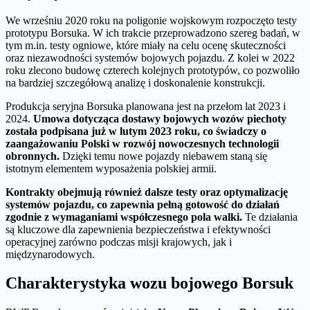
We wrześniu 2020 roku na poligonie wojskowym rozpoczęto testy
prototypu Borsuka. W ich trakcie przeprowadzono szereg badań, w
tym m.in. testy ogniowe, które miały na celu ocenę skuteczności
oraz niezawodności systemów bojowych pojazdu. Z kolei w 2022
roku zlecono budowę czterech kolejnych prototypów, co pozwoliło
na bardziej szczegółową analizę i doskonalenie konstrukcji.
Produkcja seryjna Borsuka planowana jest na przełom lat 2023 i
2024.
Umowa dotycząca dostawy bojowych wozów piechoty
została podpisana już w lutym 2023 roku, co świadczy o
zaangażowaniu Polski w rozwój nowoczesnych technologii
obronnych.
Dzięki temu nowe pojazdy niebawem staną się
istotnym elementem wyposażenia polskiej armii.
Kontrakty obejmują również dalsze testy oraz optymalizację
systemów pojazdu, co zapewnia pełną gotowość do działań
zgodnie z wymaganiami współczesnego pola walki.
Te działania
są kluczowe dla zapewnienia bezpieczeństwa i efektywności
operacyjnej zarówno podczas misji krajowych, jak i
międzynarodowych.
Charakterystyka wozu bojowego Borsuk