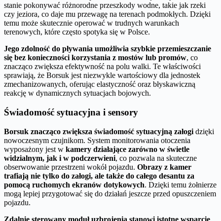
stanie pokonywać różnorodne przeszkody wodne, takie jak rzeki
czy jeziora, co daje mu przewagę na terenach podmokłych. Dzięki
temu może skutecznie operować w trudnych warunkach
terenowych, które często spotyka się w Polsce.
Jego zdolność do pływania umożliwia szybkie przemieszczanie
się bez konieczności korzystania z mostów lub promów
, co
znacząco zwiększa efektywność na polu walki. Te właściwości
sprawiają, że Borsuk jest niezwykle wartościowy dla jednostek
zmechanizowanych, oferując elastyczność oraz błyskawiczną
reakcję w dynamicznych sytuacjach bojowych.
Świadomość sytuacyjna i sensory
Borsuk znacząco zwiększa świadomość sytuacyjną załogi
dzięki
nowoczesnym czujnikom. System monitorowania otoczenia
wyposażony jest w
kamery działające zarówno w świetle
widzialnym, jak i w podczerwieni
, co pozwala na skuteczne
obserwowanie przestrzeni wokół pojazdu.
Obrazy z kamer
trafiają nie tylko do załogi, ale także do całego desantu za
pomocą ruchomych ekranów dotykowych
. Dzięki temu żołnierze
mogą lepiej przygotować się do działań jeszcze przed opuszczeniem
pojazdu.
Zdalnie sterowany moduł uzbrojenia stanowi istotne wsparcie