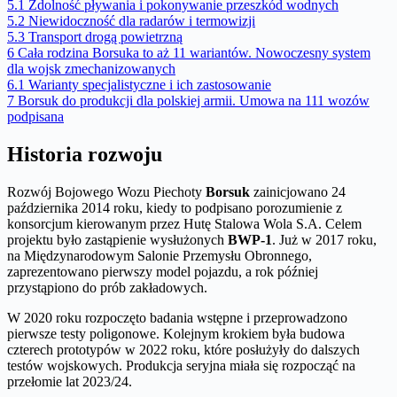
5.1
Zdolność pływania i pokonywanie przeszkód wodnych
5.2
Niewidoczność dla radarów i termowizji
5.3
Transport drogą powietrzną
6
Cała rodzina Borsuka to aż 11 wariantów. Nowoczesny system
dla wojsk zmechanizowanych
6.1
Warianty specjalistyczne i ich zastosowanie
7
Borsuk do produkcji dla polskiej armii. Umowa na 111 wozów
podpisana
Historia rozwoju
Rozwój Bojowego Wozu Piechoty
Borsuk
zainicjowano 24
października 2014 roku, kiedy to podpisano porozumienie z
konsorcjum kierowanym przez Hutę Stalowa Wola S.A. Celem
projektu było zastąpienie wysłużonych
BWP-1
. Już w 2017 roku,
na Międzynarodowym Salonie Przemysłu Obronnego,
zaprezentowano pierwszy model pojazdu, a rok później
przystąpiono do prób zakładowych.
W 2020 roku rozpoczęto badania wstępne i przeprowadzono
pierwsze testy poligonowe. Kolejnym krokiem była budowa
czterech prototypów w 2022 roku, które posłużyły do dalszych
testów wojskowych. Produkcja seryjna miała się rozpocząć na
przełomie lat 2023/24.