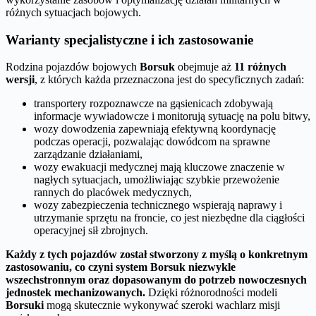
różnych sytuacjach bojowych.
Warianty specjalistyczne i ich zastosowanie
Rodzina pojazdów bojowych
Borsuk
obejmuje aż
11 różnych
wersji
, z których każda przeznaczona jest do specyficznych zadań:
transportery rozpoznawcze na gąsienicach zdobywają
informacje wywiadowcze i monitorują sytuację na polu bitwy,
wozy dowodzenia zapewniają efektywną koordynację
podczas operacji, pozwalając dowódcom na sprawne
zarządzanie działaniami,
wozy ewakuacji medycznej mają kluczowe znaczenie w
nagłych sytuacjach, umożliwiając szybkie przewożenie
rannych do placówek medycznych,
wozy zabezpieczenia technicznego wspierają naprawy i
utrzymanie sprzętu na froncie, co jest niezbędne dla ciągłości
operacyjnej sił zbrojnych.
Każdy z tych pojazdów został stworzony z myślą o konkretnym
zastosowaniu, co czyni system Borsuk niezwykle
wszechstronnym oraz dopasowanym do potrzeb nowoczesnych
jednostek mechanizowanych.
Dzięki różnorodności modeli
Borsuki
mogą skutecznie wykonywać szeroki wachlarz misji