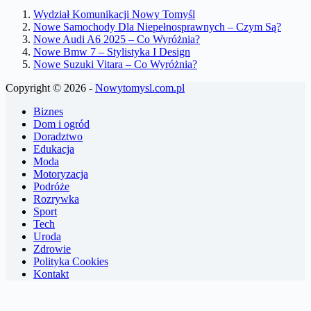
Wydział Komunikacji Nowy Tomyśl
Nowe Samochody Dla Niepełnosprawnych – Czym Są?
Nowe Audi A6 2025 – Co Wyróżnia?
Nowe Bmw 7 – Stylistyka I Design
Nowe Suzuki Vitara – Co Wyróżnia?
Copyright © 2026 -
Nowytomysl.com.pl
Biznes
Dom i ogród
Doradztwo
Edukacja
Moda
Motoryzacja
Podróże
Rozrywka
Sport
Tech
Uroda
Zdrowie
Polityka Cookies
Kontakt