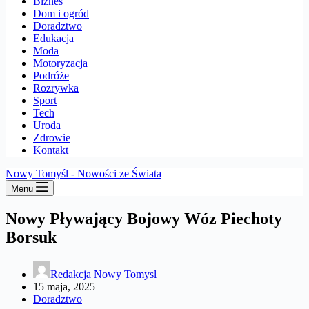
Biznes
Dom i ogród
Doradztwo
Edukacja
Moda
Motoryzacja
Podróże
Rozrywka
Sport
Tech
Uroda
Zdrowie
Kontakt
Nowy Tomyśl - Nowości ze Świata
Menu
Nowy Pływający Bojowy Wóz Piechoty
Borsuk
Redakcja Nowy Tomysl
15 maja, 2025
Doradztwo