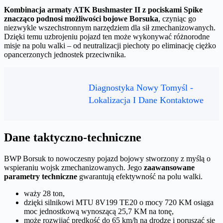
Kombinacja armaty ATK Bushmaster II z pociskami Spike
znacząco podnosi możliwości bojowe Borsuka
, czyniąc go
niezwykle wszechstronnym narzędziem dla sił zmechanizowanych.
Dzięki temu uzbrojeniu pojazd ten może wykonywać różnorodne
misje na polu walki – od neutralizacji piechoty po eliminację ciężko
opancerzonych jednostek przeciwnika.
Diagnostyka Nowy Tomyśl -
Lokalizacja I Dane Kontaktowe
Dane taktyczno-techniczne
BWP Borsuk to nowoczesny pojazd bojowy stworzony z myślą o
wspieraniu wojsk zmechanizowanych. Jego
zaawansowane
parametry techniczne
gwarantują efektywność na polu walki.
waży 28 ton,
dzięki silnikowi MTU 8V199 TE20 o mocy 720 KM osiąga
moc jednostkową wynoszącą 25,7 KM na tonę,
może rozwijać prędkość do 65 km/h na drodze i poruszać się