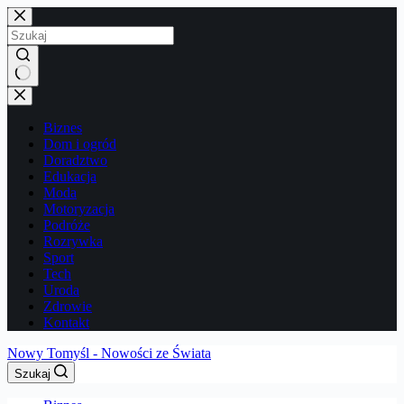
Przejdź
do
treści
Brak
wyników
Biznes
Dom i ogród
Doradztwo
Edukacja
Moda
Motoryzacja
Podróże
Rozrywka
Sport
Tech
Uroda
Zdrowie
Kontakt
Nowy Tomyśl - Nowości ze Świata
Szukaj