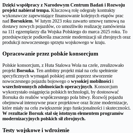
Dzięki współpracy z Narodowym Centrum Badań i Rozwoju
projekt nabierał tempa.
Kluczową rolę odegrały kontrakty
wykonawcze zapewniające finansowanie kolejnych etapów prac
nad
Borsukiem
. W lutym 2023 roku zawarto umowę ramową na
dostawy nowych pojazdów, co umożliwiło realizację zamówienia
na 111 egzemplarzy dla Wojska Polskiego do marca 2025 roku. To
przedsięwzięcie podkreśla znaczenie modernizacji sił zbrojnych oraz
produkcji nowoczesnego sprzętu wojskowego w kraju.
Opracowanie przez polskie konsorcjum
Polskie konsorcjum, z Huta Stalowa Wola na czele, zrealizowało
projekt
Borsuka
. Ten ambitny projekt miał na celu spełnienie
specyficznych wymagań polskiej armii poprzez stworzenie
nowoczesnego pojazdu bojowego o
wysokiej mobilności
i
wszechstronnych zdolnościach operacyjnych
. Konsorcjum
wykorzystało osiągnięcia polskich technologii, by dostosować
Borsuka do realiów współczesnego pola bitwy. Rozwój pojazdu
obejmował intensywne prace projektowe oraz liczne modernizacje,
które miały na celu zwiększenie jego funkcjonalności i skuteczności.
W rezultacie Borsuk stał się istotnym elementem programów
modernizacyjnych polskich sił zbrojnych.
Testy wojskowe i wdrożenie