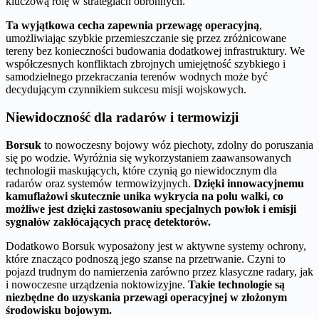
kluczową rolę w strategiach obronnych.
Ta wyjątkowa cecha zapewnia przewagę operacyjną
,
umożliwiając szybkie przemieszczanie się przez zróżnicowane
tereny bez konieczności budowania dodatkowej infrastruktury. We
współczesnych konfliktach zbrojnych umiejętność szybkiego i
samodzielnego przekraczania terenów wodnych może być
decydującym czynnikiem sukcesu misji wojskowych.
Niewidoczność dla radarów i termowizji
Borsuk
to nowoczesny bojowy wóz piechoty, zdolny do poruszania
się po wodzie. Wyróżnia się wykorzystaniem zaawansowanych
technologii maskujących, które czynią go niewidocznym dla
radarów oraz systemów termowizyjnych.
Dzięki innowacyjnemu
kamuflażowi skutecznie unika wykrycia na polu walki, co
możliwe jest dzięki zastosowaniu specjalnych powłok i emisji
sygnałów zakłócających pracę detektorów.
Dodatkowo Borsuk wyposażony jest w aktywne systemy ochrony,
które znacząco podnoszą jego szanse na przetrwanie. Czyni to
pojazd trudnym do namierzenia zarówno przez klasyczne radary, jak
i nowoczesne urządzenia noktowizyjne.
Takie technologie są
niezbędne do uzyskania przewagi operacyjnej w złożonym
środowisku bojowym.