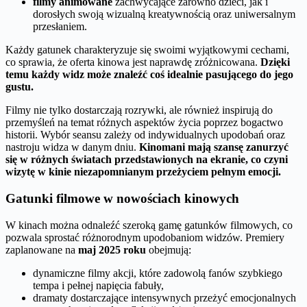
filmy animowane
zachwycające zarówno dzieci, jak i
dorosłych swoją wizualną kreatywnością oraz uniwersalnym
przesłaniem.
Każdy gatunek charakteryzuje się swoimi wyjątkowymi cechami,
co sprawia, że oferta kinowa jest naprawdę zróżnicowana.
Dzięki
temu każdy widz może znaleźć coś idealnie pasującego do jego
gustu.
Filmy nie tylko dostarczają rozrywki, ale również inspirują do
przemyśleń na temat różnych aspektów życia poprzez bogactwo
historii. Wybór seansu zależy od indywidualnych upodobań oraz
nastroju widza w danym dniu.
Kinomani mają szansę zanurzyć
się w różnych światach przedstawionych na ekranie, co czyni
wizytę w kinie niezapomnianym przeżyciem pełnym emocji.
Gatunki filmowe w nowościach kinowych
W kinach można odnaleźć szeroką gamę gatunków filmowych, co
pozwala sprostać różnorodnym upodobaniom widzów. Premiery
zaplanowane na
maj 2025 roku
obejmują:
dynamiczne filmy akcji, które zadowolą fanów szybkiego
tempa i pełnej napięcia fabuły,
dramaty dostarczające intensywnych przeżyć emocjonalnych