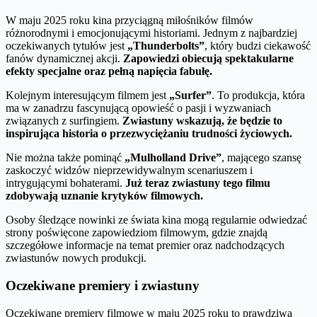
W maju 2025 roku kina przyciągną miłośników filmów
różnorodnymi i emocjonującymi historiami. Jednym z najbardziej
oczekiwanych tytułów jest
„Thunderbolts”
, który budzi ciekawość
fanów dynamicznej akcji.
Zapowiedzi obiecują spektakularne
efekty specjalne oraz pełną napięcia fabułę.
Kolejnym interesującym filmem jest
„Surfer”
. To produkcja, która
ma w zanadrzu fascynującą opowieść o pasji i wyzwaniach
związanych z surfingiem.
Zwiastuny wskazują, że będzie to
inspirująca historia o przezwyciężaniu trudności życiowych.
Nie można także pominąć
„Mulholland Drive”
, mającego szansę
zaskoczyć widzów nieprzewidywalnym scenariuszem i
intrygującymi bohaterami.
Już teraz zwiastuny tego filmu
zdobywają uznanie krytyków filmowych.
Osoby śledzące nowinki ze świata kina mogą regularnie odwiedzać
strony poświęcone zapowiedziom filmowym, gdzie znajdą
szczegółowe informacje na temat premier oraz nadchodzących
zwiastunów nowych produkcji.
Oczekiwane premiery i zwiastuny
Oczekiwane premiery filmowe w maju 2025 roku to prawdziwa