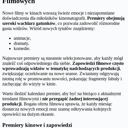
Filmowych
Nowe filmy w kinach wnoszą świeże emocje i niezapomniane
doświadczenia dla miłośników kinematografii.
Premiery obejmują
szeroki wachlarz gatunków
, co pozwala zadowolić różnorodne
gusta widzów. Wśród nowych tytułów znajdziemy:
animacje,
dramaty,
komedie.
Najnowsze premiery są starannie selekcjonowane, aby każdy mógł
znaleźć coś odpowiedniego dla siebie.
Zapowiedzi filmowe często
wprowadzają widzów w tematykę nadchodzących produkcji
,
zwiększając oczekiwanie na nowe seanse. Zwiastuny odgrywają
istotną rolę w promowaniu nowości, pokazując fragmenty fabuły i
zachęcając do wizyty w kinie.
Warto śledzić kalendarz premier, aby być na bieżąco z aktualnymi
trendami filmowymi i
nie przegapić żadnej interesującej
produkcji
. Bogata oferta filmowa sprawia, że każdy miesiąc
dostarcza nowych emocji oraz szansę odkrywania kolejnych
opowieści na dużym ekranie.
Premiery kinowe i zapowiedzi