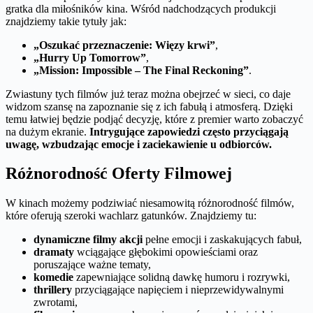
gratka dla miłośników kina. Wśród nadchodzących produkcji
znajdziemy takie tytuły jak:
„Oszukać przeznaczenie: Więzy krwi”
,
„Hurry Up Tomorrow”
,
„Mission: Impossible – The Final Reckoning”
.
Zwiastuny tych filmów już teraz można obejrzeć w sieci, co daje
widzom szansę na zapoznanie się z ich fabułą i atmosferą. Dzięki
temu łatwiej będzie podjąć decyzję, które z premier warto zobaczyć
na dużym ekranie.
Intrygujące zapowiedzi często przyciągają
uwagę, wzbudzając emocje i zaciekawienie u odbiorców.
Różnorodność Oferty Filmowej
W kinach możemy podziwiać niesamowitą różnorodność filmów,
które oferują szeroki wachlarz gatunków. Znajdziemy tu:
dynamiczne filmy akcji
pełne emocji i zaskakujących fabuł,
dramaty
wciągające głębokimi opowieściami oraz
poruszające ważne tematy,
komedie
zapewniające solidną dawkę humoru i rozrywki,
thrillery
przyciągające napięciem i nieprzewidywalnymi
zwrotami,