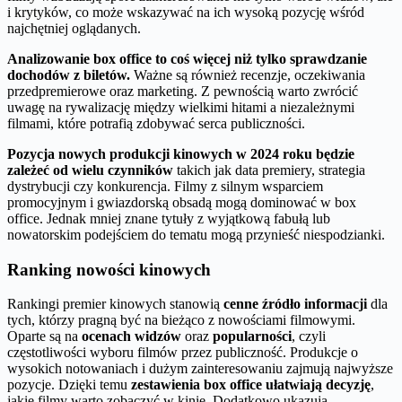
i krytyków, co może wskazywać na ich wysoką pozycję wśród
najchętniej oglądanych.
Analizowanie box office to coś więcej niż tylko sprawdzanie
dochodów z biletów.
Ważne są również recenzje, oczekiwania
przedpremierowe oraz marketing. Z pewnością warto zwrócić
uwagę na rywalizację między wielkimi hitami a niezależnymi
filmami, które potrafią zdobywać serca publiczności.
Pozycja nowych produkcji kinowych w 2024 roku będzie
zależeć od wielu czynników
takich jak data premiery, strategia
dystrybucji czy konkurencja. Filmy z silnym wsparciem
promocyjnym i gwiazdorską obsadą mogą dominować w box
office. Jednak mniej znane tytuły z wyjątkową fabułą lub
nowatorskim podejściem do tematu mogą przynieść niespodzianki.
Ranking nowości kinowych
Rankingi premier kinowych stanowią
cenne źródło informacji
dla
tych, którzy pragną być na bieżąco z nowościami filmowymi.
Oparte są na
ocenach widzów
oraz
popularności
, czyli
częstotliwości wyboru filmów przez publiczność. Produkcje o
wysokich notowaniach i dużym zainteresowaniu zajmują najwyższe
pozycje. Dzięki temu
zestawienia box office ułatwiają decyzję
,
jakie filmy warto zobaczyć w kinie. Dodatkowo ukazują