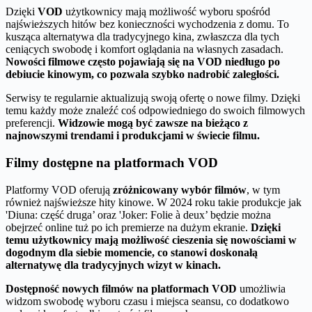
Dzięki
VOD
użytkownicy mają możliwość wyboru spośród
najświeższych hitów bez konieczności wychodzenia z domu. To
kusząca alternatywa dla tradycyjnego kina, zwłaszcza dla tych
ceniących swobodę i komfort oglądania na własnych zasadach.
Nowości filmowe często pojawiają się na VOD niedługo po
debiucie kinowym, co pozwala szybko nadrobić zaległości.
Serwisy te regularnie aktualizują swoją ofertę o nowe filmy. Dzięki
temu każdy może znaleźć coś odpowiedniego do swoich filmowych
preferencji.
Widzowie mogą być zawsze na bieżąco z
najnowszymi trendami i produkcjami w świecie filmu.
Filmy dostępne na platformach VOD
Platformy VOD oferują
zróżnicowany wybór filmów
, w tym
również najświeższe hity kinowe. W 2024 roku takie produkcje jak
'Diuna: część druga’ oraz 'Joker: Folie à deux’ będzie można
obejrzeć online tuż po ich premierze na dużym ekranie.
Dzięki
temu użytkownicy mają możliwość cieszenia się nowościami w
dogodnym dla siebie momencie, co stanowi doskonałą
alternatywę dla tradycyjnych wizyt w kinach.
Dostępność nowych filmów na platformach VOD
umożliwia
widzom swobodę wyboru czasu i miejsca seansu, co dodatkowo