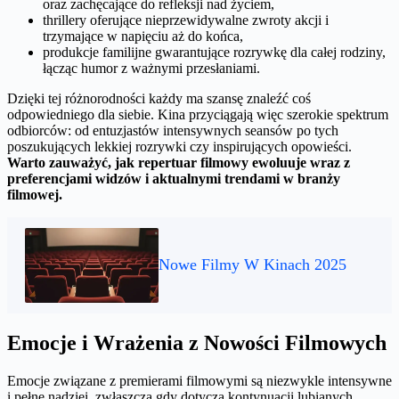
oraz zachęcające do refleksji nad życiem,
thrillery oferujące nieprzewidywalne zwroty akcji i
trzymające w napięciu aż do końca,
produkcje familijne gwarantujące rozrywkę dla całej rodziny,
łącząc humor z ważnymi przesłaniami.
Dzięki tej różnorodności każdy ma szansę znaleźć coś
odpowiedniego dla siebie. Kina przyciągają więc szerokie spektrum
odbiorców: od entuzjastów intensywnych seansów po tych
poszukujących lekkiej rozrywki czy inspirujących opowieści.
Warto zauważyć, jak repertuar filmowy ewoluuje wraz z
preferencjami widzów i aktualnymi trendami w branży
filmowej.
Nowe Filmy W Kinach 2025
Emocje i Wrażenia z Nowości Filmowych
Emocje związane z premierami filmowymi są niezwykle intensywne
i pełne nadziei, zwłaszcza gdy dotyczą kontynuacji lubianych