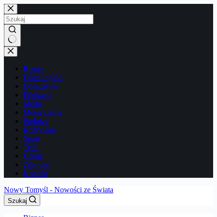
Przejdź
do
treści
Brak
wyników
Biznes
Dom i ogród
Doradztwo
Edukacja
Moda
Motoryzacja
Podróże
Rozrywka
Sport
Tech
Uroda
Zdrowie
Kontakt
Nowy Tomyśl - Nowości ze Świata
Szukaj