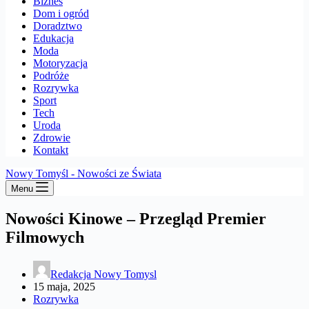
Biznes
Dom i ogród
Doradztwo
Edukacja
Moda
Motoryzacja
Podróże
Rozrywka
Sport
Tech
Uroda
Zdrowie
Kontakt
Nowy Tomyśl - Nowości ze Świata
Menu
Nowości Kinowe – Przegląd Premier
Filmowych
Redakcja Nowy Tomysl
15 maja, 2025
Rozrywka