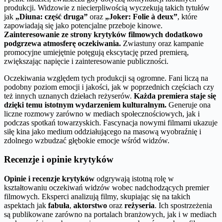
produkcji. Widzowie z niecierpliwością wyczekują takich tytułów
jak
„Diuna: część druga”
oraz
„Joker: Folie à deux”
, które
zapowiadają się jako potencjalne przeboje kinowe.
Zainteresowanie ze strony krytyków filmowych dodatkowo
podgrzewa atmosferę oczekiwania.
Zwiastuny oraz kampanie
promocyjne umiejętnie potęgują ekscytację przed premierą,
zwiększając napięcie i zainteresowanie publiczności.
Oczekiwania względem tych produkcji są ogromne. Fani liczą na
podobny poziom emocji i jakości, jak w poprzednich częściach czy
też innych uznanych dziełach reżyserów.
Każda premiera staje się
dzięki temu istotnym wydarzeniem kulturalnym.
Generuje ona
liczne rozmowy zarówno w mediach społecznościowych, jak i
podczas spotkań towarzyskich. Fascynacja nowymi filmami ukazuje
siłę kina jako medium oddziałującego na masową wyobraźnię i
zdolnego wzbudzać głębokie emocje wśród widzów.
Recenzje i opinie krytyków
Opinie i recenzje krytyków
odgrywają istotną rolę w
kształtowaniu oczekiwań widzów wobec nadchodzących premier
filmowych. Eksperci analizują filmy, skupiając się na takich
aspektach jak
fabuła
,
aktorstwo
oraz
reżyseria
. Ich spostrzeżenia
są publikowane zarówno na portalach branżowych, jak i w mediach