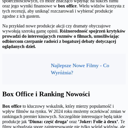
społecznościowych, co może znacząco wpłynąć na sukces filmu
oraz jego wyniki finansowe w
box office
. Wielu widzów korzysta z
tych recenzji, aby uniknąć rozczarowań i wybierać produkcje
zgodne z ich gustem.
Na przykład nowe produkcje akcji czy dramaty obyczajowe
wywołują szeroką gamę opinii.
Różnorodność spojrzeń krytyków
prowadzi do interesujących rozmów o filmach, umożliwiając
odbiorcom czerpanie radości z bogatszej debaty dotyczącej
oglądanych dzieł.
Najlepsze Nowe Filmy - Co
Wyróżnia?
Box Office i Ranking Nowości
Box office
to kluczowy wskaźnik, który mierzy popularność i
wpływ filmów na rynku. W 2024 roku możemy oczekiwać zmian w
rankingach premier kinowych. Szczególnie interesujące będą takie
produkcje jak
’Diuna: część druga’
oraz
’Joker: Folie à deux’
. Te
filmy wzbudzają spore zainteresowanie nie tylko wśród widzów, ale