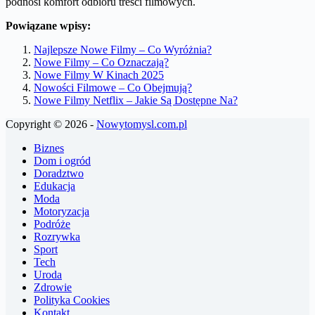
podnosi komfort odbioru treści filmowych.
Powiązane wpisy:
Najlepsze Nowe Filmy – Co Wyróżnia?
Nowe Filmy – Co Oznaczają?
Nowe Filmy W Kinach 2025
Nowości Filmowe – Co Obejmują?
Nowe Filmy Netflix – Jakie Są Dostępne Na?
Copyright © 2026 -
Nowytomysl.com.pl
Biznes
Dom i ogród
Doradztwo
Edukacja
Moda
Motoryzacja
Podróże
Rozrywka
Sport
Tech
Uroda
Zdrowie
Polityka Cookies
Kontakt