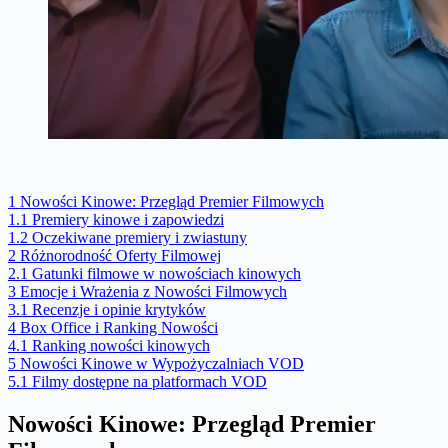
1
Nowości Kinowe: Przegląd Premier Filmowych
1.1
Premiery kinowe i zapowiedzi
1.2
Oczekiwane premiery i zwiastuny
2
Różnorodność Oferty Filmowej
2.1
Gatunki filmowe w nowościach kinowych
3
Emocje i Wrażenia z Nowości Filmowych
3.1
Recenzje i opinie krytyków
4
Box Office i Ranking Nowości
4.1
Ranking nowości kinowych
5
Nowości Kinowe w Wypożyczalniach VOD
5.1
Filmy dostępne na platformach VOD
Nowości Kinowe: Przegląd Premier