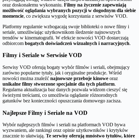
oraz doskonałemu wykonaniu.
Filmy na życzenie zapewniają
możliwość oglądania wybranych pozycji w dogodnym dla siebie
momencie
, co zwiększa wygodę korzystania z serwisów VOD.
Platformy regularnie wzbogacają swoje biblioteki o nowe filmy i
seriale, umożliwiając użytkownikom śledzenie najnowszych
trendów w kinematografii. W efekcie nowości VOD dostarczają
odbiorcom
bogatych doświadczeń wizualnych i narracyjnych
.
Filmy i Seriale w Serwisie VOD
Serwisy VOD oferują bogaty wybór filmów i seriali, obejmujący
zarówno popularne tytuły, jak i oryginalne produkcje. Wśród
nowości można znaleźć
najnowsze przeboje kinowe
oraz
unikalne filmy stworzone specjalnie dla tych platform
.
Regularna aktualizacja baz danych pozwala widzom cieszyć się
świeżymi treściami, co umożliwia oglądanie różnorodnych
gatunków bez konieczności opuszczania domowego zacisza.
Najlepsze Filmy i Seriale na VOD
Wybór najlepszych filmów i seriali na platformach VOD bywa
wyzwaniem, ale rankingi oraz opinie użytkowników i krytyków
znacznie to ułatwiają.
Te serwisy oferują mnóstwo tytułów, które