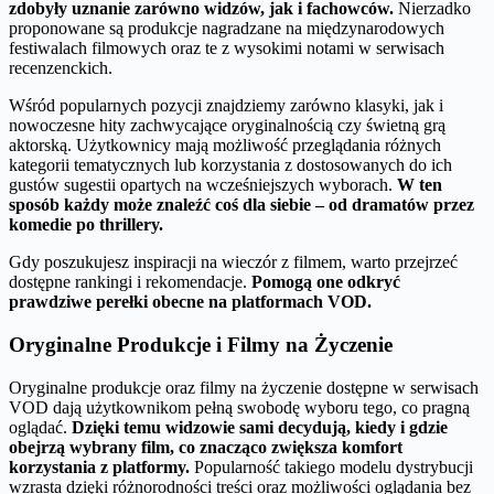
zdobyły uznanie zarówno widzów, jak i fachowców.
Nierzadko
proponowane są produkcje nagradzane na międzynarodowych
festiwalach filmowych oraz te z wysokimi notami w serwisach
recenzenckich.
Wśród popularnych pozycji znajdziemy zarówno klasyki, jak i
nowoczesne hity zachwycające oryginalnością czy świetną grą
aktorską. Użytkownicy mają możliwość przeglądania różnych
kategorii tematycznych lub korzystania z dostosowanych do ich
gustów sugestii opartych na wcześniejszych wyborach.
W ten
sposób każdy może znaleźć coś dla siebie – od dramatów przez
komedie po thrillery.
Gdy poszukujesz inspiracji na wieczór z filmem, warto przejrzeć
dostępne rankingi i rekomendacje.
Pomogą one odkryć
prawdziwe perełki obecne na platformach VOD.
Oryginalne Produkcje i Filmy na Życzenie
Oryginalne produkcje oraz filmy na życzenie dostępne w serwisach
VOD dają użytkownikom pełną swobodę wyboru tego, co pragną
oglądać.
Dzięki temu widzowie sami decydują, kiedy i gdzie
obejrzą wybrany film, co znacząco zwiększa komfort
korzystania z platformy.
Popularność takiego modelu dystrybucji
wzrasta dzięki różnorodności treści oraz możliwości oglądania bez