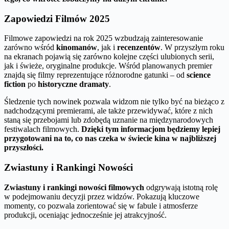
Zapowiedzi Filmów 2025
Filmowe zapowiedzi na rok 2025 wzbudzają zainteresowanie
zarówno wśród
kinomanów
, jak i
recenzentów
. W przyszłym roku
na ekranach pojawią się zarówno kolejne części ulubionych serii,
jak i świeże, oryginalne produkcje. Wśród planowanych premier
znajdą się filmy reprezentujące różnorodne gatunki – od
science
fiction
po
historyczne dramaty
.
Śledzenie tych nowinek pozwala widzom nie tylko być na bieżąco z
nadchodzącymi premierami, ale także przewidywać, które z nich
staną się przebojami lub zdobędą uznanie na międzynarodowych
festiwalach filmowych.
Dzięki tym informacjom będziemy lepiej
przygotowani na to, co nas czeka w świecie kina w najbliższej
przyszłości.
Zwiastuny i Rankingi Nowości
Zwiastuny i rankingi nowości filmowych
odgrywają istotną rolę
w podejmowaniu decyzji przez widzów. Pokazują kluczowe
momenty, co pozwala zorientować się w fabule i atmosferze
produkcji, oceniając jednocześnie jej atrakcyjność.