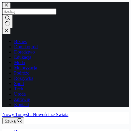
Przejdź
do
treści
Brak
wyników
Biznes
Dom i ogród
Doradztwo
Edukacja
Moda
Motoryzacja
Podróże
Rozrywka
Sport
Tech
Uroda
Zdrowie
Kontakt
Nowy Tomyśl - Nowości ze Świata
Szukaj