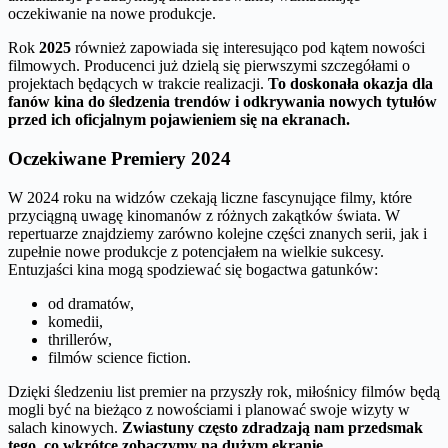
oczekiwanie na nowe produkcje.
Rok
2025
również zapowiada się interesująco pod kątem nowości
filmowych. Producenci już dzielą się pierwszymi szczegółami o
projektach będących w trakcie realizacji.
To doskonała okazja dla
fanów kina do śledzenia trendów i odkrywania nowych tytułów
przed ich oficjalnym pojawieniem się na ekranach.
Oczekiwane Premiery 2024
W 2024 roku na widzów czekają liczne fascynujące filmy, które
przyciągną uwagę kinomanów z różnych zakątków świata. W
repertuarze znajdziemy zarówno kolejne części znanych serii, jak i
zupełnie nowe produkcje z potencjałem na wielkie sukcesy.
Entuzjaści kina mogą spodziewać się bogactwa gatunków:
od dramatów,
komedii,
thrillerów,
filmów science fiction.
Dzięki śledzeniu list premier na przyszły rok, miłośnicy filmów będą
mogli być na bieżąco z nowościami i planować swoje wizyty w
salach kinowych.
Zwiastuny często zdradzają nam przedsmak
tego, co wkrótce zobaczymy na dużym ekranie.