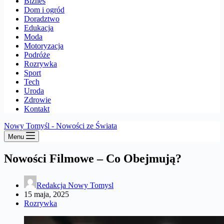
Biznes
Dom i ogród
Doradztwo
Edukacja
Moda
Motoryzacja
Podróże
Rozrywka
Sport
Tech
Uroda
Zdrowie
Kontakt
Nowy Tomyśl - Nowości ze Świata
Menu
Nowości Filmowe – Co Obejmują?
Redakcja Nowy Tomysl
15 maja, 2025
Rozrywka