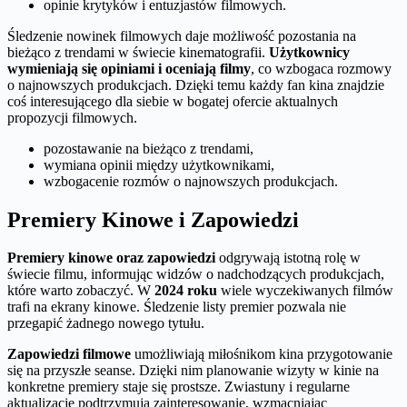
opinie krytyków i entuzjastów filmowych.
Śledzenie nowinek filmowych daje możliwość pozostania na
bieżąco z trendami w świecie kinematografii.
Użytkownicy
wymieniają się opiniami i oceniają filmy
, co wzbogaca rozmowy
o najnowszych produkcjach. Dzięki temu każdy fan kina znajdzie
coś interesującego dla siebie w bogatej ofercie aktualnych
propozycji filmowych.
pozostawanie na bieżąco z trendami,
wymiana opinii między użytkownikami,
wzbogacenie rozmów o najnowszych produkcjach.
Premiery Kinowe i Zapowiedzi
Premiery kinowe oraz zapowiedzi
odgrywają istotną rolę w
świecie filmu, informując widzów o nadchodzących produkcjach,
które warto zobaczyć. W
2024 roku
wiele wyczekiwanych filmów
trafi na ekrany kinowe. Śledzenie listy premier pozwala nie
przegapić żadnego nowego tytułu.
Zapowiedzi filmowe
umożliwiają miłośnikom kina przygotowanie
się na przyszłe seanse. Dzięki nim planowanie wizyty w kinie na
konkretne premiery staje się prostsze. Zwiastuny i regularne
aktualizacje podtrzymują zainteresowanie, wzmacniając