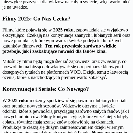
niezwykłe przeżycia dla widzów na całym świecie, więc warto mieć
je na uwadze.
Filmy 2025: Co Nas Czeka?
Filmy, które pojawią się w
2025 roku
, zapowiadają się wyjątkowo
ekscytująco. Czekają nas kontynuacje znanych i lubianych serii oraz
nowe produkcje, które wprowadzą świeże podejście do różnych
gatunków filmowych.
Ten rok przyniesie zarówno wielkie
przeboje, jak i zaskakujące nowości dla fanów kina.
Miłośnicy filmu będą mogli śledzić zapowiedzi oraz zwiastuny, co
pozwoli im na bieżąco dowiadywać się o repertuarze kinowym i
dostępnych tytułach na platformach VOD. Dzięki temu z łatwością
ocenią, które z nadchodzących premier warto zobaczyć.
Kontynuacje i Seriale: Co Nowego?
W
2025 roku
możemy spodziewać się powrotu ulubionych seriali
oraz premier nowych sezonów. Widzowie otrzymają świeże
odcinki, które z pewnością przyciągną zarówno stałych fanów, jak i
nowych odbiorców. Filmy kontynuacyjne, które wcześniej zdobyły
aplauz, również mają szansę znów pojawić się na ekranach.
Produkcje te cieszą się dużym zainteresowaniem dzięki wiernym
widzom pragnącym dalszych rozwinięć fabuły.
Nowe propozycje