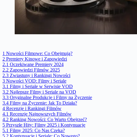
1
Nowości Filmowe: Co Obejmują?
2
Premiery Kinowe i Zapowiedzi
2.1
Oczekiwane Premiery 2024
2.2
Zapowiedzi Filmów 2025
2.3
Zwiastuny i Rankingi Nowości
3
Nowości VOD: Filmy i Seriale
3.1
Filmy i Seriale w Serwisie VOD
3.2
Najlepsze Filmy i Seriale na VOD
3.3
Oryginalne Produkcje i Filmy na Życzenie
3.4
Filmy na Życzenie: Jak To Działa?
4
Recenzje i Rankingi Filmów
4.1
Recenzje Najnowszych Filmów
4.2
Ranking Nowości: Co Warto Obejrzeć?
5
Przyszłe Hity: Filmy 2025 i Kontynuacje
5.1
Filmy 2025: Co Nas Czeka?
5.2
Kontynuacje i Seriale: Co Nowego?