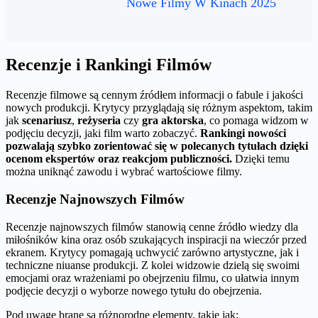
Nowe Filmy W Kinach 2025
Recenzje i Rankingi Filmów
Recenzje filmowe są cennym źródłem informacji o fabule i jakości
nowych produkcji. Krytycy przyglądają się różnym aspektom, takim
jak
scenariusz
,
reżyseria
czy
gra aktorska
, co pomaga widzom w
podjęciu decyzji, jaki film warto zobaczyć.
Rankingi nowości
pozwalają szybko zorientować się w polecanych tytułach dzięki
ocenom ekspertów oraz reakcjom publiczności.
Dzięki temu
można uniknąć zawodu i wybrać wartościowe filmy.
Recenzje Najnowszych Filmów
Recenzje najnowszych filmów stanowią cenne źródło wiedzy dla
miłośników kina oraz osób szukających inspiracji na wieczór przed
ekranem. Krytycy pomagają uchwycić zarówno artystyczne, jak i
techniczne niuanse produkcji. Z kolei widzowie dzielą się swoimi
emocjami oraz wrażeniami po obejrzeniu filmu, co ułatwia innym
podjęcie decyzji o wyborze nowego tytułu do obejrzenia.
Pod uwagę brane są różnorodne elementy, takie jak: