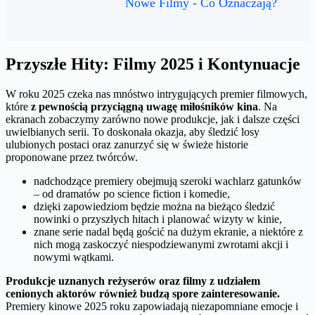
Nowe Filmy - Co Oznaczają?
Przyszłe Hity: Filmy 2025 i Kontynuacje
W roku 2025 czeka nas mnóstwo intrygujących premier filmowych,
które
z pewnością przyciągną uwagę miłośników kina
. Na
ekranach zobaczymy zarówno nowe produkcje, jak i dalsze części
uwielbianych serii. To doskonała okazja, aby śledzić losy
ulubionych postaci oraz zanurzyć się w świeże historie
proponowane przez twórców.
nadchodzące premiery obejmują szeroki wachlarz gatunków
– od dramatów po science fiction i komedie,
dzięki zapowiedziom będzie można na bieżąco śledzić
nowinki o przyszłych hitach i planować wizyty w kinie,
znane serie nadal będą gościć na dużym ekranie, a niektóre z
nich mogą zaskoczyć niespodziewanymi zwrotami akcji i
nowymi wątkami.
Produkcje uznanych reżyserów oraz filmy z udziałem
cenionych aktorów również budzą spore zainteresowanie.
Premiery kinowe 2025 roku zapowiadają niezapomniane emocje i