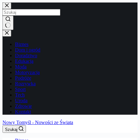
Przejdź
do
treści
Brak
wyników
Biznes
Dom i ogród
Doradztwo
Edukacja
Moda
Motoryzacja
Podróże
Rozrywka
Sport
Tech
Uroda
Zdrowie
Kontakt
Nowy Tomyśl - Nowości ze Świata
Szukaj