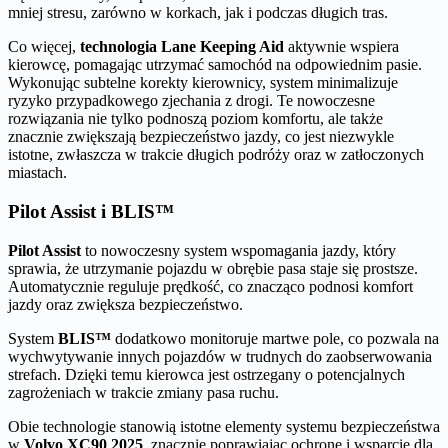
mniej stresu, zarówno w korkach, jak i podczas długich tras.
Co więcej,
technologia Lane Keeping Aid
aktywnie wspiera
kierowcę, pomagając utrzymać samochód na odpowiednim pasie.
Wykonując subtelne korekty kierownicy, system minimalizuje
ryzyko przypadkowego zjechania z drogi. Te nowoczesne
rozwiązania nie tylko podnoszą poziom komfortu, ale także
znacznie zwiększają bezpieczeństwo jazdy, co jest niezwykle
istotne, zwłaszcza w trakcie długich podróży oraz w zatłoczonych
miastach.
Pilot Assist i BLIS™
Pilot Assist
to nowoczesny system wspomagania jazdy, który
sprawia, że utrzymanie pojazdu w obrębie pasa staje się prostsze.
Automatycznie reguluje prędkość, co znacząco podnosi komfort
jazdy oraz zwiększa bezpieczeństwo.
System
BLIS™
dodatkowo monitoruje martwe pole, co pozwala na
wychwytywanie innych pojazdów w trudnych do zaobserwowania
strefach. Dzięki temu kierowca jest ostrzegany o potencjalnych
zagrożeniach w trakcie zmiany pasa ruchu.
Obie technologie stanowią istotne elementy systemu bezpieczeństwa
w
Volvo XC90 2025
, znacznie poprawiając ochronę i wsparcie dla