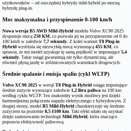
użytkowników – od oszczędnej hybrydy mild-hybrid po mocną
hybrydę plug-in.
Moc maksymalna i przyspieszenie 0-100 km/h
Nowa wersja B5 AWD Mild-Hybrid
modelu Volvo XC90 2025
dysponuje mocą
250 KM
, co pozwala jej na przyspieszenie od 0 do
100 km/h w zaledwie
7,7 sekundy
. Z kolei wariant
T8 Plug-in
Hybrid
wyróżnia się niezwykłą mocą wynoszącą
455 KM
, co
sprawia, że ten model uzyskuje tę samą prędkość w imponujące
5,4
sekundy
. Takie osiągi gwarantują nie tylko dynamiczną, ale
również płyną jazdę w zróżnicowanych warunkach drogowych.
Średnie spalanie i emisja spalin (cykl WLTP)
Volvo XC90 2025
w wersji
T8 Plug-in Hybrid
osiąga imponujące
średnie zużycie wynoszące zaledwie
1,2 litra paliwa
na 100 km
według cyklu WLTP. Ten znakomity wynik możliwy jest dzięki
harmonijnemu połączeniu napędu elektrycznego z hybrydowym. Z
drugiej strony, model
B5 Mild-Hybrid
charakteryzuje się średnim
zużyciem na poziomie
8,5 l/100 km
. Taki efekt udało się uzyskać
dzięki zastosowaniu technologii
Mild-Hybrid
, która znacząco
poprawia efektywność paliwową.