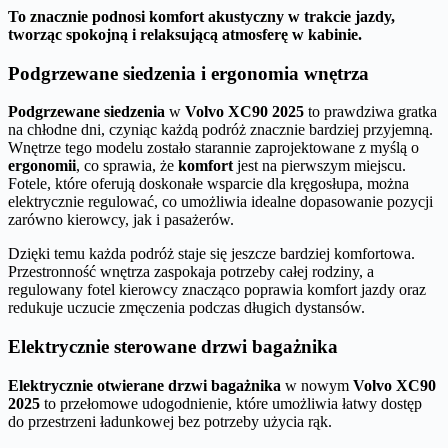
To znacznie podnosi komfort akustyczny w trakcie jazdy,
tworząc spokojną i relaksującą atmosferę w kabinie.
Podgrzewane siedzenia i ergonomia wnętrza
Podgrzewane siedzenia
w
Volvo XC90 2025
to prawdziwa gratka
na chłodne dni, czyniąc każdą podróż znacznie bardziej przyjemną.
Wnętrze tego modelu zostało starannie zaprojektowane z myślą o
ergonomii
, co sprawia, że
komfort
jest na pierwszym miejscu.
Fotele, które oferują doskonałe wsparcie dla kręgosłupa, można
elektrycznie regulować, co umożliwia idealne dopasowanie pozycji
zarówno kierowcy, jak i pasażerów.
Dzięki temu każda podróż staje się jeszcze bardziej komfortowa.
Przestronność wnętrza zaspokaja potrzeby całej rodziny, a
regulowany fotel kierowcy znacząco poprawia komfort jazdy oraz
redukuje uczucie zmęczenia podczas długich dystansów.
Elektrycznie sterowane drzwi bagażnika
Elektrycznie otwierane drzwi bagażnika
w nowym
Volvo XC90
2025
to przełomowe udogodnienie, które umożliwia łatwy dostęp
do przestrzeni ładunkowej bez potrzeby użycia rąk.