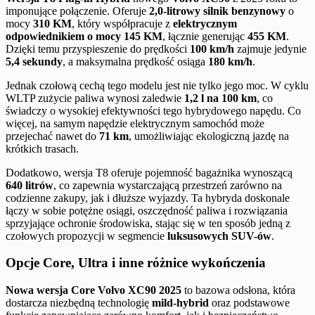
imponujące połączenie. Oferuje
2,0-litrowy silnik benzynowy
o
mocy
310 KM
, który współpracuje z
elektrycznym
odpowiednikiem o mocy 145 KM
, łącznie generując
455 KM
.
Dzięki temu przyspieszenie do prędkości
100 km/h
zajmuje jedynie
5,4 sekundy
, a maksymalna prędkość osiąga
180 km/h
.
Jednak czołową cechą tego modelu jest nie tylko jego moc. W cyklu
WLTP zużycie paliwa wynosi zaledwie
1,2 l na 100 km
, co
świadczy o wysokiej efektywności tego hybrydowego napędu. Co
więcej, na samym napędzie elektrycznym samochód może
przejechać nawet do
71 km
, umożliwiając ekologiczną jazdę na
krótkich trasach.
Dodatkowo, wersja T8 oferuje pojemność bagażnika wynoszącą
640 litrów
, co zapewnia wystarczającą przestrzeń zarówno na
codzienne zakupy, jak i dłuższe wyjazdy. Ta hybryda doskonale
łączy w sobie potężne osiągi, oszczędność paliwa i rozwiązania
sprzyjające ochronie środowiska, stając się w ten sposób jedną z
czołowych propozycji w segmencie
luksusowych SUV-ów
.
Opcje Core, Ultra i inne różnice wykończenia
Nowa wersja Core Volvo XC90 2025
to bazowa odsłona, która
dostarcza niezbędną technologię
mild-hybrid
oraz podstawowe