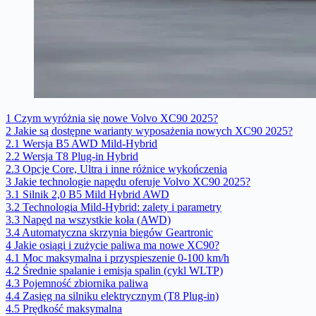
1
Czym wyróżnia się nowe Volvo XC90 2025?
2
Jakie są dostępne warianty wyposażenia nowych XC90 2025?
2.1
Wersja B5 AWD Mild-Hybrid
2.2
Wersja T8 Plug-in Hybrid
2.3
Opcje Core, Ultra i inne różnice wykończenia
3
Jakie technologie napędu oferuje Volvo XC90 2025?
3.1
Silnik 2,0 B5 Mild Hybrid AWD
3.2
Technologia Mild-Hybrid: zalety i parametry
3.3
Napęd na wszystkie koła (AWD)
3.4
Automatyczna skrzynia biegów Geartronic
4
Jakie osiągi i zużycie paliwa ma nowe XC90?
4.1
Moc maksymalna i przyspieszenie 0-100 km/h
4.2
Średnie spalanie i emisja spalin (cykl WLTP)
4.3
Pojemność zbiornika paliwa
4.4
Zasięg na silniku elektrycznym (T8 Plug-in)
4.5
Prędkość maksymalna