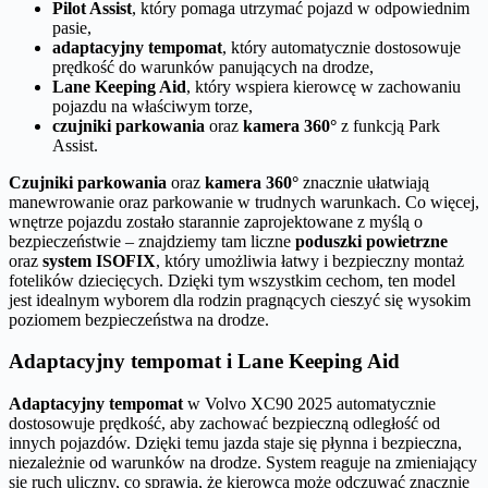
Pilot Assist
, który pomaga utrzymać pojazd w odpowiednim
pasie,
adaptacyjny tempomat
, który automatycznie dostosowuje
prędkość do warunków panujących na drodze,
Lane Keeping Aid
, który wspiera kierowcę w zachowaniu
pojazdu na właściwym torze,
czujniki parkowania
oraz
kamera 360°
z funkcją Park
Assist.
Czujniki parkowania
oraz
kamera 360°
znacznie ułatwiają
manewrowanie oraz parkowanie w trudnych warunkach. Co więcej,
wnętrze pojazdu zostało starannie zaprojektowane z myślą o
bezpieczeństwie – znajdziemy tam liczne
poduszki powietrzne
oraz
system ISOFIX
, który umożliwia łatwy i bezpieczny montaż
fotelików dziecięcych. Dzięki tym wszystkim cechom, ten model
jest idealnym wyborem dla rodzin pragnących cieszyć się wysokim
poziomem bezpieczeństwa na drodze.
Adaptacyjny tempomat i Lane Keeping Aid
Adaptacyjny tempomat
w Volvo XC90 2025 automatycznie
dostosowuje prędkość, aby zachować bezpieczną odległość od
innych pojazdów. Dzięki temu jazda staje się płynna i bezpieczna,
niezależnie od warunków na drodze. System reaguje na zmieniający
się ruch uliczny, co sprawia, że kierowca może odczuwać znacznie