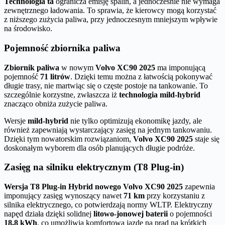
Technologia ta
ogranicza emisję spalin, a jednocześnie nie wymaga
zewnętrznego ładowania. To sprawia, że kierowcy mogą korzystać
z niższego zużycia paliwa, przy jednoczesnym mniejszym wpływie
na środowisko.
Pojemność zbiornika paliwa
Zbiornik paliwa
w nowym
Volvo XC90 2025
ma imponującą
pojemność
71 litrów
. Dzięki temu można z łatwością pokonywać
długie trasy, nie martwiąc się o częste postoje na tankowanie. To
szczególnie korzystne, zwłaszcza iż
technologia mild-hybrid
znacząco obniża zużycie paliwa.
Wersje
mild-hybrid
nie tylko optimizują ekonomikę jazdy, ale
również zapewniają wystarczający zasięg na jednym tankowaniu.
Dzięki tym nowatorskim rozwiązaniom,
Volvo XC90 2025
staje się
doskonałym wyborem dla osób planujących długie podróże.
Zasięg na silniku elektrycznym (T8 Plug-in)
Wersja T8 Plug-in Hybrid nowego Volvo XC90 2025
zapewnia
imponujący zasięg wynoszący nawet
71 km
przy korzystaniu z
silnika elektrycznego, co potwierdzają normy WLTP. Elektryczny
napęd działa dzięki solidnej
litowo-jonowej baterii
o pojemności
18,8 kWh
, co umożliwia komfortową jazdę na prąd na krótkich