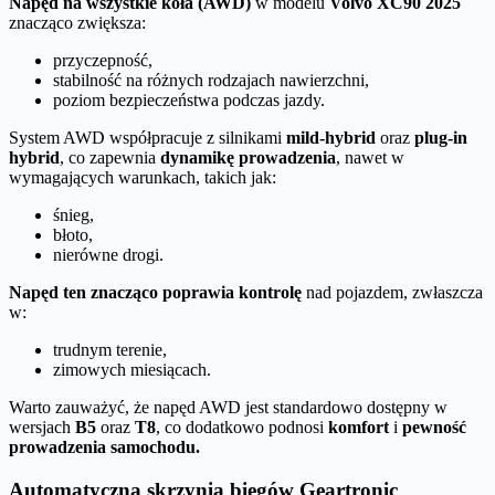
Napęd na wszystkie koła (AWD)
w modelu
Volvo XC90 2025
znacząco zwiększa:
przyczepność,
stabilność na różnych rodzajach nawierzchni,
poziom bezpieczeństwa podczas jazdy.
System AWD współpracuje z silnikami
mild-hybrid
oraz
plug-in
hybrid
, co zapewnia
dynamikę prowadzenia
, nawet w
wymagających warunkach, takich jak:
śnieg,
błoto,
nierówne drogi.
Napęd ten znacząco poprawia kontrolę
nad pojazdem, zwłaszcza
w:
trudnym terenie,
zimowych miesiącach.
Warto zauważyć, że napęd AWD jest standardowo dostępny w
wersjach
B5
oraz
T8
, co dodatkowo podnosi
komfort
i
pewność
prowadzenia samochodu.
Automatyczna skrzynia biegów Geartronic