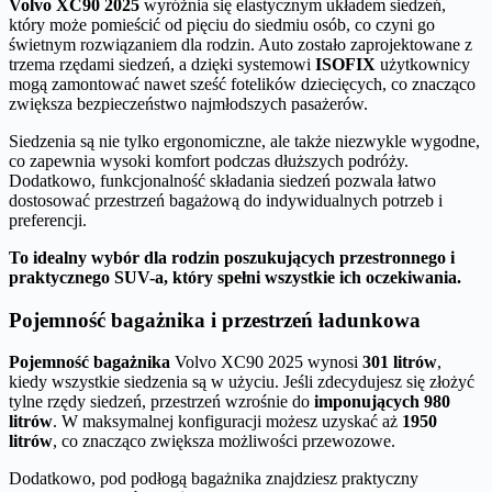
Volvo XC90 2025
wyróżnia się elastycznym układem siedzeń,
który może pomieścić od pięciu do siedmiu osób, co czyni go
świetnym rozwiązaniem dla rodzin. Auto zostało zaprojektowane z
trzema rzędami siedzeń, a dzięki systemowi
ISOFIX
użytkownicy
mogą zamontować nawet sześć fotelików dziecięcych, co znacząco
zwiększa bezpieczeństwo najmłodszych pasażerów.
Siedzenia są nie tylko ergonomiczne, ale także niezwykle wygodne,
co zapewnia wysoki komfort podczas dłuższych podróży.
Dodatkowo, funkcjonalność składania siedzeń pozwala łatwo
dostosować przestrzeń bagażową do indywidualnych potrzeb i
preferencji.
To idealny wybór dla rodzin poszukujących przestronnego i
praktycznego SUV-a, który spełni wszystkie ich oczekiwania.
Pojemność bagażnika i przestrzeń ładunkowa
Pojemność bagażnika
Volvo XC90 2025 wynosi
301 litrów
,
kiedy wszystkie siedzenia są w użyciu. Jeśli zdecydujesz się złożyć
tylne rzędy siedzeń, przestrzeń wzrośnie do
imponujących 980
litrów
. W maksymalnej konfiguracji możesz uzyskać aż
1950
litrów
, co znacząco zwiększa możliwości przewozowe.
Dodatkowo, pod podłogą bagażnika znajdziesz praktyczny