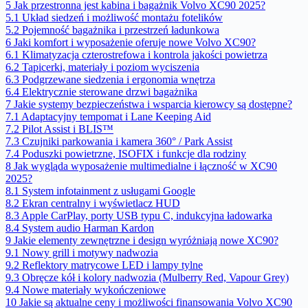
5
Jak przestronna jest kabina i bagażnik Volvo XC90 2025?
5.1
Układ siedzeń i możliwość montażu fotelików
5.2
Pojemność bagażnika i przestrzeń ładunkowa
6
Jaki komfort i wyposażenie oferuje nowe Volvo XC90?
6.1
Klimatyzacja czterostrefowa i kontrola jakości powietrza
6.2
Tapicerki, materiały i poziom wyciszenia
6.3
Podgrzewane siedzenia i ergonomia wnętrza
6.4
Elektrycznie sterowane drzwi bagażnika
7
Jakie systemy bezpieczeństwa i wsparcia kierowcy są dostępne?
7.1
Adaptacyjny tempomat i Lane Keeping Aid
7.2
Pilot Assist i BLIS™
7.3
Czujniki parkowania i kamera 360° / Park Assist
7.4
Poduszki powietrzne, ISOFIX i funkcje dla rodziny
8
Jak wygląda wyposażenie multimedialne i łączność w XC90
2025?
8.1
System infotainment z usługami Google
8.2
Ekran centralny i wyświetlacz HUD
8.3
Apple CarPlay, porty USB typu C, indukcyjna ładowarka
8.4
System audio Harman Kardon
9
Jakie elementy zewnętrzne i design wyróżniają nowe XC90?
9.1
Nowy grill i motywy nadwozia
9.2
Reflektory matrycowe LED i lampy tylne
9.3
Obręcze kół i kolory nadwozia (Mulberry Red, Vapour Grey)
9.4
Nowe materiały wykończeniowe
10
Jakie są aktualne ceny i możliwości finansowania Volvo XC90