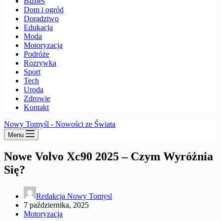
Biznes
Dom i ogród
Doradztwo
Edukacja
Moda
Motoryzacja
Podróże
Rozrywka
Sport
Tech
Uroda
Zdrowie
Kontakt
Nowy Tomyśl - Nowości ze Świata
Menu
Nowe Volvo Xc90 2025 – Czym Wyróżnia
Się?
Redakcja Nowy Tomysl
7 października, 2025
Motoryzacja