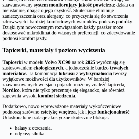
zaawansowany
system monitorujący jakość powietrza
; działa on
nieustannie, dbając o jego czystość. Skutecznie eliminuje
zanieczyszczenia oraz alergeny, co przyczynia się do stworzenia
zdrowszych i bardziej komfortowych warunków podczas podróży.
Dzięki tym nowoczesnym rozwiązaniom każdy pasażer może
dostosować mikroklimat do własnych preferencji, co zdecydowanie
podnosi komfort jazdy.
Tapicerki, materiały i poziom wyciszenia
Tapicerki
w modelu
Volvo XC90
na rok
2025
wyróżniają się
zastosowaniem
ekologicznych
, a jednocześnie bardzo
trwałych
materiałów
. Ta kombinacja
luksusu
z
wytrzymałością
tworzy
wyjątkowe możliwości dla użytkowników. W bardziej
zaawansowanych wersjach pojazdu możemy znaleźć tapicerkę
Nordico
, która nie tylko prezentuje się elegancko, ale również
zapewnia wysoki
komfort siedzenia
.
Dodatkowo, nowo wprowadzone materiały wykończeniowe
podnoszą zarówno
estetykę wnętrza
, jak i jego
funkcjonalność
.
Udoskonalone izolacje akustyczne skutecznie blokują:
hałasy z otoczenia,
odgłosy silnika.