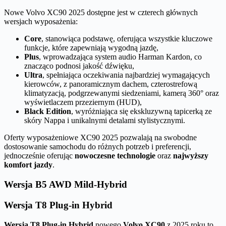
Nowe Volvo XC90 2025 dostępne jest w czterech głównych
wersjach wyposażenia:
Core
, stanowiąca podstawę, oferująca wszystkie kluczowe
funkcje, które zapewniają wygodną jazdę,
Plus
, wprowadzająca system audio Harman Kardon, co
znacząco podnosi jakość dźwięku,
Ultra
, spełniająca oczekiwania najbardziej wymagających
kierowców, z panoramicznym dachem, czterostrefową
klimatyzacją, podgrzewanymi siedzeniami, kamerą 360° oraz
wyświetlaczem przeziernym (HUD),
Black Edition
, wyróżniająca się ekskluzywną tapicerką ze
skóry Nappa i unikalnymi detalami stylistycznymi.
Oferty wyposażeniowe XC90 2025 pozwalają na swobodne
dostosowanie samochodu do różnych potrzeb i preferencji,
jednocześnie oferując
nowoczesne technologie
oraz
najwyższy
komfort jazdy
.
Wersja B5 AWD Mild-Hybrid
Wersja T8 Plug-in Hybrid
Wersja T8 Plug-in Hybrid
nowego
Volvo XC90
z 2025 roku to