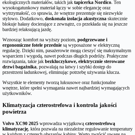
ekologicznych materiałów, takich jak
tapicerka Nordico
. Ten
wysokogatunkowy materiał łączy w sobie elegancję oraz
wytrzymałość, co sprawia, że wnętrze prezentuje się niezwykle
stylowo. Dodatkowo,
doskonała izolacja akustyczna
skutecznie
blokuje hałasy docierające z zewnątrz, co przekłada się na jeszcze
bardziej relaksującą jazdę.
Wznosząc komfort na wyższy poziom,
podgrzewane i
ergonomiczne fotele przednie
są wyposażone w elektryczną
regulację. Dzięki nim, pasażerowie mogą cieszyć się maksymalnym
wsparciem i wygodą, nawet podczas długich podróży. Praktyczne
rozwiązania, takie jak
bezkluczykowe, elektrycznie sterowane
drzwi bagażnika
, pozwalają na łatwy i szybki dostęp do
przestrzeni ładunkowej, eliminując potrzebę używania klucza.
Wszystkie te elementy tworzą luksusowe oraz funkcjonalne
wnętrze, które spełni wymagania nawet najbardziej wymagających
użytkowników.
Klimatyzacja czterostrefowa i kontrola jakości
powietrza
Volvo XC90 2025
wprowadza wyjątkową
czterostrefową
klimatyzację
, która pozwala na niezależne regulowanie temperatury
w każdym z czterech obszarów kabiny. Warto zwrócić uwagę na