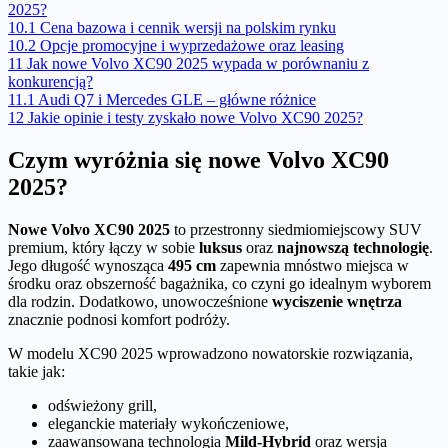
2025?
10.1
Cena bazowa i cennik wersji na polskim rynku
10.2
Opcje promocyjne i wyprzedażowe oraz leasing
11
Jak nowe Volvo XC90 2025 wypada w porównaniu z
konkurencją?
11.1
Audi Q7 i Mercedes GLE – główne różnice
12
Jakie opinie i testy zyskało nowe Volvo XC90 2025?
Czym wyróżnia się nowe Volvo XC90
2025?
Nowe Volvo XC90 2025
to przestronny siedmiomiejscowy SUV
premium, który łączy w sobie
luksus
oraz
najnowszą technologię
.
Jego długość wynosząca
495 cm
zapewnia mnóstwo miejsca w
środku oraz obszerność bagażnika, co czyni go idealnym wyborem
dla rodzin. Dodatkowo, unowocześnione
wyciszenie wnętrza
znacznie podnosi komfort podróży.
W modelu XC90 2025 wprowadzono nowatorskie rozwiązania,
takie jak:
odświeżony grill,
eleganckie materiały wykończeniowe,
zaawansowana technologia
Mild-Hybrid
oraz wersja