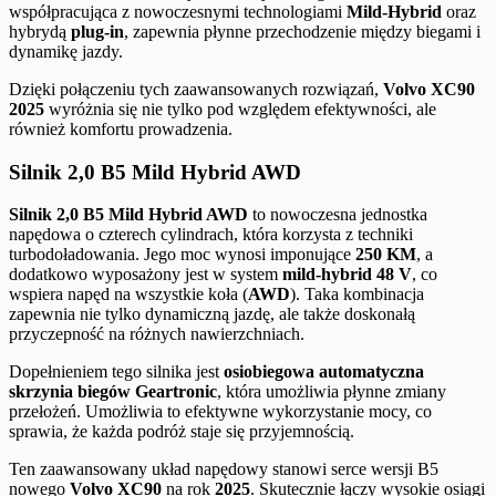
współpracująca z nowoczesnymi technologiami
Mild-Hybrid
oraz
hybrydą
plug-in
, zapewnia płynne przechodzenie między biegami i
dynamikę jazdy.
Dzięki połączeniu tych zaawansowanych rozwiązań,
Volvo XC90
2025
wyróżnia się nie tylko pod względem efektywności, ale
również komfortu prowadzenia.
Silnik 2,0 B5 Mild Hybrid AWD
Silnik 2,0 B5 Mild Hybrid AWD
to nowoczesna jednostka
napędowa o czterech cylindrach, która korzysta z techniki
turbodoładowania. Jego moc wynosi imponujące
250 KM
, a
dodatkowo wyposażony jest w system
mild-hybrid 48 V
, co
wspiera napęd na wszystkie koła (
AWD
). Taka kombinacja
zapewnia nie tylko dynamiczną jazdę, ale także doskonałą
przyczepność na różnych nawierzchniach.
Dopełnieniem tego silnika jest
osiobiegowa automatyczna
skrzynia biegów Geartronic
, która umożliwia płynne zmiany
przełożeń. Umożliwia to efektywne wykorzystanie mocy, co
sprawia, że każda podróż staje się przyjemnością.
Ten zaawansowany układ napędowy stanowi serce wersji B5
nowego
Volvo XC90
na rok
2025
. Skutecznie łączy wysokie osiągi