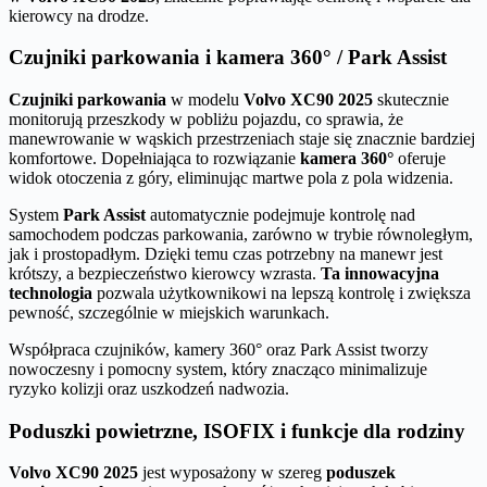
kierowcy na drodze.
Czujniki parkowania i kamera 360° / Park Assist
Czujniki parkowania
w modelu
Volvo XC90 2025
skutecznie
monitorują przeszkody w pobliżu pojazdu, co sprawia, że
manewrowanie w wąskich przestrzeniach staje się znacznie bardziej
komfortowe. Dopełniająca to rozwiązanie
kamera 360°
oferuje
widok otoczenia z góry, eliminując martwe pola z pola widzenia.
System
Park Assist
automatycznie podejmuje kontrolę nad
samochodem podczas parkowania, zarówno w trybie równoległym,
jak i prostopadłym. Dzięki temu czas potrzebny na manewr jest
krótszy, a bezpieczeństwo kierowcy wzrasta.
Ta innowacyjna
technologia
pozwala użytkownikowi na lepszą kontrolę i zwiększa
pewność, szczególnie w miejskich warunkach.
Współpraca czujników, kamery 360° oraz Park Assist tworzy
nowoczesny i pomocny system, który znacząco minimalizuje
ryzyko kolizji oraz uszkodzeń nadwozia.
Poduszki powietrzne, ISOFIX i funkcje dla rodziny
Volvo XC90 2025
jest wyposażony w szereg
poduszek