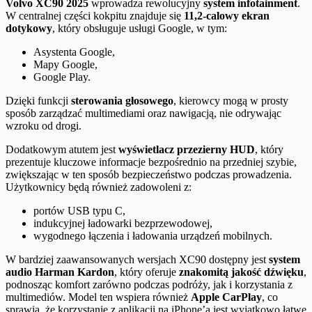
Volvo XC90 2025
wprowadza rewolucyjny
system infotainment
.
W centralnej części kokpitu znajduje się
11,2-calowy ekran
dotykowy
, który obsługuje usługi Google, w tym:
Asystenta Google,
Mapy Google,
Google Play.
Dzięki funkcji
sterowania głosowego
, kierowcy mogą w prosty
sposób zarządzać multimediami oraz nawigacją, nie odrywając
wzroku od drogi.
Dodatkowym atutem jest
wyświetlacz przezierny HUD
, który
prezentuje kluczowe informacje bezpośrednio na przedniej szybie,
zwiększając w ten sposób bezpieczeństwo podczas prowadzenia.
Użytkownicy będą również zadowoleni z:
portów USB typu C,
indukcyjnej ładowarki bezprzewodowej,
wygodnego łączenia i ładowania urządzeń mobilnych.
W bardziej zaawansowanych wersjach XC90 dostępny jest
system
audio Harman Kardon
, który oferuje
znakomitą jakość dźwięku
,
podnosząc komfort zarówno podczas podróży, jak i korzystania z
multimediów. Model ten wspiera również
Apple CarPlay
, co
sprawia, że korzystanie z aplikacji na iPhone’a jest wyjątkowo łatwe