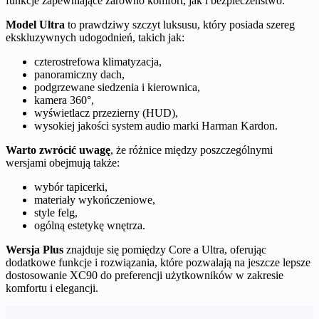
funkcje zapewniające zarówno komfort, jak i bezpieczeństwo.
Model Ultra
to prawdziwy szczyt luksusu, który posiada szereg
ekskluzywnych udogodnień, takich jak:
czterostrefowa klimatyzacja,
panoramiczny dach,
podgrzewane siedzenia i kierownica,
kamera 360°,
wyświetlacz przezierny (HUD),
wysokiej jakości system audio marki Harman Kardon.
Warto zwrócić uwagę
, że różnice między poszczególnymi
wersjami obejmują także:
wybór tapicerki,
materiały wykończeniowe,
style felg,
ogólną estetykę wnętrza.
Wersja Plus
znajduje się pomiędzy Core a Ultra, oferując
dodatkowe funkcje i rozwiązania, które pozwalają na jeszcze lepsze
dostosowanie XC90 do preferencji użytkowników w zakresie
komfortu i elegancji.