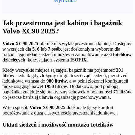
Wyróżnia?
Jak przestronna jest kabina i bagażnik
Volvo XC90 2025?
Volvo XC90 2025
oferuje niezwykle przestronną kabinę. Dostępny
w wersjach dla
5
,
6
lub
7 osób
, jest doskonałym wyborem dla
rodzin. Jego układ siedzeń umożliwia zamontowanie aż
6 fotelików
dziecięcych
, korzystając z systemu
ISOFIX
.
Kiedy wszystkie miejsca są zajęte, bagażnik ma pojemność
301
litrów
. Jednak gdy złożymy drugi i trzeci rząd siedzeń, przestrzeń
ładunkowa wzrasta do
980 litrów
, a w pełni złożonej konfiguracji
może osiągnąć nawet
1950 litrów
. Dodatkowo, pod podłogą
bagażnika znajduje się praktyczny schowek o pojemności
71 litrów
,
co jeszcze bardziej ułatwia organizację przechowywania.
W ten sposób
Volvo XC90 2025
doskonale łączy komfort
podróżowania z dużą elastycznością przestrzeni ładunkowej.
Układ siedzeń i możliwość montażu fotelików