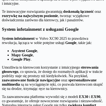
i intuicyjne.
Te innowacyjne rozwiązania gwarantują
doskonałą łączność
oraz
rozrywkę na najwyższym poziomie
, tworząc wyjątkowe
doświadczenia zarówno dla kierowcy, jak i pasażerów.
System infotainment z usługami Google
System infotainment
w Volvo XC90 2025 to prawdziwa
rewolucja, łącząca w sobie potężne usługi
Google
, takie jak:
Asystent Google
,
Mapy Google
,
Google Play
.
Umożliwia to kierowcom korzystanie z intuicyjnego
sterowania
głosowego
, co sprawia, że dostęp do rozmaitych aplikacji w trakcie
podróży staje się prostszy niż kiedykolwiek. Na przykład,
zaawansowane funkcje nawigacyjne
oraz
spersonalizowane
multimedia
są na wyciągnięcie ręki, co pozwala kierowcom skupić
się na drodze, trzymając ręce na kierownicy.
Ta zaawansowana platforma wywodzi się z modeli
EX30
i
EX90
,
co gwarantuje, że oferuje nowoczesne rozwiązania i niezawodność.
Naturalna integracja usług Google nie tylko
zwiększa komfort