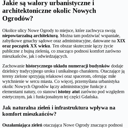
Jakie są walory urbanistyczne i
architektoniczne okolic Nowych
Ogrodów?
Okolice ulicy Nowe Ogrody to miejsce, które zachwyca swoją
niepowtarzalną architekturą
. Można tam podziwiać wspaniałe,
zabytkowe gmachy sądowe oraz administracyjne, datowane na
XIX
oraz początek XX wieku
. Ten obszar skutecznie łączy życie
publiczne z bujną zielenią, co znacząco podnosi komfort zarówno
mieszkańców, jak i odwiedzających.
Zachowanie
historycznego układu numeracji budynków
dodaje
dzielnicy tradycyjnego uroku i unikalnego charakteru. Otaczające ją
tereny zielone sprzyjają relaksowi oraz spacerom, oferując miłe
wytchnienie w sercu miasta. Co więcej, przemyślana urbanistyka
okolic Nowych Ogrodów łączy administracyjne funkcje z
elementami natury, co stanowi
istotny atut
zarówno pod względem
estetycznym, jak i funkcjonalnym tej części Gdańska.
Jak naturalna zieleń i infrastruktura wpływa na
komfort mieszkańców?
Oszałamiająca zieleń
otaczająca Nowe Ogrody znacząco podnosi