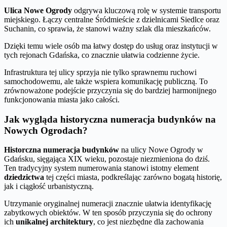
Ulica Nowe Ogrody
odgrywa kluczową rolę w systemie transportu
miejskiego. Łączy centralne Śródmieście z dzielnicami Siedlce oraz
Suchanin, co sprawia, że stanowi ważny szlak dla mieszkańców.
Dzięki temu wiele osób ma łatwy dostęp do usług oraz instytucji w
tych rejonach Gdańska, co znacznie ułatwia codzienne życie.
Infrastruktura tej ulicy sprzyja nie tylko sprawnemu ruchowi
samochodowemu, ale także wspiera komunikację publiczną. To
zrównoważone podejście przyczynia się do bardziej harmonijnego
funkcjonowania miasta jako całości.
Jak wygląda historyczna numeracja budynków na
Nowych Ogrodach?
Historczna numeracja budynków
na ulicy Nowe Ogrody w
Gdańsku, sięgająca XIX wieku, pozostaje niezmieniona do dziś.
Ten tradycyjny system numerowania stanowi istotny element
dziedzictwa
tej części miasta, podkreślając zarówno bogatą historię,
jak i ciągłość urbanistyczną.
Utrzymanie oryginalnej numeracji znacznie ułatwia identyfikację
zabytkowych obiektów. W ten sposób przyczynia się do ochrony
ich
unikalnej architektury
, co jest niezbędne dla zachowania