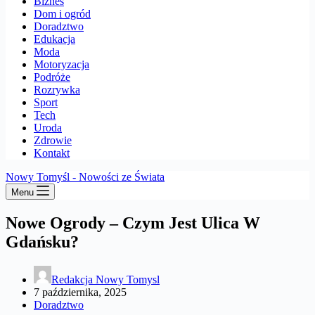
Biznes
Dom i ogród
Doradztwo
Edukacja
Moda
Motoryzacja
Podróże
Rozrywka
Sport
Tech
Uroda
Zdrowie
Kontakt
Nowy Tomyśl - Nowości ze Świata
Menu
Nowe Ogrody – Czym Jest Ulica W
Gdańsku?
Redakcja Nowy Tomysl
7 października, 2025
Doradztwo