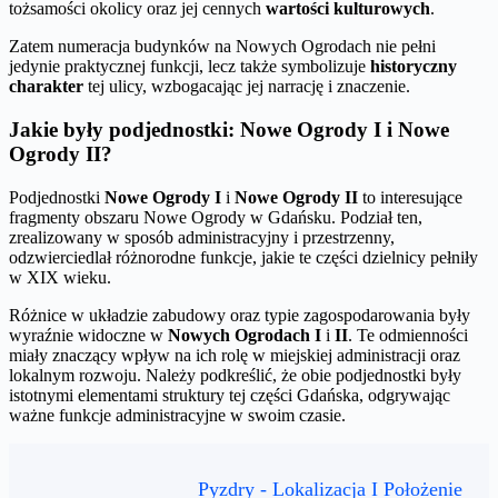
tożsamości okolicy oraz jej cennych
wartości kulturowych
.
Zatem numeracja budynków na Nowych Ogrodach nie pełni
jedynie praktycznej funkcji, lecz także symbolizuje
historyczny
charakter
tej ulicy, wzbogacając jej narrację i znaczenie.
Jakie były podjednostki: Nowe Ogrody I i Nowe
Ogrody II?
Podjednostki
Nowe Ogrody I
i
Nowe Ogrody II
to interesujące
fragmenty obszaru Nowe Ogrody w Gdańsku. Podział ten,
zrealizowany w sposób administracyjny i przestrzenny,
odzwierciedlał różnorodne funkcje, jakie te części dzielnicy pełniły
w XIX wieku.
Różnice w układzie zabudowy oraz typie zagospodarowania były
wyraźnie widoczne w
Nowych Ogrodach I
i
II
. Te odmienności
miały znaczący wpływ na ich rolę w miejskiej administracji oraz
lokalnym rozwoju. Należy podkreślić, że obie podjednostki były
istotnymi elementami struktury tej części Gdańska, odgrywając
ważne funkcje administracyjne w swoim czasie.
Pyzdry - Lokalizacja I Położenie