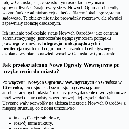
rolę w Gdańsku, stając się istotnym ośrodkiem wymiaru
sprawiedliwości. Znajdowały się w Nowych Ogrodach i pełniły
ważne funkcje administracyjne, będąc filarem lokalnego systemu
sądowego. Te obiekty nie tylko prowadziły rozprawy, ale również
zapewniały izolację osadzonym.
Ich istnienie podkreślało status Nowych Ogrodów jako centrum
administracyjnego, jednocześnie będąc symbolem porządku
prawnego w mieście.
Integracja funkcji sądowych i
penitencjarnych
miała ogromne znaczenie dla efektywnego
działania wymiaru sprawiedliwości w Gdańsku w tym okresie.
Jak przekształcono Nowe Ogrody Wewnętrzne po
przyłączeniu do miasta?
Po włączeniu
Nowych Ogrodów Wewnętrznych
do Gdańska w
1656 roku
, ten region stał się integralną częścią granic
administracyjnych miasta. To znaczące wydarzenie otworzyło nowe
możliwości dla urbanistycznego rozwoju tej części Gdańska.
Usypane wały pozwoliły na głębszą integrację Nowych Ogrodów z
miejską strukturą, co z kolei umożliwiło:
intensyfikację zabudowy,
rozwój infrastruktury,
przemianę tego obszaru,