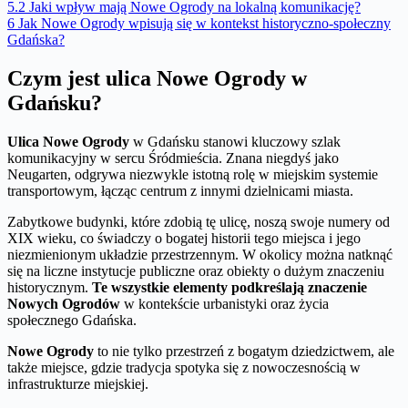
5.2
Jaki wpływ mają Nowe Ogrody na lokalną komunikację?
6
Jak Nowe Ogrody wpisują się w kontekst historyczno-społeczny
Gdańska?
Czym jest ulica Nowe Ogrody w
Gdańsku?
Ulica Nowe Ogrody
w Gdańsku stanowi kluczowy szlak
komunikacyjny w sercu Śródmieścia. Znana niegdyś jako
Neugarten, odgrywa niezwykle istotną rolę w miejskim systemie
transportowym, łącząc centrum z innymi dzielnicami miasta.
Zabytkowe budynki, które zdobią tę ulicę, noszą swoje numery od
XIX wieku, co świadczy o bogatej historii tego miejsca i jego
niezmienionym układzie przestrzennym. W okolicy można natknąć
się na liczne instytucje publiczne oraz obiekty o dużym znaczeniu
historycznym.
Te wszystkie elementy podkreślają znaczenie
Nowych Ogrodów
w kontekście urbanistyki oraz życia
społecznego Gdańska.
Nowe Ogrody
to nie tylko przestrzeń z bogatym dziedzictwem, ale
także miejsce, gdzie tradycja spotyka się z nowoczesnością w
infrastrukturze miejskiej.