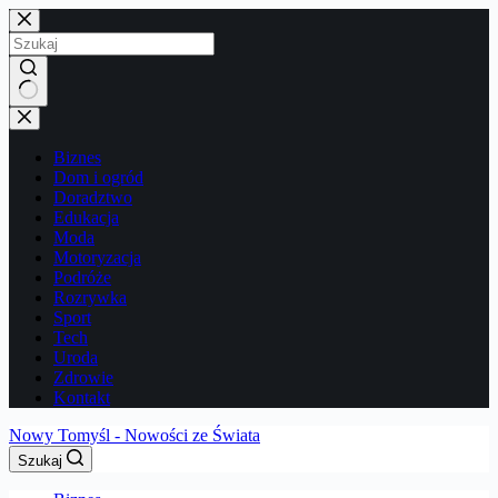
Przejdź
do
treści
Brak
wyników
Biznes
Dom i ogród
Doradztwo
Edukacja
Moda
Motoryzacja
Podróże
Rozrywka
Sport
Tech
Uroda
Zdrowie
Kontakt
Nowy Tomyśl - Nowości ze Świata
Szukaj