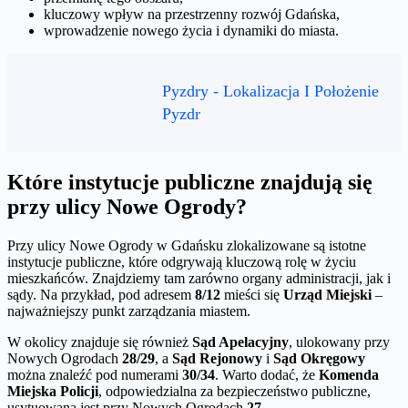
kluczowy wpływ na przestrzenny rozwój Gdańska,
wprowadzenie nowego życia i dynamiki do miasta.
Pyzdry - Lokalizacja I Położenie
Pyzdr
Które instytucje publiczne znajdują się
przy ulicy Nowe Ogrody?
Przy ulicy Nowe Ogrody w Gdańsku zlokalizowane są istotne
instytucje publiczne, które odgrywają kluczową rolę w życiu
mieszkańców. Znajdziemy tam zarówno organy administracji, jak i
sądy. Na przykład, pod adresem
8/12
mieści się
Urząd Miejski
–
najważniejszy punkt zarządzania miastem.
W okolicy znajduje się również
Sąd Apelacyjny
, ulokowany przy
Nowych Ogrodach
28/29
, a
Sąd Rejonowy
i
Sąd Okręgowy
można znaleźć pod numerami
30/34
. Warto dodać, że
Komenda
Miejska Policji
, odpowiedzialna za bezpieczeństwo publiczne,
usytuowana jest przy Nowych Ogrodach
27
.