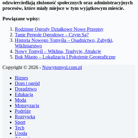
odzwierciedlają złożoność społecznych oraz administracyjnych
procesów, które miały miejsce w tym wyjątkowym mieście.
Powiązane wpisy:
Rodzinne Ogrody Działkowe Nowe Przepisy
Tanie Pergole Ogrodowe – Czym Są?
Historia Nowego Tomyśla – Osadnictwo, Zabytki,
Wikliniarstwo
Nowy Tomyśl – Wiklina, Tradycje, Atrakcje
Buk Miasto – Lokalizacja I Położenie Geograficzne
Copyright © 2026 -
Nowytomysl.com.pl
Biznes
Dom i ogród
Doradztwo
Edukacja
Moda
Motoryzacja
Podróże
Rozrywka
Sport
Tech
Uroda