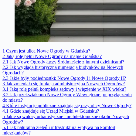
1
Czym jest ulica Nowe Ogrody w Gdańsku?
2
Jaką rolę pełni Nowe Ogrody na mapie Gdańska?
2.1
Jak Nowe Ogrody łączy Śródmieście z innymi dzielnicami?
2.2
Jak wygląda historyczna numeracja budynków na Nowych
Ogrodach?
2.3
Jakie były podjednostki: Nowe Ogrody I i Nowe Ogrody II?
3
Jak zmieniała się funkcja administracyjna Nowych Ogrodów?
3.1
Jaką rolę pełnił kompleks sądowy i więzienie w XIX wieku?
3.2
Jak przekształcono Nowe Ogrody Wewnętrzne po przyłączeniu
do miasta?
4
Które instytucje publiczne znajdują się przy ulicy Nowe Ogrody?
4.1
Gdzie znajduje się Urząd Miejski w Gdańsku?
5
Jakie są walory urbanistyczne i architektoniczne okolic Nowych
Ogrodów?
5.1
Jak naturalna zieleń i infrastruktura wpływa na komfort
mieszkańców?