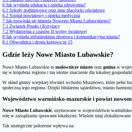
6
Jak wygląda edukacja i opieka zdrowotna?
6.1
Szkoły podstawowe oraz inne placówki oświatowe
6.2
Szpital powiatowy i opieka medyczna
7
Jak rozwijała się historia Nowego Miasta Lubawskiego?
7.1
Związek Pruski i Krzyżacy
7.2
Wydarzenia z czasów II wojny światowej
8
Jak wygląda infrastruktura drogowa i komunikacyjna miasta?
8.1
Obwodnica i droga krajowa nr 15
Gdzie leży Nowe Miasto Lubawskie?
Nowe Miasto Lubawskie to
malownicze miasto
oraz
gmina
w wojew
się w krajobraz regionu i ma istotne znaczenie dla lokalnej gospoda
W skład gminy wiejskiej również wchodzi Mszanowo, które pełni fu
społeczną tego regionu. Dzięki bliskiemu sąsiedztwu, miasto harmoni
Województwo warmińsko-mazurskie i powiat nowomi
Nowe Miasto Lubawskie
, usytuowane w województwie warmińsko-m
rolę w zarządzaniu sprawami lokalnymi. Właśnie tutaj zlokalizowane 
Tak strategiczne położenie wpływa na: