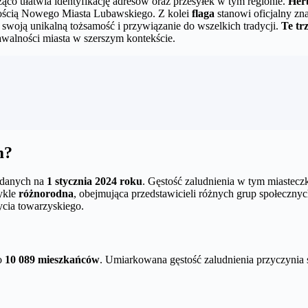
ząco ułatwia identyfikację adresów oraz przesyłek w tym regionie.
Her
złością Nowego Miasta Lubawskiego. Z kolei
flaga
stanowi oficjalny zn
 swoją unikalną tożsamość i przywiązanie do wszelkich tradycji.
Te tr
awalności miasta w szerszym kontekście.
m?
danych na
1 stycznia 2024 roku
. Gęstość zaludnienia w tym miastecz
ykle
różnorodna
, obejmująca przedstawicieli różnych grup społeczny
życia towarzyskiego.
ło
10 089 mieszkańców
. Umiarkowana gęstość zaludnienia przyczynia 