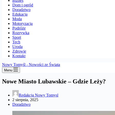
Biznes
Dom i ogród
Doradztwo
Edukacja
Moda
Motoryzacja
Podróże
Rozrywka
Sport
Tech
Uroda
Zdrowie
Kontakt
Nowy Tomyśl - Nowości ze Świata
Menu
Nowe Miasto Lubawskie – Gdzie Leży?
Redakcja Nowy Tomysl
2 sierpnia, 2025
Doradztwo