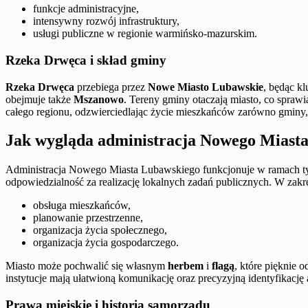
funkcje administracyjne,
intensywny rozwój infrastruktury,
usługi publiczne w regionie warmińsko-mazurskim.
Rzeka Drwęca i skład gminy
Rzeka Drwęca
przebiega przez
Nowe Miasto Lubawskie
, będąc k
obejmuje także
Mszanowo
. Tereny gminy otaczają miasto, co sprawi
całego regionu, odzwierciedlając życie mieszkańców zarówno gminy, 
Jak wygląda administracja Nowego Miast
Administracja Nowego Miasta Lubawskiego funkcjonuje w ramach typ
odpowiedzialność za realizację lokalnych zadań publicznych. W zakre
obsługa mieszkańców,
planowanie przestrzenne,
organizacja życia społecznego,
organizacja życia gospodarczego.
Miasto może pochwalić się własnym
herbem
i
flagą
, które pięknie 
instytucje mają ułatwioną komunikację oraz precyzyjną identyfikację
Prawa miejskie i historia samorządu