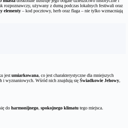
b miasta
doskonale ilustruje jego bogate dziedzictwo historyczne i
ak rozpoznawczy, używany z dumą podczas lokalnych festiwali oraz
zy elementy
– kod pocztowy, herb oraz flaga – nie tylko wzmacniają
ku jest
umiarkowana
, co jest charakterystyczne dla mniejszych
ch i wyznaniowych. Wśród nich znajdują się
Świadkowie Jehowy
,
się do
harmonijnego
,
spokojnego klimatu
tego miejsca.