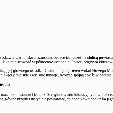
ództwie warmińsko-mazurskim, będące jednocześnie
stolicą powiat
rki. Jako miejscowość w północno-wschodniej Polsce, odgrywa kluczową
nkcję jej głównego ośrodka. Gmina obejmuje teren wokół Nowego Mias
jnie łączy miejskie i wiejskie funkcje, tworząc spójną całość w obrębi
ejski
azurskim, stanowi jeden z 16 regionów administracyjnych w Polsce.
są główne urzędy i instytucje powiatowe, co dodatkowo podkreśla jego