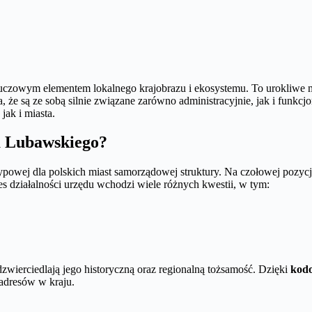
luczowym elementem lokalnego krajobrazu i ekosystemu. To urokliwe mi
a, że są ze sobą silnie związane zarówno administracyjnie, jak i fun
jak i miasta.
a Lubawskiego?
owej dla polskich miast samorządowej struktury. Na czołowej pozycj
s działalności urzędu wchodzi wiele różnych kwestii, w tym:
odzwierciedlają jego historyczną oraz regionalną tożsamość. Dzięki
kod
 adresów w kraju.