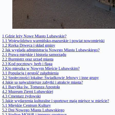
1
Gdzie leży Nowe Miasto Lubawskie?
1.1
Województwo warmińsko-mazurskie i powiat nowomiejski
1.2
Rzeka Drwęca i skład gminy
2
Jak wygląda administracja Nowego Miasta Lubawskiego?
2.1
Prawa miejskie i historia samorządu
2.2
Burmistrz oraz urząd miasta
2.3
Kod pocztowy, herb i flaga
3
Kto mieszka w Nowym Mieście Lubawskim?
3.1
Populacja i gęstość zaludnienia
3.2
Społeczności lokalne: Świadkowie Jehowy i inne grupy
4
Jakie są najważniejsze zabytki i atrakcje miasta?
4.1
Bazylika św. Tomasza Apostoła
4.2
Muzeum Ziemi Lubawskiej
4.3
Cmentarz żydowski
5
Jakie wydarzenia kulturalne i sportowe mają miejsce w mieście?
5.1
Miejskie Centrum Kultury
5.2
Dni Nowego Miasta Lubawskiego
5.3
Stadion MOSiR i imprezy sportowe