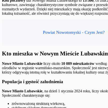
Kod pocztowy
dla Nowego Miasta Lubawskiego to
13-300
, co znac
kulturowe, zawierając charakterystyczne symbole związane z przes
rozmaitych wydarzeń. Dzięki niej mieszkańcy mają okazję podkreślić
lokalną tożsamość, ale również przyczyniają się do większej rozpozn
Powiat Nowotomyski - Czym Jest?
Kto mieszka w Nowym Mieście Lubawski
Nowe Miasto Lubawskie
liczy około
10 089 mieszkańców
według 
ośrodków w regionie warmińsko-mazurskim. Społeczność jest niezw
którzy odgrywają istotną rolę w kształtowaniu lokalnej kultury oraz 
Populacja i gęstość zaludnienia
Nowe Miasto Lubawskie
, na dzień 1 stycznia 2024 roku, liczy oko
Społeczność charakteryzuje się:
zrównoważoną strukturą wiekową,
stabilnym składem demograficznym,