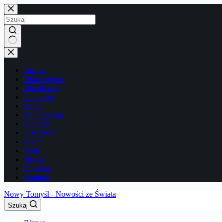
Przejdź
do
treści
Brak
wyników
Biznes
Dom i ogród
Doradztwo
Edukacja
Moda
Motoryzacja
Podróże
Rozrywka
Sport
Tech
Uroda
Zdrowie
Kontakt
Nowy Tomyśl - Nowości ze Świata
Szukaj