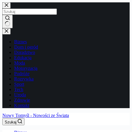
Przejdź
do
treści
Brak
wyników
Biznes
Dom i ogród
Doradztwo
Edukacja
Moda
Motoryzacja
Podróże
Rozrywka
Sport
Tech
Uroda
Zdrowie
Kontakt
Nowy Tomyśl - Nowości ze Świata
Szukaj