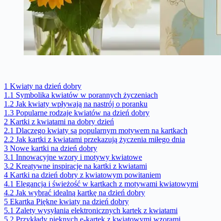
1
Kwiaty na dzień dobry
1.1
Symbolika kwiatów w porannych życzeniach
1.2
Jak kwiaty wpływają na nastrój o poranku
1.3
Popularne rodzaje kwiatów na dzień dobry
2
Kartki z kwiatami na dobry dzień
2.1
Dlaczego kwiaty są popularnym motywem na kartkach
2.2
Jak kartki z kwiatami przekazują życzenia miłego dnia
3
Nowe kartki na dzień dobry
3.1
Innowacyjne wzory i motywy kwiatowe
3.2
Kreatywne inspiracje na kartki z kwiatami
4
Kartki na dzień dobry z kwiatowym powitaniem
4.1
Elegancja i świeżość w kartkach z motywami kwiatowymi
4.2
Jak wybrać idealną kartkę na dzień dobry
5
Ekartka Piękne kwiaty na dzień dobry
5.1
Zalety wysyłania elektronicznych kartek z kwiatami
5.2
Przykłady pięknych e-kartek z kwiatowymi wzorami