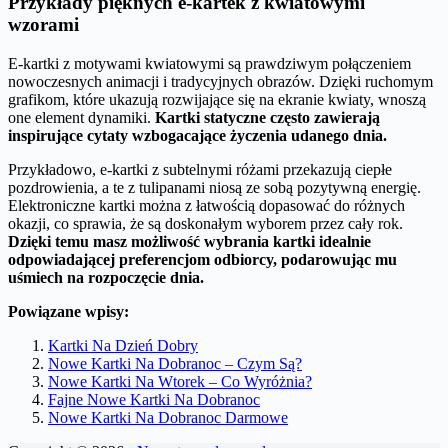
Przykłady pięknych e-kartek z kwiatowymi
wzorami
E-kartki z motywami kwiatowymi są prawdziwym połączeniem
nowoczesnych animacji i tradycyjnych obrazów. Dzięki ruchomym
grafikom, które ukazują rozwijające się na ekranie kwiaty, wnoszą
one element dynamiki.
Kartki statyczne często zawierają
inspirujące cytaty wzbogacające życzenia udanego dnia.
Przykładowo, e-kartki z subtelnymi różami przekazują ciepłe
pozdrowienia, a te z tulipanami niosą ze sobą pozytywną energię.
Elektroniczne kartki można z łatwością dopasować do różnych
okazji, co sprawia, że są doskonałym wyborem przez cały rok.
Dzięki temu masz możliwość wybrania kartki idealnie
odpowiadającej preferencjom odbiorcy, podarowując mu
uśmiech na rozpoczęcie dnia.
Powiązane wpisy:
Kartki Na Dzień Dobry
Nowe Kartki Na Dobranoc – Czym Są?
Nowe Kartki Na Wtorek – Co Wyróżnia?
Fajne Nowe Kartki Na Dobranoc
Nowe Kartki Na Dobranoc Darmowe