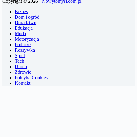
Copyright © 2026 -
Nowytomysl.com.pl
Biznes
Dom i ogród
Doradztwo
Edukacja
Moda
Motoryzacja
Podróże
Rozrywka
Sport
Tech
Uroda
Zdrowie
Polityka Cookies
Kontakt