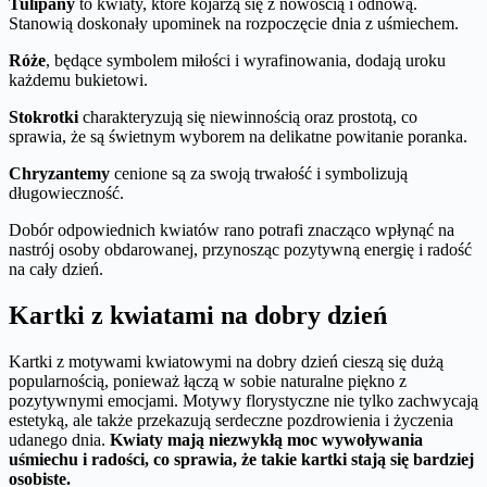
Tulipany
to kwiaty, które kojarzą się z nowością i odnową.
Stanowią doskonały upominek na rozpoczęcie dnia z uśmiechem.
Róże
, będące symbolem miłości i wyrafinowania, dodają uroku
każdemu bukietowi.
Stokrotki
charakteryzują się niewinnością oraz prostotą, co
sprawia, że są świetnym wyborem na delikatne powitanie poranka.
Chryzantemy
cenione są za swoją trwałość i symbolizują
długowieczność.
Dobór odpowiednich kwiatów rano potrafi znacząco wpłynąć na
nastrój osoby obdarowanej, przynosząc pozytywną energię i radość
na cały dzień.
Kartki z kwiatami na dobry dzień
Kartki z motywami kwiatowymi na dobry dzień cieszą się dużą
popularnością, ponieważ łączą w sobie naturalne piękno z
pozytywnymi emocjami. Motywy florystyczne nie tylko zachwycają
estetyką, ale także przekazują serdeczne pozdrowienia i życzenia
udanego dnia.
Kwiaty mają niezwykłą moc wywoływania
uśmiechu i radości, co sprawia, że takie kartki stają się bardziej
osobiste.