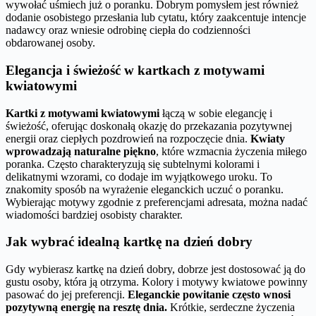
wywołać uśmiech już o poranku. Dobrym pomysłem jest również
dodanie osobistego przesłania lub cytatu, który zaakcentuje intencje
nadawcy oraz wniesie odrobinę ciepła do codzienności
obdarowanej osoby.
Elegancja i świeżość w kartkach z motywami
kwiatowymi
Kartki z motywami kwiatowymi
łączą w sobie elegancję i
świeżość, oferując doskonałą okazję do przekazania pozytywnej
energii oraz ciepłych pozdrowień na rozpoczęcie dnia.
Kwiaty
wprowadzają naturalne piękno
, które wzmacnia życzenia miłego
poranka. Często charakteryzują się subtelnymi kolorami i
delikatnymi wzorami, co dodaje im wyjątkowego uroku. To
znakomity sposób na wyrażenie eleganckich uczuć o poranku.
Wybierając motywy zgodnie z preferencjami adresata, można nadać
wiadomości bardziej osobisty charakter.
Jak wybrać idealną kartkę na dzień dobry
Gdy wybierasz kartkę na dzień dobry, dobrze jest dostosować ją do
gustu osoby, która ją otrzyma. Kolory i motywy kwiatowe powinny
pasować do jej preferencji.
Eleganckie powitanie często wnosi
pozytywną energię na resztę dnia.
Krótkie, serdeczne życzenia