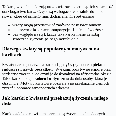
Te karty wizualnie ukazują urok kwiatów, akcentując ich subtelność
oraz bogactwo barw. Często są wzbogacone o trafnie dobrane
słowa, które od samego rana dodają energii i optymizmu.
wzory mogą przedstawiać zarówno pastelowe bukiety,
intensywnie kolorowe kompozycje dla efektu świeżości,
bez względu na styl, każda taka kartka niesie ze sobą
serdeczne życzenia pełnego radości dnia.
Dlaczego kwiaty są popularnym motywem na
kartkach
Kwiaty często goszczą na kartkach, gdyż są symbolem
piękna
,
radości
i
świeżych początków
. Wyrażają pozytywne emocje oraz
serdeczne życzenia, co czyni je doskonałymi na różnorodne okazje.
Takie kartki dodają
koloru
i
optymizmu
do dnia osoby, która je
otrzymuje. Motywy kwiatowe pozwalają na przekazanie ciepłych
życzeń i poprawę samopoczucia adresata.
Jak kartki z kwiatami przekazują życzenia miłego
dnia
Kartki ozdobione kwiatami przekazują życzenia pełne dobrych