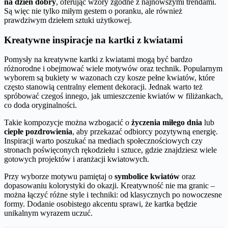
na dzień dobry
, oferując wzory zgodne z najnowszymi trendami.
Są więc nie tylko miłym gestem o poranku, ale również
prawdziwym dziełem sztuki użytkowej.
Kreatywne inspiracje na kartki z kwiatami
Pomysły na kreatywne kartki z kwiatami mogą być bardzo
różnorodne i obejmować wiele motywów oraz technik. Popularnym
wyborem są bukiety w wazonach czy kosze pełne kwiatów, które
często stanowią centralny element dekoracji. Jednak warto też
spróbować czegoś innego, jak umieszczenie kwiatów w filiżankach,
co doda oryginalności.
Takie kompozycje można wzbogacić o
życzenia miłego dnia
lub
ciepłe pozdrowienia
, aby przekazać odbiorcy pozytywną energię.
Inspiracji warto poszukać na mediach społecznościowych czy
stronach poświęconych rękodziełu i sztuce, gdzie znajdziesz wiele
gotowych projektów i aranżacji kwiatowych.
Przy wyborze motywu pamiętaj o
symbolice kwiatów
oraz
dopasowaniu kolorystyki do okazji. Kreatywność nie ma granic –
można łączyć różne style i techniki: od klasycznych po nowoczesne
formy. Dodanie osobistego akcentu sprawi, że kartka będzie
unikalnym wyrazem uczuć.