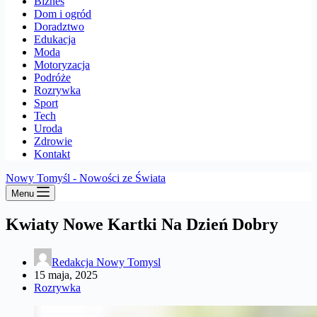
Biznes
Dom i ogród
Doradztwo
Edukacja
Moda
Motoryzacja
Podróże
Rozrywka
Sport
Tech
Uroda
Zdrowie
Kontakt
Nowy Tomyśl - Nowości ze Świata
Menu
Kwiaty Nowe Kartki Na Dzień Dobry
Redakcja Nowy Tomysl
15 maja, 2025
Rozrywka