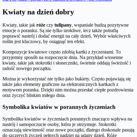
Kwiaty na dzień dobry
Kwiaty, takie jak
róże
czy
tulipany
, wspaniale budzą pozytywne
emocje o poranku. Są nie tylko urokliwe, lecz także potrafią
poprawić nastrój i dodać energii na cały dzień. Wybór właściwych
roślin jest kluczowy, by osiągnąć ten efekt.
Kompozycje kwiatowe często zdobią kartki z życzeniami. To
przyjemny sposób na rozpoczęcie dnia. Na przykład wiosenne
kwiaty, takie jak stokrotki i słoneczniki, świetnie oddają świeżość i
radość nowego początku.
Można je wykorzystać nie tylko jako bukiety. Często pojawiają się
także jako elementy graficzne na elektronicznych kartkach z
motywem poranka. Dzięki nim można przesłać ciepłe pozdrowienia
oraz życzyć bliskim miłego dnia.
Symbolika kwiatów w porannych życzeniach
Symbolika kwiatów w życzeniach porannych znacząco wpływa na
nastrój i samopoczucie osoby, która je otrzymuje. Stokrotki
oznaczają niewinność oraz nowe początki, dlatego doskonale pasują
do szczerych życzeń pełnych nadziei na udany dzień. Róże