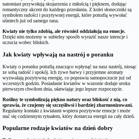
natomiast przywołują skojarzenia z miłością i pięknem, dodając
romantyczny akcent do każdego przesłania. Z kolei słoneczniki są
symbolem radości i pozytywnej energii, które potrafią wywołać
uśmiech już od samego rana.
Kwiaty nie tylko zdobią, ale również oddziałują na emocje.
Dzięki nim możemy w subtelny sposób wyrazić nasze intencje i
uczucia wobec bliskich.
Jak kwiaty wpływają na nastrój o poranku
Kwiaty o poranku potrafią znacząco wpłynąć na nasz nastrój, niosąc
ze sobą radość i spokój. Ich żywe barwy i przyjemne aromaty
wyzwalają pozytywną energię, co poprawia samopoczucie już od
wczesnych godzin. Posiadanie kwiatów w wazonie dodaje uroku
pierwszym chwilom dnia, ułatwiając jego lepsze rozpoczęcie.
Rośliny te symbolizują piękno natury oraz bliskość z nią, co
sprawia, że czujemy się szczęśliwsi i bardziej zharmonizowani.
Regularny kontakt z kwiatami wspiera pozytywne emocje i może
stać się codziennym rytuałem, który dostarcza energii na cały dzień.
Popularne rodzaje kwiatów na dzień dobry