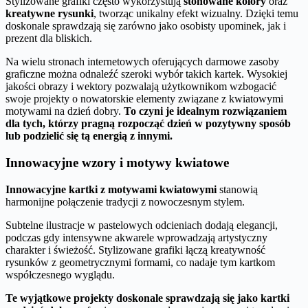
Stylizowane grafiki często wykorzystują
stonowane kolory
oraz
kreatywne rysunki
, tworząc unikalny efekt wizualny. Dzięki temu
doskonale sprawdzają się zarówno jako osobisty upominek, jak i
prezent dla bliskich.
Na wielu stronach internetowych oferujących darmowe zasoby
graficzne można odnaleźć szeroki wybór takich kartek. Wysokiej
jakości obrazy i wektory pozwalają użytkownikom wzbogacić
swoje projekty o nowatorskie elementy związane z kwiatowymi
motywami na dzień dobry.
To czyni je idealnym rozwiązaniem
dla tych, którzy pragną rozpocząć dzień w pozytywny sposób
lub podzielić się tą energią z innymi.
Innowacyjne wzory i motywy kwiatowe
Innowacyjne kartki z motywami kwiatowymi
stanowią
harmonijne połączenie tradycji z nowoczesnym stylem.
Subtelne ilustracje w pastelowych odcieniach dodają elegancji,
podczas gdy intensywne akwarele wprowadzają artystyczny
charakter i świeżość. Stylizowane grafiki łączą kreatywność
rysunków z geometrycznymi formami, co nadaje tym kartkom
współczesnego wyglądu.
Te wyjątkowe projekty doskonale sprawdzają się jako kartki