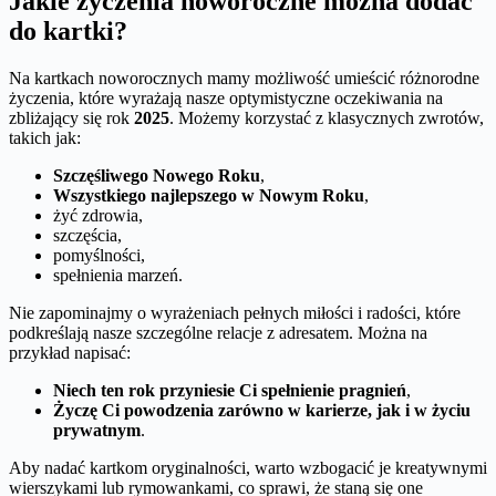
Jakie życzenia noworoczne można dodać
do kartki?
Na kartkach noworocznych mamy możliwość umieścić różnorodne
życzenia, które wyrażają nasze optymistyczne oczekiwania na
zbliżający się rok
2025
. Możemy korzystać z klasycznych zwrotów,
takich jak:
Szczęśliwego Nowego Roku
,
Wszystkiego najlepszego w Nowym Roku
,
żyć zdrowia,
szczęścia,
pomyślności,
spełnienia marzeń.
Nie zapominajmy o wyrażeniach pełnych miłości i radości, które
podkreślają nasze szczególne relacje z adresatem. Można na
przykład napisać:
Niech ten rok przyniesie Ci spełnienie pragnień
,
Życzę Ci powodzenia zarówno w karierze, jak i w życiu
prywatnym
.
Aby nadać kartkom oryginalności, warto wzbogacić je kreatywnymi
wierszykami lub rymowankami, co sprawi, że staną się one