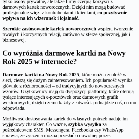
tylko osoby prywatne, ale także firmy czerpią korzyści z
darmowych kartek noworocznych. Dzięki nim mogą budować
profesjonalne więzi z kontrahentami i klientami,
co pozytywnie
wpływa na ich wizerunek i lojalność.
Szerokie zastosowanie kartek noworocznych
wspiera tworzenie
trwałych i korzystnych relacji, zarówno w sferze społecznej, jak i
biznesowej.
Co wyróżnia darmowe kartki na Nowy
Rok 2025 w internecie?
Darmowe kartki na Nowy Rok 2025
, które można znaleźć w
sieci, cieszą się dużym zainteresowaniem. Ich popularność wynika
głównie z różnorodności – od tradycyjnych do nowoczesnych
wzorów. Użytkownicy mają do dyspozycji platformy, które oferują
tysiące interesujących e-pocztówek oraz darmowych grafik
wektorowych, dzięki czemu każdy z łatwością odnajdzie coś, co mu
odpowiada.
Możliwość dostosowania kartek do własnych potrzeb nadaje im
wyjątkowy charakter. Co ważne,
szybka wysyłka
za
pośrednictwem SMS, Messengera, Facebooka czy WhatsApp
sprawia, że życzenia można przesłać o dowolnej porze.