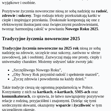
wyjątkowe i osobiste.
Pozytywne życzenia noworoczne niosą ze sobą nadzieję na
radość
,
zdrowie
i
sukcesy
. Tego rodzaju teksty przekształcają kartki w
ciepłe i inspirujące przesłania. Doskonale komponują się one z
efektownymi ilustracjami oraz świątecznymi pozdrowieniami,
tworząc harmonijną całość w powitaniu
Nowego Roku 2025
.
Tradycyjne życzenia noworoczne 2025
Tradycyjne życzenia noworoczne na 2025 rok
niosą ze sobą
nadzieję na zdrowie, szczęście oraz sukcesy, zarówno w sferze
zawodowej, jak i osobistej. Zazwyczaj mają one prosty, ciepły i
uniwersalny charakter. Możemy usłyszeć takie zwroty jak:
„Szczęśliwego Nowego Roku”,
„Oby Nowy Rok przyniósł radość i spełnienie marzeń”,
„Życzę zdrowia i powodzenia na każdy dzień.”
Takie tradycje cieszą się ogromną popularnością w Polsce.
Korzystamy z nich na
kartkach
,
e-kartkach
,
SMS-ach
oraz
komunikatorach
, co sprawia, że łatwo nawiązujemy pozytywne
relacje z rodziną, przyjaciółmi i znajomymi. Dzieląc się tymi
serdecznymi słowami, okazujemy
wsparcie
i
życzliwość
w tym
szczególnym okresie.