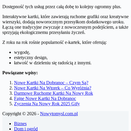
Dostępność tych usług przez całą dobę to kolejny ogromny plus.
Interaktywne kartki, które zawierają ruchome grafiki oraz kreatywne
wierszyki, dodają noworocznym przesyłkom dodatkowego uroku.
Łączą one tradycyjne zwyczaje z nowoczesnym podejściem, a także
sprzyjają ekologicznemu przesyłaniu życzeń.
Z roku na rok rośnie popularność e-kartek, które oferują:
wygodę,
estetyczny design,
łatwość w dzieleniu się radością z innymi.
Powiązane wpisy:
Nowe Kartki Na Dobranoc – Czym Są?
Nowe Kartki Na Wtorek – Co Wyróżnia?
Darmowe Ruchome Kartki Na Nowy Rok
Fajne Nowe Kartki Na Dobranoc
Zyczenia Na Nowy Rok 2025 Gify
Copyright © 2026 -
Nowytomysl.com.pl
Biznes
Dom i ogród