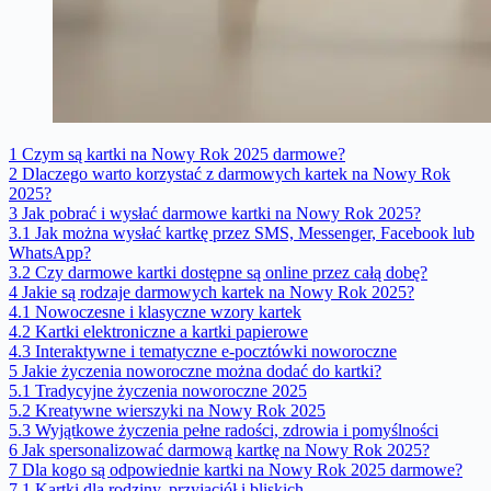
1
Czym są kartki na Nowy Rok 2025 darmowe?
2
Dlaczego warto korzystać z darmowych kartek na Nowy Rok
2025?
3
Jak pobrać i wysłać darmowe kartki na Nowy Rok 2025?
3.1
Jak można wysłać kartkę przez SMS, Messenger, Facebook lub
WhatsApp?
3.2
Czy darmowe kartki dostępne są online przez całą dobę?
4
Jakie są rodzaje darmowych kartek na Nowy Rok 2025?
4.1
Nowoczesne i klasyczne wzory kartek
4.2
Kartki elektroniczne a kartki papierowe
4.3
Interaktywne i tematyczne e-pocztówki noworoczne
5
Jakie życzenia noworoczne można dodać do kartki?
5.1
Tradycyjne życzenia noworoczne 2025
5.2
Kreatywne wierszyki na Nowy Rok 2025
5.3
Wyjątkowe życzenia pełne radości, zdrowia i pomyślności
6
Jak spersonalizować darmową kartkę na Nowy Rok 2025?
7
Dla kogo są odpowiednie kartki na Nowy Rok 2025 darmowe?
7.1
Kartki dla rodziny, przyjaciół i bliskich