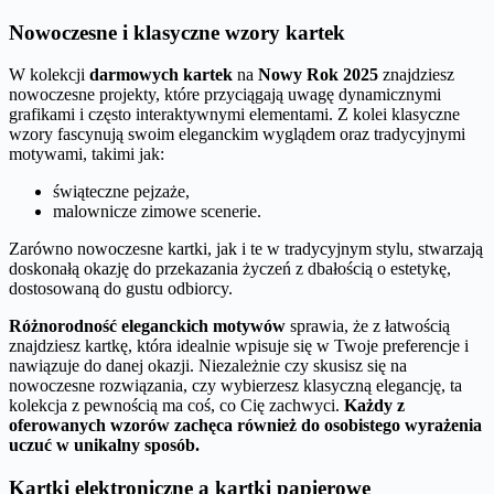
Nowoczesne i klasyczne wzory kartek
W kolekcji
darmowych kartek
na
Nowy Rok 2025
znajdziesz
nowoczesne projekty, które przyciągają uwagę dynamicznymi
grafikami i często interaktywnymi elementami. Z kolei klasyczne
wzory fascynują swoim eleganckim wyglądem oraz tradycyjnymi
motywami, takimi jak:
świąteczne pejzaże,
malownicze zimowe scenerie.
Zarówno nowoczesne kartki, jak i te w tradycyjnym stylu, stwarzają
doskonałą okazję do przekazania życzeń z dbałością o estetykę,
dostosowaną do gustu odbiorcy.
Różnorodność eleganckich motywów
sprawia, że z łatwością
znajdziesz kartkę, która idealnie wpisuje się w Twoje preferencje i
nawiązuje do danej okazji. Niezależnie czy skusisz się na
nowoczesne rozwiązania, czy wybierzesz klasyczną elegancję, ta
kolekcja z pewnością ma coś, co Cię zachwyci.
Każdy z
oferowanych wzorów zachęca również do osobistego wyrażenia
uczuć w unikalny sposób.
Kartki elektroniczne a kartki papierowe