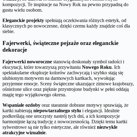
kompozycji. Te inspiracje na Nowy Rok na pewno przypadną do
gustu wielu osobom.
Eleganckie projekty
spełniają oczekiwania różnych estetyk, od
klasycznych po nowoczesne, dzięki czemu każdy znajdzie coś dla
siebie.
Fajerwerki, świąteczne pejzaże oraz eleganckie
dekoracje
Fajerwerki noworoczne
stanowią doskonały symbol radości i
ekscytacji, które towarzyszą przywitaniu
Nowego Roku
. Ich
spektakularne eksplozje kolorów zachwycają i szybko stają się
ulubionym motywem na darmowych kartkach, wywołując
przyjemne emocje. Sceny świąteczne ukazujące zimowe krajobrazy,
ośnieżone ulice oraz pięknie przystrojone budynki w pełni oddają
magię tego wyjątkowego okresu.
Wspaniałe ozdoby
oraz starannie dobrane motywy sprawiają, że
kartki nabierają
niepowtarzalnego stylu
i elegancji. Idealnie
podkreślają one uroczysty nastrój tych dni, a ich kompozycje
harmonijnie łączą tradycję z nowoczesnością. Dzięki temu kartki
sylwestrowe są nie tylko estetyczne, ale również
niezwykle
atrakcyjne wizualnie
.