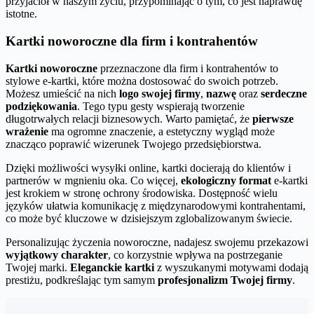
przyjaciół w naszym życiu, przypominając o tym, co jest naprawdę
istotne.
Kartki noworoczne dla firm i kontrahentów
Kartki noworoczne
przeznaczone dla firm i kontrahentów to
stylowe e-kartki, które można dostosować do swoich potrzeb.
Możesz umieścić na nich
logo swojej firmy
,
nazwę
oraz
serdeczne
podziękowania
. Tego typu gesty wspierają tworzenie
długotrwałych relacji biznesowych. Warto pamiętać, że
pierwsze
wrażenie
ma ogromne znaczenie, a estetyczny wygląd może
znacząco poprawić wizerunek Twojego przedsiębiorstwa.
Dzięki możliwości wysyłki online, kartki docierają do klientów i
partnerów w mgnieniu oka. Co więcej,
ekologiczny format
e-kartki
jest krokiem w stronę ochrony środowiska. Dostępność wielu
języków ułatwia komunikację z międzynarodowymi kontrahentami,
co może być kluczowe w dzisiejszym zglobalizowanym świecie.
Personalizując życzenia noworoczne, nadajesz swojemu przekazowi
wyjątkowy charakter
, co korzystnie wpływa na postrzeganie
Twojej marki.
Eleganckie kartki
z wyszukanymi motywami dodają
prestiżu, podkreślając tym samym
profesjonalizm Twojej firmy
.