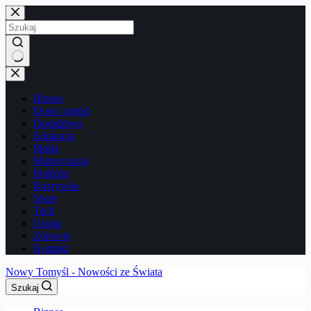
Przejdź
do
treści
Brak
wyników
Biznes
Dom i ogród
Doradztwo
Edukacja
Moda
Motoryzacja
Podróże
Rozrywka
Sport
Tech
Uroda
Zdrowie
Kontakt
Nowy Tomyśl - Nowości ze Świata
Szukaj