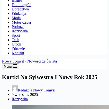
Biznes
Dom i ogród
Doradztwo
Edukacja
Moda
Motoryzacja
Podróże
Rozrywka
Sport
Tech
Uroda
Zdrowie
Kontakt
Nowy Tomyśl - Nowości ze Świata
Menu
Kartki Na Sylwestra I Nowy Rok 2025
Redakcja Nowy Tomysl
9 września, 2025
Rozrywka