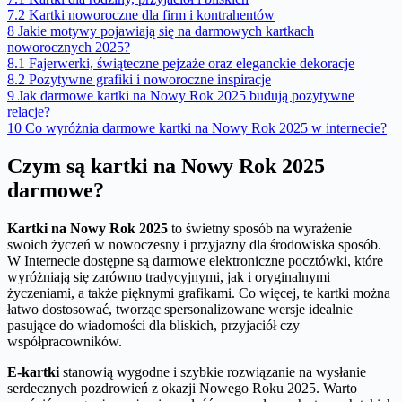
7.2
Kartki noworoczne dla firm i kontrahentów
8
Jakie motywy pojawiają się na darmowych kartkach
noworocznych 2025?
8.1
Fajerwerki, świąteczne pejzaże oraz eleganckie dekoracje
8.2
Pozytywne grafiki i noworoczne inspiracje
9
Jak darmowe kartki na Nowy Rok 2025 budują pozytywne
relacje?
10
Co wyróżnia darmowe kartki na Nowy Rok 2025 w internecie?
Czym są kartki na Nowy Rok 2025
darmowe?
Kartki na Nowy Rok 2025
to świetny sposób na wyrażenie
swoich życzeń w nowoczesny i przyjazny dla środowiska sposób.
W Internecie dostępne są darmowe elektroniczne pocztówki, które
wyróżniają się zarówno tradycyjnymi, jak i oryginalnymi
życzeniami, a także pięknymi grafikami. Co więcej, te kartki można
łatwo dostosować, tworząc spersonalizowane wersje idealnie
pasujące do wiadomości dla bliskich, przyjaciół czy
współpracowników.
E-kartki
stanowią wygodne i szybkie rozwiązanie na wysłanie
serdecznych pozdrowień z okazji Nowego Roku 2025. Warto