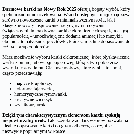
Darmowe kartki na Nowy Rok 2025
oferują bogaty wybór, który
spełni różnorodne oczekiwania. Wśród dostępnych opcji znajdziesz
zarówno nowoczesne kartki o minimalistycznym stylu, jak i
klasyczne wzory inspirowane tradycyjnymi motywami
świątecznymi. Interaktywne kartki elektroniczne cieszą się rosnącą
popularnością – umożliwiają one dodanie animacji lub muzyki i
obejmują tematyczne e-pocztówki, które są idealnie dopasowane do
różnych grup odbiorców.
Masz możliwość wyboru kartki elektronicznej, którą błyskawicznie
wyślesz online, lub wersji papierowej, którą łatwo pobierzesz i
wydrukujesz w domu. Ciekawe motywy, które zdobią te kartki,
często przedstawiają:
magicze krajobrazy,
kolorowe fajerwerki,
humorystyczne rymowanki,
kreatywne wierszyki.
wyjątkowy urok.
Dzięki tym charakterystycznym elementom kartki zyskują
niepowtarzalny urok.
Taki szeroki wachlarz wzorów pozwala na
idealne dopasowanie kartki do gustu odbiorcy, co czyni je
niezwykle popularnymi w Polsce.