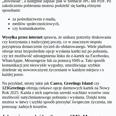
„download”, a następnie zapisać plik w formacie JPG lub PDF. Po
zakończeniu pobierania możesz podzielić się kartką różnymi
sposobami:
za pośrednictwem e-maila,
mediów społecznościowych,
czy komunikatorów.
Wysyłka przez internet
sprawia, że unikasz potrzeby drukowania
czy korzystania z tradycyjnej poczty, co w znacznym stopniu
przyspiesza dostarczenie życzeń do obdarowanego. Wiele platform
oferuje teraz bezpośrednie opcje wysłania kartki tuż po pobraniu,
czy też możliwość udostępnienia linku do e-kartek na Facebooku,
WhatsAppie, Messengerze lub za pomocą SMS-a. Taki sposób
komunikacji jest niezwykle wygodny, umożliwiając szybkie
dzielenie się noworocznymi życzeniami w każdym miejscu i o
każdej porze.
Na przykład, strony takie jak
Canva
,
Greetings Island
czy
123Greetings
oferują ciekawe opcje darmowych kartek na Nowy
Rok 2025. Każda z nich zapewnia szeroki wachlarz wzorów oraz
możliwość natychmiastowego pobrania i wysłania. Dzięki temu
możesz w łatwy i szybki sposób przesyłać świąteczne życzenia, nie
ponosząc żadnych kosztów.