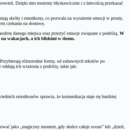
drowień. Dzięki nim możemy błyskawicznie i z łatwością przekazać
ją skróty i emotikony, co pozwala na wyrażenie emocji w prosty,
blem czekania na dostawę.
mosferę danego miejsca oraz przeżyć emocje związane z podróżą.
W
ą na wakacjach, a ich bliskimi w domu.
 Przybierają różnorodne formy, od zabawnych tekstów po
oddają ich wrażenia z podróży, takie jak:
owiednich emotikonów sprawia, że komunikacja staje się bardziej
ować jako „magiczny moment, gdy słońce całuje ocean” lub „dzień,