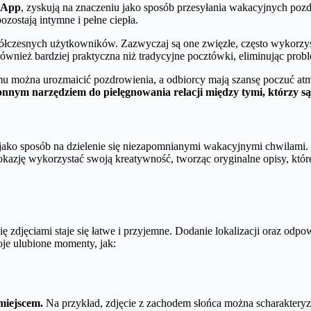
sApp
, zyskują na znaczeniu jako sposób przesyłania wakacyjnych poz
ozostają intymne i pełne ciepła.
zesnych użytkowników. Zazwyczaj są one zwięzłe, często wykorzystu
e również bardziej praktyczna niż tradycyjne pocztówki, eliminując pro
emu można urozmaicić pozdrowienia, a odbiorcy mają szansę poczuć at
ronnym narzędziem do pielęgnowania relacji między tymi, którzy s
ako sposób na dzielenie się niezapomnianymi wakacyjnymi chwilami.
azję wykorzystać swoją kreatywność, tworząc oryginalne opisy, które 
się zdjęciami staje się łatwe i przyjemne. Dodanie lokalizacji oraz odp
oje ulubione momenty, jak:
miejscem.
Na przykład, zdjęcie z zachodem słońca można scharakteryz