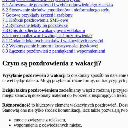
6.1
Adresowanie pocztówki i wybór odpowiedniego znaczka
6.2
Stosowanie skrótów, emotikonów i nieformalnego stylu
7
Gotowe przykłady życzeń i szablony
7.1
Krótkie pozdrowienia SMS-owe
7.2
Rymowane teksty na pocztówkę
7.3
Opis do zdjęcia z wakacyjnymi widokami
8
Jak personalizować i wzbogacać pozdrowienia?
8.1
Dodanie lokalnych smaków i wakacyjnych przygód
8.2
Wykorzystanie humoru i kreatywności językowej
8.3
Łączenie pozdrowień z pamiątkami i wspomnieniami
Czym są pozdrowienia z wakacji?
Wysyłanie pozdrowień z wakacji
to doskonały sposób na dzielenie 
nawet będąc daleko. Mogą przybierać różne formy, od tradycyjnych
Dzięki takim pozdrowieniom
zacieśniamy więzi z rodziną i przyja
miejsc stanowią doskonały materiał do tworzenia inspirujących treśc
Różnorodność
to kluczowy element wakacyjnych pozdrowień. Dostoso
Stanowią one nie tylko środek komunikacji, lecz także pozwalają two
emocje związane z relaksem,
wspomnienia z odwiedzanych miejsc,