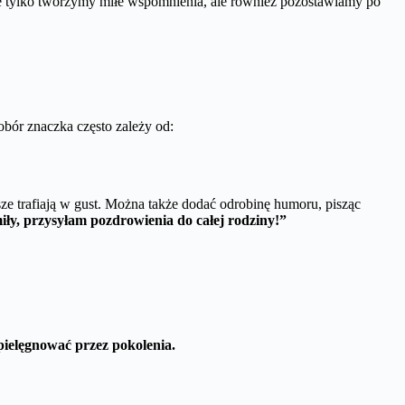
nie tylko tworzymy miłe wspomnienia, ale również pozostawiamy po
obór znaczka często zależy od:
sze trafiają w gust. Można także dodać odrobinę humoru, pisząc
iły, przysyłam pozdrowienia do całej rodziny!”
 pielęgnować przez pokolenia.