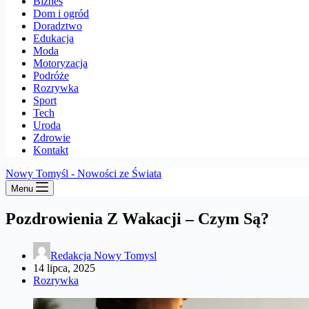
Biznes
Dom i ogród
Doradztwo
Edukacja
Moda
Motoryzacja
Podróże
Rozrywka
Sport
Tech
Uroda
Zdrowie
Kontakt
Nowy Tomyśl - Nowości ze Świata
Menu
Pozdrowienia Z Wakacji – Czym Są?
Redakcja Nowy Tomysl
14 lipca, 2025
Rozrywka