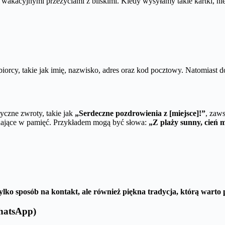
ę wakacyjnymi przeżyciami z bliskimi. Kiedy wysyłamy takie kartki, 
orcy, takie jak imię, nazwisko, adres oraz kod pocztowy. Natomiast d
czne zwroty, takie jak
„Serdeczne pozdrowienia z [miejsce]!”
, zaw
apadające w pamięć. Przykładem mogą być słowa:
„Z plaży sunny, cień m
tylko sposób na kontakt, ale również piękna tradycja, którą warto
hatsApp)