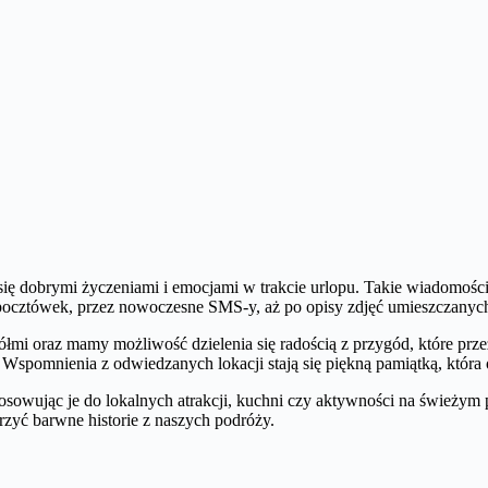
się dobrymi życzeniami i emocjami w trakcie urlopu. Takie wiadomośc
 pocztówek, przez nowoczesne SMS-y, aż po opisy zdjęć umieszczany
ciółmi oraz mamy możliwość dzielenia się radością z przygód, które 
i. Wspomnienia z odwiedzanych lokacji stają się piękną pamiątką, która
wując je do lokalnych atrakcji, kuchni czy aktywności na świeżym po
rzyć barwne historie z naszych podróży.