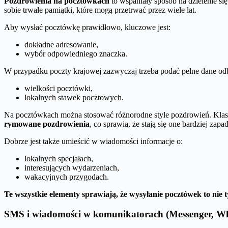
Pozdrowienia na pocztówkach
to wspaniały sposób na dzielenie si
sobie trwałe pamiątki, które mogą przetrwać przez wiele lat.
Aby wysłać pocztówkę prawidłowo, kluczowe jest:
dokładne adresowanie,
wybór odpowiedniego znaczka.
W przypadku poczty krajowej zazwyczaj trzeba podać pełne dane odbi
wielkości pocztówki,
lokalnych stawek pocztowych.
Na pocztówkach można stosować różnorodne style pozdrowień. Klasy
rymowane pozdrowienia
, co sprawia, że stają się one bardziej z
Dobrze jest także umieścić w wiadomości informacje o:
lokalnych specjałach,
interesujących wydarzeniach,
wakacyjnych przygodach.
Te wszystkie elementy sprawiają, że wysyłanie pocztówek to nie 
SMS i wiadomości w komunikatorach (Messenger, W