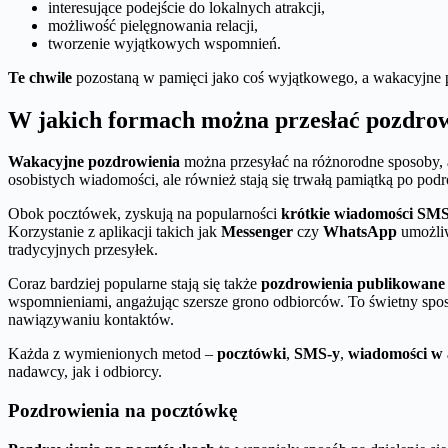
interesujące podejście do lokalnych atrakcji,
możliwość pielęgnowania relacji,
tworzenie wyjątkowych wspomnień.
Te chwile
pozostaną w pamięci jako coś wyjątkowego, a wakacyjne p
W jakich formach można przesłać pozdrow
Wakacyjne pozdrowienia
można przesyłać na różnorodne sposoby, 
osobistych wiadomości, ale również stają się trwałą pamiątką po pod
Obok pocztówek, zyskują na popularności
krótkie wiadomości SM
Korzystanie z aplikacji takich jak
Messenger
czy
WhatsApp
umożliw
tradycyjnych przesyłek.
Coraz bardziej popularne stają się także
pozdrowienia publikowane 
wspomnieniami, angażując szersze grono odbiorców. To świetny sposó
nawiązywaniu kontaktów.
Każda z wymienionych metod –
pocztówki
,
SMS-y
,
wiadomości w 
nadawcy, jak i odbiorcy.
Pozdrowienia na pocztówkę