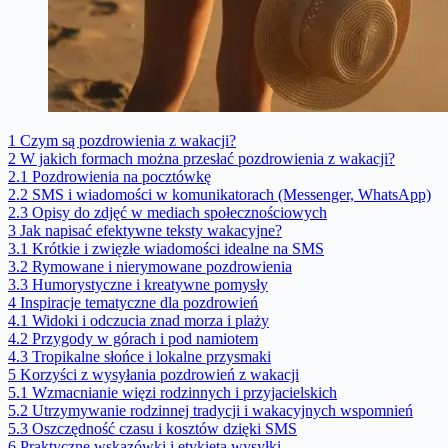
1
Czym są pozdrowienia z wakacji?
2
W jakich formach można przesłać pozdrowienia z wakacji?
2.1
Pozdrowienia na pocztówkę
2.2
SMS i wiadomości w komunikatorach (Messenger, WhatsApp)
2.3
Opisy do zdjęć w mediach społecznościowych
3
Jak napisać efektywne teksty wakacyjne?
3.1
Krótkie i zwięzłe wiadomości idealne na SMS
3.2
Rymowane i nierymowane pozdrowienia
3.3
Humorystyczne i kreatywne pomysły
4
Inspiracje tematyczne dla pozdrowień
4.1
Widoki i odczucia znad morza i plaży
4.2
Przygody w górach i pod namiotem
4.3
Tropikalne słońce i lokalne przysmaki
5
Korzyści z wysyłania pozdrowień z wakacji
5.1
Wzmacnianie więzi rodzinnych i przyjacielskich
5.2
Utrzymywanie rodzinnej tradycji i wakacyjnych wspomnień
5.3
Oszczędność czasu i kosztów dzięki SMS
6
Praktyczne wskazówki i etykieta wysyłki