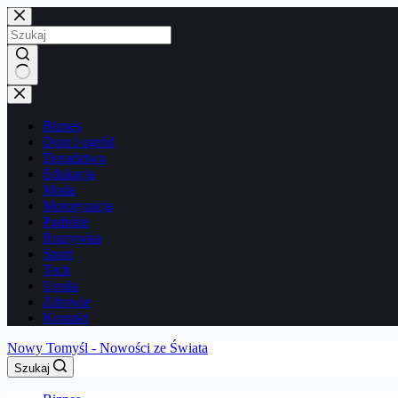
Przejdź
do
treści
Brak
wyników
Biznes
Dom i ogród
Doradztwo
Edukacja
Moda
Motoryzacja
Podróże
Rozrywka
Sport
Tech
Uroda
Zdrowie
Kontakt
Nowy Tomyśl - Nowości ze Świata
Szukaj