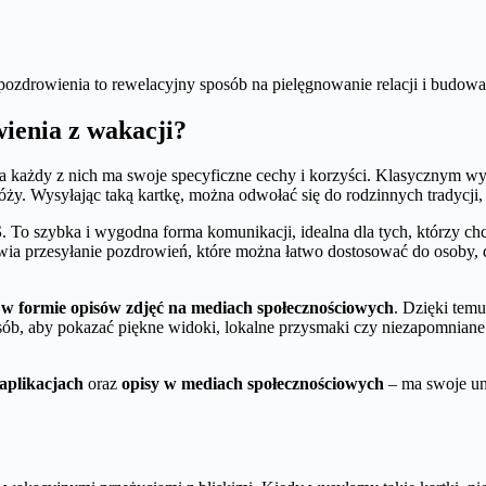
ozdrowienia to rewelacyjny sposób na pielęgnowanie relacji i budow
ienia z wakacji?
a każdy z nich ma swoje specyficzne cechy i korzyści. Klasycznym 
róży. Wysyłając taką kartkę, można odwołać się do rodzinnych tradycj
S
. To szybka i wygodna forma komunikacji, idealna dla tych, którzy c
ia przesyłanie pozdrowień, które można łatwo dostosować do osoby, d
w formie opisów zdjęć na mediach społecznościowych
. Dzięki temu
b, aby pokazać piękne widoki, lokalne przysmaki czy niezapomniane p
aplikacjach
oraz
opisy w mediach społecznościowych
– ma swoje un