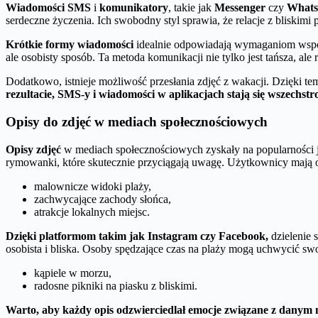
Wiadomości SMS
i
komunikatory
, takie jak
Messenger
czy
What
serdeczne życzenia. Ich swobodny styl sprawia, że relacje z bliskimi p
Krótkie formy wiadomości
idealnie odpowiadają wymaganiom współc
ale osobisty sposób. Ta metoda komunikacji nie tylko jest tańsza, al
Dodatkowo, istnieje możliwość przesłania zdjęć z wakacji. Dzięki t
rezultacie, SMS-y i wiadomości w aplikacjach stają się wszechst
Opisy do zdjęć w mediach społecznościowych
Opisy zdjęć
w mediach społecznościowych zyskały na popularności j
rymowanki, które skutecznie przyciągają uwagę. Użytkownicy mają ok
malownicze widoki plaży,
zachwycające zachody słońca,
atrakcje lokalnych miejsc.
Dzięki platformom takim jak Instagram czy Facebook,
dzielenie 
osobista i bliska. Osoby spędzające czas na plaży mogą uchwycić sw
kąpiele w morzu,
radosne pikniki na piasku z bliskimi.
Warto, aby każdy opis odzwierciedlał emocje związane z danym 