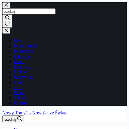
Przejdź
do
treści
Brak
wyników
Biznes
Dom i ogród
Doradztwo
Edukacja
Moda
Motoryzacja
Podróże
Rozrywka
Sport
Tech
Uroda
Zdrowie
Kontakt
Nowy Tomyśl - Nowości ze Świata
Szukaj