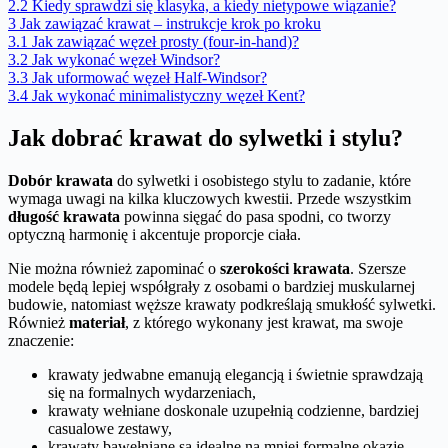
2.2
Kiedy sprawdzi się klasyka, a kiedy nietypowe wiązanie?
3
Jak zawiązać krawat – instrukcje krok po kroku
3.1
Jak zawiązać węzeł prosty (four-in-hand)?
3.2
Jak wykonać węzeł Windsor?
3.3
Jak uformować węzeł Half-Windsor?
3.4
Jak wykonać minimalistyczny węzeł Kent?
Jak dobrać krawat do sylwetki i stylu?
Dobór krawata
do sylwetki i osobistego stylu to zadanie, które
wymaga uwagi na kilka kluczowych kwestii. Przede wszystkim
długość krawata
powinna sięgać do pasa spodni, co tworzy
optyczną harmonię i akcentuje proporcje ciała.
Nie można również zapominać o
szerokości krawata
. Szersze
modele będą lepiej współgrały z osobami o bardziej muskularnej
budowie, natomiast węższe krawaty podkreślają smukłość sylwetki.
Również
materiał
, z którego wykonany jest krawat, ma swoje
znaczenie:
krawaty jedwabne emanują elegancją i świetnie sprawdzają
się na formalnych wydarzeniach,
krawaty wełniane doskonale uzupełnią codzienne, bardziej
casualowe zestawy,
krawaty bawełniane są idealne na mniej formalne okazje.