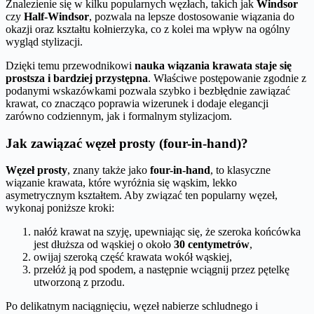
Znalezienie się w kilku popularnych węzłach, takich jak
Windsor
czy
Half-Windsor
, pozwala na lepsze dostosowanie wiązania do
okazji oraz kształtu kołnierzyka, co z kolei ma wpływ na ogólny
wygląd stylizacji.
Dzięki temu przewodnikowi
nauka wiązania krawata staje się
prostsza i bardziej przystępna
. Właściwe postępowanie zgodnie z
podanymi wskazówkami pozwala szybko i bezbłędnie zawiązać
krawat, co znacząco poprawia wizerunek i dodaje elegancji
zarówno codziennym, jak i formalnym stylizacjom.
Jak zawiązać węzeł prosty (four-in-hand)?
Węzeł prosty
, znany także jako
four-in-hand
, to klasyczne
wiązanie krawata, które wyróżnia się wąskim, lekko
asymetrycznym kształtem. Aby związać ten popularny węzeł,
wykonaj poniższe kroki:
nałóż krawat na szyję, upewniając się, że szeroka końcówka
jest dłuższa od wąskiej o około
30 centymetrów
,
owijaj szeroką część krawata wokół wąskiej,
przełóż ją pod spodem, a następnie wciągnij przez pętelkę
utworzoną z przodu.
Po delikatnym naciągnięciu, węzeł nabierze schludnego i