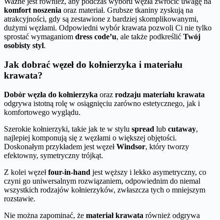
Ważne jest również, aby podczas wyboru węzła zwrócić uwagę na
komfort noszenia
oraz materiał. Grubsze tkaniny zyskują na
atrakcyjności, gdy są zestawione z bardziej skomplikowanymi,
dużymi węzłami. Odpowiedni wybór krawata pozwoli Ci nie tylko
sprostać wymaganiom
dress code’u
, ale także podkreślić
Twój
osobisty styl
.
Jak dobrać węzeł do kołnierzyka i materiału
krawata?
Dobór węzła do kołnierzyka
oraz
rodzaju materiału krawata
odgrywa istotną rolę w osiągnięciu zarówno estetycznego, jak i
komfortowego wyglądu.
Szerokie kołnierzyki, takie jak te w stylu
spread
lub
cutaway
,
najlepiej komponują się z węzłami o większej objętości.
Doskonałym przykładem jest węzeł
Windsor
, który tworzy
efektowny, symetryczny trójkąt.
Z kolei węzeł
four-in-hand
jest węższy i lekko asymetryczny, co
czyni go uniwersalnym rozwiązaniem, odpowiednim do niemal
wszystkich rodzajów kołnierzyków, zwłaszcza tych o mniejszym
rozstawie.
Nie można zapominać, że
materiał krawata
również odgrywa