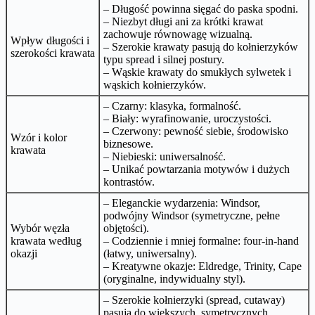
– Długość powinna sięgać do paska spodni.
– Niezbyt długi ani za krótki krawat
zachowuje równowagę wizualną.
Wpływ długości i
– Szerokie krawaty pasują do kołnierzyków
szerokości krawata
typu spread i silnej postury.
– Wąskie krawaty do smukłych sylwetek i
wąskich kołnierzyków.
– Czarny: klasyka, formalność.
– Biały: wyrafinowanie, uroczystości.
– Czerwony: pewność siebie, środowisko
Wzór i kolor
biznesowe.
krawata
– Niebieski: uniwersalność.
– Unikać powtarzania motywów i dużych
kontrastów.
– Eleganckie wydarzenia: Windsor,
podwójny Windsor (symetryczne, pełne
Wybór węzła
objętości).
krawata według
– Codziennie i mniej formalne: four-in-hand
okazji
(łatwy, uniwersalny).
– Kreatywne okazje: Eldredge, Trinity, Cape
(oryginalne, indywidualny styl).
– Szerokie kołnierzyki (spread, cutaway)
pasują do większych, symetrycznych