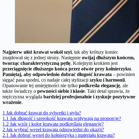
Najpierw ułóż krawat wokół szyi
, tak aby krótszy koniec
znajdował się z jednej strony. Następnie
owijaj dłuższym końcem,
tworząc charakterystyczną pętlę
. Kolejnym krokiem jest
przeciągnięcie dłuższego końca przez otwór przy kołnierzyku
.
Pamiętaj, aby odpowiednio dobrać długość krawata
– powinien
sięgać pasa spodni, co nadaje całej stylizacji
szyku i harmonii
.
Opanowanie tej umiejętności nie tylko
podkreśla elegancję
, ale
także świadczy o
pewności siebie i klasie
. Taki detal sprawia, że
mężczyzna wygląda
bardziej profesjonalnie i zyskuje pozytywne
wrażenie
.
1
Jak dobrać krawat do sylwetki i stylu?
1.1
Jak długość i szerokość krawata wpływają na proporcje?
1.2
Jak wzór i kolor krawata podkreślają elegancję?
2
Jak wybrać węzeł krawata odpowiedni do okazji?
2.1
Jak dobrać węzeł do kołnierzyka i materiału krawata?