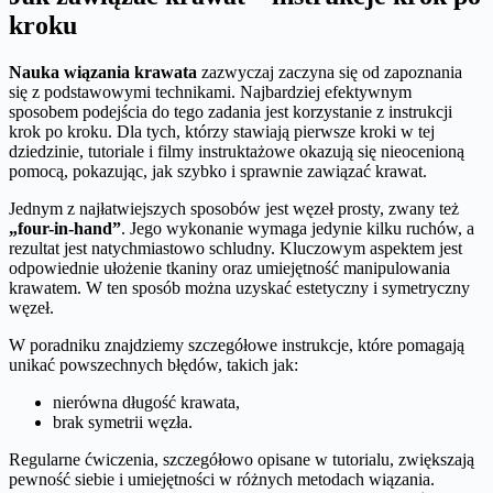
kroku
Nauka wiązania krawata
zazwyczaj zaczyna się od zapoznania
się z podstawowymi technikami. Najbardziej efektywnym
sposobem podejścia do tego zadania jest korzystanie z instrukcji
krok po kroku. Dla tych, którzy stawiają pierwsze kroki w tej
dziedzinie, tutoriale i filmy instruktażowe okazują się nieocenioną
pomocą, pokazując, jak szybko i sprawnie zawiązać krawat.
Jednym z najłatwiejszych sposobów jest węzeł prosty, zwany też
„four-in-hand”
. Jego wykonanie wymaga jedynie kilku ruchów, a
rezultat jest natychmiastowo schludny. Kluczowym aspektem jest
odpowiednie ułożenie tkaniny oraz umiejętność manipulowania
krawatem. W ten sposób można uzyskać estetyczny i symetryczny
węzeł.
W poradniku znajdziemy szczegółowe instrukcje, które pomagają
unikać powszechnych błędów, takich jak:
nierówna długość krawata,
brak symetrii węzła.
Regularne ćwiczenia, szczegółowo opisane w tutorialu, zwiększają
pewność siebie i umiejętności w różnych metodach wiązania.