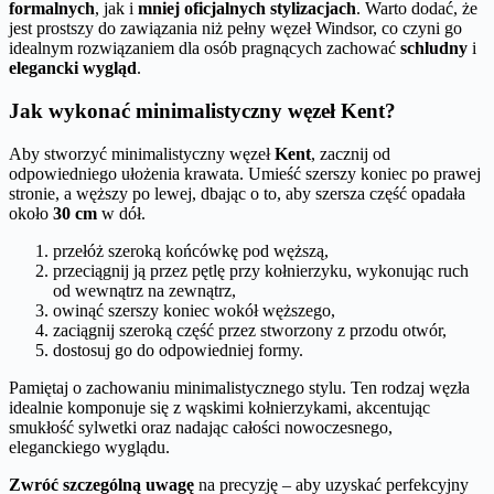
formalnych
, jak i
mniej oficjalnych stylizacjach
. Warto dodać, że
jest prostszy do zawiązania niż pełny węzeł Windsor, co czyni go
idealnym rozwiązaniem dla osób pragnących zachować
schludny
i
elegancki wygląd
.
Jak wykonać minimalistyczny węzeł Kent?
Aby stworzyć minimalistyczny węzeł
Kent
, zacznij od
odpowiedniego ułożenia krawata. Umieść szerszy koniec po prawej
stronie, a węższy po lewej, dbając o to, aby szersza część opadała
około
30 cm
w dół.
przełóż szeroką końcówkę pod węższą,
przeciągnij ją przez pętlę przy kołnierzyku, wykonując ruch
od wewnątrz na zewnątrz,
owinąć szerszy koniec wokół węższego,
zaciągnij szeroką część przez stworzony z przodu otwór,
dostosuj go do odpowiedniej formy.
Pamiętaj o zachowaniu minimalistycznego stylu. Ten rodzaj węzła
idealnie komponuje się z wąskimi kołnierzykami, akcentując
smukłość sylwetki oraz nadając całości nowoczesnego,
eleganckiego wyglądu.
Zwróć szczególną uwagę
na precyzję – aby uzyskać perfekcyjny