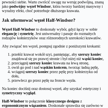
pewności siebie. Warto zwrócić uwagę na wersję podwójną, znaną
jako
podwójny węzeł Windsor
, która tworzy bardziej masywny i
wyraźny efekt, choć potrzebuje dłuższego krawata.
Jak uformować węzeł Half-Windsor?
Węzeł Half-Windsor
to doskonały wybór, gdyż łączy w sobie
elegancję
i
symetrię
. Jest uniwersalny i pasuje do rozmaitych
rodzajów kołnierzyków oraz różnorodnych szerokości krawatów.
Aby związać ten węzeł, postępuj zgodnie z poniższymi krokami:
przełóż krawat wokół szyi, pamiętając, aby
szerszy koniec
znajdował się po prawej stronie i był niżej niż
wąski koniec
,
przeciągnij
szerszy koniec
krawata na lewą stronę,
owiń go pod i nad
wąskim końcem
, tworząc ładną pętlę,
wciągnij
szerszy koniec
przez pętlę przy kołnierzyku od
dołu,
przewlecz go przez pętlę na froncie węzła.
Na koniec dociśnij oraz dostosuj węzeł, aby uzyskać estetyczny i
symetryczny wygląd
.
Half-Windsor
to połączenie
klasycznego designu
z
ergonomicznym wiązaniem
. Doskonale sprawdza się zarówno w