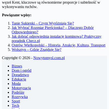
węzeł Kent, kluczowe są równomierne proporcje i subtelność w
wykonywaniu ruchów.
Powiązane wpisy:
Tanie Sukienki – Czym Wyróżniają Się?
Jak Wybrać Rozmiar Pierścionka? – Dlaczego Dobór
Odpowiedniego?
Jak dobrać odpowiednią instalację kominową? Praktyczny
poradnik Checz.pl
Ostrów Wielkopolski – Historia, Atrakcje, Kultura, Transport
Wolsztyn – Gdzie Znajduje Się?
Copyright © 2026 -
Nowytomysl.com.pl
Biznes
Dom i ogród
Doradztwo
Edukacja
Moda
Motoryzacja
Podróże
Rozrywka
Sport
Tech