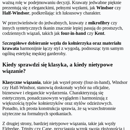
ważną rolę w podejmowaniu decyzji. Krawaty jedwabne pięknie
prezentują się z eleganckimi, pełnymi węzłami, jak
Windsor
czy
Half-Windsor
, podkreślając ich luksusowy charakter.
W przeciwieństwie do jedwabnych, krawaty z
mikrofibry
czy
innych syntetycznych tkanin znacznie lepiej pasują do prostszych,
codziennych wiązań, takich jak
four-in-hand
czy
Kent
.
Szczegółowe dobieranie węzła do kołnierzyka oraz materiału
krawata
harmonijnie łączy styl z wygodą, podnosząc tym samym
ogólną estetykę męskiej garderoby.
Kiedy sprawdzi się klasyka, a kiedy nietypowe
wiązanie?
Klasyczne wiązania
, takie jak węzeł prosty (four-in-hand), Windsor
czy Half-Windsor, stanowią doskonały wybór na oficjalne,
biznesowe i eleganckie wydarzenia. Charakteryzują się
estetycznym, ponadczasowym wyglądem i harmonizują z
większością typów kołnierzyków oraz stylów odzieżowych.
Ponadto, ich prosta konstrukcja sprawia, że są wszechstronnie
użyteczne na formalnych spotkaniach.
Z drugiej strony, bardziej nietypowe wiązania, takie jak węzły
Eldredge, Trinity czy Cape, przyciągają wzrok swoją złożonością i