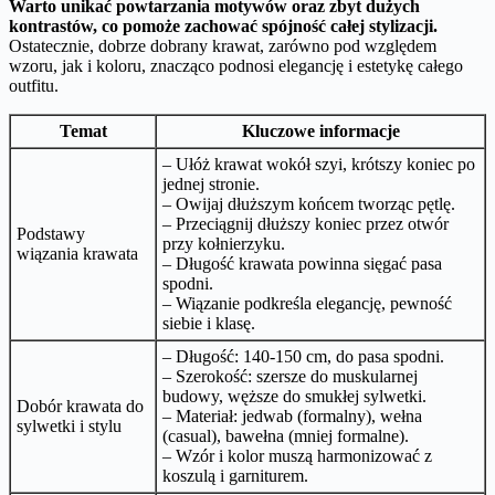
Warto unikać powtarzania motywów oraz zbyt dużych
kontrastów, co pomoże zachować spójność całej stylizacji.
Ostatecznie, dobrze dobrany krawat, zarówno pod względem
wzoru, jak i koloru, znacząco podnosi elegancję i estetykę całego
outfitu.
Temat
Kluczowe informacje
– Ułóż krawat wokół szyi, krótszy koniec po
jednej stronie.
– Owijaj dłuższym końcem tworząc pętlę.
– Przeciągnij dłuższy koniec przez otwór
Podstawy
przy kołnierzyku.
wiązania krawata
– Długość krawata powinna sięgać pasa
spodni.
– Wiązanie podkreśla elegancję, pewność
siebie i klasę.
– Długość: 140-150 cm, do pasa spodni.
– Szerokość: szersze do muskularnej
budowy, węższe do smukłej sylwetki.
Dobór krawata do
– Materiał: jedwab (formalny), wełna
sylwetki i stylu
(casual), bawełna (mniej formalne).
– Wzór i kolor muszą harmonizować z
koszulą i garniturem.