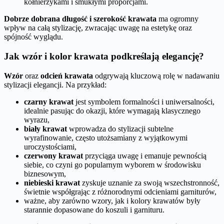
kołnierzykami i smukłymi proporcjami.
Dobrze dobrana długość i szerokość krawata
ma ogromny
wpływ na całą stylizację, zwracając uwagę na estetykę oraz
spójność wyglądu.
Jak wzór i kolor krawata podkreślają elegancję?
Wzór
oraz
odcień krawata
odgrywają kluczową rolę w nadawaniu
stylizacji elegancji. Na przykład:
czarny krawat
jest symbolem formalności i uniwersalności,
idealnie pasując do okazji, które wymagają klasycznego
wyrazu,
biały krawat
wprowadza do stylizacji subtelne
wyrafinowanie, często utożsamiany z wyjątkowymi
uroczystościami,
czerwony krawat
przyciąga uwagę i emanuje pewnością
siebie, co czyni go popularnym wyborem w środowisku
biznesowym,
niebieski krawat
zyskuje uznanie za swoją wszechstronność,
świetnie współgrając z różnorodnymi odcieniami garniturów,
ważne, aby zarówno wzory, jak i kolory krawatów były
starannie dopasowane do koszuli i garnituru.