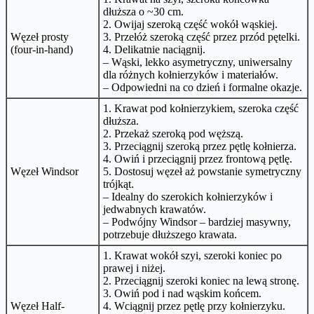
dłuższa o ~30 cm.
2. Owijaj szeroką część wokół wąskiej.
Węzeł prosty
3. Przełóż szeroką część przez przód pętelki.
(four-in-hand)
4. Delikatnie naciągnij.
– Wąski, lekko asymetryczny, uniwersalny
dla różnych kołnierzyków i materiałów.
– Odpowiedni na co dzień i formalne okazje.
1. Krawat pod kołnierzykiem, szeroka część
dłuższa.
2. Przekaż szeroką pod węższą.
3. Przeciągnij szeroką przez pętlę kołnierza.
4. Owiń i przeciągnij przez frontową pętlę.
Węzeł Windsor
5. Dostosuj węzeł aż powstanie symetryczny
trójkąt.
– Idealny do szerokich kołnierzyków i
jedwabnych krawatów.
– Podwójny Windsor – bardziej masywny,
potrzebuje dłuższego krawata.
1. Krawat wokół szyi, szeroki koniec po
prawej i niżej.
2. Przeciągnij szeroki koniec na lewą stronę.
3. Owiń pod i nad wąskim końcem.
Węzeł Half-
4. Wciągnij przez pętlę przy kołnierzyku.