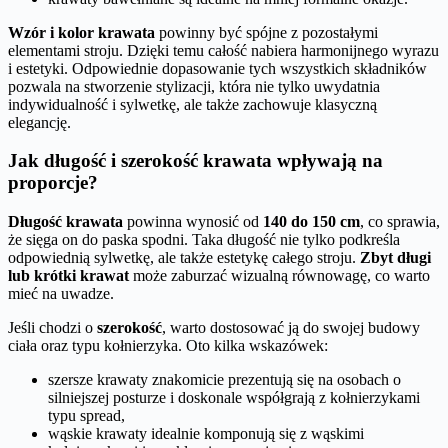
Wzór i kolor krawata
powinny być spójne z pozostałymi
elementami stroju. Dzięki temu całość nabiera harmonijnego wyrazu
i estetyki. Odpowiednie dopasowanie tych wszystkich składników
pozwala na stworzenie stylizacji, która nie tylko uwydatnia
indywidualność i sylwetkę, ale także zachowuje klasyczną
elegancję.
Jak długość i szerokość krawata wpływają na
proporcje?
Długość krawata
powinna wynosić od
140 do 150 cm
, co sprawia,
że sięga on do paska spodni. Taka długość nie tylko podkreśla
odpowiednią sylwetkę, ale także estetykę całego stroju.
Zbyt długi
lub krótki krawat
może zaburzać wizualną równowagę, co warto
mieć na uwadze.
Jeśli chodzi o
szerokość
, warto dostosować ją do swojej budowy
ciała oraz typu kołnierzyka. Oto kilka wskazówek:
szersze krawaty znakomicie prezentują się na osobach o
silniejszej posturze i doskonale współgrają z kołnierzykami
typu spread,
wąskie krawaty idealnie komponują się z wąskimi