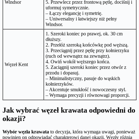
Windsor
5. Przewlecz przez frontową pętlę, dociśnij i
uformuj symetrycznie.
– Łączy elegancję i symetrię.
– Uniwersalny i łatwiejszy niż pełny
Windsor.
1. Szeroki koniec po prawej, ok. 30 cm
dłuższy.
2. Przełóż szeroką końcówkę pod węższą.
3. Przeciągnij przez pętlę przy kołnierzyku
(ruch od wewnątrz na zewnątrz).
4. Owiń wokół węższego końca.
Węzeł Kent
5. Zaciągnij szeroki koniec przez otwór z
przodu i dopasuj.
– Minimalistyczny, pasuje do wąskich
kołnierzyków.
– Akcentuje smukłość i nowoczesny styl.
– Wymaga precyzji i równowagi proporcji.
Jak wybrać węzeł krawata odpowiedni do
okazji?
Wybór węzła krawata
to decyzja, która wymaga uwagi, ponieważ
powinien on odpowiadać charakterowi danej okazji. Węzły różnią