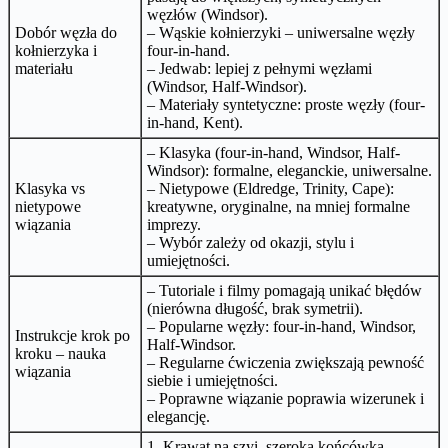
węzłów (Windsor).
Dobór węzła do
– Wąskie kołnierzyki – uniwersalne węzły
kołnierzyka i
four-in-hand.
materiału
– Jedwab: lepiej z pełnymi węzłami
(Windsor, Half-Windsor).
– Materiały syntetyczne: proste węzły (four-
in-hand, Kent).
– Klasyka (four-in-hand, Windsor, Half-
Windsor): formalne, eleganckie, uniwersalne.
Klasyka vs
– Nietypowe (Eldredge, Trinity, Cape):
nietypowe
kreatywne, oryginalne, na mniej formalne
wiązania
imprezy.
– Wybór zależy od okazji, stylu i
umiejętności.
– Tutoriale i filmy pomagają unikać błędów
(nierówna długość, brak symetrii).
– Popularne węzły: four-in-hand, Windsor,
Instrukcje krok po
Half-Windsor.
kroku – nauka
– Regularne ćwiczenia zwiększają pewność
wiązania
siebie i umiejętności.
– Poprawne wiązanie poprawia wizerunek i
elegancję.
1. Krawat na szyi, szeroka końcówka