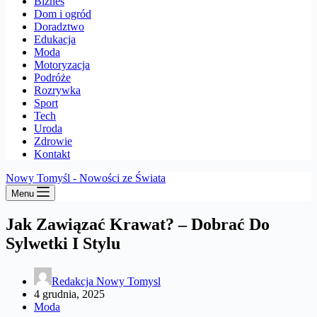
Biznes
Dom i ogród
Doradztwo
Edukacja
Moda
Motoryzacja
Podróże
Rozrywka
Sport
Tech
Uroda
Zdrowie
Kontakt
Nowy Tomyśl - Nowości ze Świata
Menu
Jak Zawiązać Krawat? – Dobrać Do
Sylwetki I Stylu
Redakcja Nowy Tomysl
4 grudnia, 2025
Moda