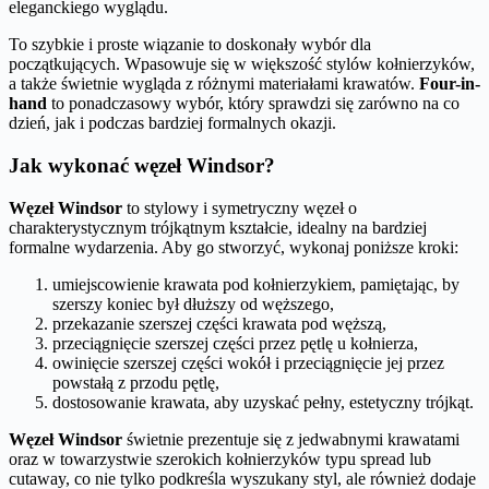
eleganckiego wyglądu.
To szybkie i proste wiązanie to doskonały wybór dla
początkujących. Wpasowuje się w większość stylów kołnierzyków,
a także świetnie wygląda z różnymi materiałami krawatów.
Four-in-
hand
to ponadczasowy wybór, który sprawdzi się zarówno na co
dzień, jak i podczas bardziej formalnych okazji.
Jak wykonać węzeł Windsor?
Węzeł Windsor
to stylowy i symetryczny węzeł o
charakterystycznym trójkątnym kształcie, idealny na bardziej
formalne wydarzenia. Aby go stworzyć, wykonaj poniższe kroki:
umiejscowienie krawata pod kołnierzykiem, pamiętając, by
szerszy koniec był dłuższy od węższego,
przekazanie szerszej części krawata pod węższą,
przeciągnięcie szerszej części przez pętlę u kołnierza,
owinięcie szerszej części wokół i przeciągnięcie jej przez
powstałą z przodu pętlę,
dostosowanie krawata, aby uzyskać pełny, estetyczny trójkąt.
Węzeł Windsor
świetnie prezentuje się z jedwabnymi krawatami
oraz w towarzystwie szerokich kołnierzyków typu spread lub
cutaway, co nie tylko podkreśla wyszukany styl, ale również dodaje