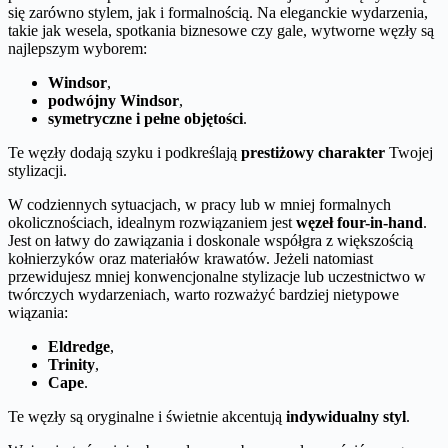
się zarówno stylem, jak i formalnością. Na eleganckie wydarzenia,
takie jak wesela, spotkania biznesowe czy gale, wytworne węzły są
najlepszym wyborem:
Windsor
,
podwójny Windsor
,
symetryczne i pełne objętości
.
Te węzły dodają szyku i podkreślają
prestiżowy charakter
Twojej
stylizacji.
W codziennych sytuacjach, w pracy lub w mniej formalnych
okolicznościach, idealnym rozwiązaniem jest
węzeł four-in-hand
.
Jest on łatwy do zawiązania i doskonale współgra z większością
kołnierzyków oraz materiałów krawatów. Jeżeli natomiast
przewidujesz mniej konwencjonalne stylizacje lub uczestnictwo w
twórczych wydarzeniach, warto rozważyć bardziej nietypowe
wiązania:
Eldredge
,
Trinity
,
Cape
.
Te węzły są oryginalne i świetnie akcentują
indywidualny styl
.