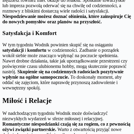
Będziesz również mieć okazje do relaksu. Spotkanie towarzyskie
lub impreza pozwolą oderwać się na chwilę od codzienności, a
rozmowy z bliskimi dostarczą wiele radości i satysfakcji.
Niespodziewanie możesz doznać olśnienia, które zainspiruje Cię
do nowych pomysłów oraz planów na przyszłość.
Satysfakcja i Komfort
W tym tygodniu Wodnik powinien skupić się na osiąganiu
satysfakcji
i
komfortu
w codzienności. Zadbanie o porządek
wokół siebie może znacząco wpłynąć na poczucie spełnienia.
Nawet drobne działania, takie jak uporządkowanie przestrzeni czy
poświęcenie czasu ulubionemu hobby, mogą skutecznie poprawić
nastrój.
Skupienie się na codziennych radościach pozytywnie
wpłynie na ogólne samopoczucie.
To doskonały moment, aby
oddać się zajęciom, które naprawdę przynoszą zadowolenie i
wewnętrzny spokój.
Miłość i Relacje
W nadchodzącym tygodniu Wodnik może doświadczyć
niezwykłych wydarzeń w sferze miłosnej i relacyjnej.
Romantyczne niespodzianki czają się za rogiem, co z pewnością
ożywi związki partnerskie.
Warto z otwartością przyjąć nowe