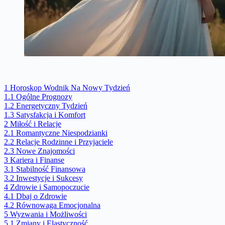
1
Horoskop Wodnik Na Nowy Tydzień
1.1
Ogólne Prognozy
1.2
Energetyczny Tydzień
1.3
Satysfakcja i Komfort
2
Miłość i Relacje
2.1
Romantyczne Niespodzianki
2.2
Relacje Rodzinne i Przyjaciele
2.3
Nowe Znajomości
3
Kariera i Finanse
3.1
Stabilność Finansowa
3.2
Inwestycje i Sukcesy
4
Zdrowie i Samopoczucie
4.1
Dbaj o Zdrowie
4.2
Równowaga Emocjonalna
5
Wyzwania i Możliwości
5.1
Zmiany i Elastyczność