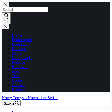
Przejdź
do
treści
Brak
wyników
Biznes
Dom i ogród
Doradztwo
Edukacja
Moda
Motoryzacja
Podróże
Rozrywka
Sport
Tech
Uroda
Zdrowie
Kontakt
Nowy Tomyśl - Nowości ze Świata
Szukaj