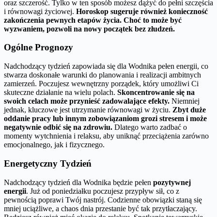
oraz szczerość. Tylko w ten sposób możesz dążyć do pełni szczęścia
i równowagi życiowej.
Horoskop sugeruje również konieczność
zakończenia pewnych etapów życia. Choć to może być
wyzwaniem, pozwoli na nowy początek bez złudzeń.
Ogólne Prognozy
Nadchodzący tydzień zapowiada się dla Wodnika pełen energii, co
stwarza doskonałe warunki do planowania i realizacji ambitnych
zamierzeń. Poczujesz wewnętrzny porządek, który umożliwi Ci
skuteczne działanie na wielu polach.
Skoncentrowanie się na
swoich celach może przynieść zadowalające efekty.
Niemniej
jednak, kluczowe jest utrzymanie równowagi w życiu.
Zbyt duże
oddanie pracy lub innym zobowiązaniom grozi stresem i może
negatywnie odbić się na zdrowiu.
Dlatego warto zadbać o
momenty wytchnienia i relaksu, aby uniknąć przeciążenia zarówno
emocjonalnego, jak i fizycznego.
Energetyczny Tydzień
Nadchodzący tydzień dla Wodnika będzie pełen
pozytywnej
energii
. Już od poniedziałku poczujesz przypływ sił, co z
pewnością poprawi Twój nastrój. Codzienne obowiązki staną się
mniej uciążliwe, a chaos dnia przestanie być tak przytłaczający.