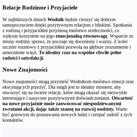
Relacje Rodzinne i Przyjaciele
W najbliższych dniach
Wodnik
będzie cieszyć się dobrym
samopoczuciem dzięki pozytywnym relacjom z bliskimi. Spotkania
z rodziną i przyjaciółmi przyniosą mnóstwo serdeczności, co
wpłynie korzystnie na jego
emocjonalną równowagę
. Wsparcie ze
strony rodziny sprawi, że poczuje się doceniony i ważny. Z kolei
szczere rozmowy z przyjaciółmi pozwolą na głębsze zrozumienie i
umocnienie więzi.
To idealny czas na wspólne chwile pełne
radości i satysfakcji.
Nowe Znajomości
Nowe znajomości mogą przynieść Wodnikom mnóstwo emocji oraz
ekscytujących przeżyć. Dla singli jest to idealny moment, aby
otworzyć się na świeże relacje, które mogą okazać się niezwykle
interesujące i nasycone pozytywnymi doświadczeniami.
Otwartość
na nowe przyjaźnie może zaowocować niespodziewanymi
zwrotami akcji, dając także szansę na rozwój osobisty.
Warto
być gotowym do poznawania nowych ludzi i czerpać radość z tych
kontaktów.