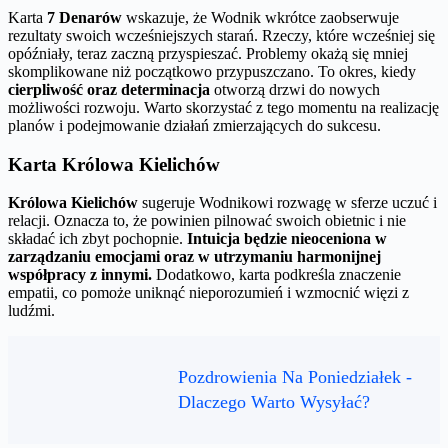
Karta
7 Denarów
wskazuje, że Wodnik wkrótce zaobserwuje
rezultaty swoich wcześniejszych starań. Rzeczy, które wcześniej się
opóźniały, teraz zaczną przyspieszać. Problemy okażą się mniej
skomplikowane niż początkowo przypuszczano. To okres, kiedy
cierpliwość oraz determinacja
otworzą drzwi do nowych
możliwości rozwoju. Warto skorzystać z tego momentu na realizację
planów i podejmowanie działań zmierzających do sukcesu.
Karta Królowa Kielichów
Królowa Kielichów
sugeruje Wodnikowi rozwagę w sferze uczuć i
relacji. Oznacza to, że powinien pilnować swoich obietnic i nie
składać ich zbyt pochopnie.
Intuicja będzie nieoceniona w
zarządzaniu emocjami oraz w utrzymaniu harmonijnej
współpracy z innymi.
Dodatkowo, karta podkreśla znaczenie
empatii, co pomoże uniknąć nieporozumień i wzmocnić więzi z
ludźmi.
Pozdrowienia Na Poniedziałek -
Dlaczego Warto Wysyłać?