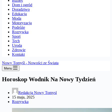
Biznes
Dom i ogród
Doradztwo
Edukacja
Moda
Motoryzacja
Podróże
Rozrywka
Sport
Tech
Uroda
Zdrowie
Kontakt
Nowy Tomyśl - Nowości ze Świata
Menu
Horoskop Wodnik Na Nowy Tydzień
Redakcja Nowy Tomysl
15 maja, 2025
Rozrywka