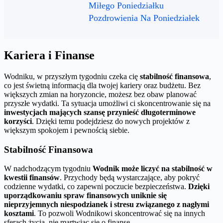
Miłego Poniedziałku
Pozdrowienia Na Poniedziałek
Kariera i Finanse
Wodniku, w przyszłym tygodniu czeka cię
stabilność finansowa
,
co jest świetną informacją dla twojej kariery oraz budżetu. Bez
większych zmian na horyzoncie, możesz bez obaw planować
przyszłe wydatki. Ta sytuacja umożliwi ci skoncentrowanie się na
inwestycjach mających szansę przynieść długoterminowe
korzyści
. Dzięki temu podejdziesz do nowych projektów z
większym spokojem i pewnością siebie.
Stabilność Finansowa
W nadchodzącym tygodniu
Wodnik może liczyć na stabilność w
kwestii finansów
. Przychody będą wystarczające, aby pokryć
codzienne wydatki, co zapewni poczucie bezpieczeństwa.
Dzięki
uporządkowaniu spraw finansowych uniknie się
nieprzyjemnych niespodzianek i stresu związanego z nagłymi
kosztami
. To pozwoli Wodnikowi skoncentrować się na innych
sferach życia, nie martwiąc się o finanse.