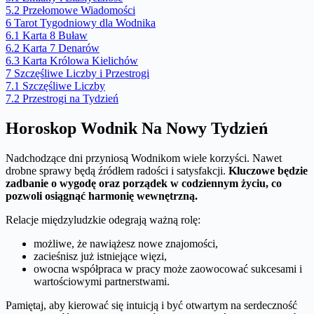
5.2
Przełomowe Wiadomości
6
Tarot Tygodniowy dla Wodnika
6.1
Karta 8 Buław
6.2
Karta 7 Denarów
6.3
Karta Królowa Kielichów
7
Szczęśliwe Liczby i Przestrogi
7.1
Szczęśliwe Liczby
7.2
Przestrogi na Tydzień
Horoskop Wodnik Na Nowy Tydzień
Nadchodzące dni przyniosą Wodnikom wiele korzyści. Nawet
drobne sprawy będą źródłem radości i satysfakcji.
Kluczowe będzie
zadbanie o wygodę oraz porządek w codziennym życiu, co
pozwoli osiągnąć harmonię wewnętrzną.
Relacje międzyludzkie odegrają ważną rolę:
możliwe, że nawiążesz nowe znajomości,
zacieśnisz już istniejące więzi,
owocna współpraca w pracy może zaowocować sukcesami i
wartościowymi partnerstwami.
Pamiętaj, aby kierować się intuicją i być otwartym na serdeczność