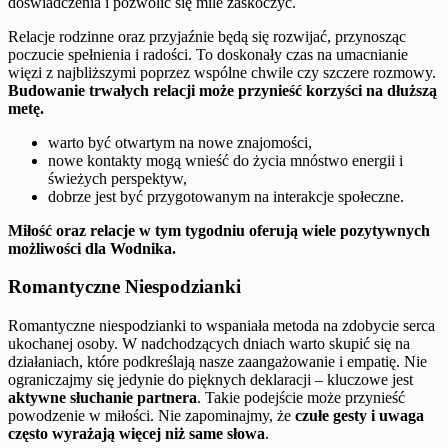
doświadczenia i pozwolić się mile zaskoczyć.
Relacje rodzinne oraz przyjaźnie będą się rozwijać, przynosząc
poczucie spełnienia i radości. To doskonały czas na umacnianie
więzi z najbliższymi poprzez wspólne chwile czy szczere rozmowy.
Budowanie trwałych relacji może przynieść korzyści na dłuższą
metę.
warto być otwartym na nowe znajomości,
nowe kontakty mogą wnieść do życia mnóstwo energii i
świeżych perspektyw,
dobrze jest być przygotowanym na interakcje społeczne.
Miłość oraz relacje w tym tygodniu oferują wiele pozytywnych
możliwości dla Wodnika.
Romantyczne Niespodzianki
Romantyczne niespodzianki to wspaniała metoda na zdobycie serca
ukochanej osoby. W nadchodzących dniach warto skupić się na
działaniach, które podkreślają nasze zaangażowanie i empatię. Nie
ograniczajmy się jedynie do pięknych deklaracji – kluczowe jest
aktywne słuchanie partnera
. Takie podejście może przynieść
powodzenie w miłości. Nie zapominajmy, że
czułe gesty i uwaga
często wyrażają więcej niż same słowa
.