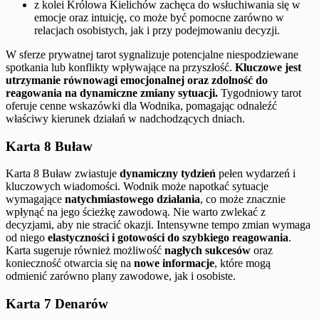
z kolei Królowa Kielichów zachęca do wsłuchiwania się w
emocje oraz intuicję, co może być pomocne zarówno w
relacjach osobistych, jak i przy podejmowaniu decyzji.
W sferze prywatnej tarot sygnalizuje potencjalne niespodziewane
spotkania lub konflikty wpływające na przyszłość.
Kluczowe jest
utrzymanie równowagi emocjonalnej oraz zdolność do
reagowania na dynamiczne zmiany sytuacji.
Tygodniowy tarot
oferuje cenne wskazówki dla Wodnika, pomagając odnaleźć
właściwy kierunek działań w nadchodzących dniach.
Karta 8 Buław
Karta 8 Buław zwiastuje
dynamiczny tydzień
pełen wydarzeń i
kluczowych wiadomości. Wodnik może napotkać sytuacje
wymagające
natychmiastowego działania
, co może znacznie
wpłynąć na jego ścieżkę zawodową. Nie warto zwlekać z
decyzjami, aby nie stracić okazji. Intensywne tempo zmian wymaga
od niego
elastyczności i gotowości do szybkiego reagowania
.
Karta sugeruje również możliwość
nagłych sukcesów
oraz
konieczność otwarcia się na
nowe informacje
, które mogą
odmienić zarówno plany zawodowe, jak i osobiste.
Karta 7 Denarów