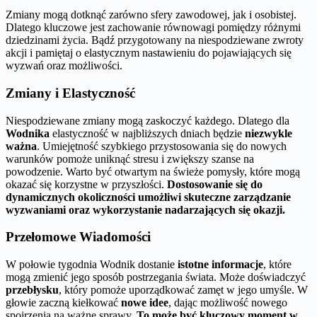
Zmiany mogą dotknąć zarówno sfery zawodowej, jak i osobistej.
Dlatego kluczowe jest zachowanie równowagi pomiędzy różnymi
dziedzinami życia. Bądź przygotowany na niespodziewane zwroty
akcji i pamiętaj o elastycznym nastawieniu do pojawiających się
wyzwań oraz możliwości.
Zmiany i Elastyczność
Niespodziewane zmiany mogą zaskoczyć każdego. Dlatego dla
Wodnika
elastyczność w najbliższych dniach będzie
niezwykle
ważna
. Umiejętność szybkiego przystosowania się do nowych
warunków pomoże uniknąć stresu i zwiększy szanse na
powodzenie. Warto być otwartym na świeże pomysły, które mogą
okazać się korzystne w przyszłości.
Dostosowanie się do
dynamicznych okoliczności umożliwi skuteczne zarządzanie
wyzwaniami oraz wykorzystanie nadarzających się okazji.
Przełomowe Wiadomości
W połowie tygodnia Wodnik dostanie
istotne informacje
, które
mogą zmienić jego sposób postrzegania świata. Może doświadczyć
przebłysku
, który pomoże uporządkować zamęt w jego umyśle. W
głowie zaczną kiełkować
nowe idee
, dając możliwość nowego
spojrzenia na ważne sprawy.
To może być kluczowy moment w