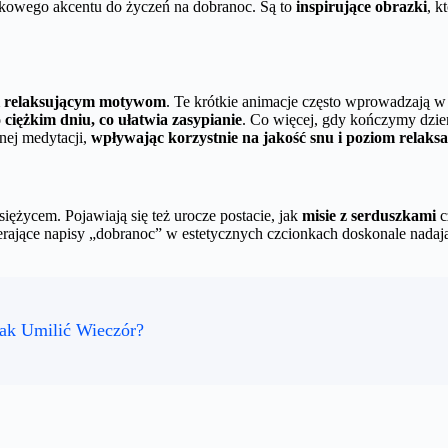
tkowego akcentu do życzeń na dobranoc. Są to
inspirujące obrazki
, k
 relaksującym motywom
. Te krótkie animacje często wprowadzają w
ciężkim dniu, co ułatwia zasypianie
. Co więcej, gdy kończymy dzie
nej medytacji,
wpływając korzystnie na jakość snu i poziom relaksa
iężycem. Pojawiają się też urocze postacie, jak
misie z serduszkami
c
erające napisy „dobranoc” w estetycznych czcionkach doskonale nadaj
Jak Umilić Wieczór?