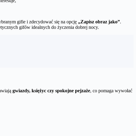
teresuje,
wybranym gifie i zdecydować się na opcję
„Zapisz obraz jako”
.
etycznych gifów idealnych do życzenia dobrej nocy.
tawiają
gwiazdy, księżyc czy spokojne pejzaże
, co pomaga wywołać