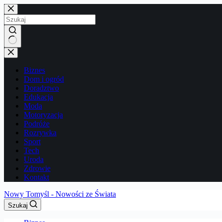
Przejdź
do
treści
Brak
wyników
Biznes
Dom i ogród
Doradztwo
Edukacja
Moda
Motoryzacja
Podróże
Rozrywka
Sport
Tech
Uroda
Zdrowie
Kontakt
Nowy Tomyśl - Nowości ze Świata
Szukaj