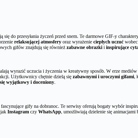
ją się do przesyłania życzeń przed snem. Te darmowe GIF-y charaktery
orzenie
relaksującej atmosfery
oraz wyrażenie
ciepłych uczuć
wobec 
owych gifów znajdują się również
zabawne obrazki
i
inspirujące cyt
alają wyrazić uczucia i życzenia w kreatywny sposób. W erze medió
erakcji. Użytkownicy chętnie dzielą się
zabawnymi i uroczymi gifami
, 
 się wyjątkowy i doceniony
.
fascynujące gify na dobranoc. Te serwisy oferują bogaty wybór inspiru
 jak
Instagram
czy
WhatsApp
, umożliwiają dzielenie się animacja