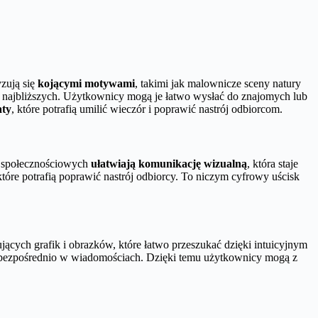
zują się
kojącymi motywami
, takimi jak malownicze sceny natury
najbliższych. Użytkownicy mogą je łatwo wysłać do znajomych lub
aty
, które potrafią umilić wieczór i poprawić nastrój odbiorcom.
w społecznościowych
ułatwiają komunikację wizualną
, która staje
które potrafią poprawić nastrój odbiorcy. To niczym cyfrowy uścisk
jących grafik i obrazków, które łatwo przeszukać dzięki intuicyjnym
mi bezpośrednio w wiadomościach. Dzięki temu użytkownicy mogą z