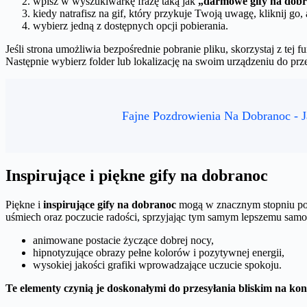
wpisz w wyszukiwarkę frazę taką jak
„darmowe gify na dob
kiedy natrafisz na gif, który przykuje Twoją uwagę, kliknij g
wybierz jedną z dostępnych opcji pobierania.
Jeśli strona umożliwia bezpośrednie pobranie pliku, skorzystaj z te
Następnie wybierz folder lub lokalizację na swoim urządzeniu do prz
Fajne Pozdrowienia Na Dobranoc - 
Inspirujące i piękne gify na dobranoc
Piękne i
inspirujące gify na dobranoc
mogą w znacznym stopniu popr
uśmiech oraz poczucie radości, sprzyjając tym samym lepszemu sam
animowane postacie życzące dobrej nocy,
hipnotyzujące obrazy pełne kolorów i pozytywnej energii,
wysokiej jakości grafiki wprowadzające uczucie spokoju.
Te elementy czynią je doskonałymi do przesyłania bliskim na kon