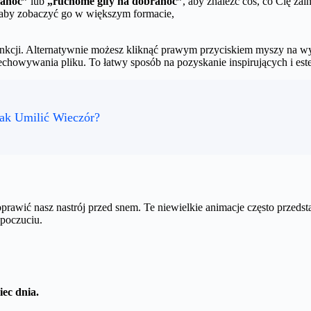
ranoc”
lub
„ruchome gify na dobranoc”
, aby znaleźć coś, co Cię zain
o, aby zobaczyć go w większym formacie,
j funkcji. Alternatywnie możesz kliknąć prawym przyciskiem myszy na 
echowywania pliku. To łatwy sposób na pozyskanie inspirujących i est
Jak Umilić Wieczór?
awić nasz nastrój przed snem. Te niewielkie animacje często przeds
opoczuciu.
iec dnia.