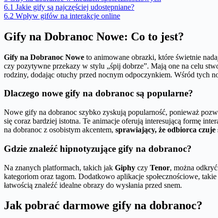
6.1
Jakie gify są najczęściej udostępniane?
6.2
Wpływ gifów na interakcje online
Gify na Dobranoc Nowe: Co to jest?
Gify na Dobranoc Nowe
to animowane obrazki, które świetnie nada
czy pozytywne przekazy w stylu „śpij dobrze”. Mają one na celu stw
rodziny, dodając otuchy przed nocnym odpoczynkiem. Wśród tych n
Dlaczego nowe gify na dobranoc są popularne?
Nowe gify na dobranoc szybko zyskują popularność, ponieważ pozw
się coraz bardziej istotna. Te animacje oferują interesującą formę int
na dobranoc z osobistym akcentem,
sprawiający, że odbiorca czuje
Gdzie znaleźć hipnotyzujące gify na dobranoc?
Na znanych platformach, takich jak
Giphy
czy
Tenor
, można odkryć 
kategoriom oraz tagom. Dodatkowo aplikacje społecznościowe, takie
łatwością znaleźć idealne obrazy do wysłania przed snem.
Jak pobrać darmowe gify na dobranoc?