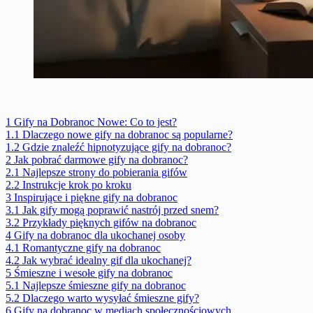
1
Gify na Dobranoc Nowe: Co to jest?
1.1
Dlaczego nowe gify na dobranoc są popularne?
1.2
Gdzie znaleźć hipnotyzujące gify na dobranoc?
2
Jak pobrać darmowe gify na dobranoc?
2.1
Najlepsze strony do pobierania gifów
2.2
Instrukcje krok po kroku
3
Inspirujące i piękne gify na dobranoc
3.1
Jak gify mogą poprawić nastrój przed snem?
3.2
Przykłady pięknych gifów na dobranoc
4
Gify na dobranoc dla ukochanej osoby
4.1
Romantyczne gify na dobranoc
4.2
Jak wybrać idealny gif dla ukochanej?
5
Śmieszne i wesołe gify na dobranoc
5.1
Najlepsze śmieszne gify na dobranoc
5.2
Dlaczego warto wysyłać śmieszne gify?
6
Gify na dobranoc w mediach społecznościowych