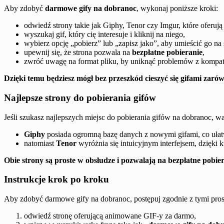
Aby zdobyć
darmowe gify na dobranoc
, wykonaj poniższe kroki:
odwiedź strony takie jak Giphy, Tenor czy Imgur, które oferuj
wyszukaj gif, który cię interesuje i kliknij na niego,
wybierz opcję „pobierz” lub „zapisz jako”, aby umieścić go na
upewnij się, że strona pozwala na
bezpłatne pobieranie
,
zwróć uwagę na format pliku, by uniknąć problemów z kompat
Dzięki temu będziesz mógł bez przeszkód cieszyć się gifami zarów
Najlepsze strony do pobierania gifów
Jeśli szukasz najlepszych miejsc do pobierania gifów na dobranoc, 
Giphy
posiada ogromną bazę danych z nowymi gifami, co uła
natomiast
Tenor
wyróżnia się intuicyjnym interfejsem, dzięki
Obie strony są proste w obsłudze i pozwalają na bezpłatne pobi
Instrukcje krok po kroku
Aby zdobyć darmowe gify na dobranoc, postępuj zgodnie z tymi pr
odwiedź stronę oferującą animowane GIF-y za darmo,