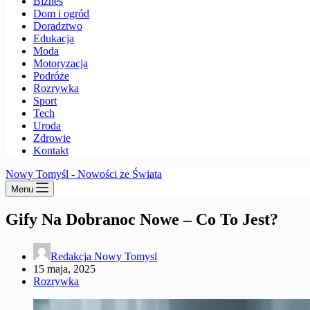
Biznes
Dom i ogród
Doradztwo
Edukacja
Moda
Motoryzacja
Podróże
Rozrywka
Sport
Tech
Uroda
Zdrowie
Kontakt
Nowy Tomyśl - Nowości ze Świata
Menu
Gify Na Dobranoc Nowe – Co To Jest?
Redakcja Nowy Tomysl
15 maja, 2025
Rozrywka