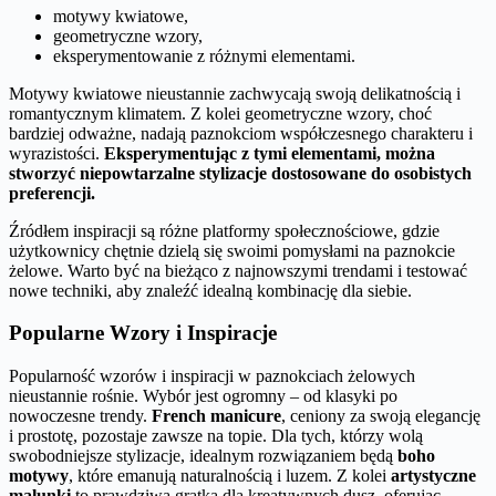
motywy kwiatowe,
geometryczne wzory,
eksperymentowanie z różnymi elementami.
Motywy kwiatowe nieustannie zachwycają swoją delikatnością i
romantycznym klimatem. Z kolei geometryczne wzory, choć
bardziej odważne, nadają paznokciom współczesnego charakteru i
wyrazistości.
Eksperymentując z tymi elementami, można
stworzyć niepowtarzalne stylizacje dostosowane do osobistych
preferencji.
Źródłem inspiracji są różne platformy społecznościowe, gdzie
użytkownicy chętnie dzielą się swoimi pomysłami na paznokcie
żelowe. Warto być na bieżąco z najnowszymi trendami i testować
nowe techniki, aby znaleźć idealną kombinację dla siebie.
Popularne Wzory i Inspiracje
Popularność wzorów i inspiracji w paznokciach żelowych
nieustannie rośnie. Wybór jest ogromny – od klasyki po
nowoczesne trendy.
French manicure
, ceniony za swoją elegancję
i prostotę, pozostaje zawsze na topie. Dla tych, którzy wolą
swobodniejsze stylizacje, idealnym rozwiązaniem będą
boho
motywy
, które emanują naturalnością i luzem. Z kolei
artystyczne
malunki
to prawdziwa gratka dla kreatywnych dusz, oferując