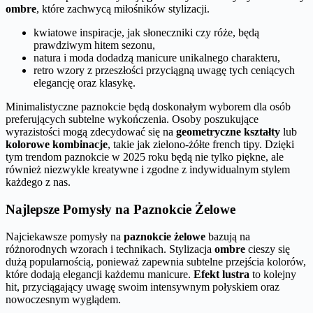
ombre
, które zachwycą miłośników stylizacji.
kwiatowe inspiracje, jak słoneczniki czy róże, będą
prawdziwym hitem sezonu,
natura i moda dodadzą manicure unikalnego charakteru,
retro wzory z przeszłości przyciągną uwagę tych ceniących
elegancję oraz klasykę.
Minimalistyczne paznokcie będą doskonałym wyborem dla osób
preferujących subtelne wykończenia. Osoby poszukujące
wyrazistości mogą zdecydować się na
geometryczne kształty
lub
kolorowe kombinacje
, takie jak zielono-żółte french tipy. Dzięki
tym trendom paznokcie w 2025 roku będą nie tylko piękne, ale
również niezwykle kreatywne i zgodne z indywidualnym stylem
każdego z nas.
Najlepsze Pomysły na Paznokcie Żelowe
Najciekawsze pomysły na
paznokcie żelowe
bazują na
różnorodnych wzorach i technikach. Stylizacja
ombre
cieszy się
dużą popularnością, ponieważ zapewnia subtelne przejścia kolorów,
które dodają elegancji każdemu manicure.
Efekt lustra
to kolejny
hit, przyciągający uwagę swoim intensywnym połyskiem oraz
nowoczesnym wyglądem.