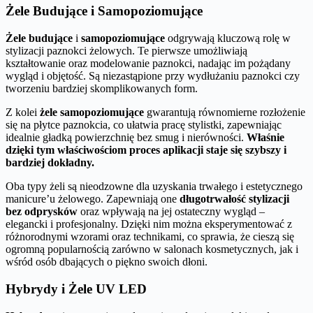
Żele Budujące i Samopoziomujące
Żele budujące
i
samopoziomujące
odgrywają kluczową rolę w
stylizacji paznokci żelowych. Te pierwsze umożliwiają
kształtowanie oraz modelowanie paznokci, nadając im pożądany
wygląd i objętość. Są niezastąpione przy wydłużaniu paznokci czy
tworzeniu bardziej skomplikowanych form.
Z kolei
żele samopoziomujące
gwarantują równomierne rozłożenie
się na płytce paznokcia, co ułatwia pracę stylistki, zapewniając
idealnie gładką powierzchnię bez smug i nierówności.
Właśnie
dzięki tym właściwościom proces aplikacji staje się szybszy i
bardziej dokładny.
Oba typy żeli są nieodzowne dla uzyskania trwałego i estetycznego
manicure’u żelowego. Zapewniają one
długotrwałość stylizacji
bez odprysków
oraz wpływają na jej ostateczny wygląd –
elegancki i profesjonalny. Dzięki nim można eksperymentować z
różnorodnymi wzorami oraz technikami, co sprawia, że cieszą się
ogromną popularnością zarówno w salonach kosmetycznych, jak i
wśród osób dbających o piękno swoich dłoni.
Hybrydy i Żele UV LED