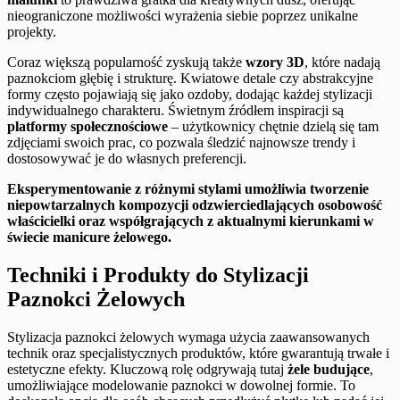
nieograniczone możliwości wyrażenia siebie poprzez unikalne
projekty.
Coraz większą popularność zyskują także
wzory 3D
, które nadają
paznokciom głębię i strukturę. Kwiatowe detale czy abstrakcyjne
formy często pojawiają się jako ozdoby, dodając każdej stylizacji
indywidualnego charakteru. Świetnym źródłem inspiracji są
platformy społecznościowe
– użytkownicy chętnie dzielą się tam
zdjęciami swoich prac, co pozwala śledzić najnowsze trendy i
dostosowywać je do własnych preferencji.
Eksperymentowanie z różnymi stylami umożliwia tworzenie
niepowtarzalnych kompozycji odzwierciedlających osobowość
właścicielki oraz współgrających z aktualnymi kierunkami w
świecie manicure żelowego.
Techniki i Produkty do Stylizacji
Paznokci Żelowych
Stylizacja paznokci żelowych wymaga użycia zaawansowanych
technik oraz specjalistycznych produktów, które gwarantują trwałe i
estetyczne efekty. Kluczową rolę odgrywają tutaj
żele budujące
,
umożliwiające modelowanie paznokci w dowolnej formie. To