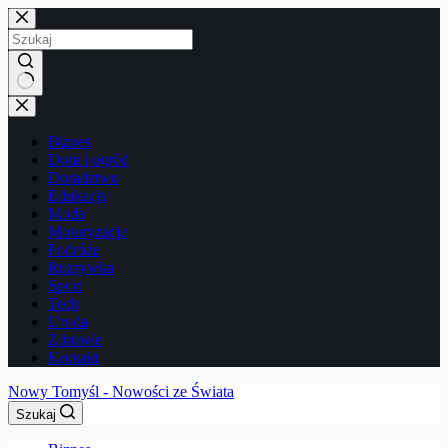
Przejdź
do
treści
Brak
wyników
Biznes
Dom i ogród
Doradztwo
Edukacja
Moda
Motoryzacja
Podróże
Rozrywka
Sport
Tech
Uroda
Zdrowie
Kontakt
Nowy Tomyśl - Nowości ze Świata
Szukaj