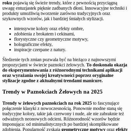
roku
pojawią się świeże trendy, które z pewnością przyciągną
uwagę entuzjastek pięknie zadbanych dłoni. Innowacyjne techniki i
produkty umożliwią tworzenie zarówno tradycyjnych oraz
szykownych wzorów, jak i bardziej śmiałych stylizacji.
intensywne kolory oraz efekty ombre,
zdobienia z brokatem i cekinami,
florystyczne czy geometryczne motywy,
holograficzne efekty,
inspiracje czerpane z natury.
Śledzenie tych zmian pozwala być na bieżąco z najnowszymi
propozycjami w świecie paznokci żelowych.
To doskonała okazja
do eksperymentowania z różnorodnymi technikami aplikacji
oraz wyrażania swojej kreatywności poprzez oryginalne
stylizacje zgodne z aktualnymi trendami manicure.
Trendy w Paznokciach Żelowych na 2025
Trendy w żelowych paznokciach na rok 2025
to fascynujące
połączenie klasyki z nowoczesnością. Ponownie modne staną się
tradycyjne kolory, takie jak czerwony i nude, ale nie zabraknie też
odważnych neonowych odcieni. Różnorodność wzorów będzie
imponująca: od minimalistycznych po bardziej skomplikowane
zdobienia. Popularność zyskają
geometryczne motywy
oraz
efekty