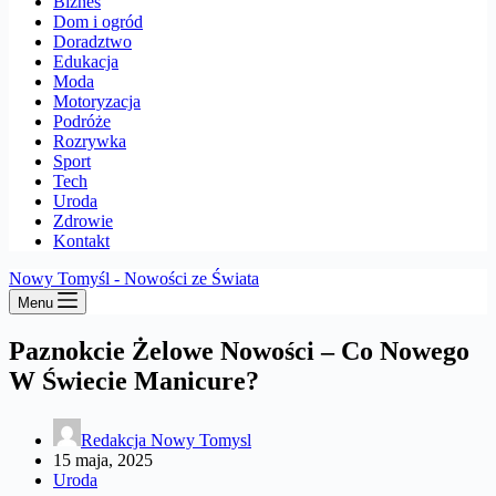
Biznes
Dom i ogród
Doradztwo
Edukacja
Moda
Motoryzacja
Podróże
Rozrywka
Sport
Tech
Uroda
Zdrowie
Kontakt
Nowy Tomyśl - Nowości ze Świata
Menu
Paznokcie Żelowe Nowości – Co Nowego
W Świecie Manicure?
Redakcja Nowy Tomysl
15 maja, 2025
Uroda