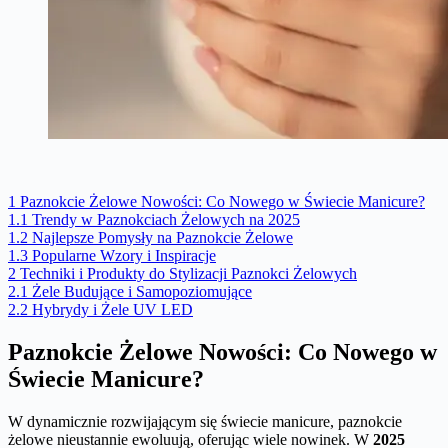
1
Paznokcie Żelowe Nowości: Co Nowego w Świecie Manicure?
1.1
Trendy w Paznokciach Żelowych na 2025
1.2
Najlepsze Pomysły na Paznokcie Żelowe
1.3
Popularne Wzory i Inspiracje
2
Techniki i Produkty do Stylizacji Paznokci Żelowych
2.1
Żele Budujące i Samopoziomujące
2.2
Hybrydy i Żele UV LED
Paznokcie Żelowe Nowości: Co Nowego w
Świecie Manicure?
W dynamicznie rozwijającym się świecie manicure, paznokcie
żelowe nieustannie ewoluują, oferując wiele nowinek. W
2025