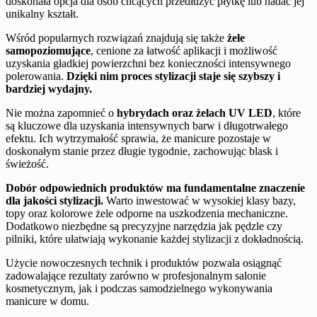
doskonała opcja dla osób chcących przedłużyć płytkę lub nadać jej
unikalny kształt.
Wśród popularnych rozwiązań znajdują się także
żele
samopoziomujące
, cenione za łatwość aplikacji i możliwość
uzyskania gładkiej powierzchni bez konieczności intensywnego
polerowania.
Dzięki nim proces stylizacji staje się szybszy i
bardziej wydajny.
Nie można zapomnieć o
hybrydach oraz żelach UV LED
, które
są kluczowe dla uzyskania intensywnych barw i długotrwałego
efektu. Ich wytrzymałość sprawia, że manicure pozostaje w
doskonałym stanie przez długie tygodnie, zachowując blask i
świeżość.
Dobór odpowiednich produktów ma fundamentalne znaczenie
dla jakości stylizacji.
Warto inwestować w wysokiej klasy bazy,
topy oraz kolorowe żele odporne na uszkodzenia mechaniczne.
Dodatkowo niezbędne są precyzyjne narzędzia jak pędzle czy
pilniki, które ułatwiają wykonanie każdej stylizacji z dokładnością.
Użycie nowoczesnych technik i produktów pozwala osiągnąć
zadowalające rezultaty zarówno w profesjonalnym salonie
kosmetycznym, jak i podczas samodzielnego wykonywania
manicure w domu.