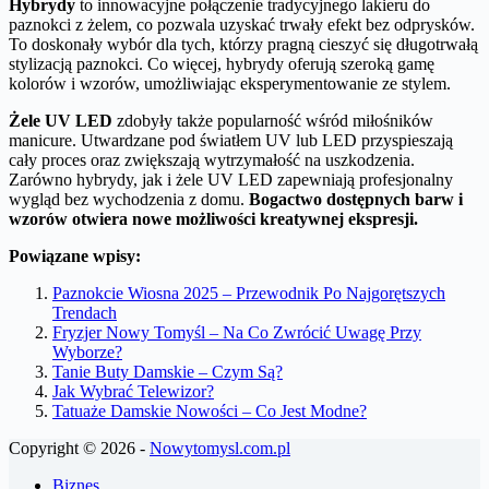
Hybrydy
to innowacyjne połączenie tradycyjnego lakieru do
paznokci z żelem, co pozwala uzyskać trwały efekt bez odprysków.
To doskonały wybór dla tych, którzy pragną cieszyć się długotrwałą
stylizacją paznokci. Co więcej, hybrydy oferują szeroką gamę
kolorów i wzorów, umożliwiając eksperymentowanie ze stylem.
Żele UV LED
zdobyły także popularność wśród miłośników
manicure. Utwardzane pod światłem UV lub LED przyspieszają
cały proces oraz zwiększają wytrzymałość na uszkodzenia.
Zarówno hybrydy, jak i żele UV LED zapewniają profesjonalny
wygląd bez wychodzenia z domu.
Bogactwo dostępnych barw i
wzorów otwiera nowe możliwości kreatywnej ekspresji.
Powiązane wpisy:
Paznokcie Wiosna 2025 – Przewodnik Po Najgorętszych
Trendach
Fryzjer Nowy Tomyśl – Na Co Zwrócić Uwagę Przy
Wyborze?
Tanie Buty Damskie – Czym Są?
Jak Wybrać Telewizor?
Tatuaże Damskie Nowości – Co Jest Modne?
Copyright © 2026 -
Nowytomysl.com.pl
Biznes