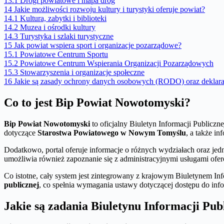
13.1
Drogi powiatowe i mapa dróg
14
Jakie możliwości rozwoju kultury i turystyki oferuje powiat?
14.1
Kultura, zabytki i biblioteki
14.2
Muzea i ośrodki kultury
14.3
Turystyka i szlaki turystyczne
15
Jak powiat wspiera sport i organizacje pozarządowe?
15.1
Powiatowe Centrum Sportu
15.2
Powiatowe Centrum Wspierania Organizacji Pozarządowych
15.3
Stowarzyszenia i organizacje społeczne
16
Jakie są zasady ochrony danych osobowych (RODO) oraz deklara
Co to jest Bip Powiat Nowotomyski?
Bip Powiat Nowotomyski
to oficjalny Biuletyn Informacji Publicz
dotyczące
Starostwa Powiatowego w Nowym Tomyślu
, a także in
Dodatkowo, portal oferuje informacje o różnych wydziałach oraz jed
umożliwia również zapoznanie się z administracyjnymi usługami ofe
Co istotne, cały system jest zintegrowany z krajowym Biuletynem Inf
publicznej
, co spełnia wymagania ustawy dotyczącej dostępu do info
Jakie są zadania Biuletynu Informacji Pub