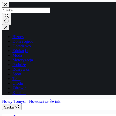
Przejdź
do
treści
Brak
wyników
Biznes
Dom i ogród
Doradztwo
Edukacja
Moda
Motoryzacja
Podróże
Rozrywka
Sport
Tech
Uroda
Zdrowie
Kontakt
Nowy Tomyśl - Nowości ze Świata
Szukaj