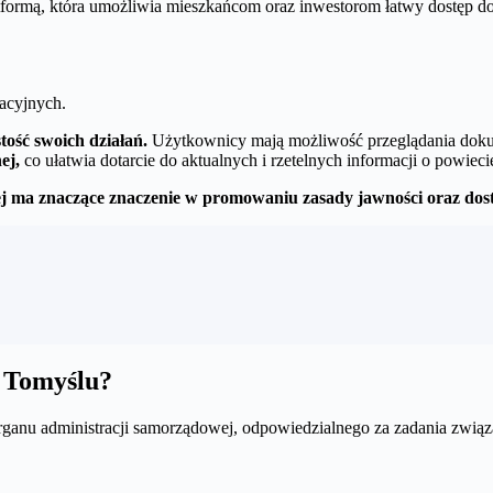
atformą, która umożliwia mieszkańcom oraz inwestorom łatwy dostęp do 
zacyjnych.
ość swoich działań.
Użytkownicy mają możliwość przeglądania doku
ej,
co ułatwia dotarcie do aktualnych i rzetelnych informacji o powieci
nej ma znaczące znaczenie w promowaniu zasady jawności oraz dost
 Tomyślu?
rganu administracji samorządowej, odpowiedzialnego za zadania zwią