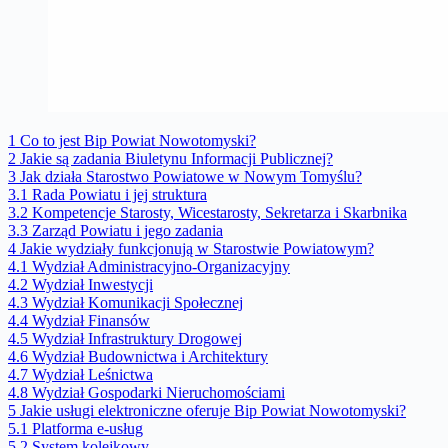
1
Co to jest Bip Powiat Nowotomyski?
2
Jakie są zadania Biuletynu Informacji Publicznej?
3
Jak działa Starostwo Powiatowe w Nowym Tomyślu?
3.1
Rada Powiatu i jej struktura
3.2
Kompetencje Starosty, Wicestarosty, Sekretarza i Skarbnika
3.3
Zarząd Powiatu i jego zadania
4
Jakie wydziały funkcjonują w Starostwie Powiatowym?
4.1
Wydział Administracyjno-Organizacyjny
4.2
Wydział Inwestycji
4.3
Wydział Komunikacji Społecznej
4.4
Wydział Finansów
4.5
Wydział Infrastruktury Drogowej
4.6
Wydział Budownictwa i Architektury
4.7
Wydział Leśnictwa
4.8
Wydział Gospodarki Nieruchomościami
5
Jakie usługi elektroniczne oferuje Bip Powiat Nowotomyski?
5.1
Platforma e-usług
5.2
System kolejkowy