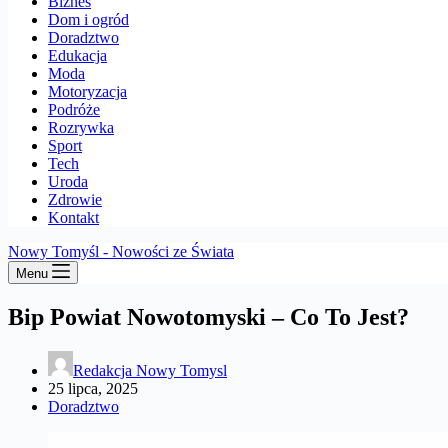
Biznes
Dom i ogród
Doradztwo
Edukacja
Moda
Motoryzacja
Podróże
Rozrywka
Sport
Tech
Uroda
Zdrowie
Kontakt
Nowy Tomyśl - Nowości ze Świata
Menu
Bip Powiat Nowotomyski – Co To Jest?
Redakcja Nowy Tomysl
25 lipca, 2025
Doradztwo