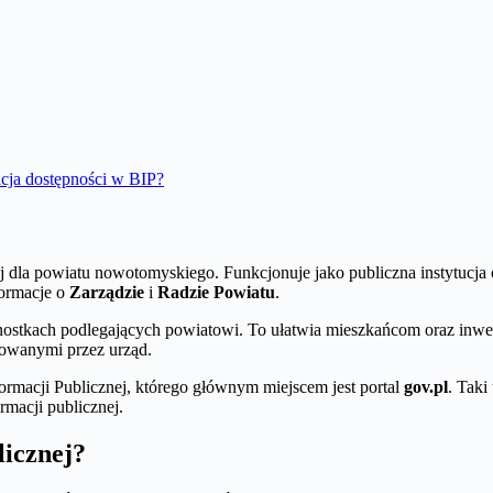
cja dostępności w BIP?
nej dla powiatu nowotomyskiego. Funkcjonuje jako publiczna instytucj
formacje o
Zarządzie
i
Radzie Powiatu
.
nostkach podlegających powiatowi. To ułatwia mieszkańcom oraz inwes
rowanymi przez urząd.
ormacji Publicznej, którego głównym miejscem jest portal
gov.pl
. Taki
rmacji publicznej.
licznej?