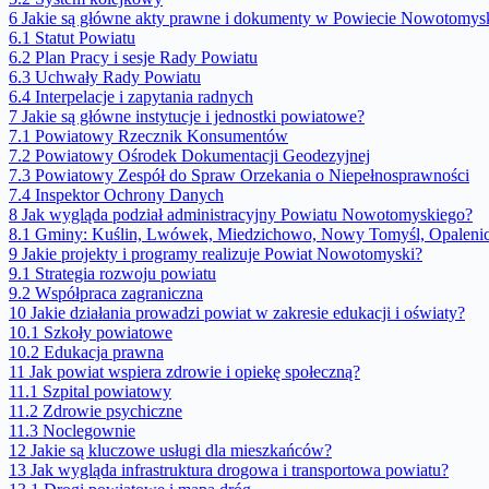
6
Jakie są główne akty prawne i dokumenty w Powiecie Nowotomys
6.1
Statut Powiatu
6.2
Plan Pracy i sesje Rady Powiatu
6.3
Uchwały Rady Powiatu
6.4
Interpelacje i zapytania radnych
7
Jakie są główne instytucje i jednostki powiatowe?
7.1
Powiatowy Rzecznik Konsumentów
7.2
Powiatowy Ośrodek Dokumentacji Geodezyjnej
7.3
Powiatowy Zespół do Spraw Orzekania o Niepełnosprawności
7.4
Inspektor Ochrony Danych
8
Jak wygląda podział administracyjny Powiatu Nowotomyskiego?
8.1
Gminy: Kuślin, Lwówek, Miedzichowo, Nowy Tomyśl, Opalenic
9
Jakie projekty i programy realizuje Powiat Nowotomyski?
9.1
Strategia rozwoju powiatu
9.2
Współpraca zagraniczna
10
Jakie działania prowadzi powiat w zakresie edukacji i oświaty?
10.1
Szkoły powiatowe
10.2
Edukacja prawna
11
Jak powiat wspiera zdrowie i opiekę społeczną?
11.1
Szpital powiatowy
11.2
Zdrowie psychiczne
11.3
Noclegownie
12
Jakie są kluczowe usługi dla mieszkańców?
13
Jak wygląda infrastruktura drogowa i transportowa powiatu?