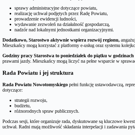
sprawy administracyjne dotyczące powiatu,
realizację uchwał podjętych przez Radę Powiatu,
prowadzenie ewidencji ludności,
wydawanie zezwoleń na działalność gospodarczą,
nadzór nad lokalnymi jednostkami organizacyjnymi.
Dodatkowo, Starostwo aktywnie wspiera rozwój regionu,
angażuj
Mieszkańcy mogą korzystać z platformy e-usług oraz systemu kolejko
Godziny pracy Starostwa to poniedziałek do piątku w godzinach 
prawami jazdy. Mieszkańcy mogą liczyć na pełne wsparcie w sprawach
Rada Powiatu i jej struktura
Rada Powiatu Nowotomyskiego
pełni funkcję ustawodawczą, repre
dotyczące:
strategii rozwoju,
budżetu,
różnorodnych spraw publicznych.
Podczas sesji, które organizuje rada, dyskutowane są kluczowe kwest
uchwał. Radni mają możliwość składania interpelacji i zadawania py