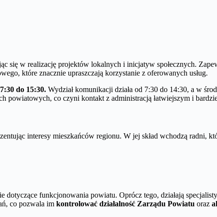
ąc się w realizację projektów lokalnych i inicjatyw społecznych. Zape
wego, które znacznie upraszczają korzystanie z oferowanych usług.
7:30 do 15:30.
Wydział komunikacji działa od 7:30 do 14:30, a w śro
 powiatowych, co czyni kontakt z administracją łatwiejszym i bardzi
zentując interesy mieszkańców regionu. W jej skład wchodzą radni, któ
ie dotyczące funkcjonowania powiatu. Oprócz tego, działają specjalist
tań, co pozwala im
kontrolować działalność Zarządu Powiatu
oraz
a