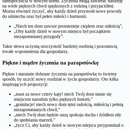
samopoczucia w nowym domu. Życzenia mogą zawierać nadzieję
na wiele pięknych chwil spędzonych z rodziną i przyjaciółmi.
Można również życzyć, aby każdy dzień przynosił nowe powody
do uśmiechu oraz był pełen miłości i harmonii.
„Niech ten dom zawsze promienieje ciepłem oraz miłością”,
„Oby każdy dzień w nowym miejscu był początkiem
niezapomnianej przygody”.
Takie słowa uczynią uroczystość bardziej osobistą i pozostawią
trwałe wspomnienia dla gospodarzy.
Piękne i mądre życzenia na parapetówkę
Piękne i starannie dobrane życzenia na parapetówkę to świetny
sposób, by uczcić nowy rozdział w życiu gospodarzy. Oto kilka
inspirujących propozycji:
„toast za nowe cztery kąty! niech Twój dom stanie się
miejscem narodzin tylko pięknych historii,”
„gratulacje! niech nowy dom tętni radością, miłością i pełnią
niezapomnianych chwil,”
„niech Twój dom będzie oazą spokoju ducha i źródłem siły
do spełniania marzeń,”
„życz Ci, aby każdy dzień w nowym miejscu przypominał o