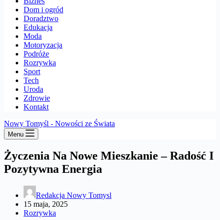
Biznes
Dom i ogród
Doradztwo
Edukacja
Moda
Motoryzacja
Podróże
Rozrywka
Sport
Tech
Uroda
Zdrowie
Kontakt
Nowy Tomyśl - Nowości ze Świata
Menu
Życzenia Na Nowe Mieszkanie – Radość I
Pozytywna Energia
Redakcja Nowy Tomysl
15 maja, 2025
Rozrywka