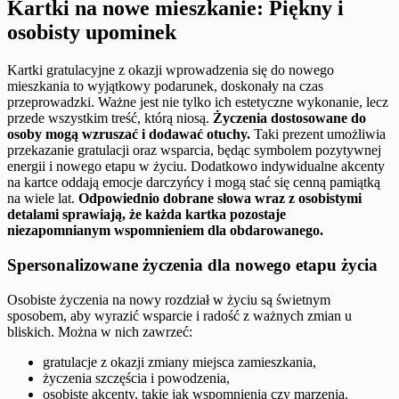
Kartki na nowe mieszkanie: Piękny i
osobisty upominek
Kartki gratulacyjne z okazji wprowadzenia się do nowego
mieszkania to wyjątkowy podarunek, doskonały na czas
przeprowadzki. Ważne jest nie tylko ich estetyczne wykonanie, lecz
przede wszystkim treść, którą niosą.
Życzenia dostosowane do
osoby mogą wzruszać i dodawać otuchy.
Taki prezent umożliwia
przekazanie gratulacji oraz wsparcia, będąc symbolem pozytywnej
energii i nowego etapu w życiu. Dodatkowo indywidualne akcenty
na kartce oddają emocje darczyńcy i mogą stać się cenną pamiątką
na wiele lat.
Odpowiednio dobrane słowa wraz z osobistymi
detalami sprawiają, że każda kartka pozostaje
niezapomnianym wspomnieniem dla obdarowanego.
Spersonalizowane życzenia dla nowego etapu życia
Osobiste życzenia na nowy rozdział w życiu są świetnym
sposobem, aby wyrazić wsparcie i radość z ważnych zmian u
bliskich. Można w nich zawrzeć:
gratulacje z okazji zmiany miejsca zamieszkania,
życzenia szczęścia i powodzenia,
osobiste akcenty, takie jak wspomnienia czy marzenia.