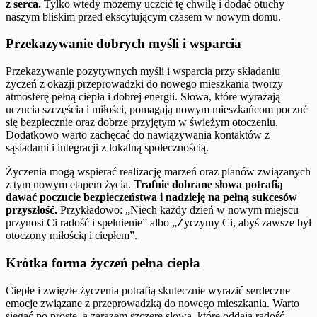
z serca.
Tylko wtedy możemy uczcić tę chwilę i dodać otuchy
naszym bliskim przed ekscytującym czasem w nowym domu.
Przekazywanie dobrych myśli i wsparcia
Przekazywanie pozytywnych myśli i wsparcia przy składaniu
życzeń z okazji przeprowadzki do nowego mieszkania tworzy
atmosferę pełną ciepła i dobrej energii. Słowa, które wyrażają
uczucia szczęścia i miłości, pomagają nowym mieszkańcom poczuć
się bezpiecznie oraz dobrze przyjętym w świeżym otoczeniu.
Dodatkowo warto zachęcać do nawiązywania kontaktów z
sąsiadami i integracji z lokalną społecznością.
Życzenia mogą wspierać realizację marzeń oraz planów związanych
z tym nowym etapem życia.
Trafnie dobrane słowa potrafią
dawać poczucie bezpieczeństwa i nadzieję na pełną sukcesów
przyszłość.
Przykładowo: „Niech każdy dzień w nowym miejscu
przynosi Ci radość i spełnienie” albo „Życzymy Ci, abyś zawsze był
otoczony miłością i ciepłem”.
Krótka forma życzeń pełna ciepła
Ciepłe i zwięzłe życzenia potrafią skutecznie wyrazić serdeczne
emocje związane z przeprowadzką do nowego mieszkania. Warto
sięgać po proste, a zarazem szczere słowa, które oddają radość