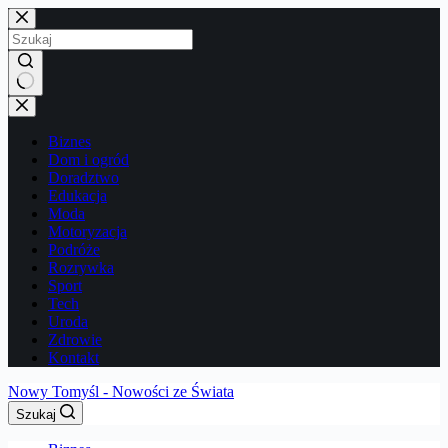
Przejdź
do
treści
Brak
wyników
Biznes
Dom i ogród
Doradztwo
Edukacja
Moda
Motoryzacja
Podróże
Rozrywka
Sport
Tech
Uroda
Zdrowie
Kontakt
Nowy Tomyśl - Nowości ze Świata
Szukaj