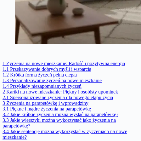
1
Życzenia na nowe mieszkanie: Radość i pozytywna energia
1.1
Przekazywanie dobrych myśli i wsparcia
1.2
Krótka forma życzeń pełna ciepła
1.3
Personalizowanie życzeń na nowe mieszkanie
1.4
Przykłady niezapomnianych życzeń
2
Kartki na nowe mieszkanie: Piękny i osobisty upominek
2.1
Spersonalizowane życzenia dla nowego etapu życia
3
Życzenia na parapetówkę i wprowadziny
3.1
Piękne i mądre życzenia na parapetówkę
3.2
Jakie krótkie życzenia można wysłać na parapetówkę?
3.3
Jakie wierszyki można wykorzystać jako życzenia na
parapetówkę?
3.4
Jakie sentencje można wykorzystać w życzeniach na nowe
mieszkanie?