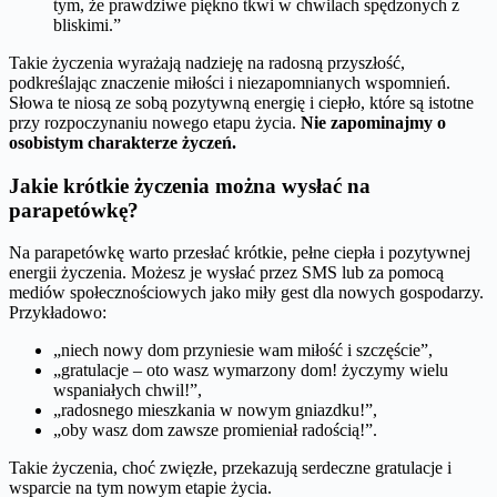
tym, że prawdziwe piękno tkwi w chwilach spędzonych z
bliskimi.”
Takie życzenia wyrażają nadzieję na radosną przyszłość,
podkreślając znaczenie miłości i niezapomnianych wspomnień.
Słowa te niosą ze sobą pozytywną energię i ciepło, które są istotne
przy rozpoczynaniu nowego etapu życia.
Nie zapominajmy o
osobistym charakterze życzeń.
Jakie krótkie życzenia można wysłać na
parapetówkę?
Na parapetówkę warto przesłać krótkie, pełne ciepła i pozytywnej
energii życzenia. Możesz je wysłać przez SMS lub za pomocą
mediów społecznościowych jako miły gest dla nowych gospodarzy.
Przykładowo:
„niech nowy dom przyniesie wam miłość i szczęście”,
„gratulacje – oto wasz wymarzony dom! życzymy wielu
wspaniałych chwil!”,
„radosnego mieszkania w nowym gniazdku!”,
„oby wasz dom zawsze promieniał radością!”.
Takie życzenia, choć zwięzłe, przekazują serdeczne gratulacje i
wsparcie na tym nowym etapie życia.