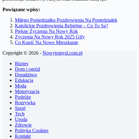
Powiązane wpisy:
Miłego Poniedziałku Pozdrowienia Na Poniedziałek
Katolickie Pozdrowienia Religijne – Co To Są?
Piękne Życzenia Na Nowy Rok
Zyczenia Na Nowy Rok 2025 Gify
Co Kupić Na Nowe Mieszkanie
Copyright © 2026 -
Nowytomysl.com.pl
Biznes
Dom i ogród
Doradztwo
Edukacja
Moda
Motoryzacja
Podróże
Rozrywka
Sport
Tech
Uroda
Zdrowie
Polityka Cookies
Kontakt