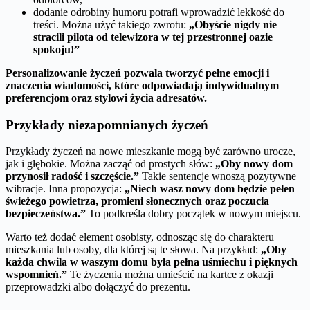
dodanie odrobiny humoru potrafi wprowadzić lekkość do
treści. Można użyć takiego zwrotu:
„Obyście nigdy nie
stracili pilota od telewizora w tej przestronnej oazie
spokoju!”
Personalizowanie życzeń pozwala tworzyć pełne emocji i
znaczenia wiadomości, które odpowiadają indywidualnym
preferencjom oraz stylowi życia adresatów.
Przykłady niezapomnianych życzeń
Przykłady życzeń na nowe mieszkanie mogą być zarówno urocze,
jak i głębokie. Można zacząć od prostych słów:
„Oby nowy dom
przynosił radość i szczęście.”
Takie sentencje wnoszą pozytywne
wibracje. Inna propozycja:
„Niech wasz nowy dom będzie pełen
świeżego powietrza, promieni słonecznych oraz poczucia
bezpieczeństwa.”
To podkreśla dobry początek w nowym miejscu.
Warto też dodać element osobisty, odnosząc się do charakteru
mieszkania lub osoby, dla której są te słowa. Na przykład:
„Oby
każda chwila w waszym domu była pełna uśmiechu i pięknych
wspomnień.”
Te życzenia można umieścić na kartce z okazji
przeprowadzki albo dołączyć do prezentu.