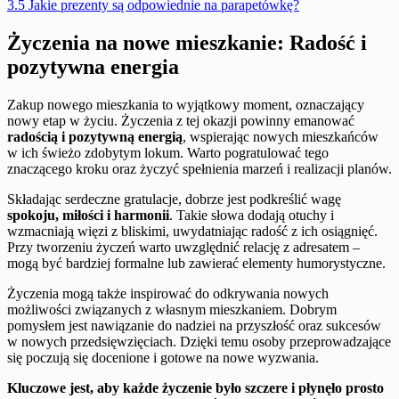
3.5
Jakie prezenty są odpowiednie na parapetówkę?
Życzenia na nowe mieszkanie: Radość i
pozytywna energia
Zakup nowego mieszkania to wyjątkowy moment, oznaczający
nowy etap w życiu. Życzenia z tej okazji powinny emanować
radością i pozytywną energią
, wspierając nowych mieszkańców
w ich świeżo zdobytym lokum. Warto pogratulować tego
znaczącego kroku oraz życzyć spełnienia marzeń i realizacji planów.
Składając serdeczne gratulacje, dobrze jest podkreślić wagę
spokoju, miłości i harmonii
. Takie słowa dodają otuchy i
wzmacniają więzi z bliskimi, uwydatniając radość z ich osiągnięć.
Przy tworzeniu życzeń warto uwzględnić relację z adresatem –
mogą być bardziej formalne lub zawierać elementy humorystyczne.
Życzenia mogą także inspirować do odkrywania nowych
możliwości związanych z własnym mieszkaniem. Dobrym
pomysłem jest nawiązanie do nadziei na przyszłość oraz sukcesów
w nowych przedsięwzięciach. Dzięki temu osoby przeprowadzające
się poczują się docenione i gotowe na nowe wyzwania.
Kluczowe jest, aby każde życzenie było szczere i płynęło prosto