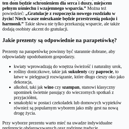
ten dom będzie schronieniem dla serca i duszy, miejscem
pełnym uśmiechu i wzajemnego wsparcia.”
Można też
powiedzieć:
„Gratulacje z rozpoczęcia nowego rozdziału w
życiu! Niech wasze mieszkanie będzie przestrzenią pokoju i
harmonii.”
Takie słowa nie tylko przekazują wsparcie, ale także
dodają osobisty akcent do gratulacji.
Jakie prezenty są odpowiednie na parapetówkę?
Prezenty na parapetówkę powinny być starannie dobrane, aby
odpowiadały upodobaniom gospodarzy.
kwiaty wprowadzają do wnętrza świeżość i naturalny urok,
rośliny doniczkowe, takie jak
sukulenty
czy
paprocie
, to
łatwe w pielęgnacji rozwiązanie, które długo cieszy oko jako
dekoracja,
alkohol, taki jak
wino
czy
szampan
, stanowi klasyczny
upominek świetnie pasujący do wieczornych spotkań z
przyjaciółmi,
smakołyki w postaci czekoladek lub domowych wypieków
również są popularnym wyborem jako miły gest na nową
drogę życia.
Przy wyborze prezentu warto mieć na uwadze indywidualne
preferencje obdarowywanych oraz rodzinne tradycje.