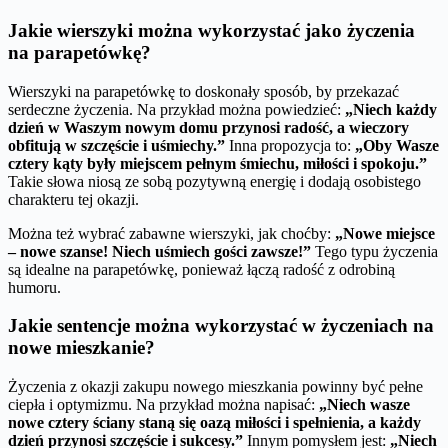
Jakie wierszyki można wykorzystać jako życzenia
na parapetówkę?
Wierszyki na parapetówkę to doskonały sposób, by przekazać
serdeczne życzenia. Na przykład można powiedzieć:
„Niech każdy
dzień w Waszym nowym domu przynosi radość, a wieczory
obfitują w szczęście i uśmiechy.”
Inna propozycja to:
„Oby Wasze
cztery kąty były miejscem pełnym śmiechu, miłości i spokoju.”
Takie słowa niosą ze sobą pozytywną energię i dodają osobistego
charakteru tej okazji.
Można też wybrać zabawne wierszyki, jak choćby:
„Nowe miejsce
– nowe szanse! Niech uśmiech gości zawsze!”
Tego typu życzenia
są idealne na parapetówkę, ponieważ łączą radość z odrobiną
humoru.
Jakie sentencje można wykorzystać w życzeniach na
nowe mieszkanie?
Życzenia z okazji zakupu nowego mieszkania powinny być pełne
ciepła i optymizmu. Na przykład można napisać:
„Niech wasze
nowe cztery ściany staną się oazą miłości i spełnienia, a każdy
dzień przynosi szczęście i sukcesy.”
Innym pomysłem jest:
„Niech